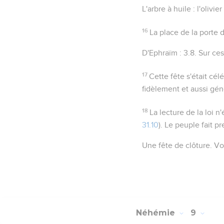
L'arbre à huile
: l'olivie
16
La place de la porte 
D'Ephraïm
:
3.8
. Sur ce
17
Cette fête s'était cél
fidèlement et aussi gé
18
La lecture de la loi n
31.10
). Le peuple fait p
Une fête de clôture
. Vo
Néhémie
9