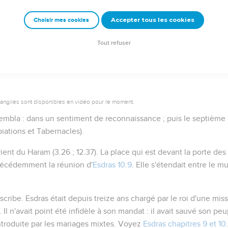
Accepter tous les cookies
Choisir mes cookies
Autres ressources sur theotex.org, contact theotex@gmail.com
Tout refuser
vangiles sont disponibles en vidéo pour le moment.
sembla
: dans un sentiment de reconnaissance ; puis le septième 
iations et Tabernacles).
orient du Haram (
3.26 ; 12.37
). La place qui est devant la porte d
précédemment la réunion d'
Esdras 10.9
. Elle s'étendait entre le m
 scribe
. Esdras était depuis treize ans chargé par le roi d'une mis
). Il n'avait point été infidèle à son mandat : il avait sauvé son peup
ntroduite par les mariages mixtes. Voyez
Esdras chapitres 9 et 10