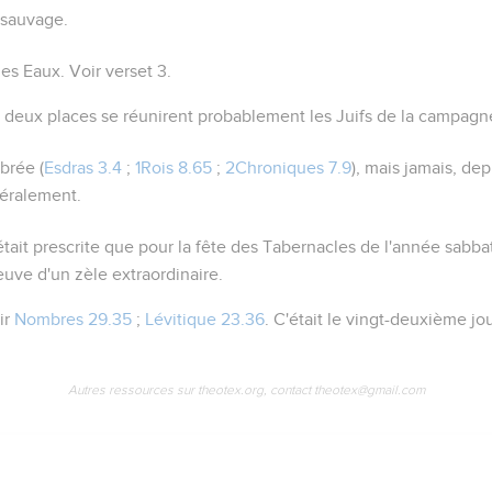
r sauvage.
des Eaux
. Voir verset 3.
s deux places se réunirent probablement les Juifs de la campagn
ébrée (
Esdras 3.4
;
1Rois 8.65
;
2Chroniques 7.9
), mais jamais, de
néralement.
'était prescrite que pour la fête des Tabernacles de l'année sabba
reuve d'un zèle extraordinaire.
ir
Nombres 29.35
;
Lévitique 23.36
. C'était le vingt-deuxième j
Autres ressources sur theotex.org, contact theotex@gmail.com