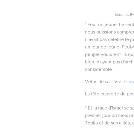
Seuls les É
1
Pour un jeûne
. Le sen
nous puissions comprend
n'avait pas célébré le j
un jour de jeûne. Peut-ê
peuple voulurent-ils qu
bien, n'ayant pas d'arch
considérable.
Vêtus de sac
. Voir
Genè
La tête couverte de po
2
Et la race d'Israël se 
premier jour du mois (
8
Tobija et de ses alliés, 