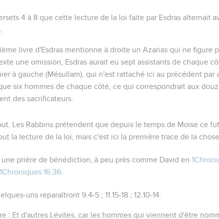
rsets 4 à 8 que cette lecture de la loi faite par Esdras alternait 
.
isième livre d'Esdras mentionne à droite un Azarias qui ne figure p
xte une omission, Esdras aurait eu sept assistants de chaque cô
er à gauche (Mésullam), qui n'est rattaché ici au précédent par
eu que six hommes de chaque côté, ce qui correspondrait aux dou
nt des sacrificateurs.
out
. Les Rabbins prétendent que depuis le temps de Moïse ce fu
ut la lecture de la loi, mais c'est ici la première trace de la chose
une prière de bénédiction, à peu près comme David en
1Chroni
1Chroniques 16.36
.
elques-uns reparaîtront
9.4-5 ; 11.15-18 ; 12.10-14
.
ire :
Et d'autres Lévites
, car les hommes qui viennent d'être nom