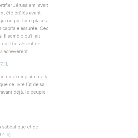
tifier Jérusalem, avait
nt été brûlés avant
ui ne put faire place à
a capitale assurée. Ceci
 Il semble qu'il ait
 qu'il fut absent de
s'achevèrent.
7.11
.
lone un exemplaire de la
 que ce livre fût de sa
ravant déjà, le peuple
os sabbatique et de
.4-6
).