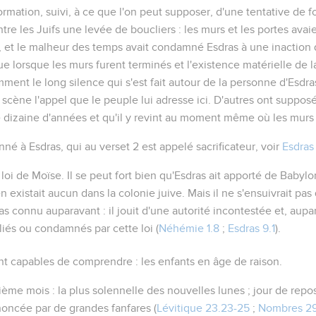
tion, suivi, à ce que l'on peut supposer, d'une tentative de for
e les Juifs une levée de boucliers : les murs et les portes avaie
, et le malheur des temps avait condamné Esdras à une inaction q
ue lorsque les murs furent terminés et l'existence matérielle de l
mment le long silence qui s'est fait autour de la personne d'Esdras.
scène l'appel que le peuple lui adresse ici. D'autres ont supposé
dizaine d'années et qu'il y revint au moment même où les murs 
né à Esdras, qui au verset 2 est appelé sacrificateur, voir
Esdras 
a loi de Moïse
. Il se peut fort bien qu'Esdras ait apporté de Baby
en existait aucun dans la colonie juive. Mais il ne s'ensuivrait pas
as connu auparavant : il jouit d'une autorité incontestée et, aupa
iés ou condamnés par cette loi (
Néhémie 1.8
;
Esdras 9.1
).
ent capables de comprendre
: les enfants en âge de raison.
tième mois
: la plus solennelle des nouvelles lunes ; jour de rep
noncée par de grandes fanfares (
Lévitique 23.23-25
;
Nombres 29