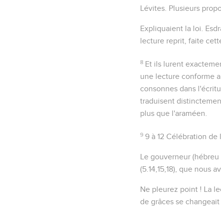
Lévites. Plusieurs prop
Expliquaient la loi
. Esd
lecture reprit, faite cet
8
Et ils lurent exacteme
une lecture conforme a
consonnes dans l'écritur
traduisent
distinctemen
plus que l'araméen.
9
9 à 12
Célébration de l
Le gouverneur
(hébreu
(
5.14,15,18
), que nous a
Ne pleurez point !
La le
de grâces se changeait 