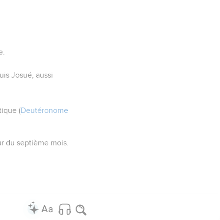
e.
puis Josué, aussi
tique (
Deutéronome
our du septième mois.