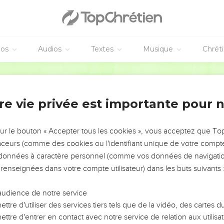
stes, il faut peut-être lire :
, 41000 au lieu de 61000 dariques d'or ; on arrive ainsi aux 100
émie ;
éos
Audios
Textes
Musique
Chrét
70
, 30 tuniques au lieu de 530, qui paraissent un nombre exagé
vec les 67 tuniques du verset 7, on arrive alors à 97, ce qui se rap
Bible annotée
ranché de Néhémie, verset 70 désignait peut-être des mines d'a
terait leur nombre à 4700, ce qui se rapproche sensiblement de
re vie privée est importante pour 
ras.
sur le bouton « Accepter tous les cookies », vous acceptez que T
e la loi. Fête des Tabernacles. Grande fête d'humiliation. Liste 
traceurs (comme des cookies ou l'identifiant unique de votre compte 
rver la loi. Ces trois chapitres forment un tout, où Esdras joue l
s données à caractère personnel (comme vos données de navigatio
é que deux fois (
8.9
et
10.1
). Ils s'ouvrent par quelques indicat
 renseignées dans votre compte utilisateur) dans les buts suivants 
dras 3.1
.
audience de notre service
 mois de Tisri de l'année mentionnée en dernier lieu, la vingtième
ttre d'utiliser des services tiers tels que de la vidéo, des cartes
me jour du sixième mois la muraille avait été terminée ; l'approc
ttre d'entrer en contact avec notre service de relation aux utilisat
qui suivit immédiatement cet heureux évènement.