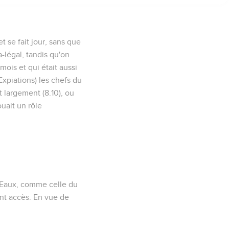
 se fait jour, sans que
-légal, tandis qu'on
mois et qui était aussi
Expiations) les chefs du
t largement (
8.10
), ou
uait un rôle
s Eaux, comme celle du
ent accès. En vue de