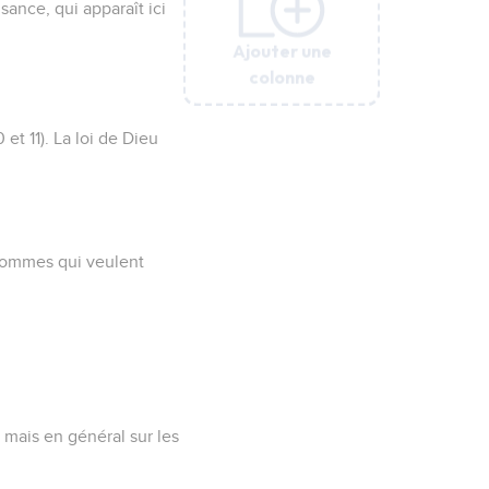
ance, qui apparaît ici
Ajouter une
Ajouter une
Ajouter une
Ajouter une
Ajouter une
colonne
colonne
colonne
colonne
colonne
 et 11). La loi de Dieu
 hommes qui veulent
 mais en général sur les