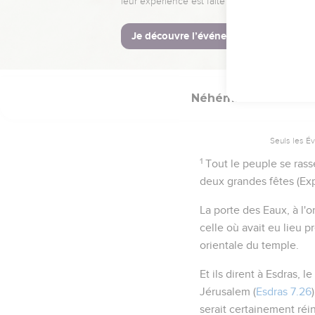
Néhémie
8
Seuls les É
1
Tout le peuple se ras
deux grandes fêtes (Exp
La porte des Eaux
, à l'
celle où avait eu lieu 
orientale du temple.
Et ils dirent à Esdras, le
Jérusalem (
Esdras 7.26
serait certainement réi