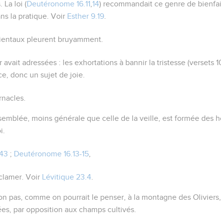
s
. La loi (
Deutéronome 16.11
,
14
) recommandait ce genre de bienfais
ns la pratique. Voir
Esther 9.19
.
rientaux pleurent bruyamment.
r avait adressées
: les exhortations à bannir la tristesse (versets 10
ce, donc un sujet de joie.
nacles.
emblée, moins générale que celle de la veille, est formée des
i.
-43
;
Deutéronome 16.13-15
,
oclamer
. Voir
Lévitique 23.4
.
on pas, comme on pourrait le penser, à la montagne des Oliviers,
ées, par opposition aux champs cultivés.