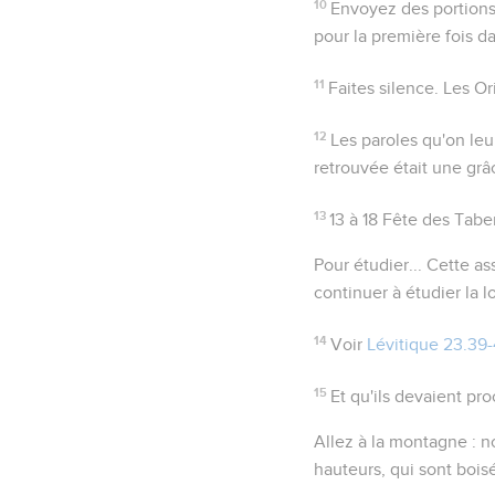
10
Envoyez des portion
pour la première fois da
11
Faites silence
. Les O
12
Les paroles qu'on leu
retrouvée était une grâ
13
13 à 18
Fête des Taber
Pour étudier...
Cette ass
continuer
à étudier la lo
14
Voir
Lévitique 23.39
15
Et qu'ils devaient pr
Allez à la montagne
: n
hauteurs, qui sont bois