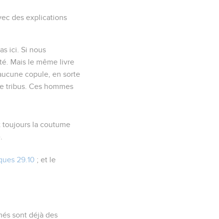
avec des explications
as ici. Si nous
té. Mais le même livre
 aucune copule, en sorte
ze tribus. Ces hommes
t toujours la coutume
.
ques 29.10
; et le
més sont déjà des