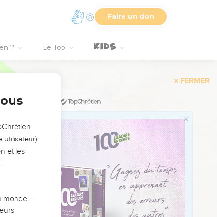
Faire un don
0 + 20000 + 20000
ien ?
Le Top
ré de tuniques de
proche fort des 100
rgent ; cela (500 +
s 5000 mines d'argent
nous
opChrétien
de ceux qui signèrent
utilisateur)
e grand rôle et où
n et les
ions absolument
:
 d'Artaxerxès (voir à
 du monde…
he du septième mois,
eurs.