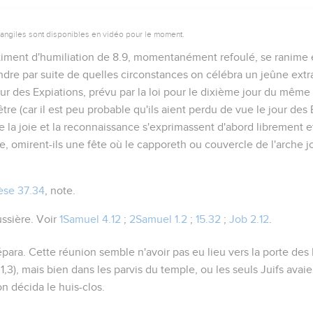
vangiles sont disponibles en vidéo pour le moment.
timent d'humiliation de
8.9
, momentanément refoulé, se ranime et
re par suite de quelles circonstances on célébra un jeûne extra
our des Expiations, prévu par la loi pour le dixième jour du même 
tre (car il est peu probable qu'ils aient perdu de vue le jour des 
e la joie et la reconnaissance s'exprimassent d'abord librement e
e, omirent-ils une fête où le
capporeth
ou couvercle de l'arche jo
se 37.34
, note.
ussière
. Voir
1Samuel 4.12
;
2Samuel 1.2
;
15.32
;
Job 2.12
.
sépara
. Cette réunion semble n'avoir pas eu lieu vers la porte de
.1,3
), mais bien dans les parvis du temple, ou les seuls Juifs avai
on décida le huis-clos.