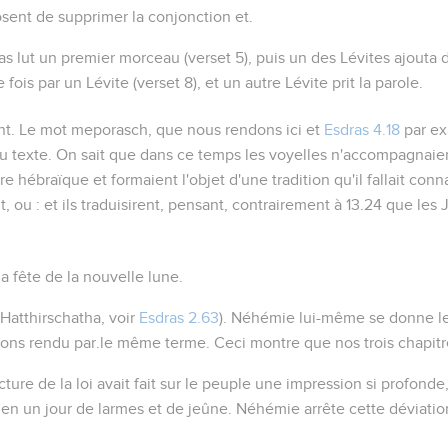
osent de supprimer la conjonction
et
.
ras lut un premier morceau (verset 5), puis un des Lévites ajouta 
te fois par un Lévite (verset 8), et un autre Lévite prit la parole.
nt
. Le mot
meporasch
, que nous rendons ici et
Esdras 4.18
par
ex
u texte. On sait que dans ce temps les voyelles n'accompagnaie
e hébraïque et formaient l'objet d'une tradition qu'il fallait conna
t
, ou :
et ils traduisirent
, pensant, contrairement à
13.24
que les 
a fête de la nouvelle lune.
Hatthirschatha
, voir
Esdras 2.63
). Néhémie lui-même se donne le
vons rendu par.le même terme. Ceci montre que nos trois chapitre
cture de la loi avait fait sur le peuple une impression si profonde
en un jour de larmes et de jeûne. Néhémie arrête cette déviatio