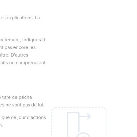
des explications. La
actement
, indiquerait
nt pas encore les
ître. D'autres
Juifs ne comprenaient
 titre de
pécha
s ne sont pas de lui.
, que ce jour d'actions
n.