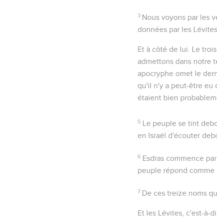
3
Nous voyons par les ve
données par les Lévites
Et à côté de lui
. Le tro
admettons dans notre te
apocryphe omet le derni
qu'il n'y a peut-être 
étaient bien probableme
5
Le peuple se tint deb
en Israël d'écouter debo
6
Esdras commence par 
peuple répond comme
7
De ces treize noms qu
Et les Lévites
, c'est-à-d