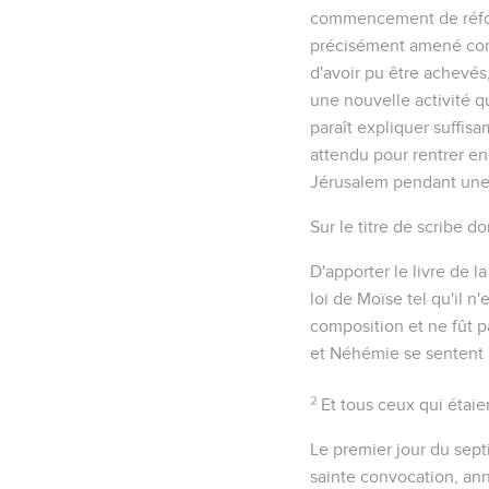
commencement de réforma
précisément amené contr
d'avoir pu être achevés
une nouvelle activité q
paraît expliquer suffisa
attendu pour rentrer en 
Jérusalem pendant une 
Sur le titre de
scribe
don
D'apporter le livre de l
loi de Moïse tel qu'il n'
composition et ne fût p
et Néhémie se sentent l
2
Et tous ceux qui étai
Le premier jour du sep
sainte convocation, an