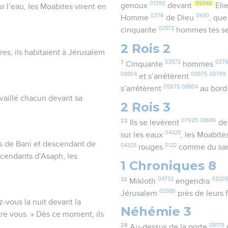
01290
05048
genoux
devant
Eli
ur l’eau, les Moabites virent en
0376
0430
Homme
de Dieu
, qu
02572
cinquante
hommes tes se
2 Rois 2
res, ils habitaient à Jérusalem
7
02572
037
Cinquante
hommes
08804
05975
08799
et s’arrêtèrent
05975
08804
s’arrêtèrent
au bord
availlé chacun devant sa
2 Rois 3
22
07925
08686
Ils se levèrent
de
04325
sur les eaux
, les Moabit
ls de Bani et descendant de
04325
0122
rouges
comme du s
scendants d'Asaph, les
1 Chroniques 8
32
04732
03205
Mikloth
engendra
03389
Jérusalem
près de leurs 
z-vous la nuit devant la
Néhémie 3
tre vous. » Dès ce moment, ils
28
08179
Au-dessus de la porte