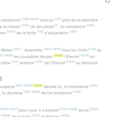
02583
08799
0376
camperont
chacun
près de sa bannière
01004
01
02583
e la maison
de ses pères
; ils camperont
05439
0168
04150
tour
de la tente
d’assignation
.
04872
03947
08798
07218
 Moïse
: Assemble
tous les chefs
du
63
08685
05048
03068
les coupables devant
l’Eternel
en
0639
02740
03068
 colère
ardente
de l’Eternel
se détourne
8
08511
08803
05048
06342
 suspens
devant toi, tu trembleras
9
0539
08686
02416
, tu douteras
de ton existence
.
03898
08738
07993
08686
05315
pour vous, il a exposé
sa vie
7
08686
03027
04080
de la main
de Madian
;