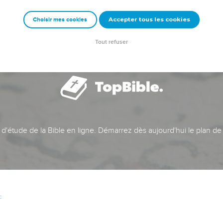
Accepter tous les cookies
Choisir mes cookies
Tout refuser
t d'étude de la Bible en ligne. Démarrez dès aujourd'hui le plan de
c