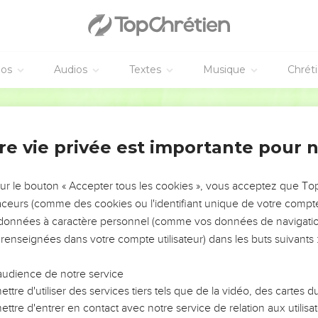
éos
Audios
Textes
Musique
Chrét
re vie privée est importante pour 
NEMENT DE L’ANNÉE !
ÉVITER LES VOTRES ?
sur le bouton « Accepter tous les cookies », vous acceptez que T
traceurs (comme des cookies ou l'identifiant unique de votre compte 
tes, leur impact, leur foi ou leur vision. Mais on voit
s données à caractère personnel (comme vos données de navigatio
fficiles qu'ils ont traversés, alors même que ce sont
 renseignées dans votre compte utilisateur) dans les buts suivants 
audience de notre service
s, et responsables reviennent sur les erreurs
 avancer avec plus de sagesse afin que leurs erreurs
ttre d'utiliser des services tiers tels que de la vidéo, des cartes
un ministère, une équipe, un groupe ou une famille,
ttre d'entrer en contact avec notre service de relation aux utilisat