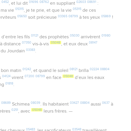
0452
01696
08762
02603
08691
e
, et lui dit
en suppliant
:
05315
05315
e ma vie
, je te prie, et que la vie
de ces
05650
03365
08799
05869
rviteurs
soit précieuse
à tes yeux
!
6
01121
05030
01980
d’entre les fils
des prophètes
arrivèrent
07350
05048
08147
à distance
vis-à-vis
, et eux deux
03383
 du Jourdain
.
01242
08121
02224
08804
 bon matin
, et quand le soleil
brilla
04124
07200
08799
05048
es
virent
en face
d’eux les eaux
01818
ang
.
08689
08039
03427
08804
0637
Schimea
. Ils habitaient
aussi
à
0251
05048
frères
, avec
leurs frères. —
05483
03548
des chevaux
, les sacrificateurs
travaillèrent