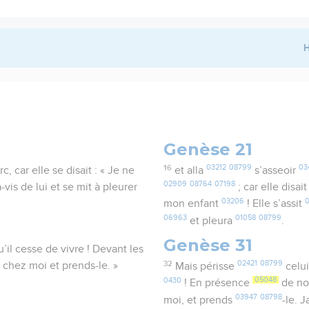
H
Genèse 21
16
03212
08799
03
rc, car elle se disait : « Je ne
et alla
s’asseoir
02909
08764
07198
-vis de lui et se mit à pleurer
; car elle disai
03206
mon enfant
! Elle s’assit
06963
01058
08799
et pleura
.
Genèse 31
’il cesse de vivre ! Devant les
32
02421
08799
 chez moi et prends-le. »
Mais périsse
celu
0430
05048
! En présence
de no
03947
08798
moi, et prends
-le. 