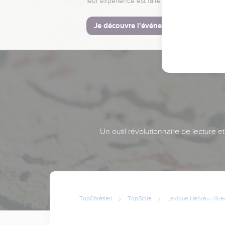
leur expérience est faite pour vous.
Je découvre l’événement
Un outil révolutionnaire de lecture e
TopChrétien
TopBible
Lexique Hébreu / Gre