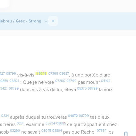
ébreu / Grec - Strong
427
08799
05048
07368
08687
vis-à-vis
, à une portée d’arc
0559
08804
07200
08799
04194
t
: Que je ne voie
pas mourir
03427
08799
05375
08799
donc vis-à-vis de lui, éleva
la voix
0834
04672
08799
i
auprès duquel tu trouveras
tes dieux
0251
05234
08685
s frères
, examine
ce qui t’appartient chez
03290
03045
08804
07354
Jacob
ne savait
pas que Rachel
les