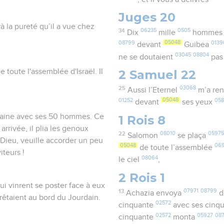
Juges 20
à la pureté qu’il a vue chez
34
06235
0505
Dix
mille
homme
08799
05048
0139
devant
Guibea
03045
08804
ne se doutaient
pas
 toute l'assemblée d'Israël. Il
2 Samuel 22
25
03068
Aussi l’Eternel
m’a re
01252
05048
05
devant
ses yeux
taine avec ses 50 hommes. Ce
1 Rois 8
arrivée, il plia les genoux
22
08010
05975
Salomon
se plaça
Dieu, veuille accorder un peu
05048
06
de toute l’assemblée
iteurs !
08064
le ciel
,
2 Rois 1
i vinrent se poster face à eux
13
07971
08799
Achazia envoya
d
rêtaient au bord du Jourdain.
02572
cinquante
avec ses cinq
02572
05927
08
cinquante
monta