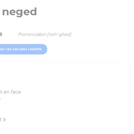
neged
8
Prononciation [neh'-ghed]
oir les versets relatifs
st en face
e
t à