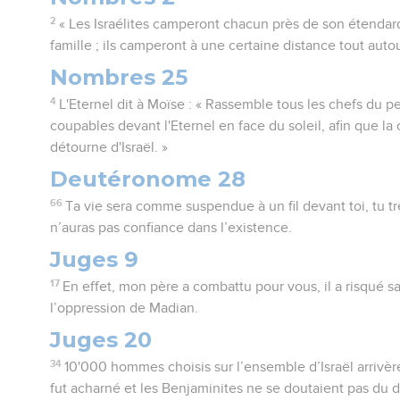
2
« Les Israélites camperont chacun près de son étendar
famille ; ils camperont à une certaine distance tout autou
Nombres 25
4
L'Eternel dit à Moïse : « Rassemble tous les chefs du p
coupables devant l'Eternel en face du soleil, afin que la 
détourne d'Israël. »
Deutéronome 28
66
Ta vie sera comme suspendue à un fil devant toi, tu tre
n’auras pas confiance dans l’existence.
Juges 9
17
En effet, mon père a combattu pour vous, il a risqué sa
l’oppression de Madian.
Juges 20
34
10'000 hommes choisis sur l’ensemble d’Israël arrivè
fut acharné et les Benjaminites ne se doutaient pas du dés