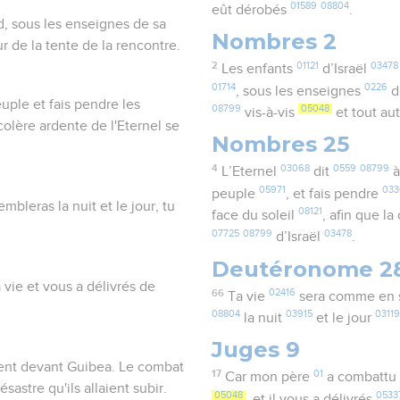
01589
08804
eût dérobés
.
d, sous les enseignes de sa
Nombres 2
r de la tente de la rencontre.
2
01121
03478
Les enfants
d’Israël
01714
0226
, sous les enseignes
d
euple et fais pendre les
08799
05048
vis-à-vis
et tout au
colère ardente de l'Eternel se
Nombres 25
4
03068
0559
08799
L’Eternel
dit
à
05971
033
peuple
, et fais pendre
mbleras la nuit et le jour, tu
08121
face du soleil
, afin que la
07725
08799
03478
d’Israël
.
Deutéronome 2
 vie et vous a délivrés de
66
02416
Ta vie
sera comme en
08804
03915
0311
la nuit
et le jour
Juges 9
rent devant Guibea. Le combat
17
01
Car mon père
a combattu
astre qu'ils allaient subir.
05048
0533
, et il vous a délivrés