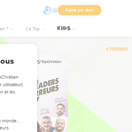
Faire un don
ien ?
Le Top
FERMER
nous
opChrétien
utilisateur)
n et les
:
 du monde…
eurs.