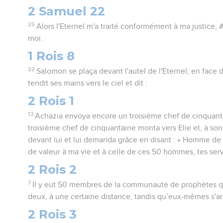
2 Samuel 22
25
Alors l'Eternel m'a traité conformément à ma justice, #
moi.
1 Rois 8
22
Salomon se plaça devant l'autel de l'Eternel, en face de
tendit ses mains vers le ciel et dit :
2 Rois 1
13
Achazia envoya encore un troisième chef de cinquan
troisième chef de cinquantaine monta vers Elie et, à son 
devant lui et lui demanda grâce en disant : « Homme de 
de valeur à ma vie et à celle de ces 50 hommes, tes serv
2 Rois 2
7
Il y eut 50 membres de la communauté de prophètes qu
deux, à une certaine distance, tandis qu’eux-mêmes s'ar
2 Rois 3