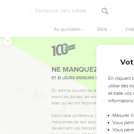
Au quotidien
Bible
Vid
Vot
NE MANQUEZ PAS L’ÉVÉ
ET SI LEURS ERREURS POUVAIENT VOUS 
En cliquant 
utilise des 
On admire souvent les leaders pour leurs réussi
et traite vo
moins les doutes, les erreurs et les saisons di
informations
elles qui les ont façonnés.
Mesurer l'
Dans cette conférence, leaders, entrepreneur
marquantes de leur parcours et les clés pour
Vous perme
deviennent vos tremplins. Que vous guidiez 
Vous perme