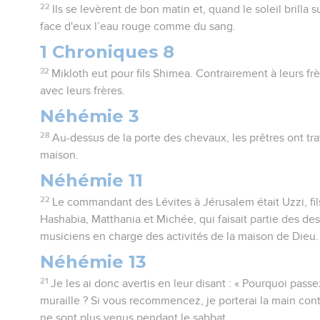
22
Ils se levèrent de bon matin et, quand le soleil brilla s
face d'eux l’eau rouge comme du sang.
1 Chroniques 8
32
Mikloth eut pour fils Shimea. Contrairement à leurs frè
avec leurs frères.
Néhémie 3
28
Au-dessus de la porte des chevaux, les prêtres ont tr
maison.
Néhémie 11
22
Le commandant des Lévites à Jérusalem était Uzzi, fi
Hashabia, Matthania et Michée, qui faisait partie des de
musiciens en charge des activités de la maison de Dieu.
Néhémie 13
21
Je les ai donc avertis en leur disant : « Pourquoi passe
muraille ? Si vous recommencez, je porterai la main con
ne sont plus venus pendant le sabbat.