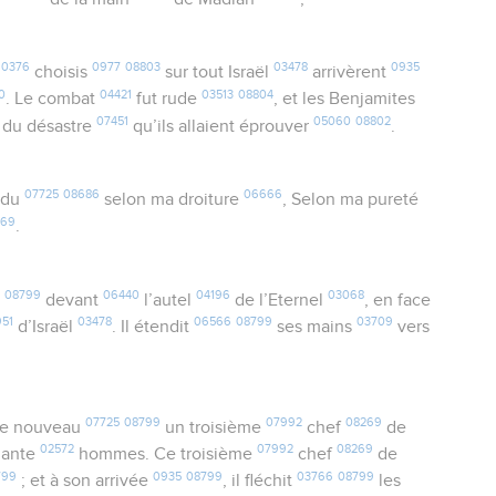
0376
0977
08803
03478
0935
s
choisis
sur tout Israël
arrivèrent
0
04421
03513
08804
. Le combat
fut rude
, et les Benjamites
07451
05060
08802
 du désastre
qu’ils allaient éprouver
.
07725
08686
06666
ndu
selon ma droiture
, Selon ma pureté
869
.
08799
06440
04196
03068
devant
l’autel
de l’Eternel
, en face
951
03478
06566
08799
03709
d’Israël
. Il étendit
ses mains
vers
07725
08799
07992
08269
e nouveau
un troisième
chef
de
02572
07992
08269
uante
hommes. Ce troisième
chef
de
799
0935
08799
03766
08799
; et à son arrivée
, il fléchit
les