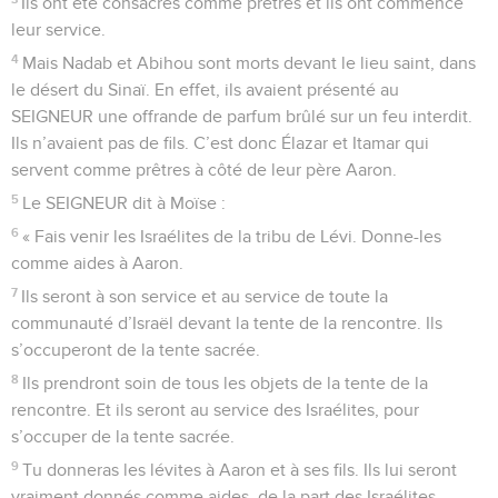
Ils ont été consacrés comme prêtres et ils ont commencé
leur service.
4
Mais Nadab et Abihou sont morts devant le lieu saint, dans
le désert du Sinaï. En effet, ils avaient présenté au
SEIGNEUR une offrande de parfum brûlé sur un feu interdit.
Ils n’avaient pas de fils. C’est donc Élazar et Itamar qui
servent comme prêtres à côté de leur père Aaron.
5
Le SEIGNEUR dit à Moïse :
6
« Fais venir les Israélites de la tribu de Lévi. Donne-les
comme aides à Aaron.
7
Ils seront à son service et au service de toute la
communauté d’Israël devant la tente de la rencontre. Ils
s’occuperont de la tente sacrée.
8
Ils prendront soin de tous les objets de la tente de la
rencontre. Et ils seront au service des Israélites, pour
s’occuper de la tente sacrée.
9
Tu donneras les lévites à Aaron et à ses fils. Ils lui seront
vraiment donnés comme aides, de la part des Israélites.