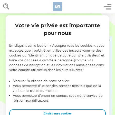
les trois armées. Ils partiront après les lévites.
25
« Au nord, il y aura le groupe d’armées rassemblé autour
de l’étendard de Dan. Les hommes capables de servir dans
Parole de Vie
l’armée seront commandés par un chef de leur tribu. Voici
Votre vie privée est importante
Nombres
2
les noms de ces chefs : – tribu de Dan : Ahiézer, fils
pour nous
d’Ammichaddaï, avec 62 700 hommes – tribu d’Asser :
Paguiel, fils d’Okran, avec 41 500 hommes – tribu de Neftali :
Ahira, fils d’Énan, avec 53 400 hommes.
En cliquant sur le bouton « Accepter tous les cookies », vous
acceptez que TopChrétien utilise des traceurs (comme des
cookies ou l'identifiant unique de votre compte utilisateur) et
traite vos données à caractère personnel (comme vos
31
Le camp de Dan comptera donc 157 600 hommes pour les
données de navigation et les informations renseignées dans
trois armées. Ils partiront les derniers. Tous partiront, groupés
votre compte utilisateur) dans les buts suivants :
autour de leurs étendards. »
32
Le total des Israélites qu’on a comptés par familles, et par
Mesurer l'audience de notre service
Vous permettre d'utiliser des services tiers tels que de la
armées, est de 603 550.
vidéo, des cartes du monde…
33
Les lévites n’ont pas été comptés en même temps que les
Vous permettre d'entrer en contact avec notre service de
relation aux utilisateurs.
autres Israélites. C’est ce que le SEIGNEUR a commandé à
Moïse.
Choisir mes cookies
34
Les Israélites font exactement ce que le SEIGNEUR a