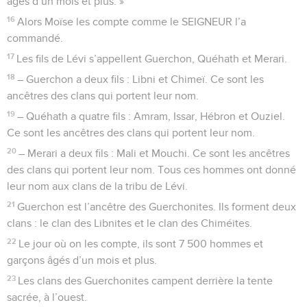
âgés d’un mois et plus. »
16
Alors Moïse les compte comme le SEIGNEUR l’a
commandé.
17
Les fils de Lévi s’appellent Guerchon, Quéhath et Merari.
18
– Guerchon a deux fils : Libni et Chimeï. Ce sont les
ancêtres des clans qui portent leur nom.
19
– Quéhath a quatre fils : Amram, Issar, Hébron et Ouziel.
Ce sont les ancêtres des clans qui portent leur nom.
20
– Merari a deux fils : Mali et Mouchi. Ce sont les ancêtres
des clans qui portent leur nom. Tous ces hommes ont donné
leur nom aux clans de la tribu de Lévi.
21
Guerchon est l’ancêtre des Guerchonites. Ils forment deux
clans : le clan des Libnites et le clan des Chiméites.
22
Le jour où on les compte, ils sont 7 500 hommes et
garçons âgés d’un mois et plus.
23
Les clans des Guerchonites campent derrière la tente
sacrée, à l’ouest.