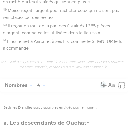
on rachètera les fils aînés qui sont en plus. »
49
Moïse reçoit l’argent pour racheter ceux qui ne sont pas
remplacés par des lévites.
50
Il reçoit en tout de la part des fils aînés 1 365 pièces
d’argent, comme celles utilisées dans le lieu saint.
51
Il les remet à Aaron et à ses fils, comme le SEIGNEUR le lui
a commandé.
© Société biblique française – Bibli’O, 2000, avec autorisation. Pour vous procurer
une Bible imprimée, rendez-vous sur www.editionsbiblio.fr
Nombres
4
Seuls les Évangiles sont disponibles en vidéo pour le moment.
a. Les descendants de Quéhath