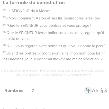
La formule de bénédiction
22
Le SEIGNEUR dit à Moïse :
23
« Voici comment Aaron et ses fils béniront les Israélites :
24
“Que le SEIGNEUR vous bénisse et vous protège !
25
Que le SEIGNEUR fasse briller sur vous son visage et qu’il
ait pitié de vous !
26
Qu’il vous regarde avec bonté et qu’il vous donne la paix.”
27
Quand les prêtres prononceront ainsi mon nom pour bénir
les Israélites, je leur donnerai moi-même ma bénédiction. »
© Société biblique française – Bibli’O, 2000, avec autorisation. Pour vous procurer
une Bible imprimée, rendez-vous sur www.editionsbiblio.fr
Nombres
7