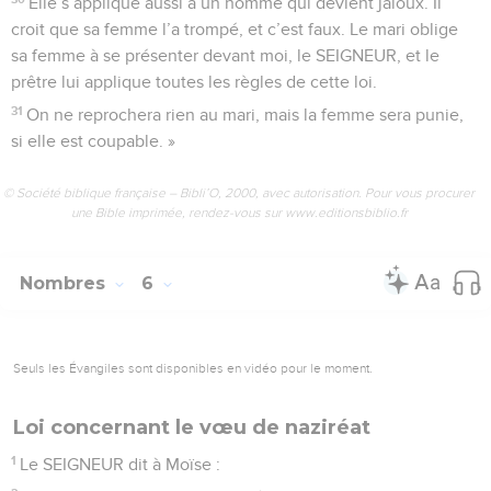
Elle s’applique aussi à un homme qui devient jaloux. Il
croit que sa femme l’a trompé, et c’est faux. Le mari oblige
sa femme à se présenter devant moi, le SEIGNEUR, et le
prêtre lui applique toutes les règles de cette loi.
31
On ne reprochera rien au mari, mais la femme sera punie,
si elle est coupable. »
© Société biblique française – Bibli’O, 2000, avec autorisation. Pour vous procurer
une Bible imprimée, rendez-vous sur www.editionsbiblio.fr
Nombres
6
Seuls les Évangiles sont disponibles en vidéo pour le moment.
Loi concernant le vœu de naziréat
1
Le SEIGNEUR dit à Moïse :