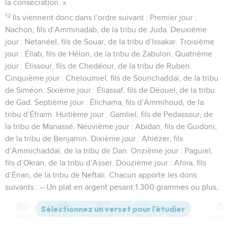
la consécration. »
12
Ils viennent donc dans l’ordre suivant : Premier jour :
Nachon, fils d’Amminadab, de la tribu de Juda. Deuxième
jour : Netanéel, fils de Souar, de la tribu d’Issakar. Troisième
jour : Éliab, fils de Hélon, de la tribu de Zabulon. Quatrième
jour : Élissour, fils de Chedéour, de la tribu de Ruben.
Cinquième jour : Cheloumiel, fils de Sourichaddaï, de la tribu
de Siméon. Sixième jour : Éliassaf, fils de Déouel, de la tribu
de Gad. Septième jour : Élichama, fils d’Ammihoud, de la
tribu d’Éfraïm. Huitième jour : Gamliel, fils de Pedassour, de
la tribu de Manassé. Neuvième jour : Abidan, fils de Guidoni,
de la tribu de Benjamin. Dixième jour : Ahiézer, fils
d’Ammichaddaï, de la tribu de Dan. Onzième jour : Paguiel,
fils d’Okran, de la tribu d’Asser. Douzième jour : Ahira, fils
d’Énan, de la tribu de Neftali. Chacun apporte les dons
suivants : – Un plat en argent pesant 1 300 grammes ou plus,
et un récipient en argent pour le sang pesant 700 grammes
ou plus. On remplit ces deux récipients avec de la farine
Contenus
Versions
Commentaires
Strong
Dictionnaire
mélangée d’huile, pour une offrande des produits de la terre.