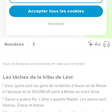
commandé à Moïse. Ils campent près de leurs étendards, et
Accepter tous les cookies
ils partent par clans et par familles.
© Société biblique française – Bibli’O, 2000, avec autorisation. Pour vous procurer
Tout refuser
une Bible imprimée, rendez-vous sur www.editionsbiblio.fr
Nombres
3
Seuls les Évangiles sont disponibles en vidéo pour le moment.
Les tâches de la tribu de Lévi
1
Voici quels sont les gens de la famille d’Aaron et de Moïse
à l’époque où le SEIGNEUR parle à Moïse au mont Sinaï.
2
Aaron a quatre fils. L’aîné s’appelle Nadab. Les autres sont
Abihou, Élazar et Itamar.
3