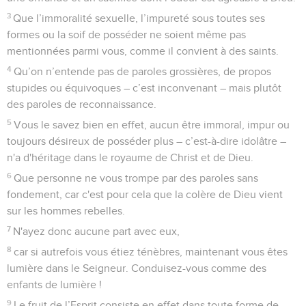
3
Que l’immoralité sexuelle, l’impureté sous toutes ses
formes ou la soif de posséder ne soient même pas
mentionnées parmi vous, comme il convient à des saints.
4
Qu’on n’entende pas de paroles grossières, de propos
stupides ou équivoques – c’est inconvenant – mais plutôt
des paroles de reconnaissance.
5
Vous le savez bien en effet, aucun être immoral, impur ou
toujours désireux de posséder plus – c’est-à-dire idolâtre –
n'a d'héritage dans le royaume de Christ et de Dieu.
6
Que personne ne vous trompe par des paroles sans
fondement, car c'est pour cela que la colère de Dieu vient
sur les hommes rebelles.
7
N'ayez donc aucune part avec eux,
8
car si autrefois vous étiez ténèbres, maintenant vous êtes
lumière dans le Seigneur. Conduisez-vous comme des
enfants de lumière !
9
Le fruit de l’Esprit consiste en effet dans toute forme de