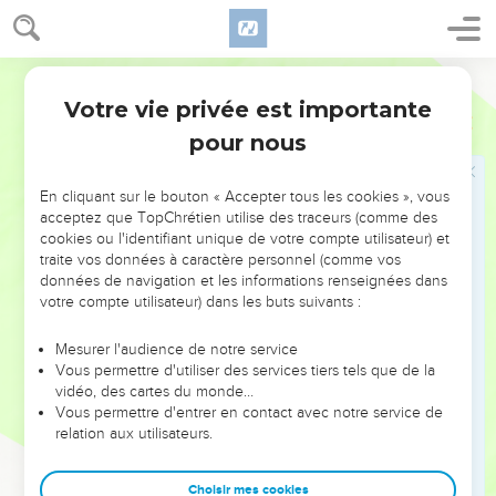
24
et à vous revêtir de l'homme nouveau, créé selon Dieu
dans la justice et la sainteté que produit la vérité.
25
C'est pourquoi, vous débarrassant du mensonge, dites
Segond 21
chacun la vérité à votre prochain, car nous sommes membres
Votre vie privée est importante
Ephésiens
4
les uns des autres.
pour nous
26
Si vous vous mettez en colère, ne péchez pas. Que le
soleil ne se couche pas sur votre colère,
En cliquant sur le bouton « Accepter tous les cookies », vous
27
et ne laissez aucune place au diable.
acceptez que TopChrétien utilise des traceurs (comme des
cookies ou l'identifiant unique de votre compte utilisateur) et
28
Que celui qui volait cesse de voler ; qu'il se donne plutôt
traite vos données à caractère personnel (comme vos
la peine de travailler honnêtement de ses [propres] mains
données de navigation et les informations renseignées dans
pour avoir de quoi donner à celui qui est dans le besoin.
votre compte utilisateur) dans les buts suivants :
29
Qu'aucune parole malsaine ne sorte de votre bouche,
Mesurer l'audience de notre service
mais seulement de bonnes paroles qui, en fonction des
Vous permettre d'utiliser des services tiers tels que de la
besoins, servent à l’édification et transmettent une grâce à
vidéo, des cartes du monde…
Vous permettre d'entrer en contact avec notre service de
ceux qui les entendent.
relation aux utilisateurs.
30
N'attristez pas le Saint-Esprit de Dieu, par lequel vous avez
été marqués d’une empreinte pour le jour de la libération.
Choisir mes cookies