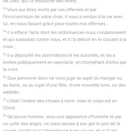
de Dieu, qui l'a ressuscité des morts.
13
Vous qui étiez morts par vos offenses et par
l'incirconcision de votre chair, il vous a rendus à la vie avec
lui, en nous faisant grâce pour toutes nos offenses ;
14
il a effacé l'acte dont les ordonnances nous condamnaient
et qui subsistait contre nous, et il l'a détruit en le clouant à la
croix ;
15
il a dépouillé les dominations et les autorités, et les a
livrées publiquement en spectacle, en triomphant d'elles par
la croix.
16
Que personne donc ne vous juge au sujet du manger ou
du boire, ou au sujet d'une fête, d'une nouvelle lune, ou des
sabbats :
17
c'était l'ombre des choses à venir, mais le corps est en
Christ.
18
Qu'aucun homme, sous une apparence d'humilité et par
un culte des anges, ne vous ravisse à son gré le prix de la
course, tandis qu'il s'abandonne à ses visions et qu'il est