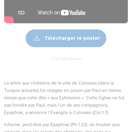
Télécharger le poster
© Le Projet Biblique
La lettre aux chrétiens de la ville de Colosses (dans la
Turquie actuelle) fut rédigée en prison par Paul en même
temps que celle dite « aux Ephésiens ». Cette Eglise ne fut
pas fondée par Paul, mais l’un de ses compagnons,
Epaphras, a annoncé l’Evangile à Colosses (Col 1.7).
Informé, peut-être par Epaphras (Ph 1.23), du trouble que
jetaient, dans les esprits des chrétiens, des gens qui