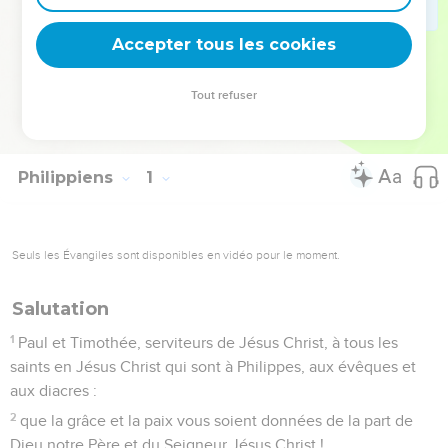
sous sa plume, témoignage éloquent du triomphe de la foi
sur l’adversité !
Accepter tous les cookies
La Bible Du Semeur Copyright © 1992, 1999 by Biblica, Inc.® Used by
Tout refuser
permission. All rights reserved worldwide.
Philippiens
1
Seuls les Évangiles sont disponibles en vidéo pour le moment.
Salutation
1
Paul et Timothée, serviteurs de Jésus Christ, à tous les
saints en Jésus Christ qui sont à Philippes, aux évêques et
aux diacres :
2
que la grâce et la paix vous soient données de la part de
Dieu notre Père et du Seigneur Jésus Christ !