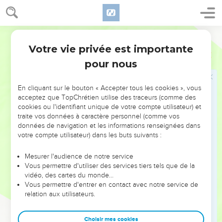
Ses destinataires sont des Macédoniens d’origine non-juive
pour la plupart, membres d’une Eglise que Paul a fondée
(Ac 16.11-40) lors de son deuxième voyage missionnaire.
Segond 1910
L’Eglise a maintenu des relations étroites avec son
Votre vie privée est importante
Philippiens
Introduction
fondateur : elle lui a envoyé, à plusieurs reprises, des dons
pour nous
matériels.
En cliquant sur le bouton « Accepter tous les cookies », vous
L’occasion immédiate de la lettre est le retour
acceptez que TopChrétien utilise des traceurs (comme des
d’Epaphrodite auprès des Philippiens qui l’avaient délégué
cookies ou l'identifiant unique de votre compte utilisateur) et
chez l’*apôtre avec un don. Paul le renvoie à Philippes avec
traite vos données à caractère personnel (comme vos
données de navigation et les informations renseignées dans
sa lettre ; il remercie l’Eglise pour le don reçu, donne de ses
votre compte utilisateur) dans les buts suivants :
nouvelles et encourage ses correspondants à tenir ferme
dans le témoignage. L’appel à l’unité laisse deviner
Mesurer l'audience de notre service
quelques difficultés dans cette Eglise.
Vous permettre d'utiliser des services tiers tels que de la
vidéo, des cartes du monde…
Les nouvelles alternent donc avec les recommandations :
Vous permettre d'entrer en contact avec notre service de
relation aux utilisateurs.
Cette lettre est l’une des plus personnelles et des plus
affectueuses de Paul. Le thème de la joie revient souvent
Choisir mes cookies