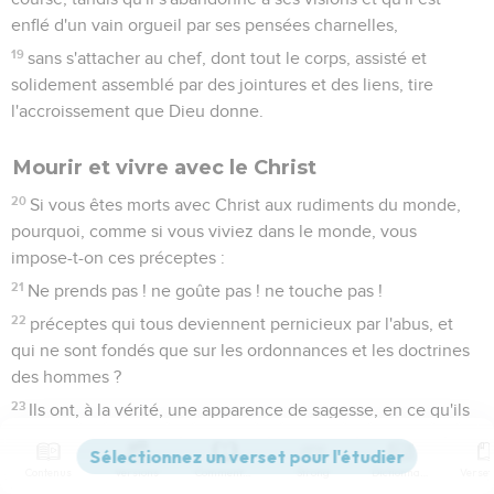
enflé d'un vain orgueil par ses pensées charnelles,
19
sans s'attacher au chef, dont tout le corps, assisté et
solidement assemblé par des jointures et des liens, tire
l'accroissement que Dieu donne.
Mourir et vivre avec le Christ
20
Si vous êtes morts avec Christ aux rudiments du monde,
pourquoi, comme si vous viviez dans le monde, vous
impose-t-on ces préceptes :
21
Ne prends pas ! ne goûte pas ! ne touche pas !
22
préceptes qui tous deviennent pernicieux par l'abus, et
qui ne sont fondés que sur les ordonnances et les doctrines
des hommes ?
23
Ils ont, à la vérité, une apparence de sagesse, en ce qu'ils
indiquent un culte volontaire, de l'humilité, et le mépris du
corps, mais ils sont sans aucun mérite et contribuent à la
Contenus
Versions
Commentaires
Strong
Dictionnaire
satisfaction de la chair.