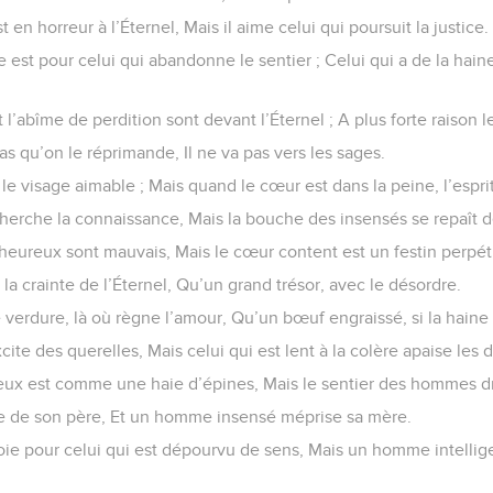
en horreur à l’Éternel, Mais il aime celui qui poursuit la justice.
 est pour celui qui abandonne le sentier ; Celui qui a de la hai
 l’abîme de perdition sont devant l’Éternel ; A plus forte raison
 qu’on le réprimande, Il ne va pas vers les sages.
e visage aimable ; Mais quand le cœur est dans la peine, l’esprit
herche la connaissance, Mais la bouche des insensés se repaît d
heureux sont mauvais, Mais le cœur content est un festin perpét
la crainte de l’Éternel, Qu’un grand trésor, avec le désordre.
 verdure, là où règne l’amour, Qu’un bœuf engraissé, si la haine 
te des querelles, Mais celui qui est lent à la colère apaise les d
ux est comme une haie d’épines, Mais le sentier des hommes dro
joie de son père, Et un homme insensé méprise sa mère.
joie pour celui qui est dépourvu de sens, Mais un homme intellige