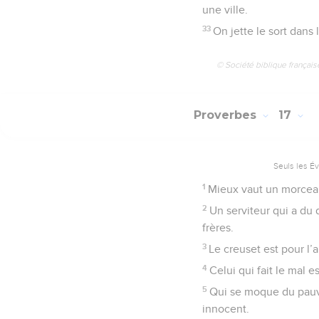
une ville.
33
On jette le sort dans 
© Société biblique français
Proverbes
17
Seuls les É
1
Mieux vaut un morceau
2
Un serviteur qui a du d
frères.
3
Le creuset est pour l’a
4
Celui qui fait le mal e
5
Qui se moque du pauvre
innocent.