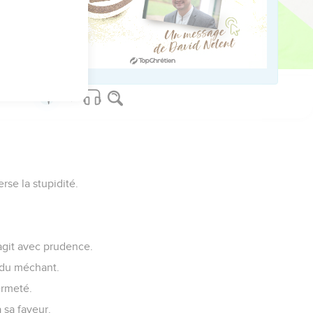
elui qui fait honte.
us sur www.editionsbiblio.fr
se la stupidité.
 agit avec prudence.
s du méchant.
ermeté.
 sa faveur.