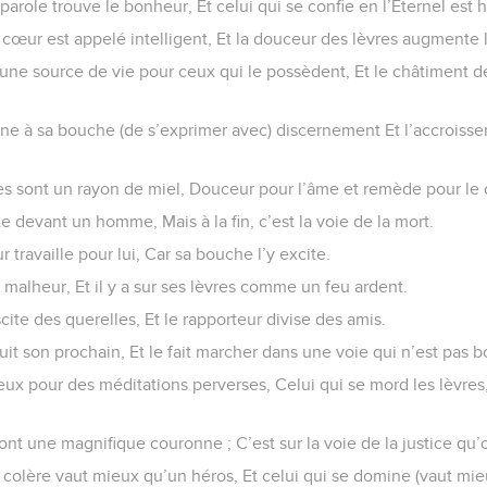
 parole trouve le bonheur, Et celui qui se confie en l’Éternel est 
 cœur est appelé intelligent, Et la douceur des lèvres augmente l
une source de vie pour ceux qui le possèdent, Et le châtiment des
e à sa bouche (de s’exprimer avec) discernement Et l’accroisse
es sont un rayon de miel, Douceur pour l’âme et remède pour le 
te devant un homme, Mais à la fin, c’est la voie de la mort.
ur travaille pour lui, Car sa bouche l’y excite.
 malheur, Et il y a sur ses lèvres comme un feu ardent.
te des querelles, Et le rapporteur divise des amis.
it son prochain, Et le fait marcher dans une voie qui n’est pas 
yeux pour des méditations perverses, Celui qui se mord les lèvre
nt une magnifique couronne ; C’est sur la voie de la justice qu’o
la colère vaut mieux qu’un héros, Et celui qui se domine (vaut mi