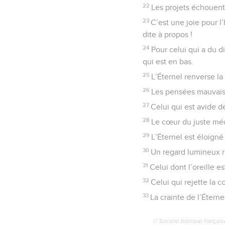
22
Les projets échouent,
23
C’est une joie pour 
dite à propos !
24
Pour celui qui a du d
qui est en bas.
25
L’Éternel renverse la
26
Les pensées mauvaises
27
Celui qui est avide de
28
Le cœur du juste mé
29
L’Éternel est éloigné
30
Un regard lumineux r
31
Celui dont l’oreille 
32
Celui qui rejette la 
33
La crainte de l’Éterne
© Société biblique français