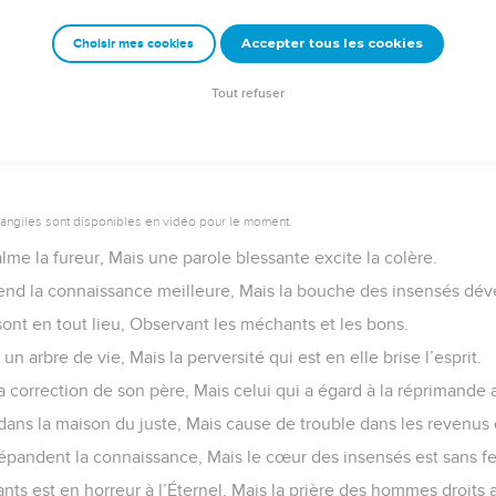
pour le serviteur qui a du discernement, Mais sa colère sera pour c
Accepter tous les cookies
Choisir mes cookies
e – Bibli’O, 1978, avec autorisation. Pour vous procurer une Bible imprimée, rendez-vo
Tout refuser
vangiles sont disponibles en vidéo pour le moment.
e la fureur, Mais une parole blessante excite la colère.
end la connaissance meilleure, Mais la bouche des insensés déver
sont en tout lieu, Observant les méchants et les bons.
n arbre de vie, Mais la perversité qui est en elle brise l’esprit.
a correction de son père, Mais celui qui a égard à la réprimande
e dans la maison du juste, Mais cause de trouble dans les revenu
répandent la connaissance, Mais le cœur des insensés est sans f
nts est en horreur à l’Éternel, Mais la prière des hommes droits a