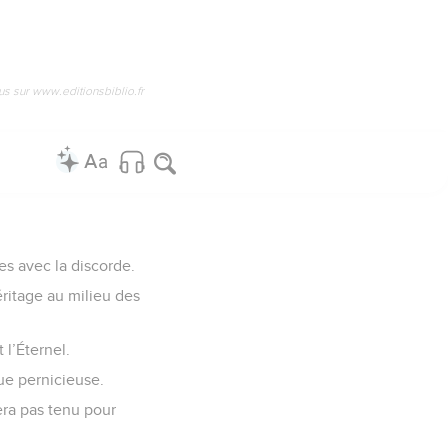
us sur www.editionsbiblio.fr
es avec la discorde.
héritage au milieu des
 l’Éternel.
gue pernicieuse.
era pas tenu pour