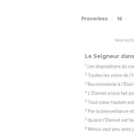
Proverbes
16
Seuls les É
Le Seigneur dans
1
Les dispositions du cœ
2
Toutes les voies de l’
3
Recommande à l’Éternel
4
L’Éternel a tout fait 
5
Tout cœur hautain est 
6
Par la bienveillance et
7
Quand l’Éternel est f
8
Mieux vaut peu avec j