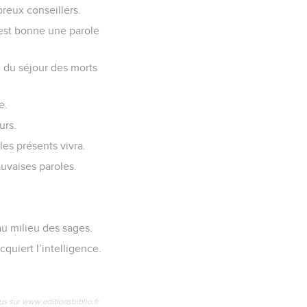
breux conseillers.
est bonne une parole
e du séjour des morts
e.
urs.
les présents vivra.
uvaises paroles.
au milieu des sages.
quiert l’intelligence.
us sur www.editionsbiblio.fr