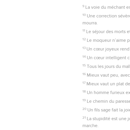
9
La voie du méchant est 
10
Une correction sévère
mourra.
11
Le séjour des morts et
12
Le moqueur n’aime pas
13
Un cœur joyeux rend l
14
Un cœur intelligent c
15
Tous les jours du mal
16
Mieux vaut peu, avec 
17
Mieux vaut un plat de
18
Un homme furieux exci
19
Le chemin du paresse
20
Un fils sage fait la 
21
La stupidité est une 
marche.