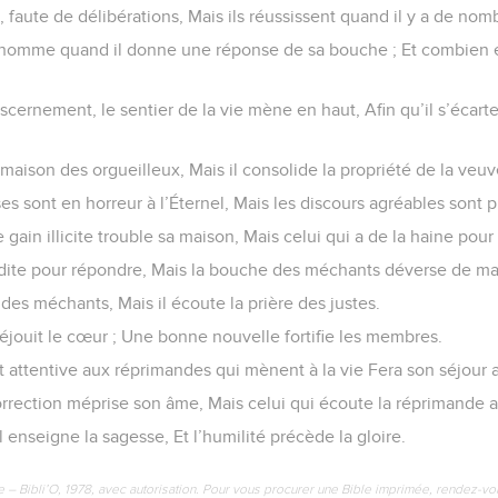
 faute de délibérations, Mais ils réussissent quand il y a de nom
l’homme quand il donne une réponse de sa bouche ; Et combien 
iscernement, le sentier de la vie mène en haut, Afin qu’il s’écart
 maison des orgueilleux, Mais il consolide la propriété de la veuv
 sont en horreur à l’Éternel, Mais les discours agréables sont p
 gain illicite trouble sa maison, Mais celui qui a de la haine pour 
dite pour répondre, Mais la bouche des méchants déverse de ma
 des méchants, Mais il écoute la prière des justes.
éjouit le cœur ; Une bonne nouvelle fortifie les membres.
est attentive aux réprimandes qui mènent à la vie Fera son séjour 
correction méprise son âme, Mais celui qui écoute la réprimande ac
l enseigne la sagesse, Et l’humilité précède la gloire.
e – Bibli’O, 1978, avec autorisation. Pour vous procurer une Bible imprimée, rendez-vo