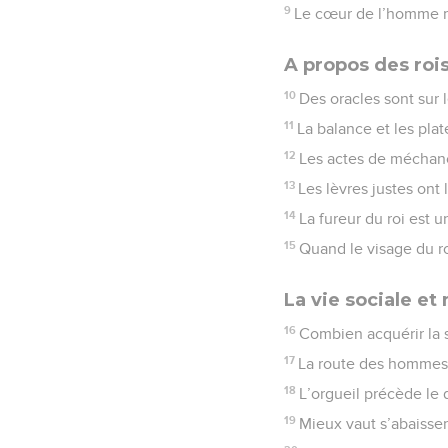
9
Le cœur de l’homme méd
A propos des roi
10
Des oracles sont sur 
11
La balance et les plat
12
Les actes de méchance
13
Les lèvres justes ont 
14
La fureur du roi est
15
Quand le visage du ro
La vie sociale et
16
Combien acquérir la s
17
La route des hommes d
18
L’orgueil précède le 
19
Mieux vaut s’abaisser