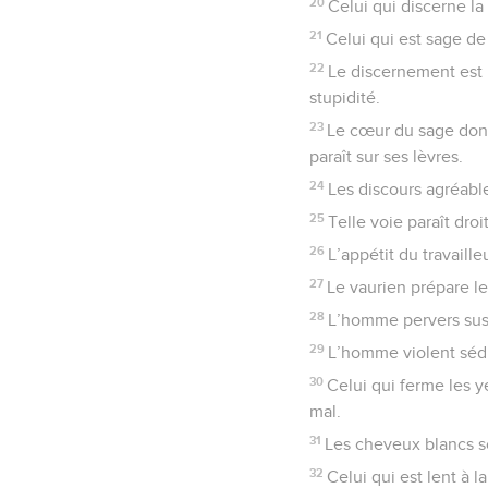
20
Celui qui discerne la
21
Celui qui est sage de
22
Le discernement est 
stupidité.
23
Le cœur du sage donn
paraît sur ses lèvres.
24
Les discours agréabl
25
Telle voie paraît droi
26
L’appétit du travaille
27
Le vaurien prépare le
28
L’homme pervers susci
29
L’homme violent sédu
30
Celui qui ferme les 
mal.
31
Les cheveux blancs so
32
Celui qui est lent à 