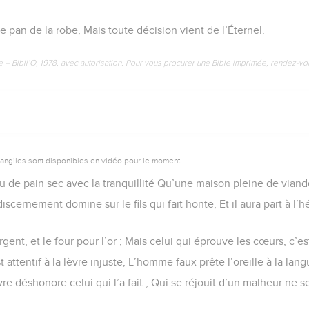
le pan de la robe, Mais toute décision vient de l’Éternel.
e – Bibli’O, 1978, avec autorisation. Pour vous procurer une Bible imprimée, rendez-vo
vangiles sont disponibles en vidéo pour le moment.
 de pain sec avec la tranquillité Qu’une maison pleine de viand
iscernement domine sur le fils qui fait honte, Et il aura part à l’
rgent, et le four pour l’or ; Mais celui qui éprouve les cœurs, c’est
st attentif à la lèvre injuste, L’homme faux prête l’oreille à la lan
 déshonore celui qui l’a fait ; Qui se réjouit d’un malheur ne s