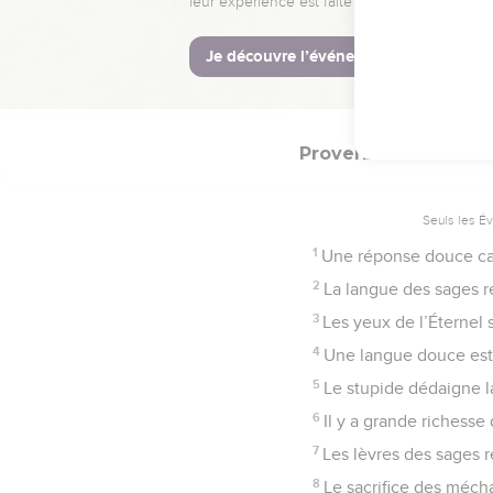
35
La faveur du roi est 
© Société biblique français
Proverbes
15
Seuls les É
1
Une réponse douce calm
2
La langue des sages r
3
Les yeux de l’Éternel 
4
Une langue douce est u
5
Le stupide dédaigne l
6
Il y a grande richess
7
Les lèvres des sages 
8
Le sacrifice des mécha