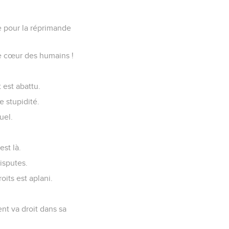
ne pour la réprimande
 le cœur des humains !
 est abattu.
e stupidité.
uel.
est là.
isputes.
its est aplani.
nt va droit dans sa