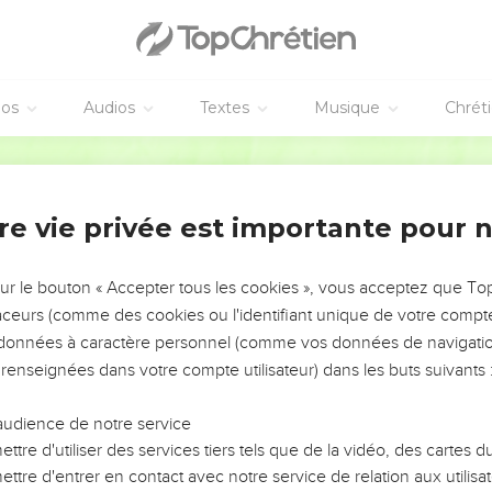
uve du profit, Mais les paroles toutes seules ne mènent qu’à la dis
, c’est leur richesse ; La stupidité des insensés reste de la stupi
éos
Audios
Textes
Musique
Chrét
délivre des âmes, Mais celui qui profère des mensonges (est plei
ernel possède grande confiance, Et ses fils ont un refuge auprès de
Segond 1978 (Colombe)
el est une source de vie, Pour s’écarter des pièges de la mort.
nombreux, c’est l’ornement d’un roi ; Quand la population diminu
re vie privée est importante pour 
la colère a une grande intelligence, Mais celui qui est prompt à 
sur le bouton « Accepter tous les cookies », vous acceptez que T
traceurs (comme des cookies ou l'identifiant unique de votre compte 
ie du corps, Mais la jalousie est la carie des os.
s données à caractère personnel (comme vos données de navigatio
 renseignées dans votre compte utilisateur) dans les buts suivants 
 déshonore celui qui l’a fait ; Mais qui a pitié du pauvre lui rend
rsé par son malheur, Mais le juste trouve un refuge même en sa
audience de notre service
mme intelligent repose la sagesse, Même au milieu des insensés,
ttre d'utiliser des services tiers tels que de la vidéo, des cartes
nation, Mais le péché est l’ignominie des peuples.
ttre d'entrer en contact avec notre service de relation aux utilisat