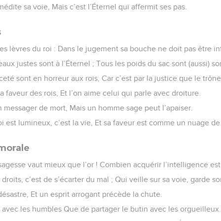
ite sa voie, Mais c’est l’Éternel qui affermit ses pas.
s
les lèvres du roi : Dans le jugement sa bouche ne doit pas être in
eaux justes sont à l’Éternel ; Tous les poids du sac sont (aussi) s
té sont en horreur aux rois, Car c’est par la justice que le trône 
la faveur des rois, Et l’on aime celui qui parle avec droiture.
 un messager de mort, Mais un homme sage peut l’apaiser.
i est lumineux, c’est la vie, Et sa faveur est comme un nuage de 
 morale
agesse vaut mieux que l’or ! Combien acquérir l’intelligence est 
roits, c’est de s’écarter du mal ; Qui veille sur sa voie, garde s
désastre, Et un esprit arrogant précède la chute.
 avec les humbles Que de partager le butin avec les orgueilleux