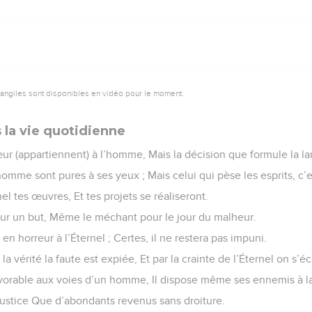
vangiles sont disponibles en vidéo pour le moment.
 la vie quotidienne
ur (appartiennent) à l’homme, Mais la décision que formule la la
homme sont pures à ses yeux ; Mais celui qui pèse les esprits, c’es
 tes œuvres, Et tes projets se réaliseront.
pour un but, Même le méchant pour le jour du malheur.
en horreur à l’Éternel ; Certes, il ne restera pas impuni.
 la vérité la faute est expiée, Et par la crainte de l’Éternel on s’é
avorable aux voies d’un homme, Il dispose même ses ennemis à la 
ustice Que d’abondants revenus sans droiture.