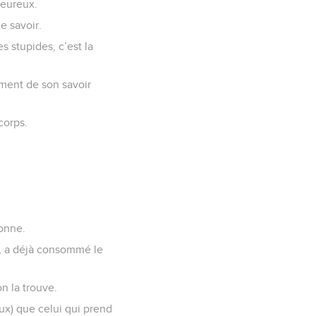
heureux.
e savoir.
 stupides, c’est la
ment de son savoir
corps.
bonne.
s, a déjà consommé le
n la trouve.
eux) que celui qui prend