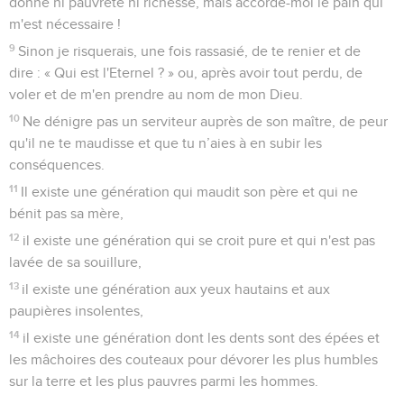
donne ni pauvreté ni richesse, mais accorde-moi le pain qui
m'est nécessaire !
9
Sinon je risquerais, une fois rassasié, de te renier et de
dire : « Qui est l'Eternel ? » ou, après avoir tout perdu, de
voler et de m'en prendre au nom de mon Dieu.
10
Ne dénigre pas un serviteur auprès de son maître, de peur
qu'il ne te maudisse et que tu n’aies à en subir les
conséquences.
11
Il existe une génération qui maudit son père et qui ne
bénit pas sa mère,
12
il existe une génération qui se croit pure et qui n'est pas
lavée de sa souillure,
13
il existe une génération aux yeux hautains et aux
paupières insolentes,
14
il existe une génération dont les dents sont des épées et
les mâchoires des couteaux pour dévorer les plus humbles
sur la terre et les plus pauvres parmi les hommes.