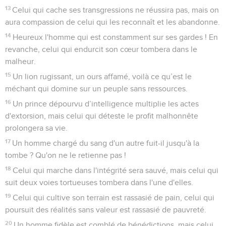
13
Celui qui cache ses transgressions ne réussira pas, mais on
aura compassion de celui qui les reconnaît et les abandonne.
14
Heureux l'homme qui est constamment sur ses gardes ! En
revanche, celui qui endurcit son cœur tombera dans le
malheur.
15
Un lion rugissant, un ours affamé, voilà ce qu’est le
méchant qui domine sur un peuple sans ressources.
16
Un prince dépourvu d’intelligence multiplie les actes
d'extorsion, mais celui qui déteste le profit malhonnête
prolongera sa vie.
17
Un homme chargé du sang d'un autre fuit-il jusqu'à la
tombe ? Qu'on ne le retienne pas !
18
Celui qui marche dans l'intégrité sera sauvé, mais celui qui
suit deux voies tortueuses tombera dans l'une d'elles.
19
Celui qui cultive son terrain est rassasié de pain, celui qui
poursuit des réalités sans valeur est rassasié de pauvreté.
20
Un homme fidèle est comblé de bénédictions, mais celui