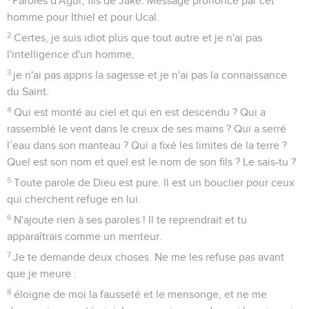
Paroles d'Agur, fils de Jaké. Message prononcé par cet
homme pour Ithiel et pour Ucal.
2
Certes, je suis idiot plus que tout autre et je n'ai pas
l'intelligence d'un homme,
3
je n'ai pas appris la sagesse et je n'ai pas la connaissance
du Saint.
4
Qui est monté au ciel et qui en est descendu ? Qui a
rassemblé le vent dans le creux de ses mains ? Qui a serré
l’eau dans son manteau ? Qui a fixé les limites de la terre ?
Quel est son nom et quel est le nom de son fils ? Le sais-tu ?
5
Toute parole de Dieu est pure. Il est un bouclier pour ceux
qui cherchent refuge en lui.
6
N'ajoute rien à ses paroles ! Il te reprendrait et tu
apparaîtrais comme un menteur.
7
Je te demande deux choses. Ne me les refuse pas avant
que je meure :
8
éloigne de moi la fausseté et le mensonge, et ne me