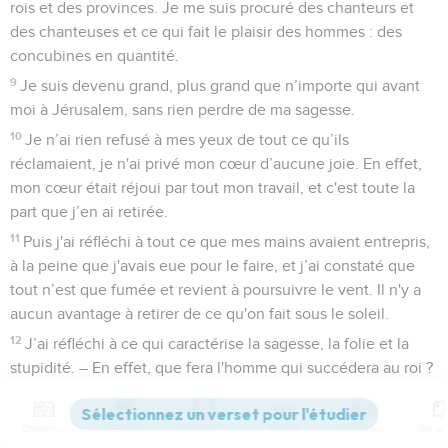
rois et des provinces. Je me suis procuré des chanteurs et
des chanteuses et ce qui fait le plaisir des hommes : des
concubines en quantité.
9
Je suis devenu grand, plus grand que n’importe qui avant
moi à Jérusalem, sans rien perdre de ma sagesse.
10
Je n’ai rien refusé à mes yeux de tout ce qu’ils
réclamaient, je n'ai privé mon cœur d’aucune joie. En effet,
mon cœur était réjoui par tout mon travail, et c'est toute la
part que j’en ai retirée.
11
Puis j'ai réfléchi à tout ce que mes mains avaient entrepris,
à la peine que j'avais eue pour le faire, et j’ai constaté que
tout n’est que fumée et revient à poursuivre le vent. Il n'y a
aucun avantage à retirer de ce qu'on fait sous le soleil.
12
J’ai réfléchi à ce qui caractérise la sagesse, la folie et la
stupidité. – En effet, que fera l'homme qui succédera au roi ?
N’est-ce pas ce qu'on a déjà fait ? –
13
J’ai vu que la sagesse a sur la folie le même avantage que
Contenus
Versions
Commentaires
Strong
Dictionnaire
la lumière sur l’obscurité :