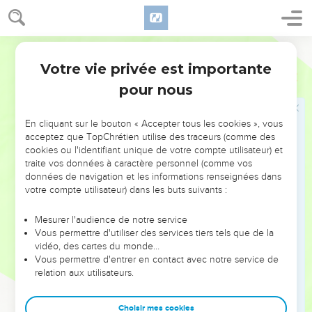
19
voilà ce qu’est un homme qui trompe son prochain et qui
dit : « N'était-ce pas pour plaisanter ? »
Segond 21
20
Quand il n’y a plus de bois, le feu s'éteint. Quand il n'y a
Votre vie privée est importante
Proverbes
26
personne pour critiquer, le conflit s'apaise.
pour nous
21
Il faut du charbon pour alimenter un brasier, du bois pour
alimenter un feu, et un homme querelleur pour attiser une
En cliquant sur le bouton « Accepter tous les cookies », vous
dispute.
acceptez que TopChrétien utilise des traceurs (comme des
22
Les paroles du critiqueur sont comme des friandises : elles
cookies ou l'identifiant unique de votre compte utilisateur) et
traite vos données à caractère personnel (comme vos
descendent au plus profond de l'être.
données de navigation et les informations renseignées dans
23
De l’argent non purifié plaqué sur un vase de terre, voilà
votre compte utilisateur) dans les buts suivants :
ce que sont des paroles chaleureuses associées à un cœur
mauvais.
Mesurer l'audience de notre service
Vous permettre d'utiliser des services tiers tels que de la
24
Celui qui éprouve de la haine se déguise avec ses
vidéo, des cartes du monde…
paroles, et il cache au fond de lui la tromperie.
Vous permettre d'entrer en contact avec notre service de
relation aux utilisateurs.
25
Lorsqu'il prend une voix douce, ne le crois pas, car il y a
sept horreurs dans son cœur.
Choisir mes cookies
26