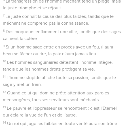
La transgression de l'homme méchant tend un piège, mais
le juste triomphe et se réjouit.
7
Le juste connaît la cause des plus faibles, tandis que le
méchant ne comprend pas la connaissance.
8
Des moqueurs enflamment une ville, tandis que des sages
calment la colère.
9
Si un homme sage entre en procès avec un fou, il aura
beau se fâcher ou rire, la paix n'aura jamais lieu.
10
Les hommes sanguinaires détestent l'homme intègre,
tandis que les hommes droits protègent sa vie.
11
L'homme stupide affiche toute sa passion, tandis que le
sage y met un frein.
12
Quand celui qui domine prête attention aux paroles
mensongères, tous ses serviteurs sont méchants.
13
Le pauvre et l'oppresseur se rencontrent : c’est l'Eternel
qui éclaire la vue de l'un et de l'autre.
14
Un roi qui juge les faibles en toute vérité aura son trône