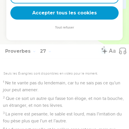
Il a beau cacher sa haine par l’hypocrisie, sa méchanceté
se révélera dans l'assemblée.
Accepter tous les cookies
27
Celui qui creuse une fosse y tombera, et la pierre
reviendra sur celui qui la roule.
Tout refuser
28
La langue menteuse déteste ceux qu'elle écrase et la
bouche flatteuse provoque la chute.
Proverbes
27
Seuls les Évangiles sont disponibles en vidéo pour le moment.
1
Ne te vante pas du lendemain, car tu ne sais pas ce qu'un
jour peut amener.
2
Que ce soit un autre qui fasse ton éloge, et non ta bouche,
un étranger, et non tes lèvres.
3
La pierre est pesante, le sable est lourd, mais l'irritation du
fou pèse plus que l'un et l'autre.
4