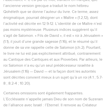
l’ancienne version grecque a traduit le nom hébreu
Qohéleth que se donne l’auteur du livre. Ce terme, assez
énigmatique, pourrait désigner un « Maître » (1.2,12), dont
l’activité est décrite en 12.9-12. L’identité de ce Maître n’est
pas moins mystérieuse. Plusieurs indices suggèrent qu’il
s’agit de Salomon. « Fils de David », il est « roi à Jérusalem »
(1.1), il jouit d’une grande sagesse (1.16), et le résumé qu’il
donne de sa vie rappelle celle de Salomon (ch.2). Pourtant,
le livre ne lui est pas explicitement attribué, contrairement
au Cantique des Cantiques et aux Proverbes. Par ailleurs, le
roi Salomon n’a eu qu’un seul prédécesseur israélite à
Jérusalem (1.16) — David — et la façon dont les autorités
sont décrites convient mieux à un sujet qu’à un roi (4.1 ; 5.7-
8 ; 8.2-4 ; 10.20).
Certaines omissions sont également frappantes.
L’Ecclésiaste n’appelle jamais Dieu de son nom de Suzerain
de l’alliance avec Israël : l’Eternel. Il renvoie au Créateur