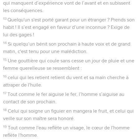
qui manquent d’expérience vont de l’avant et en subissent
les conséquences.
13
Quelqu'un s'est porté garant pour un étranger ? Prends son
habit ! Il s’est engagé en faveur d’une inconnue ? Exige de
lui des gages !
14
Si quelqu’un bénit son prochain à haute voix et de grand
matin, c'est tenu pour une malédiction.
15
Une gouttière qui coule sans cesse un jour de pluie et une
femme querelleuse se ressemblent :
16
celui qui les retient retient du vent et sa main cherche à
attraper de l'huile.
17
Tout comme le fer aiguise le fer, l’homme s’aiguise au
contact de son prochain.
18
Celui qui soigne un figuier en mangera le fruit, et celui qui
veille sur son maître sera honoré.
19
Tout comme l'eau reflète un visage, le cœur de l'homme
reflète l'homme.