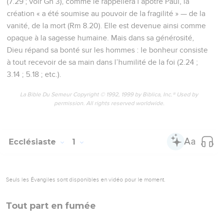
(7.29 ; voir Gn 3), comme le rappellera l’apôtre Paul, la
création « a été soumise au pouvoir de la fragilité » — de la
vanité, de la mort (Rm 8.20). Elle est devenue ainsi comme
opaque à la sagesse humaine. Mais dans sa générosité,
Dieu répand sa bonté sur les hommes : le bonheur consiste
à tout recevoir de sa main dans l’humilité de la foi (2.24 ;
3.14 ; 5.18 ; etc.).
La Bible Du Semeur Copyright © 1992, 1999 by Biblica, Inc.® Used by
permission. All rights reserved worldwide.
Ecclésiaste
1
Seuls les Évangiles sont disponibles en vidéo pour le moment.
Tout part en fumée