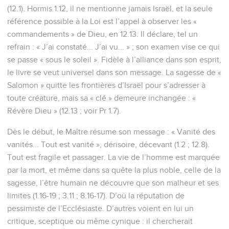
(12.1). Hormis 1.12, il ne mentionne jamais Israël, et la seule
référence possible à la Loi est l’appel à observer les «
commandements » de Dieu, en 12.13. Il déclare, tel un
refrain : « J’ai constaté... J’ai vu... » ; son examen vise ce qui
se passe « sous le soleil ». Fidèle à l’alliance dans son esprit,
le livre se veut universel dans son message. La sagesse de «
Salomon » quitte les frontières d’Israël pour s’adresser à
toute créature, mais sa « clé » demeure inchangée : «
Révère Dieu » (12.13 ; voir Pr 1.7).
Dès le début, le Maître résume son message : « Vanité des
vanités... Tout est vanité », dérisoire, décevant (1.2 ; 12.8).
Tout est fragile et passager. La vie de l’homme est marquée
par la mort, et même dans sa quête la plus noble, celle de la
sagesse, l’être humain ne découvre que son malheur et ses
limites (1.16-19 ; 3.11 ; 8.16-17). D’où la réputation de
pessimiste de l’Ecclésiaste. D’autres voient en lui un
critique, sceptique ou même cynique : il chercherait