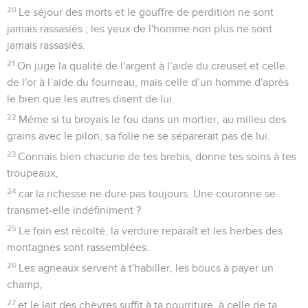
20
Le séjour des morts et le gouffre de perdition ne sont
jamais rassasiés ; les yeux de l'homme non plus ne sont
jamais rassasiés.
21
On juge la qualité de l'argent à l’aide du creuset et celle
de l'or à l’aide du fourneau, mais celle d’un homme d'après
le bien que les autres disent de lui.
22
Même si tu broyais le fou dans un mortier, au milieu des
grains avec le pilon, sa folie ne se séparerait pas de lui.
23
Connais bien chacune de tes brebis, donne tes soins à tes
troupeaux,
24
car la richesse ne dure pas toujours. Une couronne se
transmet-elle indéfiniment ?
25
Le foin est récolté, la verdure reparaît et les herbes des
montagnes sont rassemblées.
26
Les agneaux servent à t'habiller, les boucs à payer un
champ,
27
et le lait des chèvres suffit à ta nourriture, à celle de ta