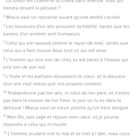
La fureur est cruelle et la colère sans retenue, mais qui
tiendra devant la jalousie ?
5
Mieux vaut un reproche ouvert qu'une amitié cachée.
6
Les blessures d'un ami prouvent sa fidélité, tandis que les
baisers d'un ennemi sont trompeurs.
7
Celui qui est rassasié piétine le rayon de miel, tandis que
celui qui a faim trouve doux tout ce qui est amer.
8
L'homme qui erre loin de chez lui est pareil à l'oiseau qui
erre loin de son nid.
9
L'huile et les parfums réjouissent le cœur, et la douceur
d'un ami vaut mieux que nos propres conseils.
10
N'abandonne pas ton ami, ni celui de ton père, et n'entre
pas dans la maison de ton frère, le jour où tu es dans la
détresse ! Mieux vaut un voisin proche qu'un frère éloigné.
11
Mon fils, sois sage et réjouis mon cœur, et je pourrai
répondre à celui qui m'insulte.
12
L'homme prudent voit le mal et se met à l’abri, mais ceux