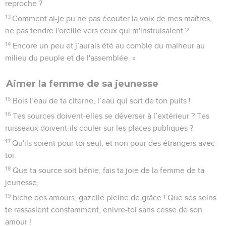
reproche ?
13
Comment ai-je pu ne pas écouter la voix de mes maîtres,
ne pas tendre l'oreille vers ceux qui m'instruisaient ?
14
Encore un peu et j’aurais été au comble du malheur au
milieu du peuple et de l'assemblée. »
Aimer la femme de sa jeunesse
15
Bois l’eau de ta citerne, l’eau qui sort de ton puits !
16
Tes sources doivent-elles se déverser à l’extérieur ? Tes
ruisseaux doivent-ils couler sur les places publiques ?
17
Qu'ils soient pour toi seul, et non pour des étrangers avec
toi.
18
Que ta source soit bénie, fais ta joie de la femme de ta
jeunesse,
19
biche des amours, gazelle pleine de grâce ! Que ses seins
te rassasient constamment, enivre-toi sans cesse de son
amour !