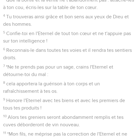
à ton cou, écris-les sur la table de ton cœur.
4
Tu trouveras ainsi grâce et bon sens aux yeux de Dieu et
des hommes.
5
Confie-toi en l'Eternel de tout ton cœur et ne t'appuie pas
sur ton intelligence !
6
Reconnais-le dans toutes tes voies et il rendra tes sentiers
droits.
7
*Ne te prends pas pour un sage, crains l'Eternel et
détourne-toi du mal :
8
cela apportera la guérison à ton corps et un
rafraîchissement à tes os.
9
Honore l'Eternel avec tes biens et avec les premiers de
tous tes produits !
10
Alors tes greniers seront abondamment remplis et tes
cuves déborderont de vin nouveau.
11
*Mon fils, ne méprise pas la correction de l'Eternel et ne