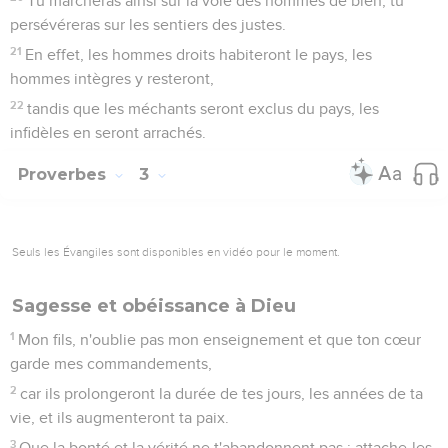
Tu marcheras ainsi sur la voie des hommes de bien, tu
persévéreras sur les sentiers des justes.
21
En effet, les hommes droits habiteront le pays, les
hommes intègres y resteront,
22
tandis que les méchants seront exclus du pays, les
infidèles en seront arrachés.
Proverbes
3
Seuls les Évangiles sont disponibles en vidéo pour le moment.
Sagesse et obéissance à Dieu
1
Mon fils, n'oublie pas mon enseignement et que ton cœur
garde mes commandements,
2
car ils prolongeront la durée de tes jours, les années de ta
vie, et ils augmenteront ta paix.
3
Que la bonté et la vérité ne t'abandonnent pas : attache-les