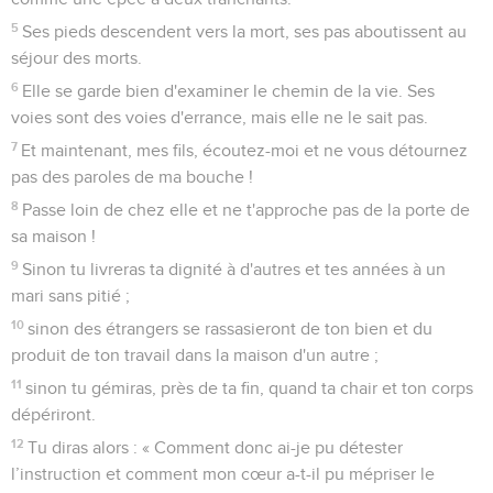
5
Ses pieds descendent vers la mort, ses pas aboutissent au
séjour des morts.
6
Elle se garde bien d'examiner le chemin de la vie. Ses
voies sont des voies d'errance, mais elle ne le sait pas.
7
Et maintenant, mes fils, écoutez-moi et ne vous détournez
pas des paroles de ma bouche !
8
Passe loin de chez elle et ne t'approche pas de la porte de
sa maison !
9
Sinon tu livreras ta dignité à d'autres et tes années à un
mari sans pitié ;
10
sinon des étrangers se rassasieront de ton bien et du
produit de ton travail dans la maison d'un autre ;
11
sinon tu gémiras, près de ta fin, quand ta chair et ton corps
dépériront.
12
Tu diras alors : « Comment donc ai-je pu détester
l’instruction et comment mon cœur a-t-il pu mépriser le