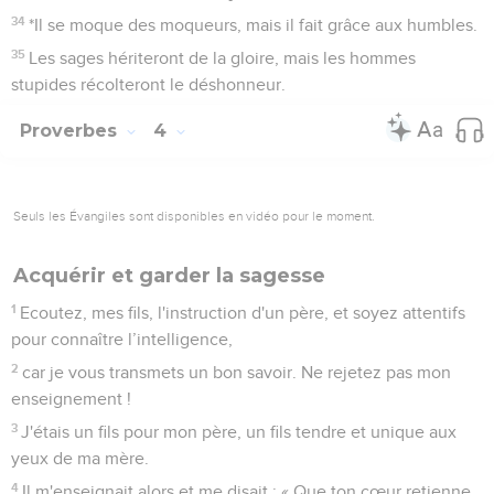
34
*Il se moque des moqueurs, mais il fait grâce aux humbles.
35
Les sages hériteront de la gloire, mais les hommes
stupides récolteront le déshonneur.
Proverbes
4
Seuls les Évangiles sont disponibles en vidéo pour le moment.
Acquérir et garder la sagesse
1
Ecoutez, mes fils, l'instruction d'un père, et soyez attentifs
pour connaître l’intelligence,
2
car je vous transmets un bon savoir. Ne rejetez pas mon
enseignement !
3
J'étais un fils pour mon père, un fils tendre et unique aux
yeux de ma mère.
4
Il m'enseignait alors et me disait : « Que ton cœur retienne