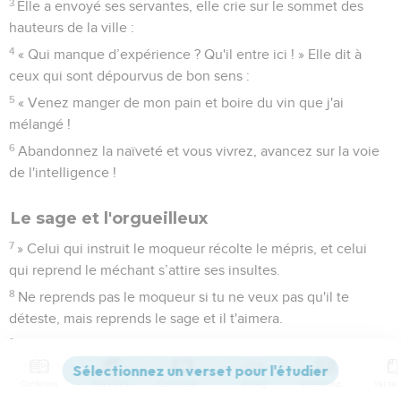
3
Elle a envoyé ses servantes, elle crie sur le sommet des
hauteurs de la ville :
4
« Qui manque d’expérience ? Qu'il entre ici ! » Elle dit à
ceux qui sont dépourvus de bon sens :
5
« Venez manger de mon pain et boire du vin que j'ai
mélangé !
6
Abandonnez la naïveté et vous vivrez, avancez sur la voie
de l'intelligence !
Le sage et l'orgueilleux
7
» Celui qui instruit le moqueur récolte le mépris, et celui
qui reprend le méchant s’attire ses insultes.
8
Ne reprends pas le moqueur si tu ne veux pas qu'il te
déteste, mais reprends le sage et il t'aimera.
9
Donne au sage et il deviendra encore plus sage, enseigne
le juste et il augmentera son savoir.
Contenus
Versions
Commentaires
Strong
Dictionnaire
10
» Le commencement de la sagesse, c'est la crainte de