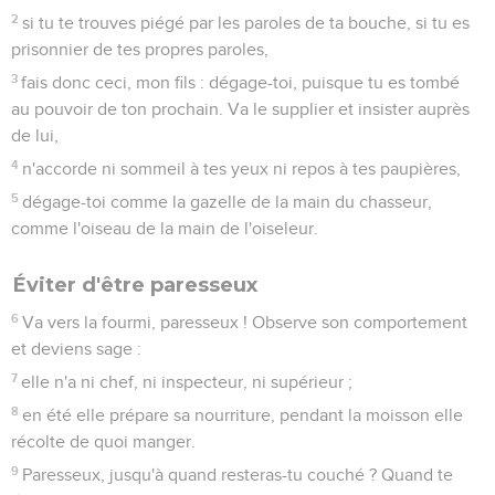
2
si tu te trouves piégé par les paroles de ta bouche, si tu es
prisonnier de tes propres paroles,
3
fais donc ceci, mon fils : dégage-toi, puisque tu es tombé
au pouvoir de ton prochain. Va le supplier et insister auprès
de lui,
4
n'accorde ni sommeil à tes yeux ni repos à tes paupières,
5
dégage-toi comme la gazelle de la main du chasseur,
comme l'oiseau de la main de l'oiseleur.
Éviter d'être paresseux
6
Va vers la fourmi, paresseux ! Observe son comportement
et deviens sage :
7
elle n'a ni chef, ni inspecteur, ni supérieur ;
8
en été elle prépare sa nourriture, pendant la moisson elle
récolte de quoi manger.
9
Paresseux, jusqu'à quand resteras-tu couché ? Quand te