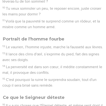
lèveras-tu de ton sommeil ?
10
Tu veux somnoler un peu, te reposer encore, juste croiser
les mains pour dormir ?
11
Voilà que la pauvreté te surprend comme un rôdeur, et la
misère comme un homme armé.
Portrait de l'homme fourbe
12
Le vaurien, l'homme injuste, marche la fausseté aux lèvres.
13
Il lance des clins d'œil, s’exprime du pied, fait des signes
avec ses doigts.
14
La perversité est dans son cœur, il médite constamment le
mal, il provoque des conflits.
15
C'est pourquoi la ruine le surprendra soudain, tout d'un
coup il sera brisé sans remède.
Ce que le Seigneur déteste
16
Il y a six choses que l'Eternel déteste, et même sept dont il