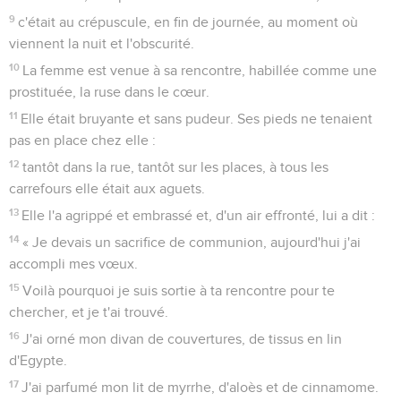
9
c'était au crépuscule, en fin de journée, au moment où
viennent la nuit et l'obscurité.
10
La femme est venue à sa rencontre, habillée comme une
prostituée, la ruse dans le cœur.
11
Elle était bruyante et sans pudeur. Ses pieds ne tenaient
pas en place chez elle :
12
tantôt dans la rue, tantôt sur les places, à tous les
carrefours elle était aux aguets.
13
Elle l'a agrippé et embrassé et, d'un air effronté, lui a dit :
14
« Je devais un sacrifice de communion, aujourd'hui j'ai
accompli mes vœux.
15
Voilà pourquoi je suis sortie à ta rencontre pour te
chercher, et je t'ai trouvé.
16
J'ai orné mon divan de couvertures, de tissus en lin
d'Egypte.
17
J'ai parfumé mon lit de myrrhe, d'aloès et de cinnamome.