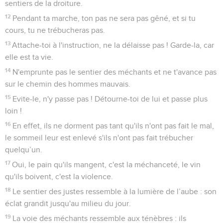
sentiers de la droiture.
12
Pendant ta marche, ton pas ne sera pas gêné, et si tu
cours, tu ne trébucheras pas.
13
Attache-toi à l'instruction, ne la délaisse pas ! Garde-la, car
elle est ta vie.
14
N'emprunte pas le sentier des méchants et ne t'avance pas
sur le chemin des hommes mauvais.
15
Evite-le, n'y passe pas ! Détourne-toi de lui et passe plus
loin !
16
En effet, ils ne dorment pas tant qu'ils n'ont pas fait le mal,
le sommeil leur est enlevé s'ils n'ont pas fait trébucher
quelqu’un.
17
Oui, le pain qu'ils mangent, c'est la méchanceté, le vin
qu'ils boivent, c'est la violence.
18
Le sentier des justes ressemble à la lumière de l’aube : son
éclat grandit jusqu'au milieu du jour.
19
La voie des méchants ressemble aux ténèbres : ils