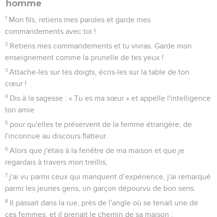
homme
1
Mon fils, retiens mes paroles et garde mes
commandements avec toi !
2
Retiens mes commandements et tu vivras. Garde mon
enseignement comme la prunelle de tes yeux !
3
Attache-les sur tes doigts, écris-les sur la table de ton
cœur !
4
Dis à la sagesse : « Tu es ma sœur » et appelle l'intelligence
ton amie
5
pour qu'elles te préservent de la femme étrangère, de
l'inconnue au discours flatteur.
6
Alors que j'étais à la fenêtre de ma maison et que je
regardais à travers mon treillis,
7
j'ai vu parmi ceux qui manquent d’expérience, j'ai remarqué
parmi les jeunes gens, un garçon dépourvu de bon sens.
8
Il passait dans la rue, près de l'angle où se tenait une de
ces femmes, et il prenait le chemin de sa maison ;