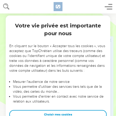
24
» Puisque j'appelle et que vous résistez, puisque je tends
la main et que personne n'y prête attention,
Segond 21
25
puisque vous négligez tous mes conseils et n'acceptez
Votre vie privée est importante
Proverbes
1
pas mes reproches,
pour nous
26
moi aussi je rirai quand vous serez dans le malheur, je me
moquerai quand la terreur fondra sur vous,
En cliquant sur le bouton « Accepter tous les cookies », vous
27
quand la terreur fondra sur vous comme une tempête et
acceptez que TopChrétien utilise des traceurs (comme des
que le malheur vous enveloppera comme un tourbillon,
cookies ou l'identifiant unique de votre compte utilisateur) et
traite vos données à caractère personnel (comme vos
quand la détresse et l'angoisse s’empareront de vous.
données de navigation et les informations renseignées dans
28
» Alors ils m'appelleront et je ne répondrai pas, ils me
votre compte utilisateur) dans les buts suivants :
chercheront et ils ne me trouveront pas.
Mesurer l'audience de notre service
29
Parce qu'ils ont détesté la connaissance et n'ont pas choisi
Vous permettre d'utiliser des services tiers tels que de la
la crainte de l'Eternel,
vidéo, des cartes du monde…
30
Vous permettre d'entrer en contact avec notre service de
parce qu'ils n'ont pas accepté mes conseils et ont méprisé
relation aux utilisateurs.
tous mes reproches,
31
ils se nourriront du fruit de leur conduite et ils se
Choisir mes cookies