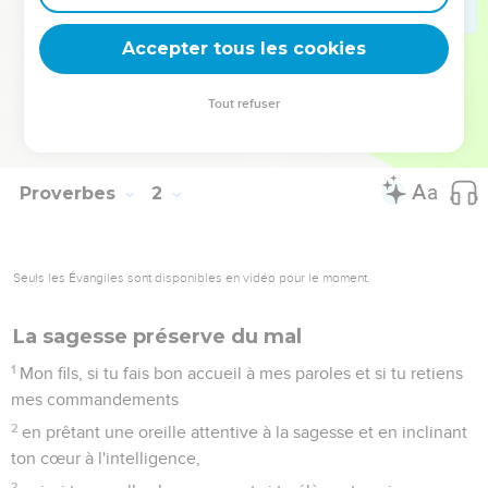
rassasieront de leurs propres conseils.
32
En effet, l'égarement de ceux qui manquent d’expérience
Accepter tous les cookies
les tue et l'insouciance des hommes stupides provoque leur
perte.
Tout refuser
33
En revanche, celui qui m'écoute habitera en sécurité. Il
vivra tranquille et n’aura à redouter aucun mal. »
Proverbes
2
Seuls les Évangiles sont disponibles en vidéo pour le moment.
La sagesse préserve du mal
1
Mon fils, si tu fais bon accueil à mes paroles et si tu retiens
mes commandements
2
en prêtant une oreille attentive à la sagesse et en inclinant
ton cœur à l'intelligence,
3