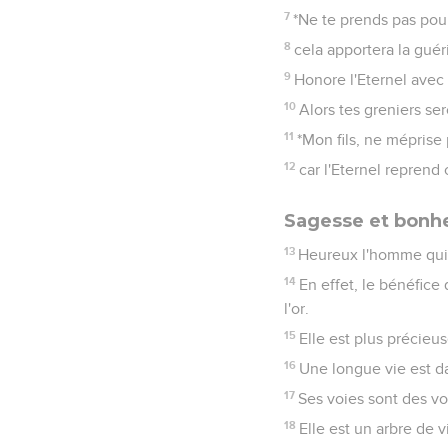
7
*Ne te prends pas pour
8
cela apportera la guér
9
Honore l'Eternel avec 
10
Alors tes greniers s
11
*Mon fils, ne méprise 
12
car l'Eternel reprend 
Sagesse et bonh
13
Heureux l'homme qui a
14
En effet, le bénéfice 
l'or.
15
Elle est plus précieus
16
Une longue vie est da
17
Ses voies sont des vo
18
Elle est un arbre de 