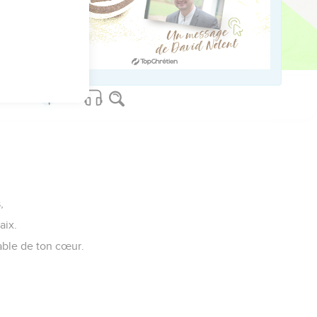
es justes.
,
aix.
table de ton cœur.