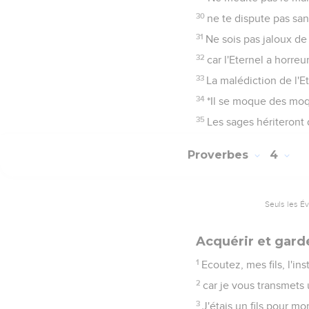
30
ne te dispute pas san
31
Ne sois pas jaloux de
32
car l'Eternel a horre
33
La malédiction de l'E
34
*Il se moque des moqu
35
Les sages hériteront 
Proverbes
4
Seuls les É
Acquérir et gard
1
Ecoutez, mes fils, l'in
2
car je vous transmets
3
J'étais un fils pour m