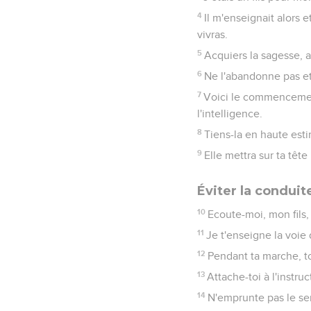
4
Il m'enseignait alors
vivras.
5
Acquiers la sagesse, a
6
Ne l'abandonne pas et 
7
Voici le commencement
l'intelligence.
8
Tiens-la en haute estim
9
Elle mettra sur ta têt
Éviter la condui
10
Ecoute-moi, mon fils,
11
Je t'enseigne la voie 
12
Pendant ta marche, to
13
Attache-toi à l'instruc
14
N'emprunte pas le se