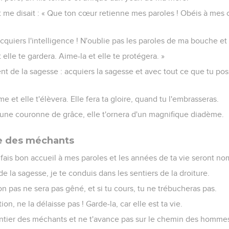
 et me disait : « Que ton cœur retienne mes paroles ! Obéis à m
cquiers l'intelligence ! N'oublie pas les paroles de ma bouche et
elle te gardera. Aime-la et elle te protégera. »
 de la sagesse : acquiers la sagesse et avec tout ce que tu po
e et elle t'élèvera. Elle fera ta gloire, quand tu l'embrasseras.
e une couronne de grâce, elle t'ornera d'un magnifique diadème.
te des méchants
 fais bon accueil à mes paroles et les années de ta vie seront n
de la sagesse, je te conduis dans les sentiers de la droiture.
n pas ne sera pas gêné, et si tu cours, tu ne trébucheras pas.
tion, ne la délaisse pas ! Garde-la, car elle est ta vie.
ntier des méchants et ne t'avance pas sur le chemin des homme