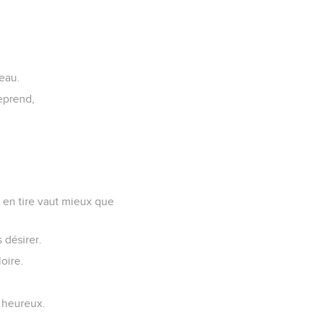
eau.
reprend,
on en tire vaut mieux que
 désirer.
oire.
t heureux.