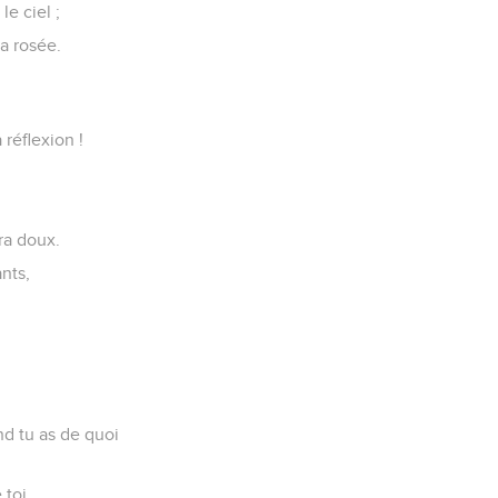
le ciel ;
la rosée.
 réflexion !
ra doux.
nts,
nd tu as de quoi
 toi,