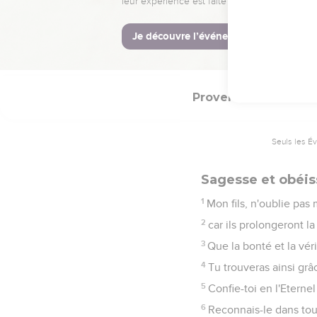
20
Tu marcheras ainsi su
21
En effet, les hommes 
22
tandis que les méchan
Proverbes
3
Seuls les É
Sagesse et obéis
1
Mon fils, n'oublie p
2
car ils prolongeront la
3
Que la bonté et la vér
4
Tu trouveras ainsi gr
5
Confie-toi en l'Eterne
6
Reconnais-le dans toute