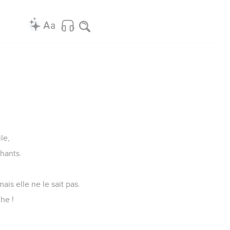
le,
hants.
ais elle ne le sait pas.
he !