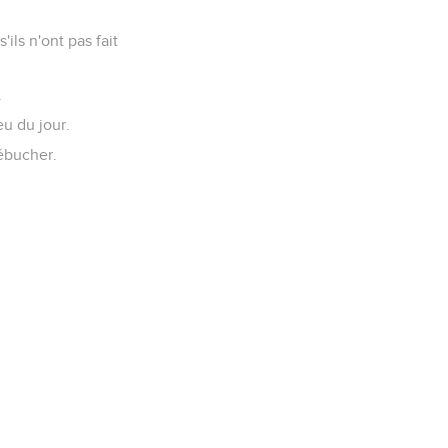
'ils n'ont pas fait
.
eu du jour.
rébucher.
.