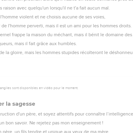
s raison avec quelqu'un lorsqu'il ne t'a fait aucun mal.
 l'homme violent et ne choisis aucune de ses voies,
ur de l'homme perverti, mais il est un ami pour les hommes droits.
ternel frappe la maison du méchant, mais il bénit le domaine des 
eurs, mais il fait grâce aux humbles.
de la gloire, mais les hommes stupides récolteront le déshonneu
vangiles sont disponibles en vidéo pour le moment.
er la sagesse
struction d'un père, et soyez attentifs pour connaître l’intelligence
 un bon savoir. Ne rejetez pas mon enseignement !
on père, un fils tendre et unique aux yeux de ma mère.