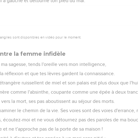
ni à gauche et détourne ton pied du mal.
vangiles sont disponibles en vidéo pour le moment.
ntre la femme infidèle
 à ma sagesse, tends l'oreille vers mon intelligence,
la réflexion et que tes lèvres gardent la connaissance.
'étrangère ruissellent de miel et son palais est plus doux que l'hui
t amère comme l'absinthe, coupante comme une épée à deux tranc
vers la mort, ses pas aboutissent au séjour des morts.
xaminer le chemin de la vie. Ses voies sont des voies d'errance, m
ls, écoutez-moi et ne vous détournez pas des paroles de ma bouc
e et ne t'approche pas de la porte de sa maison !