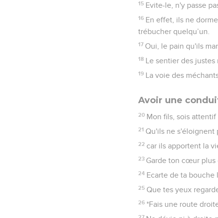
15
Evite-le, n'y passe pa
16
En effet, ils ne dormen
trébucher quelqu’un.
17
Oui, le pain qu'ils ma
18
Le sentier des justes 
19
La voie des méchants 
Avoir une condui
20
Mon fils, sois attenti
21
Qu'ils ne s'éloignent
22
car ils apportent la v
23
Garde ton cœur plus q
24
Ecarte de ta bouche l
25
Que tes yeux regarden
26
*Fais une route droit
27