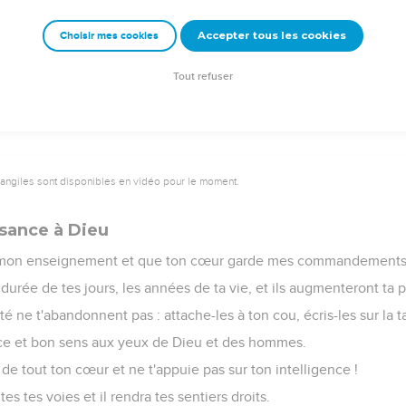
r la voie des hommes de bien, tu persévéreras sur les sentiers d
Accepter tous les cookies
Choisir mes cookies
droits habiteront le pays, les hommes intègres y resteront,
ts seront exclus du pays, les infidèles en seront arrachés.
Tout refuser
vangiles sont disponibles en vidéo pour le moment.
sance à Dieu
as mon enseignement et que ton cœur garde mes commandements
 durée de tes jours, les années de ta vie, et ils augmenteront ta p
ité ne t'abandonnent pas : attache-les à ton cou, écris-les sur la 
âce et bon sens aux yeux de Dieu et des hommes.
l de tout ton cœur et ne t'appuie pas sur ton intelligence !
s tes voies et il rendra tes sentiers droits.