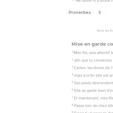
Ne dévie ni à droite 
Proverbes
5
Seuls les É
Mise en garde co
1
Mon fils, sois attentif
2
afin que tu conserves 
3
Certes, les lèvres de l
4
mais à la fin elle es
5
Ses pieds descendent 
6
Elle se garde bien d'e
7
Et maintenant, mes fi
8
Passe loin de chez ell
9