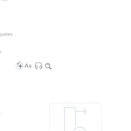
justes.
r.
,