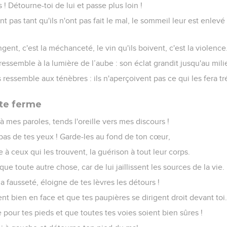
s ! Détourne-toi de lui et passe plus loin !
t pas tant qu'ils n'ont pas fait le mal, le sommeil leur est enlevé s
ngent, c'est la méchanceté, le vin qu'ils boivent, c'est la violence
ressemble à la lumière de l’aube : son éclat grandit jusqu'au mili
ressemble aux ténèbres : ils n'aperçoivent pas ce qui les fera t
te ferme
f à mes paroles, tends l'oreille vers mes discours !
 pas de tes yeux ! Garde-les au fond de ton cœur,
ie à ceux qui les trouvent, la guérison à tout leur corps.
ue toute autre chose, car de lui jaillissent les sources de la vie.
a fausseté, éloigne de tes lèvres les détours !
t bien en face et que tes paupières se dirigent droit devant toi
e pour tes pieds et que toutes tes voies soient bien sûres !