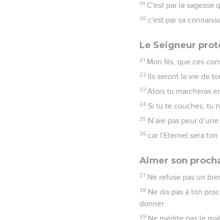
19
C'est par la sagesse qu
20
c'est par sa connaiss
Le Seigneur prot
21
Mon fils, que ces con
22
Ils seront la vie de 
23
Alors tu marcheras en
24
Si tu te couches, tu 
25
N’aie pas peur d’une
26
car l'Eternel sera to
Aimer son proch
27
Ne refuse pas un bien
28
Ne dis pas à ton proc
donner.
29
Ne médite pas le mal 