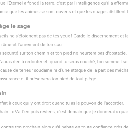
e l'Eternel a fondé la terre, c'est par l'intelligence qu'il a affermi 
ance que les abîmes se sont ouverts et que les nuages distillent 
ège le sage
seils ne s'éloignent pas de tes yeux ! Garde le discernement et la
ton âme et l'ornement de ton cou.
 sécurité sur ton chemin et ton pied ne heurtera pas d'obstacle.
n’auras rien à redouter et, quand tu seras couché, ton sommeil se
 cause de terreur soudaine ni d’une attaque de la part des mécha
n assurance et il préservera ton pied de tout piège.
ain
fait à ceux qui y ont droit quand tu as le pouvoir de l'accorder.
hain : « Va-t’en puis reviens, c’est demain que je donnerai » qua
contre ton prochain alors qu'il habite en toute confiance près de