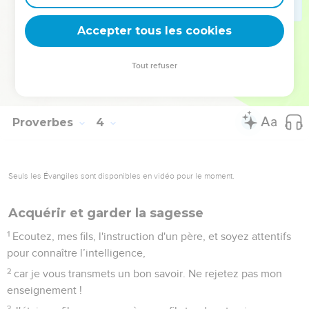
33
La malédiction de l'Eternel frappe la maison du méchant,
Accepter tous les cookies
mais il bénit le domaine des justes.
34
*Il se moque des moqueurs, mais il fait grâce aux humbles.
Tout refuser
35
Les sages hériteront de la gloire, mais les hommes
stupides récolteront le déshonneur.
Proverbes
4
Seuls les Évangiles sont disponibles en vidéo pour le moment.
Acquérir et garder la sagesse
1
Ecoutez, mes fils, l'instruction d'un père, et soyez attentifs
pour connaître l’intelligence,
2
car je vous transmets un bon savoir. Ne rejetez pas mon
enseignement !
3