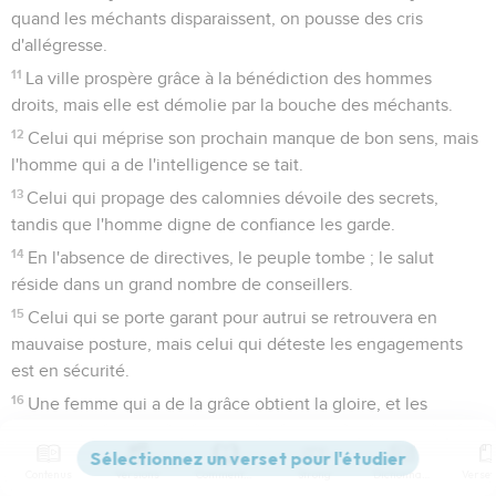
quand les méchants disparaissent, on pousse des cris
d'allégresse.
11
La ville prospère grâce à la bénédiction des hommes
droits, mais elle est démolie par la bouche des méchants.
12
Celui qui méprise son prochain manque de bon sens, mais
l'homme qui a de l'intelligence se tait.
13
Celui qui propage des calomnies dévoile des secrets,
tandis que l'homme digne de confiance les garde.
14
En l'absence de directives, le peuple tombe ; le salut
réside dans un grand nombre de conseillers.
15
Celui qui se porte garant pour autrui se retrouvera en
mauvaise posture, mais celui qui déteste les engagements
est en sécurité.
16
Une femme qui a de la grâce obtient la gloire, et les
hommes violents la richesse.
17
L'homme bon se fait du bien à lui-même, mais l'homme
Contenus
Versions
Commentaires
Strong
Dictionnaire
cruel provoque son propre trouble.