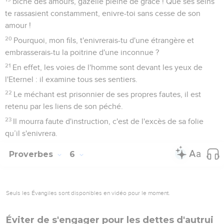
biche des amours, gazelle pleine de grâce ! Que ses seins
te rassasient constamment, enivre-toi sans cesse de son
amour !
20
Pourquoi, mon fils, t'enivrerais-tu d'une étrangère et
embrasserais-tu la poitrine d'une inconnue ?
21
En effet, les voies de l'homme sont devant les yeux de
l'Eternel : il examine tous ses sentiers.
22
Le méchant est prisonnier de ses propres fautes, il est
retenu par les liens de son péché.
23
Il mourra faute d'instruction, c'est de l'excès de sa folie
qu’il s'enivrera.
Proverbes
6
Seuls les Évangiles sont disponibles en vidéo pour le moment.
Éviter de s'engager pour les dettes d'autrui