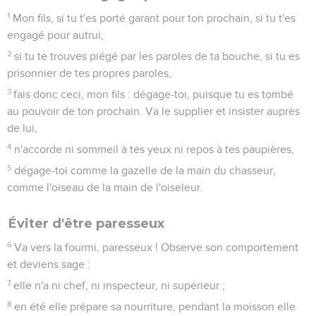
1
Mon fils, si tu t'es porté garant pour ton prochain, si tu t'es
engagé pour autrui,
2
si tu te trouves piégé par les paroles de ta bouche, si tu es
prisonnier de tes propres paroles,
3
fais donc ceci, mon fils : dégage-toi, puisque tu es tombé
au pouvoir de ton prochain. Va le supplier et insister auprès
de lui,
4
n'accorde ni sommeil à tes yeux ni repos à tes paupières,
5
dégage-toi comme la gazelle de la main du chasseur,
comme l'oiseau de la main de l'oiseleur.
Éviter d'être paresseux
6
Va vers la fourmi, paresseux ! Observe son comportement
et deviens sage :
7
elle n'a ni chef, ni inspecteur, ni supérieur ;
8
en été elle prépare sa nourriture, pendant la moisson elle