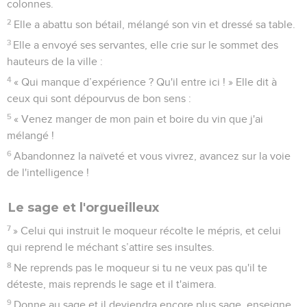
colonnes.
2
Elle a abattu son bétail, mélangé son vin et dressé sa table.
3
Elle a envoyé ses servantes, elle crie sur le sommet des
hauteurs de la ville :
4
« Qui manque d’expérience ? Qu'il entre ici ! » Elle dit à
ceux qui sont dépourvus de bon sens :
5
« Venez manger de mon pain et boire du vin que j'ai
mélangé !
6
Abandonnez la naïveté et vous vivrez, avancez sur la voie
de l'intelligence !
Le sage et l'orgueilleux
7
» Celui qui instruit le moqueur récolte le mépris, et celui
qui reprend le méchant s’attire ses insultes.
8
Ne reprends pas le moqueur si tu ne veux pas qu'il te
déteste, mais reprends le sage et il t'aimera.
9
Donne au sage et il deviendra encore plus sage, enseigne