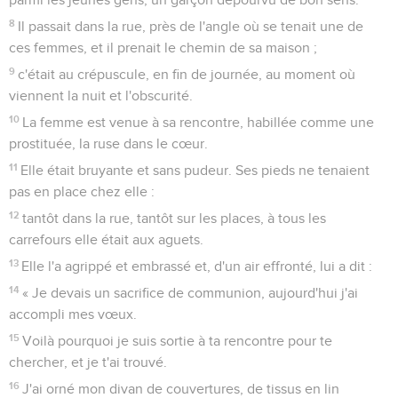
8
Il passait dans la rue, près de l'angle où se tenait une de
ces femmes, et il prenait le chemin de sa maison ;
9
c'était au crépuscule, en fin de journée, au moment où
viennent la nuit et l'obscurité.
10
La femme est venue à sa rencontre, habillée comme une
prostituée, la ruse dans le cœur.
11
Elle était bruyante et sans pudeur. Ses pieds ne tenaient
pas en place chez elle :
12
tantôt dans la rue, tantôt sur les places, à tous les
carrefours elle était aux aguets.
13
Elle l'a agrippé et embrassé et, d'un air effronté, lui a dit :
14
« Je devais un sacrifice de communion, aujourd'hui j'ai
accompli mes vœux.
15
Voilà pourquoi je suis sortie à ta rencontre pour te
chercher, et je t'ai trouvé.
16
J'ai orné mon divan de couvertures, de tissus en lin