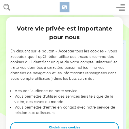
attaque de la part des méchants,
26
car l'Eternel sera ton assurance et il préservera ton pied de
Segond 21
tout piège.
Votre vie privée est importante
Proverbes
3
Aimer son prochain
pour nous
27
Ne refuse pas un bienfait à ceux qui y ont droit quand tu
as le pouvoir de l'accorder.
En cliquant sur le bouton « Accepter tous les cookies », vous
acceptez que TopChrétien utilise des traceurs (comme des
28
Ne dis pas à ton prochain : « Va-t’en puis reviens, c’est
cookies ou l'identifiant unique de votre compte utilisateur) et
demain que je donnerai » quand tu as de quoi donner.
traite vos données à caractère personnel (comme vos
données de navigation et les informations renseignées dans
29
Ne médite pas le mal contre ton prochain alors qu'il habite
votre compte utilisateur) dans les buts suivants :
en toute confiance près de toi,
30
ne te dispute pas sans raison avec quelqu'un lorsqu'il ne
Mesurer l'audience de notre service
Vous permettre d'utiliser des services tiers tels que de la
t'a fait aucun mal.
vidéo, des cartes du monde…
31
Ne sois pas jaloux de l'homme violent et ne choisis aucune
Vous permettre d'entrer en contact avec notre service de
de ses voies,
relation aux utilisateurs.
32
car l'Eternel a horreur de l'homme perverti, mais il est un
Choisir mes cookies
ami pour les hommes droits.