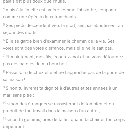
palais est plus doux que l'huile,
4
mais à la fin elle est amère comme l'absinthe, coupante
comme une épée à deux tranchants.
5
Ses pieds descendent vers la mort, ses pas aboutissent au
séjour des morts.
6
Elle se garde bien d'examiner le chemin de la vie. Ses
voies sont des voies d'errance, mais elle ne le sait pas.
7
Et maintenant, mes fils, écoutez-moi et ne vous détournez
pas des paroles de ma bouche !
8
Passe loin de chez elle et ne t'approche pas de la porte de
sa maison !
9
Sinon tu livreras ta dignité à d'autres et tes années à un
mari sans pitié ;
10
sinon des étrangers se rassasieront de ton bien et du
produit de ton travail dans la maison d'un autre ;
11
sinon tu gémiras, près de ta fin, quand ta chair et ton corps
dépériront.