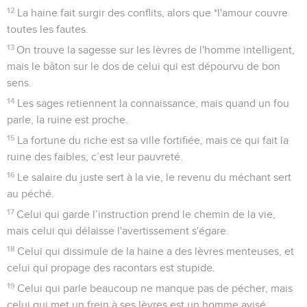
12
La haine fait surgir des conflits, alors que *l'amour couvre
toutes les fautes.
13
On trouve la sagesse sur les lèvres de l'homme intelligent,
mais le bâton sur le dos de celui qui est dépourvu de bon
sens.
14
Les sages retiennent la connaissance, mais quand un fou
parle, la ruine est proche.
15
La fortune du riche est sa ville fortifiée, mais ce qui fait la
ruine des faibles, c’est leur pauvreté.
16
Le salaire du juste sert à la vie, le revenu du méchant sert
au péché.
17
Celui qui garde l’instruction prend le chemin de la vie,
mais celui qui délaisse l'avertissement s'égare.
18
Celui qui dissimule de la haine a des lèvres menteuses, et
celui qui propage des racontars est stupide.
19
Celui qui parle beaucoup ne manque pas de pécher, mais
celui qui met un frein à ses lèvres est un homme avisé.