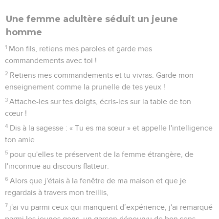
Une femme adultère séduit un jeune
homme
1
Mon fils, retiens mes paroles et garde mes
commandements avec toi !
2
Retiens mes commandements et tu vivras. Garde mon
enseignement comme la prunelle de tes yeux !
3
Attache-les sur tes doigts, écris-les sur la table de ton
cœur !
4
Dis à la sagesse : « Tu es ma sœur » et appelle l'intelligence
ton amie
5
pour qu'elles te préservent de la femme étrangère, de
l'inconnue au discours flatteur.
6
Alors que j'étais à la fenêtre de ma maison et que je
regardais à travers mon treillis,
7
j'ai vu parmi ceux qui manquent d’expérience, j'ai remarqué
parmi les jeunes gens, un garçon dépourvu de bon sens.