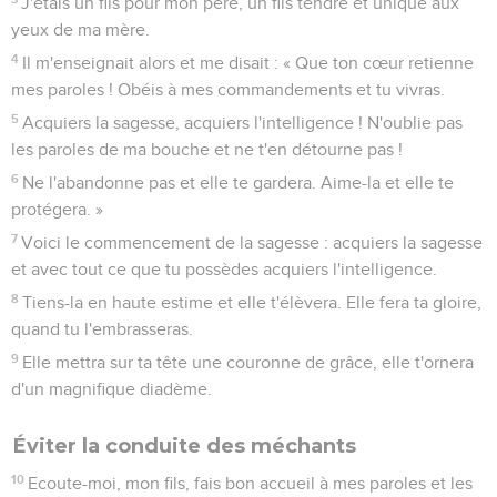
J'étais un fils pour mon père, un fils tendre et unique aux
yeux de ma mère.
4
Il m'enseignait alors et me disait : « Que ton cœur retienne
mes paroles ! Obéis à mes commandements et tu vivras.
5
Acquiers la sagesse, acquiers l'intelligence ! N'oublie pas
les paroles de ma bouche et ne t'en détourne pas !
6
Ne l'abandonne pas et elle te gardera. Aime-la et elle te
protégera. »
7
Voici le commencement de la sagesse : acquiers la sagesse
et avec tout ce que tu possèdes acquiers l'intelligence.
8
Tiens-la en haute estime et elle t'élèvera. Elle fera ta gloire,
quand tu l'embrasseras.
9
Elle mettra sur ta tête une couronne de grâce, elle t'ornera
d'un magnifique diadème.
Éviter la conduite des méchants
10
Ecoute-moi, mon fils, fais bon accueil à mes paroles et les