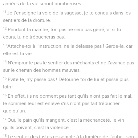
années de ta vie seront nombreuses.
11
Je t'enseigne la voie de la sagesse, je te conduis dans les
sentiers de la droiture.
12
Pendant ta marche, ton pas ne sera pas gêné, et si tu
cours, tu ne trébucheras pas.
13
Attache-toi à l'instruction, ne la délaisse pas ! Garde-la, car
elle est ta vie.
14
N'emprunte pas le sentier des méchants et ne t'avance pas
sur le chemin des hommes mauvais.
15
Evite-le, n'y passe pas ! Détourne-toi de lui et passe plus
loin !
16
En effet, ils ne dorment pas tant qu'ils n'ont pas fait le mal,
le sommeil leur est enlevé s'ils n'ont pas fait trébucher
quelqu’un.
17
Oui, le pain qu'ils mangent, c'est la méchanceté, le vin
qu'ils boivent, c'est la violence.
18
Le sentier des justes ressemble à la lumière de l’aube : son