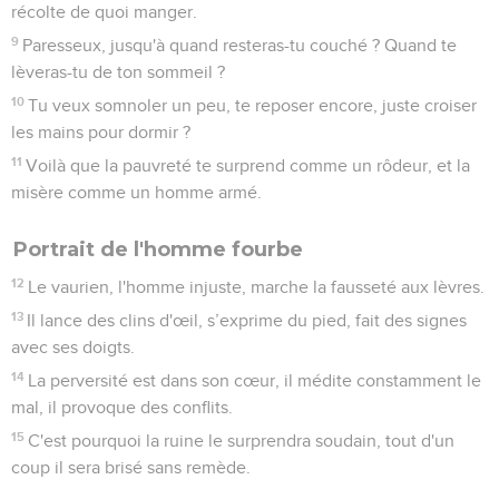
récolte de quoi manger.
9
Paresseux, jusqu'à quand resteras-tu couché ? Quand te
lèveras-tu de ton sommeil ?
10
Tu veux somnoler un peu, te reposer encore, juste croiser
les mains pour dormir ?
11
Voilà que la pauvreté te surprend comme un rôdeur, et la
misère comme un homme armé.
Portrait de l'homme fourbe
12
Le vaurien, l'homme injuste, marche la fausseté aux lèvres.
13
Il lance des clins d'œil, s’exprime du pied, fait des signes
avec ses doigts.
14
La perversité est dans son cœur, il médite constamment le
mal, il provoque des conflits.
15
C'est pourquoi la ruine le surprendra soudain, tout d'un
coup il sera brisé sans remède.