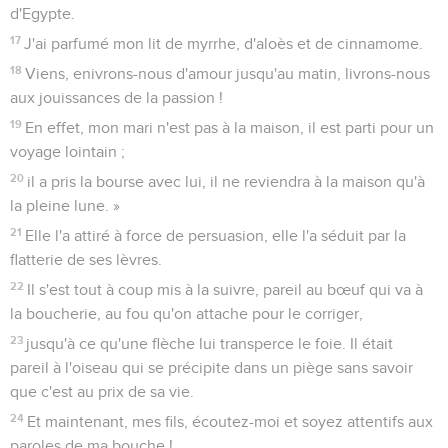
d'Egypte.
17
J'ai parfumé mon lit de myrrhe, d'aloès et de cinnamome.
18
Viens, enivrons-nous d'amour jusqu'au matin, livrons-nous
aux jouissances de la passion !
19
En effet, mon mari n'est pas à la maison, il est parti pour un
voyage lointain ;
20
il a pris la bourse avec lui, il ne reviendra à la maison qu'à
la pleine lune. »
21
Elle l'a attiré à force de persuasion, elle l'a séduit par la
flatterie de ses lèvres.
22
Il s'est tout à coup mis à la suivre, pareil au bœuf qui va à
la boucherie, au fou qu'on attache pour le corriger,
23
jusqu'à ce qu'une flèche lui transperce le foie. Il était
pareil à l'oiseau qui se précipite dans un piège sans savoir
que c'est au prix de sa vie.
24
Et maintenant, mes fils, écoutez-moi et soyez attentifs aux
paroles de ma bouche !