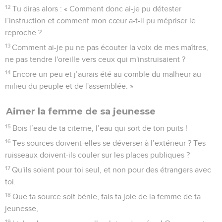
12
Tu diras alors : « Comment donc ai-je pu détester
l’instruction et comment mon cœur a-t-il pu mépriser le
reproche ?
13
Comment ai-je pu ne pas écouter la voix de mes maîtres,
ne pas tendre l'oreille vers ceux qui m'instruisaient ?
14
Encore un peu et j’aurais été au comble du malheur au
milieu du peuple et de l'assemblée. »
Aimer la femme de sa jeunesse
15
Bois l’eau de ta citerne, l’eau qui sort de ton puits !
16
Tes sources doivent-elles se déverser à l’extérieur ? Tes
ruisseaux doivent-ils couler sur les places publiques ?
17
Qu'ils soient pour toi seul, et non pour des étrangers avec
toi.
18
Que ta source soit bénie, fais ta joie de la femme de ta
jeunesse,
19