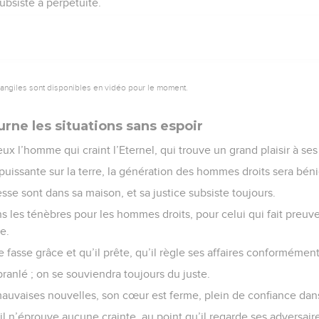
subsiste à perpétuité.
vangiles sont disponibles en vidéo pour le moment.
rne les situations sans espoir
eux l’homme qui craint l’Eternel, qui trouve un grand plaisir à
uissante sur la terre, la génération des hommes droits sera béni
esse sont dans sa maison, et sa justice subsiste toujours.
s les ténèbres pour les hommes droits, pour celui qui fait preuv
e.
 fasse grâce et qu’il prête, qu’il règle ses affaires conformément
ébranlé ; on se souviendra toujours du juste.
mauvaises nouvelles, son cœur est ferme, plein de confiance dans
il n’éprouve aucune crainte, au point qu’il regarde ses adversair