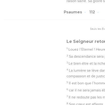
raison saine. Sa gloire 
Psaumes
112
Seuls les É
Le Seigneur retou
1
Louez l’Eternel ! Heur
2
Sa descendance sera p
3
Le bien-être et la rich
4
La lumière se lève dan
compassion et de justic
5
Il est bon que l’homme
6
car il ne sera jamais 
7
Il ne redoute pas les 
8
Son cœur est affermi, 