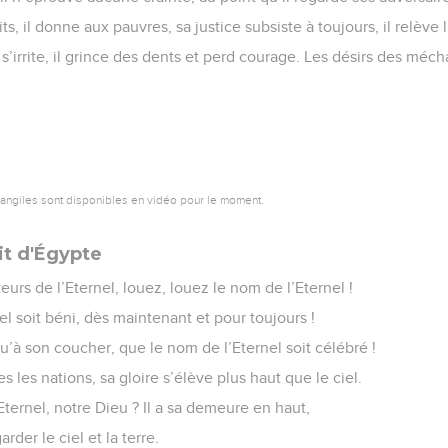
aits, il donne aux pauvres, sa justice subsiste à toujours, il relève 
s’irrite, il grince des dents et perd courage. Les désirs des méch
vangiles sont disponibles en vidéo pour le moment.
it d'Égypte
teurs de l’Eternel, louez, louez le nom de l’Eternel !
l soit béni, dès maintenant et pour toujours !
qu’à son coucher, que le nom de l’Eternel soit célébré !
s les nations, sa gloire s’élève plus haut que le ciel.
Eternel, notre Dieu ? Il a sa demeure en haut,
arder le ciel et la terre.