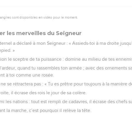
vangiles sont disponibles en vidéo pour le moment.
 les merveilles du Seigneur
ernel a déclaré à mon Seigneur : « Assieds-toi à ma droite jusqu’à
pied. »
Sion le sceptre de ta puissance : domine au milieu de tes ennemis
d’ardeur, quand tu rassembles ton armée ; avec des ornements sa
ient à toi comme une rosée.
 il ne se rétractera pas : « Tu es prêtre pour toujours à la manière
oite, il écrase des rois le jour de sa colère.
rmi les nations : tout est rempli de cadavres, il écrase des chefs sur
ant la marche, c’est pourquoi il relève la tête.