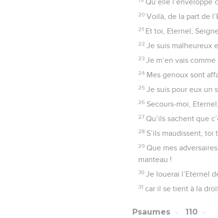
Qu’elle l’enveloppe
20
Voilà, de la part de 
21
Et toi, Eternel, Seig
22
Je suis malheureux e
23
Je m’en vais comme l
24
Mes genoux sont affai
25
Je suis pour eux un s
26
Secours-moi, Eternel
27
Qu’ils sachent que c’e
28
S’ils maudissent, toi 
29
Que mes adversaires 
manteau !
30
Je louerai l’Eternel d
31
car il se tient à la d
Psaumes
110