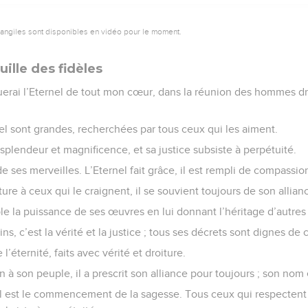
vangiles sont disponibles en vidéo pour le moment.
ille des fidèles
ouerai l’Eternel de tout mon cœur, dans la réunion des hommes dr
el sont grandes, recherchées par tous ceux qui les aiment.
 splendeur et magnificence, et sa justice subsiste à perpétuité.
 de ses merveilles. L’Eternel fait grâce, il est rempli de compassio
ture à ceux qui le craignent, il se souvient toujours de son allian
le la puissance de ses œuvres en lui donnant l’héritage d’autres
s, c’est la vérité et la justice ; tous ses décrets sont dignes de 
 l’éternité, faits avec vérité et droiture.
on à son peuple, il a prescrit son alliance pour toujours ; son nom 
nel est le commencement de la sagesse. Tous ceux qui respectent