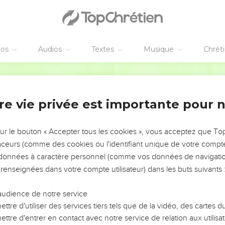
vangiles sont disponibles en vidéo pour le moment.
pel à l'intervention de Dieu
éos
Audios
Textes
Musique
Chrét
id.
Segond 21
 Dieu ; je chanterai, je ferai retentir mes instruments : voilà ma 
th et ma harpe ! Je veux réveiller l’aurore.
re vie privée est importante pour 
 peuples, Eternel, je te chanterai parmi les nations,
-dessus du ciel, et ta vérité atteint les nuages.
sur le bouton « Accepter tous les cookies », vous acceptez que T
ciel, ô Dieu, et que ta gloire soit sur toute la terre !
traceurs (comme des cookies ou l'identifiant unique de votre compte 
s soient délivrés, sauve-les par ta main droite et exauce-moi !
s données à caractère personnel (comme vos données de navigatio
nteté : « Je triompherai, je partagerai Sichem, je mesurerai la val
 renseignées dans votre compte utilisateur) dans les buts suivants 
assé est à moi, Ephraïm est le casque de ma tête, et Juda mon s
 je me lave, je jette ma sandale sur Edom, je pousse des cris con
audience de notre service
ttre d'utiliser des services tiers tels que de la vidéo, des cartes
ttre d'entrer en contact avec notre service de relation aux utilisat
 ville fortifiée ? Qui me conduira jusqu’en Edom ?