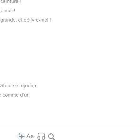
ceinture !
de moi !
 grande, et délivre-moi !
viteur se réjouira.
nte comme d’un