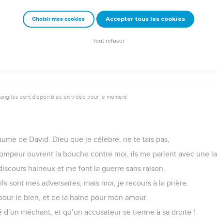
ieu, qui nous avais repoussés et qui ne sortais plus, ô Dieu, avec
Accepter tous les cookies
Choisir mes cookies
re notre adversaire ! Le secours de l’homme n’est qu’illusion.
s des exploits : c’est lui qui écrasera nos adversaires.
Tout refuser
vangiles sont disponibles en vidéo pour le moment.
ume de David. Dieu que je célèbre, ne te tais pas,
trompeur ouvrent la bouche contre moi, ils me parlent avec une
iscours haineux et me font la guerre sans raison.
ils sont mes adversaires, mais moi, je recours à la prière.
pour le bien, et de la haine pour mon amour.
té d’un méchant, et qu’un accusateur se tienne à sa droite !