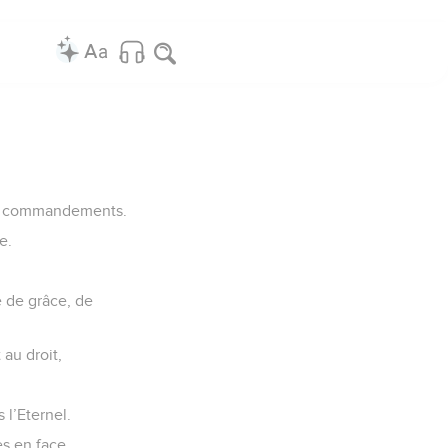
 ses commandements.
e.
e de grâce, de
 au droit,
 l’Eternel.
es en face.