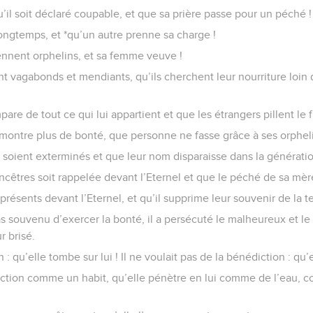
’il soit déclaré coupable, et que sa prière passe pour un péché !
ongtemps, et *qu’un autre prenne sa charge !
nnent orphelins, et sa femme veuve !
t vagabonds et mendiants, qu’ils cherchent leur nourriture loin
are de tout ce qui lui appartient et que les étrangers pillent le fr
montre plus de bonté, que personne ne fasse grâce à ses orpheli
soient exterminés et que leur nom disparaisse dans la génératio
ncêtres soit rappelée devant l’Eternel et que le péché de sa mère
 présents devant l’Eternel, et qu’il supprime leur souvenir de la te
pas souvenu d’exercer la bonté, il a persécuté le malheureux et le
 brisé.
n : qu’elle tombe sur lui ! Il ne voulait pas de la bénédiction : qu’e
diction comme un habit, qu’elle pénètre en lui comme de l’eau, 