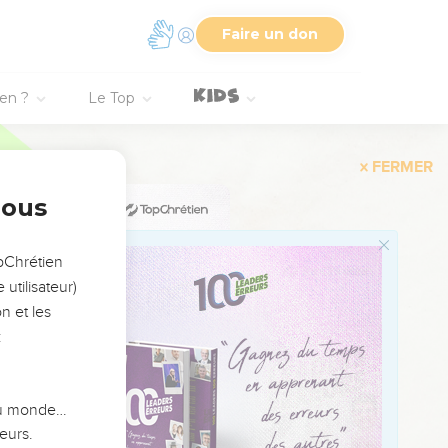
Faire un don
ien ?
Le Top
gloire !
nous
opChrétien
utilisateur)
n et les
lée de Succoth.
:
ceptre.
tre le pays des
 du monde…
eurs.