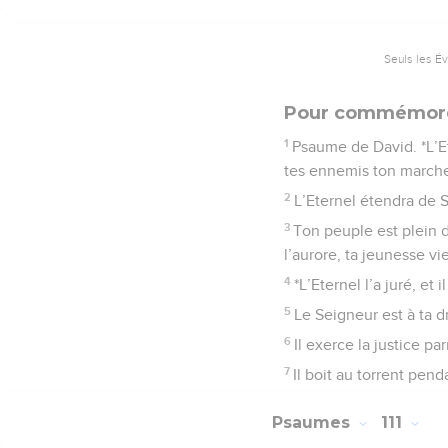
Seuls les É
Pour commémorer
1
Psaume de David. *L’Et
tes ennemis ton marche
2
L’Eternel étendra de 
3
Ton peuple est plein 
l’aurore, ta jeunesse v
4
*L’Eternel l’a juré, et
5
Le Seigneur est à ta dr
6
Il exerce la justice pa
7
Il boit au torrent pend
Psaumes
111