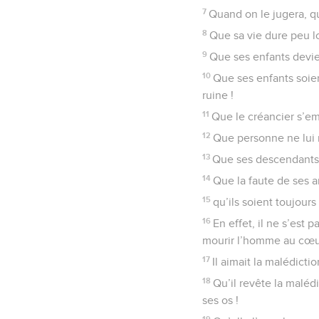
7
Quand on le jugera, qu
8
Que sa vie dure peu l
9
Que ses enfants devie
10
Que ses enfants soien
ruine !
11
Que le créancier s’emp
12
Que personne ne lui 
13
Que ses descendants 
14
Que la faute de ses a
15
qu’ils soient toujours
16
En effet, il ne s’est 
mourir l’homme au cœur
17
Il aimait la malédictio
18
Qu’il revête la malé
ses os !
19