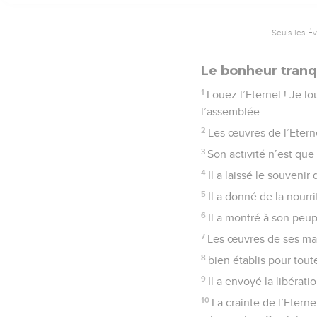
Seuls les É
Le bonheur tranqu
1
Louez l’Eternel ! Je l
l’assemblée.
2
Les œuvres de l’Etern
3
Son activité n’est que
4
Il a laissé le souvenir
5
Il a donné de la nourri
6
Il a montré à son peup
7
Les œuvres de ses main
8
bien établis pour toute
9
Il a envoyé la libérati
10
La crainte de l’Eter