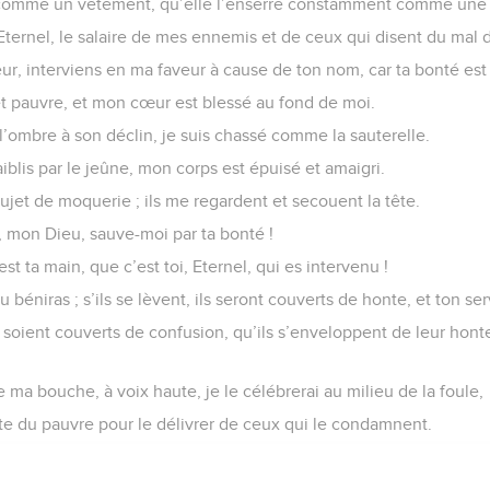
 comme un vêtement, qu’elle l’enserre constamment comme une 
l’Eternel, le salaire de mes ennemis et de ceux qui disent du mal 
neur, interviens en ma faveur à cause de ton nom, car ta bonté est
t pauvre, et mon cœur est blessé au fond de moi.
’ombre à son déclin, je suis chassé comme la sauterelle.
blis par le jeûne, mon corps est épuisé et amaigri.
ujet de moquerie ; ils me regardent et secouent la tête.
, mon Dieu, sauve-moi par ta bonté !
st ta main, que c’est toi, Eternel, qui es intervenu !
tu béniras ; s’ils se lèvent, ils seront couverts de honte, et ton ser
soient couverts de confusion, qu’ils s’enveloppent de leur ho
e ma bouche, à voix haute, je le célébrerai au milieu de la foule,
roite du pauvre pour le délivrer de ceux qui le condamnent.