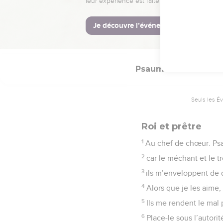
12
N’est-ce pas toi, ô D
13
Viens nous aider cont
14
Avec Dieu, nous feron
Psaumes
109
Seuls les É
Roi et prêtre
1
Au chef de chœur. Psa
2
car le méchant et le 
3
ils m’enveloppent de d
4
Alors que je les aime, 
5
Ils me rendent le mal 
6
Place-le sous l’autori