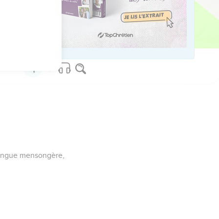
 nos armées ?
 langue mensongère,