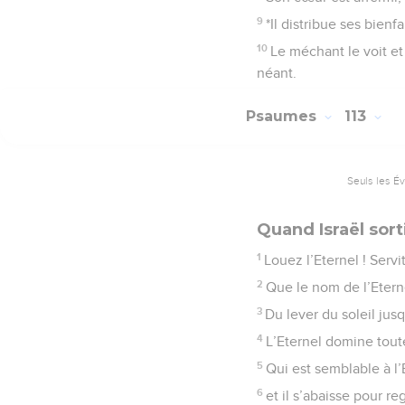
9
*Il distribue ses bienf
10
Le méchant le voit et 
néant.
Psaumes
113
Seuls les É
Quand Israël sort
1
Louez l’Eternel ! Servi
2
Que le nom de l’Eterne
3
Du lever du soleil jus
4
L’Eternel domine toute
5
Qui est semblable à l’
6
et il s’abaisse pour reg