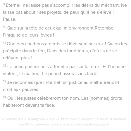
© Société biblique française – Bibli’O, 1978, avec autorisation. Pour vous procurer
une Bible imprimée, rendez-vous sur www.editionsbiblio.fr
Psaumes
140
Seuls les Évangiles sont disponibles en vidéo pour le moment.
Seigneur, veille sur mes paroles
1
Au chef de chœur. Psaume de David.
2
Éternel, délivre-moi des hommes mauvais ! Garde-moi des
hommes violents
3
Qui méditent de mauvais desseins dans leur cœur Et
chaque jour complotent la guerre !
4
Ils aiguisent leur langue comme un serpent, Ils ont sous
leurs lèvres un venin de vipère. Pause.