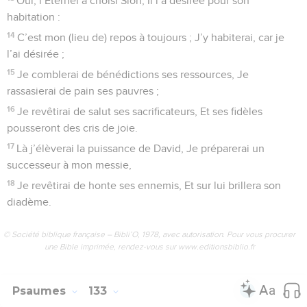
1
Cantique des montées. Éternel, souviens-toi de David, De
toutes ses peines !
2
Il fit ce serment à l’Éternel, Ce vœu au puissant de Jacob :
3
Je n’entrerai pas dans la tente où j’habite, Je ne monterai
pas sur le lit où je couche,
4
Je ne donnerai ni sommeil à mes yeux, Ni assoupissement
à mes paupières,
5
Jusqu’à ce que j’aie trouvé un lieu pour l’Éternel, Une
demeure pour le puissant de Jacob.
6
Voici que nous en avons entendu parler à Éphrata, Nous
l’avons trouvée dans la campagne de Yaar...
7
Allons à sa demeure, Prosternons-nous devant son
marchepied !...
8
Lève-toi, Éternel, viens à ton (lieu de) repos, Toi et ton
arche imposante !
9
Que tes sacrificateurs soient revêtus de justice, Et que tes