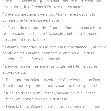
8
C’est vers toi, Éternel, Seigneur ! que (se tournent) mes
yeux, C’est en toi que je me réfugie : N’expose pas ma vie !
9
Préserve-moi du piège qu’ils me tendent, Et des embûches
de ceux qui commettent l’injustice !
10
Que les méchants tombent dans leurs filets, Et que
j’échappe en même temps !
© Société biblique française – Bibli’O, 1978, avec autorisation. Pour vous procurer
une Bible imprimée, rendez-vous sur www.editionsbiblio.fr
Seuls les Évangiles sont disponibles en vidéo pour le moment.
Prière du roi
1
Psaume de David. Éternel, écoute ma prière, Prête l’oreille