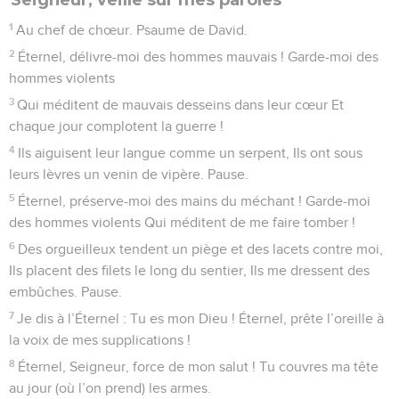
étaient fixés, Avant qu’aucun d’eux (existe).
17
Que tes pensées, ô Dieu, me semblent impénétrables !
Que la somme en est grande !
18
Si je les compte, Elles sont plus nombreuses que (les
grains de) sable. Je m’éveille, et je suis encore avec toi.
19
O Dieu, si seulement tu faisais mourir le méchant !
Hommes de sang, écartez-vous de moi !
20
Ils parlent de toi d’une manière infâme, Ils prennent (ton
nom) en vain, eux, tes adversaires !
21
Éternel, n’aurai-je pas de la haine pour ceux qui te
haïssent, Du dégoût pour ceux qui se soulèvent contre toi ?
22
Je les hais d’une parfaite haine ; Ils sont devenus pour moi
des ennemis.
23
Sonde-moi, ô Dieu, et connais mon cœur ! Éprouve-moi, et
connais mes préoccupations !
24
Regarde si je suis sur une mauvaise voie, Et conduis-moi
sur la voie de l’éternité !