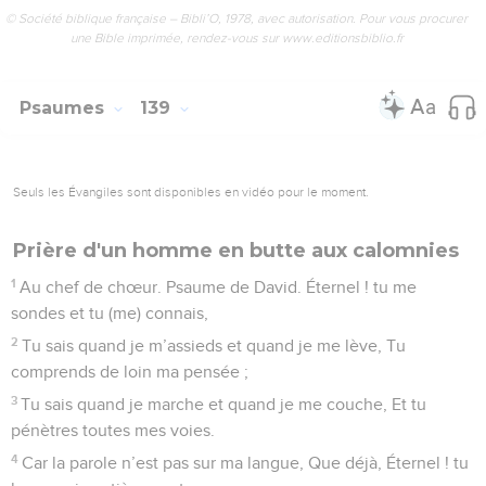
Psaumes
138
Seuls les Évangiles sont disponibles en vidéo pour le moment.
Seigneur, tu sais tout de moi
1
De David. Je te célèbre de tout mon cœur, Je psalmodie en
la présence de Dieu.
2
Je me prosterne dans ton saint temple Et je célèbre ton
nom, A cause de ta bienveillance et de ta vérité, Car tu as
magnifié ta promesse par-delà toute renommée.
3
Le jour où je t’ai invoqué, tu m’as répondu, Tu m’as donné
de la hardiesse, de la force à mon âme.
4
Tous les rois de la terre te célébreront, Éternel ! En
entendant les paroles de ta bouche ;
5
Ils chanteront selon les directives de l’Éternel, Car la gloire