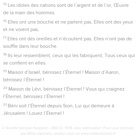
serviteurs de l’Éternel,
2
Qui vous tenez dans la maison de l’Éternel, Dans les parvis
de la maison de notre Dieu !
3
Louez l’Éternel ! car l’Éternel est bon. Psalmodiez (en
l’honneur de) son nom ! car il est favorable.
4
Car l’Éternel s’est choisi Jacob, Israël, pour qu’il lui
appartienne en propre.
5
En effet j’ai reconnu que l’Éternel est grand, Et que notre
Seigneur est au-dessus de tous les dieux.
6
Tout ce que l’Éternel veut, il le fait, Dans les cieux et sur la
terre, Dans les mers et dans tous les abîmes.
7
Il fait monter les brumes des extrémités de la terre, Il
produit les éclairs avec la pluie, Il tire le vent de ses trésors.
8
Il frappa les premiers-nés de l’Égypte, Depuis les hommes
jusqu’au bétail.
9
Il envoya des signes et des prodiges Au milieu de toi, (terre
d’) Égypte ! Contre le Pharaon et contre tous ses serviteurs.