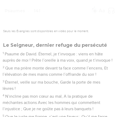
5
Éternel, préserve-moi des mains du méchant ! Garde-moi
des hommes violents Qui méditent de me faire tomber !
6
Des orgueilleux tendent un piège et des lacets contre moi,
Ils placent des filets le long du sentier, Ils me dressent des
embûches. Pause.
7
Je dis à l’Éternel : Tu es mon Dieu ! Éternel, prête l’oreille à
la voix de mes supplications !
8
Éternel, Seigneur, force de mon salut ! Tu couvres ma tête
au jour (où l’on prend) les armes.
9
Éternel, ne laisse pas s’accomplir les désirs du méchant, Ne
laisse pas aboutir ses projets, de peur qu’il ne s’élève !
Pause.
10
Que sur la tête de ceux qui m’environnent Retombe
l’iniquité de leurs lèvres !
11
Que des charbons ardents se déversent sur eux ! Qu’on les
précipite dans le feu, Dans des fondrières, d’où ils ne se
relèvent plus !