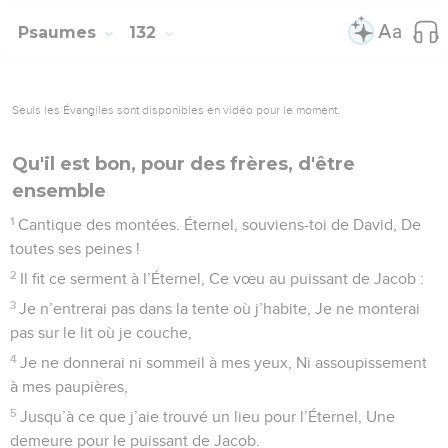
matin.
7
Israël, attends-toi à l’Éternel ! Car la bienveillance est
auprès de l’Éternel, Et la libération abonde auprès de lui.
8
C’est lui qui libérera Israël De toutes ses fautes.
© Société biblique française – Bibli’O, 1978, avec autorisation. Pour vous procurer
une Bible imprimée, rendez-vous sur www.editionsbiblio.fr
Psaumes
131
Seuls les Évangiles sont disponibles en vidéo pour le moment.
Sion, résidence du Seigneur et ville de
David
1
Cantique des montées. De David. Éternel ! je n’ai ni un
cœur arrogant, ni des regards hautains ; Je ne m’engage pas