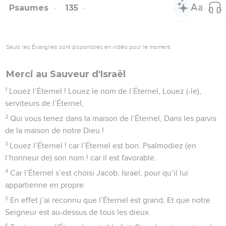
2
C’est comme l’huile la meilleure Qui, (répandue) sur la tête,
Descend sur la barbe, sur la barbe d’Aaron, Qui descend sur
le bord de ses vêtements.
3
C’est comme la rosée de l’Hermon, Qui descend sur les
montagnes de Sion ; Car c’est là que l’Éternel donne la
bénédiction, La vie, pour l’éternité.
© Société biblique française – Bibli’O, 1978, avec autorisation. Pour vous procurer
une Bible imprimée, rendez-vous sur www.editionsbiblio.fr
Psaumes
134
Seuls les Évangiles sont disponibles en vidéo pour le moment.
Je le sais, le Seigneur est grand
1