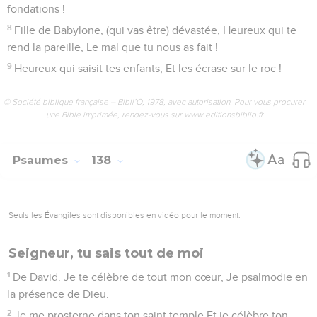
toujours !
© Société biblique française – Bibli’O, 1978, avec autorisation. Pour vous procurer
une Bible imprimée, rendez-vous sur www.editionsbiblio.fr
Psaumes
137
Seuls les Évangiles sont disponibles en vidéo pour le moment.
Je veux te louer de tout mon cœur
1
Auprès des fleuves de Babylone, Là nous étions assis et
nous pleurions En nous souvenant de Sion.
2
Aux saules de la contrée Nous avions suspendu nos
harpes.
3
Là, nos vainqueurs nous demandaient des cantiques, Et nos
bourreaux de la joie : Chantez-nous quelques-uns des