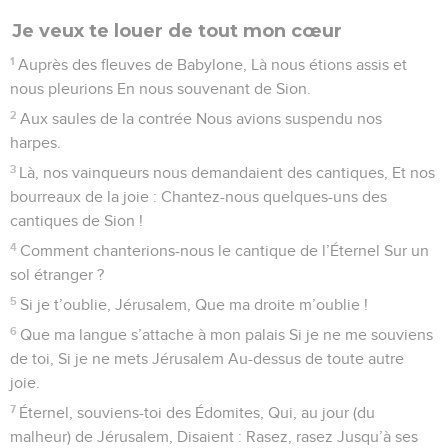
toujours !
18
Qui tua des rois majestueux, Car sa bienveillance dure à
toujours !
19
Sihon, roi des Amoréens, Car sa bienveillance dure à
toujours !
20
Et Og, roi de Basan, Car sa bienveillance dure à toujours !
21
Et donna leur pays en héritage, Car sa bienveillance dure à
toujours !
22
En héritage à Israël, son serviteur, Car sa bienveillance
dure à toujours !
23
Celui qui se souvint de nous quand nous étions abaissés,
Car sa bienveillance dure à toujours !
24
Et nous délivra de nos oppresseurs, Car sa bienveillance
dure à toujours !
25
Celui qui donne du pain à toute chair, Car sa bienveillance
dure à toujours !
26
Célébrez le Dieu des cieux, Car sa bienveillance dure à