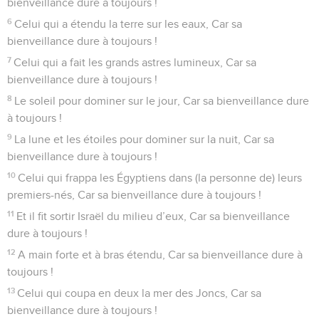
se confient en elles.
19
Maison d’Israël, bénissez l’Éternel ! Maison d’Aaron,
bénissez l’Éternel !
20
Maison de Lévi, bénissez l’Éternel ! Vous qui craignez
l’Éternel, bénissez l’Éternel !
21
Béni soit l’Éternel depuis Sion, Lui qui demeure à
Jérusalem ! Louez l’Éternel !
© Société biblique française – Bibli’O, 1978, avec autorisation. Pour vous procurer
une Bible imprimée, rendez-vous sur www.editionsbiblio.fr
Psaumes
136
Seuls les Évangiles sont disponibles en vidéo pour le moment.
Assis au bord des fleuves à Babylone