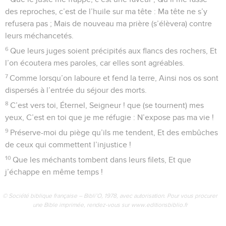
12
Le beau parleur ne s’affermira pas sur la terre ; Et l’homme
violent, le malheur Le pourchassera sans tarder.
13
Je reconnais que l’Éternel fait justice au malheureux Et
droit aux pauvres.
14
Oui, les justes célébreront ton nom, Les (hommes) droits
habiteront devant ta face.
© Société biblique française – Bibli’O, 1978, avec autorisation. Pour vous procurer
une Bible imprimée, rendez-vous sur www.editionsbiblio.fr
Psaumes
141
Seuls les Évangiles sont disponibles en vidéo pour le moment.
Le Seigneur, dernier refuge du persécuté