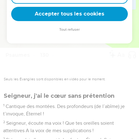
deviennent vos tremplins. Que vous guidiez un ministère, une
équipe, un groupe ou une famille, leur expérience est faite
Accepter tous les cookies
pour vous.
Tout refuser
Je découvre l’événement
Psaumes
129
Seuls les Évangiles sont disponibles en vidéo pour le moment.
Au fond de la détresse
1
Cantique des montées. Souvent ils m’ont attaqué dès ma
jeunesse, – Qu’Israël le dise ! –
2
Souvent ils m’ont attaqué dès ma jeunesse, Mais ils ne l’ont
pas emporté sur moi.
3