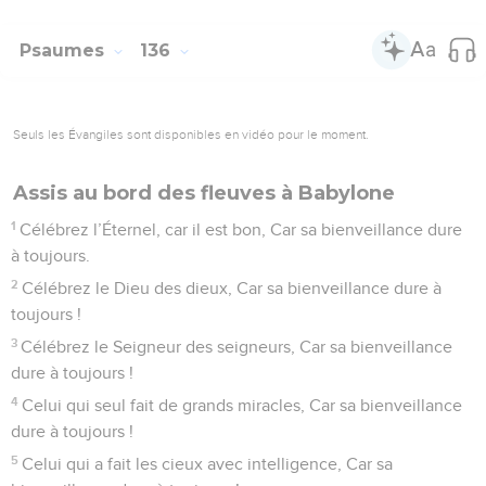
10
Il frappa des nations nombreuses Et tua des rois puissants,
11
Sihon, roi des Amoréens, Og, roi de Basan, Et tous les rois
de Canaan ;
12
Et il donna leur pays en héritage, En héritage à Israël, son
peuple.
13
Éternel ! ton nom (subsiste) à toujours, Éternel ! ton
souvenir de génération en génération.
14
Car l’Éternel jugera son peuple Et il aura pitié de ses
serviteurs.
15
Les idoles des nations sont de l’argent et de l’or, Œuvre
de la main des hommes.
16
Elles ont une bouche et ne parlent pas, Elles ont des yeux
et ne voient pas,
17
Elles ont des oreilles et n’écoutent pas, Elles n’ont pas de
souffle dans leur bouche.
18
Ils leur ressemblent, ceux qui les fabriquent, Tous ceux qui