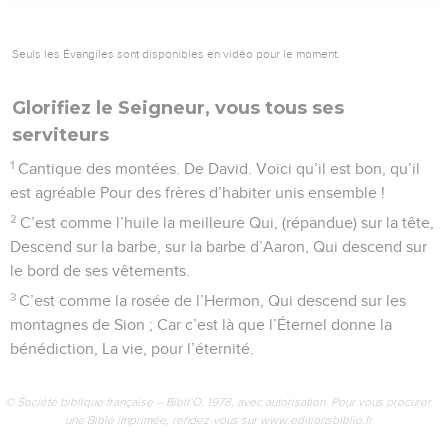
fidèles poussent des cris de joie !
10
A cause de David, ton serviteur, Ne repousse pas ton
messie !
11
L’Éternel a fait serment à David, En vérité il n’y reviendra
pas : C’est un de tes descendants Que je mettrai sur ton
trône.
12
Si tes fils observent mon alliance Et mes préceptes que je
leur enseigne, Leurs fils aussi pour toujours Siégeront sur ton
trône.
13
Oui, l’Éternel a choisi Sion, Il l’a désirée pour son
habitation :
14
C’est mon (lieu de) repos à toujours ; J’y habiterai, car je
l’ai désirée ;
15
Je comblerai de bénédictions ses ressources, Je
rassasierai de pain ses pauvres ;
16
Je revêtirai de salut ses sacrificateurs, Et ses fidèles
pousseront des cris de joie.