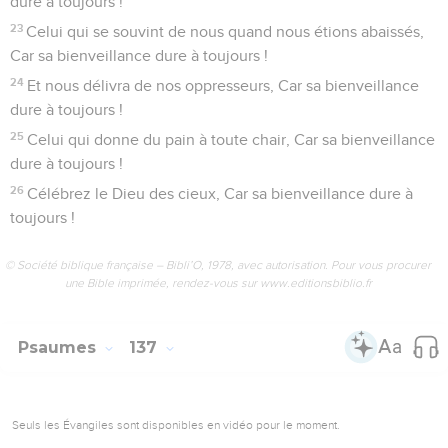
bienveillance dure à toujours !
10
Celui qui frappa les Égyptiens dans (la personne de) leurs
premiers-nés, Car sa bienveillance dure à toujours !
11
Et il fit sortir Israël du milieu d’eux, Car sa bienveillance
dure à toujours !
12
A main forte et à bras étendu, Car sa bienveillance dure à
toujours !
13
Celui qui coupa en deux la mer des Joncs, Car sa
bienveillance dure à toujours !
14
Qui fit passer Israël au milieu d’elle, Car sa bienveillance
dure à toujours !
15
Et précipita le Pharaon et son armée dans la mer des
Joncs, Car sa bienveillance dure à toujours !
16
Celui qui conduisit son peuple dans le désert, Car sa
bienveillance dure à toujours !
17
Celui qui frappa de grands rois, Car sa bienveillance dure à