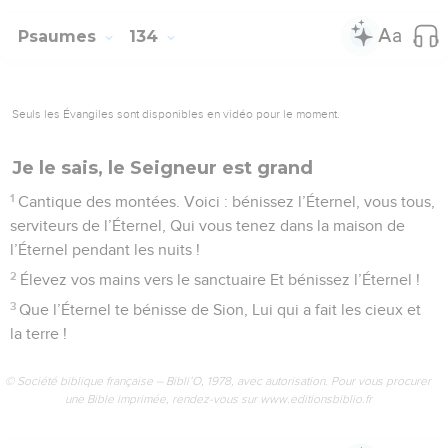
17
Là j’élèverai la puissance de David, Je préparerai un
successeur à mon messie,
18
Je revêtirai de honte ses ennemis, Et sur lui brillera son
diadème.
© Société biblique française – Bibli’O, 1978, avec autorisation. Pour vous procurer
une Bible imprimée, rendez-vous sur www.editionsbiblio.fr
Psaumes
133
Seuls les Évangiles sont disponibles en vidéo pour le moment.
Glorifiez le Seigneur, vous tous ses
serviteurs
1
Cantique des montées. De David. Voici qu’il est bon, qu’il
est agréable Pour des frères d’habiter unis ensemble !