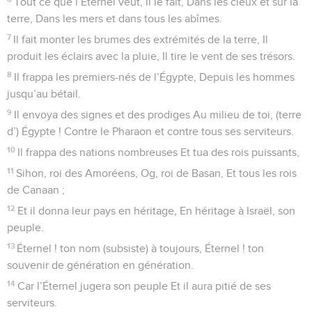
Cantique des montées. Voici : bénissez l’Éternel, vous tous,
serviteurs de l’Éternel, Qui vous tenez dans la maison de
l’Éternel pendant les nuits !
2
Élevez vos mains vers le sanctuaire Et bénissez l’Éternel !
3
Que l’Éternel te bénisse de Sion, Lui qui a fait les cieux et
la terre !
© Société biblique française – Bibli’O, 1978, avec autorisation. Pour vous procurer
une Bible imprimée, rendez-vous sur www.editionsbiblio.fr
Psaumes
135
Seuls les Évangiles sont disponibles en vidéo pour le moment.
Merci au Sauveur d'Israël
1
Louez l’Éternel ! Louez le nom de l’Éternel, Louez (-le),