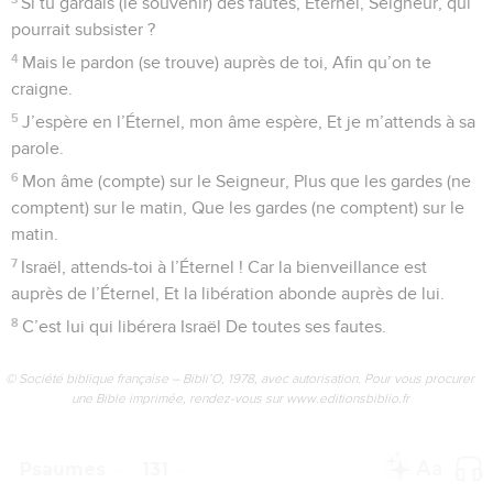
Des laboureurs ont labouré mon dos, Ils y ont tracé de
longs sillons.
4
L’Éternel est juste : Il a détaché les cordes des méchants.
5
Qu’ils soient honteux et qu’ils reculent, Tous ceux qui ont
de la haine pour Sion !
6
Qu’ils soient comme l’herbe des toits, Qui sèche avant
qu’on l’arrache !
7
Le moissonneur n’en remplit pas sa main, Ni le lieur de
gerbes sa poche,
8
Et les passants ne disent pas : Que la bénédiction de
l’Éternel soit sur vous ! Nous vous bénissons au nom de
l’Éternel !
© Société biblique française – Bibli’O, 1978, avec autorisation. Pour vous procurer
une Bible imprimée, rendez-vous sur www.editionsbiblio.fr
Psaumes
130