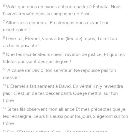
dans des questions Trop grandes et trop merveilleuses pour
moi.
2
Loin de là, j’ai imposé le calme et le silence à mon âme,
Comme un enfant sevré auprès de sa mère ; Mon âme est en
moi comme un enfant sevré.
3
Israël, attends-toi à l’Éternel, Dès maintenant et à toujours !
© Société biblique française – Bibli’O, 1978, avec autorisation. Pour vous procurer
une Bible imprimée, rendez-vous sur www.editionsbiblio.fr
Psaumes
132
Seuls les Évangiles sont disponibles en vidéo pour le moment.
Qu'il est bon, pour des frères, d'être
ensemble