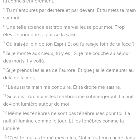
de l’Éternel est grande.
6
L’Éternel est élevé : il voit ce qui est abaissé Et reconnaît
de loin les arrogants.
7
Si je marche au milieu de la détresse, tu me fais vivre, Tu
étends ta main sur la colère de mes ennemis, Et ta droite me
sauve.
8
L’Éternel mène tout à bonne fin pour moi. Éternel, ta
bienveillance (dure) à toujours, N’abandonne pas les œuvres
de tes mains !
© Société biblique française – Bibli’O, 1978, avec autorisation. Pour vous procurer
une Bible imprimée, rendez-vous sur www.editionsbiblio.fr
Psaumes
139
Seuls les Évangiles sont disponibles en vidéo pour le moment.