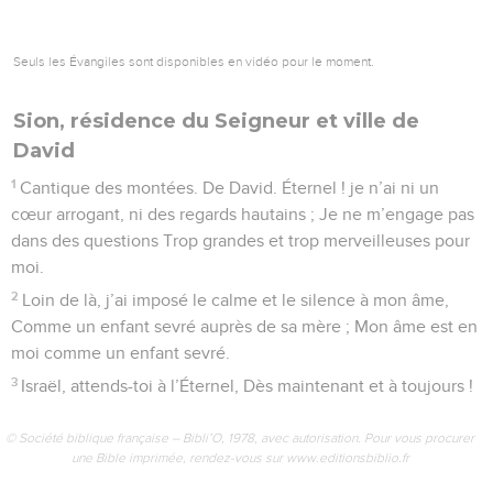
Seuls les Évangiles sont disponibles en vidéo pour le moment.
Seigneur, j'ai le cœur sans prétention
1
Cantique des montées. Des profondeurs (de l’abîme) je
t’invoque, Éternel !
2
Seigneur, écoute ma voix ! Que tes oreilles soient
attentives A la voix de mes supplications !
3
Si tu gardais (le souvenir) des fautes, Éternel, Seigneur, qui
pourrait subsister ?
4
Mais le pardon (se trouve) auprès de toi, Afin qu’on te
craigne.
5
J’espère en l’Éternel, mon âme espère, Et je m’attends à sa
parole.
6
Mon âme (compte) sur le Seigneur, Plus que les gardes (ne
comptent) sur le matin, Que les gardes (ne comptent) sur le