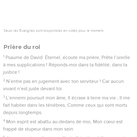
1
Psaume de David. Éternel, je t’invoque : viens en hâte
auprès de moi ! Prête l’oreille à ma voix, quand je t’invoque !
2
Que ma prière monte devant ta face comme l’encens, Et
l’élévation de mes mains comme l’offrande du soir !
3
Éternel, veille sur ma bouche, Garde la porte de mes
lèvres !
4
N’incline pas mon cœur au mal, A la pratique de
méchantes actions Avec les hommes qui commettent
l’injustice ; Que je ne goûte pas à leurs banquets !
5
Que le juste me frappe, c’est une faveur ; Qu’il me fasse
des reproches, c’est de l’huile sur ma tête : Ma tête ne s’y
refusera pas ; Mais de nouveau ma prière (s’élèvera) contre
leurs méchancetés.
6
Que leurs juges soient précipités aux flancs des rochers, Et
l’on écoutera mes paroles, car elles sont agréables.
7
Comme lorsqu’on laboure et fend la terre, Ainsi nos os sont
dispersés à l’entrée du séjour des morts.