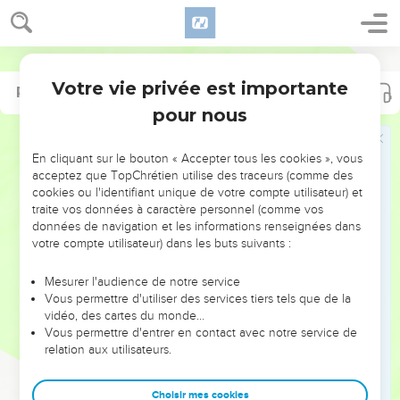
Votre vie privée est importante
Psaumes
143
pour nous
NE MANQUEZ PAS L’ÉVÉNEMENT
En cliquant sur le bouton « Accepter tous les cookies », vous
DE L’ANNÉE !
acceptez que TopChrétien utilise des traceurs (comme des
cookies ou l'identifiant unique de votre compte utilisateur) et
ET SI LEURS ERREURS POUVAIENT VOUS ÉVITER LES
traite vos données à caractère personnel (comme vos
VOTRES ?
données de navigation et les informations renseignées dans
votre compte utilisateur) dans les buts suivants :
On admire souvent les leaders pour leurs réussites, leur impact,
leur foi ou leur vision. Mais on voit moins les doutes, les erreurs
Mesurer l'audience de notre service
Vous permettre d'utiliser des services tiers tels que de la
et les saisons difficiles qu'ils ont traversés, alors même que ce
vidéo, des cartes du monde…
sont elles qui les ont façonnés.
Vous permettre d'entrer en contact avec notre service de
relation aux utilisateurs.
Dans cette conférence, leaders, entrepreneurs, et responsables
reviennent sur les erreurs marquantes de leur parcours et les
clés pour avancer avec plus de sagesse afin que leurs erreurs
Choisir mes cookies