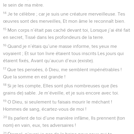
Prière d'un homme en butte aux calomnies
1
Au chef de chœur. Psaume de David. Éternel ! tu me
sondes et tu (me) connais,
2
Tu sais quand je m’assieds et quand je me lève, Tu
comprends de loin ma pensée ;
3
Tu sais quand je marche et quand je me couche, Et tu
pénètres toutes mes voies.
4
Car la parole n’est pas sur ma langue, Que déjà, Éternel ! tu
la connais entièrement.
5
Tu m’entoures par derrière et par devant, Et tu mets ta main
sur moi.
6
Une telle science est trop merveilleuse pour moi, Trop
élevée pour que je puisse la saisir.
7
Où irais-je loin de ton Esprit Et où fuirais-je loin de ta face ?
8
Si je monte aux cieux, tu y es ; Si je me couche au séjour
des morts, t’y voilà.