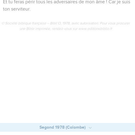
à mes supplications ! Réponds-moi dans ta fidélité, dans ta
justice !
2
N’entre pas en jugement avec ton serviteur ! Car aucun
vivant n’est juste devant toi.
3
L’ennemi poursuit mon âme, Il écrase à terre ma vie ; Il me
fait habiter dans les ténèbres, Comme ceux qui sont morts
depuis longtemps.
4
Mon esprit est abattu au-dedans de moi, Mon cœur est
frappé de stupeur dans mon sein.
5
Je me souviens des jours d’autrefois, Je médite sur toutes
tes actions, Je réfléchis à l’œuvre de tes mains.
6
J’étends mes mains vers toi ; Mon âme est devant toi
comme une terre épuisée. Pause.
7
Hâte-toi de me répondre, Éternel ! Mon esprit est à bout.
Ne me cache pas ta face ! Je serais semblable à ceux qui
descendent dans la fosse.
8
Fais-moi entendre Dès le matin ta bienveillance ! Car je me