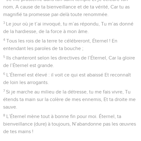
cantiques de Sion !
4
Comment chanterions-nous le cantique de l’Éternel Sur un
sol étranger ?
5
Si je t’oublie, Jérusalem, Que ma droite m’oublie !
6
Que ma langue s’attache à mon palais Si je ne me souviens
de toi, Si je ne mets Jérusalem Au-dessus de toute autre
joie.
7
Éternel, souviens-toi des Édomites, Qui, au jour (du
malheur) de Jérusalem, Disaient : Rasez, rasez Jusqu’à ses
fondations !
8
Fille de Babylone, (qui vas être) dévastée, Heureux qui te
rend la pareille, Le mal que tu nous as fait !
9
Heureux qui saisit tes enfants, Et les écrase sur le roc !
© Société biblique française – Bibli’O, 1978, avec autorisation. Pour vous procurer
une Bible imprimée, rendez-vous sur www.editionsbiblio.fr