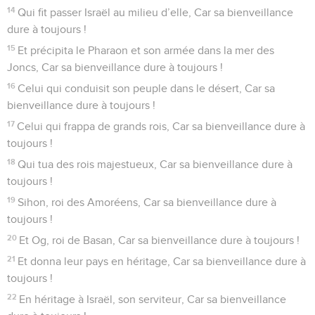
1
Célébrez l’Éternel, car il est bon, Car sa bienveillance dure
à toujours.
2
Célébrez le Dieu des dieux, Car sa bienveillance dure à
toujours !
3
Célébrez le Seigneur des seigneurs, Car sa bienveillance
dure à toujours !
4
Celui qui seul fait de grands miracles, Car sa bienveillance
dure à toujours !
5
Celui qui a fait les cieux avec intelligence, Car sa
bienveillance dure à toujours !
6
Celui qui a étendu la terre sur les eaux, Car sa
bienveillance dure à toujours !
7
Celui qui a fait les grands astres lumineux, Car sa
bienveillance dure à toujours !
8
Le soleil pour dominer sur le jour, Car sa bienveillance dure
à toujours !
9
La lune et les étoiles pour dominer sur la nuit, Car sa