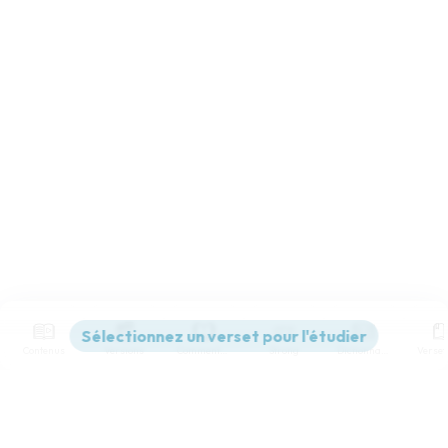
confie en toi. Fais-moi connaître le chemin où je dois
marcher ! Car j’élève à toi mon âme.
9
Délivre-moi de mes ennemis, ô Éternel ! Je me cache
auprès de toi.
10
Enseigne-moi à faire ta volonté ! Car c’est toi mon Dieu.
Que ton bon Esprit me conduise sur une terre aplanie !
11
A cause de ton nom, Éternel, fais-moi vivre ! Dans ta
justice, retire mon âme de la détresse !
12
Dans ta bienveillance, tu réduiras au silence mes ennemis
Et tu feras périr tous les adversaires de mon âme ! Car je suis
ton serviteur.
© Société biblique française – Bibli’O, 1978, avec autorisation. Pour vous procurer
une Bible imprimée, rendez-vous sur www.editionsbiblio.fr
Contenus
Versions
Commentaires
Strong
Dictionnaire
Paramètres de lecture