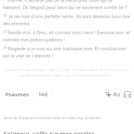
9
Si je prends les ailes de l’aurore, Et que j’aille demeurer au-
delà de la mer,
10
Là aussi ta main me conduira, Et ta droite me saisira.
11
Si je dis : Au moins les ténèbres me submergeront, La nuit
devient lumière autour de moi ;
12
Même les ténèbres ne sont pas ténébreuses pour toi, La
nuit s’illumine comme le jour, Et les ténèbres comme la
lumière.
13
C’est toi qui as formé mes reins, Qui m’as tenu caché dans
le sein de ma mère.
14
Je te célèbre ; car je suis une créature merveilleuse. Tes
œuvres sont des merveilles, Et mon âme le reconnaît bien.
15
Mon corps n’était pas caché devant toi, Lorsque j’ai été fait
en secret, Tissé dans les profondeurs de la terre.
16
Quand je n’étais qu’une masse informe, tes yeux me
voyaient ; Et sur ton livre étaient tous inscrits Les jours qui