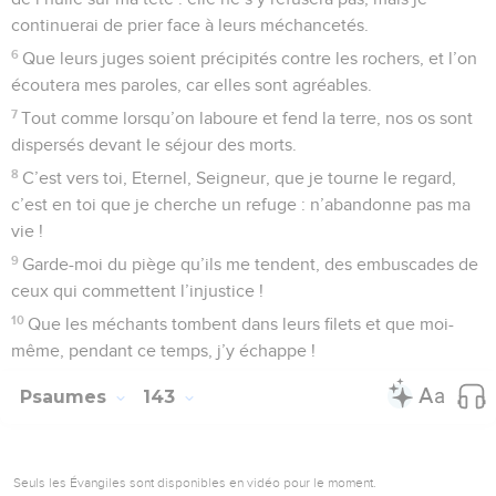
12
Le calomniateur ne subsistera pas sur la terre, et l’homme
violent sera sans répit pourchassé par le malheur.
13
Je le sais, l’Eternel fait droit au malheureux, il rend justice
aux pauvres.
14
Oui, les justes célébreront ton nom, les hommes droits
habiteront en ta présence.
Psaumes
141
Seuls les Évangiles sont disponibles en vidéo pour le moment.
Le Seigneur, dernier refuge du persécuté
1
Psaume de David. Eternel, je fais appel à toi. Viens vite à
mon secours, écoute-moi quand je fais appel à toi !
2
Que ma prière soit devant toi comme de l’encens, et mes
mains tendues vers toi comme l’offrande du soir !
3