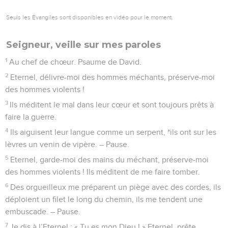
16
Je n’étais encore qu’une masse informe, mais tes yeux me
voyaient, et sur ton livre étaient inscrits tous les jours qui
m’étaient destinés avant qu’un seul d’entre eux n’existe.
17
Que tes pensées, ô Dieu, me semblent impénétrables !
Que leur nombre est grand !
18
Comment les compter ? Elles sont plus nombreuses que
les grains de sable. Je me réveille, et je suis encore avec toi.
19
O Dieu, si seulement tu faisais mourir le méchant !
Hommes sanguinaires, éloignez-vous de moi !
20
Ils parlent de toi pour appuyer leurs projets criminels, ils
utilisent ton nom pour mentir, eux, tes ennemis !
21
Eternel, comment pourrais-je ne pas détester ceux qui te
détestent, ne pas éprouver du dégoût pour ceux qui te
combattent ?
22
Je les déteste de façon absolue, ils sont pour moi des
ennemis.
23
Examine-moi, ô Dieu, et connais mon cœur, mets-moi à