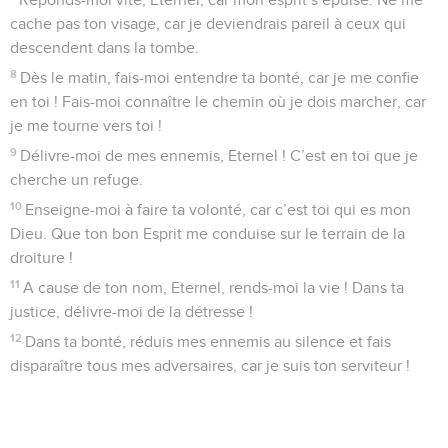
10
Que les méchants tombent dans leurs filets et que moi-
même, pendant ce temps, j’y échappe !
Psaumes
143
Seuls les Évangiles sont disponibles en vidéo pour le moment.
Prière du roi
1
Psaume de David. Eternel, écoute ma prière, prête l’oreille
à mes supplications, réponds-moi dans ta fidélité, dans ta
justice !
2
N’entre pas en jugement avec ton serviteur, car aucun
vivant n’est juste devant toi.
3
L’ennemi me poursuit, il veut me terrasser ; il me fait
habiter dans les ténèbres comme ceux qui sont morts depuis
longtemps.
4
Mon esprit est abattu en moi, mon cœur est consterné au