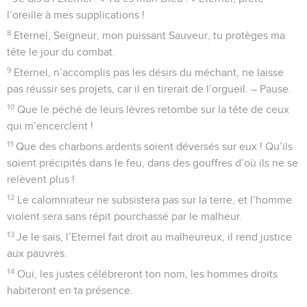
l’épreuve et connais mes pensées !
24
Regarde si je suis sur une mauvaise voie et conduis-moi
sur la voie de l’éternité !
Psaumes
140
Seuls les Évangiles sont disponibles en vidéo pour le moment.
Seigneur, veille sur mes paroles
1
Au chef de chœur. Psaume de David.
2
Eternel, délivre-moi des hommes méchants, préserve-moi
des hommes violents !
3
Ils méditent le mal dans leur cœur et sont toujours prêts à
faire la guerre.
4
Ils aiguisent leur langue comme un serpent, *ils ont sur les
lèvres un venin de vipère. – Pause.