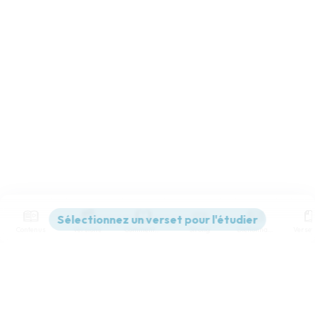
A cause de ton nom, Eternel, rends-moi la vie ! Dans ta
justice, délivre-moi de la détresse !
12
Dans ta bonté, réduis mes ennemis au silence et fais
disparaître tous mes adversaires, car je suis ton serviteur !
Contenus
Versions
Commentaires
Strong
Dictionnaire
Segond 21
Paramètres de lecture