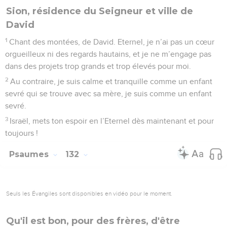
Seigneur, j'ai le cœur sans prétention
1
Chant des montées. Du fond du gouffre, je fais appel à toi,
Eternel !
2
Seigneur, écoute-moi ! Que tes oreilles soient attentives à
mes supplications !
3
Si tu tenais compte de nos fautes, Eternel, Seigneur, qui
pourrait subsister ?
4
Mais le pardon se trouve auprès de toi afin qu’on te
craigne.
5
J’espère en l’Eternel de toute mon âme et je m’attends à sa
promesse.
6
Je compte sur le Seigneur plus que les gardes n’attendent
le matin, oui, plus que les gardes n’attendent le matin.
7
Israël, mets ton espoir en l’Eternel, car c’est auprès de
l’Eternel que se trouve la bonté, c’est auprès de lui que se
trouve une généreuse libération.