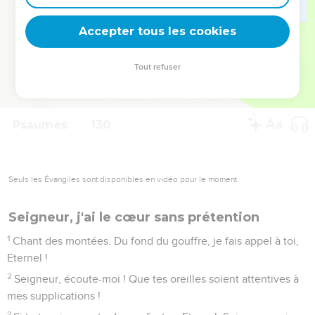
deviennent vos tremplins. Que vous guidiez un ministère, une
équipe, un groupe ou une famille, leur expérience est faite
Accepter tous les cookies
pour vous.
Tout refuser
Je découvre l’événement
Psaumes
129
Seuls les Évangiles sont disponibles en vidéo pour le moment.
Au fond de la détresse
1
Chant des montées. On m’a souvent combattu depuis ma
jeunesse – qu’Israël le dise –
2
on m’a souvent combattu depuis ma jeunesse, mais on ne
m’a pas vaincu.
3