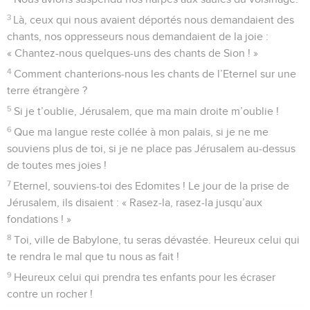
–
21
Il a donné leur pays en héritage, – Oui, sa bonté dure
éternellement. –
22
en héritage à Israël, son serviteur. – Oui, sa bonté dure
éternellement. –
23
Il s’est souvenu de nous quand nous étions humiliés, –
Oui, sa bonté dure éternellement. –
24
il nous a délivrés de nos adversaires. – Oui, sa bonté dure
éternellement. –
25
Il donne la nourriture à tout être vivant. – Oui, sa bonté
dure éternellement. –
26
Louez le Dieu du ciel ! – Oui, sa bonté dure
éternellement. –
Psaumes
137