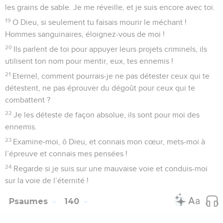
7
Où pourrais-je aller loin de ton Esprit, où pourrais-je fuir loin
de ta présence ?
8
Si je monte au ciel, tu es là ; si je me couche au séjour des
morts, te voilà.
9
Si je prends les ailes de l’aurore pour habiter à l’extrémité
de la mer,
10
là aussi ta main me conduira, ta main droite m’empoignera.
11
Si je me dis : « Au moins les ténèbres me couvriront », la
nuit devient lumière autour de moi !
12
Même les ténèbres ne sont pas obscures pour toi : la nuit
brille comme le jour, et les ténèbres comme la lumière.
13
C’est toi qui as formé mes reins, qui m’as tissé dans le
ventre de ma mère.
14
Je te loue de ce que je suis une créature si merveilleuse.
Tes œuvres sont admirables, et je le reconnais bien.
15
Mon corps n’était pas caché devant toi lorsque j’ai été fait
dans le secret, tissé dans les profondeurs de la terre.