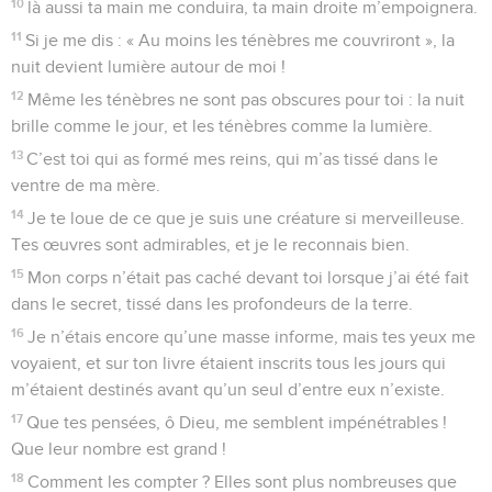
Seuls les Évangiles sont disponibles en vidéo pour le moment.
Prière d'un homme en butte aux calomnies
1
Au chef de chœur. Psaume de David. Eternel, tu
m’examines et tu me connais,
2
tu sais quand je m’assieds et quand je me lève, tu
discernes de loin ma pensée.
3
Tu sais quand je marche et quand je me couche, et toutes
mes voies te sont familières.
4
La parole n’est pas encore sur ma langue que déjà, Eternel,
tu la connais entièrement.
5
Tu m’entoures par-derrière et par-devant, et tu mets ta
main sur moi.
6
Une telle connaissance est trop extraordinaire pour moi,
elle est trop élevée pour que je puisse l’atteindre.