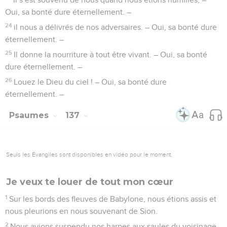
12
avec puissance et force. – Oui, sa bonté dure
éternellement. –
13
Il a coupé en deux la mer des Roseaux, – Oui, sa bonté
dure éternellement. –
14
il a fait passer Israël en plein milieu, – Oui, sa bonté dure
éternellement. –
15
puis il a précipité le pharaon et son armée dans la mer des
Roseaux. – Oui, sa bonté dure éternellement. –
16
Il a conduit son peuple dans le désert, – Oui, sa bonté
dure éternellement. –
17
il a frappé de grands rois, – Oui, sa bonté dure
éternellement. –
18
il a tué des rois puissants : – Oui, sa bonté dure
éternellement. –
19
Sihon, le roi des Amoréens, – Oui, sa bonté dure
éternellement. –
20
et Og, le roi du Basan. – Oui, sa bonté dure éternellement.