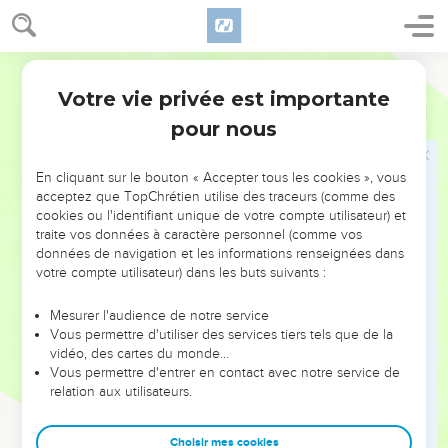
Votre vie privée est importante
pour nous
NE MANQUEZ PAS L’ÉVÉNEMENT
En cliquant sur le bouton « Accepter tous les cookies », vous
DE L’ANNÉE !
acceptez que TopChrétien utilise des traceurs (comme des
cookies ou l'identifiant unique de votre compte utilisateur) et
ET SI LEURS ERREURS POUVAIENT VOUS ÉVITER LES
traite vos données à caractère personnel (comme vos
VOTRES ?
données de navigation et les informations renseignées dans
votre compte utilisateur) dans les buts suivants :
On admire souvent les leaders pour leurs réussites, leur impact,
leur foi ou leur vision. Mais on voit moins les doutes, les erreurs
Mesurer l'audience de notre service
Vous permettre d'utiliser des services tiers tels que de la
et les saisons difficiles qu'ils ont traversés, alors même que ce
vidéo, des cartes du monde…
sont elles qui les ont façonnés.
Vous permettre d'entrer en contact avec notre service de
relation aux utilisateurs.
Dans cette conférence, leaders, entrepreneurs, et responsables
reviennent sur les erreurs marquantes de leur parcours et les
clés pour avancer avec plus de sagesse afin que leurs erreurs
Choisir mes cookies