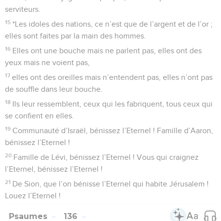
3
Louez l’Eternel, car il est bon, chantez en l’honneur de son
nom, car il est beau !
4
L’Eternel s’est choisi Jacob, Israël, pour qu’il lui
appartienne.
5
Oui, je sais que l’Eternel est grand, que notre Seigneur
surpasse tous les dieux.
6
Tout ce que l’Eternel veut, il le fait, dans le ciel et sur la
terre, dans les mers et dans tous les abîmes.
7
Il fait monter les nuages des extrémités de la terre, il
produit les éclairs et la pluie, il tire le vent de ses trésors.
8
Il a frappé les premiers-nés de l’Egypte, depuis les hommes
jusqu’aux animaux.
9
Il a réalisé des signes et des miracles au milieu de toi,
Egypte, contre le pharaon et contre tous ses serviteurs.
10
Il a frappé des nations nombreuses et tué des rois
puissants :
11
Sihon, le roi des Amoréens, Og, le roi du Basan, et tous les