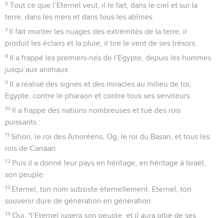
1
Chant des montées. Oh ! Bénissez l’Eternel, vous tous,
serviteurs de l’Eternel, qui vous tenez dans la maison de
l’Eternel pendant les nuits !
2
Levez vos mains vers le sanctuaire et bénissez l’Eternel !
3
Que l’Eternel te bénisse de Sion, lui qui a fait le ciel et la
terre !
Psaumes
135
Seuls les Évangiles sont disponibles en vidéo pour le moment.
Merci au Sauveur d'Israël
1
Louez l’Eternel ! Louez le nom de l’Eternel, louez-le,
serviteurs de l’Eternel,
2
qui vous tenez dans la maison de l’Eternel, dans les parvis
de la maison de notre Dieu !