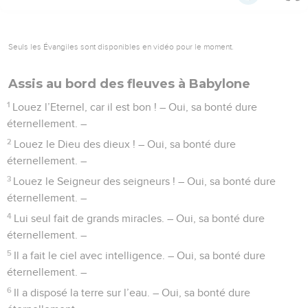
rois de Canaan.
12
Puis il a donné leur pays en héritage, en héritage à Israël,
son peuple.
13
Eternel, ton nom subsiste éternellement. Eternel, ton
souvenir dure de génération en génération.
14
Oui, *l’Eternel jugera son peuple, et il aura pitié de ses
serviteurs.
15
*Les idoles des nations, ce n’est que de l’argent et de l’or ;
elles sont faites par la main des hommes.
16
Elles ont une bouche mais ne parlent pas, elles ont des
yeux mais ne voient pas,
17
elles ont des oreilles mais n’entendent pas, elles n’ont pas
de souffle dans leur bouche.
18
Ils leur ressemblent, ceux qui les fabriquent, tous ceux qui
se confient en elles.
19
Communauté d’Israël, bénissez l’Eternel ! Famille d’Aaron,