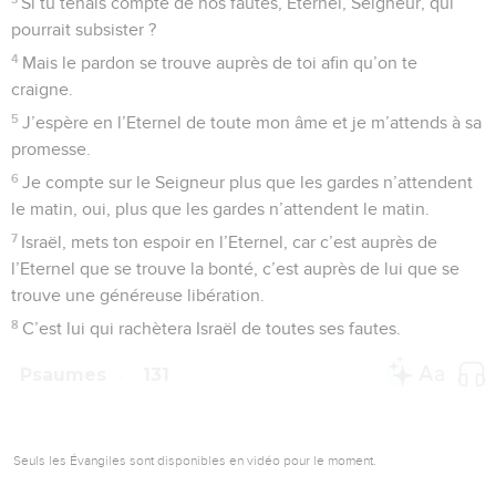
Des laboureurs ont labouré mon dos, ils y ont tracé de
longs sillons.
4
L’Eternel est juste : il a coupé les cordes de ces méchants.
5
Qu’ils soient couverts de honte et qu’ils reculent, tous ceux
qui détestent Sion !
6
Qu’ils soient comme l’herbe des toits qui sèche avant
qu’on l’arrache :
7
le moissonneur n’en remplit pas sa main, celui qui lie les
gerbes n’en fait pas une brassée
8
et les passants ne disent pas : « Que la bénédiction de
l’Eternel soit sur vous ! » Nous vous bénissons au nom de
l’Eternel !
Psaumes
130
Seuls les Évangiles sont disponibles en vidéo pour le moment.