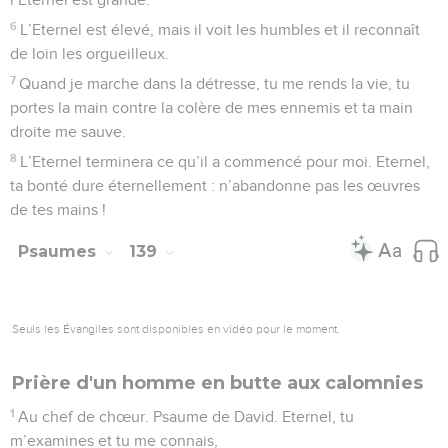
Jérusalem, ils disaient : « Rasez-la, rasez-la jusqu’aux
fondations ! »
8
Toi, ville de Babylone, tu seras dévastée. Heureux celui qui
te rendra le mal que tu nous as fait !
9
Heureux celui qui prendra tes enfants pour les écraser
contre un rocher !
Psaumes
138
Seuls les Évangiles sont disponibles en vidéo pour le moment.
Seigneur, tu sais tout de moi
1
De David. Je te célèbre de tout mon cœur, je chante tes
louanges en face des dieux.
2
Je me prosterne dans ton saint temple et je célèbre ton
nom à cause de ta bonté et de ta vérité. Oui, tu as surpassé
ta réputation dans l’accomplissement de tes promesses.