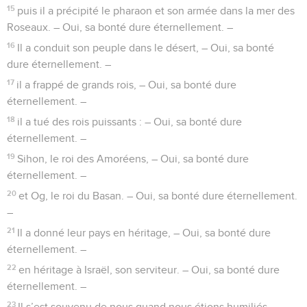
éternellement. –
4
Lui seul fait de grands miracles. – Oui, sa bonté dure
éternellement. –
5
Il a fait le ciel avec intelligence. – Oui, sa bonté dure
éternellement. –
6
Il a disposé la terre sur l’eau. – Oui, sa bonté dure
éternellement. –
7
Il a fait les grands luminaires : – Oui, sa bonté dure
éternellement. –
8
le soleil pour présider au jour, – Oui, sa bonté dure
éternellement. –
9
la lune et les étoiles pour présider à la nuit. – Oui, sa bonté
dure éternellement. –
10
Il a frappé les Egyptiens à travers leurs premiers-nés, –
Oui, sa bonté dure éternellement. –
11
il a fait sortir Israël du milieu d’eux, – Oui, sa bonté dure
éternellement. –