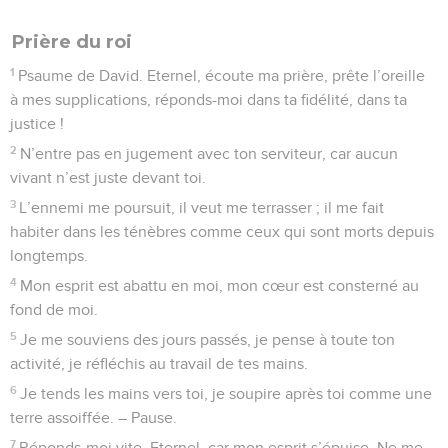
Eternel, garde ma bouche, veille sur la porte de mes
lèvres !
4
Ne permets pas que mon cœur se livre au mal, à des
actions coupables avec les hommes qui commettent
l’injustice ! Que je ne prenne aucune part à leurs festins !
5
Si le juste me frappe, c’est une faveur ; s’il me corrige, c’est
de l’huile sur ma tête : elle ne s’y refusera pas, mais je
continuerai de prier face à leurs méchancetés.
6
Que leurs juges soient précipités contre les rochers, et l’on
écoutera mes paroles, car elles sont agréables.
7
Tout comme lorsqu’on laboure et fend la terre, nos os sont
dispersés devant le séjour des morts.
8
C’est vers toi, Eternel, Seigneur, que je tourne le regard,
c’est en toi que je cherche un refuge : n’abandonne pas ma
vie !
9
Garde-moi du piège qu’ils me tendent, des embuscades de
ceux qui commettent l’injustice !