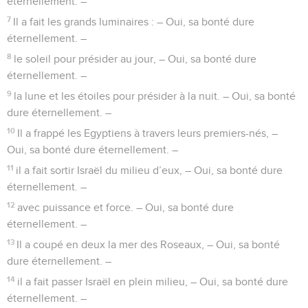
bénissez l’Eternel !
20
Famille de Lévi, bénissez l’Eternel ! Vous qui craignez
l’Eternel, bénissez l’Eternel !
21
De Sion, que l’on bénisse l’Eternel qui habite Jérusalem !
Louez l’Eternel !
Psaumes
136
Seuls les Évangiles sont disponibles en vidéo pour le moment.
Assis au bord des fleuves à Babylone
1
Louez l’Eternel, car il est bon ! – Oui, sa bonté dure
éternellement. –
2
Louez le Dieu des dieux ! – Oui, sa bonté dure
éternellement. –
3
Louez le Seigneur des seigneurs ! – Oui, sa bonté dure