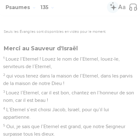
Glorifiez le Seigneur, vous tous ses
serviteurs
1
Chant des montées, de David. Oh ! Qu’il est agréable, qu’il
est doux pour des frères de demeurer ensemble !
2
C’est comme l’huile précieuse versée sur la tête qui
descend sur la barbe, sur la barbe d’Aaron, et sur le col de
ses vêtements.
3
C’est comme la rosée de l’Hermon qui descend sur les
hauteurs de Sion. En effet, c’est là que l’Eternel envoie la
bénédiction, la vie, pour l’éternité.
Psaumes
134
Seuls les Évangiles sont disponibles en vidéo pour le moment.
Je le sais, le Seigneur est grand