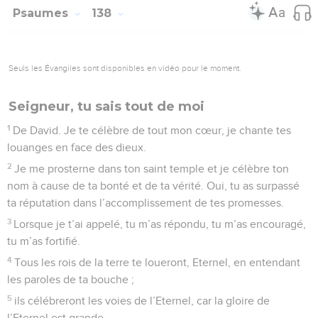
Seuls les Évangiles sont disponibles en vidéo pour le moment.
Je veux te louer de tout mon cœur
1
Sur les bords des fleuves de Babylone, nous étions assis et
nous pleurions en nous souvenant de Sion.
2
Nous avions suspendu nos harpes aux saules du voisinage.
3
Là, ceux qui nous avaient déportés nous demandaient des
chants, nos oppresseurs nous demandaient de la joie :
« Chantez-nous quelques-uns des chants de Sion ! »
4
Comment chanterions-nous les chants de l’Eternel sur une
terre étrangère ?
5
Si je t’oublie, Jérusalem, que ma main droite m’oublie !
6
Que ma langue reste collée à mon palais, si je ne me
souviens plus de toi, si je ne place pas Jérusalem au-dessus
de toutes mes joies !
7
Eternel, souviens-toi des Edomites ! Le jour de la prise de