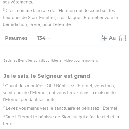
13
Oui, l’Eternel a choisi Sion, il l’a désirée pour lieu
d’habitation :
14
« C’est mon lieu de repos pour toujours. J’y habiterai, car
je l’ai désiré.
15
Je bénirai sa nourriture, je rassasierai de pain ses pauvres,
16
je revêtirai ses prêtres de salut, et ses fidèles pousseront
des cris de joie.
17
Là je ferai grandir la puissance de David, je préparerai un
successeur pour celui que j’ai désigné par onction.
18
Je donnerai la honte pour vêtement à ses ennemis, tandis
que sur son front brillera sa couronne. »
Psaumes
133
Seuls les Évangiles sont disponibles en vidéo pour le moment.