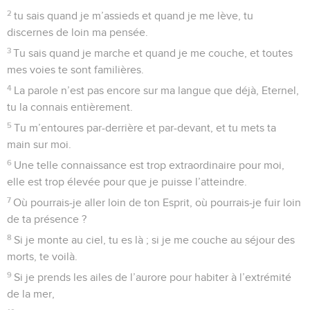
3
Lorsque je t’ai appelé, tu m’as répondu, tu m’as encouragé,
tu m’as fortifié.
4
Tous les rois de la terre te loueront, Eternel, en entendant
les paroles de ta bouche ;
5
ils célébreront les voies de l’Eternel, car la gloire de
l’Eternel est grande.
6
L’Eternel est élevé, mais il voit les humbles et il reconnaît
de loin les orgueilleux.
7
Quand je marche dans la détresse, tu me rends la vie, tu
portes la main contre la colère de mes ennemis et ta main
droite me sauve.
8
L’Eternel terminera ce qu’il a commencé pour moi. Eternel,
ta bonté dure éternellement : n’abandonne pas les œuvres
de tes mains !
Psaumes
139