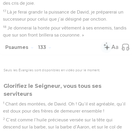
pour le puissant de Jacob. »
6
Oui, nous avons appris que l’arche était à Ephrata, nous
l’avons trouvée dans les champs de Jaar.
7
Allons à la demeure du Seigneur, prosternons-nous à ses
pieds !
8
*Lève-toi, Eternel, viens à ton lieu de repos, toi et l’arche
où réside ta force !
9
Que tes prêtres aient la justice pour habit et que tes fidèles
poussent des cris de joie !
10
A cause de ton serviteur David, ne repousse pas celui que
tu as désigné par onction !
11
L’Eternel a fait ce serment véridique à David, et il ne
reviendra pas sur ce qu’il a promis : « Je mettrai sur ton trône
un de tes enfants.
12
Si tes fils respectent mon alliance et les instructions que je
leur donne, leurs fils aussi seront assis pour toujours sur ton
trône. »