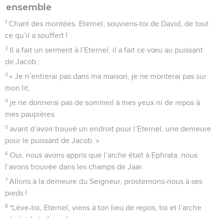
8
C’est lui qui rachètera Israël de toutes ses fautes.
Psaumes
131
Seuls les Évangiles sont disponibles en vidéo pour le moment.
Sion, résidence du Seigneur et ville de
David
1
Chant des montées, de David. Eternel, je n’ai pas un cœur
orgueilleux ni des regards hautains, et je ne m’engage pas
dans des projets trop grands et trop élevés pour moi.
2
Au contraire, je suis calme et tranquille comme un enfant
sevré qui se trouve avec sa mère, je suis comme un enfant
sevré.
3
Israël, mets ton espoir en l’Eternel dès maintenant et pour
toujours !