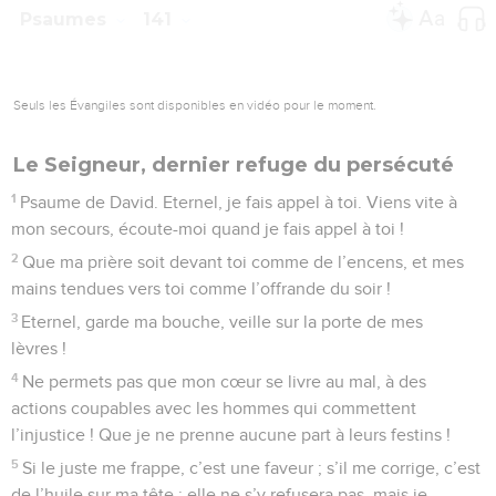
5
Eternel, garde-moi des mains du méchant, préserve-moi
des hommes violents ! Ils méditent de me faire tomber.
6
Des orgueilleux me préparent un piège avec des cordes, ils
déploient un filet le long du chemin, ils me tendent une
embuscade. – Pause.
7
Je dis à l’Eternel : « Tu es mon Dieu ! » Eternel, prête
l’oreille à mes supplications !
8
Eternel, Seigneur, mon puissant Sauveur, tu protèges ma
tête le jour du combat.
9
Eternel, n’accomplis pas les désirs du méchant, ne laisse
pas réussir ses projets, car il en tirerait de l’orgueil. – Pause.
10
Que le péché de leurs lèvres retombe sur la tête de ceux
qui m’encerclent !
11
Que des charbons ardents soient déversés sur eux ! Qu’ils
soient précipités dans le feu, dans des gouffres d’où ils ne se
relèvent plus !