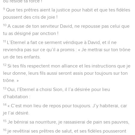
Psaumes
132
Seuls les Évangiles sont disponibles en vidéo pour le moment.
Qu'il est bon, pour des frères, d'être
ensemble
1
Chant des montées. Eternel, souviens-toi de David, de tout
ce qu’il a souffert !
2
Il a fait un serment à l’Eternel, il a fait ce vœu au puissant
de Jacob :
3
« Je n’entrerai pas dans ma maison, je ne monterai pas sur
mon lit,
4
je ne donnerai pas de sommeil à mes yeux ni de repos à
mes paupières
5
avant d’avoir trouvé un endroit pour l’Eternel, une demeure