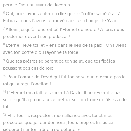
pour le Dieu puissant de Jacob. »
6
Oui, nous avons entendu dire que le *coffre sacré était à
Ephrata, nous l’avons retrouvé dans les champs de Yaar.
7
Allons jusqu’à l’endroit où l’Eternel demeure ! Allons nous
prosterner devant son piédestal !
8
Eternel, lève-toi, et viens dans le lieu de ta paix ! Oh ! viens
avec ton coffre d’où rayonne ta force !
9
Que tes prêtres se parent de ton salut, que tes fidèles
poussent des cris de joie.
10
Pour l’amour de David qui fut ton serviteur, n’écarte pas le
roi qui a reçu l’onction !
11
L’Eternel en a fait le serment à David, il ne reviendra pas
sur ce qu’il a promis : « Je mettrai sur ton trône un fils issu de
toi.
12
Et si tes fils respectent mon alliance avec toi et mes
préceptes que je leur donnerai, leurs propres fils aussi
siégeront sur ton trône à perpétuité. »