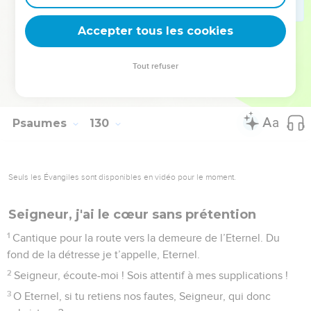
8
Et qu’aucun passant jamais ne leur dise : « Que l’Eternel
Accepter tous les cookies
vous bénisse ! Nous vous bénissons de la part de l’Eternel. »
La Bible Du Semeur Copyright © 1992, 1999 by Biblica, Inc.® Used by permission.
Tout refuser
All rights reserved worldwide.
Psaumes
130
Seuls les Évangiles sont disponibles en vidéo pour le moment.
Seigneur, j'ai le cœur sans prétention
1
Cantique pour la route vers la demeure de l’Eternel. Du
fond de la détresse je t’appelle, Eternel.
2
Seigneur, écoute-moi ! Sois attentif à mes supplications !
3
O Eternel, si tu retiens nos fautes, Seigneur, qui donc