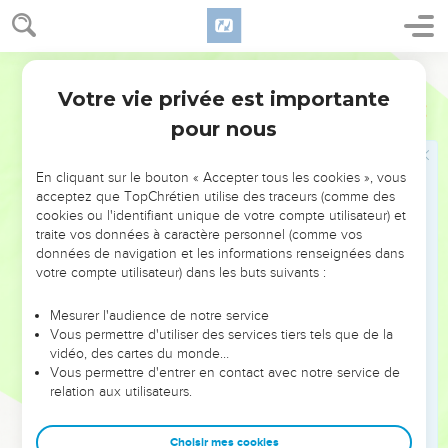
Seuls les Évangiles sont disponibles en vidéo pour le moment.
Semeur
Au fond de la détresse
Votre vie privée est importante
Psaumes
129
1
Cantique pour la route vers la demeure de l’Eternel. Depuis
pour nous
ma jeunesse, on m’a souvent combattu. Qu’Israël le dise :
2
« Depuis ma jeunesse on m’a souvent combattu, mais on
En cliquant sur le bouton « Accepter tous les cookies », vous
n’a pas pu l’emporter sur moi. »
acceptez que TopChrétien utilise des traceurs (comme des
cookies ou l'identifiant unique de votre compte utilisateur) et
3
On a labouré mon dos, on y a tracé de profonds sillons.
traite vos données à caractère personnel (comme vos
4
données de navigation et les informations renseignées dans
L’Eternel est juste et il a brisé les liens préparés par les
votre compte utilisateur) dans les buts suivants :
*méchants.
5
Qu’ils soient dans la honte et qu’ils battent en retraite, tous
Mesurer l'audience de notre service
les ennemis qui ont de la haine pour *Sion.
Vous permettre d'utiliser des services tiers tels que de la
vidéo, des cartes du monde…
6
Qu’ils soient comme l’herbe poussant sur les toits et qui se
Vous permettre d'entrer en contact avec notre service de
dessèche avant qu’on l’arrache,
relation aux utilisateurs.
7
dont le moissonneur n’emplit pas sa main, et dont le
glaneur ne fait pas de gerbe.
Choisir mes cookies