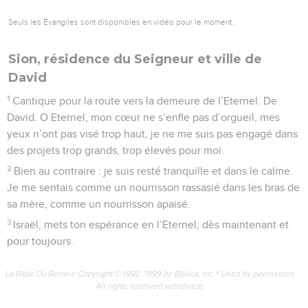
Seuls les Évangiles sont disponibles en vidéo pour le moment.
Sion, résidence du Seigneur et ville de
David
1
Cantique pour la route vers la demeure de l’Eternel. De
David. O Eternel, mon cœur ne s’enfle pas d’orgueil, mes
yeux n’ont pas visé trop haut, je ne me suis pas engagé dans
des projets trop grands, trop élevés pour moi.
2
Bien au contraire : je suis resté tranquille et dans le calme.
Je me sentais comme un nourrisson rassasié dans les bras de
sa mère, comme un nourrisson apaisé.
3
Israël, mets ton espérance en l’Eternel, dès maintenant et
pour toujours.
La Bible Du Semeur Copyright © 1992, 1999 by Biblica, Inc.® Used by permission.
All rights reserved worldwide.