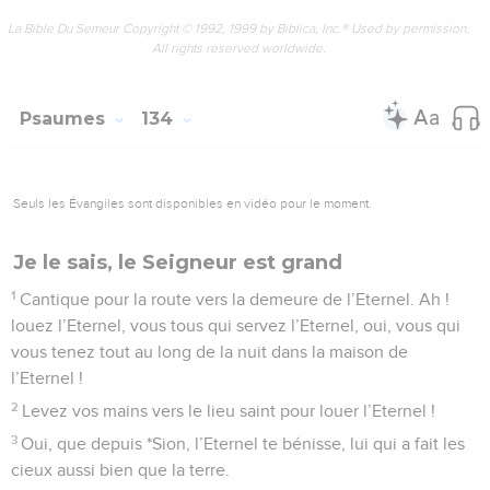
La Bible Du Semeur Copyright © 1992, 1999 by Biblica, Inc.® Used by permission.
All rights reserved worldwide.
Psaumes
134
Seuls les Évangiles sont disponibles en vidéo pour le moment.
Je le sais, le Seigneur est grand
1
Cantique pour la route vers la demeure de l’Eternel. Ah !
louez l’Eternel, vous tous qui servez l’Eternel, oui, vous qui
vous tenez tout au long de la nuit dans la maison de
l’Eternel !
2
Levez vos mains vers le lieu saint pour louer l’Eternel !
3
Oui, que depuis *Sion, l’Eternel te bénisse, lui qui a fait les
cieux aussi bien que la terre.