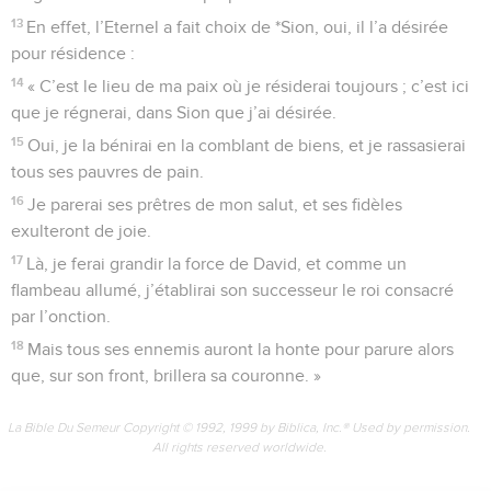
13
En effet, l’Eternel a fait choix de *Sion, oui, il l’a désirée
pour résidence :
14
« C’est le lieu de ma paix où je résiderai toujours ; c’est ici
que je régnerai, dans Sion que j’ai désirée.
15
Oui, je la bénirai en la comblant de biens, et je rassasierai
tous ses pauvres de pain.
16
Je parerai ses prêtres de mon salut, et ses fidèles
exulteront de joie.
17
Là, je ferai grandir la force de David, et comme un
flambeau allumé, j’établirai son successeur le roi consacré
par l’onction.
18
Mais tous ses ennemis auront la honte pour parure alors
que, sur son front, brillera sa couronne. »
La Bible Du Semeur Copyright © 1992, 1999 by Biblica, Inc.® Used by permission.
All rights reserved worldwide.