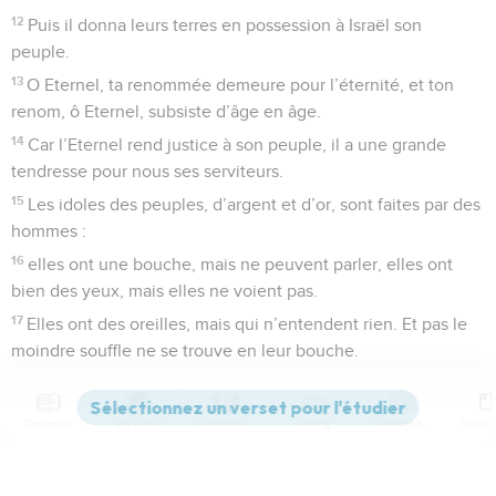
12
Puis il donna leurs terres en possession à Israël son
peuple.
13
O Eternel, ta renommée demeure pour l’éternité, et ton
renom, ô Eternel, subsiste d’âge en âge.
14
Car l’Eternel rend justice à son peuple, il a une grande
tendresse pour nous ses serviteurs.
15
Les idoles des peuples, d’argent et d’or, sont faites par des
hommes :
16
elles ont une bouche, mais ne peuvent parler, elles ont
bien des yeux, mais elles ne voient pas.
17
Elles ont des oreilles, mais qui n’entendent rien. Et pas le
moindre souffle ne se trouve en leur bouche.
18
Ils leur ressembleront tous ceux qui les fabriquent et tous
ceux qui leur font confiance.
Contenus
Versions
Commentaires
Strong
Dictionnaire
19
O peuple d’Israël, loue l’Eternel ! Descendants d’Aaron,
louez tous l’Eternel !