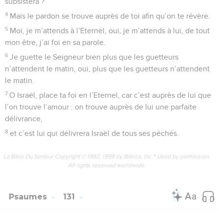
subsistera ?
4
Mais le pardon se trouve auprès de toi afin qu’on te révère.
5
Moi, je m’attends à l’Eternel, oui, je m’attends à lui, de tout
mon être, j’ai foi en sa parole.
6
Je guette le Seigneur bien plus que les guetteurs
n’attendent le matin, oui, plus que les guetteurs n’attendent
le matin.
7
O Israël, place ta foi en l’Eternel, car c’est auprès de lui que
l’on trouve l’amour : on trouve auprès de lui une parfaite
délivrance,
8
et c’est lui qui délivrera Israël de tous ses péchés.
La Bible Du Semeur Copyright © 1992, 1999 by Biblica, Inc.® Used by permission.
All rights reserved worldwide.
Psaumes
131