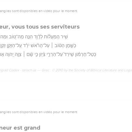
vangiles sont disponibles en vidéo pour le moment.
neur, vous tous ses serviteurs
שִׁ֥יר הַֽמַּעֲל֗וֹת לְדָ֫וִ֥ד הִנֵּ֣ה מַה־טּ֭וֹב וּמַה
כַּשֶּׁ֤מֶן הַטּ֨וֹב ׀ עַל־הָרֹ֗אשׁ יֹרֵ֗ד עַֽל־הַזָּקָ֥ן זְקַֽן־אַ
כְּטַל־חֶרְמ֗וֹן שֶׁיֹּרֵד֮ עַל־הַרְרֵ֪י צִ֫יּ֥וֹן כִּ֤י שָׁ֨ם ׀ צִוָּ֣ה יְ֭הוָה 
rad Codex - tanach.us --- Grec : © 2010 by the Society of Biblical Literature and Log
vangiles sont disponibles en vidéo pour le moment.
igneur est grand