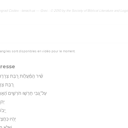
rad Codex - tanach.us --- Grec : © 2010 by the Society of Biblical Literature and Log
vangiles sont disponibles en vidéo pour le moment.
tresse
שִׁ֗יר הַֽמַּ֫עֲל֥וֹת רַ֭בַּת צְרָר֣וּנ
רַ֭בַּת צְרָר
עַל־גַּ֭בִּי חָרְשׁ֣וּ חֹרְשִׁ֑ים הֶ
יְהו
יֵ֭בֹש
יִ֭הְיוּ כַּחֲצִ
שֶׁלֹּ֤א מִל