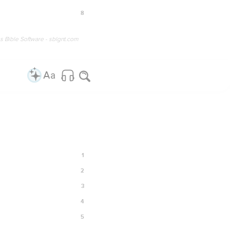
8
os Bible Software - sblgnt.com
1
2
3
4
5