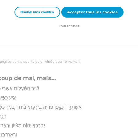
אַשְׁרֵ֤י הַגֶּ֗בֶר אֲשֶׁ֤ר מִלֵּ֥א אֶת־אַשְׁפָּת֗וֹ מֵ֫הֶ֥ם לֹֽא־יֵבֹ֑שׁוּ כִּֽי
Accepter tous les cookies
Choisir mes cookies
rad Codex - tanach.us --- Grec : © 2010 by the Society of Biblical Literature and Log
Tout refuser
vangiles sont disponibles en vidéo pour le moment.
coup de mal, mais…
שִׁ֗יר הַֽמַּ֫עֲל֥וֹת אַ֭שְׁרֵי כּ
יְגִ֣יעַ כַּ֭פּ
אֶשְׁתְּךָ֤ ׀ כְּגֶ֥פֶן פֹּרִיָּה֮ בְּיַרְכְּתֵ֪י בֵ֫יתֶ֥ךָ בָּ֭נֶיךָ כּ
הִנֵּ֣
יְבָרֶכְךָ֥ יְהוָ֗ה מִצִּ֫יּ֥וֹן וּ֭רְאֵה 
וּרְאֵֽה־בָנִ֥