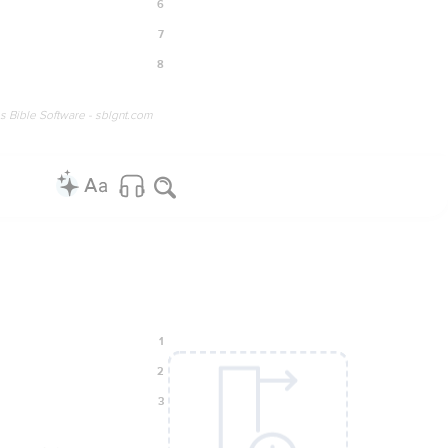
6
7
8
os Bible Software - sblgnt.com
1
2
3