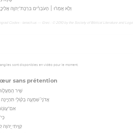
וְלֹ֤א אָֽמְר֨וּ ׀ הָעֹבְרִ֗ים בִּרְכַּֽת־יְהוָ֥ה אֲלֵיכֶ֑ם
rad Codex - tanach.us --- Grec : © 2010 by the Society of Biblical Literature and Log
vangiles sont disponibles en vidéo pour le moment.
 cœur sans prétention
שִׁ֥יר הַֽמַּעֲל֑וֹ
אֲדֹנָי֮ שִׁמְעָ֪ה בְק֫וֹלִ֥י תִּהְיֶ֣ינָה אָ
אִם־עֲוֺנ֥וֹת 
כִּֽי
קִוִּ֣יתִי יְ֭הוָה קִ