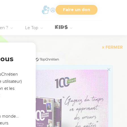
5
Faire un don
6
ien ?
Le Top
os Bible Software - sblgnt.com
nous
opChrétien
utilisateur)
n et les
:
1
שִׁ֥יר הַֽמַּֽעֲל֗ו
2
3
 du monde…
4
eurs.