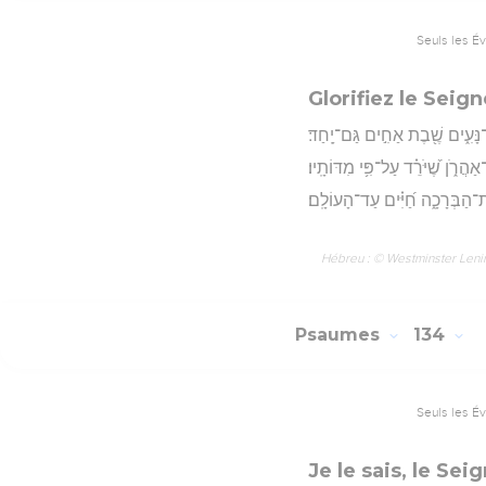
Seuls les É
Glorifiez le Seig
־נָּעִ֑ים שֶׁ֖בֶת אַחִ֣ים גַּם־יָֽחַד׃
הֲרֹ֑ן שֶׁ֝יֹּרֵ֗ד עַל־פִּ֥י מִדּוֹתָֽיו׃
אֶת־הַבְּרָכָ֑ה חַ֝יִּ֗ים עַד־הָעוֹלָֽם׃
Hébreu : © Westminster Lening
Psaumes
134
Seuls les É
Je le sais, le Se