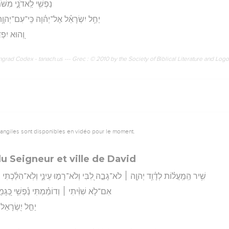
נַפְשִׁ֥י לַֽאדֹנָ֑י מִשּׁ
יַחֵ֥ל יִשְׂרָאֵ֗ל אֶל־יְה֫וָה כִּֽי־עִם־יְהוָ֥
וְ֭הוּא יִפְד
rad Codex - tanach.us --- Grec : © 2010 by the Society of Biblical Literature and Log
vangiles sont disponibles en vidéo pour le moment.
u Seigneur et ville de David
שִׁ֥יר הַֽמַּֽעֲל֗וֹת לְדָ֫וִ֥ד יְהוָ֤ה ׀ לֹא־גָבַ֣הּ לִ֭בִּי וְלֹא־רָמ֣וּ עֵינַ֑י וְלֹֽא־הִלַּ֓כְתִּי ׀
אִם־לֹ֤א שִׁוִּ֨יתִי ׀ וְדוֹמַ֗מְתִּי נַ֫פְשִׁ֥י כְּ֭גָמֻל 
יַחֵ֣ל יִ֭שְׂרָאֵל