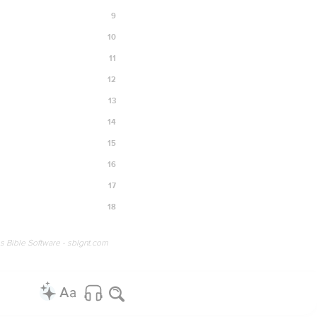
9
10
11
12
13
14
15
16
17
18
os Bible Software - sblgnt.com