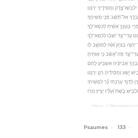
 יִלְבְּשׁוּ־צֶ֑דֶק וַחֲסִידֶ֥יךָ יְרַנֵּֽנוּ׃
ְדֶּ֑ךָ אַל־תָּ֝שֵׁ֗ב פְּנֵ֣י מְשִׁיחֶֽךָ׃
רִ֥י בִטְנְךָ֑ אָ֝שִׁ֗ית לְכִסֵּא־לָֽךְ׃
ֶ֥ם עֲדֵי־עַ֑ד יֵ֝שְׁב֗וּ לְכִסֵּא־לָֽךְ׃
יְהוָ֣ה בְּצִיּ֑וֹן אִ֝וָּ֗הּ לְמוֹשָׁ֥ב לֽוֹ׃
י־עַ֑ד פֹּֽה־אֵ֝שֵׁ֗ב כִּ֣י אִוִּתִֽיהָ׃
ָרֵ֑ךְ אֶ֝בְיוֹנֶ֗יהָ אַשְׂבִּ֥יעַֽ לָֽחֶם׃
֣ישׁ יֶ֑שַׁע וַ֝חֲסִידֶ֗יהָ רַנֵּ֥ן יְרַנֵּֽנוּ׃
 לְדָוִ֑ד עָרַ֥כְתִּי נֵ֝֗ר לִמְשִׁיחִֽי׃
ְבִּ֣ישׁ בֹּ֑שֶׁת וְ֝עָלָ֗יו יָצִ֥יץ נִזְרֽוֹ׃
Hébreu : © Westminster Lening
Psaumes
133