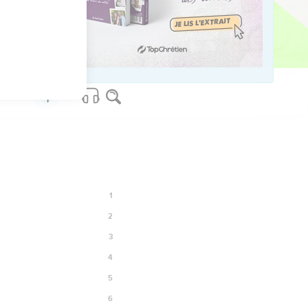
5
os Bible Software - sblgnt.com
1
2
3
4
5
6