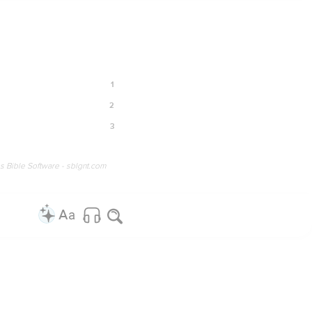
1
2
3
os Bible Software - sblgnt.com