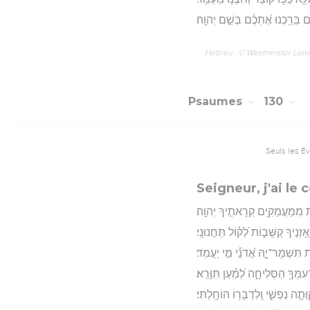
 בֵּרַ֥כְנוּ אֶ֝תְכֶ֗ם בְּשֵׁ֣ם יְהוָֽה׃
Hébreu : © Westminster Lening
Psaumes
130
Seuls les É
Seigneur, j'ai le
ת מִמַּעֲמַקִּ֖ים קְרָאתִ֣יךָ יְהוָֽה׃
֭זְנֶיךָ קַשֻּׁב֑וֹת לְ֝ק֗וֹל תַּחֲנוּנָֽי׃
תִּשְׁמָר־יָ֑הּ אֲ֝דֹנָ֗י מִ֣י יַעֲמֹֽד׃
־עִמְּךָ֥ הַסְּלִיחָ֑ה לְ֝מַ֗עַן תִּוָּרֵֽא׃
וְּתָ֣ה נַפְשִׁ֑י וְֽלִדְבָר֥וֹ הוֹחָֽלְתִּי׃