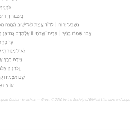
כֹּהֲנֶ֥יךָ
בַּ֭עֲבוּר דָּוִ֣ד עַב
נִשְׁבַּֽע־יְהוָ֨ה ׀ לְדָוִ֡ד אֱמֶת֮ לֹֽא־יָשׁ֪וּב מִ֫מֶּ֥נָּה מִפְּ
אִֽם־יִשְׁמְר֬וּ בָנֶ֨יךָ ׀ בְּרִיתִי֮ וְעֵדֹתִ֥י ז֗וֹ אֲלַ֫מְּדֵ֥ם גַּם־בְּנֵיה
כִּֽי־בָחַ֣ר 
זֹאת־מְנוּחָתִ֥י עֲדֵ
צֵ֭ידָהּ בָּרֵ֣ךְ אֲב
וְֽ֭כֹהֲנֶיהָ אַלְבִּ
שָׁ֤ם אַצְמִ֣יחַ קֶ֣רֶן
א֭וֹיְבָיו אַל
rad Codex - tanach.us --- Grec : © 2010 by the Society of Biblical Literature and Log