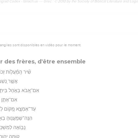
rad Codex - tanach.us --- Grec : © 2010 by the Society of Biblical Literature and Log
vangiles sont disponibles en vidéo pour le moment.
ur des frères, d'être ensemble
שִׁ֗יר הַֽמַּ֫עֲל֥וֹת זְכו
אֲשֶׁ֣ר נִ֭שְׁב
אִם־אָ֭בֹא בְּאֹ֣הֶל בֵּיתִ֑י
אִם־אֶתֵּ֣ן שְׁ
עַד־אֶמְצָ֣א מָ֭קוֹם לַיהוָ
הִנֵּֽה־שְׁמַֽעֲנ֥וּהָ בְא
נָב֥וֹאָה לְמִשְׁכְּנו
קוּמָ֣ה יְ֭הוָה ל