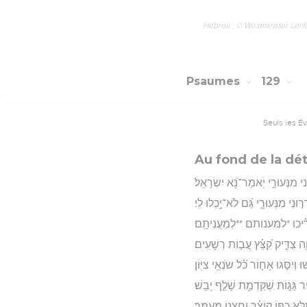
Hébreu : © Westminster Lening
Psaumes
129
Seuls les É
Au fond de la dé
ִי מִנְּעוּרַ֑י יֹֽאמַר־נָ֝א יִשְׂרָאֵֽל׃
֣וּנִי מִנְּעוּרָ֑י גַּ֝ם לֹא־יָ֥כְלוּ לִֽי׃
֝אֱרִ֗יכוּ *למענותם **לְמַעֲנִיתָֽם׃
ָ֥ה צַדִּ֑יק קִ֝צֵּ֗ץ עֲב֣וֹת רְשָׁעִֽים׃
ׁוּ וְיִסֹּ֣גוּ אָח֑וֹר כֹּ֝֗ל שֹׂנְאֵ֥י צִיּֽוֹן׃
֣יר גַּגּ֑וֹת שֶׁקַּדְמַ֖ת שָׁלַ֣ף יָבֵֽשׁ׃
ֵּ֖א כַפּ֥וֹ קוֹצֵ֗ר וְחִצְנ֥וֹ מְעַמֵּֽר׃