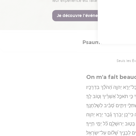
־יְדַבְּר֖וּ אֶת־אוֹיְבִ֣ים בַּשָּֽׁעַר׃
Hébreu : © Westminster Lening
Psaumes
128
Seuls les É
On m'a fait beau
ָל־יְרֵ֣א יְהוָ֑ה הַ֝הֹלֵ֗ךְ בִּדְרָכָֽיו׃
ֶיךָ כִּ֣י תֹאכֵ֑ל אַ֝שְׁרֶ֗יךָ וְט֣וֹב לָֽךְ׃
ִשְׁתִלֵ֣י זֵיתִ֑ים סָ֝בִ֗יב לְשֻׁלְחָנֶֽךָ׃
ה כִי־כֵ֭ן יְבֹ֥רַךְ גָּ֗בֶר יְרֵ֣א יְהוָֽה׃
בְּט֣וּב יְרוּשָׁלִָ֑ם כֹּ֝֗ל יְמֵ֣י חַיֶּֽיךָ׃
ים לְבָנֶ֑יךָ שָׁ֝ל֗וֹם עַל־יִשְׂרָאֵֽל׃