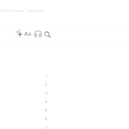
os Bible Software - sblgnt.com
1
2
3
4
5
6
7