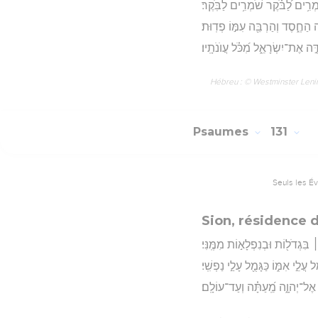
ֹמְרִ֥ים לַ֝בֹּ֗קֶר שֹׁמְרִ֥ים לַבֹּֽקֶר׃
ה הַחֶ֑סֶד וְהַרְבֵּ֖ה עִמּ֣וֹ פְדֽוּת׃
ֶּ֣ה אֶת־יִשְׂרָאֵ֑ל מִ֝כֹּ֗ל עֲוֺנֹתָֽיו׃
Hébreu : © Westminster Lening
Psaumes
131
Seuls les É
Sion, résidence d
 בִּגְדֹל֖וֹת וּבְנִפְלָא֣וֹת מִמֶּֽנִּי׃
עֲלֵ֣י אִמּ֑וֹ כַּגָּמֻ֖ל עָלַ֣י נַפְשִֽׁי׃
 אֶל־יְהוָ֑ה מֵֽ֝עַתָּ֗ה וְעַד־עוֹלָֽם׃