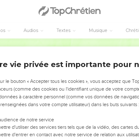
שׁוּבָ֣ה יְ֭הוָה אֶת־*שבותנו **שׁ
הַזּ
הָ֘ל֤וֹךְ יֵלֵ֨ךְ ׀ וּבָכֹה֮ נֹשֵׂ֪א מֶֽשֶׁךְ־הַ֫זָּ֥רַע בֹּֽ
éos
Audios
Textes
Musique
Chrét
rad Codex - tanach.us --- Grec : © 2010 by the Society of Biblical Literature and Log
Hébreu / Grec - Texte original
re vie privée est importante pour 
vangiles sont disponibles en vidéo pour le moment.
sur le bouton « Accepter tous les cookies », vous acceptez que T
traceurs (comme des cookies ou l'identifiant unique de votre compte 
idèles
s données à caractère personnel (comme vos données de navigatio
 renseignées dans votre compte utilisateur) dans les buts suivants 
ֹת לִשְׁלֹ֫מֹ֥ה אִם־יְהוָ֤ה ׀ לֹא־יִבְנֶ֬ה בַ֗יִת שָׁ֤וְא ׀ עָמְל֣וּ בוֹנָ֣יו בּ֑וֹ אִם־יְהוָ֥ה לֹֽא־יִשְׁ
שָׁ֤וְא לָכֶ֨ם ׀ מַשְׁכִּ֪ימֵי ק֡וּם מְאַֽחֲרֵי־שֶׁ֗בֶת אֹ֭כְלֵי לֶ֣חֶם הָעֲצָ
audience de notre service
הִנֵּ֤ה נַחֲלַ֣ת י
ttre d'utiliser des services tiers tels que de la vidéo, des cartes
כְּחִצִּ֥ים 
ttre d'entrer en contact avec notre service de relation aux utilisat