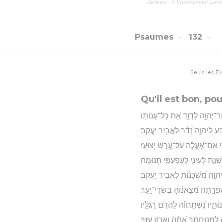
Hébreu : © Westminster Lening
Psaumes
132
Seuls les É
Qu'il est bon, po
ֹר־יְהוָ֥ה לְדָוִ֑ד אֵ֝ת כָּל־עֻנּוֹתֽוֹ׃
ַּע לַיהוָ֑ה נָ֝דַ֗ר לַאֲבִ֥יר יַעֲקֹֽב׃
 אִם־אֶ֝עֱלֶ֗ה עַל־עֶ֥רֶשׂ יְצוּעָֽי׃
נַ֣ת לְעֵינָ֑י לְֽעַפְעַפַּ֥י תְּנוּמָֽה׃
֑ה מִ֝שְׁכָּנ֗וֹת לַאֲבִ֥יר יַעֲקֹֽב׃
ֶפְרָ֑תָה מְ֝צָאנ֗וּהָ בִּשְׂדֵי־יָֽעַר׃
ֹתָ֑יו נִ֝שְׁתַּחֲוֶ֗ה לַהֲדֹ֥ם רַגְלָֽיו׃
ִמְנוּחָתֶ֑ךָ אַ֝תָּ֗ה וַאֲר֥וֹן עֻזֶּֽךָ׃