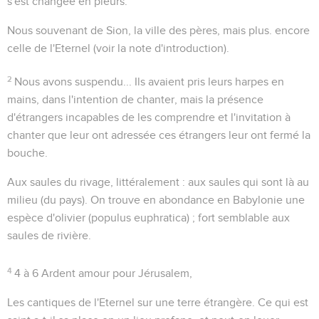
s'est changée en pleurs.
Nous souvenant de Sion
, la ville des pères, mais plus. encore
celle de l'Eternel (voir la note d'introduction).
2
Nous avons suspendu...
Ils avaient pris leurs harpes en
mains, dans l'intention de chanter, mais la présence
d'étrangers incapables de les comprendre et l'invitation à
chanter que leur ont adressée ces étrangers leur ont fermé la
bouche.
Aux saules du rivage
, littéralement :
aux saules qui sont là au
milieu
(du pays). On trouve en abondance en Babylonie une
espèce d'olivier (
populus euphratica
) ; fort semblable aux
saules de rivière.
4
4 à 6
Ardent amour pour Jérusalem,
Les cantiques de l'Eternel sur une terre étrangère
. Ce qui est