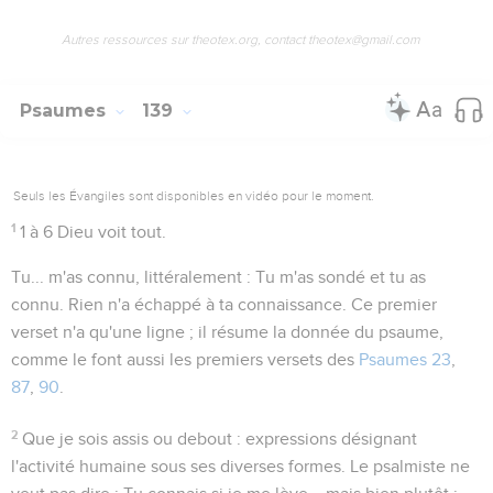
Autres ressources sur theotex.org, contact theotex@gmail.com
Psaumes
139
Seuls les Évangiles sont disponibles en vidéo pour le moment.
1
1 à 6
Dieu voit tout.
Tu... m'as connu
, littéralement :
Tu m'as sondé et tu as
connu
. Rien n'a échappé à ta connaissance. Ce premier
verset n'a qu'une ligne ; il résume la donnée du psaume,
comme le font aussi les premiers versets des
Psaumes 23
,
87
,
90
.
2
Que je sois assis ou debout
: expressions désignant
l'activité humaine sous ses diverses formes. Le psalmiste ne