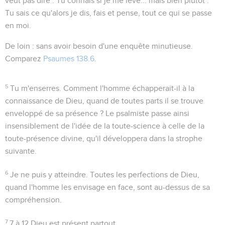
veut pas dire : Tu connais si je me lève... mais bien plutôt :
Tu sais ce qu'alors je dis, fais et pense, tout ce qui se passe
en moi.
De loin
: sans avoir besoin d'une enquête minutieuse.
Comparez
Psaumes 138.6
.
5
Tu m'enserres
. Comment l'homme échapperait-il à la
connaissance de Dieu, quand de toutes parts il se trouve
enveloppé de sa présence ? Le psalmiste passe ainsi
insensiblement de l'idée de la toute-science à celle de la
toute-présence divine, qu'il développera dans la strophe
suivante.
6
Je ne puis y atteindre
. Toutes les perfections de Dieu,
quand l'homme les envisage en face, sont au-dessus de sa
compréhension.
7
7 à 12
Dieu est présent partout.