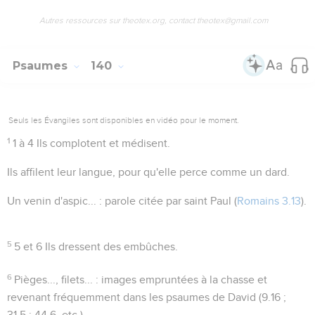
Autres ressources sur theotex.org, contact theotex@gmail.com
Psaumes
140
Seuls les Évangiles sont disponibles en vidéo pour le moment.
1
1 à 4
Ils complotent et médisent.
Ils affilent leur langue
, pour qu'elle perce comme un dard.
Un venin d'aspic...
: parole citée par saint Paul (
Romains 3.13
).
5
5 et 6
Ils dressent des embûches.
6
Pièges..., filets...
: images empruntées à la chasse et
revenant fréquemment dans les psaumes de David (
9.16 ;
31.5 ; 44.6
, etc.)