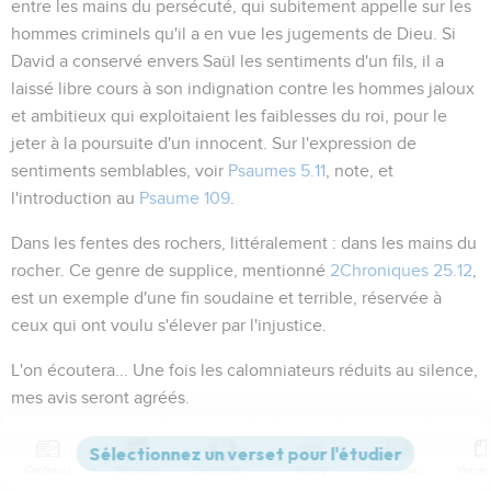
entre les mains du persécuté, qui subitement appelle sur les
hommes criminels qu'il a en vue les jugements de Dieu. Si
David a conservé envers Saül les sentiments d'un fils, il a
laissé libre cours à son indignation contre les hommes jaloux
et ambitieux qui exploitaient les faiblesses du roi, pour le
jeter à la poursuite d'un innocent. Sur l'expression de
sentiments semblables, voir
Psaumes 5.11
, note, et
l'introduction au
Psaume 109
.
Dans les fentes des rochers
, littéralement :
dans les mains du
rocher
. Ce genre de supplice, mentionné
2Chroniques 25.12
,
est un exemple d'une fin soudaine et terrible, réservée à
ceux qui ont voulu s'élever par l'injustice.
L'on écoutera...
Une fois les calomniateurs réduits au silence,
mes avis seront agréés.
7
7 et 8
Dans la mort nous regardons à toi !
Contenus
Versions
Commentaires
Strong
Dictionnaire