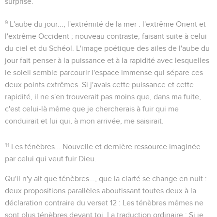
surprise.
9
L'aube du jour..., l'extrémité de la mer
: l'extrême Orient et
l'extrême Occident ; nouveau contraste, faisant suite à celui
du ciel et du Schéol. L'image poétique des
ailes
de l'aube du
jour fait penser à la puissance et à la rapidité avec lesquelles
le soleil semble parcourir l'espace immense qui sépare ces
deux points extrêmes. Si j'avais cette puissance et cette
rapidité, il ne s'en trouverait pas moins que, dans ma fuite,
c'est celui-là même que je chercherais à fuir qui me
conduirait et lui qui, à mon arrivée, me saisirait.
11
Les ténèbres...
Nouvelle et dernière ressource imaginée
par celui qui veut fuir Dieu.
Qu'il n'y ait que ténèbres..., que la clarté se change en nuit
:
deux propositions parallèles aboutissant toutes deux à la
déclaration contraire du verset 12 :
Les ténèbres mêmes ne
sont plus ténèbres devant toi
. La traduction ordinaire :
Si je