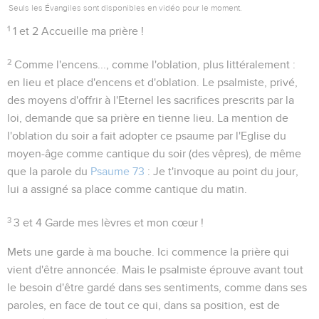
Seuls les Évangiles sont disponibles en vidéo pour le moment.
1
1 et 2
Accueille ma prière !
2
Comme l'encens..., comme l'oblation
, plus littéralement :
en lieu et place d'encens et d'oblation
. Le psalmiste, privé,
des moyens d'offrir à l'Eternel les sacrifices prescrits par la
loi, demande que sa prière en tienne lieu. La mention de
l'oblation du soir
a fait adopter ce psaume par l'Eglise du
moyen-âge comme cantique du soir (des vêpres), de même
que la parole du
Psaume 73
:
Je t'invoque au point du jour
,
lui a assigné sa place comme cantique du matin.
3
3 et 4
Garde mes lèvres et mon cœur !
Mets une garde à ma bouche
. Ici commence la prière qui
vient d'être annoncée. Mais le psalmiste éprouve avant tout
le besoin d'être gardé dans ses sentiments, comme dans ses
paroles, en face de tout ce qui, dans sa position, est de