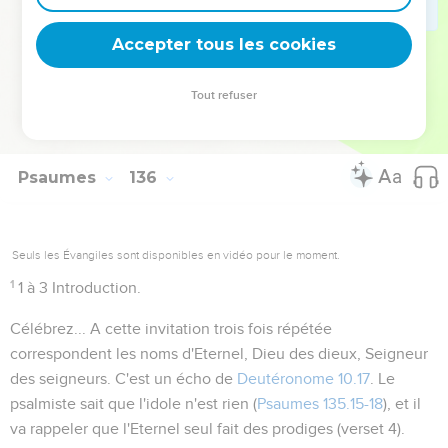
Accepter tous les cookies
21
Béni soit de Sion...
Comparez
Psaumes 134.3
.
Tout refuser
Autres ressources sur theotex.org, contact theotex@gmail.com
Psaumes
136
Seuls les Évangiles sont disponibles en vidéo pour le moment.
1
1 à 3
Introduction.
Célébrez...
A cette invitation trois fois répétée
correspondent les noms d'
Eternel
,
Dieu des dieux
,
Seigneur
des seigneurs
. C'est un écho de
Deutéronome 10.17
. Le
psalmiste sait que l'idole n'est rien (
Psaumes 135.15-18
), et il
va rappeler que l'Eternel seul fait des prodiges (verset 4).