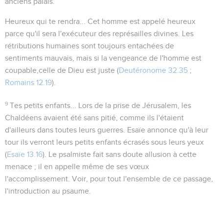
anciens palais.
Heureux qui te rendra...
Cet homme est appelé heureux
parce qu'il sera l'exécuteur des représailles divines. Les
rétributions humaines sont toujours entachées de
sentiments mauvais, mais si la vengeance de l'homme est
coupable,celle de Dieu est juste (
Deutéronome 32.35
;
Romains 12.19
).
9
Tes petits enfants...
Lors de la prise de Jérusalem, les
Chaldéens avaient été sans pitié, comme ils l'étaient
d'ailleurs dans toutes leurs guerres. Esaïe annonce qu'à leur
tour ils verront
leurs petits enfants écrasés sous leurs yeux
(
Esaïe 13.16
). Le psalmiste fait sans doute allusion à cette
menace ; il en appelle même de ses vœux
l'accomplissement. Voir, pour tout l'ensemble de ce passage,
l'introduction au psaume.