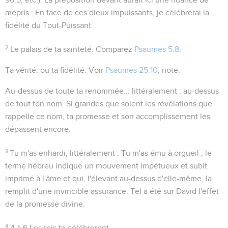
mépris : En face de ces dieux impuissants, je célébrerai la
fidélité du Tout-Puissant.
2
Le palais de ta sainteté
. Comparez
Psaumes 5.8
.
Ta vérité
, ou
ta fidélité
. Voir
Psaumes 25.10
, note.
Au-dessus de toute ta renommée...
littéralement :
au-dessus
de tout ton nom
. Si grandes que soient les révélations que
rappelle ce nom, ta promesse et son accomplissement les
dépassent encore.
3
Tu m'as enhardi
, littéralement :
Tu m'as ému à orgueil
; le
terme hébreu indique un mouvement impétueux et subit
imprimé à l'âme et qui, l'élevant au-dessus d'elle-même, la
remplit d'une invincible assurance. Tel a été sur David l'effet
de la promesse divine.
4
4 à 6
Les rois te célébreront.