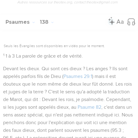
Autres ressources sur theotex.org, contact theotex@gmail.com
Psaumes
138
Seuls les Évangiles sont disponibles en vidéo pour le moment.
1
1 à 3
La parole de grâce et de vérité.
Devant les dieux
. Qui sont ces dieux ? Les anges ? Ils sont
appelés parfois
fils de Dieu
(
Psaumes 29.1
) mais il est
douteux que le nom même de
dieux
leur fût donné. Les rois
et juges de la terre ? C'est le sens qu'a adopté la traduction
de Marot, qui dit :
Devant les rois, je psalmodie
. Cependant,
si les juges sont appelés
dieux
, au
Psaume 82
, c'est dans un
sens assez spécial, qui n'est pas nettement indiqué ici. Nous
penchons donc pour l'explication qui voit ici une mention
des faux dieux, dont parlent souvent les psaumes (
95.3 ;
96.5
, etc.). La préposition
devant
aurait ici une nuance de