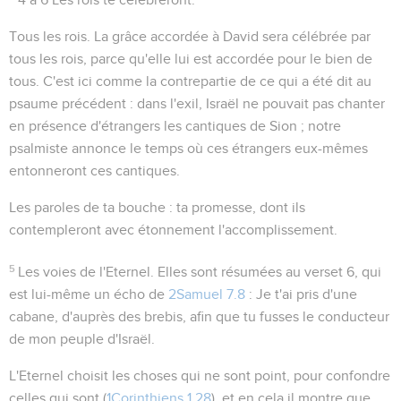
Tous les rois
. La grâce accordée à David sera célébrée par
tous les rois, parce qu'elle lui est accordée pour le bien de
tous. C'est ici comme la contrepartie de ce qui a été dit au
psaume précédent : dans l'exil, Israël ne pouvait pas chanter
en présence d'étrangers les cantiques de Sion ; notre
psalmiste annonce le temps où ces étrangers eux-mêmes
entonneront ces cantiques.
Les paroles de ta bouche
: ta promesse, dont ils
contempleront avec étonnement l'accomplissement.
5
Les voies de l'Eternel
. Elles sont résumées au verset 6, qui
est lui-même un écho de
2Samuel 7.8
:
Je t'ai pris d'une
cabane, d'auprès des brebis, afin que tu fusses le conducteur
de mon peuple d'Israël
.
L'Eternel choisit les choses qui ne sont point, pour confondre
celles qui sont
(
1Corinthiens 1.28
), et en cela il montre que