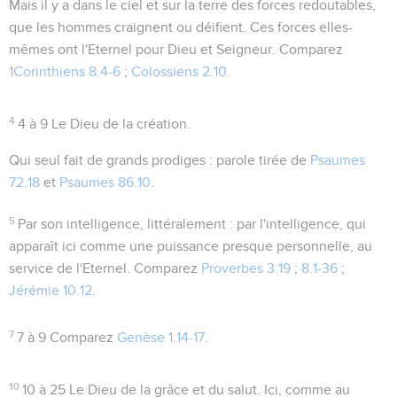
Mais il y a dans le ciel et sur la terre des forces redoutables,
que les hommes craignent ou déifient. Ces forces elles-
mêmes ont l'Eternel pour Dieu et Seigneur. Comparez
1Corinthiens 8.4-6
;
Colossiens 2.10
.
4
4 à 9
Le Dieu de la création.
Qui seul fait de grands prodiges
: parole tirée de
Psaumes
72.18
et
Psaumes 86.10
.
5
Par son intelligence
, littéralement :
par l'intelligence
, qui
apparaît ici comme une puissance presque personnelle, au
service de l'Eternel. Comparez
Proverbes 3.19
;
8.1-36
;
Jérémie 10.12
.
7
7 à 9
Comparez
Genèse 1.14-17
.
10
10 à 25
Le Dieu de la grâce et du salut. Ici, comme au