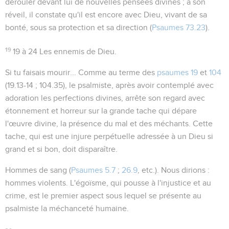
dérouler devant lui de nouvelles pensées divines ; à son
réveil, il constate qu'il est encore avec Dieu, vivant de sa
bonté, sous sa protection et sa direction (
Psaumes 73.23
).
19
19 à 24
Les ennemis de Dieu.
Si tu faisais mourir...
Comme au terme des
psaumes 19
et
104
(
19.13-14 ; 104.35
), le psalmiste, après avoir contemplé avec
adoration les perfections divines, arrête son regard avec
étonnement et horreur sur la grande tache qui dépare
l'œuvre divine, la présence du mal et des méchants. Cette
tache, qui est une injure perpétuelle adressée à un Dieu si
grand et si bon, doit disparaître.
Hommes de sang
(
Psaumes 5.7
;
26.9
, etc.). Nous dirions :
hommes violents. L'égoïsme, qui pousse à l'injustice et au
crime, est le premier aspect sous lequel se présente au
psalmiste la méchanceté humaine.