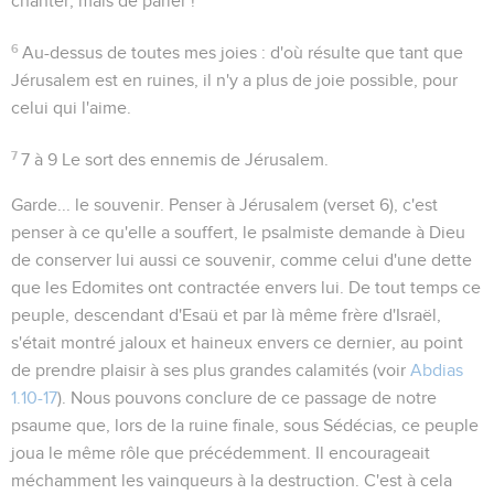
chanter, mais de parler !
6
Au-dessus de toutes mes joies
: d'où résulte que tant que
Jérusalem est en ruines, il n'y a plus de joie possible, pour
celui qui l'aime.
7
7 à 9
Le sort des ennemis de Jérusalem.
Garde... le souvenir
. Penser à Jérusalem (verset 6), c'est
penser à ce qu'elle a souffert, le psalmiste demande à Dieu
de conserver lui aussi ce souvenir, comme celui d'une dette
que les Edomites ont contractée envers lui. De tout temps ce
peuple, descendant d'Esaü et par là même frère d'Israël,
s'était montré jaloux et haineux envers ce dernier, au point
de prendre plaisir à ses plus grandes calamités (voir
Abdias
1.10-17
). Nous pouvons conclure de ce passage de notre
psaume que, lors de la ruine finale, sous Sédécias, ce peuple
joua le même rôle que précédemment. Il encourageait
méchamment les vainqueurs à la destruction. C'est à cela