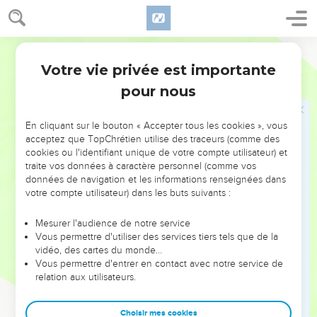
L'Eternel fera droit...
Tout ce verset 14 est une citation de
Deutéronome 32.36
. Il révèle quelle était la situation d'Israël,
Bible annotée
au moment où fut composé le psaume. Israël opprimé (après
Votre vie privée est importante
Psaumes
135
l'exil, ainsi que l'indiquent aussi certaines formes de langage
pour nous
du psaume) se demande si la promesse du Deutéronome ne
va pas s'accomplir.
En cliquant sur le bouton « Accepter tous les cookies », vous
acceptez que TopChrétien utilise des traceurs (comme des
Il se repentira
: sa colère fera place à la miséricorde, dès le
cookies ou l'identifiant unique de votre compte utilisateur) et
moment où le peuple lui-même recourra humblement à
traite vos données à caractère personnel (comme vos
cette miséricorde. Voir
Jérémie 18.7
, note.
données de navigation et les informations renseignées dans
votre compte utilisateur) dans les buts suivants :
15
15 à 18
Comment Israël, ayant un tel Dieu, resterait-il la
Mesurer l'audience de notre service
proie de nations qui n'ont que des dieux morts ? C'est ici une
Vous permettre d'utiliser des services tiers tels que de la
reproduction abrégée de
Psaumes 115.1-8
.
vidéo, des cartes du monde…
Vous permettre d'entrer en contact avec notre service de
relation aux utilisateurs.
19
19 à 21
Conclusion reproduisant, avec quelques variantes,
Psaumes 115.9-11
.
Choisir mes cookies