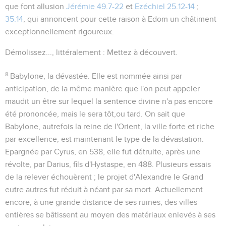
que font allusion
Jérémie 49.7-22
et
Ezéchiel 25.12-14
;
35.14
, qui annoncent pour cette raison à Edom un châtiment
exceptionnellement rigoureux.
Démolissez...
, littéralement :
Mettez à découvert
.
8
Babylone, la dévastée
. Elle est nommée ainsi par
anticipation, de la même manière que l'on peut appeler
maudit
un être sur lequel la sentence divine n'a pas encore
été prononcée, mais le sera tôt,ou tard. On sait que
Babylone, autrefois
la reine de l'Orient
, la ville forte et riche
par excellence, est maintenant le type de la dévastation.
Epargnée par Cyrus, en 538, elle fut détruite, après une
révolte, par Darius, fils d'Hystaspe, en 488. Plusieurs essais
de la relever échouèrent ; le projet d'Alexandre le Grand
eutre autres fut réduit à néant par sa mort. Actuellement
encore, à une grande distance de ses ruines, des villes
entières se bâtissent au moyen des matériaux enlevés à ses