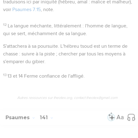
traduisons ici par iniquité (hébreu,
amal
: malice et malheur),
voir
Psaumes 7.15
, note.
12
La langue méchante
, littéralement :
l'homme de langue
,
qui se sert, méchamment de sa langue.
S'attachera à sa poursuite
. L'hébreu
tsoud
est un terme de
chasse : suivre à la piste ; chercher par tous les moyens à
s'emparer du gibier.
13
13 et 14
Ferme confiance de l'affligé.
Autres ressources sur theotex.org, contact theotex@gmail.com
Psaumes
141