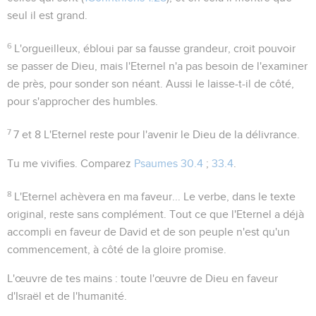
seul il est grand.
6
L'orgueilleux
, ébloui par sa fausse grandeur, croit pouvoir
se passer de Dieu, mais l'Eternel n'a pas besoin de l'examiner
de près, pour sonder son néant. Aussi le laisse-t-il de côté,
pour s'approcher des humbles.
7
7 et 8
L'Eternel reste pour l'avenir le Dieu de la délivrance.
Tu me vivifies
. Comparez
Psaumes 30.4
;
33.4
.
8
L'Eternel achèvera en ma faveur...
Le verbe, dans le texte
original, reste sans complément. Tout ce que l'Eternel a déjà
accompli en faveur de David et de son peuple n'est qu'un
commencement, à côté de la gloire promise.
L'œuvre de tes mains
: toute l'œuvre de Dieu en faveur
d'Israël et de l'humanité.