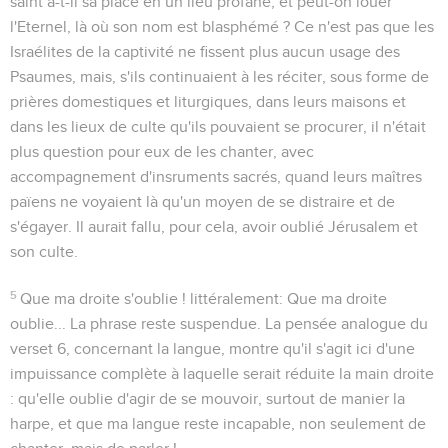
saint a-t-il sa place en un lieu profane, et peut-on louer
l'Eternel, là où son nom est blasphémé ? Ce n'est pas que les
Israélites de la captivité ne fissent plus aucun usage des
Psaumes, mais, s'ils continuaient à les réciter, sous forme de
prières domestiques et liturgiques, dans leurs maisons et
dans les lieux de culte qu'ils pouvaient se procurer, il n'était
plus question pour eux de les chanter, avec
accompagnement d'insruments sacrés, quand leurs maîtres
païens ne voyaient là qu'un moyen de se distraire et de
s'égayer. Il aurait fallu, pour cela, avoir oublié Jérusalem et
son culte.
5
Que ma droite s'oublie !
littéralement:
Que ma droite
oublie...
La phrase reste suspendue. La pensée analogue du
verset 6, concernant la langue, montre qu'il s'agit ici d'une
impuissance complète à laquelle serait réduite la main droite
: qu'elle oublie d'agir de se mouvoir, surtout de manier la
harpe, et que ma langue reste incapable, non seulement de