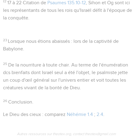
17
17 à 22
Citation de
Psaumes 135.10-12
,
Sihon
et
Og
sont ici
les représentants de tous les rois qu'Israël défit à l'époque de
la conquête.
23
Lorsque nous étions abaissés
: lors de la captivité de
Babylone.
25
De la nourriture à toute chair
. Au terme de l'énumération
dcs bienfaits dont Israël seul a été l'objet, le psalmiste jette
un coup d'œil général sur l'univers entier et voit toutes les
créatures vivant de la bonté de Dieu.
26
Conclusion.
Le Dieu des cieux
: comparez
Néhémie 1.4
;
2.4
.
Autres ressources sur theotex.org, contact theotex@gmail.com