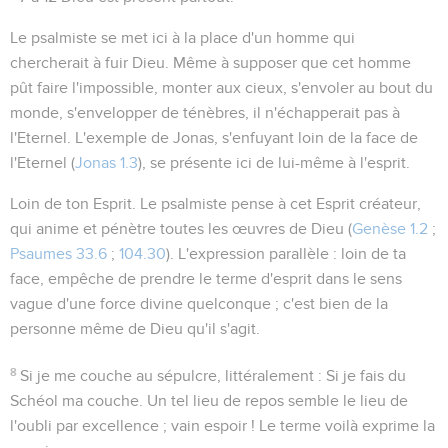
Le psalmiste se met ici à la place d'un homme qui
chercherait à fuir Dieu. Même à supposer que cet homme
pût faire l'impossible, monter aux cieux, s'envoler au bout du
monde, s'envelopper de ténèbres, il n'échapperait pas à
l'Eternel. L'exemple de Jonas, s'enfuyant
loin de la face de
l'Eternel
(
Jonas 1.3
), se présente ici de lui-même à l'esprit.
Loin de ton Esprit
. Le psalmiste pense à cet Esprit créateur,
qui anime et pénètre toutes les œuvres de Dieu (
Genèse 1.2
;
Psaumes 33.6
;
104.30
). L'expression parallèle :
loin de ta
face
, empêche de prendre le terme d'
esprit
dans le sens
vague d'une force divine quelconque ; c'est bien de la
personne même de Dieu qu'il s'agit.
8
Si je me couche au sépulcre
, littéralement :
Si je fais du
Schéol ma couche
. Un tel lieu de repos semble le lieu de
l'oubli par excellence ; vain espoir ! Le terme
voilà
exprime la