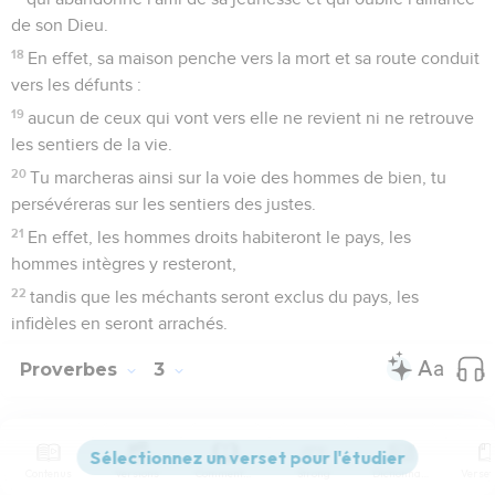
de son Dieu.
18
En effet, sa maison penche vers la mort et sa route conduit
vers les défunts :
19
aucun de ceux qui vont vers elle ne revient ni ne retrouve
les sentiers de la vie.
20
Tu marcheras ainsi sur la voie des hommes de bien, tu
persévéreras sur les sentiers des justes.
21
En effet, les hommes droits habiteront le pays, les
hommes intègres y resteront,
22
tandis que les méchants seront exclus du pays, les
infidèles en seront arrachés.
Proverbes
3
Seuls les Évangiles sont disponibles en vidéo pour le moment.
Contenus
Versions
Commentaires
Strong
Dictionnaire