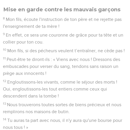
Mise en garde contre les mauvais garçons
8
Mon fils, écoute l'instruction de ton père et ne rejette pas
l'enseignement de ta mère !
9
En effet, ce sera une couronne de grâce pour ta tête et un
collier pour ton cou.
10
Mon fils, si des pécheurs veulent t’entraîner, ne cède pas !
11
Peut-être te diront-ils : « Viens avec nous ! Dressons des
embuscades pour verser du sang, tendons sans raison un
piège aux innocents !
12
Engloutissons-les vivants, comme le séjour des morts !
Oui, engloutissons-les tout entiers comme ceux qui
descendent dans la tombe !
13
Nous trouverons toutes sortes de biens précieux et nous
remplirons nos maisons de butin.
14
Tu auras ta part avec nous, il n'y aura qu'une bourse pour
nous tous ! »