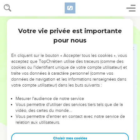
Votre vie privée est importante
pour nous
NE MANQUEZ PAS L’ÉVÉNEMENT
En cliquant sur le bouton « Accepter tous les cookies », vous
DE L’ANNÉE !
acceptez que TopChrétien utilise des traceurs (comme des
cookies ou l'identifiant unique de votre compte utilisateur) et
ET SI LEURS ERREURS POUVAIENT VOUS ÉVITER LES
traite vos données à caractère personnel (comme vos
VOTRES ?
données de navigation et les informations renseignées dans
votre compte utilisateur) dans les buts suivants :
On admire souvent les leaders pour leurs réussites, leur impact,
leur foi ou leur vision. Mais on voit moins les doutes, les erreurs
Mesurer l'audience de notre service
Vous permettre d'utiliser des services tiers tels que de la
et les saisons difficiles qu'ils ont traversés, alors même que ce
vidéo, des cartes du monde…
sont elles qui les ont façonnés.
Vous permettre d'entrer en contact avec notre service de
relation aux utilisateurs.
Dans cette conférence, leaders, entrepreneurs, et responsables
reviennent sur les erreurs marquantes de leur parcours et les
clés pour avancer avec plus de sagesse afin que leurs erreurs
Choisir mes cookies