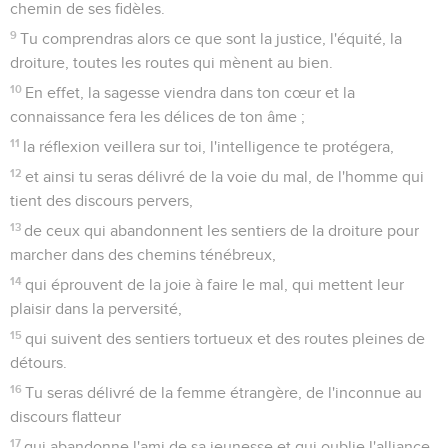
chemin de ses fidèles.
9
Tu comprendras alors ce que sont la justice, l'équité, la
droiture, toutes les routes qui mènent au bien.
10
En effet, la sagesse viendra dans ton cœur et la
connaissance fera les délices de ton âme ;
11
la réflexion veillera sur toi, l'intelligence te protégera,
12
et ainsi tu seras délivré de la voie du mal, de l'homme qui
tient des discours pervers,
13
de ceux qui abandonnent les sentiers de la droiture pour
marcher dans des chemins ténébreux,
14
qui éprouvent de la joie à faire le mal, qui mettent leur
plaisir dans la perversité,
15
qui suivent des sentiers tortueux et des routes pleines de
détours.
16
Tu seras délivré de la femme étrangère, de l'inconnue au
discours flatteur
17
qui abandonne l'ami de sa jeunesse et qui oublie l'alliance