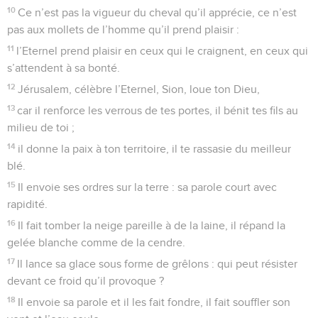
10
Ce n’est pas la vigueur du cheval qu’il apprécie, ce n’est
pas aux mollets de l’homme qu’il prend plaisir :
11
l’Eternel prend plaisir en ceux qui le craignent, en ceux qui
s’attendent à sa bonté.
12
Jérusalem, célèbre l’Eternel, Sion, loue ton Dieu,
13
car il renforce les verrous de tes portes, il bénit tes fils au
milieu de toi ;
14
il donne la paix à ton territoire, il te rassasie du meilleur
blé.
15
Il envoie ses ordres sur la terre : sa parole court avec
rapidité.
16
Il fait tomber la neige pareille à de la laine, il répand la
gelée blanche comme de la cendre.
17
Il lance sa glace sous forme de grêlons : qui peut résister
devant ce froid qu’il provoque ?
18
Il envoie sa parole et il les fait fondre, il fait souffler son