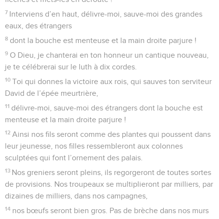
7
Interviens d’en haut, délivre-moi, sauve-moi des grandes
eaux, des étrangers
8
dont la bouche est menteuse et la main droite parjure !
9
O Dieu, je chanterai en ton honneur un cantique nouveau,
je te célébrerai sur le luth à dix cordes.
10
Toi qui donnes la victoire aux rois, qui sauves ton serviteur
David de l’épée meurtrière,
11
délivre-moi, sauve-moi des étrangers dont la bouche est
menteuse et la main droite parjure !
12
Ainsi nos fils seront comme des plantes qui poussent dans
leur jeunesse, nos filles ressembleront aux colonnes
sculptées qui font l’ornement des palais.
13
Nos greniers seront pleins, ils regorgeront de toutes sortes
de provisions. Nos troupeaux se multiplieront par milliers, par
dizaines de milliers, dans nos campagnes,
14
nos bœufs seront bien gros. Pas de brèche dans nos murs