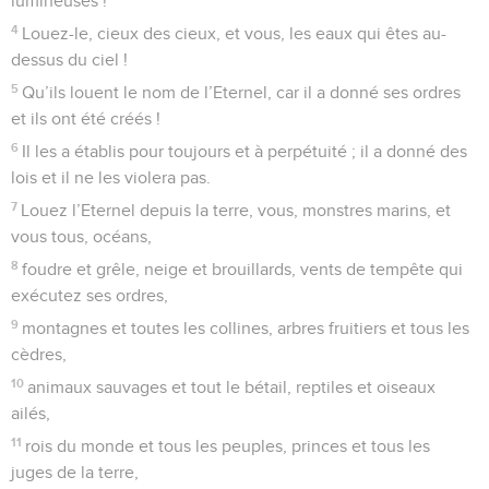
lumineuses !
4
Louez-le, cieux des cieux, et vous, les eaux qui êtes au-
dessus du ciel !
5
Qu’ils louent le nom de l’Eternel, car il a donné ses ordres
et ils ont été créés !
6
Il les a établis pour toujours et à perpétuité ; il a donné des
lois et il ne les violera pas.
7
Louez l’Eternel depuis la terre, vous, monstres marins, et
vous tous, océans,
8
foudre et grêle, neige et brouillards, vents de tempête qui
exécutez ses ordres,
9
montagnes et toutes les collines, arbres fruitiers et tous les
cèdres,
10
animaux sauvages et tout le bétail, reptiles et oiseaux
ailés,
11
rois du monde et tous les peuples, princes et tous les
juges de la terre,