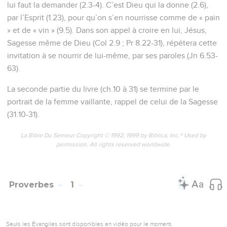
lui faut la demander (2.3-4). C’est Dieu qui la donne (2.6),
par l’Esprit (1.23), pour qu’on s’en nourrisse comme de « pain
» et de « vin » (9.5). Dans son appel à croire en lui, Jésus,
Sagesse même de Dieu (Col 2.9 ; Pr 8.22-31), répétera cette
invitation à se nourrir de lui-même, par ses paroles (Jn 6.53-
63).
La seconde partie du livre (ch.10 à 31) se termine par le
portrait de la femme vaillante, rappel de celui de la Sagesse
(31.10-31).
La Bible Du Semeur Copyright © 1992, 1999 by Biblica, Inc.® Used by
permission. All rights reserved worldwide.
Proverbes
1
Seuls les Évangiles sont disponibles en vidéo pour le moment.