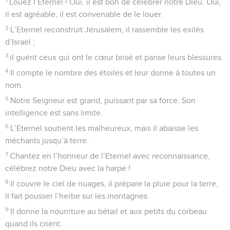
Louez l’Eternel ! Oui, il est bon de célébrer notre Dieu. Oui,
il est agréable, il est convenable de le louer.
2
L’Eternel reconstruit Jérusalem, il rassemble les exilés
d’Israël ;
3
il guérit ceux qui ont le cœur brisé et panse leurs blessures.
4
Il compte le nombre des étoiles et leur donne à toutes un
nom.
5
Notre Seigneur est grand, puissant par sa force. Son
intelligence est sans limite.
6
L’Eternel soutient les malheureux, mais il abaisse les
méchants jusqu’à terre.
7
Chantez en l’honneur de l’Eternel avec reconnaissance,
célébrez notre Dieu avec la harpe !
8
Il couvre le ciel de nuages, il prépare la pluie pour la terre,
il fait pousser l’herbe sur les montagnes.
9
Il donne la nourriture au bétail et aux petits du corbeau
quand ils crient.