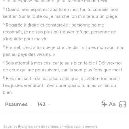
Je lui expose ma plainte, je lui raconte ma détresse.
4
Quand mon esprit est abattu en moi, toi, tu connais mon
sentier. Sur la route où je marche, on m’a tendu un piège.
5
Regarde à droite et constate-le : personne ne me
reconnaît, je ne sais plus où trouver refuge, personne ne
s’inquiète pour ma vie.
6
Eternel, c’est à toi que je crie. Je dis : « Tu es mon abri, ma
part au pays des vivants. »
7
Sois attentif à mes cris, car je suis bien faible ! Délivre-moi
de ceux qui me poursuivent, car ils sont plus forts que moi !
8
Fais-moi sortir de ma prison afin que je célèbre ton nom !
Les justes viendront m’entourer quand tu m’auras fait du
bien.
Psaumes
143
Seuls les Évangiles sont disponibles en vidéo pour le moment.