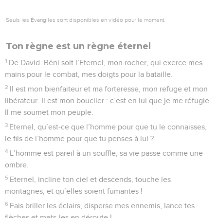
Seuls les Évangiles sont disponibles en vidéo pour le moment.
Ton règne est un règne éternel
1
De David. Béni soit l’Eternel, mon rocher, qui exerce mes
mains pour le combat, mes doigts pour la bataille.
2
Il est mon bienfaiteur et ma forteresse, mon refuge et mon
libérateur. Il est mon bouclier : c’est en lui que je me réfugie.
Il me soumet mon peuple.
3
Eternel, qu’est-ce que l’homme pour que tu le connaisses,
le fils de l’homme pour que tu penses à lui ?
4
L’homme est pareil à un souffle, sa vie passe comme une
ombre.
5
Eternel, incline ton ciel et descends, touche les
montagnes, et qu’elles soient fumantes !
6
Fais briller les éclairs, disperse mes ennemis, lance tes
flèches et mets-les en déroute !