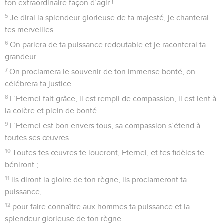
ton extraordinaire façon d’agir !
5
Je dirai la splendeur glorieuse de ta majesté, je chanterai
tes merveilles.
6
On parlera de ta puissance redoutable et je raconterai ta
grandeur.
7
On proclamera le souvenir de ton immense bonté, on
célébrera ta justice.
8
L’Eternel fait grâce, il est rempli de compassion, il est lent à
la colère et plein de bonté.
9
L’Eternel est bon envers tous, sa compassion s’étend à
toutes ses œuvres.
10
Toutes tes œuvres te loueront, Eternel, et tes fidèles te
béniront ;
11
ils diront la gloire de ton règne, ils proclameront ta
puissance,
12
pour faire connaître aux hommes ta puissance et la
splendeur glorieuse de ton règne.