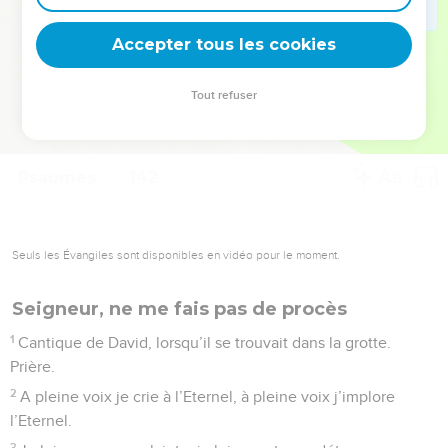
deviennent vos tremplins. Que vous guidiez un ministère, une
équipe, un groupe ou une famille, leur expérience est faite
Accepter tous les cookies
pour vous.
Tout refuser
Je découvre l’événement
Psaumes
142
Seuls les Évangiles sont disponibles en vidéo pour le moment.
Seigneur, ne me fais pas de procès
1
Cantique de David, lorsqu’il se trouvait dans la grotte.
Prière.
2
A pleine voix je crie à l’Eternel, à pleine voix j’implore
l’Eternel.
3