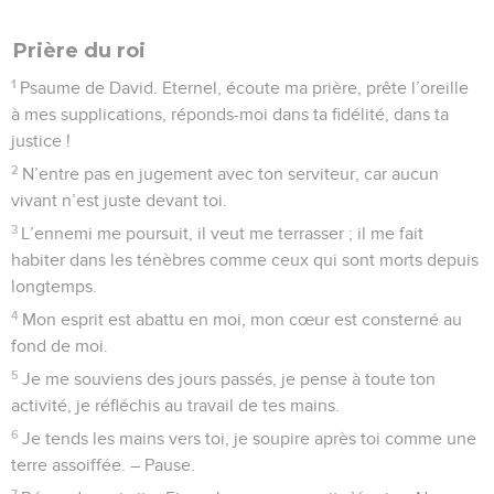
Prière du roi
1
Psaume de David. Eternel, écoute ma prière, prête l’oreille
à mes supplications, réponds-moi dans ta fidélité, dans ta
justice !
2
N’entre pas en jugement avec ton serviteur, car aucun
vivant n’est juste devant toi.
3
L’ennemi me poursuit, il veut me terrasser ; il me fait
habiter dans les ténèbres comme ceux qui sont morts depuis
longtemps.
4
Mon esprit est abattu en moi, mon cœur est consterné au
fond de moi.
5
Je me souviens des jours passés, je pense à toute ton
activité, je réfléchis au travail de tes mains.
6
Je tends les mains vers toi, je soupire après toi comme une
terre assoiffée. – Pause.
7