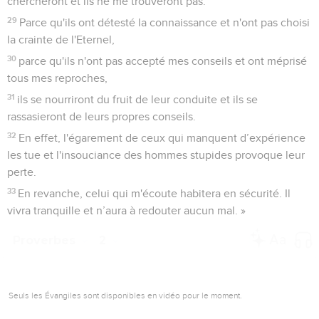
chercheront et ils ne me trouveront pas.
29
Parce qu'ils ont détesté la connaissance et n'ont pas choisi
la crainte de l'Eternel,
30
parce qu'ils n'ont pas accepté mes conseils et ont méprisé
tous mes reproches,
31
ils se nourriront du fruit de leur conduite et ils se
rassasieront de leurs propres conseils.
32
En effet, l'égarement de ceux qui manquent d’expérience
les tue et l'insouciance des hommes stupides provoque leur
perte.
33
En revanche, celui qui m'écoute habitera en sécurité. Il
vivra tranquille et n’aura à redouter aucun mal. »
Proverbes
2
Seuls les Évangiles sont disponibles en vidéo pour le moment.