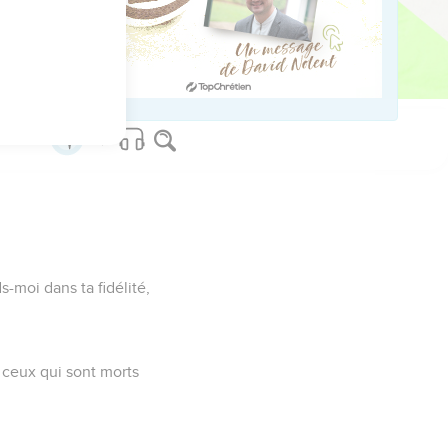
car ils sont plus forts
urer quand tu m’auras
-moi dans ta fidélité,
e ceux qui sont morts