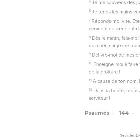
5
Je me souviens des jou
6
Je tends les mains ver
7
Réponds-moi vite, Eter
ceux qui descendent da
8
Dès le matin, fais-moi
marcher, car je me tourn
9
Délivre-moi de mes en
10
Enseigne-moi à faire 
de la droiture !
11
A cause de ton nom, Et
12
Dans ta bonté, réduis
serviteur !
Psaumes
144
Seuls les É