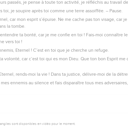
rs passés, je pense à toute ton activité, je réfléchis au travail d
s toi, je soupire après toi comme une terre assoiffée. – Pause.
nel, car mon esprit s’épuise. Ne me cache pas ton visage, car je 
ns la tombe.
 entendre ta bonté, car je me confie en toi ! Fais-moi connaître l
e vers toi !
nemis, Eternel ! C’est en toi que je cherche un refuge.
ta volonté, car c’est toi qui es mon Dieu. Que ton bon Esprit me c
ernel, rends-moi la vie ! Dans ta justice, délivre-moi de la détre
 mes ennemis au silence et fais disparaître tous mes adversaires, 
vangiles sont disponibles en vidéo pour le moment.