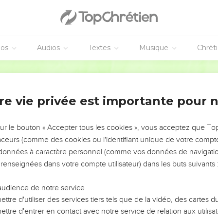
éos
Audios
Textes
Musique
Chrét
vangiles sont disponibles en vidéo pour le moment.
Segond 21
fais pas de procès
re vie privée est importante pour 
qu’il se trouvait dans la grotte. Prière.
l’Eternel, à pleine voix j’implore l’Eternel.
sur le bouton « Accepter tous les cookies », vous acceptez que T
te, je lui raconte ma détresse.
traceurs (comme des cookies ou l'identifiant unique de votre compte 
s données à caractère personnel (comme vos données de navigatio
abattu en moi, toi, tu connais mon sentier. Sur la route où je ma
 renseignées dans votre compte utilisateur) dans les buts suivants 
nstate-le : personne ne me reconnaît, je ne sais plus où trouver
audience de notre service
ttre d'utiliser des services tiers tels que de la vidéo, des cartes
e je crie. Je dis : « Tu es mon abri, ma part au pays des vivants. »
ttre d'entrer en contact avec notre service de relation aux utilisat