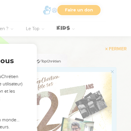
Faire un don
ien ?
Le Top
nous
opChrétien
utilisateur)
n et les
rche, on m’a tendu un
:
 refuge, personne ne
 du monde…
eurs.