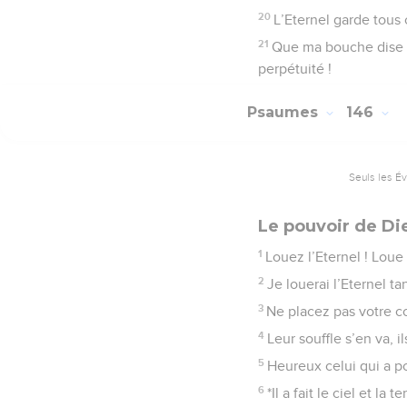
20
L’Eternel garde tous 
21
Que ma bouche dise la
perpétuité !
Psaumes
146
Seuls les É
Le pouvoir de Die
1
Louez l’Eternel ! Loue
2
Je louerai l’Eternel ta
3
Ne placez pas votre c
4
Leur souffle s’en va, i
5
Heureux celui qui a po
6
*Il a fait le ciel et la