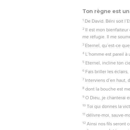
Ton règne est un
1
De David. Béni soit l’
2
Il est mon bienfaiteur
me réfugie. Il me soum
3
Eternel, qu’est-ce que
4
L’homme est pareil à 
5
Eternel, incline ton c
6
Fais briller les éclai
7
Interviens d’en haut,
8
dont la bouche est men
9
O Dieu, je chanterai e
10
Toi qui donnes la vic
11
délivre-moi, sauve-mo
12
Ainsi nos fils seront