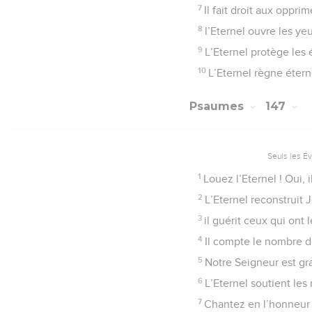
7
Il fait droit aux oppri
8
l’Eternel ouvre les ye
9
L’Eternel protège les é
10
L’Eternel règne étern
Psaumes
147
Seuls les É
1
Louez l’Eternel ! Oui, 
2
L’Eternel reconstruit J
3
il guérit ceux qui ont 
4
Il compte le nombre d
5
Notre Seigneur est gra
6
L’Eternel soutient les
7
Chantez en l’honneur 