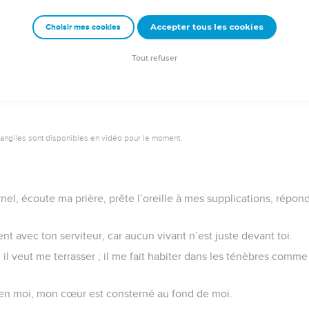
s, car je suis bien faible ! Délivre-moi de ceux qui me poursuivent, 
Accepter tous les cookies
Choisir mes cookies
prison afin que je célèbre ton nom ! Les justes viendront m’ento
Tout refuser
vangiles sont disponibles en vidéo pour le moment.
el, écoute ma prière, prête l’oreille à mes supplications, réponds
t avec ton serviteur, car aucun vivant n’est juste devant toi.
il veut me terrasser ; il me fait habiter dans les ténèbres comm
 en moi, mon cœur est consterné au fond de moi.