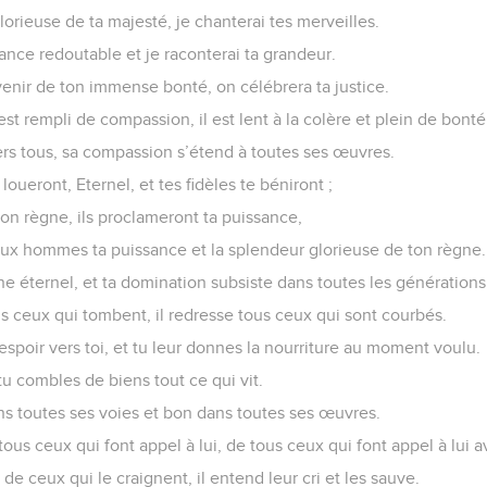
glorieuse de ta majesté, je chanterai tes merveilles.
ance redoutable et je raconterai ta grandeur.
enir de ton immense bonté, on célébrera ta justice.
l est rempli de compassion, il est lent à la colère et plein de bonté
ers tous, sa compassion s’étend à toutes ses œuvres.
oueront, Eternel, et tes fidèles te béniront ;
e ton règne, ils proclameront ta puissance,
 aux hommes ta puissance et la splendeur glorieuse de ton règne.
e éternel, et ta domination subsiste dans toutes les générations
us ceux qui tombent, il redresse tous ceux qui sont courbés.
spoir vers toi, et tu leur donnes la nourriture au moment voulu.
tu combles de biens tout ce qui vit.
ans toutes ses voies et bon dans toutes ses œuvres.
tous ceux qui font appel à lui, de tous ceux qui font appel à lui a
s de ceux qui le craignent, il entend leur cri et les sauve.