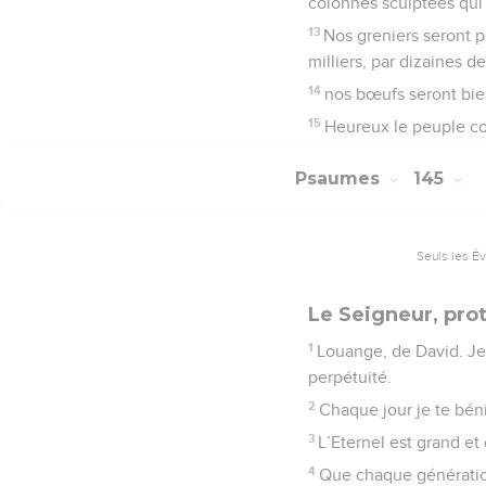
colonnes sculptées qui 
13
Nos greniers seront p
milliers, par dizaines 
14
nos bœufs seront bien
15
Heureux le peuple com
Psaumes
145
Seuls les É
Le Seigneur, prot
1
Louange, de David. Je 
perpétuité.
2
Chaque jour je te béni
3
L’Eternel est grand et
4
Que chaque génération