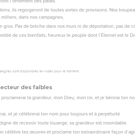
font l’ornement des palais.
leins, ils regorgeront de toutes sortes de provisions. Nos troupea
de milliers, dans nos campagnes,
 gros. Pas de brèche dans nos murs ni de déportation, pas de cri
blé de ces bienfaits, heureux le peuple dont l’Eternel est le Di
vangiles sont disponibles en vidéo pour le moment.
ecteur des faibles
proclamerai ta grandeur, mon Dieu, mon roi, et je bénirai ton no
rai, et je célébrerai ton nom pour toujours et à perpétuité.
 digne de recevoir toute louange, sa grandeur est insondable.
 célèbre tes œuvres et proclame ton extraordinaire façon d’agir