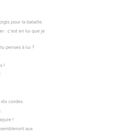
gts pour la bataille.
r : c’est en lui que je
tu penses à lui ?
s !
!
 dix cordes.
,
rjure !
essembleront aux