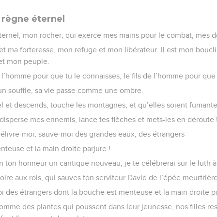
 règne éternel
Eternel, mon rocher, qui exerce mes mains pour le combat, mes doi
 et ma forteresse, mon refuge et mon libérateur. Il est mon bouclie
et mon peuple.
 l’homme pour que tu le connaisses, le fils de l’homme pour que 
un souffle, sa vie passe comme une ombre.
iel et descends, touche les montagnes, et qu’elles soient fumante
rs, disperse mes ennemis, lance tes flèches et mets-les en déroute 
 délivre-moi, sauve-moi des grandes eaux, des étrangers
teuse et la main droite parjure !
n ton honneur un cantique nouveau, je te célébrerai sur le luth à
toire aux rois, qui sauves ton serviteur David de l’épée meurtrière
i des étrangers dont la bouche est menteuse et la main droite pa
 comme des plantes qui poussent dans leur jeunesse, nos filles r