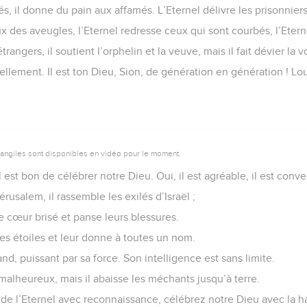
més, il donne du pain aux affamés. L’Eternel délivre les prisonniers
ux des aveugles, l’Eternel redresse ceux qui sont courbés, l’Etern
trangers, il soutient l’orphelin et la veuve, mais il fait dévier la
ellement. Il est ton Dieu, Sion, de génération en génération ! Lou
vangiles sont disponibles en vidéo pour le moment.
il est bon de célébrer notre Dieu. Oui, il est agréable, il est conv
érusalem, il rassemble les exilés d’Israël ;
le cœur brisé et panse leurs blessures.
es étoiles et leur donne à toutes un nom.
nd, puissant par sa force. Son intelligence est sans limite.
 malheureux, mais il abaisse les méchants jusqu’à terre.
de l’Eternel avec reconnaissance, célébrez notre Dieu avec la ha