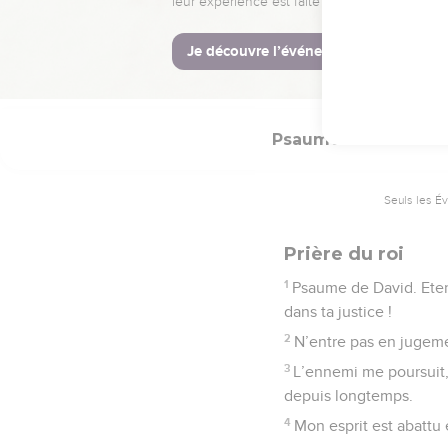
Sois attentif à mes cri
que moi !
8
Fais-moi sortir de ma 
fait du bien.
Psaumes
143
Seuls les É
Prière du roi
1
Psaume de David. Etern
dans ta justice !
2
N’entre pas en jugemen
3
L’ennemi me poursuit, 
depuis longtemps.
4
Mon esprit est abattu