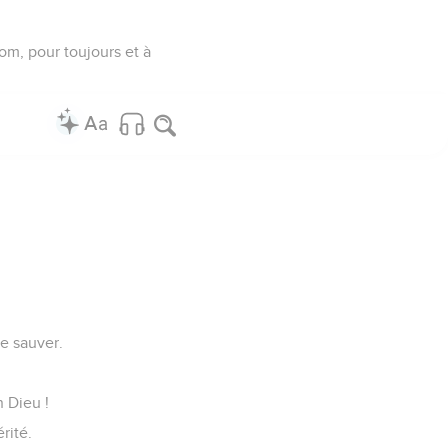
om, pour toujours et à
e sauver.
n Dieu !
érité.