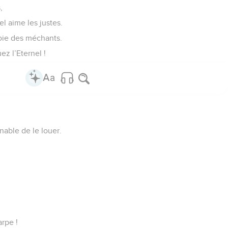
,
el aime les justes.
 voie des méchants.
ez l’Eternel !
enable de le louer.
rpe !