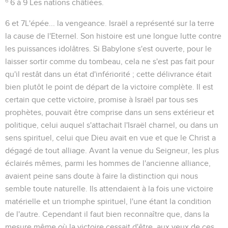
6
6 à 9
Les nations châtiées.
6 et 7
L'épée... la vengeance
. Israël a représenté sur la terre
la cause de l'Eternel. Son histoire est une longue lutte contre
les puissances idolâtres. Si Babylone s'est ouverte, pour le
laisser sortir comme du tombeau, cela ne s'est pas fait pour
qu'il restât dans un état d'infériorité ; cette délivrance était
bien plutôt le point de départ de la victoire complète. Il est
certain que cette victoire, promise à Israël par tous ses
prophètes, pouvait être comprise dans un sens extérieur et
politique, celui auquel s'attachait l'Israël charnel, ou dans un
sens spirituel, celui que Dieu avait en vue et que le Christ a
dégagé de tout alliage. Avant la venue du Seigneur, les plus
éclairés mêmes, parmi les hommes de l'ancienne alliance,
avaient peine sans doute à faire la distinction qui nous
semble toute naturelle. Ils attendaient à la fois une victoire
matérielle et un triomphe spirituel, l'une étant la condition
de l'autre. Cependant il faut bien reconnaître que, dans la
mesure même où la victoire cessait d'être, aux yeux de ces