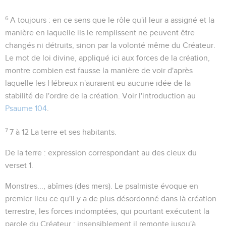
6
A toujours
: en ce sens que le rôle qu'il leur a assigné et la
manière en laquelle ils le remplissent ne peuvent être
changés ni détruits, sinon par la volonté même du Créateur.
Le mot de loi divine, appliqué ici aux forces de la création,
montre combien est fausse la manière de voir d'après
laquelle les Hébreux n'auraient eu aucune idée de la
stabilité de l'ordre de la création. Voir l'introduction au
Psaume 104
.
7
7 à 12
La terre et ses habitants.
De la terre
: expression correspondant au
des cieux
du
verset 1.
Monstres..., abîmes
(des mers). Le psalmiste évoque en
premier lieu ce qu'il y a de plus désordonné dans là création
terrestre, les forces indomptées, qui pourtant
exécutent la
parole
du Créateur ; insensiblement il remonte jusqu'à