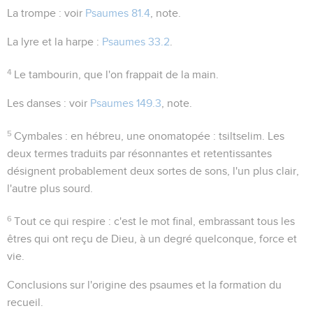
La trompe
: voir
Psaumes 81.4
, note.
La lyre et la harpe
:
Psaumes 33.2
.
4
Le tambourin
, que l'on frappait de la main.
Les danses
: voir
Psaumes 149.3
, note.
5
Cymbales
: en hébreu, une onomatopée :
tsiltselim
. Les
deux termes traduits par
résonnantes
et
retentissantes
désignent probablement deux sortes de sons, l'un plus clair,
l'autre plus sourd.
6
Tout ce qui respire
: c'est le mot final, embrassant tous les
êtres qui ont reçu de Dieu, à un degré quelconque, force et
vie.
Conclusions sur l'origine des psaumes et la formation du
recueil.