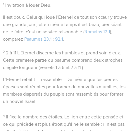
1
Invitation à louer Dieu.
Il est doux
. Celui qui loue l'Eternel de tout son cœur y trouve
une grande joie ; et en même temps
il est beau
, bienséant
de le faire, c'est un
service raisonnable
(
Romains 12.1
),
comparez
Psaumes 23.1
;
92.1
.
2
2 à 11
L'Eternel discerne les humbles et prend soin d'eux.
Cette première partie du psaume comprend deux strophes
d'égale longueur (versets 1 à 6 et 7 à 11 ).
L'Eternel rebâtit..., rassemble...
De même que les pierres
éparses sont réunies pour former de nouvelles murailles, les
membres dispersés du peuple sont rassemblés pour former
un nouvel Israël.
4
Il fixe le nombre des étoiles
. Le lien entre cette pensée et
ce qui précède est plus étroit qu'il ne le semble : il n'est pas