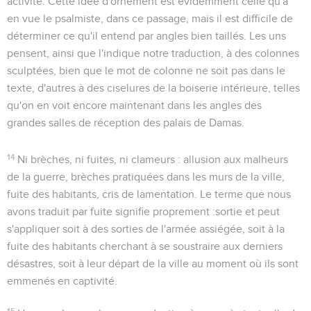
activité. Cette idée d'ornement est évidemment celle qu'a
en vue le psalmiste, dans ce passage, mais il est difficile de
déterminer ce qu'il entend par
angles bien taillés
. Les uns
pensent, ainsi que l'indique notre traduction, à des colonnes
sculptées, bien que le mot de
colonne
ne soit pas dans le
texte, d'autres à des ciselures de la boiserie intérieure, telles
qu'on en voit encore maintenant dans les angles des
grandes salles de réception des palais de Damas.
14
Ni brèches, ni fuites, ni clameurs
: allusion aux malheurs
de la guerre,
brèches
pratiquées dans les murs de la ville,
fuite
des habitants,
cris
de lamentation. Le terme que nous
avons traduit par
fuite
signifie proprement :
sortie
et peut
s'appliquer soit à des sorties de l'armée assiégée, soit à la
fuite des habitants cherchant à se soustraire aux derniers
désastres, soit à leur départ de la ville au moment où ils sont
emmenés en captivité.
15