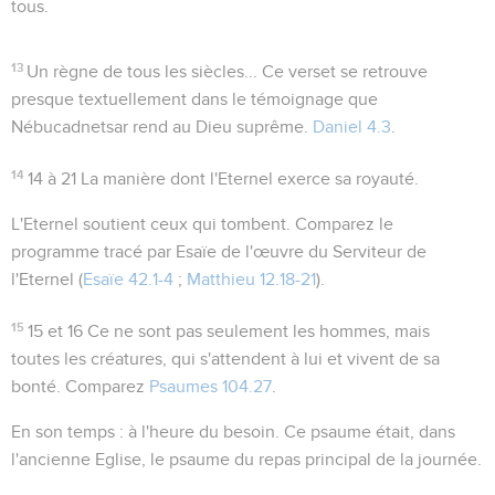
tous.
13
Un règne de tous les siècles...
Ce verset se retrouve
presque textuellement dans le témoignage que
Nébucadnetsar rend au
Dieu suprême
.
Daniel 4.3
.
14
14 à 21
La manière dont l'Eternel exerce sa royauté.
L'Eternel soutient ceux qui tombent
. Comparez le
programme tracé par Esaïe de l'œuvre du Serviteur de
l'Eternel (
Esaïe 42.1-4
;
Matthieu 12.18-21
).
15
15 et 16
Ce ne sont pas seulement les hommes, mais
toutes les créatures, qui s'attendent à lui et vivent de sa
bonté. Comparez
Psaumes 104.27
.
En son temps
: à l'heure du besoin. Ce psaume était, dans
l'ancienne Eglise, le psaume du repas principal de la journée.