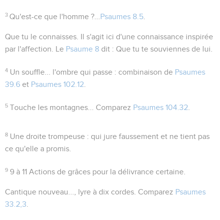
3
Qu'est-ce que l'homme ?...
Psaumes 8.5
.
Que tu le connaisses
. Il s'agit ici d'une connaissance inspirée
par l'affection. Le
Psaume 8
dit :
Que tu te souviennes de lui
.
4
Un souffle... l'ombre qui passe
: combinaison de
Psaumes
39.6
et
Psaumes 102.12
.
5
Touche les montagnes...
Comparez
Psaumes 104.32
.
8
Une droite trompeuse
: qui jure faussement et ne tient pas
ce qu'elle a promis.
9
9 à 11
Actions de grâces pour la délivrance certaine.
Cantique nouveau..., lyre à dix cordes
. Comparez
Psaumes
33.2,3
.