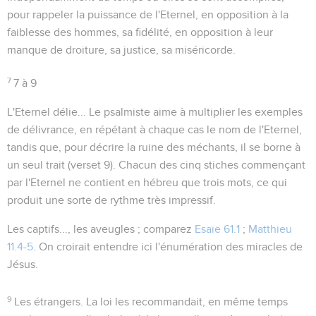
pour rappeler la puissance de l'Eternel, en opposition à la
faiblesse des hommes, sa fidélité, en opposition à leur
manque de droiture, sa justice, sa miséricorde.
7
7 à 9
L'Eternel délie...
Le psalmiste aime à multiplier les exemples
de délivrance, en répétant à chaque cas le nom de l'Eternel,
tandis que, pour décrire la ruine des méchants, il se borne à
un seul trait (verset 9). Chacun des cinq stiches commençant
par
l'Eternel
ne contient en hébreu que trois mots, ce qui
produit une sorte de rythme très impressif.
Les captifs..., les aveugles
; comparez
Esaïe 61.1
;
Matthieu
11.4-5
. On croirait entendre ici l'énumération des miracles de
Jésus.
9
Les étrangers
. La loi les recommandait, en même temps