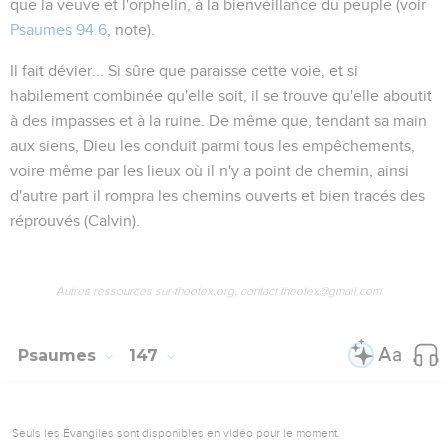
que
la veuve et l'orphelin
, à la bienveillance du peuple (voir
Psaumes 94.6
, note).
Il fait dévier...
Si sûre que paraisse cette voie, et si
habilement combinée qu'elle soit, il se trouve qu'elle aboutit
à des impasses et à la ruine.
De même que, tendant sa main
aux siens, Dieu les conduit parmi tous les empêchements,
voire même par les lieux où il n'y a point de chemin, ainsi
d'autre part il rompra les chemins ouverts et bien tracés des
réprouvés
(Calvin).
Autres ressources sur theotex.org, contact theotex@gmail.com
Psaumes
147
Seuls les Évangiles sont disponibles en vidéo pour le moment.