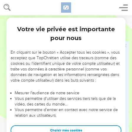
manque de complément, quelques-uns traduisent :
J'ai mis à
couvert auprès de toi... mes pensées
, mon secret ; je te l'ai
confié.
Bible annotée
Votre vie privée est importante
Psaumes
143
10
Ton bon Esprit
, littéralement :
ton Esprit, qui est bon
, qui
pour nous
est le bien même et qui veut le bien de ceux qui t'aiment.
Sur une voie unie
, littéralement :
dans une terre unie
; mais il
En cliquant sur le bouton « Accepter tous les cookies », vous
acceptez que TopChrétien utilise des traceurs (comme des
est possible que dans le texte hébreu une erreur de copiste
cookies ou l'identifiant unique de votre compte utilisateur) et
ait substitué le mot de terre à celui de sentier.
traite vos données à caractère personnel (comme vos
données de navigation et les informations renseignées dans
11
votre compte utilisateur) dans les buts suivants :
A cause de ton nom
: voir
Psaumes 25.11
11 et 12
Dans ta justice, retire mon âme..., dans ta miséricorde,
Mesurer l'audience de notre service
Vous permettre d'utiliser des services tiers tels que de la
retranche...
On s'attendrait à un ordre inverse : Sauve, dans
vidéo, des cartes du monde…
ta bonté, et détruis dans ta justice. Mais ici, comme au verset
Vous permettre d'entrer en contact avec notre service de
1, le psalmiste ne donne pas au mot de justice un sens
relation aux utilisateurs.
juridique. Parce que l'Eternel est juste envers lui-même, il
sauve celui qui est
son serviteur
, et parce qu'il aime ce
Choisir mes cookies