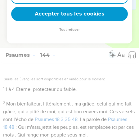
dernier, il détruit ses ennemis. Quant à ce dernier vœu, voir
la note d'introduction au
Psaume 109
.
Accepter tous les cookies
Tout refuser
Autres ressources sur theotex.org, contact theotex@gmail.com
Psaumes
144
Seuls les Évangiles sont disponibles en vidéo pour le moment.
1
1 à 4
Eternel protecteur du faible.
2
Mon bienfaiteur
, littéralement :
ma grâce
, celui qui me fait
grâce, qui a pitié de moi, qui est bon envers moi. Ces versets
sont l'écho de
Psaumes 18.3
,
35-48
. La parole de
Psaumes
18.48
:
Qui m'assujettit les peuples
, est remplacée ici par ces
mots :
Qui range mon peuple sous moi
.