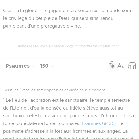
C'est là la gloire...
Le jugement à exercer sur le monde sera
le privilège du peuple de Dieu, qui sera ainsi rendu
participant d'une prérogative divine.
Autres ressources sur theotex.org, contact theotex@gmail.com
Psaumes
150
Seuls les Évangiles sont disponibles en vidéo pour le moment.
1
Le lieu de l'adoration est le
sanctuaire
, le temple terrestre
de l'Eternel, d'où la pensée du fidèle s'élève aussitôt au
sanctuaire céleste, désigné ici par ces mots :
l'étendue de sa
force
(où éclate sa force ; comparez
Psaumes 68.35
). Le
psalmiste s'adresse à la fois aux hommes et aux anges. La
mention de la
puissance
divine introduit la pensée du verset