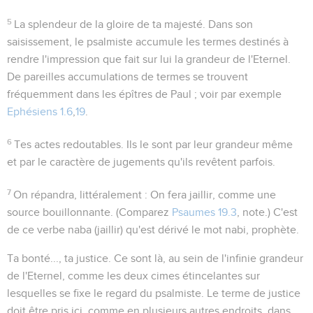
5
La splendeur de la gloire de ta majesté
. Dans son
saisissement, le psalmiste accumule les termes destinés à
rendre l'impression que fait sur lui la grandeur de l'Eternel.
De pareilles accumulations de termes se trouvent
fréquemment dans les épîtres de Paul ; voir par exemple
Ephésiens 1.6
,
19
.
6
Tes actes redoutables
. Ils le sont par leur grandeur même
et par le caractère de jugements qu'ils revêtent parfois.
7
On répandra
, littéralement :
On fera jaillir
, comme une
source bouillonnante. (Comparez
Psaumes 19.3
, note.) C'est
de ce verbe
naba
(jaillir) qu'est dérivé le mot
nabi
, prophète.
Ta bonté..., ta justice
. Ce sont là, au sein de l'infinie grandeur
de l'Eternel, comme les deux cimes étincelantes sur
lesquelles se fixe le regard du psalmiste. Le terme de
justice
doit être pris ici, comme en plusieurs autres endroits, dans