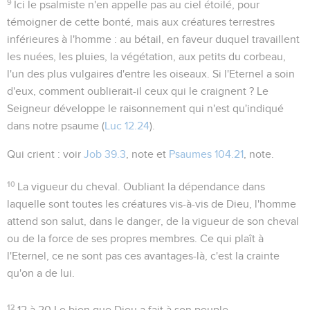
9
Ici le psalmiste n'en appelle pas au ciel étoilé, pour
témoigner de cette bonté, mais aux créatures terrestres
inférieures à l'homme : au
bétail
, en faveur duquel travaillent
les nuées, les pluies, la végétation, aux
petits du corbeau
,
l'un des plus vulgaires d'entre les oiseaux. Si l'Eternel a soin
d'eux, comment oublierait-il ceux qui le craignent ? Le
Seigneur développe le raisonnement qui n'est qu'indiqué
dans notre psaume (
Luc 12.24
).
Qui crient
: voir
Job 39.3
, note et
Psaumes 104.21
, note.
10
La vigueur du cheval
. Oubliant la dépendance dans
laquelle sont toutes les créatures vis-à-vis de Dieu, l'homme
attend son salut, dans le danger, de la vigueur de son cheval
ou de la force de ses propres membres. Ce qui plaît à
l'Eternel, ce ne sont pas ces avantages-là, c'est la crainte
qu'on a de lui.
12
12 à 20
Le bien que Dieu a fait à son peuple.