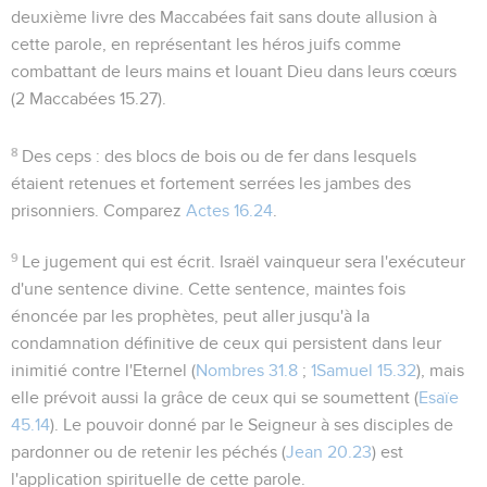
deuxième livre des Maccabées fait sans doute allusion à
cette parole, en représentant les héros juifs comme
combattant de leurs mains et louant Dieu dans leurs cœurs
(2 Maccabées 15.27).
8
Des ceps
: des blocs de bois ou de fer dans lesquels
étaient retenues et fortement serrées les jambes des
prisonniers. Comparez
Actes 16.24
.
9
Le jugement qui est écrit
. Israël vainqueur sera l'exécuteur
d'une sentence divine. Cette sentence, maintes fois
énoncée par les prophètes, peut aller jusqu'à la
condamnation définitive de ceux qui persistent dans leur
inimitié contre l'Eternel (
Nombres 31.8
;
1Samuel 15.32
), mais
elle prévoit aussi la grâce de ceux qui se soumettent (
Esaïe
45.14
). Le pouvoir donné par le Seigneur à ses disciples de
pardonner
ou de
retenir
les péchés (
Jean 20.23
) est
l'application spirituelle de cette parole.