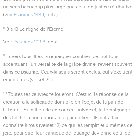
un sens beaucoup plus large que celui de justice rétributive
(voir
Psaumes 143.1
, note).
8
8 à 13
Le règne de l'Eternel.
Voir
Psaumes 103.8
, note.
9
Envers tous
. Il est à remarquer combien ce mot
tous
,
accentuant l'universalité de la grâce divine, revient souvent
dans ce psaume. Ceux-là seuls seront exclus, qui s'excluent
eux-mêmes (verset 20).
10
Toutes tes œuvres te loueront
. C'est ici la réponse de la
création à la sollicitude dont elle en l'objet de la part de
l'Eternel. Au milieu de ce concert universel, le témoignage
des
fidèles
a une importance particulière. Ils ont à
faire
connaître
à tous (verset 12) ce qui les remplit eux-mêmes de
joie, pour que, leur cantique de louange devienne celui de