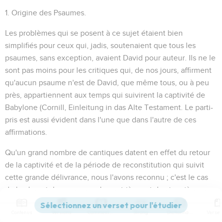
1. Origine des Psaumes.
Les problèmes qui se posent à ce sujet étaient bien
simplifiés pour ceux qui, jadis, soutenaient que tous les
psaumes, sans exception, avaient David pour auteur. Ils ne le
sont pas moins pour les critiques qui, de nos jours, affirment
qu'aucun psaume n'est de David, que même tous, ou à peu
près, appartiennent aux temps qui suivirent la captivité de
Babylone (Cornill,
Einleitung in das Alte Testament
. Le parti-
pris est aussi évident dans l'une que dans l'autre de ces
affirmations.
Qu'un grand nombre de cantiques datent en effet du retour
de la captivité et de la période de reconstitution qui suivit
cette grande délivrance, nous l'avons reconnu ; c'est le cas
de la plupart des psaumes du quatrième et du cinquième
livre et de quelques-uns du troisième (85, 86). Mais une
Contenus
Versions
Commentaires
Strong
Dictionnaire
étude impartiale ne saurait assigner à tous les psaumes une