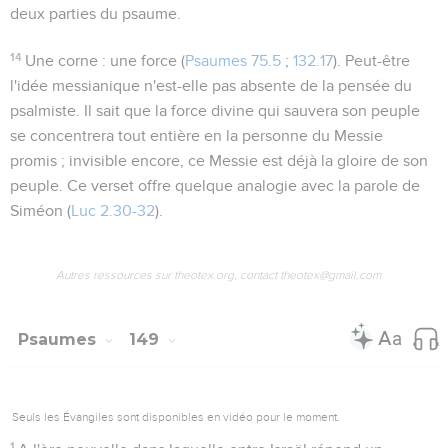
deux parties du psaume.
14
Une corne
: une force (
Psaumes 75.5
;
132.17
). Peut-être
l'idée messianique n'est-elle pas absente de la pensée du
psalmiste. Il sait que la force divine qui sauvera son peuple
se concentrera tout entière en la personne du Messie
promis ; invisible encore, ce Messie est déjà la gloire de son
peuple. Ce verset offre quelque analogie avec la parole de
Siméon (
Luc 2.30-32
).
Autres ressources sur theotex.org, contact theotex@gmail.com
Psaumes
149
Seuls les Évangiles sont disponibles en vidéo pour le moment.
1