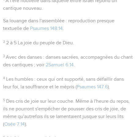
A l'ère nouvelle dans laquelle entre Israël répond un
cantique nouveau.
Sa louange dans l'assemblée
: reproduction presque
textuelle de
Psaumes 148.14
.
2
2 à 5
La joie du peuple de Dieu.
3
Avec des danses
: danses sacrées, accompagnées du chant
des cantiques ; voir
2Samuel 6.14
.
4
Les humbles
: ceux qui ont supporté, sans défaillir dans
leur foi, la souffrance et le mépris (
Psaumes 147.6
).
5
Des cris de joie sur leur couche
. Même à l'heure du repos,
ils ne pourront s'empêcher de pousser des cris de joie, de
même qu'autrefois ils se lamentaient jusque sur leurs lits
(
Osée 7.14
).