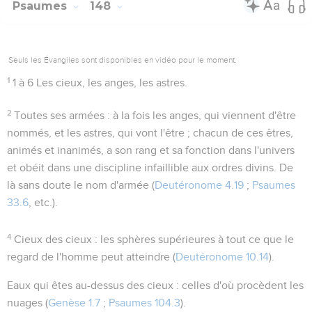
Psaumes
148
Seuls les Évangiles sont disponibles en vidéo pour le moment.
1
1 à 6
Les cieux, les anges, les astres.
2
Toutes ses armées
: à la fois les anges, qui viennent d'être
nommés, et les astres, qui vont l'être ; chacun de ces êtres,
animés et inanimés, a son rang et sa fonction dans l'univers
et obéit dans une discipline infaillible aux ordres divins. De
là sans doute le nom d'armée (
Deutéronome 4.19
;
Psaumes
33.6
, etc.).
4
Cieux des cieux
: les sphères supérieures à tout ce que le
regard de l'homme peut atteindre (
Deutéronome 10.14
).
Eaux qui êtes au-dessus des cieux
: celles d'où procèdent les
nuages (
Genèse 1.7
;
Psaumes 104.3
).