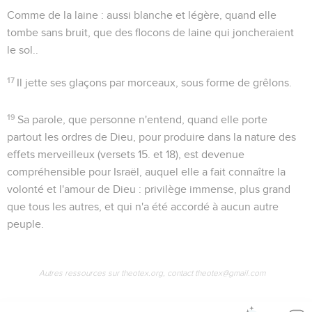
Comme de la laine
: aussi blanche et légère, quand elle
tombe sans bruit, que des flocons de laine qui joncheraient
le sol..
17
Il jette ses glaçons par morceaux
, sous forme de grêlons.
19
Sa parole
, que personne n'entend, quand elle porte
partout les ordres de Dieu, pour produire dans la nature des
effets merveilleux (versets 15. et 18), est devenue
compréhensible pour Israël, auquel elle a fait connaître la
volonté et l'amour de Dieu : privilège immense, plus grand
que tous les autres, et qui n'a été accordé à aucun autre
peuple.
Autres ressources sur theotex.org, contact theotex@gmail.com