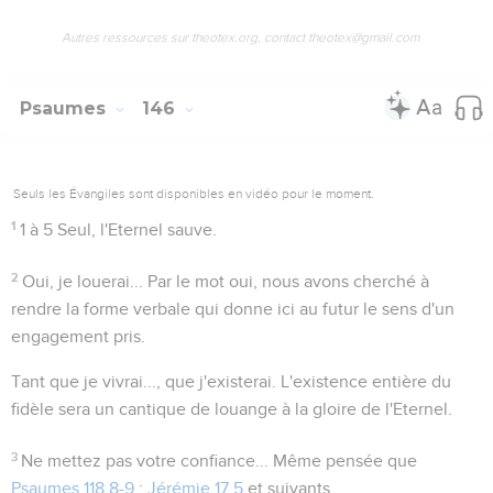
Autres ressources sur theotex.org, contact theotex@gmail.com
Psaumes
146
Seuls les Évangiles sont disponibles en vidéo pour le moment.
1
1 à 5
Seul, l'Eternel sauve.
2
Oui, je louerai...
Par le mot
oui
, nous avons cherché à
rendre la forme verbale qui donne ici au futur le sens d'un
engagement pris.
Tant que je vivrai..., que j'existerai
. L'existence entière du
fidèle sera un cantique de louange à la gloire de l'Eternel.
3
Ne mettez pas votre confiance...
Même pensée que
Psaumes 118.8-9
;
Jérémie 17.5
et suivants.