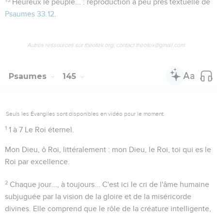
Heureux le peuple...
: reproduction à peu près textuelle de
Psaumes 33.12
.
Autres ressources sur theotex.org, contact theotex@gmail.com
Psaumes
145
Seuls les Évangiles sont disponibles en vidéo pour le moment.
1
1 à 7
Le Roi éternel.
Mon Dieu, ô Roi
, littéralement :
mon Dieu, le Roi
, toi qui es le
Roi par excellence.
2
Chaque jour..., à toujours...
C'est ici le cri de l'âme humaine
subjuguée par la vision de la gloire et de la miséricorde
divines. Elle comprend que le rôle de la créature intelligente,