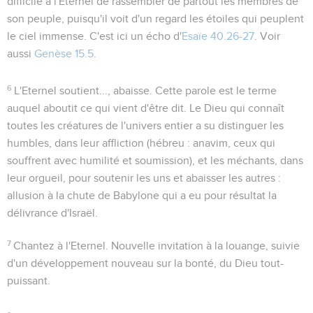
difficile à l'Eternel de rassembler de partout les membres de
son peuple, puisqu'il voit d'un regard les étoiles qui peuplent
le ciel immense. C'est ici un écho d'
Esaïe 40.26-27
. Voir
aussi
Genèse 15.5
.
6
L'Eternel soutient..., abaisse
. Cette parole est le terme
auquel aboutit ce qui vient d'être dit. Le Dieu qui connaît
toutes les créatures de l'univers entier a su distinguer
les
humbles
, dans leur affliction (hébreu :
anavim
, ceux qui
souffrent avec humilité et soumission), et
les méchants
, dans
leur orgueil, pour soutenir les uns et abaisser les autres :
allusion à la chute de Babylone qui a eu pour résultat la
délivrance d'Israël.
7
Chantez à l'Eternel
. Nouvelle invitation à la louange, suivie
d'un développement nouveau sur la bonté, du Dieu tout-
puissant.