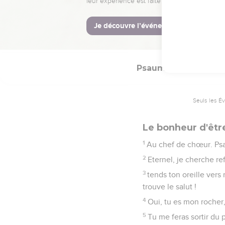
12
Et tu as changé mes l
de fête.
13
Ainsi mon cœur chante
Psaumes
31
Seuls les É
Le bonheur d'êt
1
Au chef de chœur. Ps
2
Eternel, je cherche re
3
tends ton oreille vers
trouve le salut !
4
Oui, tu es mon rocher,
5
Tu me feras sortir du 