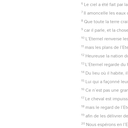
6
Le ciel a été fait par 
7
Il amoncelle les eaux 
8
Que toute la terre cra
9
car il parle, et la chos
10
L’Eternel renverse les
11
mais les plans de l’E
12
Heureuse la nation do
13
L’Eternel regarde du h
14
Du lieu où il habite, i
15
Lui qui a façonné leur
16
Ce n’est pas une gran
17
Le cheval est impuissa
18
mais le regard de l’E
19
afin de les délivrer 
20
Nous espérons en l’Et