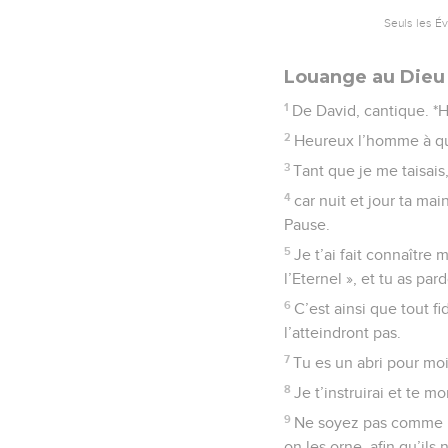
Seuls les É
Louange au Dieu 
1
De David, cantique. *H
2
Heureux l’homme à qui 
3
Tant que je me taisais
4
car nuit et jour ta ma
Pause.
5
Je t’ai fait connaître 
l’Eternel », et tu as p
6
C’est ainsi que tout 
l’atteindront pas.
7
Tu es un abri pour moi
8
Je t’instruirai et te mo
9
Ne soyez pas comme un
on les orne, afin qu’ils