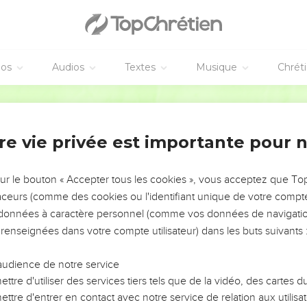
oi qui es ma sécurité
 dédicace de la maison. De David.
éos
Audios
Textes
Musique
Chrét
ur, Eternel, car tu m’as relevé, tu n’as pas voulu que mes ennem
Segond 21
crié à toi, et tu m’as guéri.
monter mon âme du séjour des morts, tu m’as fait revivre loin de
re vie privée est importante pour 
e l’Eternel, vous qui l’aimez, célébrez par vos louanges sa sain
sur le bouton « Accepter tous les cookies », vous acceptez que T
nstant, mais sa grâce toute la vie : le soir arrivent les pleurs, et l
traceurs (comme des cookies ou l'identifiant unique de votre compte 
uillité : « Je ne serai jamais ébranlé ! »
s données à caractère personnel (comme vos données de navigatio
tu avais affermi ma montagne. Tu t’es caché, et j’ai été épouvanté
 renseignées dans votre compte utilisateur) dans les buts suivants 
 j’ai imploré l’Eternel :
audience de notre service
ser mon sang, à me faire descendre dans la tombe ? La poussière
ttre d'utiliser des services tiers tels que de la vidéo, des cartes
é ?
ttre d'entrer en contact avec notre service de relation aux utilisat
itié de moi ! Eternel, secours-moi ! »