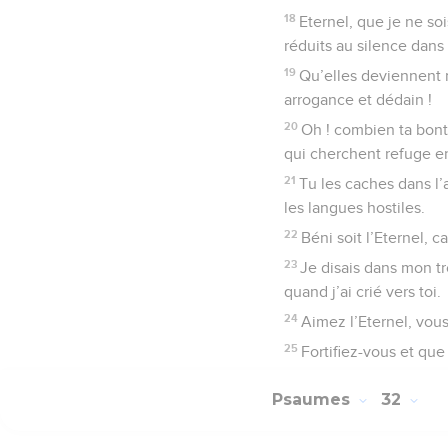
18
Eternel, que je ne soi
réduits au silence dans 
19
Qu’elles deviennent m
arrogance et dédain !
20
Oh ! combien ta bonté
qui cherchent refuge e
21
Tu les caches dans l’
les langues hostiles.
22
Béni soit l’Eternel, c
23
Je disais dans mon tr
quand j’ai crié vers toi.
24
Aimez l’Eternel, vous
25
Fortifiez-vous et que
Psaumes
32