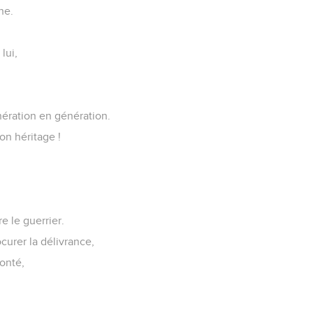
he.
lui,
nération en génération.
on héritage !
e le guerrier.
curer la délivrance,
bonté,