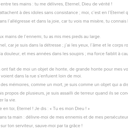
entre tes mains : tu me délivres, Eternel, Dieu de vérité !
attachent à des idoles sans consistance ; moi, c’est en l’Eternel 
dans l’allégresse et dans la joie, car tu vois ma misère, tu connai
ux mains de l’ennemi, tu as mis mes pieds au large.
nel, car je suis dans la détresse ; j’ai les yeux, l’âme et le corps 
la douleur, et mes années dans les soupirs ; ma force faiblit à c
ont fait de moi un objet de honte, de grande honte pour mes vois
voient dans la rue s’enfuient loin de moi.
cé des mémoires, comme un mort, je suis comme un objet qui a di
s propos de plusieurs, je suis assailli de terreur quand ils se co
 la vie.
 en toi, Eternel ! Je dis : « Tu es mon Dieu ! »
ans ta main : délivre-moi de mes ennemis et de mes persécuteur
e sur ton serviteur, sauve-moi par ta grâce !