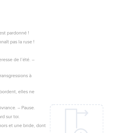
 est pardonné !
naît pas la ruse !
eresse de l’été. –
transgressions à
bordent, elles ne
ivrance. – Pause.
rd sur toi.
ors et une bride, dont