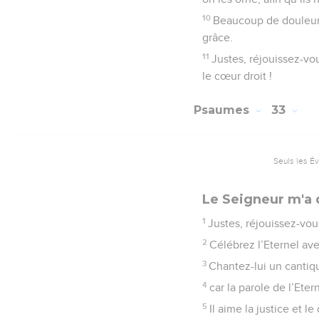
10
Beaucoup de douleurs 
grâce.
11
Justes, réjouissez-vou
le cœur droit !
Psaumes
33
Seuls les É
Le Seigneur m'a 
1
Justes, réjouissez-vou
2
Célébrez l’Eternel avec
3
Chantez-lui un cantiqu
4
car la parole de l’Eter
5
Il aime la justice et le