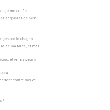
que je me confie.
s les angoisses de mon
rongés par le chagrin.
ause de ma faute, et mes
ins, et je fais peur à
sparu.
ncertent contre moi et
s !