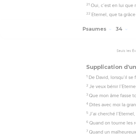
21
Oui, c’est en lui que
22
Eternel, que ta grâce
Psaumes
34
Seuls les É
Supplication d'un
1
De David, lorsqu’il se 
2
Je veux bénir l’Etern
3
Que mon âme fasse tout
4
Dites avec moi la gran
5
J’ai cherché l’Eternel,
6
Quand on tourne les re
7
Quand un malheureux cr