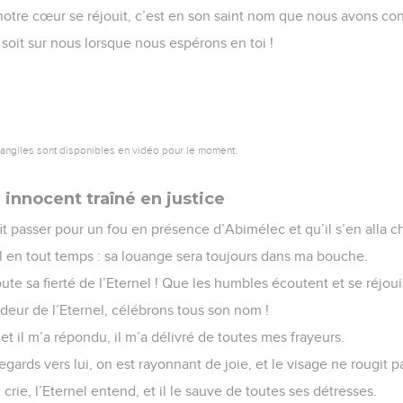
 notre cœur se réjouit, c’est en son saint nom que nous avons con
 soit sur nous lorsque nous espérons en toi !
vangiles sont disponibles en vidéo pour le moment.
 innocent traîné en justice
fit passer pour un fou en présence d’Abimélec et qu’il s’en alla ch
el en tout temps : sa louange sera toujours dans ma bouche.
e sa fierté de l’Eternel ! Que les humbles écoutent et se réjoui
deur de l’Eternel, célébrons tous son nom !
 et il m’a répondu, il m’a délivré de toutes mes frayeurs.
gards vers lui, on est rayonnant de joie, et le visage ne rougit 
ie, l’Eternel entend, et il le sauve de toutes ses détresses.