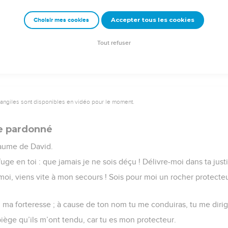
amentations en allégresse, tu m’as retiré mes habits de deuil p
Accepter tous les cookies
Choisir mes cookies
 tes louanges et ne reste pas muet. Eternel, mon Dieu, je te lou
Tout refuser
vangiles sont disponibles en vidéo pour le moment.
re pardonné
aume de David.
fuge en toi : que jamais je ne sois déçu ! Délivre-moi dans ta just
 moi, viens vite à mon secours ! Sois pour moi un rocher protecteu
 ma forteresse ; à cause de ton nom tu me conduiras, tu me dirig
piège qu’ils m’ont tendu, car tu es mon protecteur.