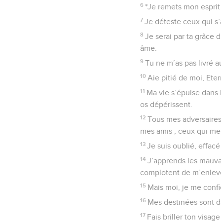
6
*Je remets mon esprit 
7
Je déteste ceux qui s’
8
Je serai par ta grâce 
âme.
9
Tu ne m’as pas livré a
10
Aie pitié de moi, Eter
11
Ma vie s’épuise dans 
os dépérissent.
12
Tous mes adversaires 
mes amis ; ceux qui me 
13
Je suis oublié, effa
14
J’apprends les mauvai
complotent de m’enlever
15
Mais moi, je me confie
16
Mes destinées sont d
17
Fais briller ton visag