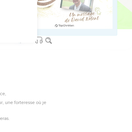
our me donner un habit
erai toujours.
ice,
r, une forteresse où je
eras.