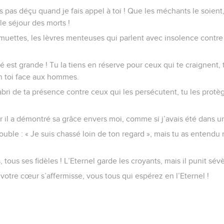
s pas déçu quand je fais appel à toi ! Que les méchants le soient,
le séjour des morts !
uettes, les lèvres menteuses qui parlent avec insolence contre 
 est grande ! Tu la tiens en réserve pour ceux qui te craignent,
n toi face aux hommes.
abri de ta présence contre ceux qui les persécutent, tu les protè
ar il a démontré sa grâce envers moi, comme si j’avais été dans une
ouble : « Je suis chassé loin de ton regard », mais tu as entendu
, tous ses fidèles ! L’Eternel garde les croyants, mais il punit sé
 votre cœur s’affermisse, vous tous qui espérez en l’Eternel !