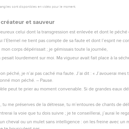
vangiles sont disponibles en vidéo pour le moment.
créateur et sauveur
eureux celui dont la transgression est enlevée et dont le péché
l’Eternel ne tient pas compte de sa faute et dont l’esprit ne con
, mon corps dépérissait ; je gémissais toute la journée,
in pesait lourdement sur moi. Ma vigueur avait fait place à la séch
mon péché, je n’ai pas caché ma faute. J’ai dit : « J’avouerai mes 
ardonné mon péché. – Pause.
fidèle peut te prier au moment convenable. Si de grandes eaux dé
, tu me préserves de la détresse, tu m’entoures de chants de dél
ntrerai la voie que tu dois suivre ; je te conseillerai, j’aurai le rega
 cheval ou un mulet sans intelligence : on les freine avec un m
 ne te bousculent pas.