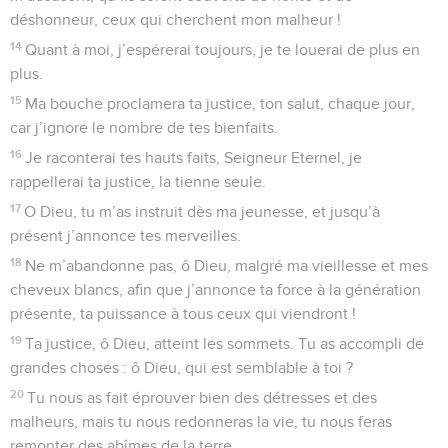
déshonneur, ceux qui cherchent mon malheur !
14
Quant à moi, j’espérerai toujours, je te louerai de plus en
plus.
15
Ma bouche proclamera ta justice, ton salut, chaque jour,
car j’ignore le nombre de tes bienfaits.
16
Je raconterai tes hauts faits, Seigneur Eternel, je
rappellerai ta justice, la tienne seule.
17
O Dieu, tu m’as instruit dès ma jeunesse, et jusqu’à
présent j’annonce tes merveilles.
18
Ne m’abandonne pas, ô Dieu, malgré ma vieillesse et mes
cheveux blancs, afin que j’annonce ta force à la génération
présente, ta puissance à tous ceux qui viendront !
19
Ta justice, ô Dieu, atteint les sommets. Tu as accompli de
grandes choses : ô Dieu, qui est semblable à toi ?
20
Tu nous as fait éprouver bien des détresses et des
malheurs, mais tu nous redonneras la vie, tu nous feras
remonter des abîmes de la terre.