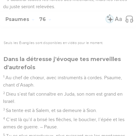
du juste seront relevées.
Psaumes
76
Seuls les Évangiles sont disponibles en vidéo pour le moment.
Dans la détresse j'évoque tes merveilles
d'autrefois
1
Au chef de chœur, avec instruments à cordes. Psaume,
chant d’Asaph.
2
Dieu s’est fait connaître en Juda, son nom est grand en
Israël.
3
Sa tente est à Salem, et sa demeure à Sion.
4
C’est là qu’il a brisé les flèches, le bouclier, l’épée et les
armes de guerre. – Pause.
5
Tu es plus majestueux, plus puissant que les montagnes