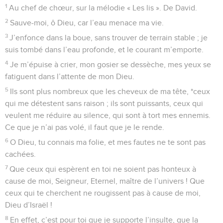
1
Au chef de chœur, sur la mélodie « Les lis ». De David.
2
Sauve-moi, ô Dieu, car l’eau menace ma vie.
3
J’enfonce dans la boue, sans trouver de terrain stable ; je
suis tombé dans l’eau profonde, et le courant m’emporte.
4
Je m’épuise à crier, mon gosier se dessèche, mes yeux se
fatiguent dans l’attente de mon Dieu.
5
Ils sont plus nombreux que les cheveux de ma tête, *ceux
qui me détestent sans raison ; ils sont puissants, ceux qui
veulent me réduire au silence, qui sont à tort mes ennemis.
Ce que je n’ai pas volé, il faut que je le rende.
6
O Dieu, tu connais ma folie, et mes fautes ne te sont pas
cachées.
7
Que ceux qui espèrent en toi ne soient pas honteux à
cause de moi, Seigneur, Eternel, maître de l’univers ! Que
ceux qui te cherchent ne rougissent pas à cause de moi,
Dieu d’Israël !
8
En effet, c’est pour toi que je supporte l’insulte, que la