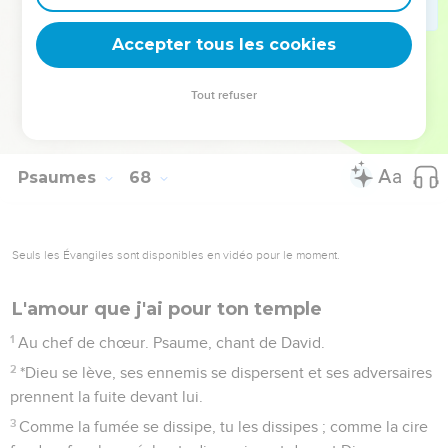
sur la terre. – Pause.
Accepter tous les cookies
6
Les peuples te louent, ô Dieu, tous les peuples te louent.
7
La terre donne ses produits ; Dieu, notre Dieu, nous bénit.
Tout refuser
8
Dieu nous bénit, et toutes les extrémités de la terre le
craignent.
Psaumes
68
Seuls les Évangiles sont disponibles en vidéo pour le moment.
L'amour que j'ai pour ton temple
1
Au chef de chœur. Psaume, chant de David.
2
*Dieu se lève, ses ennemis se dispersent et ses adversaires
prennent la fuite devant lui.
3
Comme la fumée se dissipe, tu les dissipes ; comme la cire