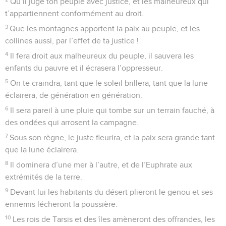
Qu’il juge ton peuple avec justice, et les malheureux qui
t’appartiennent conformément au droit.
3
Que les montagnes apportent la paix au peuple, et les
collines aussi, par l’effet de ta justice !
4
Il fera droit aux malheureux du peuple, il sauvera les
enfants du pauvre et il écrasera l’oppresseur.
5
On te craindra, tant que le soleil brillera, tant que la lune
éclairera, de génération en génération.
6
Il sera pareil à une pluie qui tombe sur un terrain fauché, à
des ondées qui arrosent la campagne.
7
Sous son règne, le juste fleurira, et la paix sera grande tant
que la lune éclairera.
8
Il dominera d’une mer à l’autre, et de l’Euphrate aux
extrémités de la terre.
9
Devant lui les habitants du désert plieront le genou et ses
ennemis lécheront la poussière.
10
Les rois de Tarsis et des îles amèneront des offrandes, les