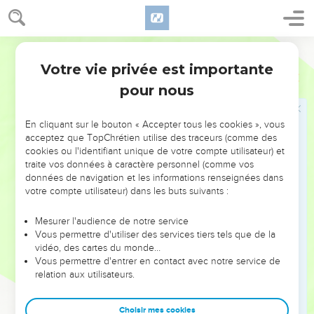
retiré sa bonté !
Segond 21
Votre vie privée est importante
Psaumes
67
pour nous
Seuls les Évangiles sont disponibles en vidéo pour le moment.
En cliquant sur le bouton « Accepter tous les cookies », vous
Hymne pour accueillir le Dieu victorieux
acceptez que TopChrétien utilise des traceurs (comme des
cookies ou l'identifiant unique de votre compte utilisateur) et
1
Au chef de chœur, avec instruments à cordes. Psaume,
traite vos données à caractère personnel (comme vos
chant.
données de navigation et les informations renseignées dans
votre compte utilisateur) dans les buts suivants :
2
Que Dieu nous fasse grâce et nous bénisse, qu’il fasse
briller son visage sur nous ! – Pause.
Mesurer l'audience de notre service
Vous permettre d'utiliser des services tiers tels que de la
3
Ainsi l’on connaîtra ta voie sur la terre et ton salut parmi
vidéo, des cartes du monde…
toutes les nations.
Vous permettre d'entrer en contact avec notre service de
4
Les peuples te louent, ô Dieu, tous les peuples te louent.
relation aux utilisateurs.
5
Les nations se réjouissent, elles sont dans l’allégresse, car
Choisir mes cookies
tu juges les peuples avec droiture et tu conduis les nations