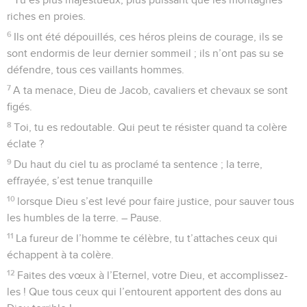
riches en proies.
6
Ils ont été dépouillés, ces héros pleins de courage, ils se
sont endormis de leur dernier sommeil ; ils n’ont pas su se
défendre, tous ces vaillants hommes.
7
A ta menace, Dieu de Jacob, cavaliers et chevaux se sont
figés.
8
Toi, tu es redoutable. Qui peut te résister quand ta colère
éclate ?
9
Du haut du ciel tu as proclamé ta sentence ; la terre,
effrayée, s’est tenue tranquille
10
lorsque Dieu s’est levé pour faire justice, pour sauver tous
les humbles de la terre. – Pause.
11
La fureur de l’homme te célèbre, tu t’attaches ceux qui
échappent à ta colère.
12
Faites des vœux à l’Eternel, votre Dieu, et accomplissez-
les ! Que tous ceux qui l’entourent apportent des dons au