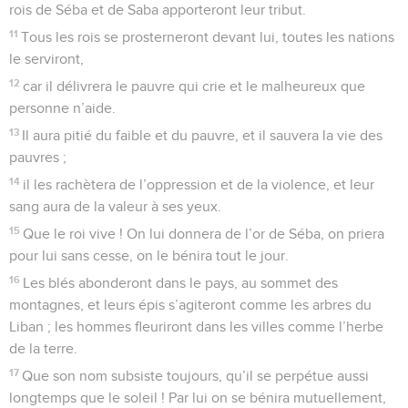
rois de Séba et de Saba apporteront leur tribut.
11
Tous les rois se prosterneront devant lui, toutes les nations
le serviront,
12
car il délivrera le pauvre qui crie et le malheureux que
personne n’aide.
13
Il aura pitié du faible et du pauvre, et il sauvera la vie des
pauvres ;
14
il les rachètera de l’oppression et de la violence, et leur
sang aura de la valeur à ses yeux.
15
Que le roi vive ! On lui donnera de l’or de Séba, on priera
pour lui sans cesse, on le bénira tout le jour.
16
Les blés abonderont dans le pays, au sommet des
montagnes, et leurs épis s’agiteront comme les arbres du
Liban ; les hommes fleuriront dans les villes comme l’herbe
de la terre.
17
Que son nom subsiste toujours, qu’il se perpétue aussi
longtemps que le soleil ! Par lui on se bénira mutuellement,