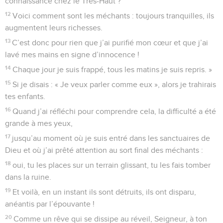
connaissance chez le Très-Haut ?
12
Voici comment sont les méchants : toujours tranquilles, ils
augmentent leurs richesses.
13
C’est donc pour rien que j’ai purifié mon cœur et que j’ai
lavé mes mains en signe d’innocence !
14
Chaque jour je suis frappé, tous les matins je suis repris. »
15
Si je disais : « Je veux parler comme eux », alors je trahirais
tes enfants.
16
Quand j’ai réfléchi pour comprendre cela, la difficulté a été
grande à mes yeux,
17
jusqu’au moment où je suis entré dans les sanctuaires de
Dieu et où j’ai prêté attention au sort final des méchants :
18
oui, tu les places sur un terrain glissant, tu les fais tomber
dans la ruine.
19
Et voilà, en un instant ils sont détruits, ils ont disparu,
anéantis par l’épouvante !
20
Comme un rêve qui se dissipe au réveil, Seigneur, à ton