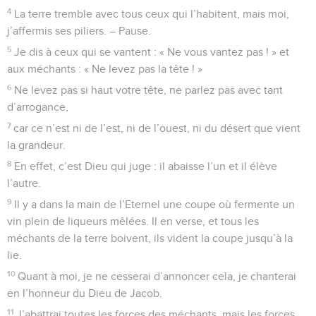
4
La terre tremble avec tous ceux qui l’habitent, mais moi,
j’affermis ses piliers. – Pause.
5
Je dis à ceux qui se vantent : « Ne vous vantez pas ! » et
aux méchants : « Ne levez pas la tête ! »
6
Ne levez pas si haut votre tête, ne parlez pas avec tant
d’arrogance,
7
car ce n’est ni de l’est, ni de l’ouest, ni du désert que vient
la grandeur.
8
En effet, c’est Dieu qui juge : il abaisse l’un et il élève
l’autre.
9
Il y a dans la main de l’Eternel une coupe où fermente un
vin plein de liqueurs mêlées. Il en verse, et tous les
méchants de la terre boivent, ils vident la coupe jusqu’à la
lie.
10
Quant à moi, je ne cesserai d’annoncer cela, je chanterai
en l’honneur du Dieu de Jacob.
11
J’abattrai toutes les forces des méchants, mais les forces