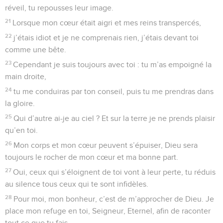
réveil, tu repousses leur image.
21
Lorsque mon cœur était aigri et mes reins transpercés,
22
j’étais idiot et je ne comprenais rien, j’étais devant toi
comme une bête.
23
Cependant je suis toujours avec toi : tu m’as empoigné la
main droite,
24
tu me conduiras par ton conseil, puis tu me prendras dans
la gloire.
25
Qui d’autre ai-je au ciel ? Et sur la terre je ne prends plaisir
qu’en toi.
26
Mon corps et mon cœur peuvent s’épuiser, Dieu sera
toujours le rocher de mon cœur et ma bonne part.
27
Oui, ceux qui s’éloignent de toi vont à leur perte, tu réduis
au silence tous ceux qui te sont infidèles.
28
Pour moi, mon bonheur, c’est de m’approcher de Dieu. Je
place mon refuge en toi, Seigneur, Eternel, afin de raconter
tout ce que tu fais.