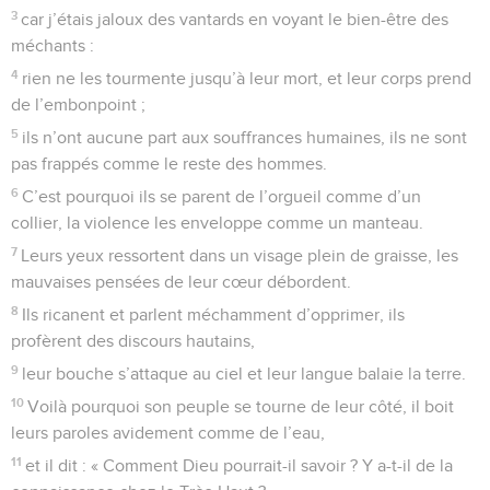
3
car j’étais jaloux des vantards en voyant le bien-être des
méchants :
4
rien ne les tourmente jusqu’à leur mort, et leur corps prend
de l’embonpoint ;
5
ils n’ont aucune part aux souffrances humaines, ils ne sont
pas frappés comme le reste des hommes.
6
C’est pourquoi ils se parent de l’orgueil comme d’un
collier, la violence les enveloppe comme un manteau.
7
Leurs yeux ressortent dans un visage plein de graisse, les
mauvaises pensées de leur cœur débordent.
8
Ils ricanent et parlent méchamment d’opprimer, ils
profèrent des discours hautains,
9
leur bouche s’attaque au ciel et leur langue balaie la terre.
10
Voilà pourquoi son peuple se tourne de leur côté, il boit
leurs paroles avidement comme de l’eau,
11
et il dit : « Comment Dieu pourrait-il savoir ? Y a-t-il de la