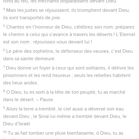
fond au feu, les méchants disparaissent devant Dieu.
4
Mais les justes se réjouissent, ils triomphent devant Dieu,
ils sont transportés de joie.
5
Chantez en l’honneur de Dieu, célébrez son nom, préparez
le chemin à celui qui s’avance à travers les déserts ! L’Eternel
est son nom : réjouissez-vous devant lui !
6
Le père des orphelins, le défenseur des veuves, c’est Dieu
dans sa sainte demeure.
7
Dieu donne un foyer à ceux qui sont solitaires, il délivre les
prisonniers et les rend heureux ; seuls les rebelles habitent
des lieux arides.
8
O Dieu, tu es sorti à la tête de ton peuple, tu as marché
dans le désert. – Pause.
9
Alors la terre a tremblé, le ciel aussi a déversé son eau
devant Dieu ; le Sinaï lui-même a tremblé devant Dieu, le
Dieu d’Israël.
10
Tu as fait tomber une pluie bienfaisante, ô Dieu, tu as