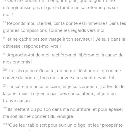
Que le courant ne m’emporte plus, que le gouffre ne
m’engloutisse pas et que la tombe ne se referme pas sur
moi !
17
Réponds-moi, Eternel, car ta bonté est immense ! Dans tes
grandes compassions, tourne les regards vers moi
18
et ne cache pas ton visage à ton serviteur ! Je suis dans la
détresse : réponds-moi vite !
19
Approche-toi de moi, rachète-moi, libère-moi, à cause de
mes ennemis !
20
Tu sais qu’on m’insulte, qu’on me déshonore, qu’on me
couvre de honte ; tous mes adversaires sont devant toi.
21
L’insulte me brise le cœur, et je suis anéanti ; j’attends de
la pitié, mais il n’y en a pas, des consolateurs, et je n’en
trouve aucun.
22
Ils mettent du poison dans ma nourriture, et pour apaiser
ma soif ils me donnent du vinaigre.
23
*Que leur table soit pour eux un piège, et leur prospérité