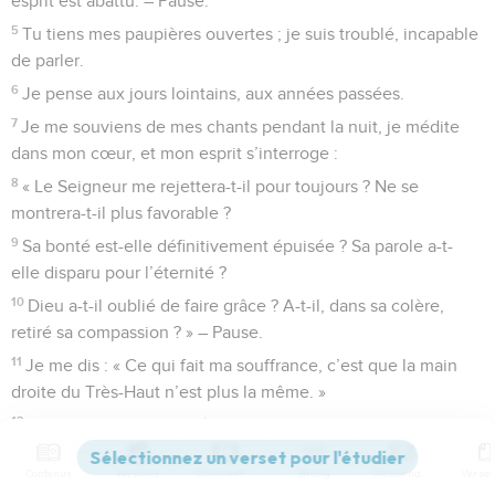
esprit est abattu. – Pause.
5
Tu tiens mes paupières ouvertes ; je suis troublé, incapable
de parler.
6
Je pense aux jours lointains, aux années passées.
7
Je me souviens de mes chants pendant la nuit, je médite
dans mon cœur, et mon esprit s’interroge :
8
« Le Seigneur me rejettera-t-il pour toujours ? Ne se
montrera-t-il plus favorable ?
9
Sa bonté est-elle définitivement épuisée ? Sa parole a-t-
elle disparu pour l’éternité ?
10
Dieu a-t-il oublié de faire grâce ? A-t-il, dans sa colère,
retiré sa compassion ? » – Pause.
11
Je me dis : « Ce qui fait ma souffrance, c’est que la main
droite du Très-Haut n’est plus la même. »
12
Je me rappelle la manière d’agir de l’Eternel. Oui, je veux
me souvenir de tes miracles passés.
Contenus
Versions
Commentaires
Strong
Dictionnaire
13
Je réfléchis à toute ton activité, je veux méditer tes hauts