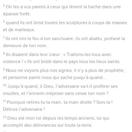
5
On les a vus pareils à ceux qui lèvent la hache dans une
épaisse forêt,
6
quand ils ont brisé toutes les sculptures à coups de masses
et de marteaux.
7
Ils ont mis le feu à ton sanctuaire, ils ont abattu, profané la
demeure de ton nom.
8
Ils disaient dans leur cœur : « Traitons-les tous avec
violence ! » Ils ont brûlé dans le pays tous les lieux saints.
9
Nous ne voyons plus nos signes, il n’y a plus de prophète,
et personne parmi nous qui sache jusqu’à quand…
10
Jusqu’à quand, ô Dieu, l’adversaire va-t-il proférer ses
insultes, et l’ennemi mépriser sans cesse ton nom ?
11
Pourquoi retires-tu ta main, ta main droite ? Sors-la !
Détruis l’adversaire !
12
Dieu est mon roi depuis les temps anciens, lui qui
accomplit des délivrances sur toute la terre.