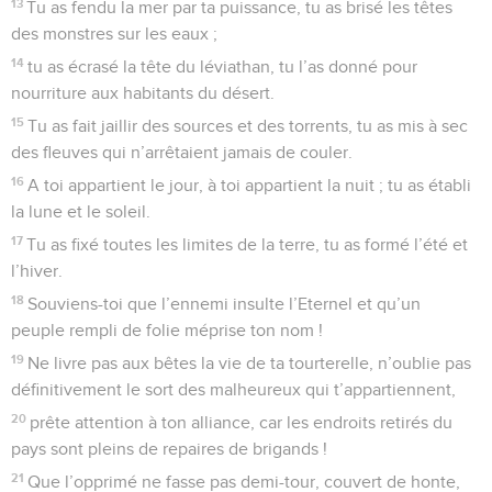
13
Tu as fendu la mer par ta puissance, tu as brisé les têtes
des monstres sur les eaux ;
14
tu as écrasé la tête du léviathan, tu l’as donné pour
nourriture aux habitants du désert.
15
Tu as fait jaillir des sources et des torrents, tu as mis à sec
des fleuves qui n’arrêtaient jamais de couler.
16
A toi appartient le jour, à toi appartient la nuit ; tu as établi
la lune et le soleil.
17
Tu as fixé toutes les limites de la terre, tu as formé l’été et
l’hiver.
18
Souviens-toi que l’ennemi insulte l’Eternel et qu’un
peuple rempli de folie méprise ton nom !
19
Ne livre pas aux bêtes la vie de ta tourterelle, n’oublie pas
définitivement le sort des malheureux qui t’appartiennent,
20
prête attention à ton alliance, car les endroits retirés du
pays sont pleins de repaires de brigands !
21
Que l’opprimé ne fasse pas demi-tour, couvert de honte,