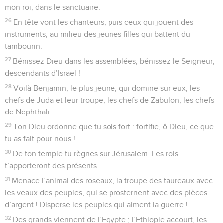
mon roi, dans le sanctuaire.
26
En tête vont les chanteurs, puis ceux qui jouent des
instruments, au milieu des jeunes filles qui battent du
tambourin.
27
Bénissez Dieu dans les assemblées, bénissez le Seigneur,
descendants d’Israël !
28
Voilà Benjamin, le plus jeune, qui domine sur eux, les
chefs de Juda et leur troupe, les chefs de Zabulon, les chefs
de Nephthali.
29
Ton Dieu ordonne que tu sois fort : fortifie, ô Dieu, ce que
tu as fait pour nous !
30
De ton temple tu règnes sur Jérusalem. Les rois
t’apporteront des présents.
31
Menace l’animal des roseaux, la troupe des taureaux avec
les veaux des peuples, qui se prosternent avec des pièces
d’argent ! Disperse les peuples qui aiment la guerre !
32
Des grands viennent de l’Egypte ; l’Ethiopie accourt, les