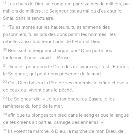
18
Les chars de Dieu se comptent par dizaines de milliers, par
milliers de milliers ; le Seigneur est au milieu d’eux sur le
Sinaï, dans le sanctuaire.
19
*Tu es monté sur les hauteurs, tu as emmené des
prisonniers, tu as pris des dons parmi les hommes ; les
rebelles aussi habiteront près de l’Eternel Dieu.
20
Béni soit le Seigneur chaque jour ! Dieu porte nos
fardeaux, il nous sauve. – Pause.
21
Dieu est pour nous le Dieu des délivrances, c’est l’Eternel,
le Seigneur, qui peut nous préserver de la mort.
22
Oui, Dieu brisera la tête de ses ennemis, le crâne chevelu
de ceux qui vivent dans le péché.
23
Le Seigneur dit : « Je les ramènerai du Basan, je les
ramènerai du fond de la mer,
24
afin que tu plonges ton pied dans le sang et que la langue
de tes chiens ait part au carnage des ennemis. »
25
Ils voient ta marche, ô Dieu, la marche de mon Dieu, de