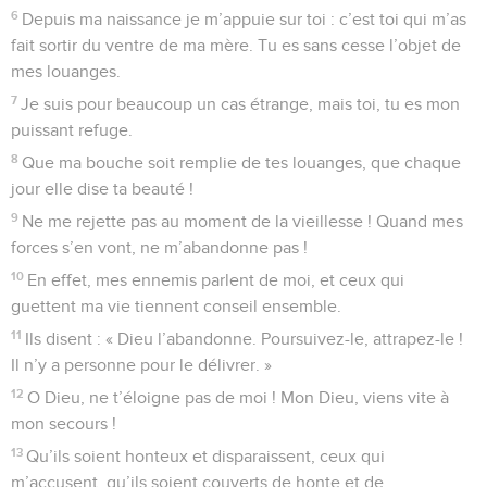
6
Depuis ma naissance je m’appuie sur toi : c’est toi qui m’as
fait sortir du ventre de ma mère. Tu es sans cesse l’objet de
mes louanges.
7
Je suis pour beaucoup un cas étrange, mais toi, tu es mon
puissant refuge.
8
Que ma bouche soit remplie de tes louanges, que chaque
jour elle dise ta beauté !
9
Ne me rejette pas au moment de la vieillesse ! Quand mes
forces s’en vont, ne m’abandonne pas !
10
En effet, mes ennemis parlent de moi, et ceux qui
guettent ma vie tiennent conseil ensemble.
11
Ils disent : « Dieu l’abandonne. Poursuivez-le, attrapez-le !
Il n’y a personne pour le délivrer. »
12
O Dieu, ne t’éloigne pas de moi ! Mon Dieu, viens vite à
mon secours !
13
Qu’ils soient honteux et disparaissent, ceux qui
m’accusent, qu’ils soient couverts de honte et de