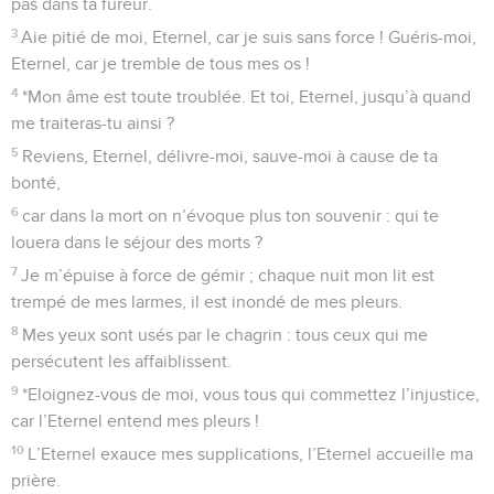
pas dans ta fureur.
3
Aie pitié de moi, Eternel, car je suis sans force ! Guéris-moi,
Eternel, car je tremble de tous mes os !
4
*Mon âme est toute troublée. Et toi, Eternel, jusqu’à quand
me traiteras-tu ainsi ?
5
Reviens, Eternel, délivre-moi, sauve-moi à cause de ta
bonté,
6
car dans la mort on n’évoque plus ton souvenir : qui te
louera dans le séjour des morts ?
7
Je m’épuise à force de gémir ; chaque nuit mon lit est
trempé de mes larmes, il est inondé de mes pleurs.
8
Mes yeux sont usés par le chagrin : tous ceux qui me
persécutent les affaiblissent.
9
*Eloignez-vous de moi, vous tous qui commettez l’injustice,
car l’Eternel entend mes pleurs !
10
L’Eternel exauce mes supplications, l’Eternel accueille ma
prière.