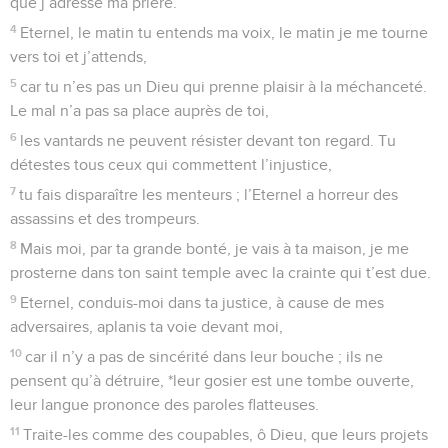
que j’adresse ma prière.
4
Eternel, le matin tu entends ma voix, le matin je me tourne
vers toi et j’attends,
5
car tu n’es pas un Dieu qui prenne plaisir à la méchanceté.
Le mal n’a pas sa place auprès de toi,
6
les vantards ne peuvent résister devant ton regard. Tu
détestes tous ceux qui commettent l’injustice,
7
tu fais disparaître les menteurs ; l’Eternel a horreur des
assassins et des trompeurs.
8
Mais moi, par ta grande bonté, je vais à ta maison, je me
prosterne dans ton saint temple avec la crainte qui t’est due.
9
Eternel, conduis-moi dans ta justice, à cause de mes
adversaires, aplanis ta voie devant moi,
10
car il n’y a pas de sincérité dans leur bouche ; ils ne
pensent qu’à détruire, *leur gosier est une tombe ouverte,
leur langue prononce des paroles flatteuses.
11
Traite-les comme des coupables, ô Dieu, que leurs projets