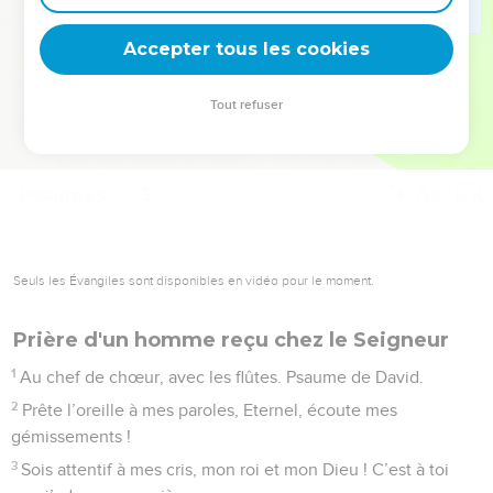
deviennent vos tremplins. Que vous guidiez un ministère, une
équipe, un groupe ou une famille, leur expérience est faite
Accepter tous les cookies
pour vous.
Tout refuser
Je découvre l’événement
Psaumes
5
Seuls les Évangiles sont disponibles en vidéo pour le moment.
Prière d'un homme reçu chez le Seigneur
1
Au chef de chœur, avec les flûtes. Psaume de David.
2
Prête l’oreille à mes paroles, Eternel, écoute mes
gémissements !
3
Sois attentif à mes cris, mon roi et mon Dieu ! C’est à toi