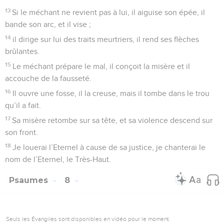
13
Si le méchant ne revient pas à lui, il aiguise son épée, il
bande son arc, et il vise ;
14
il dirige sur lui des traits meurtriers, il rend ses flèches
brûlantes.
15
Le méchant prépare le mal, il conçoit la misère et il
accouche de la fausseté.
16
Il ouvre une fosse, il la creuse, mais il tombe dans le trou
qu’il a fait.
17
Sa misère retombe sur sa tête, et sa violence descend sur
son front.
18
Je louerai l’Eternel à cause de sa justice, je chanterai le
nom de l’Eternel, le Très-Haut.
Psaumes
8
Seuls les Évangiles sont disponibles en vidéo pour le moment.