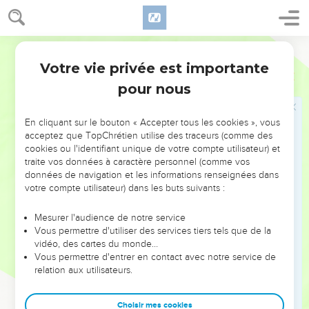
Votre vie privée est importante
pour nous
NE MANQUEZ PAS L’ÉVÉNEMENT
En cliquant sur le bouton « Accepter tous les cookies », vous
DE L’ANNÉE !
acceptez que TopChrétien utilise des traceurs (comme des
cookies ou l'identifiant unique de votre compte utilisateur) et
ET SI LEURS ERREURS POUVAIENT VOUS ÉVITER LES
traite vos données à caractère personnel (comme vos
VOTRES ?
données de navigation et les informations renseignées dans
votre compte utilisateur) dans les buts suivants :
On admire souvent les leaders pour leurs réussites, leur impact,
leur foi ou leur vision. Mais on voit moins les doutes, les erreurs
Mesurer l'audience de notre service
Vous permettre d'utiliser des services tiers tels que de la
et les saisons difficiles qu'ils ont traversés, alors même que ce
vidéo, des cartes du monde…
sont elles qui les ont façonnés.
Vous permettre d'entrer en contact avec notre service de
relation aux utilisateurs.
Dans cette conférence, leaders, entrepreneurs, et responsables
reviennent sur les erreurs marquantes de leur parcours et les
clés pour avancer avec plus de sagesse afin que leurs erreurs
Choisir mes cookies