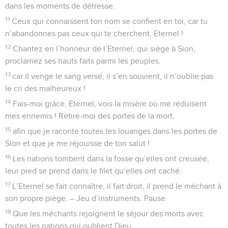
dans les moments de détresse.
11
Ceux qui connaissent ton nom se confient en toi, car tu
n’abandonnes pas ceux qui te cherchent, Eternel !
12
Chantez en l’honneur de l’Eternel, qui siège à Sion,
proclamez ses hauts faits parmi les peuples,
13
car il venge le sang versé, il s’en souvient, il n’oublie pas
le cri des malheureux !
14
Fais-moi grâce, Eternel, vois la misère où me réduisent
mes ennemis ! Retire-moi des portes de la mort,
15
afin que je raconte toutes tes louanges dans les portes de
Sion et que je me réjouisse de ton salut !
16
Les nations tombent dans la fosse qu’elles ont creusée,
leur pied se prend dans le filet qu’elles ont caché.
17
L’Eternel se fait connaître, il fait droit, il prend le méchant à
son propre piège. – Jeu d’instruments. Pause.
18
Que les méchants rejoignent le séjour des morts avec
toutes les nations qui oublient Dieu,