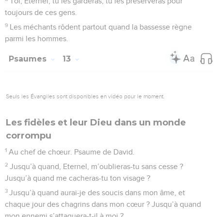
Toi, Eternel, tu les garderas, tu les préserveras pour
toujours de ces gens.
9
Les méchants rôdent partout quand la bassesse règne
parmi les hommes.
Psaumes
13
Seuls les Évangiles sont disponibles en vidéo pour le moment.
Les fidèles et leur Dieu dans un monde
corrompu
1
Au chef de chœur. Psaume de David.
2
Jusqu’à quand, Eternel, m’oublieras-tu sans cesse ?
Jusqu’à quand me cacheras-tu ton visage ?
3
Jusqu’à quand aurai-je des soucis dans mon âme, et
chaque jour des chagrins dans mon cœur ? Jusqu’à quand
mon ennemi s’attaquera-t-il à moi ?