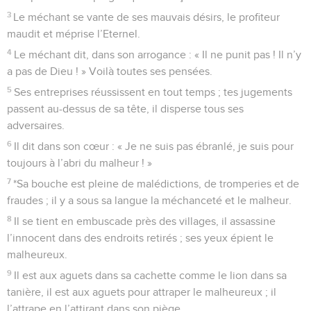
3
Le méchant se vante de ses mauvais désirs, le profiteur
maudit et méprise l’Eternel.
4
Le méchant dit, dans son arrogance : « Il ne punit pas ! Il n’y
a pas de Dieu ! » Voilà toutes ses pensées.
5
Ses entreprises réussissent en tout temps ; tes jugements
passent au-dessus de sa tête, il disperse tous ses
adversaires.
6
Il dit dans son cœur : « Je ne suis pas ébranlé, je suis pour
toujours à l’abri du malheur ! »
7
*Sa bouche est pleine de malédictions, de tromperies et de
fraudes ; il y a sous sa langue la méchanceté et le malheur.
8
Il se tient en embuscade près des villages, il assassine
l’innocent dans des endroits retirés ; ses yeux épient le
malheureux.
9
Il est aux aguets dans sa cachette comme le lion dans sa
tanière, il est aux aguets pour attraper le malheureux ; il
l’attrape en l’attirant dans son piège.