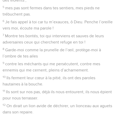
des violents ;
5
mes pas sont fermes dans tes sentiers, mes pieds ne
trébuchent pas.
6
Je fais appel à toi car tu m’exauces, ô Dieu. Penche l’oreille
vers moi, écoute ma parole !
7
Montre tes bontés, toi qui interviens et sauves de leurs
adversaires ceux qui cherchent refuge en toi !
8
Garde-moi comme la prunelle de l’œil, protège-moi à
l’ombre de tes ailes
9
contre les méchants qui me persécutent, contre mes
ennemis qui me cernent, pleins d’acharnement.
10
Ils ferment leur cœur à la pitié, ils ont des paroles
hautaines à la bouche.
11
Ils sont sur nos pas, déjà ils nous entourent, ils nous épient
pour nous terrasser.
12
On dirait un lion avide de déchirer, un lionceau aux aguets
dans son repaire.