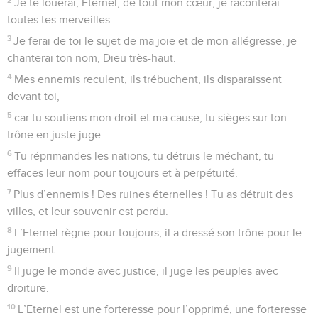
Je te louerai, Eternel, de tout mon cœur, je raconterai
toutes tes merveilles.
3
Je ferai de toi le sujet de ma joie et de mon allégresse, je
chanterai ton nom, Dieu très-haut.
4
Mes ennemis reculent, ils trébuchent, ils disparaissent
devant toi,
5
car tu soutiens mon droit et ma cause, tu sièges sur ton
trône en juste juge.
6
Tu réprimandes les nations, tu détruis le méchant, tu
effaces leur nom pour toujours et à perpétuité.
7
Plus d’ennemis ! Des ruines éternelles ! Tu as détruit des
villes, et leur souvenir est perdu.
8
L’Eternel règne pour toujours, il a dressé son trône pour le
jugement.
9
Il juge le monde avec justice, il juge les peuples avec
droiture.
10
L’Eternel est une forteresse pour l’opprimé, une forteresse