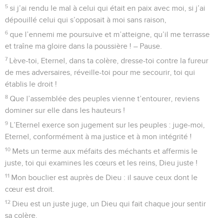
5
si j’ai rendu le mal à celui qui était en paix avec moi, si j’ai
dépouillé celui qui s’opposait à moi sans raison,
6
que l’ennemi me poursuive et m’atteigne, qu’il me terrasse
et traîne ma gloire dans la poussière ! – Pause.
7
Lève-toi, Eternel, dans ta colère, dresse-toi contre la fureur
de mes adversaires, réveille-toi pour me secourir, toi qui
établis le droit !
8
Que l’assemblée des peuples vienne t’entourer, reviens
dominer sur elle dans les hauteurs !
9
L’Eternel exerce son jugement sur les peuples : juge-moi,
Eternel, conformément à ma justice et à mon intégrité !
10
Mets un terme aux méfaits des méchants et affermis le
juste, toi qui examines les cœurs et les reins, Dieu juste !
11
Mon bouclier est auprès de Dieu : il sauve ceux dont le
cœur est droit.
12
Dieu est un juste juge, un Dieu qui fait chaque jour sentir
sa colère.