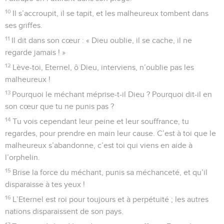
10
Il s’accroupit, il se tapit, et les malheureux tombent dans
ses griffes.
11
Il dit dans son cœur : « Dieu oublie, il se cache, il ne
regarde jamais ! »
12
Lève-toi, Eternel, ô Dieu, interviens, n’oublie pas les
malheureux !
13
Pourquoi le méchant méprise-t-il Dieu ? Pourquoi dit-il en
son cœur que tu ne punis pas ?
14
Tu vois cependant leur peine et leur souffrance, tu
regardes, pour prendre en main leur cause. C’est à toi que le
malheureux s’abandonne, c’est toi qui viens en aide à
l’orphelin.
15
Brise la force du méchant, punis sa méchanceté, et qu’il
disparaisse à tes yeux !
16
L’Eternel est roi pour toujours et à perpétuité ; les autres
nations disparaissent de son pays.