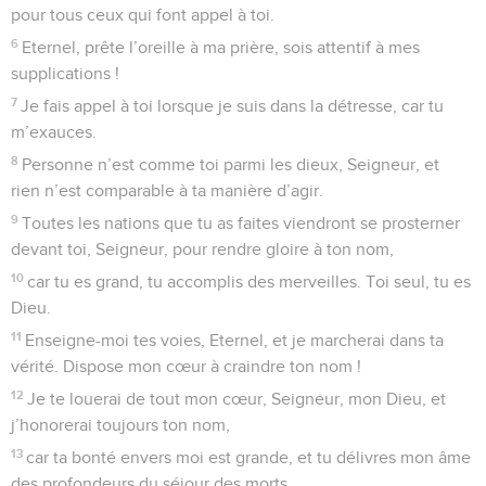
pour tous ceux qui font appel à toi.
6
Eternel, prête l’oreille à ma prière, sois attentif à mes
supplications !
7
Je fais appel à toi lorsque je suis dans la détresse, car tu
m’exauces.
8
Personne n’est comme toi parmi les dieux, Seigneur, et
rien n’est comparable à ta manière d’agir.
9
Toutes les nations que tu as faites viendront se prosterner
devant toi, Seigneur, pour rendre gloire à ton nom,
10
car tu es grand, tu accomplis des merveilles. Toi seul, tu es
Dieu.
11
Enseigne-moi tes voies, Eternel, et je marcherai dans ta
vérité. Dispose mon cœur à craindre ton nom !
12
Je te louerai de tout mon cœur, Seigneur, mon Dieu, et
j’honorerai toujours ton nom,
13
car ta bonté envers moi est grande, et tu délivres mon âme
des profondeurs du séjour des morts.