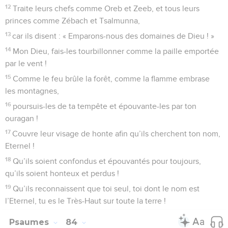
12
Traite leurs chefs comme Oreb et Zeeb, et tous leurs
princes comme Zébach et Tsalmunna,
13
car ils disent : « Emparons-nous des domaines de Dieu ! »
14
Mon Dieu, fais-les tourbillonner comme la paille emportée
par le vent !
15
Comme le feu brûle la forêt, comme la flamme embrase
les montagnes,
16
poursuis-les de ta tempête et épouvante-les par ton
ouragan !
17
Couvre leur visage de honte afin qu’ils cherchent ton nom,
Eternel !
18
Qu’ils soient confondus et épouvantés pour toujours,
qu’ils soient honteux et perdus !
19
Qu’ils reconnaissent que toi seul, toi dont le nom est
l’Eternel, tu es le Très-Haut sur toute la terre !
Psaumes
84