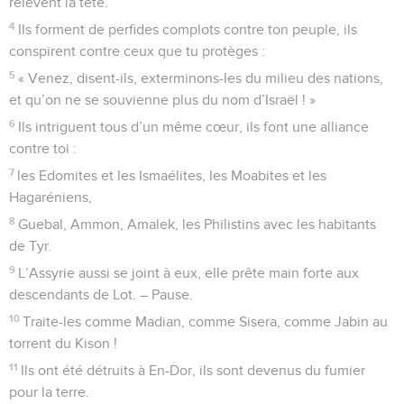
relèvent la tête.
4
Ils forment de perfides complots contre ton peuple, ils
conspirent contre ceux que tu protèges :
5
« Venez, disent-ils, exterminons-les du milieu des nations,
et qu’on ne se souvienne plus du nom d’Israël ! »
6
Ils intriguent tous d’un même cœur, ils font une alliance
contre toi :
7
les Edomites et les Ismaélites, les Moabites et les
Hagaréniens,
8
Guebal, Ammon, Amalek, les Philistins avec les habitants
de Tyr.
9
L’Assyrie aussi se joint à eux, elle prête main forte aux
descendants de Lot. – Pause.
10
Traite-les comme Madian, comme Sisera, comme Jabin au
torrent du Kison !
11
Ils ont été détruits à En-Dor, ils sont devenus du fumier
pour la terre.