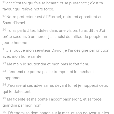
18
car c’est toi qui fais sa beauté et sa puissance ; c’est ta
faveur qui relève notre force.
19
Notre protecteur est à l’Eternel, notre roi appartient au
Saint d’Israël.
20
Tu as parlé à tes fidèles dans une vision, tu as dit : « J’ai
prêté secours à un héros, j’ai choisi du milieu du peuple un
jeune homme.
21
J’ai trouvé mon serviteur David, je l’ai désigné par onction
avec mon huile sainte.
22
Ma main le soutiendra et mon bras le fortifiera.
23
L’ennemi ne pourra pas le tromper, ni le méchant
l’opprimer.
24
J’écraserai ses adversaires devant lui et je frapperai ceux
qui le détestent.
25
Ma fidélité et ma bonté l’accompagneront, et sa force
grandira par mon nom.
26
J’étendrai sa domination sur la mer, et son pouvoir sur les