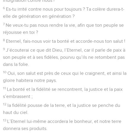
indignation contre nous !
6
Es-tu irrité contre nous pour toujours ? Ta colère durera-t-
elle de génération en génération ?
7
Ne veux-tu pas nous rendre la vie, afin que ton peuple se
réjouisse en toi ?
8
Eternel, fais-nous voir ta bonté et accorde-nous ton salut !
9
J’écouterai ce que dit Dieu, l’Eternel, car il parle de paix à
son peuple et à ses fidèles, pourvu qu’ils ne retombent pas
dans la folie.
10
Oui, son salut est près de ceux qui le craignent, et ainsi la
gloire habitera notre pays.
11
La bonté et la fidélité se rencontrent, la justice et la paix
s’embrassent ;
12
la fidélité pousse de la terre, et la justice se penche du
haut du ciel.
13
L’Eternel lui-même accordera le bonheur, et notre terre
donnera ses produits.