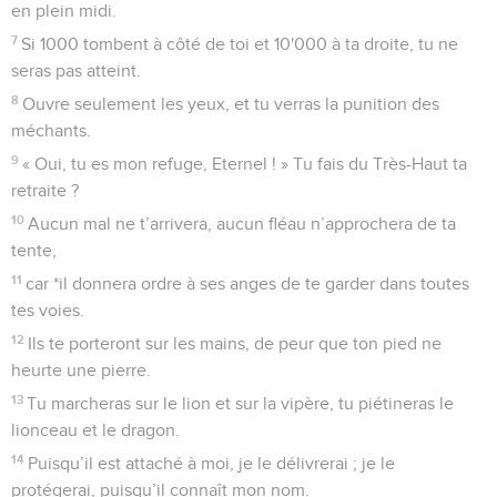
en plein midi.
7
Si 1000 tombent à côté de toi et 10'000 à ta droite, tu ne
seras pas atteint.
8
Ouvre seulement les yeux, et tu verras la punition des
méchants.
9
« Oui, tu es mon refuge, Eternel ! » Tu fais du Très-Haut ta
retraite ?
10
Aucun mal ne t’arrivera, aucun fléau n’approchera de ta
tente,
11
car *il donnera ordre à ses anges de te garder dans toutes
tes voies.
12
Ils te porteront sur les mains, de peur que ton pied ne
heurte une pierre.
13
Tu marcheras sur le lion et sur la vipère, tu piétineras le
lionceau et le dragon.
14
Puisqu’il est attaché à moi, je le délivrerai ; je le
protégerai, puisqu’il connaît mon nom.