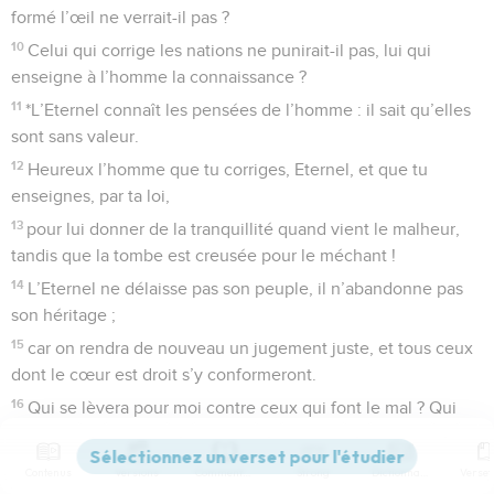
formé l’œil ne verrait-il pas ?
10
Celui qui corrige les nations ne punirait-il pas, lui qui
enseigne à l’homme la connaissance ?
11
*L’Eternel connaît les pensées de l’homme : il sait qu’elles
sont sans valeur.
12
Heureux l’homme que tu corriges, Eternel, et que tu
enseignes, par ta loi,
13
pour lui donner de la tranquillité quand vient le malheur,
tandis que la tombe est creusée pour le méchant !
14
L’Eternel ne délaisse pas son peuple, il n’abandonne pas
son héritage ;
15
car on rendra de nouveau un jugement juste, et tous ceux
dont le cœur est droit s’y conformeront.
16
Qui se lèvera pour moi contre ceux qui font le mal ? Qui
me soutiendra contre ceux qui commettent l’injustice ?
17
Si l’Eternel n’était pas mon secours, j’habiterais bien vite
Contenus
Versions
Commentaires
Strong
Dictionnaire
dans le monde du silence.