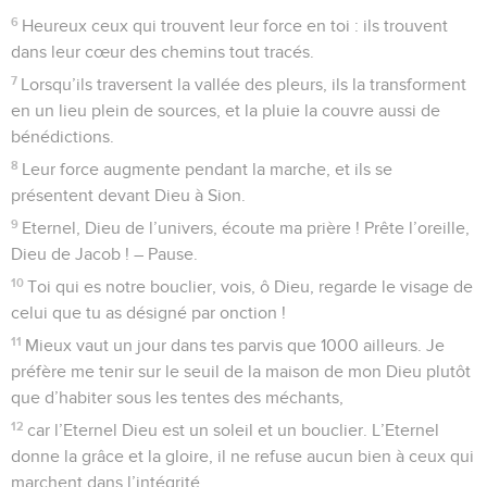
6
Heureux ceux qui trouvent leur force en toi : ils trouvent
dans leur cœur des chemins tout tracés.
7
Lorsqu’ils traversent la vallée des pleurs, ils la transforment
en un lieu plein de sources, et la pluie la couvre aussi de
bénédictions.
8
Leur force augmente pendant la marche, et ils se
présentent devant Dieu à Sion.
9
Eternel, Dieu de l’univers, écoute ma prière ! Prête l’oreille,
Dieu de Jacob ! – Pause.
10
Toi qui es notre bouclier, vois, ô Dieu, regarde le visage de
celui que tu as désigné par onction !
11
Mieux vaut un jour dans tes parvis que 1000 ailleurs. Je
préfère me tenir sur le seuil de la maison de mon Dieu plutôt
que d’habiter sous les tentes des méchants,
12
car l’Eternel Dieu est un soleil et un bouclier. L’Eternel
donne la grâce et la gloire, il ne refuse aucun bien à ceux qui
marchent dans l’intégrité.