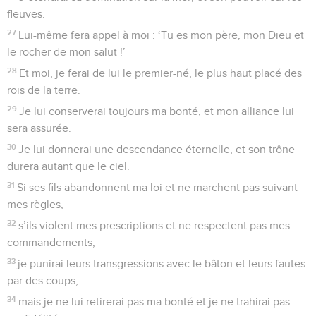
fleuves.
27
Lui-même fera appel à moi : ‘Tu es mon père, mon Dieu et
le rocher de mon salut !’
28
Et moi, je ferai de lui le premier-né, le plus haut placé des
rois de la terre.
29
Je lui conserverai toujours ma bonté, et mon alliance lui
sera assurée.
30
Je lui donnerai une descendance éternelle, et son trône
durera autant que le ciel.
31
Si ses fils abandonnent ma loi et ne marchent pas suivant
mes règles,
32
s’ils violent mes prescriptions et ne respectent pas mes
commandements,
33
je punirai leurs transgressions avec le bâton et leurs fautes
par des coups,
34
mais je ne lui retirerai pas ma bonté et je ne trahirai pas