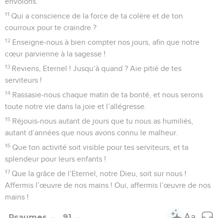
envolons.
11
Qui a conscience de la force de ta colère et de ton
courroux pour te craindre ?
12
Enseigne-nous à bien compter nos jours, afin que notre
cœur parvienne à la sagesse !
13
Reviens, Eternel ! Jusqu’à quand ? Aie pitié de tes
serviteurs !
14
Rassasie-nous chaque matin de ta bonté, et nous serons
toute notre vie dans la joie et l’allégresse.
15
Réjouis-nous autant de jours que tu nous as humiliés,
autant d’années que nous avons connu le malheur.
16
Que ton activité soit visible pour tes serviteurs, et ta
splendeur pour leurs enfants !
17
Que la grâce de l’Eternel, notre Dieu, soit sur nous !
Affermis l’œuvre de nos mains ! Oui, affermis l’œuvre de nos
mains !
Psaumes
91