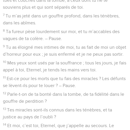
tués et couchés dans la tombe, à ceux dont tu ne te
souviens plus et qui sont séparés de toi.
7
Tu m’as jeté dans un gouffre profond, dans les ténèbres,
dans les abîmes.
8
Ta fureur pèse lourdement sur moi, et tu m’accables des
vagues de ta colère. – Pause.
9
Tu as éloigné mes intimes de moi, tu as fait de moi un objet
d’horreur pour eux ; je suis enfermé et je ne peux pas sortir.
10
Mes yeux sont usés par la souffrance ; tous les jours, je fais
appel à toi, Eternel, je tends les mains vers toi.
11
Est-ce pour les morts que tu fais des miracles ? Les défunts
se lèvent-ils pour te louer ? – Pause.
12
Parle-t-on de ta bonté dans la tombe, de ta fidélité dans le
gouffre de perdition ?
13
Tes miracles sont-ils connus dans les ténèbres, et ta
justice au pays de l’oubli ?
14
Et moi, c’est toi, Eternel, que j’appelle au secours. Le