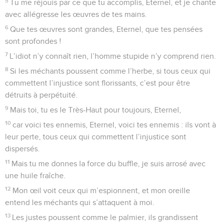
5
Tu me réjouis par ce que tu accomplis, Eternel, et je chante
avec allégresse les œuvres de tes mains.
6
Que tes œuvres sont grandes, Eternel, que tes pensées
sont profondes !
7
L’idiot n’y connaît rien, l’homme stupide n’y comprend rien.
8
Si les méchants poussent comme l’herbe, si tous ceux qui
commettent l’injustice sont florissants, c’est pour être
détruits à perpétuité.
9
Mais toi, tu es le Très-Haut pour toujours, Eternel,
10
car voici tes ennemis, Eternel, voici tes ennemis : ils vont à
leur perte, tous ceux qui commettent l’injustice sont
dispersés.
11
Mais tu me donnes la force du buffle, je suis arrosé avec
une huile fraîche.
12
Mon œil voit ceux qui m’espionnent, et mon oreille
entend les méchants qui s’attaquent à moi.
13
Les justes poussent comme le palmier, ils grandissent