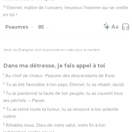
13
Eternel, maître de l’univers, heureux l’homme qui se confie
en toi !
Psaumes
85
Seuls les Évangiles sont disponibles en vidéo pour le moment.
Dans ma détresse, je fais appel à toi
1
Au chef de chœur. Psaume des descendants de Koré.
2
Tu as été favorable à ton pays, Eternel, tu as rétabli Jacob.
3
Tu as pardonné la faute de ton peuple, tu as couvert tous
ses péchés. – Pause.
4
Tu as retiré toute ta fureur, tu as renoncé à ton ardente
colère.
5
Rétablis-nous, Dieu de notre salut, mets fin à ton