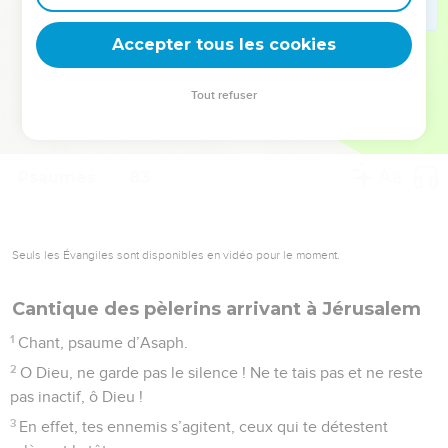
deviennent vos tremplins. Que vous guidiez un ministère, une
équipe, un groupe ou une famille, leur expérience est faite
Accepter tous les cookies
pour vous.
Tout refuser
Je découvre l’événement
Psaumes
83
Seuls les Évangiles sont disponibles en vidéo pour le moment.
Cantique des pèlerins arrivant à Jérusalem
1
Chant, psaume d’Asaph.
2
O Dieu, ne garde pas le silence ! Ne te tais pas et ne reste
pas inactif, ô Dieu !
3
En effet, tes ennemis s’agitent, ceux qui te détestent