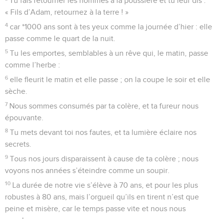
Tu fais retourner les hommes à la poussière et tu leur dis :
« Fils d’Adam, retournez à la terre ! »
4
car *1000 ans sont à tes yeux comme la journée d’hier : elle
passe comme le quart de la nuit.
5
Tu les emportes, semblables à un rêve qui, le matin, passe
comme l’herbe :
6
elle fleurit le matin et elle passe ; on la coupe le soir et elle
sèche.
7
Nous sommes consumés par ta colère, et ta fureur nous
épouvante.
8
Tu mets devant toi nos fautes, et ta lumière éclaire nos
secrets.
9
Tous nos jours disparaissent à cause de ta colère ; nous
voyons nos années s’éteindre comme un soupir.
10
La durée de notre vie s’élève à 70 ans, et pour les plus
robustes à 80 ans, mais l’orgueil qu’ils en tirent n’est que
peine et misère, car le temps passe vite et nous nous