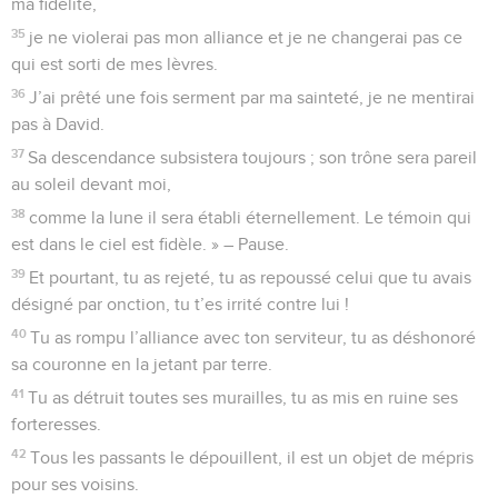
ma fidélité,
35
je ne violerai pas mon alliance et je ne changerai pas ce
qui est sorti de mes lèvres.
36
J’ai prêté une fois serment par ma sainteté, je ne mentirai
pas à David.
37
Sa descendance subsistera toujours ; son trône sera pareil
au soleil devant moi,
38
comme la lune il sera établi éternellement. Le témoin qui
est dans le ciel est fidèle. » – Pause.
39
Et pourtant, tu as rejeté, tu as repoussé celui que tu avais
désigné par onction, tu t’es irrité contre lui !
40
Tu as rompu l’alliance avec ton serviteur, tu as déshonoré
sa couronne en la jetant par terre.
41
Tu as détruit toutes ses murailles, tu as mis en ruine ses
forteresses.
42
Tous les passants le dépouillent, il est un objet de mépris
pour ses voisins.