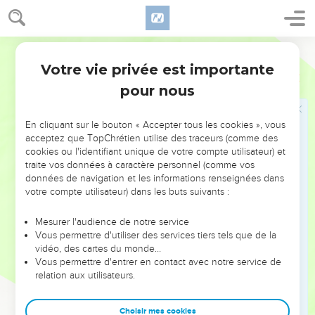
Votre vie privée est importante
pour nous
NE MANQUEZ PAS L’ÉVÉNEMENT
En cliquant sur le bouton « Accepter tous les cookies », vous
DE L’ANNÉE !
acceptez que TopChrétien utilise des traceurs (comme des
cookies ou l'identifiant unique de votre compte utilisateur) et
ET SI LEURS ERREURS POUVAIENT VOUS ÉVITER LES
traite vos données à caractère personnel (comme vos
VOTRES ?
données de navigation et les informations renseignées dans
votre compte utilisateur) dans les buts suivants :
On admire souvent les leaders pour leurs réussites, leur impact,
leur foi ou leur vision. Mais on voit moins les doutes, les erreurs
Mesurer l'audience de notre service
Vous permettre d'utiliser des services tiers tels que de la
et les saisons difficiles qu'ils ont traversés, alors même que ce
vidéo, des cartes du monde…
sont elles qui les ont façonnés.
Vous permettre d'entrer en contact avec notre service de
relation aux utilisateurs.
Dans cette conférence, leaders, entrepreneurs, et responsables
reviennent sur les erreurs marquantes de leur parcours et les
clés pour avancer avec plus de sagesse afin que leurs erreurs
Choisir mes cookies