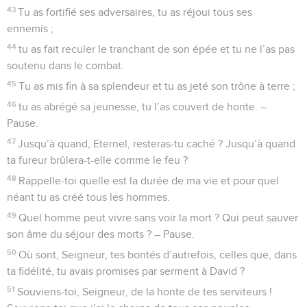
43
Tu as fortifié ses adversaires, tu as réjoui tous ses
ennemis ;
44
tu as fait reculer le tranchant de son épée et tu ne l’as pas
soutenu dans le combat.
45
Tu as mis fin à sa splendeur et tu as jeté son trône à terre ;
46
tu as abrégé sa jeunesse, tu l’as couvert de honte. –
Pause.
47
Jusqu’à quand, Eternel, resteras-tu caché ? Jusqu’à quand
ta fureur brûlera-t-elle comme le feu ?
48
Rappelle-toi quelle est la durée de ma vie et pour quel
néant tu as créé tous les hommes.
49
Quel homme peut vivre sans voir la mort ? Qui peut sauver
son âme du séjour des morts ? – Pause.
50
Où sont, Seigneur, tes bontés d’autrefois, celles que, dans
ta fidélité, tu avais promises par serment à David ?
51
Souviens-toi, Seigneur, de la honte de tes serviteurs !