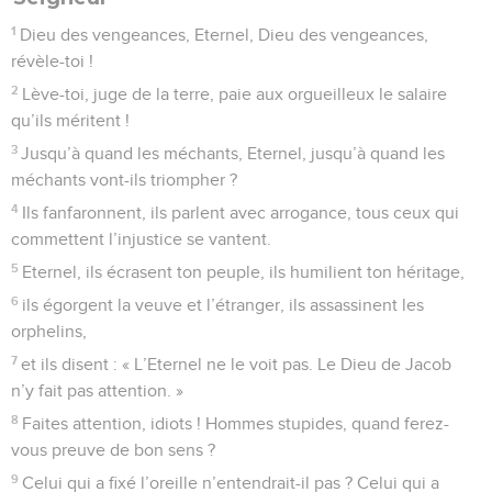
1
Dieu des vengeances, Eternel, Dieu des vengeances,
révèle-toi !
2
Lève-toi, juge de la terre, paie aux orgueilleux le salaire
qu’ils méritent !
3
Jusqu’à quand les méchants, Eternel, jusqu’à quand les
méchants vont-ils triompher ?
4
Ils fanfaronnent, ils parlent avec arrogance, tous ceux qui
commettent l’injustice se vantent.
5
Eternel, ils écrasent ton peuple, ils humilient ton héritage,
6
ils égorgent la veuve et l’étranger, ils assassinent les
orphelins,
7
et ils disent : « L’Eternel ne le voit pas. Le Dieu de Jacob
n’y fait pas attention. »
8
Faites attention, idiots ! Hommes stupides, quand ferez-
vous preuve de bon sens ?
9
Celui qui a fixé l’oreille n’entendrait-il pas ? Celui qui a