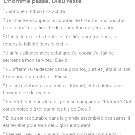
L'homme passe, Dieu reste
1
Cantique d’Ethan l’Ezrachite.
2
Je chanterai toujours les bontés de l’Eternel, ma bouche
fera connaître ta fidélité de génération en génération.
3
Oui, je le dis : « La bonté est édifiée pour toujours ; tu
fondes ta fidélité dans le ciel. »
4
J’ai fait alliance avec celui que j’ai choisi, j’ai fait ce
serment à mon serviteur David :
5
« J’affermirai ta descendance pour toujours et j’établirai ton
trône pour l’éternité. » – Pause.
6
Le ciel célèbre tes merveilles, Eternel, et ta fidélité dans
l’assemblée des saints.
7
En effet, qui, dans le ciel, peut se comparer à l’Eternel ? Qui
est semblable à toi parmi les fils de Dieu ?
8
Dieu est redoutable dans la grande assemblée des saints, il
est terrible pour tous ceux qui l’entourent.
9
Eternel, Dieu de l’univers, qui est puissant comme toi ?