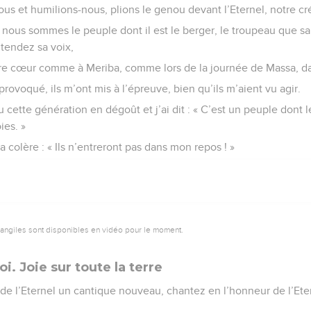
us et humilions-nous, plions le genou devant l’Eternel, notre cr
et nous sommes le peuple dont il est le berger, le troupeau que s
ntendez sa voix,
re cœur comme à Meriba, comme lors de la journée de Massa, dan
provoqué, ils m’ont mis à l’épreuve, bien qu’ils m’aient vu agir.
 cette génération en dégoût et j’ai dit : « C’est un peuple dont l
ies. »
ma colère : « Ils n’entreront pas dans mon repos ! »
vangiles sont disponibles en vidéo pour le moment.
i. Joie sur toute la terre
e l’Eternel un cantique nouveau, chantez en l’honneur de l’Eter