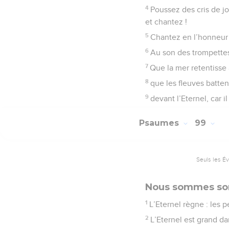
4
Poussez des cris de joi
et chantez !
5
Chantez en l’honneur d
6
Au son des trompettes 
7
Que la mer retentisse 
8
que les fleuves batte
9
devant l’Eternel, car i
Psaumes
99
Seuls les É
Nous sommes so
1
L’Eternel règne : les p
2
L’Eternel est grand da