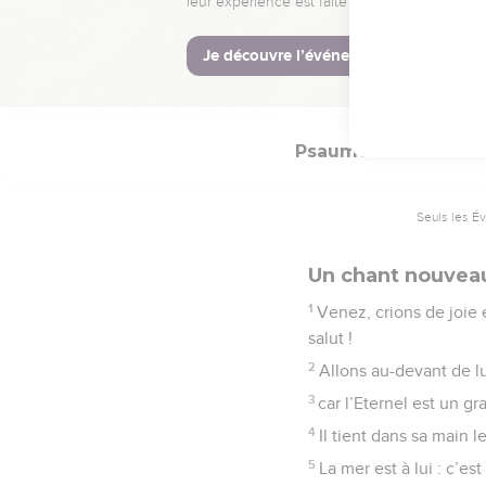
22
mais l’Eternel est ma
23
Il fera retomber leur 
réduira au silence.
Psaumes
95
Seuls les É
Un chant nouveau
1
Venez, crions de joie 
salut !
2
Allons au-devant de l
3
car l’Eternel est un gr
4
Il tient dans sa main 
5
La mer est à lui : c’est