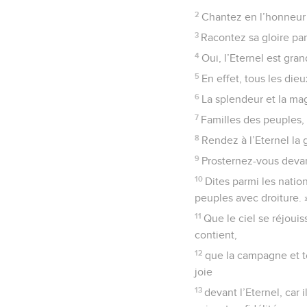
2
Chantez en l’honneur 
3
Racontez sa gloire par
4
Oui, l’Eternel est gra
5
En effet, tous les dieu
6
La splendeur et la mag
7
Familles des peuples, 
8
Rendez à l’Eternel la 
9
Prosternez-vous devant
10
Dites parmi les nation
peuples avec droiture. 
11
Que le ciel se réjouis
contient,
12
que la campagne et to
joie
13
devant l’Eternel, car i