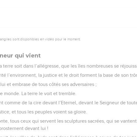
vangiles sont disponibles en vidéo pour le moment.
neur qui vient
a terre soit dans l’allégresse, que les îles nombreuses se réjouiss
té l’environnent, la justice et le droit forment la base de son trô
ui et embrase de tous côtés ses adversaires ;
le monde. La terre le voit et tremble.
 comme de la cire devant l’Eternel, devant le Seigneur de toute 
tice, et tous les peuples voient sa gloire.
onte, tous ceux qui servent les sculptures sacrées, qui se vantent
prosternent devant lui !