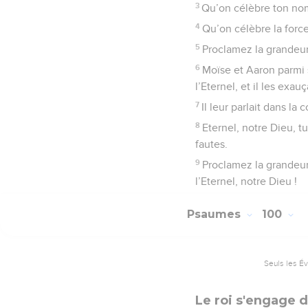
3
Qu’on célèbre ton nom 
4
Qu’on célèbre la force 
5
Proclamez la grandeur d
6
Moïse et Aaron parmi 
l’Eternel, et il les exauç
7
Il leur parlait dans l
8
Eternel, notre Dieu, t
fautes.
9
Proclamez la grandeur 
l’Eternel, notre Dieu !
Psaumes
100
Seuls les É
Le roi s'engage d