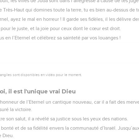
jouit, les villes de Juda sont dans l’allégresse à cause de tes jug
 le Très-Haut qui domines toute la terre, tu es bien au-dessus de t
nel, ayez le mal en horreur ! Il garde ses fidèles, il les délivre 
our le juste, et la joie pour ceux dont le cœur est droit.
us en l’Eternel et célébrez sa sainteté par vos louanges !
vangiles sont disponibles en vidéo pour le moment.
i, il est l'unique vrai Dieu
onneur de l’Eternel un cantique nouveau, car il a fait des mervei
suré la victoire.
tre son salut, il a révélé sa justice sous les yeux des nations.
a bonté et de sa fidélité envers la communauté d’Israël. Jusqu’aux
e Dieu.