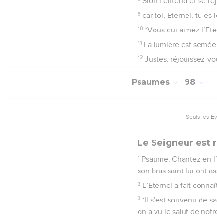
Sion l’entend et se ré
9
car toi, Eternel, tu es
10
*Vous qui aimez l’Eter
11
La lumière est semée p
12
Justes, réjouissez-vo
Psaumes
98
Seuls les É
Le Seigneur est ro
1
Psaume. Chantez en l’h
son bras saint lui ont as
2
L’Eternel a fait connaî
3
*Il s’est souvenu de s
on a vu le salut de notr