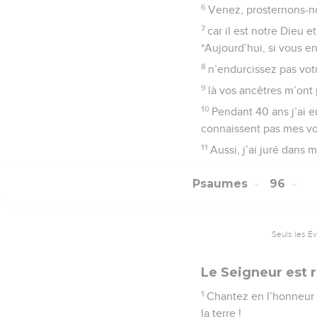
6
Venez, prosternons-no
7
car il est notre Dieu 
*Aujourd’hui, si vous e
8
n’endurcissez pas vot
9
là vos ancêtres m’ont 
10
Pendant 40 ans j’ai eu
connaissent pas mes vo
11
Aussi, j’ai juré dans 
Psaumes
96
Seuls les É
Le Seigneur est ro
1
Chantez en l’honneur d
la terre !