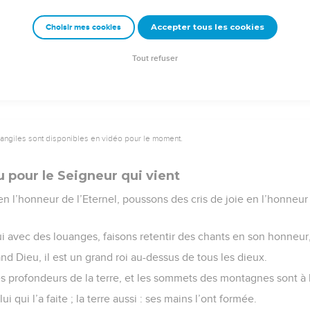
 forteresse, mon Dieu est le rocher où je trouve un refuge.
Accepter tous les cookies
Choisir mes cookies
crime sur eux, il les réduira au silence par leur méchanceté. L’Ete
Tout refuser
vangiles sont disponibles en vidéo pour le moment.
 pour le Seigneur qui vient
en l’honneur de l’Eternel, poussons des cris de joie en l’honneur
ui avec des louanges, faisons retentir des chants en son honneur
and Dieu, il est un grand roi au-dessus de tous les dieux.
les profondeurs de la terre, et les sommets des montagnes sont à l
 lui qui l’a faite ; la terre aussi : ses mains l’ont formée.