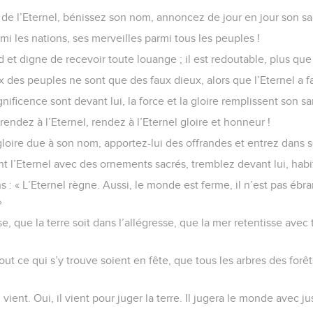
de l’Eternel, bénissez son nom, annoncez de jour en jour son sal
mi les nations, ses merveilles parmi tous les peuples !
nd et digne de recevoir toute louange ; il est redoutable, plus que
x des peuples ne sont que des faux dieux, alors que l’Eternel a fai
nificence sont devant lui, la force et la gloire remplissent son sa
rendez à l’Eternel, rendez à l’Eternel gloire et honneur !
gloire due à son nom, apportez-lui des offrandes et entrez dans se
 l’Eternel avec des ornements sacrés, tremblez devant lui, habita
s : « L’Eternel règne. Aussi, le monde est ferme, il n’est pas ébra
»
se, que la terre soit dans l’allégresse, que la mer retentisse avec 
ut ce qui s’y trouve soient en fête, que tous les arbres des forê
l vient. Oui, il vient pour juger la terre. Il jugera le monde avec j