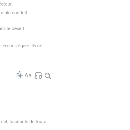
éateur,
a main conduit.
s le désert :
e cœur s’égare, ils ne
nel, habitants de toute