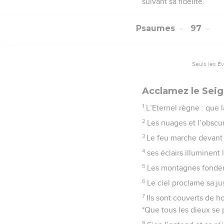
suivant sa fidélité.
Psaumes
97
Seuls les É
Acclamez le Seig
1
L’Eternel règne : que l
2
Les nuages et l’obscuri
3
Le feu marche devant l
4
ses éclairs illuminent 
5
Les montagnes fondent
6
Le ciel proclame sa jus
7
Ils sont couverts de h
*Que tous les dieux se 
8