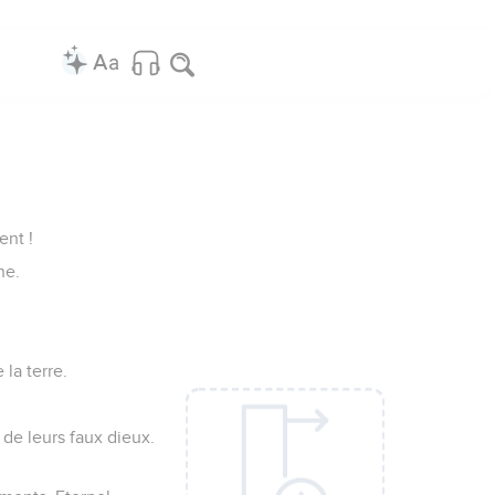
ent !
ne.
la terre.
 de leurs faux dieux.