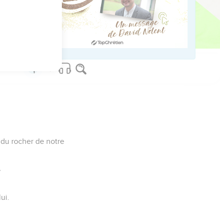
rnel, notre Dieu, les
 du rocher de notre
,
ui.