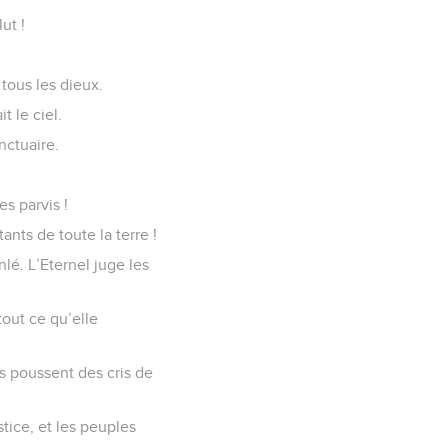
ut !
 tous les dieux.
t le ciel.
nctuaire.
s parvis !
nts de toute la terre !
nlé. L’Eternel juge les
tout ce qu’elle
ts poussent des cris de
ustice, et les peuples