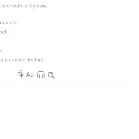
clater votre allégresse
ruments !
nel !
ie
 peuples avec droiture.