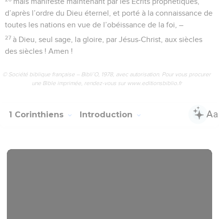
mais manifesté maintenant par les Écrits prophétiques,
d’après l’ordre du Dieu éternel, et porté à la connaissance de
toutes les nations en vue de l’obéissance de la foi, –
27
à Dieu, seul sage, la gloire, par Jésus-Christ, aux siècles
des siècles ! Amen !
© Société biblique française – Bibli’O, 1978, avec autorisation. Pour vous procurer
une Bible imprimée, rendez-vous sur www.editionsbiblio.fr
1 Corinthiens
Introduction