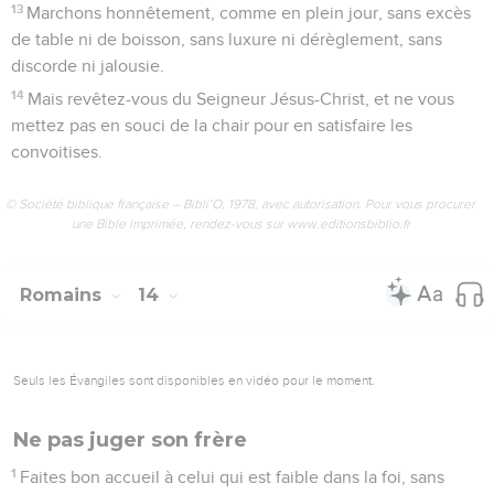
13
Marchons honnêtement, comme en plein jour, sans excès
de table ni de boisson, sans luxure ni dérèglement, sans
discorde ni jalousie.
14
Mais revêtez-vous du Seigneur Jésus-Christ, et ne vous
mettez pas en souci de la chair pour en satisfaire les
convoitises.
© Société biblique française – Bibli’O, 1978, avec autorisation. Pour vous procurer
une Bible imprimée, rendez-vous sur www.editionsbiblio.fr
Romains
14
Seuls les Évangiles sont disponibles en vidéo pour le moment.
Ne pas juger son frère
1
Faites bon accueil à celui qui est faible dans la foi, sans