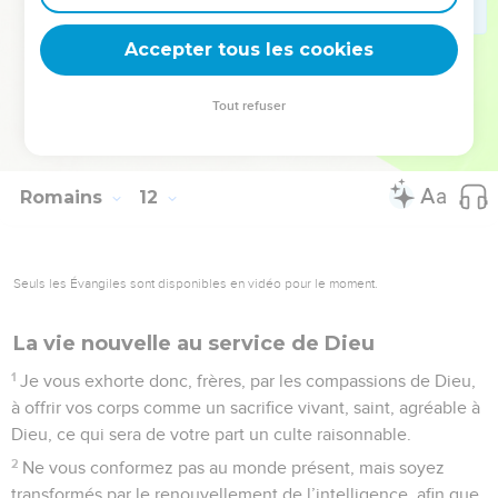
36
Tout est de lui, par lui et pour lui ! A lui la gloire dans tous
Accepter tous les cookies
les siècles. Amen !
© Société biblique française – Bibli’O, 1978, avec autorisation. Pour vous procurer
Tout refuser
une Bible imprimée, rendez-vous sur www.editionsbiblio.fr
Romains
12
Seuls les Évangiles sont disponibles en vidéo pour le moment.
La vie nouvelle au service de Dieu
1
Je vous exhorte donc, frères, par les compassions de Dieu,
à offrir vos corps comme un sacrifice vivant, saint, agréable à
Dieu, ce qui sera de votre part un culte raisonnable.
2
Ne vous conformez pas au monde présent, mais soyez
transformés par le renouvellement de l’intelligence, afin que