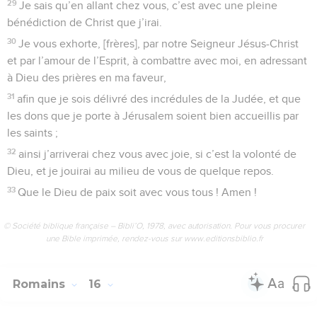
29
Je sais qu’en allant chez vous, c’est avec une pleine
bénédiction de Christ que j’irai.
30
Je vous exhorte, [frères], par notre Seigneur Jésus-Christ
et par l’amour de l’Esprit, à combattre avec moi, en adressant
à Dieu des prières en ma faveur,
31
afin que je sois délivré des incrédules de la Judée, et que
les dons que je porte à Jérusalem soient bien accueillis par
les saints ;
32
ainsi j’arriverai chez vous avec joie, si c’est la volonté de
Dieu, et je jouirai au milieu de vous de quelque repos.
33
Que le Dieu de paix soit avec vous tous ! Amen !
© Société biblique française – Bibli’O, 1978, avec autorisation. Pour vous procurer
une Bible imprimée, rendez-vous sur www.editionsbiblio.fr
Romains
16