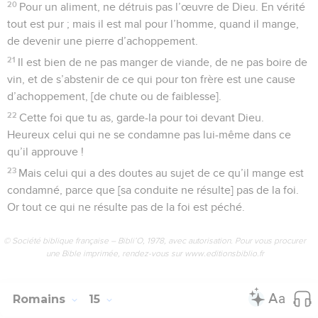
20
Pour un aliment, ne détruis pas l’œuvre de Dieu. En vérité
tout est pur ; mais il est mal pour l’homme, quand il mange,
de devenir une pierre d’achoppement.
21
Il est bien de ne pas manger de viande, de ne pas boire de
vin, et de s’abstenir de ce qui pour ton frère est une cause
d’achoppement, [de chute ou de faiblesse].
22
Cette foi que tu as, garde-la pour toi devant Dieu.
Heureux celui qui ne se condamne pas lui-même dans ce
qu’il approuve !
23
Mais celui qui a des doutes au sujet de ce qu’il mange est
condamné, parce que [sa conduite ne résulte] pas de la foi.
Or tout ce qui ne résulte pas de la foi est péché.
© Société biblique française – Bibli’O, 1978, avec autorisation. Pour vous procurer
une Bible imprimée, rendez-vous sur www.editionsbiblio.fr
Romains
15