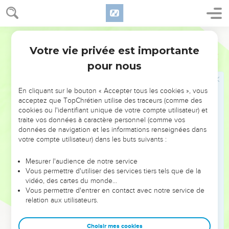
30
De même que vous avez autrefois désobéi à Dieu et que
par leur désobéissance vous avez maintenant obtenu
Segond 1978 (Colombe)
miséricorde,
Votre vie privée est importante
31
de même ils ont maintenant désobéi, afin d’obtenir
Romains
11
miséricorde, eux aussi [maintenant], par la miséricorde qui
pour nous
vous a été faite.
32
Car Dieu a enfermé tous les hommes dans la
En cliquant sur le bouton « Accepter tous les cookies », vous
acceptez que TopChrétien utilise des traceurs (comme des
désobéissance, pour faire miséricorde à tous.
cookies ou l'identifiant unique de votre compte utilisateur) et
traite vos données à caractère personnel (comme vos
La grandeur merveilleuse de Dieu
données de navigation et les informations renseignées dans
votre compte utilisateur) dans les buts suivants :
33
O profondeur de la richesse, de la sagesse et de la
connaissance de Dieu ! Que ses jugements sont insondables
Mesurer l'audience de notre service
et ses voies incompréhensibles ! En effet,
Vous permettre d'utiliser des services tiers tels que de la
vidéo, des cartes du monde…
34
Qui a connu la pensée du Seigneur, Ou qui a été son
Vous permettre d'entrer en contact avec notre service de
conseiller ?
relation aux utilisateurs.
35
Qui lui a donné le premier, pour qu’il ait à recevoir en
retour ?
Choisir mes cookies