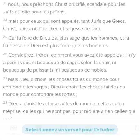
23
nous, nous prêchons Christ crucifié, scandale pour les
Juifs et folie pour les païens,
24
mais pour ceux qui sont appelés, tant Juifs que Grecs,
Christ, puissance de Dieu et sagesse de Dieu.
25
Car la folie de Dieu est plus sage que les hommes, et la
faiblesse de Dieu est plus forte que les hommes.
26
Considérez, frères, comment vous avez été appelés : il n’y
a parmi vous ni beaucoup de sages selon la chair, ni
beaucoup de puissants, ni beaucoup de nobles.
27
Mais Dieu a choisi les choses folles du monde pour
confondre les sages ; Dieu a choisi les choses faibles du
monde pour confondre les fortes ;
28
Dieu a choisi les choses viles du monde, celles qu’on
méprise, celles qui ne sont pas, pour réduire à rien celles qui
sont,
29
afin que nulle chair ne se glorifie devant Dieu.
Contenus
Versions
Commentaires
Strong
Dictionnaire
30
Or, c’est par lui que vous êtes en Christ-Jésus qui, de par