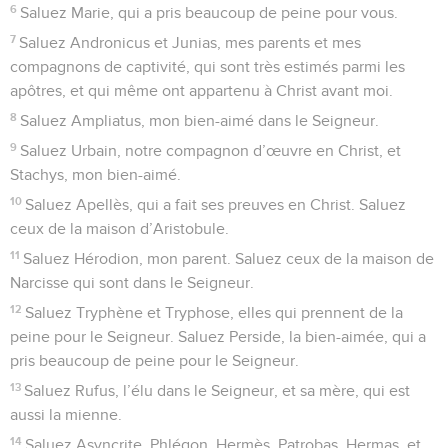
6
Saluez Marie, qui a pris beaucoup de peine pour vous.
7
Saluez Andronicus et Junias, mes parents et mes
compagnons de captivité, qui sont très estimés parmi les
apôtres, et qui même ont appartenu à Christ avant moi.
8
Saluez Ampliatus, mon bien-aimé dans le Seigneur.
9
Saluez Urbain, notre compagnon d’œuvre en Christ, et
Stachys, mon bien-aimé.
10
Saluez Apellès, qui a fait ses preuves en Christ. Saluez
ceux de la maison d’Aristobule.
11
Saluez Hérodion, mon parent. Saluez ceux de la maison de
Narcisse qui sont dans le Seigneur.
12
Saluez Tryphène et Tryphose, elles qui prennent de la
peine pour le Seigneur. Saluez Perside, la bien-aimée, qui a
pris beaucoup de peine pour le Seigneur.
13
Saluez Rufus, l’élu dans le Seigneur, et sa mère, qui est
aussi la mienne.
14
Saluez Asyncrite, Phlégon, Hermès, Patrobas, Hermas, et