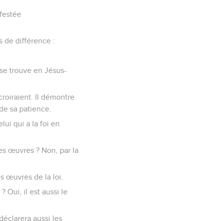
ifestée
as de différence :
i se trouve en Jésus-
croiraient. Il démontre
 de sa patience.
ui qui a la foi en
des œuvres ? Non, par la
s œuvres de la loi.
 Oui, il est aussi le
 déclarera aussi les