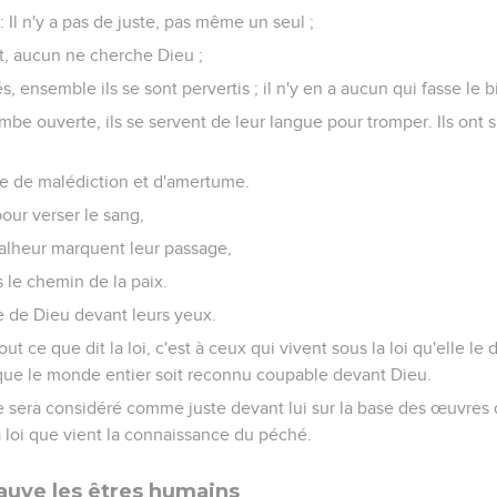
 Il n'y a pas de juste, pas même un seul ;
nt, aucun ne cherche Dieu ;
s, ensemble ils se sont pervertis ; il n'y en a aucun qui fasse le
mbe ouverte, ils se servent de leur langue pour tromper. Ils ont s
ne de malédiction et d'amertume.
our verser le sang,
malheur marquent leur passage,
s le chemin de la paix.
te de Dieu devant leurs yeux.
t ce que dit la loi, c'est à ceux qui vivent sous la loi qu'elle le d
que le monde entier soit reconnu coupable devant Dieu.
 sera considéré comme juste devant lui sur la base des œuvres de
la loi que vient la connaissance du péché.
uve les êtres humains