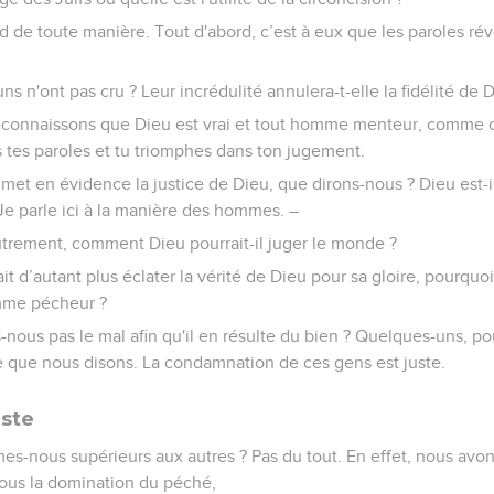
d de toute manière. Tout d'abord, c’est à eux que les paroles ré
s n'ont pas cru ? Leur incrédulité annulera-t-elle la fidélité de 
connaissons que Dieu est vrai et tout homme menteur, comme cela
s tes paroles et tu triomphes dans ton jugement.
e met en évidence la justice de Dieu, que dirons-nous ? Dieu est-il
Je parle ici à la manière des hommes. –
trement, comment Dieu pourrait-il juger le monde ?
t d’autant plus éclater la vérité de Dieu pour sa gloire, pourquoi
me pécheur ?
-nous pas le mal afin qu'il en résulte du bien ? Quelques-uns, p
e que nous disons. La condamnation de ces gens est juste.
uste
s-nous supérieurs aux autres ? Pas du tout. En effet, nous avon
sous la domination du péché,