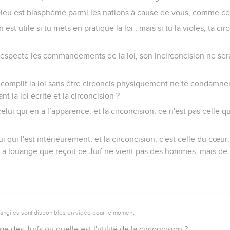
Dieu est blasphémé parmi les nations à cause de vous, comme cela
n est utile si tu mets en pratique la loi ; mais si tu la violes, ta c
s respecte les commandements de la loi, son incirconcision ne se
complit la loi sans être circoncis physiquement ne te condamnera-t
t la loi écrite et la circoncision ?
celui qui en a l’apparence, et la circoncision, ce n'est pas celle qu
lui qui l'est intérieurement, et la circoncision, c'est celle du cœur
e. La louange que reçoit ce Juif ne vient pas des hommes, mais de
vangiles sont disponibles en vidéo pour le moment.
e des Juifs ou quelle est l'utilité de la circoncision ?