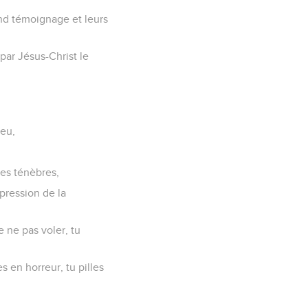
end témoignage et leurs
par Jésus-Christ le
ieu,
les ténèbres,
xpression de la
 ne pas voler, tu
s en horreur, tu pilles