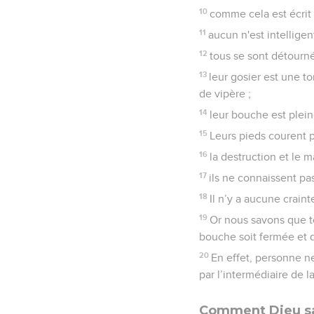
10
comme cela est écrit :
11
aucun n'est intellige
12
tous se sont détourné
13
leur gosier est une to
de vipère ;
14
leur bouche est plei
15
Leurs pieds courent p
16
la destruction et le 
17
ils ne connaissent pa
18
Il n’y a aucune crain
19
Or nous savons que tou
bouche soit fermée et 
20
En effet, personne ne
par l’intermédiaire de 
Comment Dieu sa