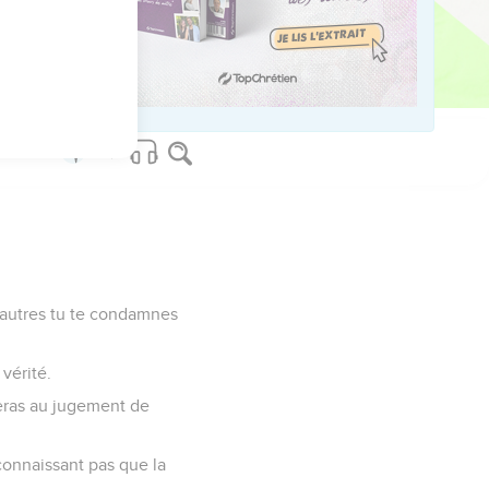
.
els actes, non
s autres tu te condamnes
vérité.
pperas au jugement de
connaissant pas que la