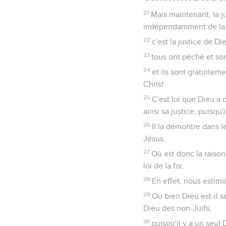
21
Mais maintenant, la j
indépendamment de la l
22
c'est la justice de Di
23
tous ont péché et son
24
et ils sont gratuitem
Christ.
25
C'est lui que Dieu a 
ainsi sa justice, puisqu
26
Il la démontre dans l
Jésus.
27
Où est donc la raison 
loi de la foi.
28
En effet, nous estim
29
Ou bien Dieu est-il se
Dieu des non-Juifs,
30
puisqu'il y a un seul 