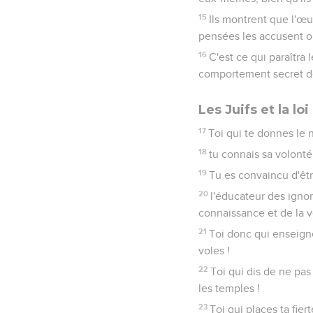
15
Ils montrent que l'œu
pensées les accusent ou
16
C'est ce qui paraîtra
comportement secret 
Les Juifs et la loi
17
Toi qui te donnes le n
18
tu connais sa volonté 
19
Tu es convaincu d'êtr
20
l'éducateur des ignor
connaissance et de la v
21
Toi donc qui enseigne
voles !
22
Toi qui dis de ne pas
les temples !
23
Toi qui places ta fier