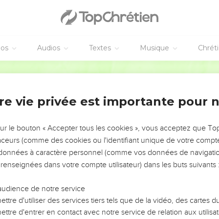
a gloire du Dieu incorruptible par des images qui représentent l'
s et des reptiles.
es a livrés à l'impureté par les désirs de leur cœur, de sorte qu'
s,
éos
Audios
Textes
Musique
Chrét
la vérité de Dieu par le mensonge et qui ont adoré et servi la cr
Segond 21
éternellement. Amen !
son que Dieu les a livrés à des passions déshonorantes : leurs fe
re vie privée est importante pour 
s par des relations contre nature ;
 ont abandonné les rapports naturels avec la femme et se sont
s autres ; ils ont commis homme avec homme des actes scandaleux
sur le bouton « Accepter tous les cookies », vous acceptez que T
ritait leur égarement.
traceurs (comme des cookies ou l'identifiant unique de votre compte 
s données à caractère personnel (comme vos données de navigatio
ugé bon de connaître Dieu, Dieu les a livrés à leur intelligence d
 renseignées dans votre compte utilisateur) dans les buts suivants 
ndignes.
oute sorte d'injustice, [d’immoralité sexuelle, ] de méchanceté, d
audience de notre service
 d'envie, de meurtres, de querelles, de ruses, de fraudes et de p
ttre d'utiliser des services tiers tels que de la vidéo, des cartes
nts, ennemis de Dieu, arrogants, orgueilleux, vantards, ingénieux 
ttre d'entrer en contact avec notre service de relation aux utilisat
.