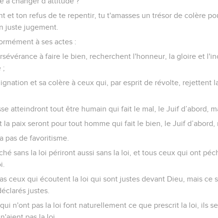
 à changer d’attitude ?
 et ton refus de te repentir, tu t'amasses un trésor de colère po
on juste jugement.
formément à ses actes :
rsévérance à faire le bien, recherchent l'honneur, la gloire et l'inco
 ;
ignation et sa colère à ceux qui, par esprit de révolte, rejettent l
se atteindront tout être humain qui fait le mal, le Juif d’abord, m
t la paix seront pour tout homme qui fait le bien, le Juif d’abord, 
 a pas de favoritisme.
é sans la loi périront aussi sans la loi, et tous ceux qui ont péc
i.
pas ceux qui écoutent la loi qui sont justes devant Dieu, mais ce 
éclarés justes.
i n'ont pas la loi font naturellement ce que prescrit la loi, ils se
'aient pas la loi.