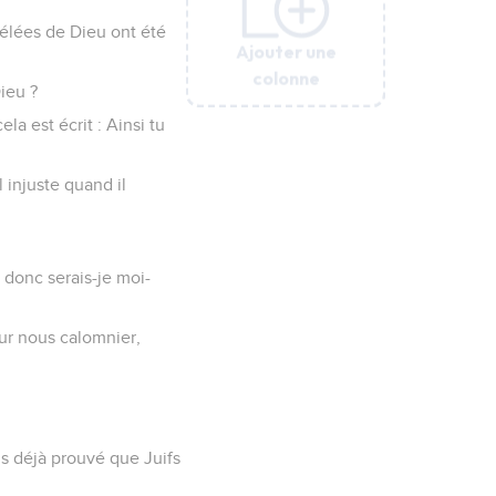
vélées de Dieu ont été
Ajouter une
Ajouter une
Ajouter une
Ajouter une
Ajouter une
Ajouter une
colonne
colonne
colonne
colonne
colonne
colonne
Dieu ?
 est écrit : Ainsi tu
 injuste quand il
 donc serais-je moi-
our nous calomnier,
s déjà prouvé que Juifs