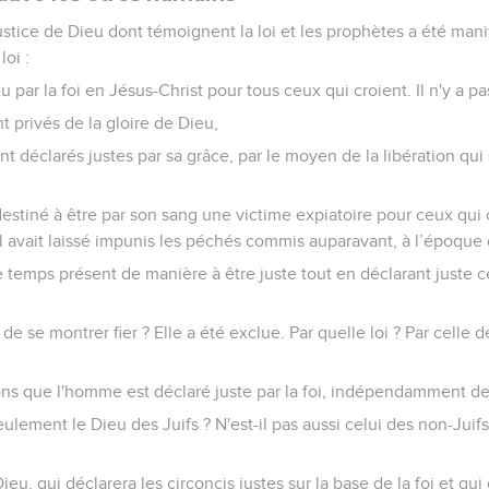
ustice de Dieu dont témoignent la loi et les prophètes a été man
oi :
eu par la foi en Jésus-Christ pour tous ceux qui croient. Il n'y a p
t privés de la gloire de Dieu,
ent déclarés justes par sa grâce, par le moyen de la libération qu
destiné à être par son sang une victime expiatoire pour ceux qui 
'il avait laissé impunis les péchés commis auparavant, à l’époque
e temps présent de manière à être juste tout en déclarant juste cel
de se montrer fier ? Elle a été exclue. Par quelle loi ? Par celle 
ons que l'homme est déclaré juste par la foi, indépendamment de
ulement le Dieu des Juifs ? N'est-il pas aussi celui des non-Juifs ?
Dieu, qui déclarera les circoncis justes sur la base de la foi et qui