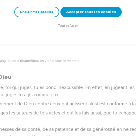
e, de loyauté, d’affection, ils sont [irréconciliables, ] sans pitié
Accepter tous les cookies
Choisir mes cookies
ssent le verdict de Dieu déclarant dignes de mort les auteurs de t
ettent, mais encore ils approuvent ceux qui agissent de même.
Tout refuser
vangiles sont disponibles en vidéo pour le moment.
Dieu
, toi qui juges, tu es donc inexcusable. En effet, en jugeant le
qui juges tu agis comme eux.
gement de Dieu contre ceux qui agissent ainsi est conforme à la 
juges les auteurs de tels actes et qui les fais aussi, que tu écha
chesses de sa bonté, de sa patience et de sa générosité en ne re