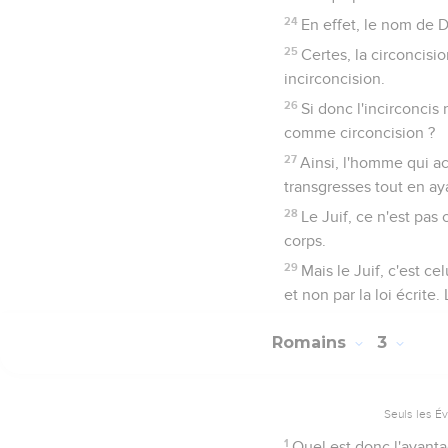
24
En effet, le nom de 
25
Certes, la circoncisio
incirconcision.
26
Si donc l'incirconci
comme circoncision ?
27
Ainsi, l'homme qui ac
transgresses tout en ayan
28
Le Juif, ce n'est pas 
corps.
29
Mais le Juif, c'est ce
et non par la loi écrit
Romains
3
Seuls les É
1
Quel est donc l'avantag