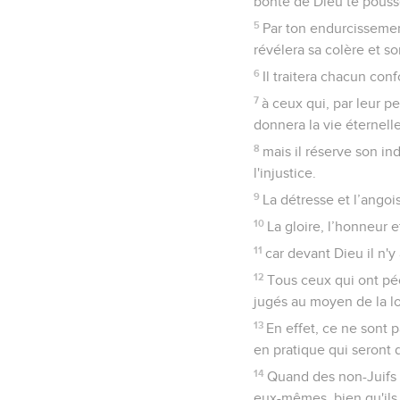
bonté de Dieu te pousse
5
Par ton endurcissement
révélera sa colère et s
6
Il traitera chacun con
7
à ceux qui, par leur pe
donnera la vie éternelle
8
mais il réserve son ind
l'injustice.
9
La détresse et l’angois
10
La gloire, l’honneur e
11
car devant Dieu il n'y
12
Tous ceux qui ont péch
jugés au moyen de la lo
13
En effet, ce ne sont 
en pratique qui seront d
14
Quand des non-Juifs qu
eux-mêmes, bien qu'ils n