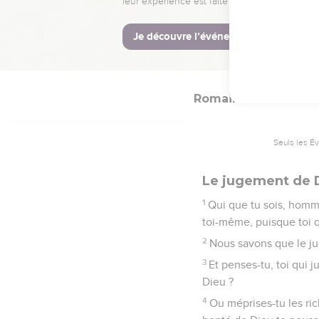
31
Dépourvus d’intelligenc
32
Et bien qu'ils connai
seulement ils les comm
Romains
2
Seuls les É
Le jugement de 
1
Qui que tu sois, homme
toi-même, puisque toi 
2
Nous savons que le ju
3
Et penses-tu, toi qui 
Dieu ?
4
Ou méprises-tu les ri