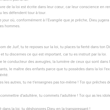
vre de la loi est écrite dans leur cœur, car leur conscience en r
 les défendent tour à tour.
 le jour où, conformément à l’Evangile que je prêche, Dieu jugera 
des hommes.
om de Juif, tu te reposes sur la loi, tu places ta fierté dans ton D
et tu discernes ce qui est important, car tu es instruit par la loi.
e le conducteur des aveugles, la lumière de ceux qui sont dans 
ants, le maître des enfants parce que tu possèdes dans la loi l'e
érité.
s les autres, tu ne t'enseignes pas toi-même ! Toi qui prêches de
 commettre d'adultère, tu commets l'adultère ! Toi qui as les idole
té dans la loi, tu déshonores Dieu en la transgressant !