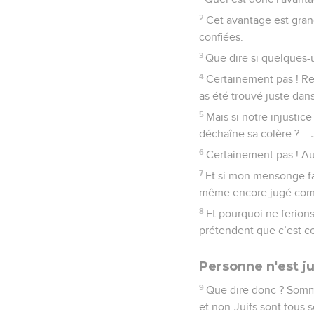
2
Cet avantage est gran
confiées.
3
Que dire si quelques-un
4
Certainement pas ! Re
as été trouvé juste dan
5
Mais si notre injustic
déchaîne sa colère ? – 
6
Certainement pas ! Au
7
Et si mon mensonge fai
même encore jugé com
8
Et pourquoi ne ferions
prétendent que c’est c
Personne n'est j
9
Que dire donc ? Somme
et non-Juifs sont tous 