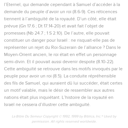
l’Eternel, qui demande cependant à Samuel d’accéder à la
demande du peuple d’avoir un roi (8.6-9). Ces réticences
tiennent à l’ambiguïté de la royauté. D’un côté, elle était
prévue (Gn 17.6 ; Dt 17.14-20) et avait fait l’objet de
promesses (Nb 24.7 ; 1 S 2.10). De l’autre, elle pouvait
constituer un danger pour Israël : ne risquait-elle pas de
représenter un rejet du Roi-Suzerain de l’alliance ? Dans le
Moyen-Orient ancien, le roi était en effet un personnage
semi-divin. Et il pouvait aussi devenir despote (8.10-22).
Cette ambiguïté se retrouve dans les motifs invoqués par le
peuple pour avoir un roi (8.5). La conduite répréhensible
des fils de Samuel, qui auraient dû lui succéder, était certes
un motif valable, mais le désir de ressembler aux autres
nations était plus inquiétant. L’histoire de la royauté en
Israël ne cessera d’illustrer cette ambiguïté.
La Bible Du Semeur Copyright © 1992, 1999 by Biblica, Inc.® Used by
permission. All rights reserved worldwide.