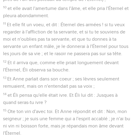
10
et elle avait l'amertume dans l'âme, et elle pria l'Éternel et
pleura abondamment.
11
Et elle fit un voeu, et dit : Éternel des armées ! si tu veux
regarder à l'affliction de ta servante, et si tu te souviens de
moi et n'oublies pas ta servante, et que tu donnes à ta
servante un enfant mâle, je le donnerai à l'Éternel pour tous
les jours de sa vie ; et le rasoir ne passera pas sur sa tête.
12
Et il arriva que, comme elle priait longuement devant
l'Éternel, Éli observa sa bouche.
13
Et Anne parlait dans son coeur ; ses lèvres seulement
remuaient, mais on n'entendait pas sa voix ;
14
et Éli pensa qu'elle était ivre. Et Éli lui dit : Jusques à
quand seras-tu ivre ?
15
Ote ton vin d'avec toi. Et Anne répondit et dit : Non, mon
seigneur ; je suis une femme qui a l'esprit accablé ; je n'ai bu
ni vin ni boisson forte, mais je répandais mon âme devant
l'Éternel.