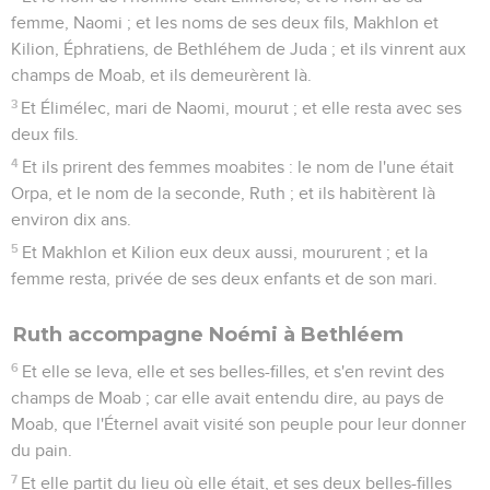
femme, Naomi ; et les noms de ses deux fils, Makhlon et
Kilion, Éphratiens, de Bethléhem de Juda ; et ils vinrent aux
champs de Moab, et ils demeurèrent là.
3
Et Élimélec, mari de Naomi, mourut ; et elle resta avec ses
deux fils.
4
Et ils prirent des femmes moabites : le nom de l'une était
Orpa, et le nom de la seconde, Ruth ; et ils habitèrent là
environ dix ans.
5
Et Makhlon et Kilion eux deux aussi, moururent ; et la
femme resta, privée de ses deux enfants et de son mari.
Ruth accompagne Noémi à Bethléem
6
Et elle se leva, elle et ses belles-filles, et s'en revint des
champs de Moab ; car elle avait entendu dire, au pays de
Moab, que l'Éternel avait visité son peuple pour leur donner
du pain.
7
Et elle partit du lieu où elle était, et ses deux belles-filles