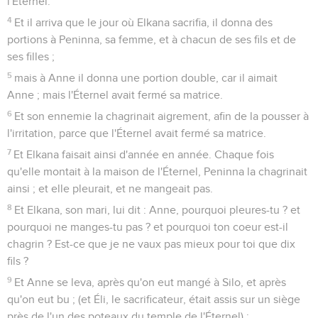
l'Éternel.
4
Et il arriva que le jour où Elkana sacrifia, il donna des
portions à Peninna, sa femme, et à chacun de ses fils et de
ses filles ;
5
mais à Anne il donna une portion double, car il aimait
Anne ; mais l'Éternel avait fermé sa matrice.
6
Et son ennemie la chagrinait aigrement, afin de la pousser à
l'irritation, parce que l'Éternel avait fermé sa matrice.
7
Et Elkana faisait ainsi d'année en année. Chaque fois
qu'elle montait à la maison de l'Éternel, Peninna la chagrinait
ainsi ; et elle pleurait, et ne mangeait pas.
8
Et Elkana, son mari, lui dit : Anne, pourquoi pleures-tu ? et
pourquoi ne manges-tu pas ? et pourquoi ton coeur est-il
chagrin ? Est-ce que je ne vaux pas mieux pour toi que dix
fils ?
9
Et Anne se leva, après qu'on eut mangé à Silo, et après
qu'on eut bu ; (et Éli, le sacrificateur, était assis sur un siège
près de l'un des poteaux du temple de l'Éternel) ;