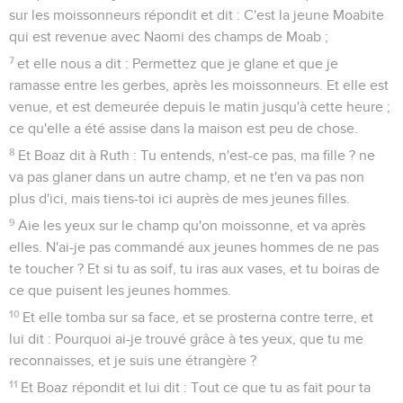
sur les moissonneurs répondit et dit : C'est la jeune Moabite
qui est revenue avec Naomi des champs de Moab ;
7
et elle nous a dit : Permettez que je glane et que je
ramasse entre les gerbes, après les moissonneurs. Et elle est
venue, et est demeurée depuis le matin jusqu'à cette heure ;
ce qu'elle a été assise dans la maison est peu de chose.
8
Et Boaz dit à Ruth : Tu entends, n'est-ce pas, ma fille ? ne
va pas glaner dans un autre champ, et ne t'en va pas non
plus d'ici, mais tiens-toi ici auprès de mes jeunes filles.
9
Aie les yeux sur le champ qu'on moissonne, et va après
elles. N'ai-je pas commandé aux jeunes hommes de ne pas
te toucher ? Et si tu as soif, tu iras aux vases, et tu boiras de
ce que puisent les jeunes hommes.
10
Et elle tomba sur sa face, et se prosterna contre terre, et
lui dit : Pourquoi ai-je trouvé grâce à tes yeux, que tu me
reconnaisses, et je suis une étrangère ?
11
Et Boaz répondit et lui dit : Tout ce que tu as fait pour ta