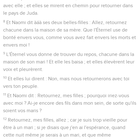
avec elle ; et elles se mirent en chemin pour retourner dans
le pays de Juda.
8
Et Naomi dit àáà ses deux belles-filles : Allez, retournez
chacune dans la maison de sa mère. Que l'Éternel use de
bonté envers vous, comme vous avez fait envers les morts et
envers moi !
9
L'Éternel vous donne de trouver du repos, chacune dans la
maison de son mari ! Et elle les baisa ; et elles élevèrent leur
voix et pleurèrent.
10
Et elles lui dirent : Non, mais nous retournerons avec toi
vers ton peuple.
11
Et Naomi dit : Retournez, mes filles ; pourquoi iriez-vous
avec moi ? Ai-je encore des fils dans mon sein, de sorte qu'ils
soient vos maris ?
12
Retournez, mes filles, allez ; car je suis trop vieille pour
être à un mari ; si je disais que j'en ai l'espérance, quand
cette nuit même je serais à un mari, et que même