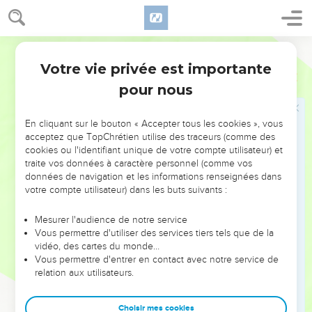
Cette expression d’attachement filial s’accompagne d’une
démarche spirituelle : « Ton peuple sera mon peuple et ton
Dieu sera mon Dieu » (1.16). L’Eternel vient récompenser
Darby
cette loyauté. Dans son malheur, Ruth vient glaner dans le
Votre vie privée est importante
Ruth
Introduction
champ de Booz, qui l’épouse et lui assure, ainsi qu’à Noémi,
pour nous
une descendance et la sécurité.
Ce petit chef-d’œuvre littéraire nous fait entrer dans
En cliquant sur le bouton « Accepter tous les cookies », vous
l’intimité d’une famille qui révère l’Eternel. Il montre
acceptez que TopChrétien utilise des traceurs (comme des
cookies ou l'identifiant unique de votre compte utilisateur) et
comment Dieu récompense la fidélité des croyants, même
traite vos données à caractère personnel (comme vos
étrangers au peuple d’Israël : Ruth, la Moabite, manifeste un
données de navigation et les informations renseignées dans
bel exemple de loyauté envers sa belle-mère et le Dieu de
votre compte utilisateur) dans les buts suivants :
son mari, le Dieu d’Israël.
Mesurer l'audience de notre service
Vous permettre d'utiliser des services tiers tels que de la
Construit en quatre tableaux, le récit culmine dans la
vidéo, des cartes du monde…
généalogie finale : Ruth met au monde un fils qui sera le
Vous permettre d'entrer en contact avec notre service de
grand-père du roi David. C’est ainsi qu’une païenne figure
relation aux utilisateurs.
parmi les ancêtres de Jésus, le Messie, « fils » de David (Mt
1.15). Le Nouveau Testament dira encore plus clairement
Choisir mes cookies