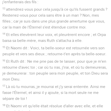
j'enfanterais des fils :
13
attendriez-vous pour cela jusqu'à ce qu'ils fussent grands ?
Resteriez-vous pour cela sans être à un mari ? Non, mes
filles ; car je suis dans une plus grande amertume que vous,
car la main de l'Éternel s'est étendue contre moi.
14
Et elles élevèrent leur voix, et pleurèrent encore ; et Orpa
baisa sa belle-mère, mais Ruth s'attacha à elle.
15
Et Naomi dit : Voici, ta belle-soeur est retournée vers son
peuple et vers ses dieux ; retourne-t'en après ta belle-soeur.
16
Et Ruth dit : Ne me prie pas de te laisser, pour que je m'en
retourne d'avec toi ; car où tu iras, j'irai, et où tu demeureras,
je demeurerai : ton peuple sera mon peuple, et ton Dieu sera
mon Dieu.
17
Là où tu mourras, je mourrai et j'y serai enterrée. Ainsi me
fasse l'Éternel, et ainsi il y ajoute, si la mort seule ne me
sépare de toi !
18
Et Naomi vit qu'elle était résolue d'aller avec elle, et elle