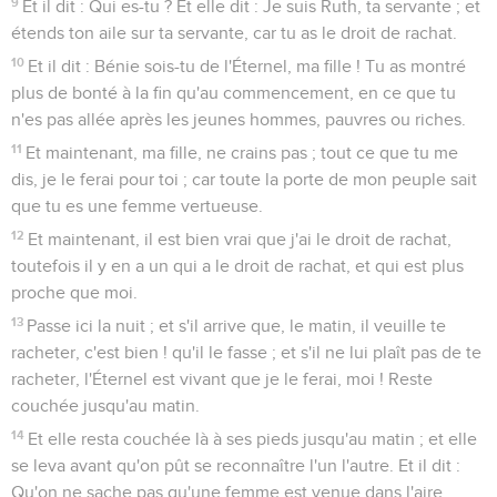
9
Et il dit : Qui es-tu ? Et elle dit : Je suis Ruth, ta servante ; et
étends ton aile sur ta servante, car tu as le droit de rachat.
10
Et il dit : Bénie sois-tu de l'Éternel, ma fille ! Tu as montré
plus de bonté à la fin qu'au commencement, en ce que tu
n'es pas allée après les jeunes hommes, pauvres ou riches.
11
Et maintenant, ma fille, ne crains pas ; tout ce que tu me
dis, je le ferai pour toi ; car toute la porte de mon peuple sait
que tu es une femme vertueuse.
12
Et maintenant, il est bien vrai que j'ai le droit de rachat,
toutefois il y en a un qui a le droit de rachat, et qui est plus
proche que moi.
13
Passe ici la nuit ; et s'il arrive que, le matin, il veuille te
racheter, c'est bien ! qu'il le fasse ; et s'il ne lui plaît pas de te
racheter, l'Éternel est vivant que je le ferai, moi ! Reste
couchée jusqu'au matin.
14
Et elle resta couchée là à ses pieds jusqu'au matin ; et elle
se leva avant qu'on pût se reconnaître l'un l'autre. Et il dit :
Qu'on ne sache pas qu'une femme est venue dans l'aire.