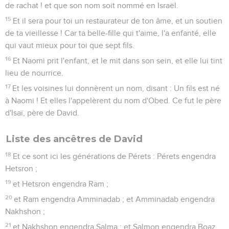
de rachat ! et que son nom soit nommé en Israël.
15
Et il sera pour toi un restaurateur de ton âme, et un soutien
de ta vieillesse ! Car ta belle-fille qui t'aime, l'a enfanté, elle
qui vaut mieux pour toi que sept fils.
16
Et Naomi prit l'enfant, et le mit dans son sein, et elle lui tint
lieu de nourrice.
17
Et les voisines lui donnèrent un nom, disant : Un fils est né
à Naomi ! Et elles l'appelèrent du nom d'Obed. Ce fut le père
d'Isaï, père de David.
Liste des ancêtres de David
18
Et ce sont ici les générations de Pérets : Pérets engendra
Hetsron ;
19
et Hetsron engendra Ram ;
20
et Ram engendra Amminadab ; et Amminadab engendra
Nakhshon ;
21
et Nakhshon engendra Salma ; et Salmon engendra Boaz