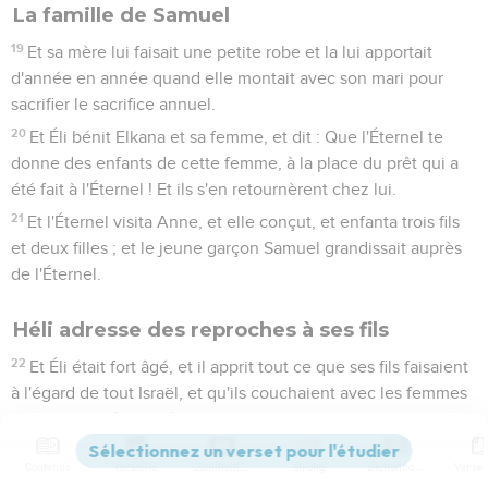
La famille de Samuel
19
Et sa mère lui faisait une petite robe et la lui apportait
d'année en année quand elle montait avec son mari pour
sacrifier le sacrifice annuel.
20
Et Éli bénit Elkana et sa femme, et dit : Que l'Éternel te
donne des enfants de cette femme, à la place du prêt qui a
été fait à l'Éternel ! Et ils s'en retournèrent chez lui.
21
Et l'Éternel visita Anne, et elle conçut, et enfanta trois fils
et deux filles ; et le jeune garçon Samuel grandissait auprès
de l'Éternel.
Héli adresse des reproches à ses fils
22
Et Éli était fort âgé, et il apprit tout ce que ses fils faisaient
à l'égard de tout Israël, et qu'ils couchaient avec les femmes
qui servaient à l'entrée de la tente d'assignation.
23
Et il leur dit : Pourquoi faites-vous des actions comme
Contenus
Versions
Commentaires
Strong
Dictionnaire
celles-là ? Car, de tout le peuple, j'apprends vos méchantes