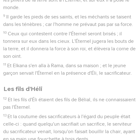
monde.
9
Il garde les pieds de ses saints, et les méchants se taisent
dans les ténèbres ; car l'homme ne prévaut pas par sa force.
10
Ceux qui contestent contre l'Éternel seront brisés ; il
tonnera sur eux dans les cieux. L'Éternel jugera les bouts de
la terre, et il donnera la force à son roi, et élèvera la corne de
son oint.
11
Et Elkana s'en alla à Rama, dans sa maison ; et le jeune
garçon servait l'Éternel en la présence d'Éli, le sacrificateur.
Les fils d'Héli
12
Et les fils d'Éli étaient des fils de Bélial, ils ne connaissaient
pas l'Éternel.
13
Et la coutume des sacrificateurs à l'égard du peuple était
celle-ci : quand quelqu'un sacrifiait un sacrifice, le serviteur
du sacrificateur venait, lorsqu'on faisait bouillir la chair, ayant
en sa main une fourchette à trois dents,