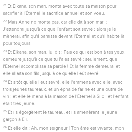
21
Et Elkana, son mari, monta avec toute sa maison pour
sacrifier à l'Éternel le sacrifice annuel et son voeu.
22
Mais Anne ne monta pas, car elle dit à son mari :
J'attendrai jusqu'à ce que l'enfant soit sevré ; alors je le
mènerai, afin qu'il paraisse devant l'Éternel et qu'il habite là
pour toujours.
23
Et Elkana, son mari, lui dit : Fais ce qui est bon à tes yeux,
demeure jusqu'à ce que tu l'aies sevré ; seulement, que
l'Éternel accomplisse sa parole ! Et la femme demeura, et
elle allaita son fils jusqu'à ce qu'elle l'eût sevré.
24
Et sitôt qu'elle l'eut sevré, elle l'emmena avec elle, avec
trois jeunes taureaux, et un épha de farine et une outre de
vin ; et elle le mena à la maison de l'Éternel à Silo ; et l'enfant
était très-jeune.
25
Et ils égorgèrent le taureau, et ils amenèrent le jeune
garçon à Éli.
26
Et elle dit : Ah, mon seigneur ! Ton âme est vivante, mon