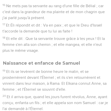
16
Ne mets pas ta servante au rang d'une fille de Bélial ; car
c'est dans la grandeur de ma plainte et de mon chagrin que
j'ai parlé jusqu'à présent.
17
Et Éli répondit et dit : Va en paix ; et que le Dieu d'Israël
t'accorde la demande que tu lui as faite !
18
Et elle dit : Que ta servante trouve grâce à tes yeux ! Et la
femme s'en alla son chemin ; et elle mangea, et elle n'eut
plus le même visage.
Naissance et enfance de Samuel
19
Et ils se levèrent de bonne heure le matin, et se
prosternèrent devant l'Éternel ; et ils s'en retournèrent et
vinrent dans leur maison, à Rama. Et Elkana connut Anne, sa
femme ; et l'Éternel se souvint d'elle.
20
Et il arriva que, quand les jours furent révolus, Anne, ayant
conçu, enfanta un fils ; et elle appela son nom Samuel : car je
l'ai demandé à l'Éternel.