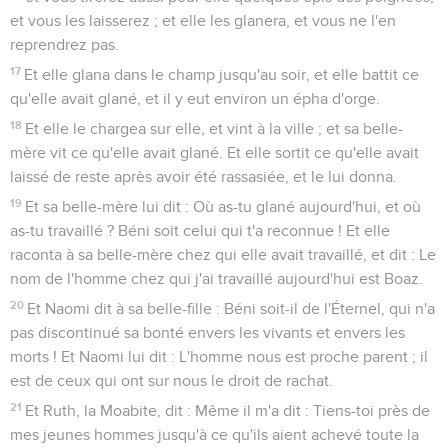
et vous les laisserez ; et elle les glanera, et vous ne l'en
reprendrez pas.
17
Et elle glana dans le champ jusqu'au soir, et elle battit ce
qu'elle avait glané, et il y eut environ un épha d'orge.
18
Et elle le chargea sur elle, et vint à la ville ; et sa belle-
mère vit ce qu'elle avait glané. Et elle sortit ce qu'elle avait
laissé de reste après avoir été rassasiée, et le lui donna.
19
Et sa belle-mère lui dit : Où as-tu glané aujourd'hui, et où
as-tu travaillé ? Béni soit celui qui t'a reconnue ! Et elle
raconta à sa belle-mère chez qui elle avait travaillé, et dit : Le
nom de l'homme chez qui j'ai travaillé aujourd'hui est Boaz.
20
Et Naomi dit à sa belle-fille : Béni soit-il de l'Éternel, qui n'a
pas discontinué sa bonté envers les vivants et envers les
morts ! Et Naomi lui dit : L'homme nous est proche parent ; il
est de ceux qui ont sur nous le droit de rachat.
21
Et Ruth, la Moabite, dit : Même il m'a dit : Tiens-toi près de
mes jeunes hommes jusqu'à ce qu'ils aient achevé toute la