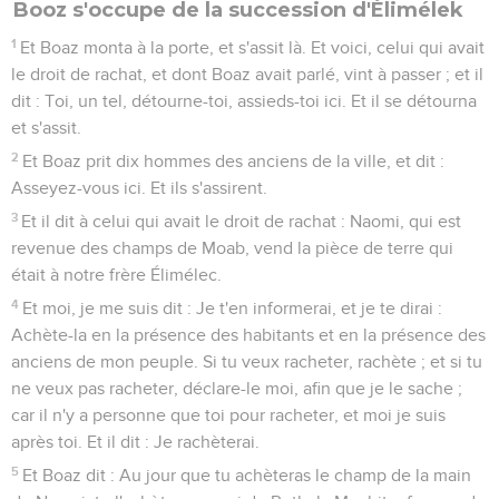
Booz s'occupe de la succession d'Élimélek
1
Et Boaz monta à la porte, et s'assit là. Et voici, celui qui avait
le droit de rachat, et dont Boaz avait parlé, vint à passer ; et il
dit : Toi, un tel, détourne-toi, assieds-toi ici. Et il se détourna
et s'assit.
2
Et Boaz prit dix hommes des anciens de la ville, et dit :
Asseyez-vous ici. Et ils s'assirent.
3
Et il dit à celui qui avait le droit de rachat : Naomi, qui est
revenue des champs de Moab, vend la pièce de terre qui
était à notre frère Élimélec.
4
Et moi, je me suis dit : Je t'en informerai, et je te dirai :
Achète-la en la présence des habitants et en la présence des
anciens de mon peuple. Si tu veux racheter, rachète ; et si tu
ne veux pas racheter, déclare-le moi, afin que je le sache ;
car il n'y a personne que toi pour racheter, et moi je suis
après toi. Et il dit : Je rachèterai.
5
Et Boaz dit : Au jour que tu achèteras le champ de la main