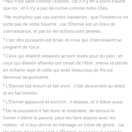
Nul n'est saint comme l'Éternel, car il n'y en a point d'autre
que toi ; et il n'y a pas de rocher comme notre Dieu.
3
Ne multipliez pas vos paroles hautaines ; que l'insolence ne
sorte pas de votre bouche ; car l'Éternel est un Dieu de
connaissance, et par lui les actions sont pesées.
4
L'arc des puissants est brisé, et ceux qui chancelaient se
ceignent de force.
5
Ceux qui étaient rassasiés se sont loués pour du pain ; et
ceux qui étaient affamés ont cessé de l'être ; même la stérile
en enfante sept et celle qui avait beaucoup de fils est
devenue languissante.
6
L'Éternel fait mourir et fait vivre ; il fait descendre au shéol
et en fait monter.
7
L'Éternel appauvrit et enrichit ; il abaisse, et il élève aussi.
8
De la poussière il fait lever le misérable, de dessus le
fumier il élève le pauvre, pour les faire asseoir avec les
nobles : et il leur donne en héritage un trône de gloire ; car
les piliers de la terre sont à l'Éternel, et sur eux il a posé le