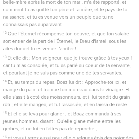
belle-mère après la mort de ton mari, m'a été rapporté, et
comment tu as quitté ton père et ta mère, et le pays de ta
naissance, et tu es venue vers un peuple que tu ne
connaissais pas auparavant.
12
Que l'Éternel récompense ton oeuvre, et que ton salaire
soit entier de la part de l'Éternel, le Dieu d'Israël, sous les
ailes duquel tu es venue t'abriter !
13
Et elle dit : Mon seigneur, que je trouve grâce à tes yeux !
car tu m'as consolée, et tu as parlé au coeur de ta servante,
et pourtant je ne suis pas comme une de tes servantes.
14
Et, au temps du repas, Boaz lui dit : Approche-toi ici, et
mange du pain, et trempe ton morceau dans le vinaigre. Et
elle s'assit à coté des moissonneurs, et il lui tendit du grain
rôti ; et elle mangea, et fut rassasiée, et en laissa de reste.
15
Et elle se leva pour glaner ; et Boaz commanda à ses
jeunes hommes, disant : Qu'elle glane même entre les
gerbes, et ne lui en faites pas de reproche ;
16
et vous tirerez aussi pour elle quelques épis des poignées,