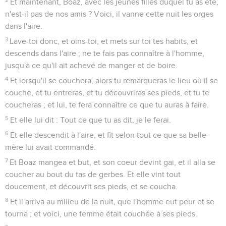
Et maintenant, Boaz, avec les jeunes filles duquel tu as été,
n'est-il pas de nos amis ? Voici, il vanne cette nuit les orges
dans l'aire.
3
Lave-toi donc, et oins-toi, et mets sur toi tes habits, et
descends dans l'aire ; ne te fais pas connaître à l'homme,
jusqu'à ce qu'il ait achevé de manger et de boire.
4
Et lorsqu'il se couchera, alors tu remarqueras le lieu où il se
couche, et tu entreras, et tu découvriras ses pieds, et tu te
coucheras ; et lui, te fera connaître ce que tu auras à faire.
5
Et elle lui dit : Tout ce que tu as dit, je le ferai.
6
Et elle descendit à l'aire, et fit selon tout ce que sa belle-
mère lui avait commandé.
7
Et Boaz mangea et but, et son coeur devint gai, et il alla se
coucher au bout du tas de gerbes. Et elle vint tout
doucement, et découvrit ses pieds, et se coucha.
8
Et il arriva au milieu de la nuit, que l'homme eut peur et se
tourna ; et voici, une femme était couchée à ses pieds.