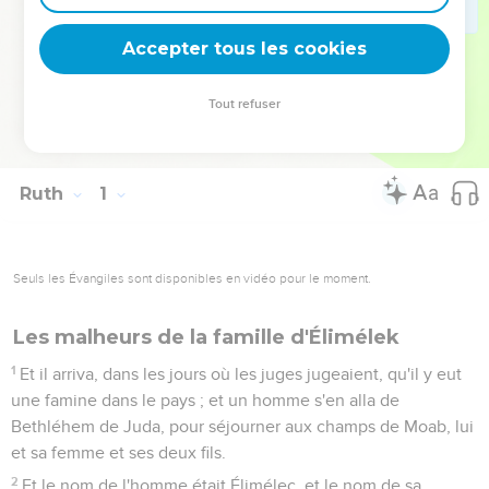
que l’Eternel, le Dieu d’Israël, est le Dieu de tous ceux qui
placent leur confiance en lui.
Accepter tous les cookies
La Bible Du Semeur Copyright © 1992, 1999 by Biblica, Inc.® Used by
Tout refuser
permission. All rights reserved worldwide.
Ruth
1
Seuls les Évangiles sont disponibles en vidéo pour le moment.
Les malheurs de la famille d'Élimélek
1
Et il arriva, dans les jours où les juges jugeaient, qu'il y eut
une famine dans le pays ; et un homme s'en alla de
Bethléhem de Juda, pour séjourner aux champs de Moab, lui
et sa femme et ses deux fils.
2
Et le nom de l'homme était Élimélec, et le nom de sa