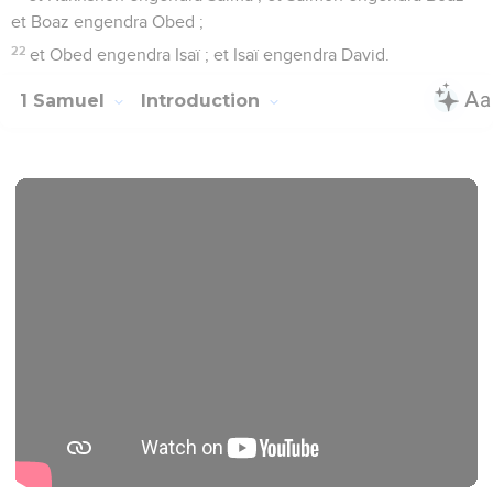
et Boaz engendra Obed ;
22
et Obed engendra Isaï ; et Isaï engendra David.
1 Samuel
Introduction