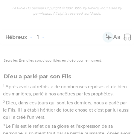
La Bible Du Semeur Copyright © 1992, 1999 by Biblica, Inc.® Used by
permission. All rights reserved worldwide.
Hébreux
1
Seuls les Évangiles sont disponibles en vidéo pour le moment.
Dieu a parlé par son Fils
1
Après avoir autrefois, à de nombreuses reprises et de bien
des manières, parlé à nos ancêtres par les prophètes,
2
Dieu, dans ces jours qui sont les derniers, nous a parlé par
le Fils. Il l’a établi héritier de toute chose et c'est par lui aussi
qu'il a créé l'univers.
3
Le Fils est le reflet de sa gloire et l'expression de sa
personne, il soutient tout par sa parole puissante. Après avoir