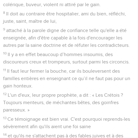
colérique, buveur, violent ni attiré par le gain.
8
Il doit au contraire être hospitalier, ami du bien, réfléchi,
juste, saint, maître de lui,
9
attaché à la parole digne de confiance telle qu'elle a été
enseignée, afin d'être capable à la fois d'encourager les
autres par la saine doctrine et de réfuter les contradicteurs.
10
Il y a en effet beaucoup d’hommes insoumis, des
discoureurs creux et trompeurs, surtout parmi les circoncis.
11
Il faut leur fermer la bouche, car ils bouleversent des
familles entières en enseignant ce qu’il ne faut pas pour un
gain honteux.
12
L'un d'eux, leur propre prophète, a dit : « Les Crétois ?
Toujours menteurs, de méchantes bêtes, des goinfres
paresseux. »
13
Ce témoignage est bien vrai. C'est pourquoi reprends-les
sévèrement afin qu'ils aient une foi saine
14
et qu'ils ne s'attachent pas à des fables juives et à des