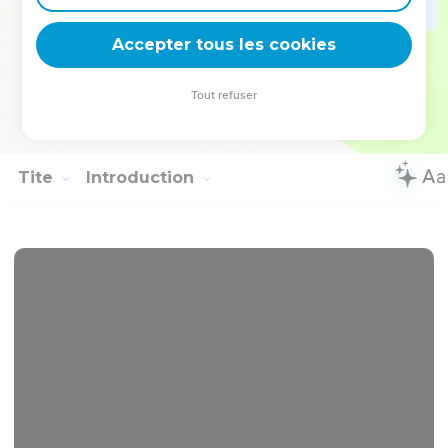
Eraste est resté à Corinthe et j'ai laissé Trophime malade à
Milet.
Accepter tous les cookies
21
Tâche de venir avant l'hiver. Eubulus, Pudens, Linus,
Claudia et tous les frères et sœurs te saluent.
Tout refuser
22
Que le Seigneur [Jésus-Christ] soit avec ton esprit ! Que la
grâce soit avec vous !
Tite
Introduction