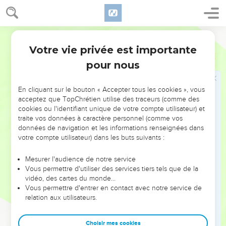
Alexandre, le forgeron, m'a fait beaucoup de mal. Le
Seigneur le traitera conformément à ses actes.
15
Méfie-toi aussi de lui, car il s'est fortement opposé à nos
Segond 21
paroles.
Votre vie privée est importante
2 Timothée
4
16
La première fois que j’ai présenté ma défense, personne
pour nous
ne m'a soutenu, tous m'ont au contraire abandonné. Qu’il ne
leur en soit pas tenu compte !
En cliquant sur le bouton « Accepter tous les cookies », vous
17
C'est le Seigneur qui m'a soutenu et fortifié afin que, par
acceptez que TopChrétien utilise des traceurs (comme des
mon intermédiaire, le message soit pleinement proclamé et
cookies ou l'identifiant unique de votre compte utilisateur) et
entendu de toutes les nations ; c’est ainsi que j'ai été délivré
traite vos données à caractère personnel (comme vos
données de navigation et les informations renseignées dans
de la gueule du lion.
votre compte utilisateur) dans les buts suivants :
18
Le Seigneur me délivrera de toute œuvre mauvaise et me
sauvera pour me faire entrer dans son royaume céleste. A lui
Mesurer l'audience de notre service
Vous permettre d'utiliser des services tiers tels que de la
soit la gloire aux siècles des siècles ! Amen !
vidéo, des cartes du monde…
Vous permettre d'entrer en contact avec notre service de
Salutations finales
relation aux utilisateurs.
19
Salue Prisca et Aquilas ainsi que la famille d'Onésiphore.
Choisir mes cookies
20