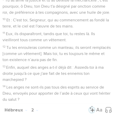
Tu as aimé la justice et tu as détesté la méchanceté ; c'est
pourquoi, ô Dieu, ton Dieu t'a désigné par onction comme
roi, de préférence à tes compagnons, avec une huile de joie.
10
Et : C'est toi, Seigneur, qui au commencement as fondé la
terre, et le ciel est l'œuvre de tes mains.
11
Eux, ils disparaîtront, tandis que toi, tu restes là. Ils
vieilliront tous comme un vêtement.
12
Tu les enrouleras comme un manteau, ils seront remplacés
[comme un vêtement]. Mais toi, tu es toujours le même et
ton existence n’aura pas de fin.
13
Enfin, auquel des anges a-t-il déjà dit : Assieds-toi à ma
droite jusqu'à ce que j'aie fait de tes ennemis ton
marchepied ?
14
Les anges ne sont-ils pas tous des esprits au service de
Dieu, envoyés pour apporter de l’aide à ceux qui vont hériter
du salut ?
Hébreux
2