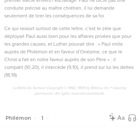
premier siècle envers l’esclavage. Paul ne dicte pas une
conduite précise au maître chrétien, il lui demande
seulement de tirer les conséquences de sa foi.
Ce qui ressort surtout de cette lettre, c’est le zèle que
déployait Paul aussi bien pour les affaires privées que pour
les grandes causes, et Luther pouvait dire : « Paul imite
auprès de Philémon et en faveur d’Onésime, ce que le
Christ a fait en notre faveur auprès de son Père » : il
compatit (10,20), il intercède (9,10), il prend sur lui les dettes
(18,19).
La Bible Du Semeur Copyright © 1992, 1999 by Biblica, Inc.® Used by
permission. All rights reserved worldwide.
Philémon
1