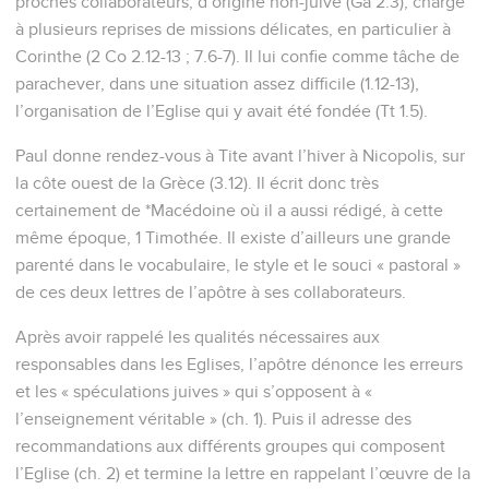
proches collaborateurs, d’origine non-juive (Ga 2.3), chargé
à plusieurs reprises de missions délicates, en particulier à
Corinthe (2 Co 2.12-13 ; 7.6-7). Il lui confie comme tâche de
parachever, dans une situation assez difficile (1.12-13),
l’organisation de l’Eglise qui y avait été fondée (Tt 1.5).
Paul donne rendez-vous à Tite avant l’hiver à Nicopolis, sur
la côte ouest de la Grèce (3.12). Il écrit donc très
certainement de *Macédoine où il a aussi rédigé, à cette
même époque, 1 Timothée. Il existe d’ailleurs une grande
parenté dans le vocabulaire, le style et le souci « pastoral »
de ces deux lettres de l’apôtre à ses collaborateurs.
Après avoir rappelé les qualités nécessaires aux
responsables dans les Eglises, l’apôtre dénonce les erreurs
et les « spéculations juives » qui s’opposent à «
l’enseignement véritable » (ch. 1). Puis il adresse des
recommandations aux différents groupes qui composent
l’Eglise (ch. 2) et termine la lettre en rappelant l’œuvre de la