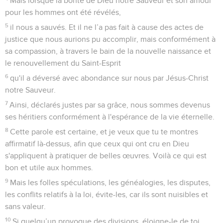
Mais lorsque la bonté de Dieu notre Sauveur et son amour
pour les hommes ont été révélés,
5
il nous a sauvés. Et il ne l’a pas fait à cause des actes de
justice que nous aurions pu accomplir, mais conformément à
sa compassion, à travers le bain de la nouvelle naissance et
le renouvellement du Saint-Esprit
6
qu'il a déversé avec abondance sur nous par Jésus-Christ
notre Sauveur.
7
Ainsi, déclarés justes par sa grâce, nous sommes devenus
ses héritiers conformément à l'espérance de la vie éternelle.
8
Cette parole est certaine, et je veux que tu te montres
affirmatif là-dessus, afin que ceux qui ont cru en Dieu
s'appliquent à pratiquer de belles œuvres. Voilà ce qui est
bon et utile aux hommes.
9
Mais les folles spéculations, les généalogies, les disputes,
les conflits relatifs à la loi, évite-les, car ils sont nuisibles et
sans valeur.
10
Si quelqu’un provoque des divisions, éloigne-le de toi