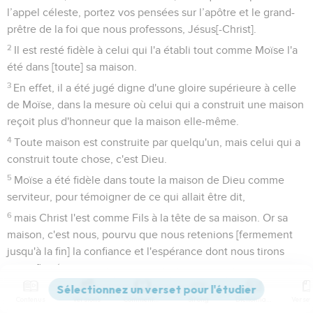
l’appel céleste, portez vos pensées sur l’apôtre et le grand-
prêtre de la foi que nous professons, Jésus[-Christ].
2
Il est resté fidèle à celui qui l'a établi tout comme Moïse l'a
été dans [toute] sa maison.
3
En effet, il a été jugé digne d'une gloire supérieure à celle
de Moïse, dans la mesure où celui qui a construit une maison
reçoit plus d'honneur que la maison elle-même.
4
Toute maison est construite par quelqu'un, mais celui qui a
construit toute chose, c'est Dieu.
5
Moïse a été fidèle dans toute la maison de Dieu comme
serviteur, pour témoigner de ce qui allait être dit,
6
mais Christ l'est comme Fils à la tête de sa maison. Or sa
maison, c'est nous, pourvu que nous retenions [fermement
jusqu'à la fin] la confiance et l'espérance dont nous tirons
notre fierté.
Contenus
Versions
Commentaires
Strong
Dictionnaire
Le repos réservé au peuple de Dieu