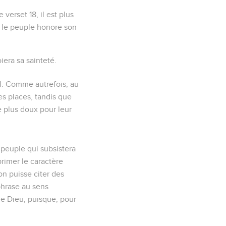
e verset 18, il est plus
es le peuple honore son
iera sa sainteté.
l. Comme autrefois, au
es places, tandis que
le plus doux pour leur
 peuple qui subsistera
rimer le caractère
n puisse citer des
phrase au sens
de Dieu, puisque, pour