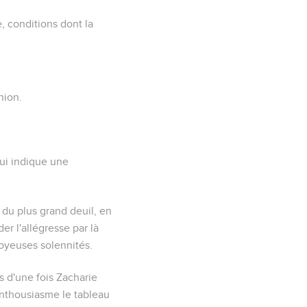
, conditions dont la
nion.
qui indique une
 du plus grand deuil, en
er l'allégresse par là
joyeuses solennités.
us d'une fois Zacharie
c enthousiasme le tableau