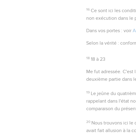
16
Ce sont ici les condi
non exécution dans le 
Dans vos portes
: voir
A
Selon la vérité
: conform
18
18 à 23
Me fut adressée
. C'est
deuxième partie dans le
19
Le jeûne du quatriè
rappelant dans l'état no
comparaison du présent 
20
Nous trouvons ici le
avait fait allusion à la