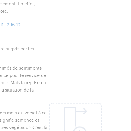
sement. En effet,
ioré.
11
;
2.16-19
.
re surpris par les
.
animés de sentiments
rence pour le service de
même. Mais la reprise du
 situation de la
ers mots du verset à ce
signifie
semence
et
utres végétaux ? C'est là