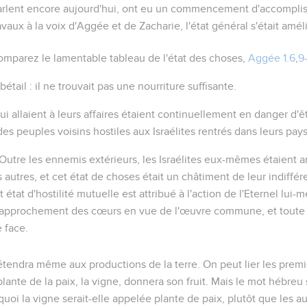
parlent encore aujourd'hui, ont eu un commencement d'accomplis
avaux à la voix d'Aggée et de Zacharie, l'état général s'était amél
omparez le lamentable tableau de l'état des choses,
Aggée 1.6
,
9-
bétail
: il ne trouvait pas une nourriture suffisante.
ui allaient à leurs affaires étaient continuellement en danger d'êt
 des peuples voisins hostiles aux Israélites rentrés dans leurs pays
Outre les ennemis extérieurs, les Israélites eux-mêmes étaient 
s autres, et cet état de choses était un châtiment de leur indiffé
 état d'hostilité mutuelle est attribué à l'action de l'Eternel lui-
 rapprochement des cœurs en vue de l'œuvre commune, et toute la
 face.
étendra même aux productions de la terre. On peut lier les premi
 plante de la paix,
la vigne, donnera son fruit
. Mais le mot hébreu 
rquoi la vigne serait-elle appelée
plante de paix
, plutôt que les a