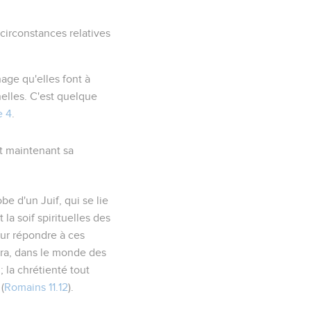
circonstances relatives
age qu'elles font à
nelles. C'est quelque
e 4
.
t maintenant sa
obe d'un Juif
, qui se lie
la soif spirituelles des
our répondre à ces
ira, dans le monde des
; la chrétienté tout
(
Romains 11.12
).