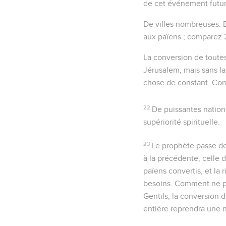
de cet événement futur 
De villes nombreuses
.
aux païens ; comparez
La conversion de toutes
Jérusalem, mais sans la
chose de constant. Co
22
De puissantes nation
supériorité spirituelle.
23
Le prophète passe de
à la précédente, celle d
païens convertis, et la
besoins. Comment ne pas
Gentils, la conversion d
entière reprendra une n