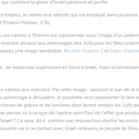
qui comblera la gloire d'Israël pardonné et purifié.
 En hébreu, le même mot
rabboth
qui est employé dans plusieurs 
2.11
(dans l'hébreu, 2.15).
 ces nations à l'Eternel est représentée sous l'image d'un pèlerin
 moindre allusion aux pèlerinages des Juifs pour les fêtes solen
mparez une image semblable,
Michée chapitre 2
et
Esaïe chapitr
s
: de beaucoup supérieures en force à Israël, mais reconnaissan
s nations aux individus. Par cette image :
saisiront le pan de la r
u pèlerinage à Jérusalem, le prophète veut représenter la faim et 
 richesse de grâces et de lumières dont seront remplis les Juifs p
 penser ici à ce que dit l'apôtre saint Paul de l'effet que produ
'Israël ? Ce sera, dit-il, comme une résurrection d'entre les morts 
ouvelle vie à ce contact avec Israël redevenu le peuple de Dieu 