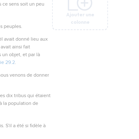
s ce sens soit un peu
Ajouter une
Ajouter une
Ajouter une
Ajouter une
Ajouter une
colonne
colonne
colonne
colonne
colonne
es peuples.
aël avait donné lieu aux
ait ainsi fait
un objet, et par là
ie 29.2
.
 nous venons de donner
s dix tribus qui étaient
à la population de
S'il a été si fidèle à