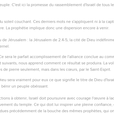
peuple
. C'est ici la promesse du rassemblement d'Israël de tous le
 du soleil couchant
. Ces derniers mots ne s'appliquent ni à la capt
re. La prophétie implique donc une dispersion encore à venir.
eu de Jérusalem
: la Jérusalem de
2.4-5
, la cité de Dieu indéfinim
ernel.
 Ce sera le parfait accomplissement de l'alliance conclue au com
t suivants, nous apprend comment ce résultat se produira. La vo
es de pierre seulement, mais dans les cœurs, par le Saint-Esprit.
Dieu sera
vraiment
pour eux ce que signifie le titre de Dieu d'Isr
 bénir un peuple obéissant.
ions à obtenir, Israël doit poursuivre avec courage l'œuvre à laq
vement du temple. Ce qui doit lui inspirer une pleine confiance, 
endues précédemment de la bouche des mêmes prophètes, qui ont