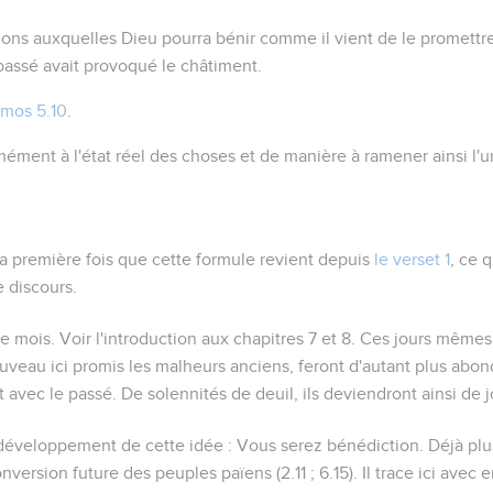
tions auxquelles Dieu pourra bénir comme il vient de le promettre
passé avait provoqué le châtiment.
mos 5.10
.
ément à l'état réel des choses et de manière à ramener ainsi l'u
 la première fois que cette formule revient depuis
le verset 1
, ce 
 discours.
me mois
. Voir l'introduction aux chapitres 7 et 8. Ces jours mêmes
uveau ici promis les malheurs anciens, feront d'autant plus abond
avec le passé. De solennités de deuil, ils deviendront ainsi de 
 développement de cette idée :
Vous serez bénédiction
. Déjà pl
 conversion future des peuples païens (
2.11 ; 6.15
). Il trace ici ave