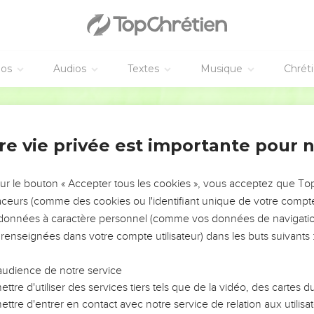
loi du talion. Comme il avait fait à Dieu, Dieu lui a fait.
est la continuation de la menace que l'Eternel, avait adressée par
éos
Audios
Textes
Musique
Chrét
ur faire sentir que si les fils le traitent comme l'ont traité leurs pè
ux-ci.
Bible annotée
port avec le mot qui signifie
tempête
, veut dire : disperser co
re vie privée est importante pour 
as
. Cette circonstance rend l'exil plus douloureux : des peuples
 habitent à l'extrémité du monde.
sur le bouton « Accepter tous les cookies », vous acceptez que T
traceurs (comme des cookies ou l'identifiant unique de votre compte 
 que je leur avais donnée.
s données à caractère personnel (comme vos données de navigatio
 renseignées dans votre compte utilisateur) dans les buts suivants 
ait traduire
ils ont fait
et envisager cette dernière parole comme
accomplissement des anciennes menaces de l'Eternel ; mais la p
audience de notre service
ieux y voir la fin des anciennes menaces de l'Eternel, qu'il vient
ttre d'utiliser des services tiers tels que de la vidéo, des cartes
ait
, Dieu fait retomber la faute de cette catastrophe sur les Israé
ttre d'entrer en contact avec notre service de relation aux utilisat
artisans de la ruine de leur patrie.