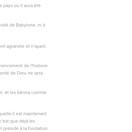
s pays où il aura été
ivité de Babylone, ni à
ent agrandie et n'ayant
mencement de l'histoire
lonté de Dieu ne sera
aël, et les bénira comme
uelle il est maintenant
c'est que déjà les
 présidé à la fondation