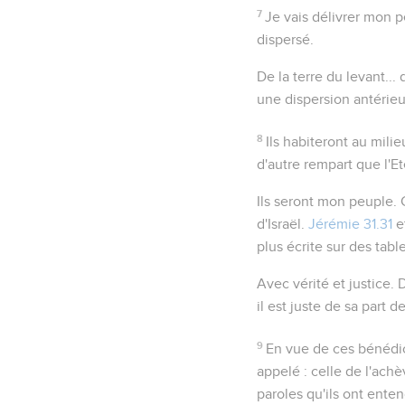
7
Je vais délivrer mon 
dispersé.
De la terre du levant...
une dispersion antérieu
8
Ils habiteront au mili
d'autre rempart que l'Et
Ils seront mon peuple
.
d'Israël.
Jérémie 31.31
e
plus écrite sur des tabl
Avec vérité et justice
. 
il est
juste
de sa part de
9
En vue de ces bénédict
appelé : celle de l'achè
paroles qu'ils ont ent