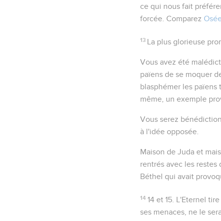
ce qui nous fait préfér
forcée. Comparez
Osée
13
La plus glorieuse pro
Vous avez été malédict
païens de se moquer de
blasphémer les païens t
même, un exemple prov
Vous serez bénédictio
à l'idée opposée.
Maison de Juda et maiso
rentrés avec les restes
Béthel qui avait provoq
14
14 et 15
. L'Eternel ti
ses menaces, ne le sera