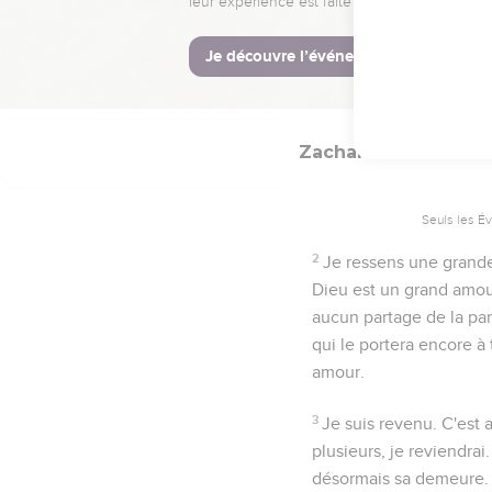
Zacharie
8
Seuls les É
2
Je ressens une grande 
Dieu est un grand amou
aucun partage de la part
qui le portera encore à 
amour.
3
Je suis revenu
. C'est
plusieurs,
je reviendrai
désormais sa demeure.