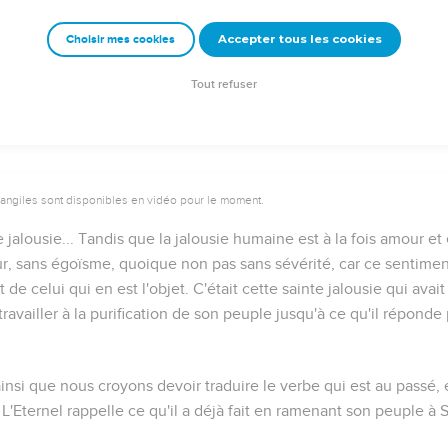
Accepter tous les cookies
Choisir mes cookies
Autres ressources sur theotex.org, contact theotex@gmail.com
Tout refuser
vangiles sont disponibles en vidéo pour le moment.
jalousie...
Tandis que la jalousie humaine est à la fois amour et 
r, sans égoïsme, quoique non pas sans sévérité, car ce sentimen
 de celui qui en est l'objet. C'était cette sainte jalousie qui avai
travailler à la purification de son peuple jusqu'à ce qu'il répond
 ainsi que nous croyons devoir traduire le verbe qui est au passé
. L'Eternel rappelle ce qu'il a déjà fait en ramenant son peuple à S