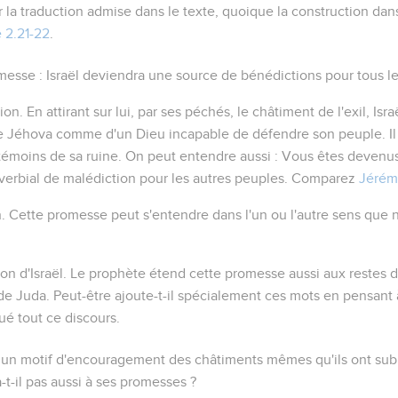
er la traduction admise dans le texte, quoique la construction dan
 2.21-22
.
messe : Israël deviendra une source de bénédictions pour tous l
ion
. En attirant sur lui, par ses péchés, le châtiment de l'exil, Isr
 Jéhova comme d'un Dieu incapable de défendre son peuple. Il av
émoins de sa ruine. On peut entendre aussi : Vous êtes devenus 
erbial de malédiction pour les autres peuples. Comparez
Jérém
n
. Cette promesse peut s'entendre dans l'un ou l'autre sens que
n d'Israël
. Le prophète étend cette promesse aussi aux restes de
 de Juda. Peut-être ajoute-t-il spécialement ces mots en pensant 
ué tout ce discours.
re un motif d'encouragement des châtiments mêmes qu'ils ont subis. 
-t-il pas aussi à ses promesses ?