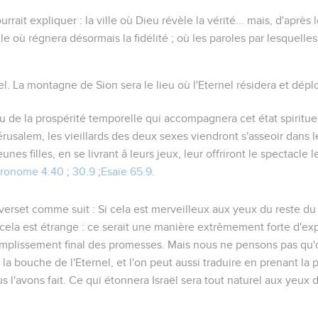
urrait expliquer : la ville où Dieu révèle la vérité... mais, d'après l
lle où régnera désormais la fidélité ; où les paroles par lesquell
el
. La montagne de Sion sera le lieu où l'Eternel résidera et déplo
u de la prospérité temporelle qui accompagnera cet état spiritue
érusalem, les vieillards des deux sexes viendront s'asseoir dans l
unes filles, en se livrant â leurs jeux, leur offriront le spectacle 
ronome 4.40
;
30.9
;
Esaïe 65.9
.
verset comme suit : Si cela est merveilleux aux yeux du reste du
 cela est étrange : ce serait une manière extrêmement forte d'exp
mplissement final des promesses. Mais nous ne pensons pas qu'o
la bouche de l'Eternel, et l'on peut aussi traduire en prenant la 
s l'avons fait. Ce qui étonnera Israël sera tout naturel aux yeux 