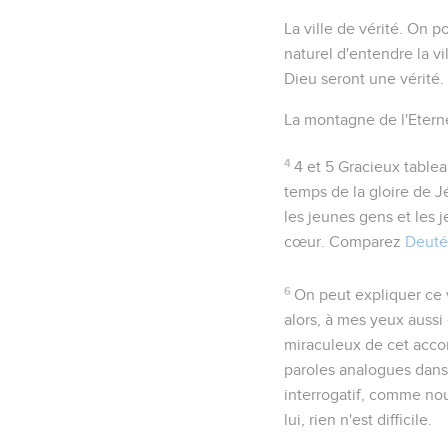
La ville de vérité
. On po
naturel d'entendre la vi
Dieu seront une vérité.
La montagne de l'Etern
4
4 et 5
Gracieux tablea
temps de la gloire de J
les jeunes gens et les je
cœur. Comparez
Deuté
6
On peut expliquer ce 
alors, à mes yeux aussi
miraculeux de cet acco
paroles analogues dans 
interrogatif, comme nou
lui, rien n'est difficile.