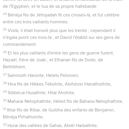
de l'Egyptien, et le tua de sa propre hallebarde.
24
Bénéja fils de Jéhojadah fit ces choses-là, et fut célèbre
entre ces trois vaillants hommes.
25
Voilà, il était honoré plus que les trente ; cependant il
n'égala point ces trois-là ; et David l'établit sur ses gens de
commandement.
26
Et les plus vaillants d'entre les gens de guerre furent,
Hazaël, frère de Joab ; et Elhanan fils de Dodo, de
Bethléhem,
27
Sammoth Harorite, Helets Pelonien,
28
Hira fils de Hikkes Tékohite, Abihézer Hanathothite,
29
Sibbécaï Husathite, Hilaï Ahohite,
30
Maharaï Nétophathite, Héled fils de Bahana Nétophathite,
31
Ithaï fils de Ribaï, de Guibha des enfants de Benjamin,
Bénéja Pirhathonite,
32
Huraï des vallées de Gahas, Abiël Harbathite,