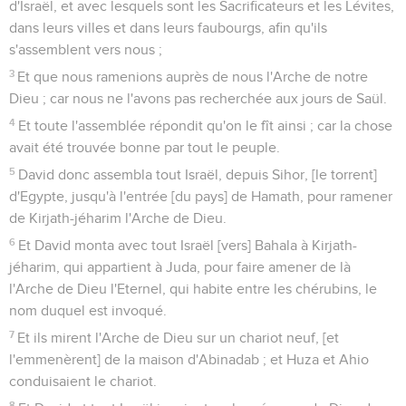
d'Israël, et avec lesquels sont les Sacrificateurs et les Lévites,
dans leurs villes et dans leurs faubourgs, afin qu'ils
s'assemblent vers nous ;
3
Et que nous ramenions auprès de nous l'Arche de notre
Dieu ; car nous ne l'avons pas recherchée aux jours de Saül.
4
Et toute l'assemblée répondit qu'on le fît ainsi ; car la chose
avait été trouvée bonne par tout le peuple.
5
David donc assembla tout Israël, depuis Sihor, [le torrent]
d'Egypte, jusqu'à l'entrée [du pays] de Hamath, pour ramener
de Kirjath-jéharim l'Arche de Dieu.
6
Et David monta avec tout Israël [vers] Bahala à Kirjath-
jéharim, qui appartient à Juda, pour faire amener de là
l'Arche de Dieu l'Eternel, qui habite entre les chérubins, le
nom duquel est invoqué.
7
Et ils mirent l'Arche de Dieu sur un chariot neuf, [et
l'emmenèrent] de la maison d'Abinadab ; et Huza et Ahio
conduisaient le chariot.
8