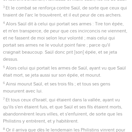
3
Et le combat se renforça contre Saül, de sorte que ceux qui
tiraient de l'arc le trouvèrent, et il eut peur de ces archers.
4
Alors Saül dit à celui qui portait ses armes : Tire ton épée,
et m'en transperce, de peur que ces incirconcis ne viennent,
et ne fassent de moi selon leur volonté ; mais celui qui
portait ses armes ne le voulut point faire ; parce qu'il
craignait beaucoup. Saül donc prit [son] épée, et se jeta
dessus.
5
Alors celui qui portait les armes de Saül, ayant vu que Saül
était mort, se jeta aussi sur son épée, et mourut.
6
Ainsi mourut Saül, et ses trois fils ; et tous ses gens
moururent avec lui.
7
Et tous ceux d'Israël, qui étaient dans la vallée, ayant vu
qu'ils s'en étaient fuis, et que Saül et ses fils étaient morts,
abandonnèrent leurs villes, et s'enfuirent, de sorte que les
Philistins y entrèrent, et y habitèrent.
8
Or il arriva que dès le lendemain les Philistins vinrent pour