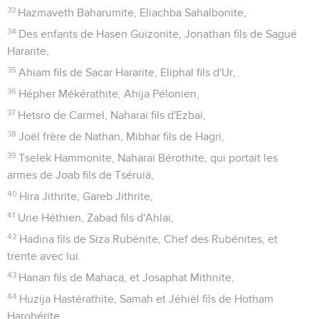
33
Hazmaveth Baharumite, Eliachba Sahalbonite,
34
Des enfants de Hasen Guizonite, Jonathan fils de Sagué
Hararite,
35
Ahiam fils de Sacar Hararite, Eliphal fils d'Ur,
36
Hépher Mékérathite, Ahija Pélonien,
37
Hetsro de Carmel, Naharaï fils d'Ezbaï,
38
Joël frère de Nathan, Mibhar fils de Hagri,
39
Tselek Hammonite, Naharaï Bérothite, qui portait les
armes de Joab fils de Tséruiä,
40
Hira Jithrite, Gareb Jithrite,
41
Urie Héthien, Zabad fils d'Ahlaï,
42
Hadina fils de Siza Rubénite, Chef des Rubénites, et
trente avec lui.
43
Hanan fils de Mahaca, et Josaphat Mithnite,
44
Huzija Hastérathite, Samah et Jéhiël fils de Hotham
Harohérite,