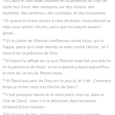
Et David et tout Israël jouaient en la présence de Dieu de
toute leur force, des cantiques, sur des violons, des
musettes, des tambours, des cymbales, et des trompettes.
9
Et quand ils furent arrivés à l'aire de Kidon, Huza étendit sa
main pour retenir l'Arche, parce que les boeufs avaient
glissé.
10
Et la colère de l'Eternel s'enflamma contre Huza, qui le
frappa, parce qu'il avait étendu sa main contre l'Arche ; et il
mourut en la présence de Dieu.
11
Et David fut affligé de ce que l'Eternel avait fait une brèche
en la personne de Huza ; et on a appelé jusqu'à aujourd'hui
le nom de ce lieu-là, Pérets-Huza.
12
Et David eut peur de Dieu en ce jour-là, et il dit : Comment
ferais-je entrer chez moi l'Arche de Dieu ?
13
C'est pourquoi David ne la retira point chez lui, dans la
Cité de David ; mais il la fit détourner dans la maison
d'Hobed-Edom Guittien.
14
Et l'Arche de Dieu demeura trois mois avec la famille