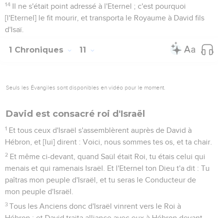
14
Il ne s'était point adressé à l'Eternel ; c'est pourquoi
[l'Eternel] le fit mourir, et transporta le Royaume à David fils
d'Isaï.
1 Chroniques
11
Seuls les Évangiles sont disponibles en vidéo pour le moment.
David est consacré roi d'Israël
1
Et tous ceux d'Israël s'assemblèrent auprès de David à
Hébron, et [lui] dirent : Voici, nous sommes tes os, et ta chair.
2
Et même ci-devant, quand Saül était Roi, tu étais celui qui
menais et qui ramenais Israël. Et l'Eternel ton Dieu t'a dit : Tu
paîtras mon peuple d'Israël, et tu seras le Conducteur de
mon peuple d'Israël.
3
Tous les Anciens donc d'Israël vinrent vers le Roi à
Hébron ; et David traita alliance avec eux à Hébron devant