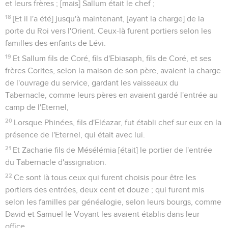
et leurs frères ; [mais] Sallum était le chef ;
18
[Et il l'a été] jusqu'à maintenant, [ayant la charge] de la
porte du Roi vers l'Orient. Ceux-là furent portiers selon les
familles des enfants de Lévi.
19
Et Sallum fils de Coré, fils d'Ebiasaph, fils de Coré, et ses
frères Corites, selon la maison de son père, avaient la charge
de l'ouvrage du service, gardant les vaisseaux du
Tabernacle, comme leurs pères en avaient gardé l'entrée au
camp de l'Eternel,
20
Lorsque Phinées, fils d'Eléazar, fut établi chef sur eux en la
présence de l'Eternel, qui était avec lui.
21
Et Zacharie fils de Mésélémia [était] le portier de l'entrée
du Tabernacle d'assignation.
22
Ce sont là tous ceux qui furent choisis pour être les
portiers des entrées, deux cent et douze ; qui furent mis
selon les familles par généalogie, selon leurs bourgs, comme
David et Samuël le Voyant les avaient établis dans leur
office.