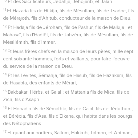
10
Et des Sacrificateurs, Jédahja, Jéhojarib, et Jakin.
11
Et Hazaria fils de Hilkija, fils de Mésullam, fils de Tsadoc, fils
de Mérajoth, fils d'Ahitub, conducteur de la maison de Dieu.
12
Et Hadaja fils de Jéroham, fils de Pashur, fils de Malkija ; et
Mahasaï, fils d'Hadiël, fils de Jahzéra, fils de Mésullam, fils de
Mésillémith, fils d'Immer.
13
Et leurs frères chefs en la maison de leurs pères, mille sept
cent soixante hommes, forts et vaillants, pour faire l'oeuvre
du service de la maison de Dieu.
14
Et les Lévites, Sémahja, fils de Hasub, fils de Hazrikam, fils
de Hasabia, des enfants de Mérari,
15
Bakbakar, Hérès, et Galal ; et Mattania fils de Mica, fils de
Zicri, fils d'Asaph.
16
Et Hobadia fils de Sémathia, fils de Galal, fils de Jéduthun ;
et Bérécia, fils d'Asa, fils d'Elkana, qui habita dans les bourgs
des Nétophatiens.
17
Et quant aux portiers, Sallum, Hakkub, Talmon, et Ahiman,