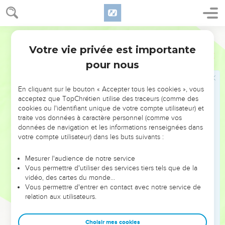
32
Et Mikloth engendra Siméa. Ils habitèrent aussi vis-à-vis de
leurs frères à Jérusalem, avec leurs frères.
Martin
Votre vie privée est importante
Les descendants de Saül
1 Chroniques
8
pour nous
33
Et Ner engendra Kis, et Kis engendra Saül, et Saül
engendra Jonathan, Malki-suah, Abinadab, et Esbahal.
En cliquant sur le bouton « Accepter tous les cookies », vous
34
Le fils de Jonathan fut Mérib-bahal ; et Mérib-bahal
acceptez que TopChrétien utilise des traceurs (comme des
engendra Mica.
cookies ou l'identifiant unique de votre compte utilisateur) et
traite vos données à caractère personnel (comme vos
35
Et les enfants de Mica furent, Pithon, Mélec, Taréah, et
données de navigation et les informations renseignées dans
Achaz.
votre compte utilisateur) dans les buts suivants :
36
Et Achaz engendra Jéhohadda ; et Jéhohadda engendra
Mesurer l'audience de notre service
Halemeth, Hasmaveth, et Zimri ; et Zimri engendra Motsa.
Vous permettre d'utiliser des services tiers tels que de la
37
Et Motsa engendra Binha, qui eut pour fils Rapha, qui eut
vidéo, des cartes du monde…
Vous permettre d'entrer en contact avec notre service de
pour fils Elhasa, qui eut pour fils Atsel.
relation aux utilisateurs.
38
Et Atsel eut six fils, dont les noms sont, Hazrikam, Bocru,
Ismaël, Séharia, Hobadia, et Hanan ; tous ceux-là furent
Choisir mes cookies