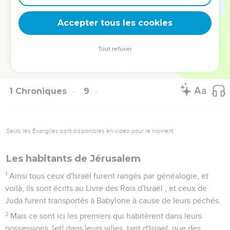
enfants d'Atsel.
39
Et les enfants de Hesek son frère furent, Ulam son
Accepter tous les cookies
premier-né, Jéhu le second, Eliphelet le troisième.
40
Et les enfants d'Ulam furent des hommes forts et vaillants,
Tout refuser
tirant bien de l'arc, et ils eurent beaucoup de fils et de petits-
fils, jusqu'à cent cinquante ; tous des enfants de Benjamin.
1 Chroniques
9
Seuls les Évangiles sont disponibles en vidéo pour le moment.
Les habitants de Jérusalem
1
Ainsi tous ceux d'Israël furent rangés par généalogie, et
voilà, ils sont écrits au Livre des Rois d'Israël ; et ceux de
Juda furent transportés à Babylone à cause de leurs péchés.
2
Mais ce sont ici les premiers qui habitèrent dans leurs
possessions, [et] dans leurs villes, tant d'Israël, que des