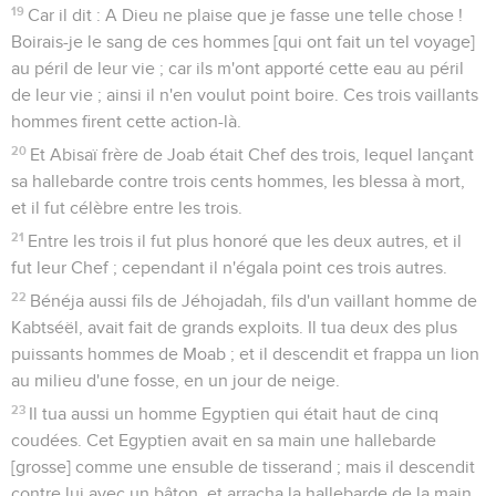
19
Car il dit : A Dieu ne plaise que je fasse une telle chose !
Boirais-je le sang de ces hommes [qui ont fait un tel voyage]
au péril de leur vie ; car ils m'ont apporté cette eau au péril
de leur vie ; ainsi il n'en voulut point boire. Ces trois vaillants
hommes firent cette action-là.
20
Et Abisaï frère de Joab était Chef des trois, lequel lançant
sa hallebarde contre trois cents hommes, les blessa à mort,
et il fut célèbre entre les trois.
21
Entre les trois il fut plus honoré que les deux autres, et il
fut leur Chef ; cependant il n'égala point ces trois autres.
22
Bénéja aussi fils de Jéhojadah, fils d'un vaillant homme de
Kabtséël, avait fait de grands exploits. Il tua deux des plus
puissants hommes de Moab ; et il descendit et frappa un lion
au milieu d'une fosse, en un jour de neige.
23
Il tua aussi un homme Egyptien qui était haut de cinq
coudées. Cet Egyptien avait en sa main une hallebarde
[grosse] comme une ensuble de tisserand ; mais il descendit
contre lui avec un bâton, et arracha la hallebarde de la main