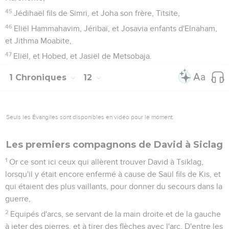
45
Jédihaël fils de Simri, et Joha son frère, Titsite,
46
Eliël Hammahavim, Jéribaï, et Josavia enfants d'Elnaham,
et Jithma Moabite,
47
Eliël, et Hobed, et Jasiël de Metsobaja.
1 Chroniques
12
Seuls les Évangiles sont disponibles en vidéo pour le moment.
Les premiers compagnons de David à Siclag
1
Or ce sont ici ceux qui allèrent trouver David à Tsiklag,
lorsqu'il y était encore enfermé à cause de Saül fils de Kis, et
qui étaient des plus vaillants, pour donner du secours dans la
guerre,
2
Equipés d'arcs, se servant de la main droite et de la gauche
à jeter des pierres, et à tirer des flèches avec l'arc. D'entre les