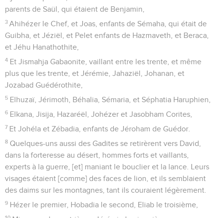
parents de Saül, qui étaient de Benjamin,
3
Ahihézer le Chef, et Joas, enfants de Sémaha, qui était de
Guibha, et Jéziël, et Pelet enfants de Hazmaveth, et Beraca,
et Jéhu Hanathothite,
4
Et Jismahja Gabaonite, vaillant entre les trente, et même
plus que les trente, et Jérémie, Jahaziël, Johanan, et
Jozabad Guédérothite,
5
Elhuzaï, Jérimoth, Béhalia, Sémaria, et Séphatia Haruphien,
6
Elkana, Jisija, Hazaréël, Johézer et Jasobham Corites,
7
Et Johéla et Zébadia, enfants de Jéroham de Guédor.
8
Quelques-uns aussi des Gadites se retirèrent vers David,
dans la forteresse au désert, hommes forts et vaillants,
experts à la guerre, [et] maniant le bouclier et la lance. Leurs
visages étaient [comme] des faces de lion, et ils semblaient
des daims sur les montagnes, tant ils couraient légèrement.
9
Hézer le premier, Hobadia le second, Eliab le troisième,
10