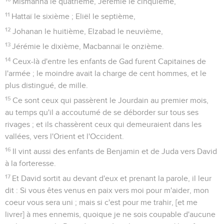
Mismanna le quatrième, Jérémie le cinquième,
11
Hattaï le sixième ; Eliël le septième,
12
Johanan le huitième, Elzabad le neuvième,
13
Jérémie le dixième, Macbannaï le onzième.
14
Ceux-là d'entre les enfants de Gad furent Capitaines de
l'armée ; le moindre avait la charge de cent hommes, et le
plus distingué, de mille.
15
Ce sont ceux qui passèrent le Jourdain au premier mois,
au temps qu'il a accoutumé de se déborder sur tous ses
rivages ; et ils chassèrent ceux qui demeuraient dans les
vallées, vers l'Orient et l'Occident.
16
Il vint aussi des enfants de Benjamin et de Juda vers David
à la forteresse.
17
Et David sortit au devant d'eux et prenant la parole, il leur
dit : Si vous êtes venus en paix vers moi pour m'aider, mon
coeur vous sera uni ; mais si c'est pour me trahir, [et me
livrer] à mes ennemis, quoique je ne sois coupable d'aucune