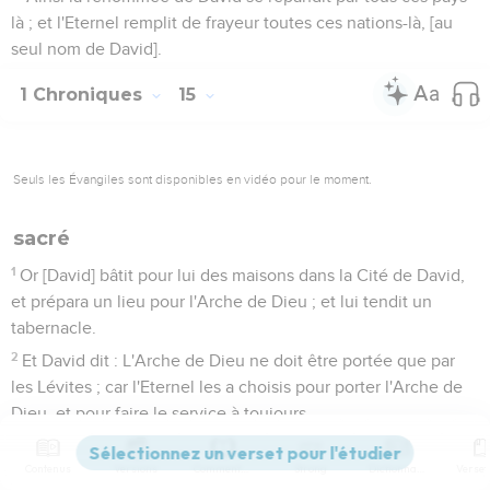
là ; et l'Eternel remplit de frayeur toutes ces nations-là, [au
seul nom de David].
1 Chroniques
15
Seuls les Évangiles sont disponibles en vidéo pour le moment.
sacré
1
Or [David] bâtit pour lui des maisons dans la Cité de David,
et prépara un lieu pour l'Arche de Dieu ; et lui tendit un
tabernacle.
2
Et David dit : L'Arche de Dieu ne doit être portée que par
les Lévites ; car l'Eternel les a choisis pour porter l'Arche de
Dieu, et pour faire le service à toujours.
3
David donc assembla tous ceux d'Israël à Jérusalem, pour
Contenus
Versions
Commentaires
Strong
Dictionnaire
amener l'Arche de l'Eternel dans le lieu qu'il lui avait préparé.