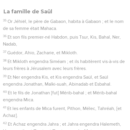
La famille de Saül
35
Or Jéhiël, le père de Gabaon, habita à Gabaon ; et le nom
de sa femme était Mahaca.
36
Et son fils premier-né Habdon, puis Tsur, Kis, Bahal, Ner,
Nadab,
37
Guédor, Ahio, Zacharie, et Mikloth.
38
Et Mikloth engendra Siméam ; et ils habitèrent vis-à-vis de
leurs frères à Jérusalem avec leurs frères.
39
Et Ner engendra Kis, et Kis engendra Saül, et Saül
engendra Jonathan, Malki-suah, Abinadab et Esbahal.
40
Et le fils de Jonathan [fut] Mérib-bahal ; et Mérib-bahal
engendra Mica.
41
Et les enfants de Mica furent, Pithon, Mélec, Tahréah, [et
Achaz].
42
Et Achaz engendra Jahra ; et Jahra engendra Halemeth,