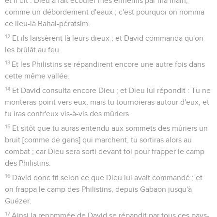
et il dit : Dieu a fait écouler mes ennemis par ma main,
comme un débordement d'eaux ; c'est pourquoi on nomma
ce lieu-là Bahal-pératsim.
12
Et ils laissèrent là leurs dieux ; et David commanda qu'on
les brûlât au feu.
13
Et les Philistins se répandirent encore une autre fois dans
cette même vallée.
14
Et David consulta encore Dieu ; et Dieu lui répondit : Tu ne
monteras point vers eux, mais tu tournoieras autour d'eux, et
tu iras contr'eux vis-à-vis des mûriers.
15
Et sitôt que tu auras entendu aux sommets des mûriers un
bruit [comme de gens] qui marchent, tu sortiras alors au
combat ; car Dieu sera sorti devant toi pour frapper le camp
des Philistins.
16
David donc fit selon ce que Dieu lui avait commandé ; et
on frappa le camp des Philistins, depuis Gabaon jusqu'à
Guézer.
17
Ainsi la renommée de David se répandit par tous ces pays-