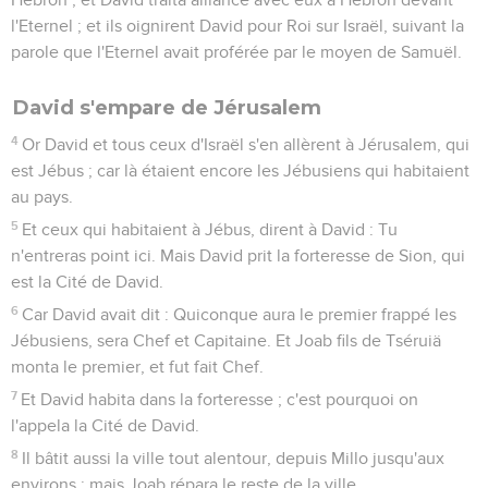
l'Eternel ; et ils oignirent David pour Roi sur Israël, suivant la
parole que l'Eternel avait proférée par le moyen de Samuël.
David s'empare de Jérusalem
4
Or David et tous ceux d'Israël s'en allèrent à Jérusalem, qui
est Jébus ; car là étaient encore les Jébusiens qui habitaient
au pays.
5
Et ceux qui habitaient à Jébus, dirent à David : Tu
n'entreras point ici. Mais David prit la forteresse de Sion, qui
est la Cité de David.
6
Car David avait dit : Quiconque aura le premier frappé les
Jébusiens, sera Chef et Capitaine. Et Joab fils de Tséruiä
monta le premier, et fut fait Chef.
7
Et David habita dans la forteresse ; c'est pourquoi on
l'appela la Cité de David.
8
Il bâtit aussi la ville tout alentour, depuis Millo jusqu'aux
environs ; mais Joab répara le reste de la ville.