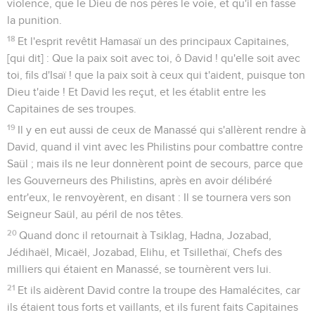
violence, que le Dieu de nos pères le voie, et qu'il en fasse
la punition.
18
Et l'esprit revêtit Hamasaï un des principaux Capitaines,
[qui dit] : Que la paix soit avec toi, ô David ! qu'elle soit avec
toi, fils d'Isaï ! que la paix soit à ceux qui t'aident, puisque ton
Dieu t'aide ! Et David les reçut, et les établit entre les
Capitaines de ses troupes.
19
Il y en eut aussi de ceux de Manassé qui s'allèrent rendre à
David, quand il vint avec les Philistins pour combattre contre
Saül ; mais ils ne leur donnèrent point de secours, parce que
les Gouverneurs des Philistins, après en avoir délibéré
entr'eux, le renvoyèrent, en disant : Il se tournera vers son
Seigneur Saül, au péril de nos têtes.
20
Quand donc il retournait à Tsiklag, Hadna, Jozabad,
Jédihaël, Micaël, Jozabad, Elihu, et Tsillethaï, Chefs des
milliers qui étaient en Manassé, se tournèrent vers lui.
21
Et ils aidèrent David contre la troupe des Hamalécites, car
ils étaient tous forts et vaillants, et ils furent faits Capitaines