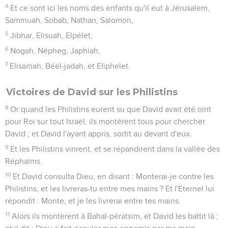
4
Et ce sont ici les noms des enfants qu'il eut à Jérusalem,
Sammuah, Sobab, Nathan, Salomon,
5
Jibhar, Elisuah, Elpélet,
6
Nogah, Népheg, Japhiah,
7
Elisamah, Béël-jadah, et Eliphelet.
Victoires de David sur les Philistins
8
Or quand les Philistins eurent su que David avait été oint
pour Roi sur tout Israël, ils montèrent tous pour chercher
David ; et David l'ayant appris, sortit au devant d'eux.
9
Et les Philistins vinrent, et se répandirent dans la vallée des
Réphaïms.
10
Et David consulta Dieu, en disant : Monterai-je contre les
Philistins, et les livreras-tu entre mes mains ? Et l'Eternel lui
répondit : Monte, et je les livrerai entre tes mains.
11
Alors ils montèrent à Bahal-pératsim, et David les battit là ;