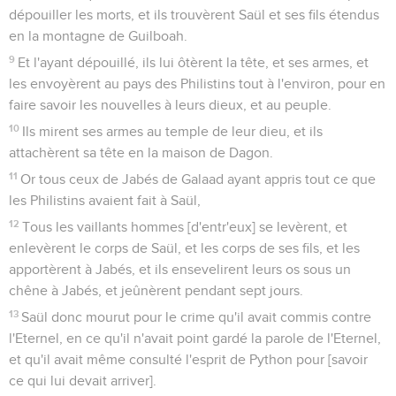
dépouiller les morts, et ils trouvèrent Saül et ses fils étendus
en la montagne de Guilboah.
9
Et l'ayant dépouillé, ils lui ôtèrent la tête, et ses armes, et
les envoyèrent au pays des Philistins tout à l'environ, pour en
faire savoir les nouvelles à leurs dieux, et au peuple.
10
Ils mirent ses armes au temple de leur dieu, et ils
attachèrent sa tête en la maison de Dagon.
11
Or tous ceux de Jabés de Galaad ayant appris tout ce que
les Philistins avaient fait à Saül,
12
Tous les vaillants hommes [d'entr'eux] se levèrent, et
enlevèrent le corps de Saül, et les corps de ses fils, et les
apportèrent à Jabés, et ils ensevelirent leurs os sous un
chêne à Jabés, et jeûnèrent pendant sept jours.
13
Saül donc mourut pour le crime qu'il avait commis contre
l'Eternel, en ce qu'il n'avait point gardé la parole de l'Eternel,
et qu'il avait même consulté l'esprit de Python pour [savoir
ce qui lui devait arriver].