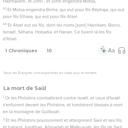
Hazmaveth, et Zimri ; et Zimri engendra Motsa,
43
Et Motsa engendra Binha, qui eut pour fils Réphaja, qui eut
pour fils Elhasa, qui eut pour fils Atsel.
44
Et Atsel eut six fils, dont les noms [sont] Hazrikam, Bocru,
Ismaël, Séharia, Hobadia, et Hanan. Ce furent là les fils
d'Atsel.
1 Chroniques
10
Seuls les Évangiles sont disponibles en vidéo pour le moment.
La mort de Saül
1
Or les Philistins combattirent contre Israël, et ceux d'Israël
s'enfuirent devant les Philistins, et tombèrent blessés à mort
en la montagne de Guilboah.
2
Et les Philistins poursuivirent et atteignirent Saül et ses fils,
et tuèrent Jonathan, Abinadab et Malki-suah, les fils de Saül.