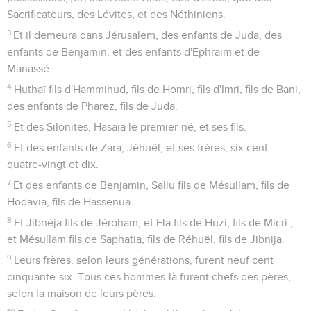
Sacrificateurs, des Lévites, et des Néthiniens.
3
Et il demeura dans Jérusalem, des enfants de Juda, des
enfants de Benjamin, et des enfants d'Ephraïm et de
Manassé.
4
Huthaï fils d'Hammihud, fils de Homri, fils d'Imri, fils de Bani,
des enfants de Pharez, fils de Juda.
5
Et des Silonites, Hasaïa le premier-né, et ses fils.
6
Et des enfants de Zara, Jéhuël, et ses frères, six cent
quatre-vingt et dix.
7
Et des enfants de Benjamin, Sallu fils de Mésullam, fils de
Hodavia, fils de Hassenua.
8
Et Jibnéja fils de Jéroham, et Ela fils de Huzi, fils de Micri ;
et Mésullam fils de Saphatia, fils de Réhuël, fils de Jibnija.
9
Leurs frères, selon leurs générations, furent neuf cent
cinquante-six. Tous ces hommes-là furent chefs des pères,
selon la maison de leurs pères.