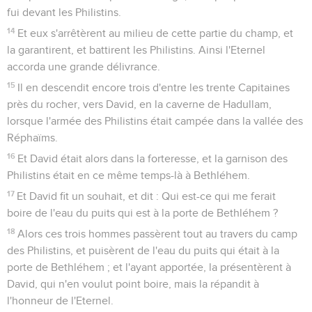
fui devant les Philistins.
14
Et eux s'arrêtèrent au milieu de cette partie du champ, et
la garantirent, et battirent les Philistins. Ainsi l'Eternel
accorda une grande délivrance.
15
Il en descendit encore trois d'entre les trente Capitaines
près du rocher, vers David, en la caverne de Hadullam,
lorsque l'armée des Philistins était campée dans la vallée des
Réphaïms.
16
Et David était alors dans la forteresse, et la garnison des
Philistins était en ce même temps-là à Bethléhem.
17
Et David fit un souhait, et dit : Qui est-ce qui me ferait
boire de l'eau du puits qui est à la porte de Bethléhem ?
18
Alors ces trois hommes passèrent tout au travers du camp
des Philistins, et puisèrent de l'eau du puits qui était à la
porte de Bethléhem ; et l'ayant apportée, la présentèrent à
David, qui n'en voulut point boire, mais la répandit à
l'honneur de l'Eternel.