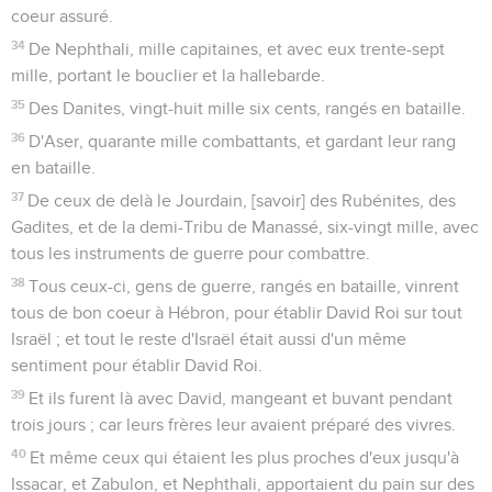
coeur assuré.
34
De Nephthali, mille capitaines, et avec eux trente-sept
mille, portant le bouclier et la hallebarde.
35
Des Danites, vingt-huit mille six cents, rangés en bataille.
36
D'Aser, quarante mille combattants, et gardant leur rang
en bataille.
37
De ceux de delà le Jourdain, [savoir] des Rubénites, des
Gadites, et de la demi-Tribu de Manassé, six-vingt mille, avec
tous les instruments de guerre pour combattre.
38
Tous ceux-ci, gens de guerre, rangés en bataille, vinrent
tous de bon coeur à Hébron, pour établir David Roi sur tout
Israël ; et tout le reste d'Israël était aussi d'un même
sentiment pour établir David Roi.
39
Et ils furent là avec David, mangeant et buvant pendant
trois jours ; car leurs frères leur avaient préparé des vivres.
40
Et même ceux qui étaient les plus proches d'eux jusqu'à
Issacar, et Zabulon, et Nephthali, apportaient du pain sur des