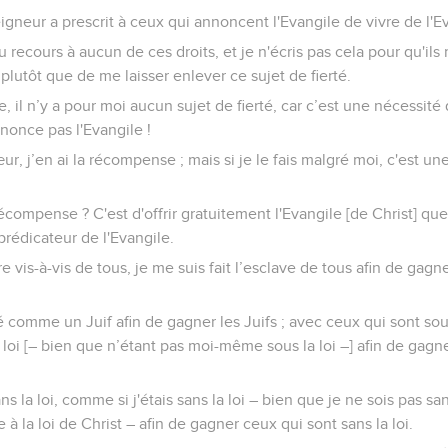
gneur a prescrit à ceux qui annoncent l'Evangile de vivre de l'E
u recours à aucun de ces droits, et je n'écris pas cela pour qu'il
plutôt que de me laisser enlever ce sujet de fierté.
e, il n’y a pour moi aucun sujet de fierté, car c’est une nécessité
nnonce pas l'Evangile !
œur, j’en ai la récompense ; mais si je le fais malgré moi, c'est u
compense ? C'est d'offrir gratuitement l'Evangile [de Christ] que
rédicateur de l'Evangile.
re vis-à-vis de tous, je me suis fait l’esclave de tous afin de gagn
été comme un Juif afin de gagner les Juifs ; avec ceux qui sont sou
 loi [– bien que n’étant pas moi-même sous la loi –] afin de gagn
s la loi, comme si j'étais sans la loi – bien que je ne sois pas san
 la loi de Christ – afin de gagner ceux qui sont sans la loi.