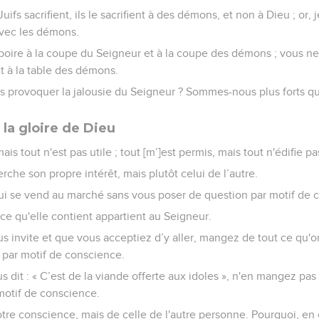
uifs sacrifient, ils le sacrifient à des démons, et non à Dieu ; or
vec les démons.
oire à la coupe du Seigneur et à la coupe des démons ; vous ne
et à la table des démons.
 provoquer la jalousie du Seigneur ? Sommes-nous plus forts qu
 la gloire de Dieu
ais tout n'est pas utile ; tout [m’]est permis, mais tout n'édifie pa
he son propre intérêt, mais plutôt celui de l’autre.
i se vend au marché sans vous poser de question par motif de 
t ce qu'elle contient appartient au Seigneur.
us invite et que vous acceptiez d’y aller, mangez de tout ce qu'
 par motif de conscience.
s dit : « C’est de la viande offerte aux idoles », n'en mangez pas
motif de conscience.
otre conscience, mais de celle de l'autre personne. Pourquoi, en e