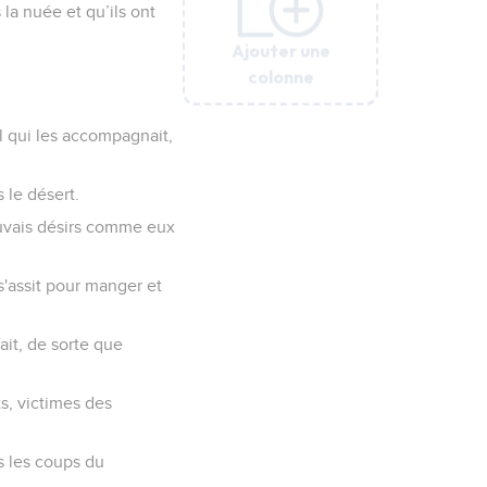
la nuée et qu’ils ont
Ajouter une
Ajouter une
Ajouter une
Ajouter une
Ajouter une
colonne
colonne
colonne
colonne
colonne
el qui les accompagnait,
 le désert.
auvais désirs comme eux
s'assit pour manger et
ait, de sorte que
ts, victimes des
s les coups du