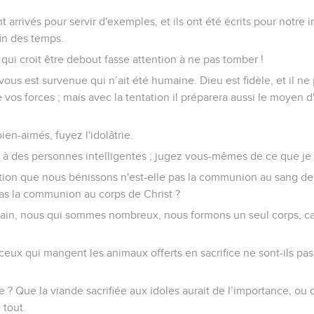
nt arrivés pour servir d'exemples, et ils ont été écrits pour notre 
in des temps.
 qui croit être debout fasse attention à ne pas tomber !
ous est survenue qui n’ait été humaine. Dieu est fidèle, et il n
vos forces ; mais avec la tentation il préparera aussi le moyen d'
ien-aimés, fuyez l'idolâtrie.
à des personnes intelligentes ; jugez vous-mêmes de ce que je 
ion que nous bénissons n'est-elle pas la communion au sang de 
pas la communion au corps de Christ ?
 pain, nous qui sommes nombreux, nous formons un seul corps, ca
: ceux qui mangent les animaux offerts en sacrifice ne sont-ils 
 ? Que la viande sacrifiée aux idoles aurait de l’importance, ou q
 tout.