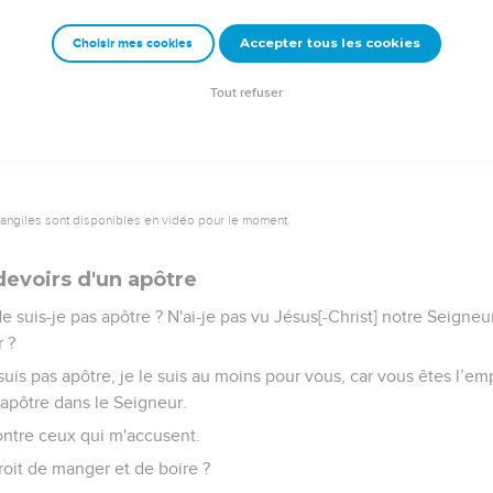
e les frères et sœurs et en blessant leur conscience, qui est faib
Accepter tous les cookies
Choisir mes cookies
 aliment représente un piège pour mon frère, je ne mangerai jama
 frère.
Tout refuser
vangiles sont disponibles en vidéo pour le moment.
 devoirs d'un apôtre
 Ne suis-je pas apôtre ? N'ai-je pas vu Jésus[-Christ] notre Seign
 ?
 suis pas apôtre, je le suis au moins pour vous, car vous êtes l’em
apôtre dans le Seigneur.
ontre ceux qui m'accusent.
roit de manger et de boire ?