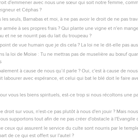
roit d'emmener avec nous une sœur qui soit notre femme, comme
Seigneur et Céphas ?
s seuls, Barnabas et moi, à ne pas avoir le droit de ne pas trava
 armée à ses propres frais ? Qui plante une vigne et n'en mange 
u et ne se nourrit pas du lait du troupeau ?
oint de vue humain que je dis cela ? La loi ne le dit-elle pas aus
 dans la loi de Moïse : Tu ne mettras pas de muselière au bœuf quan
s
palement à cause de nous qu’il parle ? Oui, c'est à cause de nous 
it labourer avec espérance, et celui qui bat le blé doit le faire av
ur vous les biens spirituels, est-ce trop si nous récoltons une p
ce droit sur vous, n'est-ce pas plutôt à nous d'en jouir ? Mais nou
 nous supportons tout afin de ne pas créer d'obstacle à l'Evangile 
 ceux qui assurent le service du culte sont nourris par le templ
art de ce qui est offert sur l'autel ?