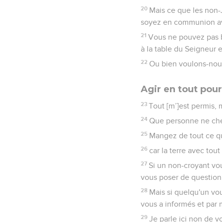
20
Mais ce que les non-J
soyez en communion a
21
Vous ne pouvez pas b
à la table du Seigneur 
22
Ou bien voulons-nous
Agir en tout pour
23
Tout [m’]est permis, m
24
Que personne ne cherc
25
Mangez de tout ce qu
26
car la terre avec tou
27
Si un non-croyant vo
vous poser de question
28
Mais si quelqu'un vou
vous a informés et par 
29
Je parle ici non de v