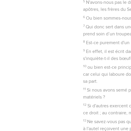
5
N'avons-nous pas le d
apôtres, les frères du 
6
Ou bien sommes-nous le
7
Qui donc sert dans une
prend soin d’un troupea
8
Est-ce purement d'un p
9
En effet, il est écrit
s'inquiète-t-il des bœuf
10
ou bien est-ce princi
car celui qui laboure do
sa part.
11
Si nous avons semé po
matériels ?
12
Si d'autres exercent 
ce droit ; au contraire,
13
Ne savez-vous pas que
à l'autel reçoivent une p