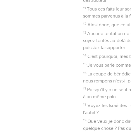
destructeur.
11
Tous ces faits leur so
sommes parvenus à la f
12
Ainsi donc, que celui
13
Aucune tentation ne v
soyez tentés au-delà de 
puissiez la supporter.
14
C'est pourquoi, mes b
15
Je vous parle comme 
16
La coupe de bénédict
nous rompons n'est-il 
17
Puisqu'il y a un seul
à un même pain.
18
Voyez les Israélites 
l'autel ?
19
Que veux-je donc dire
quelque chose ? Pas du