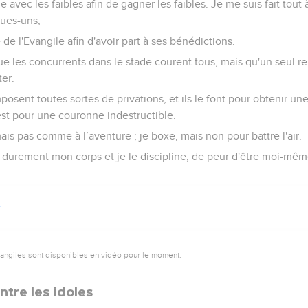
e avec les faibles afin de gagner les faibles. Je me suis fait tout 
ues-uns,
e de l'Evangile afin d'avoir part à ses bénédictions.
e les concurrents dans le stade courent tous, mais qu'un seul re
er.
mposent toutes sortes de privations, et ils le font pour obtenir u
’est pour une couronne indestructible.
ais pas comme à l’aventure ; je boxe, mais non pour battre l'air.
te durement mon corps et je le discipline, de peur d'être moi-même
vangiles sont disponibles en vidéo pour le moment.
tre les idoles