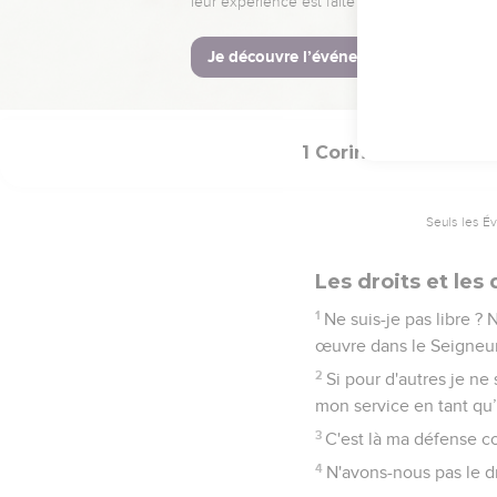
En péchant ainsi contr
que vous péchez.
13
C'est pourquoi, si un
pas faire trébucher mon
1 Corinthiens
9
Seuls les É
Les droits et les
1
Ne suis-je pas libre ?
œuvre dans le Seigneur
2
Si pour d'autres je ne
mon service en tant qu’
3
C'est là ma défense c
4
N'avons-nous pas le d