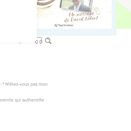
le, c’est contre Christ
is de viande afin de ne
eur ? N'êtes-vous pas mon
preinte qui authentifie