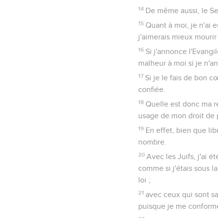
14
De même aussi, le Sei
15
Quant à moi, je n'ai e
j'aimerais mieux mourir 
16
Si j'annonce l'Evangil
malheur à moi si je n'a
17
Si je le fais de bon c
confiée.
18
Quelle est donc ma ré
usage de mon droit de p
19
En effet, bien que lib
nombre.
20
Avec les Juifs, j'ai 
comme si j'étais sous la
loi ;
21
avec ceux qui sont san
puisque je me conforme à