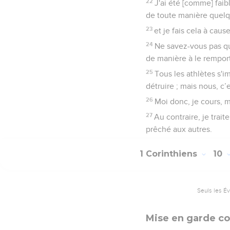
22
J'ai été [comme] faibl
de toute manière quelq
23
et je fais cela à caus
24
Ne savez-vous pas qu
de manière à le remport
25
Tous les athlètes s'i
détruire ; mais nous, c
26
Moi donc, je cours, m
27
Au contraire, je trai
prêché aux autres.
1 Corinthiens
10
Seuls les É
Mise en garde con