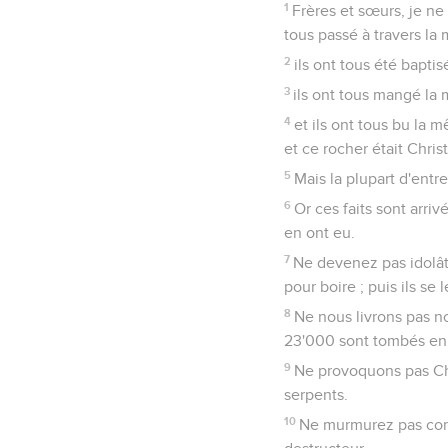
1
Frères et sœurs, je ne
tous passé à travers la 
2
ils ont tous été bapti
3
ils ont tous mangé la 
4
et ils ont tous bu la m
et ce rocher était Christ
5
Mais la plupart d'entr
6
Or ces faits sont arr
en ont eu.
7
Ne devenez pas idolâtr
pour boire ; puis ils se
8
Ne nous livrons pas no
23'000 sont tombés en 
9
Ne provoquons pas Chri
serpents.
10
Ne murmurez pas comme