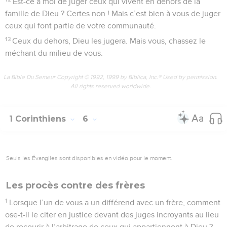
Est-ce à moi de juger ceux qui vivent en dehors de la
famille de Dieu ? Certes non ! Mais c’est bien à vous de juger
ceux qui font partie de votre communauté.
13
Ceux du dehors, Dieu les jugera. Mais vous, chassez le
méchant du milieu de vous.
La Bible Du Semeur Copyright © 1992, 1999 by Biblica, Inc.® Used by permission.
All rights reserved worldwide.
1 Corinthiens
6
Seuls les Évangiles sont disponibles en vidéo pour le moment.
Les procès contre des frères
1
Lorsque l’un de vous a un différend avec un frère, comment
ose-t-il le citer en justice devant des juges incroyants au lieu
de recourir à l’arbitrage de ceux qui appartiennent à Dieu ?