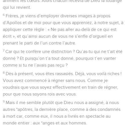
animent les cœurs. Alors chacun recevra de Dieu la louange
qui lui revient.
6
Frères, je viens d’employer diverses images à propos
d’Apollos et de moi pour que vous appreniez, à notre sujet, à
appliquer cette règle : « Ne pas aller au-delà de ce qui est
écrit », et qu’ainsi aucun de vous ne s’enfle d’orgueil en
prenant le parti de l’un contre l’autre.
7
Car qui te confère une distinction ? Qu’as-tu qui ne t’ait été
donné ? Et puisqu’on t’a tout donné, pourquoi t’en vanter
comme si tu ne l’avais pas reçu ?
8
Dès à présent, vous êtes rassasiés. Déjà, vous voilà riches !
Vous avez commencé à régner sans nous. Comme je
voudrais que vous soyez effectivement en train de régner,
pour que nous soyons rois avec vous.
9
Mais il me semble plutôt que Dieu nous a assigné, à nous
autres *apôtres, la dernière place, comme à des condamnés
à mort car, comme eux, il nous a livrés en spectacle au
monde entier : aux *anges et aux hommes.