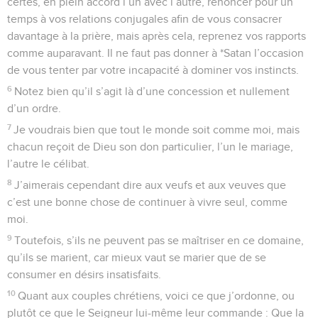
certes, en plein accord l’un avec l’autre, renoncer pour un
temps à vos relations conjugales afin de vous consacrer
davantage à la prière, mais après cela, reprenez vos rapports
comme auparavant. Il ne faut pas donner à *Satan l’occasion
de vous tenter par votre incapacité à dominer vos instincts.
6
Notez bien qu’il s’agit là d’une concession et nullement
d’un ordre.
7
Je voudrais bien que tout le monde soit comme moi, mais
chacun reçoit de Dieu son don particulier, l’un le mariage,
l’autre le célibat.
8
J’aimerais cependant dire aux veufs et aux veuves que
c’est une bonne chose de continuer à vivre seul, comme
moi.
9
Toutefois, s’ils ne peuvent pas se maîtriser en ce domaine,
qu’ils se marient, car mieux vaut se marier que de se
consumer en désirs insatisfaits.
10
Quant aux couples chrétiens, voici ce que j’ordonne, ou
plutôt ce que le Seigneur lui-même leur commande : Que la