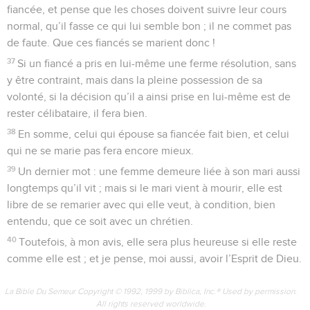
fiancée, et pense que les choses doivent suivre leur cours
normal, qu’il fasse ce qui lui semble bon ; il ne commet pas
de faute. Que ces fiancés se marient donc !
37
Si un fiancé a pris en lui-même une ferme résolution, sans
y être contraint, mais dans la pleine possession de sa
volonté, si la décision qu’il a ainsi prise en lui-même est de
rester célibataire, il fera bien.
38
En somme, celui qui épouse sa fiancée fait bien, et celui
qui ne se marie pas fera encore mieux.
39
Un dernier mot : une femme demeure liée à son mari aussi
longtemps qu’il vit ; mais si le mari vient à mourir, elle est
libre de se remarier avec qui elle veut, à condition, bien
entendu, que ce soit avec un chrétien.
40
Toutefois, à mon avis, elle sera plus heureuse si elle reste
comme elle est ; et je pense, moi aussi, avoir l’Esprit de Dieu.
La Bible Du Semeur Copyright © 1992, 1999 by Biblica, Inc.® Used by permission.
All rights reserved worldwide.