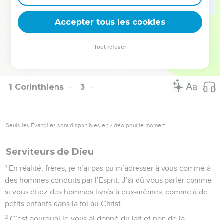
16
Qui donc connaît la pensée du Seigneur et qui pourrait
Accepter tous les cookies
l’instruire ? Mais nous, nous avons la pensée du Christ.
La Bible Du Semeur Copyright © 1992, 1999 by Biblica, Inc.® Used by permission.
Tout refuser
All rights reserved worldwide.
1 Corinthiens
3
Seuls les Évangiles sont disponibles en vidéo pour le moment.
Serviteurs de Dieu
1
En réalité, frères, je n’ai pas pu m’adresser à vous comme à
des hommes conduits par l’Esprit. J’ai dû vous parler comme
si vous étiez des hommes livrés à eux-mêmes, comme à de
petits enfants dans la foi au Christ.
2
C’est pourquoi je vous ai donné du lait et non de la