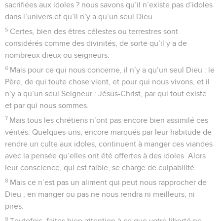
sacrifiées aux idoles ? nous savons qu’il n’existe pas d’idoles
dans l’univers et qu’il n’y a qu’un seul Dieu.
5
Certes, bien des êtres célestes ou terrestres sont
considérés comme des divinités, de sorte qu’il y a de
nombreux dieux ou seigneurs.
6
Mais pour ce qui nous concerne, il n’y a qu’un seul Dieu : le
Père, de qui toute chose vient, et pour qui nous vivons, et il
n’y a qu’un seul Seigneur : Jésus-Christ, par qui tout existe
et par qui nous sommes.
7
Mais tous les chrétiens n’ont pas encore bien assimilé ces
vérités. Quelques-uns, encore marqués par leur habitude de
rendre un culte aux idoles, continuent à manger ces viandes
avec la pensée qu’elles ont été offertes à des idoles. Alors
leur conscience, qui est faible, se charge de culpabilité.
8
Mais ce n’est pas un aliment qui peut nous rapprocher de
Dieu ; en manger ou pas ne nous rendra ni meilleurs, ni
pires.
9
Toutefois, faites bien attention à ce que votre liberté ne