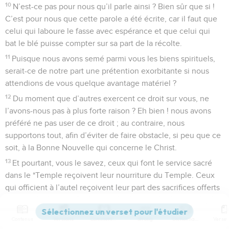
10
N’est-ce pas pour nous qu’il parle ainsi ? Bien sûr que si !
C’est pour nous que cette parole a été écrite, car il faut que
celui qui laboure le fasse avec espérance et que celui qui
bat le blé puisse compter sur sa part de la récolte.
11
Puisque nous avons semé parmi vous les biens spirituels,
serait-ce de notre part une prétention exorbitante si nous
attendions de vous quelque avantage matériel ?
12
Du moment que d’autres exercent ce droit sur vous, ne
l’avons-nous pas à plus forte raison ? Eh bien ! nous avons
préféré ne pas user de ce droit ; au contraire, nous
supportons tout, afin d’éviter de faire obstacle, si peu que ce
soit, à la Bonne Nouvelle qui concerne le Christ.
13
Et pourtant, vous le savez, ceux qui font le service sacré
dans le *Temple reçoivent leur nourriture du Temple. Ceux
qui officient à l’autel reçoivent leur part des sacrifices offerts
sur l’autel.
14
De même, le Seigneur a ordonné que ceux qui annoncent
Contenus
Versions
Commentaires
Strong
Dictionnaire
la Bonne Nouvelle vivent de cette annonce de la Bonne