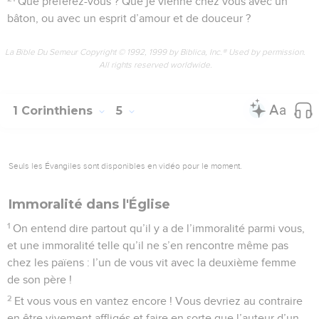
Que préférez-vous ? Que je vienne chez vous avec un
bâton, ou avec un esprit d’amour et de douceur ?
La Bible Du Semeur Copyright © 1992, 1999 by Biblica, Inc.® Used by permission.
All rights reserved worldwide.
1 Corinthiens
5
Seuls les Évangiles sont disponibles en vidéo pour le moment.
Immoralité dans l'Église
1
On entend dire partout qu’il y a de l’immoralité parmi vous,
et une immoralité telle qu’il ne s’en rencontre même pas
chez les païens : l’un de vous vit avec la deuxième femme
de son père !
2
Et vous vous en vantez encore ! Vous devriez au contraire
en être vivement affligés et faire en sorte que l’auteur d’un