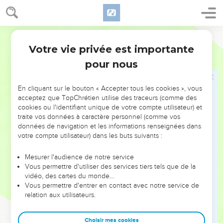
scrute tout, même les pensées les plus intimes de Dieu.
11
Quel être humain peut savoir ce qui se passe dans un
autre homme ? Seul l’esprit de cet homme en lui le sait ? De
Semeur
même, nul ne peut connaître ce qui est en Dieu si ce n’est
Votre vie privée est importante
1 Corinthiens
2
l’Esprit de Dieu.
pour nous
12
Or nous, nous avons reçu, non l’esprit du monde, mais
l’Esprit même qui vient de Dieu pour que nous comprenions
En cliquant sur le bouton « Accepter tous les cookies », vous
tous les bienfaits que Dieu nous a accordés par grâce.
acceptez que TopChrétien utilise des traceurs (comme des
13
Et nous en parlons, non avec les termes qu’enseigne la
cookies ou l'identifiant unique de votre compte utilisateur) et
traite vos données à caractère personnel (comme vos
sagesse humaine, mais avec ceux qu’enseigne l’Esprit. Ainsi
données de navigation et les informations renseignées dans
nous exposons les réalités spirituelles dans des termes
votre compte utilisateur) dans les buts suivants :
inspirés par l’Esprit.
14
Mais l’homme livré à lui-même ne reçoit pas ce qui vient
Mesurer l'audience de notre service
Vous permettre d'utiliser des services tiers tels que de la
de l’Esprit de Dieu ; à ses yeux, c’est « pure folie » et il est
vidéo, des cartes du monde…
incapable de le comprendre, car seul l’Esprit de Dieu permet
Vous permettre d'entrer en contact avec notre service de
d’en juger.
relation aux utilisateurs.
15
Celui qui a cet Esprit peut, lui, juger de tout, sans que
personne ne puisse le juger. Car il est écrit :
Choisir mes cookies