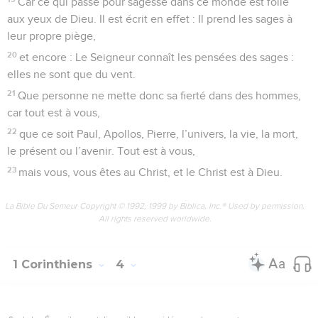
Car ce qui passe pour sagesse dans ce monde est folie
aux yeux de Dieu. Il est écrit en effet : Il prend les sages à
leur propre piège,
20
et encore : Le Seigneur connaît les pensées des sages :
elles ne sont que du vent.
21
Que personne ne mette donc sa fierté dans des hommes,
car tout est à vous,
22
que ce soit Paul, Apollos, Pierre, l’univers, la vie, la mort,
le présent ou l’avenir. Tout est à vous,
23
mais vous, vous êtes au Christ, et le Christ est à Dieu.
La Bible Du Semeur Copyright © 1992, 1999 by Biblica, Inc.® Used by permission.
All rights reserved worldwide.
1 Corinthiens
4