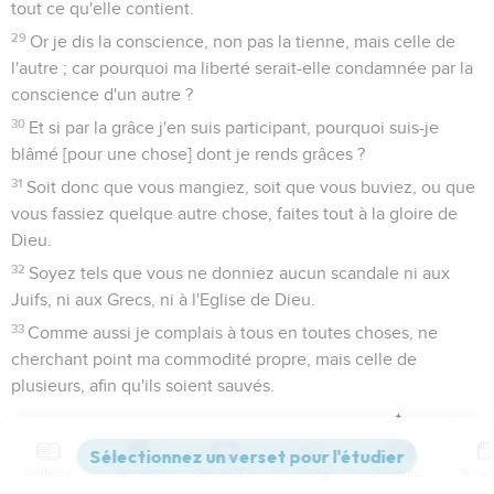
tout ce qu'elle contient.
29
Or je dis la conscience, non pas la tienne, mais celle de
l'autre ; car pourquoi ma liberté serait-elle condamnée par la
conscience d'un autre ?
30
Et si par la grâce j'en suis participant, pourquoi suis-je
blâmé [pour une chose] dont je rends grâces ?
31
Soit donc que vous mangiez, soit que vous buviez, ou que
vous fassiez quelque autre chose, faites tout à la gloire de
Dieu.
32
Soyez tels que vous ne donniez aucun scandale ni aux
Juifs, ni aux Grecs, ni à l'Eglise de Dieu.
33
Comme aussi je complais à tous en toutes choses, ne
cherchant point ma commodité propre, mais celle de
plusieurs, afin qu'ils soient sauvés.
1 Corinthiens
11
Contenus
Versions
Commentaires
Strong
Dictionnaire