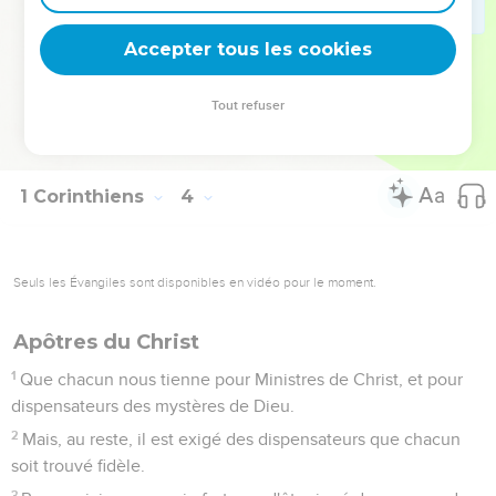
Que personne donc ne se glorifie dans les hommes ; car
toutes choses sont à vous ;
Accepter tous les cookies
22
Soit Paul, soit Apollos, soit Céphas, soit le monde, soit la
vie, soit la mort, soit les choses présentes, soit les choses à
Tout refuser
venir, toutes choses sont à vous,
23
Et vous à Christ, et Christ à Dieu.
1 Corinthiens
4
Seuls les Évangiles sont disponibles en vidéo pour le moment.
Apôtres du Christ
1
Que chacun nous tienne pour Ministres de Christ, et pour
dispensateurs des mystères de Dieu.
2
Mais, au reste, il est exigé des dispensateurs que chacun
soit trouvé fidèle.
3