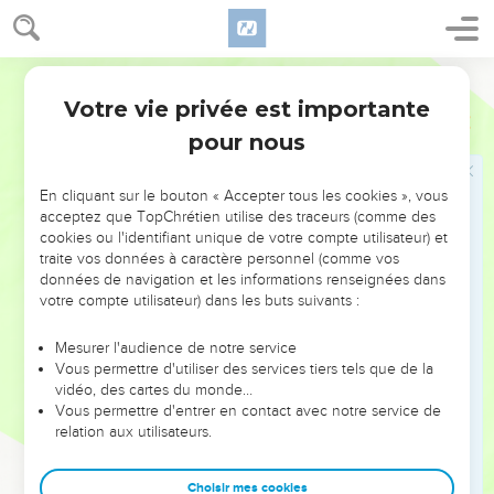
éprouvera quelle sera l'oeuvre de chacun.
14
Si l'oeuvre de quelqu'un qui aura édifié dessus, demeure,
Martin
il en recevra la récompense.
Votre vie privée est importante
15
1 Corinthiens
3
Si l'oeuvre de quelqu'un brûle, il en fera la perte ; mais
pour nous
pour lui, il sera sauvé, toutefois comme par le feu.
16
Ne savez-vous pas que vous êtes le Temple de Dieu, et
En cliquant sur le bouton « Accepter tous les cookies », vous
que l’Esprit de Dieu habite en vous ?
acceptez que TopChrétien utilise des traceurs (comme des
17
Si quelqu'un détruit le Temple de Dieu, Dieu le détruira ;
cookies ou l'identifiant unique de votre compte utilisateur) et
traite vos données à caractère personnel (comme vos
car le Temple de Dieu est saint, et vous êtes ce [Temple].
données de navigation et les informations renseignées dans
18
Que personne ne s'abuse lui-même ; si quelqu'un d'entre
votre compte utilisateur) dans les buts suivants :
vous croit être sage en ce monde, qu'il se rende fou, afin de
devenir sage.
Mesurer l'audience de notre service
Vous permettre d'utiliser des services tiers tels que de la
19
Parce que la sagesse de ce monde est une folie devant
vidéo, des cartes du monde…
Dieu ; car il est écrit : il surprend les sages en leur ruse.
Vous permettre d'entrer en contact avec notre service de
relation aux utilisateurs.
20
Et encore : le Seigneur connaît que les discours des sages
sont vains.
Choisir mes cookies
21