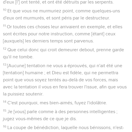
d'eux [l'] ont tenté, et ont été détruits par les serpents.
10
Et que vous ne murmuriez point, comme quelques-uns
d'eux ont murmurés, et sont péris par le destructeur.
11
Or toutes ces choses leur arrivaient en exemple, et elles
sont écrites pour notre instruction, comme [étant] ceux
[auxquels] les derniers temps sont parvenus.
12
Que celui donc qui croit demeurer debout, prenne garde
qu'il ne tombe.
13
[Aucune] tentation ne vous a éprouvés, qui n'ait été une
[tentation] humaine ; et Dieu est fidèle, qui ne permettra
point que vous soyez tentés au-delà de vos forces, mais
avec la tentation il vous en fera trouver l'issue, afin que vous
la puissiez soutenir.
14
C'est pourquoi, mes bien-aimés, fuyez l'idolâtrie.
15
Je [vous] parle comme à des personnes intelligentes ;
jugez vous-mêmes de ce que je dis.
16
La coupe de bénédiction, laquelle nous bénissons, n'est-