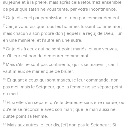
au jeûne et à la prière, mais après cela retournez ensemble,
de peur que satan ne vous tente, par votre incontinence.
6
Or je dis ceci par permission, et non par commandement.
7
Car je voudrais que tous les hommes fussent comme moi ;
mais chacun a son propre don [lequel il a reçu] de Dieu, l'un
en une manière, et l'autre en une autre.
8
Or je dis à ceux qui ne sont point mariés, et aux veuves,
qu'il leur est bon de demeurer comme moi.
9
Mais s'ils ne sont pas continents, qu'ils se marient ; car il
vaut mieux se marier que de brûler.
10
Et quant à ceux qui sont mariés, je leur commande, non
pas moi, mais le Seigneur, que la femme ne se sépare point
du mari.
11
Et si elle s'en sépare, qu'elle demeure sans être mariée, ou
qu'elle se réconcilie avec son mari ; que le mari aussi ne
quitte point sa femme.
12
Mais aux autres je leur dis, [et] non pas le Seigneur : Si