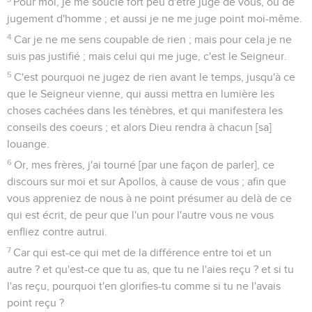
Pour moi, je me soucie fort peu d'être jugé de vous, ou de
jugement d'homme ; et aussi je ne me juge point moi-même.
4
Car je ne me sens coupable de rien ; mais pour cela je ne
suis pas justifié ; mais celui qui me juge, c'est le Seigneur.
5
C'est pourquoi ne jugez de rien avant le temps, jusqu'à ce
que le Seigneur vienne, qui aussi mettra en lumière les
choses cachées dans les ténèbres, et qui manifestera les
conseils des coeurs ; et alors Dieu rendra à chacun [sa]
louange.
6
Or, mes frères, j'ai tourné [par une façon de parler], ce
discours sur moi et sur Apollos, à cause de vous ; afin que
vous appreniez de nous à ne point présumer au delà de ce
qui est écrit, de peur que l'un pour l'autre vous ne vous
enfliez contre autrui.
7
Car qui est-ce qui met de la différence entre toi et un
autre ? et qu'est-ce que tu as, que tu ne l'aies reçu ? et si tu
l'as reçu, pourquoi t'en glorifies-tu comme si tu ne l'avais
point reçu ?