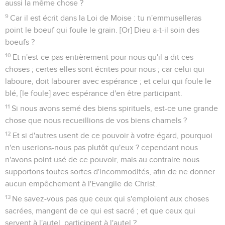
aussi la même chose ?
9
Car il est écrit dans la Loi de Moise : tu n'emmuselleras
point le boeuf qui foule le grain. [Or] Dieu a-t-il soin des
boeufs ?
10
Et n'est-ce pas entièrement pour nous qu'il a dit ces
choses ; certes elles sont écrites pour nous ; car celui qui
laboure, doit labourer avec espérance ; et celui qui foule le
blé, [le foule] avec espérance d'en être participant.
11
Si nous avons semé des biens spirituels, est-ce une grande
chose que nous recueillions de vos biens charnels ?
12
Et si d'autres usent de ce pouvoir à votre égard, pourquoi
n'en userions-nous pas plutôt qu'eux ? cependant nous
n'avons point usé de ce pouvoir, mais au contraire nous
supportons toutes sortes d'incommodités, afin de ne donner
aucun empêchement à l'Evangile de Christ.
13
Ne savez-vous pas que ceux qui s'emploient aux choses
sacrées, mangent de ce qui est sacré ; et que ceux qui
servent à l'autel, participent à l'autel ?