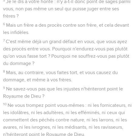
5
Je le dis à votre honte : n'y a-t-il donc point de sages parmi
vous, non pas même un seul qui puisse juger entre ses
frères ?
6
Mais un frère a des procès contre son frère, et cela devant
les infidèles.
7
C'est même déjà un grand défaut en vous, que vous ayez
des procès entre vous. Pourquoi n'endurez-vous pas plutôt
qu'on vous fasse tort ? Pourquoi ne souffrez-vous pas plutôt
du dommage ?
8
Mais, au contraire, vous faites tort, et vous causez du
dommage, et même à vos frères.
9
Ne savez-vous pas que les injustes n'hériteront point le
Royaume de Dieu ?
10
Ne vous trompez point vous-mêmes : ni les fornicateurs, ni
les idolâtres, ni les adultères, ni les efféminés, ni ceux qui
commettent des péchés contre nature, ni les larrons, ni les
avares, ni les ivrognes, ni les médisants, ni les ravisseurs,
n'hériteront point le Royaume de Dieu.