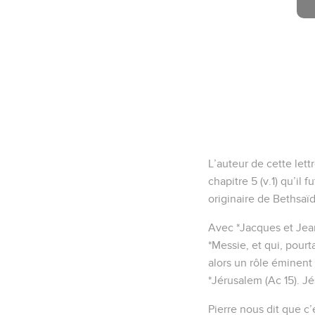
L’auteur de cette lett
chapitre 5 (v.1) qu’il 
originaire de Bethsaïd
Avec *Jacques et Jean,
*Messie, et qui, pourta
alors un rôle éminent
*Jérusalem (Ac 15). Jés
Pierre nous dit que c’e