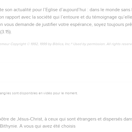
te son actualité pour l’Eglise d’aujourd’hui : dans le monde sans D
on rapport avec la société qui l’entoure et du témoignage qu’ell
l’on vous demande de justifier votre espérance, soyez toujours prê
(3.15).
emeur Copyright © 1992, 1999 by Biblica, Inc.® Used by permission. All rights reser
vangiles sont disponibles en vidéo pour le moment.
pôtre de Jésus-Christ, à ceux qui sont étrangers et dispersés dans 
 Bithynie. A vous qui avez été choisis