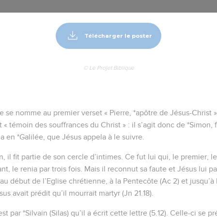
Télécharger le poster
© Le Projet Biblique
re se nomme au premier verset « Pierre, *apôtre de Jésus-Christ »
fut « témoin des souffrances du Christ » : il s’agit donc de *Simon, 
a en *Galilée, que Jésus appela à le suivre.
 il fit partie de son cercle d’intimes. Ce fut lui qui, le premier
nt, le renia par trois fois. Mais il reconnut sa faute et Jésus lui 
 au début de l’Eglise chrétienne, à la Pentecôte (Ac 2) et jusqu’
us avait prédit qu’il mourrait martyr (Jn 21.18).
st par *Silvain (Silas) qu’il a écrit cette lettre (5.12). Celle-ci s