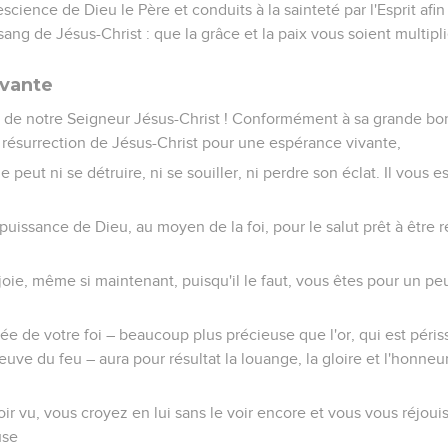
cience de Dieu le Père et conduits à la sainteté par l'Esprit afi
e sang de Jésus-Christ : que la grâce et la paix vous soient multipli
ivante
e de notre Seigneur Jésus-Christ ! Conformément à sa grande bonté
 résurrection de Jésus-Christ pour une espérance vivante,
 peut ni se détruire, ni se souiller, ni perdre son éclat. Il vous es
 puissance de Dieu, au moyen de la foi, pour le salut prêt à être 
e joie, même si maintenant, puisqu'il le faut, vous êtes pour un pe
vée de votre foi – beaucoup plus précieuse que l'or, qui est péris
euve du feu – aura pour résultat la louange, la gloire et l'honneu
oir vu, vous croyez en lui sans le voir encore et vous vous réjoui
use