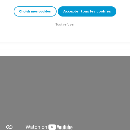
si quelqu'un parmi vous s'est égaré loin de la vérité et qu'un autr
Accepter tous les cookies
Choisir mes cookies
 ramènera un pécheur de la voie où il s'était égaré sauvera une 
péchés.
Tout refuser
tion