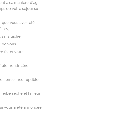
nt à sa manière d’agir
ps de votre séjour sur
or que vous avez été
tres,
t sans tache.
e de vous.
re foi et votre
raternel sincère ;
semence incorruptible,
herbe sèche et la fleur
qui vous a été annoncée