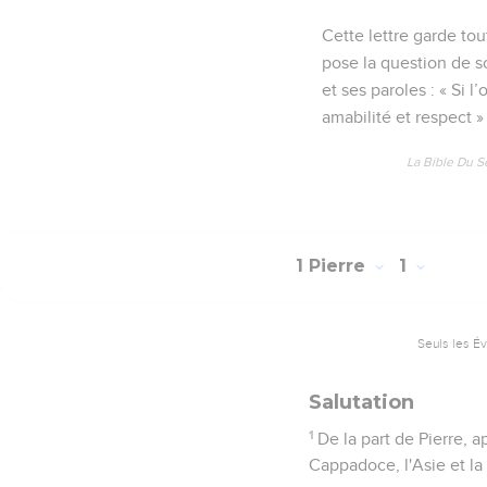
Cette lettre garde tou
pose la question de s
et ses paroles : « Si 
amabilité et respect » 
La Bible Du S
1 Pierre
1
Seuls les É
Salutation
1
De la part de Pierre, a
Cappadoce, l'Asie et la