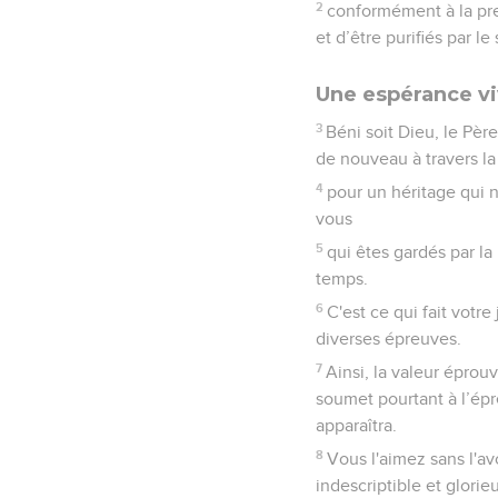
2
conformément à la pres
et d’être purifiés par l
Une espérance v
3
Béni soit Dieu, le Pèr
de nouveau à travers la
4
pour un héritage qui ne
vous
5
qui êtes gardés par la
temps.
6
C'est ce qui fait votr
diverses épreuves.
7
Ainsi, la valeur éprou
soumet pourtant à l’épr
apparaîtra.
8
Vous l'aimez sans l'av
indescriptible et glorie