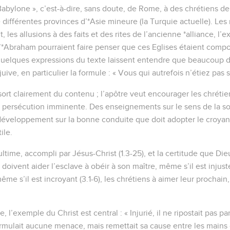
 Babylone », c’est-à-dire, sans doute, de Rome, à des chrétiens de 
différentes provinces d’*Asie mineure (la Turquie actuelle). Les
 les allusions à des faits et des rites de l’ancienne *alliance, l’
d’*Abraham pourraient faire penser que ces Eglises étaient comp
 quelques expressions du texte laissent entendre que beaucoup d
uive, en particulier la formule : « Vous qui autrefois n’étiez pas 
ssort clairement du contenu ; l’apôtre veut encourager les chrétie
a persécution imminente. Des enseignements sur le sens de la sou
développement sur la bonne conduite que doit adopter le croyan
ile.
ltime, accompli par Jésus-Christ (1.3-25), et la certitude que Die
) doivent aider l’esclave à obéir à son maître, même s’il est injus
ême s’il est incroyant (3.1-6), les chrétiens à aimer leur prochain,
 l’exemple du Christ est central : « Injurié, il ne ripostait pas pa
e formulait aucune menace, mais remettait sa cause entre les mains 