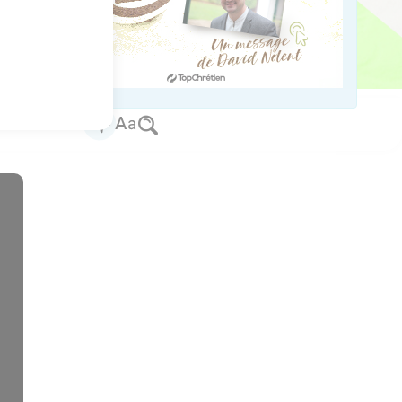
e l'y ramène,
âme de la mort et