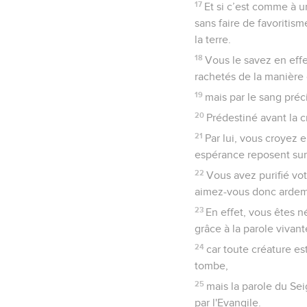
17
Et si c’est comme à u
sans faire de favoritis
la terre.
18
Vous le savez en effe
rachetés de la manière
19
mais par le sang préc
20
Prédestiné avant la c
21
Par lui, vous croyez e
espérance reposent sur
22
Vous avez purifié vot
aimez-vous donc ardemm
23
En effet, vous êtes 
grâce à la parole vivan
24
car toute créature es
tombe,
25
mais la parole du Se
par l'Evangile.