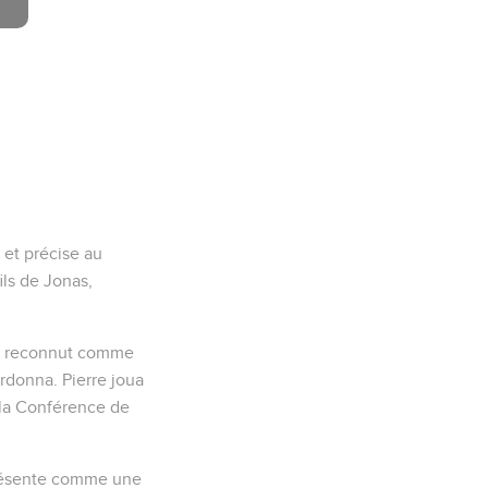
 et précise au
fils de Jonas,
, le reconnut comme
pardonna. Pierre joua
à la Conférence de
e présente comme une