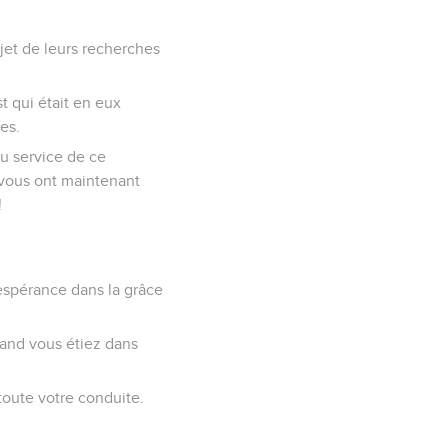
bjet de leurs recherches
st qui était en eux
ies.
au service de ce
 vous ont maintenant
!
 espérance dans la grâce
uand vous étiez dans
 toute votre conduite.