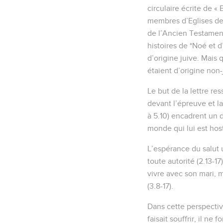
circulaire écrite de «
membres d’Eglises de 
de l’Ancien Testament,
histoires de *Noé et 
d’origine juive. Mais
étaient d’origine non-j
Le but de la lettre re
devant l’épreuve et l
à 5.10) encadrent un 
monde qui lui est host
L’espérance du salut u
toute autorité (2.13-17
vivre avec son mari, m
(3.8-17).
Dans cette perspective,
faisait souffrir, il n