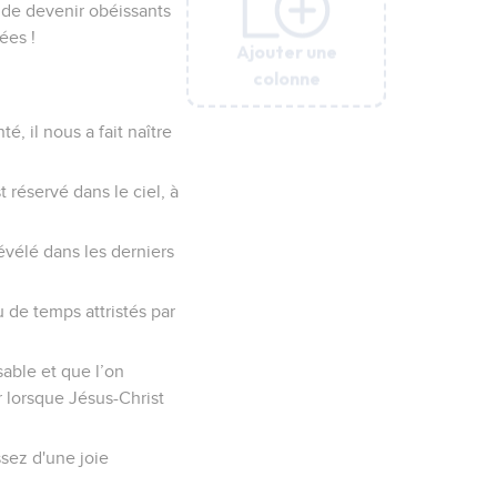
n de devenir obéissants
ées !
Ajouter une
Ajouter une
Ajouter une
Ajouter une
Ajouter une
colonne
colonne
colonne
colonne
colonne
, il nous a fait naître
t réservé dans le ciel, à
révélé dans les derniers
u de temps attristés par
sable et que l’on
r lorsque Jésus-Christ
ssez d'une joie