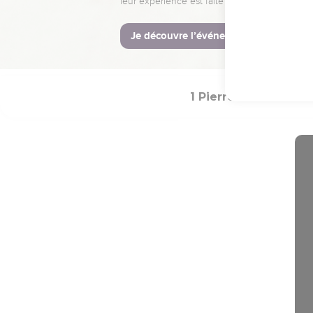
19
Mes frères et sœurs, 
20
sachez que celui qui
couvrira une foule de 
1 Pierre
Introduc