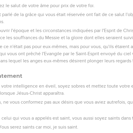
 le salut de votre âme pour prix de votre foi.
parlé de la grâce qui vous était réservée ont fait de ce salut l'o
ns.
uvrir l'époque et les circonstances indiquées par l'Esprit de Chri
ance les souffrances du Messie et la gloire dont elles seraient suiv
que ce n'était pas pour eux-mêmes, mais pour vous, qu'ils étaient 
i vous ont prêché l'Evangile par le Saint-Esprit envoyé du ciel
ns lequel les anges eux-mêmes désirent plonger leurs regards 
intement
 votre intelligence en éveil, soyez sobres et mettez toute votre
lorsque Jésus-Christ apparaîtra.
s, ne vous conformez pas aux désirs que vous aviez autrefois, q
 celui qui vous a appelés est saint, vous aussi soyez saints dans
: Vous serez saints car moi, je suis saint.