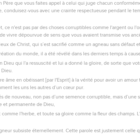
n Père que vous faites appel à celui qui juge chacun conforméme
me, conduisez-vous avec une crainte respectueuse pendant le tem
t, ce n'est pas par des choses corruptibles comme l'argent ou l'
 de vivre dépourvue de sens que vous avaient transmise vos ancê
ieux de Christ, qui s’est sacrifié comme un agneau sans défaut e
réation du monde, il a été révélé dans les derniers temps à caus
n Dieu qui l'a ressuscité et lui a donné la gloire, de sorte que vot
 Dieu.
re âme en obéissant [par l'Esprit] à la vérité pour avoir un amour f
ent les uns les autres d’un cœur pur.
nés de nouveau, non pas d’une semence corruptible, mais d’une 
te et permanente de Dieu,
t comme l'herbe, et toute sa gloire comme la fleur des champs. L'
igneur subsiste éternellement. Cette parole est justement celle 