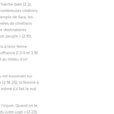
fraîche date (2.2),
 nombreuses citations
exemple de Sara, les
osées de chrétiens
e destinataires
son peuple » (2.10).
ns à tenir ferme
ffrance (1.3-9 et 3.18
t au milieu d’un
u est souverain sur
te (2.18-25), la femme à
 même s’il fait le mal
r l’injure. Quand on le
du juste juge » (2.23).