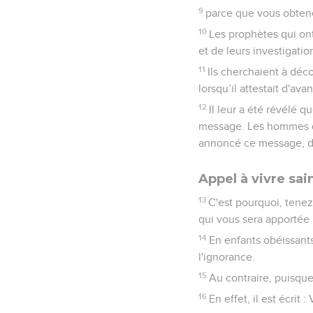
9
parce que vous obtenez
10
Les prophètes qui ont 
et de leurs investigatio
11
Ils cherchaient à déco
lorsqu’il attestait d'av
12
Il leur a été révélé 
message. Les hommes qu
annoncé ce message, da
Appel à vivre sa
13
C'est pourquoi, tenez
qui vous sera apportée 
14
En enfants obéissant
l'ignorance.
15
Au contraire, puisque
16
En effet, il est écrit 