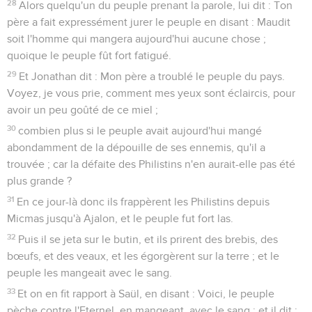
28
Alors quelqu'un du peuple prenant la parole, lui dit : Ton
père a fait expressément jurer le peuple en disant : Maudit
soit l'homme qui mangera aujourd'hui aucune chose ;
quoique le peuple fût fort fatigué.
29
Et Jonathan dit : Mon père a troublé le peuple du pays.
Voyez, je vous prie, comment mes yeux sont éclaircis, pour
avoir un peu goûté de ce miel ;
30
combien plus si le peuple avait aujourd'hui mangé
abondamment de la dépouille de ses ennemis, qu'il a
trouvée ; car la défaite des Philistins n'en aurait-elle pas été
plus grande ?
31
En ce jour-là donc ils frappèrent les Philistins depuis
Micmas jusqu'à Ajalon, et le peuple fut fort las.
32
Puis il se jeta sur le butin, et ils prirent des brebis, des
bœufs, et des veaux, et les égorgèrent sur la terre ; et le
peuple les mangeait avec le sang.
33
Et on en fit rapport à Saül, en disant : Voici, le peuple
pèche contre l'Eternel, en mangeant, avec le sang ; et il dit :