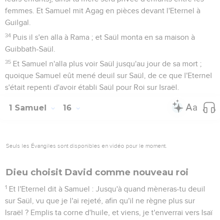
femmes. Et Samuel mit Agag en pièces devant l'Eternel à
Guilgal.
34
Puis il s'en alla à Rama ; et Saül monta en sa maison à
Guibbath-Saül.
35
Et Samuel n'alla plus voir Saül jusqu'au jour de sa mort ;
quoique Samuel eût mené deuil sur Saül, de ce que l'Eternel
s'était repenti d'avoir établi Saül pour Roi sur Israël.
1 Samuel
16
Seuls les Évangiles sont disponibles en vidéo pour le moment.
Dieu choisit David comme nouveau roi
1
Et l'Eternel dit à Samuel : Jusqu'à quand mèneras-tu deuil
sur Saül, vu que je l'ai rejeté, afin qu'il ne règne plus sur
Israël ? Emplis ta corne d'huile, et viens, je t'enverrai vers Isaï