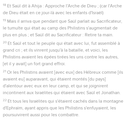
18
Et Saül dit à Ahija : Approche l'Arche de Dieu ; (car l'Arche
de Dieu était en ce jour-là avec les enfants d'Israël)
19
Mais il arriva que pendant que Saül parlait au Sacrificateur,
le tumulte qui était au camp des Philistins s'augmentait de
plus en plus ; et Saül dit au Sacrificateur : Retire ta main.
20
Et Saül et tout le peuple qui était avec lui, fut assemblé à
grand cri ; et ils vinrent jusqu'à la bataille, et voici, les
Philistins avaient les épées tirées les uns contre les autres,
[et il y avait] un fort grand effroi.
21
Or les Philistins avaient [avec eux] des Hébreux comme [ils
avaient eu] auparavant, qui étaient montés [du pays]
d'alentour avec eux en leur camp, et qui se joignirent
incontinent aux Israëlites qui étaient avec Saül et Jonathan.
22
Et tous les Israëlites qui s'étaient cachés dans la montagne
d'Ephraïm, ayant appris que les Philistins s'enfuyaient, les
poursuivirent aussi pour les combattre.