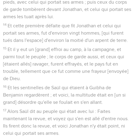
pieds, avec celui qui portait ses armes ; puis ceux du corps
de garde tombèrent devant Jonathan, et celui qui portait ses
armes les tuait après lui.
14
Et cette première défaite que fit Jonathan et celui qui
portait ses armes, fut d'environ vingt hommes, [qui furent
tués dans l'espace] d'environ la moitié d'un arpent de terre.
15
Et il y eut un [grand] effroi au camp, à la campagne, et
parmi tout le peuple ; le corps de garde aussi, et ceux qui
[étaient allés] ravager, furent effrayés, et le pays fut en
trouble, tellement que ce fut comme une frayeur [envoyée]
de Dieu.
16
Et les sentinelles de Saül qui étaient à Guibha de
Benjamin regardèrent ; et voici, la multitude était en [un si
grand] désordre qu'elle se foulait en s'en allant.
17
Alors Saül dit au peuple qui était avec lui : Faites
maintenant la revue, et voyez qui s'en est allé d'entre nous.
Ils firent donc la revue, et voici Jonathan n'y était point, ni
celui qui portait ses armes.