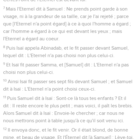
7
Mais l'Eternel dit à Samuel : Ne prends point garde à son
visage, ni à la grandeur de sa taille, car je l'ai rejeté ; parce
que [l'Eternel n'a point égard] à ce à quoi l'homme a égard ;
car l'homme a égard à ce qui est devant les yeux ; mais
l'Eternel a égard au coeur.
8
Puis Isaï appela Abinadab, et le fit passer devant Samuel,
lequel dit : L'Eternel n'a pas choisi non plus celui-ci.
9
Et Isaï fit passer Samma, et [Samuel] dit : L'Eternel n'a pas
choisi non plus celui-ci.
10
Ainsi Isaï fit passer ses sept fils devant Samuel ; et Samuel
dit à Isaï : L'Eternel n'a point choisi ceux-ci.
11
Puis Samuel dit à Isaï : Sont-ce là tous tes enfants ? Et il
dit : Il reste encore le plus petit ; mais voici, il paît les brebis.
Alors Samuel dit à Isaï : Envoie-le chercher ; car nous ne
nous mettrons point à table jusqu'à ce qu'il soit venu ici.
12
Il envoya donc, et le fit venir. Or il était blond, de bonne
mine, et beau de visage. Et l'Éternel dit [à Samuel] : Lève-toi,