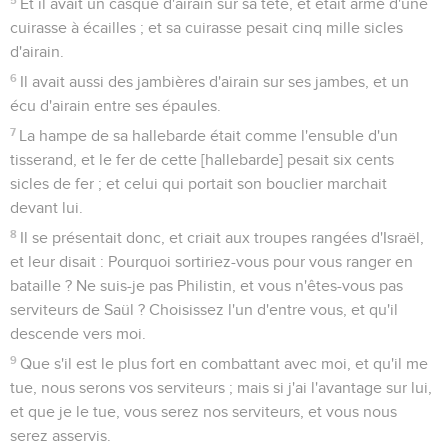
Et il avait un casque d'airain sur sa tête, et était armé d'une
cuirasse à écailles ; et sa cuirasse pesait cinq mille sicles
d'airain.
6
Il avait aussi des jambières d'airain sur ses jambes, et un
écu d'airain entre ses épaules.
7
La hampe de sa hallebarde était comme l'ensuble d'un
tisserand, et le fer de cette [hallebarde] pesait six cents
sicles de fer ; et celui qui portait son bouclier marchait
devant lui.
8
Il se présentait donc, et criait aux troupes rangées d'Israël,
et leur disait : Pourquoi sortiriez-vous pour vous ranger en
bataille ? Ne suis-je pas Philistin, et vous n'êtes-vous pas
serviteurs de Saül ? Choisissez l'un d'entre vous, et qu'il
descende vers moi.
9
Que s'il est le plus fort en combattant avec moi, et qu'il me
tue, nous serons vos serviteurs ; mais si j'ai l'avantage sur lui,
et que je le tue, vous serez nos serviteurs, et vous nous
serez asservis.