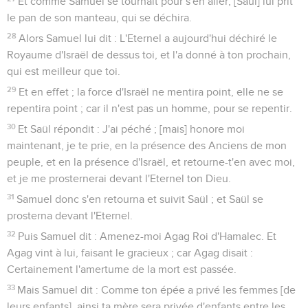
Et comme Samuel se tournait pour s'en aller, [Saül] lui prit
le pan de son manteau, qui se déchira.
28
Alors Samuel lui dit : L'Eternel a aujourd'hui déchiré le
Royaume d'Israël de dessus toi, et l'a donné à ton prochain,
qui est meilleur que toi.
29
Et en effet ; la force d'Israël ne mentira point, elle ne se
repentira point ; car il n'est pas un homme, pour se repentir.
30
Et Saül répondit : J'ai péché ; [mais] honore moi
maintenant, je te prie, en la présence des Anciens de mon
peuple, et en la présence d'Israël, et retourne-t'en avec moi,
et je me prosternerai devant l'Eternel ton Dieu.
31
Samuel donc s'en retourna et suivit Saül ; et Saül se
prosterna devant l'Eternel.
32
Puis Samuel dit : Amenez-moi Agag Roi d'Hamalec. Et
Agag vint à lui, faisant le gracieux ; car Agag disait :
Certainement l'amertume de la mort est passée.
33
Mais Samuel dit : Comme ton épée a privé les femmes [de
leurs enfants], ainsi ta mère sera privée d'enfants entre les