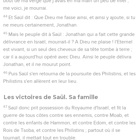
bout de ma verge que j'avais en ma main un peu de miel ;
me voici, je mourrai.
44
Et Saül dit : Que Dieu me fasse ainsi, et ainsi y ajoute, si tu
ne meurs certainement, Jonathan.
45
Mais le peuple dit à Saül : Jonathan qui a fait cette grande
délivrance en Israël, mourrait-il ? A Dieu ne plaise ! l'Eternel
est vivant, si un seul des cheveux de sa tête tombe à terre ;
car il a aujourd'hui opéré avec Dieu. Ainsi le peuple délivra
Jonathan, et il ne mourut point.
46
Puis Saül s'en retourna de la poursuite des Philistins, et les
Philistins s'en allèrent en leur lieu.
Les victoires de Saül. Sa famille
47
Saül donc prit possession du Royaume d'Israël, et fit la
guerre de tous côtes contre ses ennemis, contre Moab, et
contre les enfants de Hammon, et contre Edom, et contre les
Rois de Tsoba, et contre les Philistins ; partout où il se
tournait, il mettait tout en trouble.