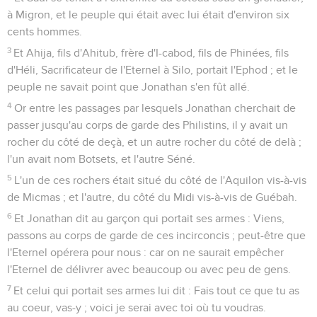
à Migron, et le peuple qui était avec lui était d'environ six
cents hommes.
3
Et Ahija, fils d'Ahitub, frère d'I-cabod, fils de Phinées, fils
d'Héli, Sacrificateur de l'Eternel à Silo, portait l'Ephod ; et le
peuple ne savait point que Jonathan s'en fût allé.
4
Or entre les passages par lesquels Jonathan cherchait de
passer jusqu'au corps de garde des Philistins, il y avait un
rocher du côté de deçà, et un autre rocher du côté de delà ;
l'un avait nom Botsets, et l'autre Séné.
5
L'un de ces rochers était situé du côté de l'Aquilon vis-à-vis
de Micmas ; et l'autre, du côté du Midi vis-à-vis de Guébah.
6
Et Jonathan dit au garçon qui portait ses armes : Viens,
passons au corps de garde de ces incirconcis ; peut-être que
l'Eternel opérera pour nous : car on ne saurait empêcher
l'Eternel de délivrer avec beaucoup ou avec peu de gens.
7
Et celui qui portait ses armes lui dit : Fais tout ce que tu as
au coeur, vas-y ; voici je serai avec toi où tu voudras.