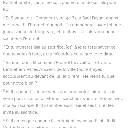
Bethléhémite ; car je me suis pourvu d'un de ses fils pour
Roi.
2
Et Samuel dit : Comment y irai-je ? car Saül l'ayant appris
me tuera. Et l'Eternel répondit : Tu emmèneras avec toi une
jeune vache du troupeau ; et tu diras : Je suis venu pour
sacrifier à l'Eternel.
3
Et tu inviteras Isaï au sacrifice, [et] là je te ferai savoir ce
que tu auras à faire, et tu m'oindras celui que je te dirai.
4
Samuel donc fit comme l'Eternel lui avait dit, et vint à
Bethléhem, et les Anciens de la ville tout effrayés
accoururent au-devant de lui, et dirent : Ne viens-tu que
pour notre bien ?
5
Et il répondit : [Je ne viens que pour votre] bien ; je suis
venu pour sacrifier à l'Eternel, sanctifiez-vous, et venez avec
moi au sacrifice. Il fit sanctifier aussi Isaï et ses fils, et les
invita au sacrifice.
6
Et il arriva que comme ils entraient, ayant vu Eliab, il dit :
Certes l'oint de l'Eternel est devant lui.