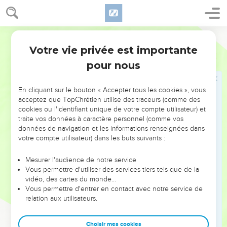
avec eux, se tenaient à Guébah de Benjamin, et les Philistins
étaient campés à Micmas.
17
Martin
Et il sortit trois bandes du camp des Philistins pour faire du
dégât ; l'une de ces bandes prit le chemin de Hophra, vers le
Votre vie privée est importante
1 Samuel
13
pays de Suhal.
pour nous
18
L'autre bande prit le chemin de Beth-oron ; et la troisième
prit le chemin de la frontière qui regarde vers la vallée de
En cliquant sur le bouton « Accepter tous les cookies », vous
Tsébohim, du côté du désert.
acceptez que TopChrétien utilise des traceurs (comme des
cookies ou l'identifiant unique de votre compte utilisateur) et
19
Or dans tout le pays d'Israël il ne se trouvait aucun
traite vos données à caractère personnel (comme vos
forgeron ; car les Philistins avaient dit : [Il faut empêcher] que
données de navigation et les informations renseignées dans
les Hébreux ne fassent des épées ou des hallebardes.
votre compte utilisateur) dans les buts suivants :
20
C'est pourquoi tout Israël descendait vers les Philistins,
Mesurer l'audience de notre service
chacun pour aiguiser son soc, son coutre, sa cognée, et son
Vous permettre d'utiliser des services tiers tels que de la
hoyau ;
vidéo, des cartes du monde…
Vous permettre d'entrer en contact avec notre service de
21
Lorsque leurs hoyaux, leurs coutres, leurs fourches à trois
relation aux utilisateurs.
dents, et leurs cognées avaient la pointe gâtée, même pour
raccommoder un aiguillon.
Choisir mes cookies