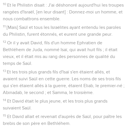
10
Et le Philistin disait : J'ai déshonoré aujourd'hui les troupes
rangées d'Israël, [en leur disant] : Donnez-moi un homme, et
nous combattrons ensemble.
11
[Mais] Saül et tous les Israëlites ayant entendu les paroles
du Philistin, furent étonnés, et eurent une grande peur.
12
Or il y avait David, fils d'un homme Ephratien de
Bethléhem de Juda, nommé Isaï, qui avait huit fils ; il était
vieux, et il était mis au rang des personnes de qualité du
temps de Saül.
13
Et les trois plus grands fils d'Isaï s'en étaient allés, et
avaient suivi Saül en cette guerre. Les noms de ses trois fils
qui s'en étaient allés à la guerre, étaient Eliab, le premier-né ;
Abinadab, le second ; et Samma, le troisième.
14
Et David était le plus jeune, et les trois plus grands
suivaient Saül.
15
Et David allait et revenait d'auprès de Saül, pour paître les
brebis de son père en Bethléhem.