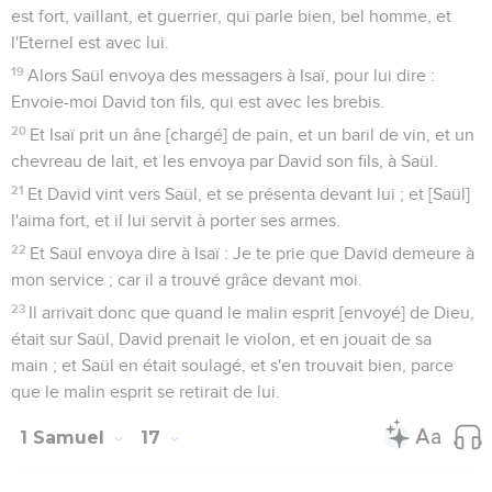
est fort, vaillant, et guerrier, qui parle bien, bel homme, et
l'Eternel est avec lui.
19
Alors Saül envoya des messagers à Isaï, pour lui dire :
Envoie-moi David ton fils, qui est avec les brebis.
20
Et Isaï prit un âne [chargé] de pain, et un baril de vin, et un
chevreau de lait, et les envoya par David son fils, à Saül.
21
Et David vint vers Saül, et se présenta devant lui ; et [Saül]
l'aima fort, et il lui servit à porter ses armes.
22
Et Saül envoya dire à Isaï : Je te prie que David demeure à
mon service ; car il a trouvé grâce devant moi.
23
Il arrivait donc que quand le malin esprit [envoyé] de Dieu,
était sur Saül, David prenait le violon, et en jouait de sa
main ; et Saül en était soulagé, et s'en trouvait bien, parce
que le malin esprit se retirait de lui.
1 Samuel
17