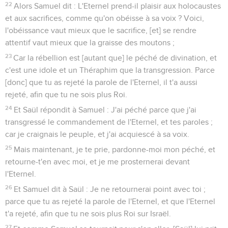
22
Alors Samuel dit : L'Eternel prend-il plaisir aux holocaustes
et aux sacrifices, comme qu'on obéisse à sa voix ? Voici,
l'obéissance vaut mieux que le sacrifice, [et] se rendre
attentif vaut mieux que la graisse des moutons ;
23
Car la rébellion est [autant que] le péché de divination, et
c'est une idole et un Théraphim que la transgression. Parce
[donc] que tu as rejeté la parole de l'Eternel, il t'a aussi
rejeté, afin que tu ne sois plus Roi.
24
Et Saül répondit à Samuel : J'ai péché parce que j'ai
transgressé le commandement de l'Eternel, et tes paroles ;
car je craignais le peuple, et j'ai acquiescé à sa voix.
25
Mais maintenant, je te prie, pardonne-moi mon péché, et
retourne-t'en avec moi, et je me prosternerai devant
l'Eternel.
26
Et Samuel dit à Saül : Je ne retournerai point avec toi ;
parce que tu as rejeté la parole de l'Eternel, et que l'Eternel
t'a rejeté, afin que tu ne sois plus Roi sur Israël.
27