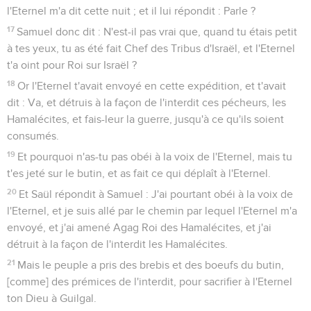
l'Eternel m'a dit cette nuit ; et il lui répondit : Parle ?
17
Samuel donc dit : N'est-il pas vrai que, quand tu étais petit
à tes yeux, tu as été fait Chef des Tribus d'Israël, et l'Eternel
t'a oint pour Roi sur Israël ?
18
Or l'Eternel t'avait envoyé en cette expédition, et t'avait
dit : Va, et détruis à la façon de l'interdit ces pécheurs, les
Hamalécites, et fais-leur la guerre, jusqu'à ce qu'ils soient
consumés.
19
Et pourquoi n'as-tu pas obéi à la voix de l'Eternel, mais tu
t'es jeté sur le butin, et as fait ce qui déplaît à l'Eternel.
20
Et Saül répondit à Samuel : J'ai pourtant obéi à la voix de
l'Eternel, et je suis allé par le chemin par lequel l'Eternel m'a
envoyé, et j'ai amené Agag Roi des Hamalécites, et j'ai
détruit à la façon de l'interdit les Hamalécites.
21
Mais le peuple a pris des brebis et des boeufs du butin,
[comme] des prémices de l'interdit, pour sacrifier à l'Eternel
ton Dieu à Guilgal.