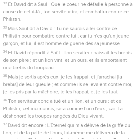
32
Et David dit à Saül : Que le coeur ne défaille à personne à
cause de celui-là ; ton serviteur ira, et combattra contre ce
Philistin.
33
Mais Saül dit à David : Tu ne saurais aller contre ce
Philistin pour combattre contre lui ; car tu n'es qu'un jeune
garçon, et lui, il est homme de guerre dès sa jeunesse.
34
Et David répondit à Saül : Ton serviteur paissait les brebis
de son père ; et un lion vint, et un ours, et ils emportaient
une brebis du troupeau :
35
Mais je sortis après eux, je les frappai, et j'arrachai [la
brebis] de leur gueule ; et comme ils se levaient contre moi,
je les pris par la mâchoire, je les frappai, et je les tuai.
36
Ton serviteur donc a tué et un lion, et un ours ; et ce
Philistin, cet incirconcis, sera comme l'un d'eux ; car il a
déshonoré les troupes rangées du Dieu vivant.
37
David dit encore : L'Eternel qui m'a délivré de la griffe du
lion, et de la patte de l'ours, lui-même me délivrera de la