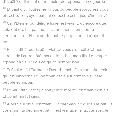
d'Israël ? et il ne lui donna point de réponse en ce jour-là.
38
Et Saül dit : Toutes les Tribus du peuple approchez-vous ;
et sachez, et voyez par qui ce péché est aujourd'hui arrivé :
39
Car l'Eternel qui délivre Israël est vivant, qu'encore que
cela eût été fait par mon fils Jonathan, il en mourra
certainement. Et aucun de tout le peuple ne lui répondit
rien.
40
Puis il dit à tout Israël : Mettez-vous d'un côté, et nous
serons de l'autre côté moi et Jonathan mon fils. Le peuple
répondit à Saül : Fais ce qui te semble bon.
41
Et Saül dit à l'Eternel le Dieu d'Israël : Fais connaître celui
qui est innocent. Et Jonathan et Saül furent saisis ; et le
peuple échappa.
42
Et Saül dit : Jetez [le sort] entre moi et Jonathan mon fils.
Et Jonathan fut saisi.
43
Alors Saül dit à Jonathan : Déclare-moi ce que tu as fait. Et
Jonathan lui déclara et dit : Il est vrai que j'ai goûté avec le