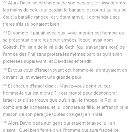
22
Alors David se déchargea de son bagage, le laissant entre
les mains de celui qui gardait le bagage, et courut au lieu où
était la bataille rangée, et y étant arrivé, il demanda à ses
frères s'ils se portaient bien.
23
Et comme il parlait avec eux, voici monter cet homme qui
se présentait entre les deux armées, lequel avait nom
Goliath, Philistin de la ville de Gath, [qui s'avançant hors] de
l'armée des Philistins proféra les mêmes paroles qu'il avait
proférées auparavant, et David les entendit.
24
Et tous ceux d'Israël voyant cet homme-là, s'enfuyaient de
devant lui, et avaient une grande peur.
25
Et chacun d'Israël disait : N'avez-vous point vu cet
homme-là qui est monté ? Il est monté pour déshonorer
Israël ; et s'il se trouve quelqu'un qui le frappe, le Roi le
comblera de richesses, et lui donnera sa fille, et affranchira la
maison de son père [de toutes charges] en Israël.
26
Alors David parla aux gens qui étaient là avec lui, en
disant : Quel bien fera-t-on à l'homme qui aura frappé ce