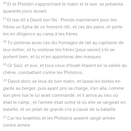
16
Et le Philistin s'approchant le matin et le soir, se présenta
quarante jours durant.
17
Et Isaï dit à David son fils : Prends maintenant pour tes
frères un Epha de ce froment rôti, et ces dix pains, et porte
les en diligence au camp à tes frères.
18
Tu porteras aussi ces dix fromages de lait au capitaine de
leur millier, et tu visiteras tes frères [pour savoir] s'ils se
portent bien, et tu m'en apporteras des marques.
19
Or Saül, et eux, et tous ceux d'Israël étaient en la vallée du
chêne, combattant contre les Philistins.
20
David donc se leva de bon matin, et laissa les brebis en
garde au berger, puis ayant pris sa charge, s'en alla, comme
son père Isaï le lui avait commandé, et il arriva au lieu où
était le camp ; et l'armée était sortie là où elle se rangeait en
bataille, et on jetait de grands cris à cause de la bataille.
21
Car les Israëlites et les Philistins avaient rangé armée
contre armée.