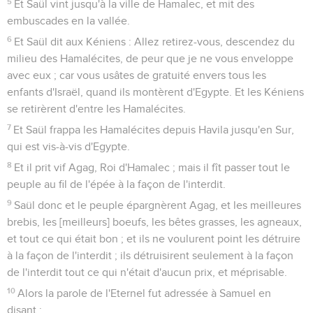
5
Et Saül vint jusqu'à la ville de Hamalec, et mit des
embuscades en la vallée.
6
Et Saül dit aux Kéniens : Allez retirez-vous, descendez du
milieu des Hamalécites, de peur que je ne vous enveloppe
avec eux ; car vous usâtes de gratuité envers tous les
enfants d'Israël, quand ils montèrent d'Egypte. Et les Kéniens
se retirèrent d'entre les Hamalécites.
7
Et Saül frappa les Hamalécites depuis Havila jusqu'en Sur,
qui est vis-à-vis d'Egypte.
8
Et il prit vif Agag, Roi d'Hamalec ; mais il fît passer tout le
peuple au fil de l'épée à la façon de l'interdit.
9
Saül donc et le peuple épargnèrent Agag, et les meilleures
brebis, les [meilleurs] boeufs, les bêtes grasses, les agneaux,
et tout ce qui était bon ; et ils ne voulurent point les détruire
à la façon de l'interdit ; ils détruisirent seulement à la façon
de l'interdit tout ce qui n'était d'aucun prix, et méprisable.
10
Alors la parole de l'Eternel fut adressée à Samuel en
disant :