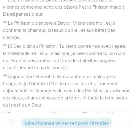
viennes contre moi avec des bâtons ? et le Philistin maudit
David par ses dieux.
44
Le Philistin dit encore à David : Viens vers moi, et je
donnerai ta chair aux oiseaux du ciel, et aux bêtes des
champs.
45
Et David dit au Philistin : Tu viens contre moi avec l'épée,
la hallebarde, et l'écu ; mais moi, je viens contre toi au nom
de l'Eternel des armées, du Dieu des batailles rangées
d'Israël, lequel tu as déshonoré.
46
Aujourd'hui l'Eternel te livrera entre mes mains, je te
frapperai, je t'ôterai la tête de dessus toi, et je donnerai
aujourd'hui les charognes du camp des Philistins aux oiseaux
des cieux, et aux animaux de la terre ; et toute la terre saura
qu'Israël a un Dieu.
47
Et toute cette assemblée saura que l'Eternel ne délivre
point par l'épée ni par la hallebarde ; car cette bataille est à
Contenus
Versions
Commentaires
Strong
Dictionnaire
l'Eternel, qui vous livrera entre nos mains.