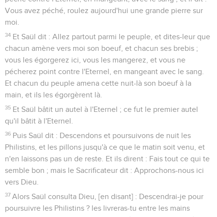
Vous avez péché, roulez aujourd'hui une grande pierre sur
moi.
34
Et Saül dit : Allez partout parmi le peuple, et dites-leur que
chacun amène vers moi son boeuf, et chacun ses brebis ;
vous les égorgerez ici, vous les mangerez, et vous ne
pécherez point contre l'Eternel, en mangeant avec le sang.
Et chacun du peuple amena cette nuit-là son boeuf à la
main, et ils les égorgèrent là.
35
Et Saül bâtit un autel à l'Eternel ; ce fut le premier autel
qu'il bâtit à l'Eternel.
36
Puis Saül dit : Descendons et poursuivons de nuit les
Philistins, et les pillons jusqu'à ce que le matin soit venu, et
n'en laissons pas un de reste. Et ils dirent : Fais tout ce qui te
semble bon ; mais le Sacrificateur dit : Approchons-nous ici
vers Dieu.
37
Alors Saül consulta Dieu, [en disant] : Descendrai-je pour
poursuivre les Philistins ? les livreras-tu entre les mains