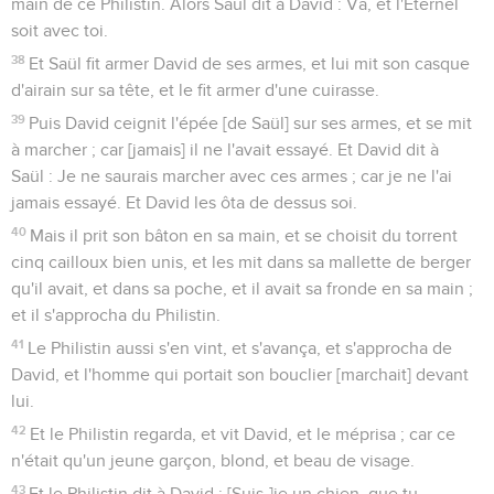
main de ce Philistin. Alors Saül dit à David : Va, et l'Eternel
soit avec toi.
38
Et Saül fit armer David de ses armes, et lui mit son casque
d'airain sur sa tête, et le fit armer d'une cuirasse.
39
Puis David ceignit l'épée [de Saül] sur ses armes, et se mit
à marcher ; car [jamais] il ne l'avait essayé. Et David dit à
Saül : Je ne saurais marcher avec ces armes ; car je ne l'ai
jamais essayé. Et David les ôta de dessus soi.
40
Mais il prit son bâton en sa main, et se choisit du torrent
cinq cailloux bien unis, et les mit dans sa mallette de berger
qu'il avait, et dans sa poche, et il avait sa fronde en sa main ;
et il s'approcha du Philistin.
41
Le Philistin aussi s'en vint, et s'avança, et s'approcha de
David, et l'homme qui portait son bouclier [marchait] devant
lui.
42
Et le Philistin regarda, et vit David, et le méprisa ; car ce
n'était qu'un jeune garçon, blond, et beau de visage.
43
Et le Philistin dit à David : [Suis-]je un chien, que tu