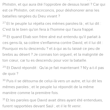
Philistin, et qui aura ôté l'opprobre de dessus Israël ? Car qui
est ce Philistin, cet incirconcis, pour déshonorer ainsi les
batailles rangées du Dieu vivant ?
27
Et le peuple lui répéta ces mêmes paroles-là ; et lui dit :
C'est là le bien qu'on fera à l'homme qui l'aura frappé.
28
Et quand Eliab son frère aîné eut entendu qu'il parlait à
ces gens-là, sa colère s'enflamma contre David, et il lui dit :
Pourquoi es-tu descendu ? et à qui as-tu laissé ce peu de
brebis au désert ? Je connais ton orgueil, et la malignité de
ton cœur, car tu es descendu pour voir la bataille.
29
Et David répondit : Qu'ai-je fait maintenant ? N'y a-t-il pas
de quoi ?
30
Puis il se détourna de celui-là vers un autre, et lui dit les
mêmes paroles ; et le peuple lui répondit de la même
manière comme la première fois.
31
Et les paroles que David avait dites ayant été entendues,
furent rapportées devant Saül ; et il le fit venir.