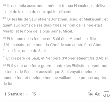
48
Il assembla aussi une armée, et frappa Hamalec, et délivra
Israël de la main de ceux qui le pillaient.
49
Or les fils de Saül étaient Jonathan, Jisui, et Malkisuah ; et
quant aux noms de ses deux filles, le nom de l'aînée était
Mérab, et le nom de la plus jeune, Mical.
50
Et le nom de la femme de Saül était Ahinoham, fille
d'Ahimahats ; et le nom du Chef de son armée était Abner,
fils de Ner, oncle de Saül.
51
Et Kis père de Saül, et Ner père d'Abner étaient fils d'Abiël.
52
Et il y eut une forte guerre contre les Philistins durant tout
le temps de Saül ; et aussitôt que Saül voyait quelque
homme fort, et quelque homme vaillant, il le prenait auprès
de lui.
1 Samuel
15