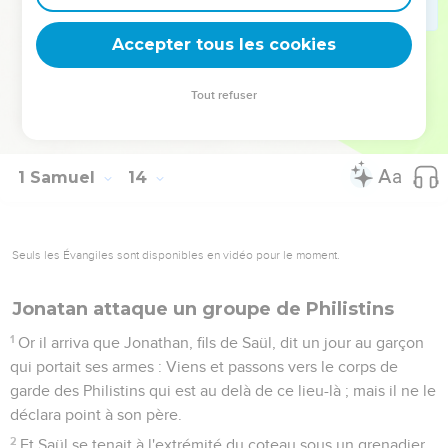
22
C'est pourquoi il arriva que le jour du combat il ne se
trouva ni épée, ni hallebarde, en la main d'aucun du peuple
Accepter tous les cookies
qui était avec Saül et Jonathan, et il n'y eut que Saül et
Jonathan en qui il s'en trouvât.
Tout refuser
23
Et le corps de garde des Philistins sortit au passage de
Micmas.
1 Samuel
14
Seuls les Évangiles sont disponibles en vidéo pour le moment.
Jonatan attaque un groupe de Philistins
1
Or il arriva que Jonathan, fils de Saül, dit un jour au garçon
qui portait ses armes : Viens et passons vers le corps de
garde des Philistins qui est au delà de ce lieu-là ; mais il ne le
déclara point à son père.
2
Et Saül se tenait à l'extrémité du coteau sous un grenadier,