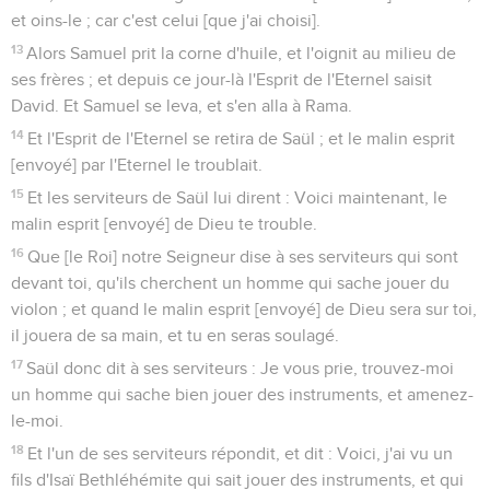
et oins-le ; car c'est celui [que j'ai choisi].
13
Alors Samuel prit la corne d'huile, et l'oignit au milieu de
ses frères ; et depuis ce jour-là l'Esprit de l'Eternel saisit
David. Et Samuel se leva, et s'en alla à Rama.
14
Et l'Esprit de l'Eternel se retira de Saül ; et le malin esprit
[envoyé] par l'Eternel le troublait.
15
Et les serviteurs de Saül lui dirent : Voici maintenant, le
malin esprit [envoyé] de Dieu te trouble.
16
Que [le Roi] notre Seigneur dise à ses serviteurs qui sont
devant toi, qu'ils cherchent un homme qui sache jouer du
violon ; et quand le malin esprit [envoyé] de Dieu sera sur toi,
il jouera de sa main, et tu en seras soulagé.
17
Saül donc dit à ses serviteurs : Je vous prie, trouvez-moi
un homme qui sache bien jouer des instruments, et amenez-
le-moi.
18
Et l'un de ses serviteurs répondit, et dit : Voici, j'ai vu un
fils d'Isaï Bethléhémite qui sait jouer des instruments, et qui