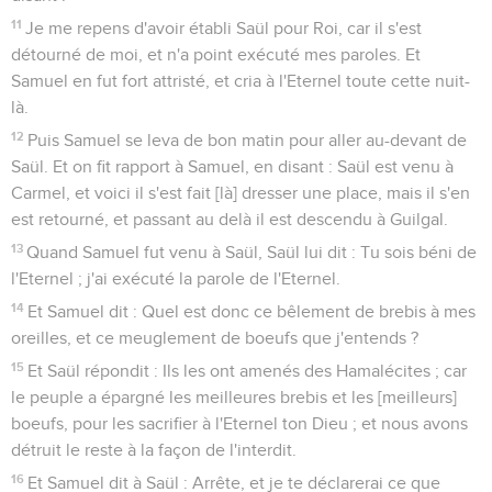
11
Je me repens d'avoir établi Saül pour Roi, car il s'est
détourné de moi, et n'a point exécuté mes paroles. Et
Samuel en fut fort attristé, et cria à l'Eternel toute cette nuit-
là.
12
Puis Samuel se leva de bon matin pour aller au-devant de
Saül. Et on fit rapport à Samuel, en disant : Saül est venu à
Carmel, et voici il s'est fait [là] dresser une place, mais il s'en
est retourné, et passant au delà il est descendu à Guilgal.
13
Quand Samuel fut venu à Saül, Saül lui dit : Tu sois béni de
l'Eternel ; j'ai exécuté la parole de l'Eternel.
14
Et Samuel dit : Quel est donc ce bêlement de brebis à mes
oreilles, et ce meuglement de boeufs que j'entends ?
15
Et Saül répondit : Ils les ont amenés des Hamalécites ; car
le peuple a épargné les meilleures brebis et les [meilleurs]
boeufs, pour les sacrifier à l'Eternel ton Dieu ; et nous avons
détruit le reste à la façon de l'interdit.
16
Et Samuel dit à Saül : Arrête, et je te déclarerai ce que