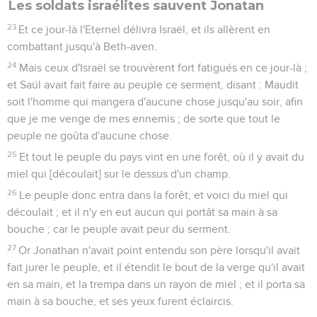
Les soldats israélites sauvent Jonatan
23
Et ce jour-là l'Eternel délivra Israël, et ils allèrent en
combattant jusqu'à Beth-aven.
24
Mais ceux d'Israël se trouvèrent fort fatigués en ce jour-là ;
et Saül avait fait faire au peuple ce serment, disant : Maudit
soit l'homme qui mangera d'aucune chose jusqu'au soir, afin
que je me venge de mes ennemis ; de sorte que tout le
peuple ne goûta d'aucune chose.
25
Et tout le peuple du pays vint en une forêt, où il y avait du
miel qui [découlait] sur le dessus d'un champ.
26
Le peuple donc entra dans la forêt, et voici du miel qui
découlait ; et il n'y en eut aucun qui portât sa main à sa
bouche ; car le peuple avait peur du serment.
27
Or Jonathan n'avait point entendu son père lorsqu'il avait
fait jurer le peuple, et il étendit le bout de la verge qu'il avait
en sa main, et la trempa dans un rayon de miel ; et il porta sa
main à sa bouche, et ses yeux furent éclaircis.