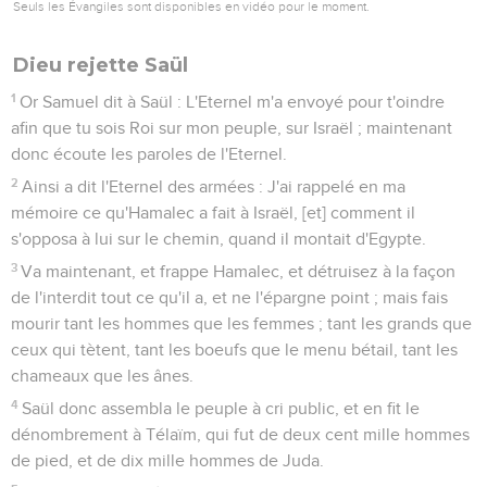
Seuls les Évangiles sont disponibles en vidéo pour le moment.
Dieu rejette Saül
1
Or Samuel dit à Saül : L'Eternel m'a envoyé pour t'oindre
afin que tu sois Roi sur mon peuple, sur Israël ; maintenant
donc écoute les paroles de l'Eternel.
2
Ainsi a dit l'Eternel des armées : J'ai rappelé en ma
mémoire ce qu'Hamalec a fait à Israël, [et] comment il
s'opposa à lui sur le chemin, quand il montait d'Egypte.
3
Va maintenant, et frappe Hamalec, et détruisez à la façon
de l'interdit tout ce qu'il a, et ne l'épargne point ; mais fais
mourir tant les hommes que les femmes ; tant les grands que
ceux qui tètent, tant les boeufs que le menu bétail, tant les
chameaux que les ânes.
4
Saül donc assembla le peuple à cri public, et en fit le
dénombrement à Télaïm, qui fut de deux cent mille hommes
de pied, et de dix mille hommes de Juda.