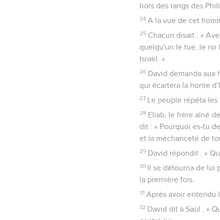
hors des rangs des Phili
24
A la vue de cet homme,
25
Chacun disait : « Ave
quelqu'un le tue, le roi 
Israël. »
26
David demanda aux hom
qui écartera la honte d’
27
Le peuple répéta les 
28
Eliab, le frère aîné d
dit : « Pourquoi es-tu d
et la méchanceté de ton
29
David répondit : « Qu'
30
Il se détourna de lui
la première fois.
31
Après avoir entendu le
32
David dit à Saül : « 