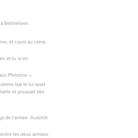
re à Bethléhem.
pains, et cours au camp
ien et tu m’en
ux Philistins. »
comme Isaï le lui avait
aille et poussait des
ngs de l'armée. Aussitôt
a entre les deux armées,