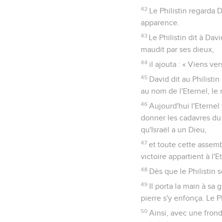
42
Le Philistin regarda Da
apparence.
43
Le Philistin dit à Dav
maudit par ses dieux,
44
il ajouta : « Viens v
45
David dit au Philistin
au nom de l'Eternel, le 
46
Aujourd'hui l'Eternel 
donner les cadavres du 
qu'Israël a un Dieu,
47
et toute cette assembl
victoire appartient à l'E
48
Dès que le Philistin 
49
Il porta la main à sa g
pierre s'y enfonça. Le P
50
Ainsi, avec une fronde