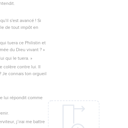
ntendit.
u'il s'est avancé ! Si
ille de tout impôt en
ui tuera ce Philistin et
armée du Dieu vivant ? »
i qui le tuera. »
 colère contre lui. Il
 ? Je connais ton orgueil
ple lui répondit comme
enir.
viteur, j’irai me battre