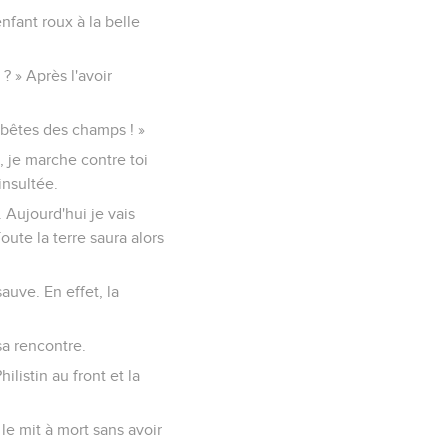
 enfant roux à la belle
? » Après l'avoir
x bêtes des champs ! »
i, je marche contre toi
insultée.
. Aujourd'hui je vais
ute la terre saura alors
auve. En effet, la
sa rencontre.
hilistin au front et la
t le mit à mort sans avoir