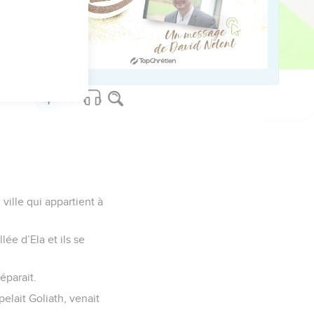
es yeux. »
jouait. Saül se calmait
 ville qui appartient à
lée d’Ela et ils se
éparait.
elait Goliath, venait