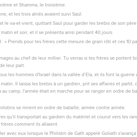
uxième et Shamma, le troisième.
ne, et les trois aînés avaient suivi Saül.
ait le va-et-vient, quittant Saül pour garder les brebis de son pè
t matin et soir, et il se présenta ainsi pendant 40 jours.
vid : « Prends pour tes frères cette mesure de grain rôti et ces 10 
mages au chef de leur millier. Tu verras si tes frères se portent b
e leur part.
tous les hommes d'Israël dans la vallée d’Ela, et ils font la guerre a
atin. Il laissa les brebis à un gardien, prit ses affaires et partit, 
va au camp, l'armée était en marche pour se ranger en ordre de bat
Philistins se mirent en ordre de bataille, armée contre armée.
res qu'il transportait au gardien du matériel et courut vers les ra
 frères comment ils allaient.
parler avec eux lorsque le Philistin de Gath appelé Goliath s'avanç