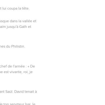
t lui coupa la tête.
usque dans la vallée et
raïm jusqu'à Gath et
mes du Philistin.
 chef de l'armée : « De
 est vivante, roi, je
ant Saül. David tenait à
e ton serviteur Isaï, le