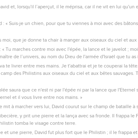
vid et, lorsqu'il l’aperçut, il le méprisa, car il ne vit en lui qu'un
id : « Suis-je un chien, pour que tu viennes à moi avec des bâtons 
ers moi, que je donne ta chair à manger aux oiseaux du ciel et au
 : « Tu marches contre moi avec l'épée, la lance et le javelot ; mo
maître de l’univers, au nom du Dieu de l'armée d'Israël que tu as 
va te livrer entre mes mains. Je t'abattrai et je te couperai la tête
camp des Philistins aux oiseaux du ciel et aux bêtes sauvages. To
ée saura que ce n'est ni par l'épée ni par la lance que l'Eternel s
ternel et il vous livre entre nos mains. »
se mit à marcher vers lui, David courut sur le champ de bataille à 
ibecière, y prit une pierre et la lança avec sa fronde. Il frappa le P
hilistin tomba le visage contre terre.
 et une pierre, David fut plus fort que le Philistin ; il le frappa e