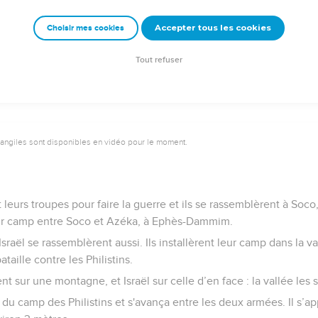
 « Je t’en prie, laisse David à mon service, car il a trouvé grâce à m
Accepter tous les cookies
Choisir mes cookies
prit envoyé par Dieu était sur Saül, David prenait la harpe et en 
, et le mauvais esprit s'éloignait de lui.
Tout refuser
vangiles sont disponibles en vidéo pour le moment.
t leurs troupes pour faire la guerre et ils se rassemblèrent à Soco,
leur camp entre Soco et Azéka, à Ephès-Dammim.
raël se rassemblèrent aussi. Ils installèrent leur camp dans la val
taille contre les Philistins.
ent sur une montagne, et Israël sur celle d’en face : la vallée les s
du camp des Philistins et s'avança entre les deux armées. Il s’app