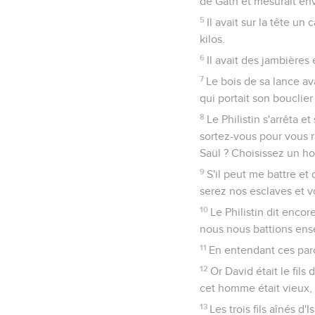
de Gath et mesurait env
5
Il avait sur la tête un
kilos.
6
Il avait des jambières
7
Le bois de sa lance ava
qui portait son bouclier
8
Le Philistin s'arrêta e
sortez-vous pour vous ra
Saül ? Choisissez un h
9
S'il peut me battre et 
serez nos esclaves et v
10
Le Philistin dit enco
nous nous battions ens
11
En entendant ces parol
12
Or David était le fil
cet homme était vieux,
13
Les trois fils aînés d'