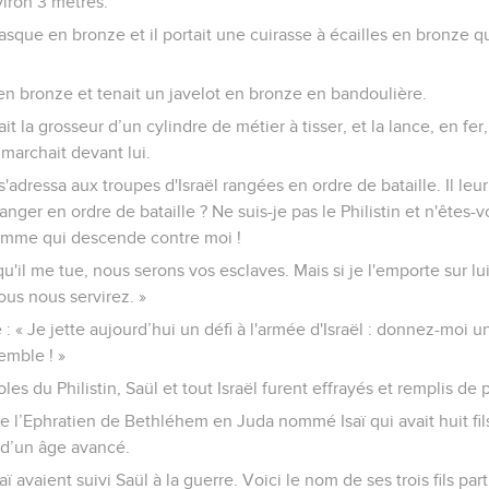
iron 3 mètres.
 casque en bronze et il portait une cuirasse à écailles en bronze q
 en bronze et tenait un javelot en bronze en bandoulière.
it la grosseur d’un cylindre de métier à tisser, et la lance, en fer,
 marchait devant lui.
t s'adressa aux troupes d'Israël rangées en ordre de bataille. Il leur
nger en ordre de bataille ? Ne suis-je pas le Philistin et n'êtes
omme qui descende contre moi !
qu'il me tue, nous serons vos esclaves. Mais si je l'emporte sur lu
ous nous servirez. »
re : « Je jette aujourd’hui un défi à l'armée d'Israël : donnez-mo
emble ! »
es du Philistin, Saül et tout Israël furent effrayés et remplis de 
s de l’Ephratien de Bethléhem en Juda nommé Isaï qui avait huit fi
 d’un âge avancé.
Isaï avaient suivi Saül à la guerre. Voici le nom de ses trois fils part