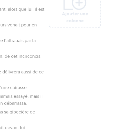
t, alors que lui, il est
Ajouter une
Ajouter une
Ajouter une
Ajouter une
Ajouter une
colonne
colonne
colonne
colonne
colonne
ours venait pour en
e l’attrapais par la
in, de cet incirconcis,
me délivrera aussi de ce
d’une cuirasse.
jamais essayé, mais il
en débarrassa.
ans sa gibecière de
it devant lui.