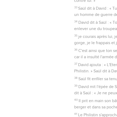
contre lui. »
33
Saül dit à David : « T
un homme de guerre de
34
David dit à Saül : « 
enlever une du troupea
35
je courais après lui, j
gorge, je le frappais et j
36
C'est ainsi que ton ser
car il a insulté l'armée 
37
David ajouta : « L'Eter
Philistin. » Saül dit à D
38
Saül fit enfiler sa te
39
David mit l'épée de S
dit à Saül : « Je ne peu
40
Il prit en main son bâ
berger et dans sa poche.
41
Le Philistin s'approc