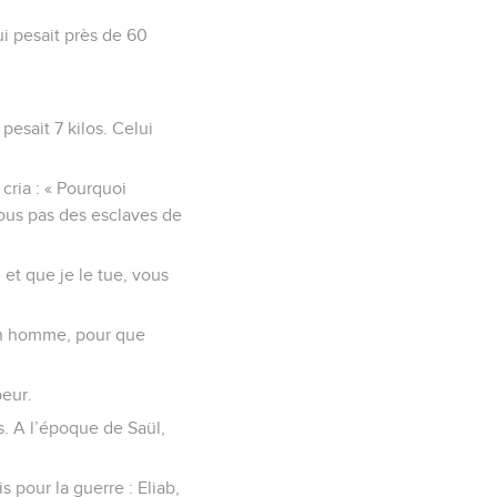
ui pesait près de 60
 pesait 7 kilos. Celui
 cria : « Pourquoi
-vous pas des esclaves de
i et que je le tue, vous
i un homme, pour que
peur.
ls. A l’époque de Saül,
is pour la guerre : Eliab,