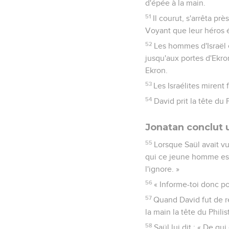
d'épée à la main.
51
Il courut, s'arrêta prè
Voyant que leur héros éta
52
Les hommes d'Israël e
jusqu'aux portes d'Ekro
Ekron.
53
Les Israélites mirent 
54
David prit la tête du 
Jonatan conclut 
55
Lorsque Saül avait vu 
qui ce jeune homme est-i
l'ignore. »
56
« Informe-toi donc pou
57
Quand David fut de ret
la main la tête du Philis
58
Saül lui dit : « De qui