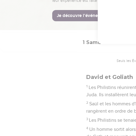
22
Saül fit dire à Isaï :
23
Lorsque le mauvais es
alors et se sentait mieux
1 Samuel
17
Seuls les É
David et Goliath
1
Les Philistins réuniren
Juda. Ils installèrent 
2
Saül et les hommes d'Is
rangèrent en ordre de ba
3
Les Philistins se tenai
4
Un homme sortit alors 