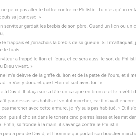
u ne peux pas aller te battre contre ce Philistin. Tu n’es qu’un enfan
puis sa jeunesse. »
Ton serviteur gardait les brebis de son père. Quand un lion ou un 
u,
e le frappais et j'arrachais la brebis de sa gueule. S'il m’attaquait, j
e le tuais.
viteur a frappé le lion et l'ours, et ce sera aussi le sort du Philist
du Dieu vivant. »
nel m'a délivré de la griffe du lion et de la patte de l'ours, et il 
avid : « Vas-y donc et que l'Eternel soit avec toi ! »
nue à David. Il plaça sur sa tête un casque en bronze et le revêtit 
aül par-dessus ses habits et voulut marcher, car il n'avait encore 
x pas marcher avec cette armure, je n'y suis pas habitué. » Et il s'
ton, puis il choisit dans le torrent cinq pierres lisses et les mit d
 Enfin, sa fronde à la main, il s'avança contre le Philistin.
ha peu à peu de David, et l'homme qui portait son bouclier marcha