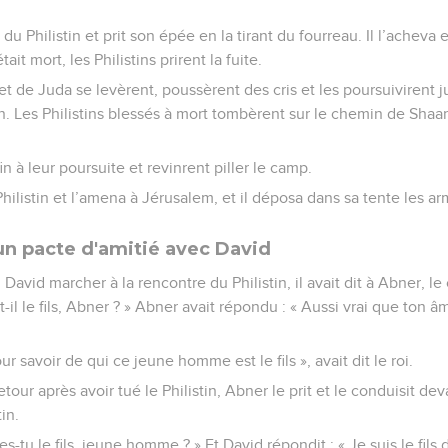
s du Philistin et prit son épée en la tirant du fourreau. Il l’acheva e
it mort, les Philistins prirent la fuite.
t de Juda se levèrent, poussèrent des cris et les poursuivirent j
n. Les Philistins blessés à mort tombèrent sur le chemin de Shaa
fin à leur poursuite et revinrent piller le camp.
Philistin et l’amena à Jérusalem, et il déposa dans sa tente les ar
un pacte d'amitié avec David
David marcher à la rencontre du Philistin, il avait dit à Abner, le
l le fils, Abner ? » Abner avait répondu : « Aussi vrai que ton âme
r savoir de qui ce jeune homme est le fils », avait dit le roi.
our après avoir tué le Philistin, Abner le prit et le conduisit dev
tin.
 es-tu le fils, jeune homme ? » Et David répondit : « Je suis le fils d