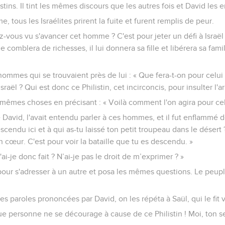
stins. Il tint les mêmes discours que les autres fois et David les e
 tous les Israélites prirent la fuite et furent remplis de peur.
z-vous vu s'avancer cet homme ? C'est pour jeter un défi à Israël q
le comblera de richesses, il lui donnera sa fille et libérera sa fam
mes qui se trouvaient près de lui : « Que fera-t-on pour celui q
Israël ? Qui est donc ce Philistin, cet incirconcis, pour insulter l'
mêmes choses en précisant : « Voilà comment l'on agira pour celu
e David, l'avait entendu parler à ces hommes, et il fut enflammé de
escendu ici et à qui as-tu laissé ton petit troupeau dans le désert
 cœur. C'est pour voir la bataille que tu es descendu. »
ai-je donc fait ? N’ai-je pas le droit de m’exprimer ? »
 pour s'adresser à un autre et posa les mêmes questions. Le peu
s paroles prononcées par David, on les répéta à Saül, qui le fit v
Que personne ne se décourage à cause de ce Philistin ! Moi, ton ser