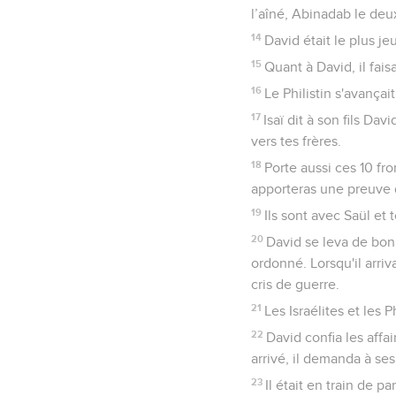
l’aîné, Abinadab le de
14
David était le plus jeu
15
Quant à David, il fais
16
Le Philistin s'avançai
17
Isaï dit à son fils Da
vers tes frères.
18
Porte aussi ces 10 fro
apporteras une preuve d
19
Ils sont avec Saül et 
20
David se leva de bon m
ordonné. Lorsqu'il arri
cris de guerre.
21
Les Israélites et les 
22
David confia les affai
arrivé, il demanda à ses
23
Il était en train de 