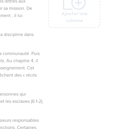
es lettres aux
ir sa mission. De
Ajouter une
Ajouter une
Ajouter une
Ajouter une
Ajouter une
Ajouter une
ent ; il lui
colonne
colonne
colonne
colonne
colonne
colonne
la discipline dans
 la communauté. Puis
ts. Au chapitre 4, il
enseignement. Cet
chent des « récits
personnes qui
t les esclaves (6.1-2),
usieurs responsables
onctions. Certaines