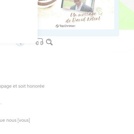
i nous a donné par sa
bonne parole !
ropage et soit honorée
.
que nous [vous]