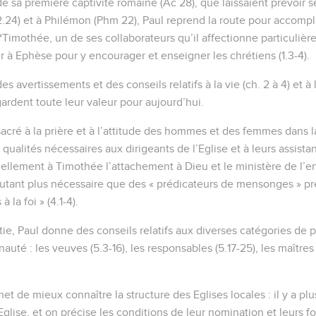
e sa première captivité romaine (Ac 28), que laissaient prévoir s
 2.24) et à Philémon (Phm 22), Paul reprend la route pour accompl
 *Timothée, un de ses collaborateurs qu’il affectionne particulièrem
à Ephèse pour y encourager et enseigner les chrétiens (1.3-4).
es avertissements et des conseils relatifs à la vie (ch. 2 à 4) et à 
ls gardent toute leur valeur pour aujourd’hui.
sacré à la prière et à l’attitude des hommes et des femmes dans
es qualités nécessaires aux dirigeants de l’Eglise et à leurs assistan
lement à Timothée l’attachement à Dieu et le ministère de l’
tant plus nécessaire que des « prédicateurs de mensonges » prê
 la foi » (4.1-4).
ie, Paul donne des conseils relatifs aux diverses catégories de 
é : les veuves (5.3-16), les responsables (5.17-25), les maîtres e
et de mieux connaître la structure des Eglises locales : il y a pl
’Eglise, et on précise les conditions de leur nomination et leurs f