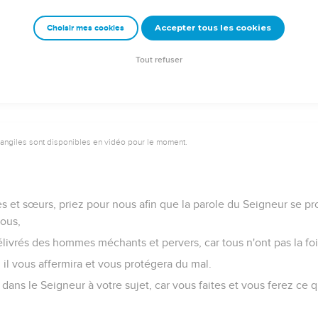
ésus-Christ lui-même et Dieu notre Père, qui nous a aimés et qu
Accepter tous les cookies
Choisir mes cookies
éternelle et une bonne espérance,
ur et vous affermissent dans toute bonne œuvre et dans toute 
Tout refuser
3
vangiles sont disponibles en vidéo pour le moment.
s et sœurs, priez pour nous afin que la parole du Seigneur se p
vous,
livrés des hommes méchants et pervers, car tous n'ont pas la foi
, il vous affermira et vous protégera du mal.
ans le Seigneur à votre sujet, car vous faites et vous ferez ce 