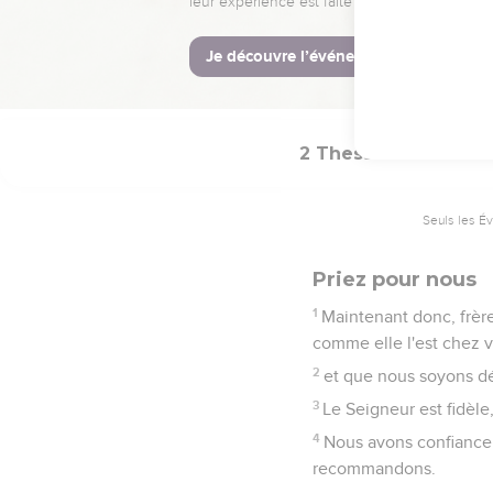
16
Que notre Seigneur J
grâce une consolation 
17
encouragent votre cœ
2 Thessaloniciens
Seuls les É
Priez pour nous
1
Maintenant donc, frère
comme elle l'est chez 
2
et que nous soyons dé
3
Le Seigneur est fidèle
4
Nous avons confiance d
recommandons.