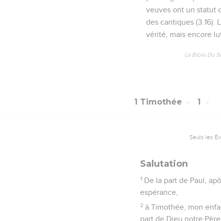
veuves ont un statut 
des cantiques (3.16).
vérité, mais encore lut
La Bible Du S
1 Timothée
1
Seuls les É
Salutation
1
De la part de Paul, ap
espérance,
2
à Timothée, mon enfant
part de Dieu notre Père