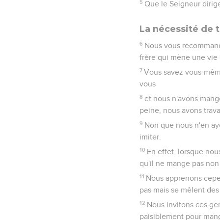
5
Que le Seigneur dirige
La nécessité de t
6
Nous vous recommandon
frère qui mène une vie 
7
Vous savez vous-mêmes
vous
8
et nous n'avons mangé 
peine, nous avons trava
9
Non que nous n'en ay
imiter.
10
En effet, lorsque nou
qu'il ne mange pas non 
11
Nous apprenons cepen
pas mais se mêlent des 
12
Nous invitons ces gen
paisiblement pour mang