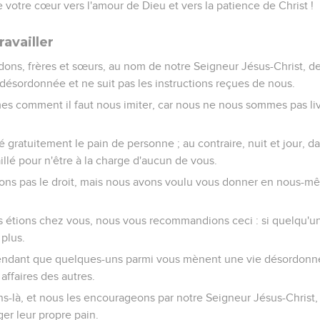
 votre cœur vers l'amour de Dieu et vers la patience de Christ !
ravailler
s, frères et sœurs, au nom de notre Seigneur Jésus-Christ, de
désordonnée et ne suit pas les instructions reçues de nous.
 comment il faut nous imiter, car nous ne nous sommes pas liv
gratuitement le pain de personne ; au contraire, nuit et jour, dan
illé pour n'être à la charge d'aucun de vous.
ons pas le droit, mais nous avons voulu vous donner en nous-
s étions chez vous, nous vous recommandions ceci : si quelqu'un 
plus.
dant que quelques-uns parmi vous mènent une vie désordonnée :
affaires des autres.
s-là, et nous les encourageons par notre Seigneur Jésus-Christ, à
er leur propre pain.