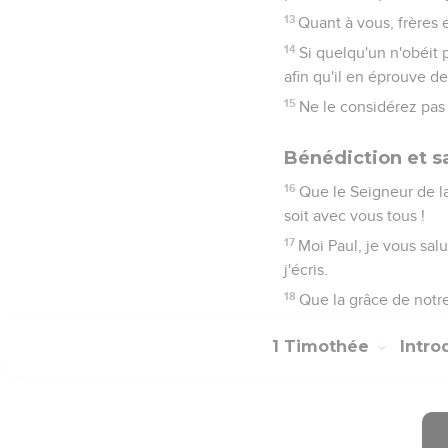
13
Quant à vous, frères 
14
Si quelqu'un n'obéit p
afin qu'il en éprouve de
15
Ne le considérez pas
Bénédiction et s
16
Que le Seigneur de l
soit avec vous tous !
17
Moi Paul, je vous sal
j'écris.
18
Que la grâce de notre
1 Timothée
Intro