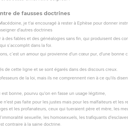
ntre de fausses doctrines
Macédoine, je t'ai encouragé à rester à Ephèse pour donner instr
seigner d'autres doctrines
r à des fables et des généalogies sans fin, qui produisent des co
qui s’accomplit dans la foi.
tions, c’est un amour qui provienne d'un cœur pur, d'une bonne c
és de cette ligne et se sont égarés dans des discours creux.
ofesseurs de la loi, mais ils ne comprennent rien à ce qu'ils disent
i est bonne, pourvu qu'on en fasse un usage légitime,
 n'est pas faite pour les justes mais pour les malfaiteurs et les r
èges et les profanateurs, ceux qui tueraient père et mère, les meu
l’immoralité sexuelle, les homosexuels, les trafiquants d'esclaves
st contraire à la saine doctrine.