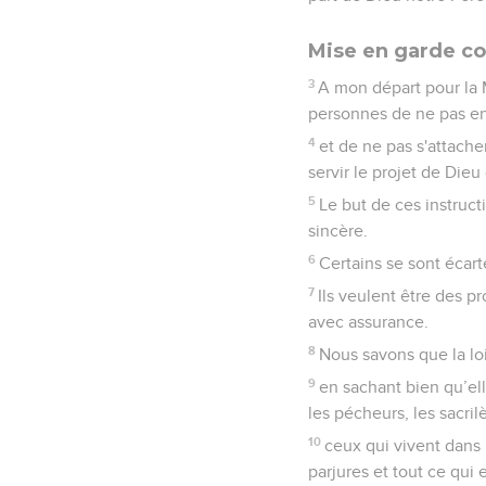
Mise en garde co
3
A mon départ pour la 
personnes de ne pas en
4
et de ne pas s'attache
servir le projet de Dieu 
5
Le but de ces instruc
sincère.
6
Certains se sont écart
7
Ils veulent être des pr
avec assurance.
8
Nous savons que la lo
9
en sachant bien qu’elle
les pécheurs, les sacril
10
ceux qui vivent dans 
parjures et tout ce qui e