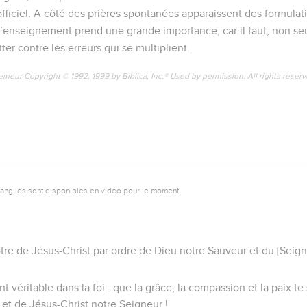
officiel. A côté des prières spontanées apparaissent des formulat
 L’enseignement prend une grande importance, car il faut, non s
ter contre les erreurs qui se multiplient.
emeur Copyright © 1992, 1999 by Biblica, Inc.® Used by permission. All rights reser
vangiles sont disponibles en vidéo pour le moment.
ôtre de Jésus-Christ par ordre de Dieu notre Sauveur et du [Seign
 véritable dans la foi : que la grâce, la compassion et la paix t
 et de Jésus-Christ notre Seigneur !