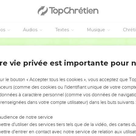
e que le Seigneur [Jésus] détruira par le souffle de sa bouche et q
tour.
se fera par la puissance de Satan, avec toutes sortes de miracle
éos
Audios
Textes
Musique
Chrét
uctions de l'injustice pour ceux qui périssent parce qu'ils n'ont 
és.
Segond 21
leur envoie une puissance d'égarement pour qu'ils croient au m
2
re vie privée est importante pour 
 n'ont pas cru à la vérité mais ont pris plaisir à l'injustice soien
oisis pour être sauvés
sur le bouton « Accepter tous les cookies », vous acceptez que T
traceurs (comme des cookies ou l'identifiant unique de votre compte 
 et sœurs bien-aimés du Seigneur, nous devons constamment dire
s données à caractère personnel (comme vos données de navigatio
sujet, parce que Dieu vous a choisis dès le commencement pour l
 renseignées dans votre compte utilisateur) dans les buts suivants 
ar la foi en la vérité.
us a appelés par notre Evangile, pour que vous possédiez la gloir
audience de notre service
ttre d'utiliser des services tiers tels que de la vidéo, des cartes
t sœurs, tenez ferme et retenez les enseignements que nous vous 
ttre d'entrer en contact avec notre service de relation aux utilisat
 lettre.