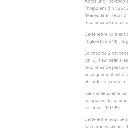
Après une libération d
Philippiens (Ph 1.25 ;
*Macédoine, il écrit à
recommande de rester 
Cette lettre contient d
l’Eglise (5 à 6.19) ; i
Le chapitre 2 est con
(ch. 3), Paul définit l
recommande personnel
enseignement est d’au
absurdes et contraires à
Dans la deuxième part
composent la communaut
les riches (6.17-19).
Cette lettre nous perm
(ou dirigeants) dans l