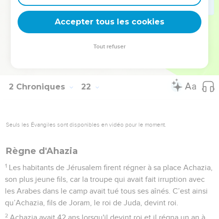
maladie. Il mourut dans de violentes souffrances et son
peuple ne brûla pas de parfums en son honneur, comme il
Accepter tous les cookies
l'avait fait pour ses ancêtres.
20
Il avait 32 ans lorsqu'il devint roi et il régna 8 ans à
Tout refuser
Jérusalem. Il partit sans être regretté et on l'enterra dans la
ville de David, mais pas dans les tombeaux des rois.
2 Chroniques
22
Seuls les Évangiles sont disponibles en vidéo pour le moment.
Règne d'Ahazia
1
Les habitants de Jérusalem firent régner à sa place Achazia,
son plus jeune fils, car la troupe qui avait fait irruption avec
les Arabes dans le camp avait tué tous ses aînés. C’est ainsi
qu’Achazia, fils de Joram, le roi de Juda, devint roi.
2
Achazia avait 42 ans lorsqu'il devint roi et il régna un an à