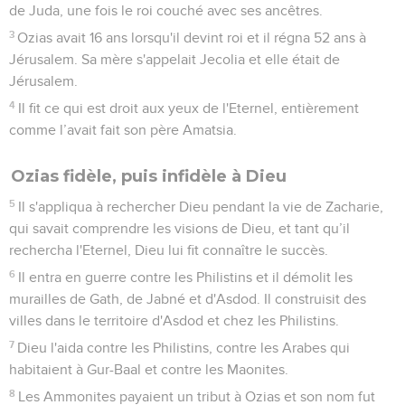
de Juda, une fois le roi couché avec ses ancêtres.
3
Ozias avait 16 ans lorsqu'il devint roi et il régna 52 ans à
Jérusalem. Sa mère s'appelait Jecolia et elle était de
Jérusalem.
4
Il fit ce qui est droit aux yeux de l'Eternel, entièrement
comme l’avait fait son père Amatsia.
Ozias fidèle, puis infidèle à Dieu
5
Il s'appliqua à rechercher Dieu pendant la vie de Zacharie,
qui savait comprendre les visions de Dieu, et tant qu’il
rechercha l'Eternel, Dieu lui fit connaître le succès.
6
Il entra en guerre contre les Philistins et il démolit les
murailles de Gath, de Jabné et d'Asdod. Il construisit des
villes dans le territoire d'Asdod et chez les Philistins.
7
Dieu l'aida contre les Philistins, contre les Arabes qui
habitaient à Gur-Baal et contre les Maonites.
8
Les Ammonites payaient un tribut à Ozias et son nom fut