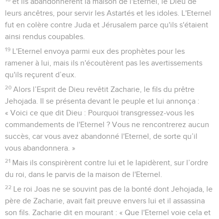
et ils abandonnèrent la maison de l'Eternel, le Dieu de
leurs ancêtres, pour servir les Astartés et les idoles. L'Eternel
fut en colère contre Juda et Jérusalem parce qu'ils s'étaient
ainsi rendus coupables.
19
L'Eternel envoya parmi eux des prophètes pour les
ramener à lui, mais ils n'écoutèrent pas les avertissements
qu'ils reçurent d’eux.
20
Alors l’Esprit de Dieu revêtit Zacharie, le fils du prêtre
Jehojada. Il se présenta devant le peuple et lui annonça :
« Voici ce que dit Dieu : Pourquoi transgressez-vous les
commandements de l'Eternel ? Vous ne rencontrerez aucun
succès, car vous avez abandonné l'Eternel, de sorte qu’il
vous abandonnera. »
21
Mais ils conspirèrent contre lui et le lapidèrent, sur l’ordre
du roi, dans le parvis de la maison de l'Eternel.
22
Le roi Joas ne se souvint pas de la bonté dont Jehojada, le
père de Zacharie, avait fait preuve envers lui et il assassina
son fils. Zacharie dit en mourant : « Que l'Eternel voie cela et