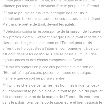
Jehojada conclut entre lui, tout le peuple et le roi une
alliance par laquelle ils devaient être le peuple de l'Eternel.
17
Tout le peuple se rua vers le temple de Baal. Ils le
démolirent, brisèrent ses autels et ses statues, et ils tuèrent
Matthan, le prêtre de Baal, devant les autels.
18
Jehojada confia la responsabilité de la maison de l'Eternel
aux prêtres lévites. C’étaient eux que David avait répartis en
classes et chargés de la maison de l'Eternel pour qu'ils
offrent des holocaustes à l'Eternel, conformément à ce qui
est écrit dans la loi de Moïse. Cela se passa au milieu des
réjouissances et des chants composés par David.
19
Il mit les portiers en place aux portes de la maison de
l'Eternel, afin qu’aucune personne impure de quelque
manière que ce soit ne puisse y entrer.
20
Il prit les chefs de centaines, les hommes influents, ceux
qui dominaient le peuple ainsi que tout le peuple du pays, et
il fit descendre le roi de la maison de l'Eternel. Ils entrèrent
dans le palais royal par la porte supérieure et firent asseoir le