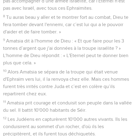
pas accompagner d’une armée israélite, car l'Eternel n'est
pas avec Israël, avec tous ces Ephraïmites.
8
Tu auras beau y aller et te montrer fort au combat, Dieu te
fera tomber devant l'ennemi, car c’est lui qui a le pouvoir
d'aider et de faire tomber. »
9
Amatsia dit à l'homme de Dieu : « Et que faire pour les 3
tonnes d’argent que j'ai données à la troupe israélite ? »
L'homme de Dieu répondit : « L'Eternel peut te donner bien
plus que cela. »
10
Alors Amatsia se sépara de la troupe qui était venue
d'Ephraïm vers lui, il la renvoya chez elle. Mais ces hommes
furent très irrités contre Juda et c’est en colère qu’ils
repartirent chez eux.
11
Amatsia prit courage et conduisit son peuple dans la vallée
du sel. Il battit 10'000 habitants de Séir.
12
Les Judéens en capturèrent 10'000 autres vivants. Ils les
conduisirent au sommet d'un rocher, d'où ils les
précipitèrent, et ils furent tous déchiquetés.