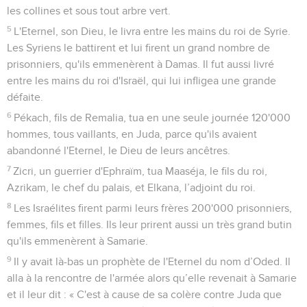
les collines et sous tout arbre vert.
5
L'Eternel, son Dieu, le livra entre les mains du roi de Syrie.
Les Syriens le battirent et lui firent un grand nombre de
prisonniers, qu'ils emmenèrent à Damas. Il fut aussi livré
entre les mains du roi d'Israël, qui lui infligea une grande
défaite.
6
Pékach, fils de Remalia, tua en une seule journée 120'000
hommes, tous vaillants, en Juda, parce qu'ils avaient
abandonné l'Eternel, le Dieu de leurs ancêtres.
7
Zicri, un guerrier d'Ephraïm, tua Maaséja, le fils du roi,
Azrikam, le chef du palais, et Elkana, l’adjoint du roi.
8
Les Israélites firent parmi leurs frères 200'000 prisonniers,
femmes, fils et filles. Ils leur prirent aussi un très grand butin
qu'ils emmenèrent à Samarie.
9
Il y avait là-bas un prophète de l'Eternel du nom d’Oded. Il
alla à la rencontre de l'armée alors qu’elle revenait à Samarie
et il leur dit : « C'est à cause de sa colère contre Juda que