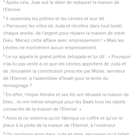
4
Après cela, Joas eut le désir de restaurer la maison de
l'Eternel.
5
Il rassembla les prêtres et les Lévites et leur dit :
« Parcourez les villes de Juda et récoltez dans tout Israël,
chaque année, de l'argent pour réparer la maison de votre
Dieu. Menez cette affaire avec empressement ! » Mais les
Lévites ne montrèrent aucun empressement.
6
Le roi appela le grand-prêtre Jehojada et lui dit : « Pourquoi
n'as-tu pas veillé à ce que les Lévites apportent de Juda et
de Jérusalem la contribution prescrite par Moïse, serviteur
de l'Eternel, à l'assemblée d'Israël pour la tente du
témoignage ?
7
En effet, l'impie Athalie et ses fils ont dévasté la maison de
Dieu ; ils ont même employé pour les Baals tous les objets
consacrés de la maison de l'Eternel. »
8
Alors le roi ordonna qu'on fabrique un coffre et qu'on le
place à la porte de la maison de l'Eternel, à l’extérieur.
9
On proclama alors dans Juda et dans Jérusalem qu’il fallait