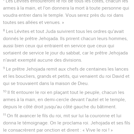
Les Lévites entoureront le roi de tous les côtés, chacun les
armes à la main, et l'on donnera la mort à toute personne qui
voudra entrer dans le temple. Vous serez près du roi dans
toutes ses allées et venues. »
8
Les Lévites et tout Juda suivirent tous les ordres qu'avait
donnés le prêtre Jehojada. Ils prirent chacun leurs hommes,
aussi bien ceux qui entraient en service que ceux qui
sortaient de service le jour du sabbat, car le prêtre Jehojada
n'avait exempté aucune des divisions.
9
Le prêtre Jehojada remit aux chefs de centaines les lances
et les boucliers, grands et petits, qui venaient du roi David et
qui se trouvaient dans la maison de Dieu.
10
Il fit entourer le roi en plaçant tout le peuple, chacun les
armes à la main, en demi-cercle devant l'autel et le temple,
depuis le côté droit jusqu'au côté gauche du bâtiment.
11
On fit avancer le fils du roi, mit sur lui la couronne et lui
donna le témoignage. On le proclama roi. Jehojada et ses fils
le consacrèrent par onction et dirent : « Vive le roi ! »