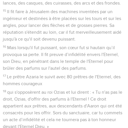
lances, des casques, des cuirasses, des arcs et des frondes.
15
Il fit faire à Jérusalem des machines inventées par un
ingénieur et destinées à être placées sur les tours et sur les
angles, pour lancer des flèches et de grosses pierres. Sa
réputation s'étendit au loin, car il fut merveilleusement aidé
jusqu'à ce qu'il soit devenu puissant.
16
Mais lorsqu'il fut puissant, son cœur fut si hautain qu’il
provoqua sa perte. Il fit preuve d’infidélité envers l'Eternel,
son Dieu, en pénétrant dans le temple de l'Eternel pour
brûler des parfums sur l'autel des parfums.
17
Le prêtre Azaria le suivit avec 80 prêtres de l'Eternel, des
hommes courageux
18
qui s'opposèrent au roi Ozias et lui dirent : « Tu n'as pas le
droit, Ozias, d'offrir des parfums à l'Eternel ! Ce droit
appartient aux prêtres, aux descendants d'Aaron qui ont été
consacrés pour les offrir. Sors du sanctuaire, car tu commets
un acte d’infidélité et cela ne tournera pas à ton honneur
devant l'Eternel Dieu. »