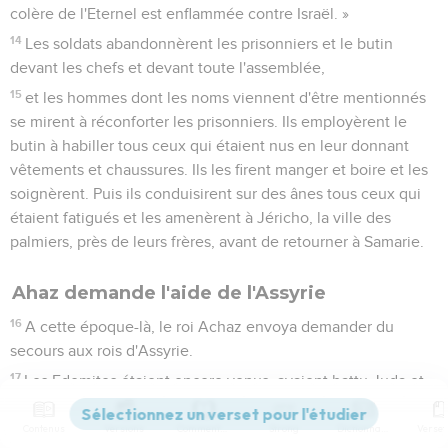
colère de l'Eternel est enflammée contre Israël. »
14
Les soldats abandonnèrent les prisonniers et le butin
devant les chefs et devant toute l'assemblée,
15
et les hommes dont les noms viennent d'être mentionnés
se mirent à réconforter les prisonniers. Ils employèrent le
butin à habiller tous ceux qui étaient nus en leur donnant
vêtements et chaussures. Ils les firent manger et boire et les
soignèrent. Puis ils conduisirent sur des ânes tous ceux qui
étaient fatigués et les amenèrent à Jéricho, la ville des
palmiers, près de leurs frères, avant de retourner à Samarie.
Ahaz demande l'aide de l'Assyrie
16
A cette époque-là, le roi Achaz envoya demander du
secours aux rois d'Assyrie.
17
Les Edomites étaient encore venus, avaient battu Juda et
emmené des prisonniers.
Contenus
Versions
Commentaires
Strong
Dictionnaire
18
Quant aux Philistins, ils avaient lancé une attaque contre