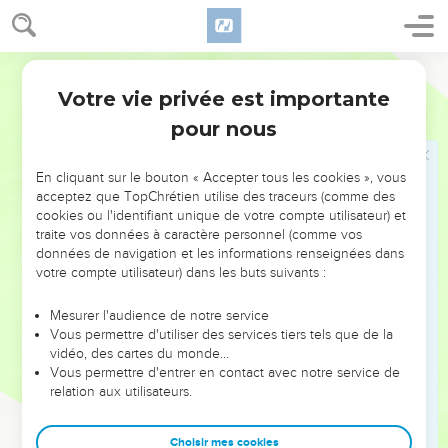
14
l'Eternel va frapper ton peuple, tes fils, tes femmes et tout
ce qui t'appartient d’un grand fléau.
Segond 21
15
Quant à toi, il va te frapper de grandes souffrances. Tu
Votre vie privée est importante
auras une maladie des intestins qui s’aggravera de jour en
2 Chroniques
21
jour, au point que tes intestins sortiront de toi à cause de la
pour nous
maladie. »
16
Et l'Eternel réveilla contre Joram l'esprit des Philistins et
En cliquant sur le bouton « Accepter tous les cookies », vous
acceptez que TopChrétien utilise des traceurs (comme des
des Arabes qui sont voisins des Ethiopiens.
cookies ou l'identifiant unique de votre compte utilisateur) et
17
Ils montèrent contre Juda, y lancèrent une attaque et
traite vos données à caractère personnel (comme vos
emmenèrent avec eux toutes les richesses qui se trouvaient
données de navigation et les informations renseignées dans
votre compte utilisateur) dans les buts suivants :
dans le palais du roi, y compris ses fils et ses femmes, de
sorte qu'il ne lui resta pas d'autre fils que Joachaz, le plus
Mesurer l'audience de notre service
jeune d’entre eux.
Vous permettre d'utiliser des services tiers tels que de la
18
vidéo, des cartes du monde…
Après tout cela, l'Eternel le frappa d'une maladie des
Vous permettre d'entrer en contact avec notre service de
intestins qui était incurable.
relation aux utilisateurs.
19
Elle s’aggrava de jour en jour et, vers la fin de la deuxième
année, les intestins de Joram sortirent en raison de la
Choisir mes cookies