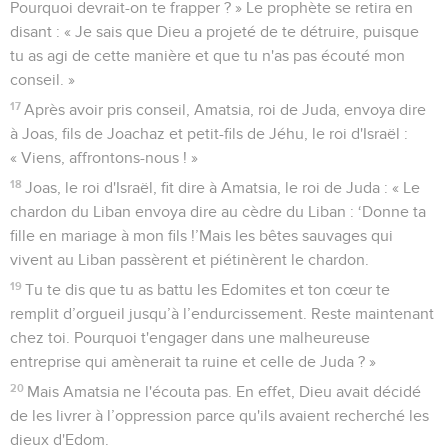
Pourquoi devrait-on te frapper ? » Le prophète se retira en
disant : « Je sais que Dieu a projeté de te détruire, puisque
tu as agi de cette manière et que tu n'as pas écouté mon
conseil. »
17
Après avoir pris conseil, Amatsia, roi de Juda, envoya dire
à Joas, fils de Joachaz et petit-fils de Jéhu, le roi d'Israël :
« Viens, affrontons-nous ! »
18
Joas, le roi d'Israël, fit dire à Amatsia, le roi de Juda : « Le
chardon du Liban envoya dire au cèdre du Liban : ‘Donne ta
fille en mariage à mon fils !’Mais les bêtes sauvages qui
vivent au Liban passèrent et piétinèrent le chardon.
19
Tu te dis que tu as battu les Edomites et ton cœur te
remplit d’orgueil jusqu’à l’endurcissement. Reste maintenant
chez toi. Pourquoi t'engager dans une malheureuse
entreprise qui amènerait ta ruine et celle de Juda ? »
20
Mais Amatsia ne l'écouta pas. En effet, Dieu avait décidé
de les livrer à l’oppression parce qu'ils avaient recherché les
dieux d'Edom.