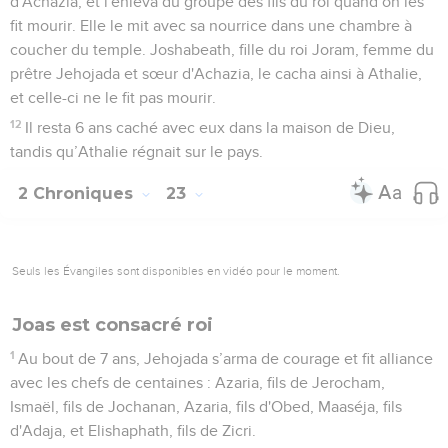
d'Achazia, et l'enleva du groupe des fils du roi quand on les
fit mourir. Elle le mit avec sa nourrice dans une chambre à
coucher du temple. Joshabeath, fille du roi Joram, femme du
prêtre Jehojada et sœur d'Achazia, le cacha ainsi à Athalie,
et celle-ci ne le fit pas mourir.
12
Il resta 6 ans caché avec eux dans la maison de Dieu,
tandis qu’Athalie régnait sur le pays.
2 Chroniques
23
Seuls les Évangiles sont disponibles en vidéo pour le moment.
Joas est consacré roi
1
Au bout de 7 ans, Jehojada s’arma de courage et fit alliance
avec les chefs de centaines : Azaria, fils de Jerocham,
Ismaël, fils de Jochanan, Azaria, fils d'Obed, Maaséja, fils
d'Adaja, et Elishaphath, fils de Zicri.