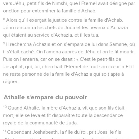
vers Jéhu, petit-fils de Nimshi, que l'Eternel avait désigné par
onction pour exterminer la famille d'Achab.
8
Alors qu’il exerçait la justice contre la famille d'Achab,
Jéhu rencontra les chefs de Juda et les neveux d'Achazia
qui étaient au service d'Achazia, et il les tua.
9
Il rechercha Achazia et on s’empara de lui dans Samarie, où
il s'était caché. On l'amena auprès de Jéhu et on le fit mourir.
Puis on l'enterra, car on se disait : « C'est le petit-fils de
Josaphat, qui, lui, cherchait l'Eternel de tout son cœur. » Et il
ne resta personne de la famille d'Achazia qui soit apte à
régner.
Athalie s'empare du pouvoir
10
Quand Athalie, la mère d'Achazia, vit que son fils était
mort, elle se leva et fit disparaître toute la descendance
royale de la communauté de Juda.
11
Cependant Joshabeath, la fille du roi, prit Joas, le fils