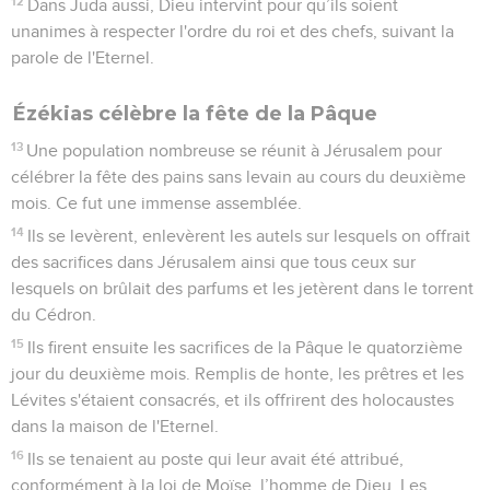
12
Dans Juda aussi, Dieu intervint pour qu’ils soient
unanimes à respecter l'ordre du roi et des chefs, suivant la
parole de l'Eternel.
Ézékias célèbre la fête de la Pâque
13
Une population nombreuse se réunit à Jérusalem pour
célébrer la fête des pains sans levain au cours du deuxième
mois. Ce fut une immense assemblée.
14
Ils se levèrent, enlevèrent les autels sur lesquels on offrait
des sacrifices dans Jérusalem ainsi que tous ceux sur
lesquels on brûlait des parfums et les jetèrent dans le torrent
du Cédron.
15
Ils firent ensuite les sacrifices de la Pâque le quatorzième
jour du deuxième mois. Remplis de honte, les prêtres et les
Lévites s'étaient consacrés, et ils offrirent des holocaustes
dans la maison de l'Eternel.
16
Ils se tenaient au poste qui leur avait été attribué,
conformément à la loi de Moïse, l’homme de Dieu. Les