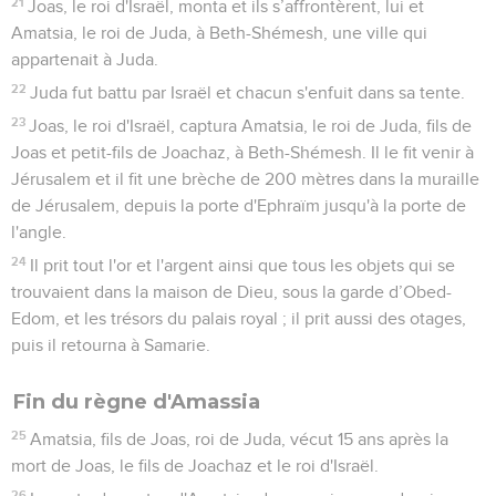
21
Joas, le roi d'Israël, monta et ils s’affrontèrent, lui et
Amatsia, le roi de Juda, à Beth-Shémesh, une ville qui
appartenait à Juda.
22
Juda fut battu par Israël et chacun s'enfuit dans sa tente.
23
Joas, le roi d'Israël, captura Amatsia, le roi de Juda, fils de
Joas et petit-fils de Joachaz, à Beth-Shémesh. Il le fit venir à
Jérusalem et il fit une brèche de 200 mètres dans la muraille
de Jérusalem, depuis la porte d'Ephraïm jusqu'à la porte de
l'angle.
24
Il prit tout l'or et l'argent ainsi que tous les objets qui se
trouvaient dans la maison de Dieu, sous la garde d’Obed-
Edom, et les trésors du palais royal ; il prit aussi des otages,
puis il retourna à Samarie.
Fin du règne d'Amassia
25
Amatsia, fils de Joas, roi de Juda, vécut 15 ans après la
mort de Joas, le fils de Joachaz et le roi d'Israël.
26