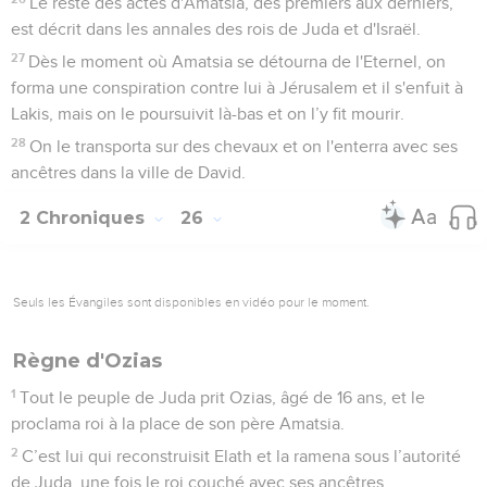
Le reste des actes d'Amatsia, des premiers aux derniers,
est décrit dans les annales des rois de Juda et d'Israël.
27
Dès le moment où Amatsia se détourna de l'Eternel, on
forma une conspiration contre lui à Jérusalem et il s'enfuit à
Lakis, mais on le poursuivit là-bas et on l’y fit mourir.
28
On le transporta sur des chevaux et on l'enterra avec ses
ancêtres dans la ville de David.
2 Chroniques
26
Seuls les Évangiles sont disponibles en vidéo pour le moment.
Règne d'Ozias
1
Tout le peuple de Juda prit Ozias, âgé de 16 ans, et le
proclama roi à la place de son père Amatsia.
2
C’est lui qui reconstruisit Elath et la ramena sous l’autorité
de Juda, une fois le roi couché avec ses ancêtres.