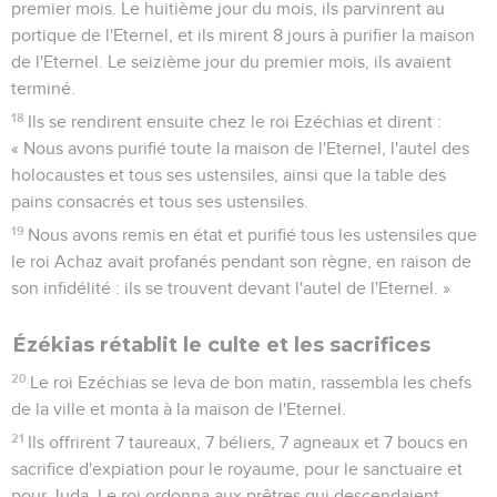
premier mois. Le huitième jour du mois, ils parvinrent au
portique de l'Eternel, et ils mirent 8 jours à purifier la maison
de l'Eternel. Le seizième jour du premier mois, ils avaient
terminé.
18
Ils se rendirent ensuite chez le roi Ezéchias et dirent :
« Nous avons purifié toute la maison de l'Eternel, l'autel des
holocaustes et tous ses ustensiles, ainsi que la table des
pains consacrés et tous ses ustensiles.
19
Nous avons remis en état et purifié tous les ustensiles que
le roi Achaz avait profanés pendant son règne, en raison de
son infidélité : ils se trouvent devant l'autel de l'Eternel. »
Ézékias rétablit le culte et les sacrifices
20
Le roi Ezéchias se leva de bon matin, rassembla les chefs
de la ville et monta à la maison de l'Eternel.
21
Ils offrirent 7 taureaux, 7 béliers, 7 agneaux et 7 boucs en
sacrifice d'expiation pour le royaume, pour le sanctuaire et
pour Juda. Le roi ordonna aux prêtres qui descendaient