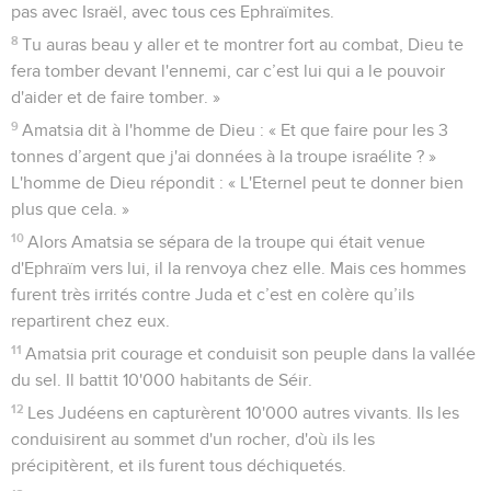
pas avec Israël, avec tous ces Ephraïmites.
8
Tu auras beau y aller et te montrer fort au combat, Dieu te
fera tomber devant l'ennemi, car c’est lui qui a le pouvoir
d'aider et de faire tomber. »
9
Amatsia dit à l'homme de Dieu : « Et que faire pour les 3
tonnes d’argent que j'ai données à la troupe israélite ? »
L'homme de Dieu répondit : « L'Eternel peut te donner bien
plus que cela. »
10
Alors Amatsia se sépara de la troupe qui était venue
d'Ephraïm vers lui, il la renvoya chez elle. Mais ces hommes
furent très irrités contre Juda et c’est en colère qu’ils
repartirent chez eux.
11
Amatsia prit courage et conduisit son peuple dans la vallée
du sel. Il battit 10'000 habitants de Séir.
12
Les Judéens en capturèrent 10'000 autres vivants. Ils les
conduisirent au sommet d'un rocher, d'où ils les
précipitèrent, et ils furent tous déchiquetés.