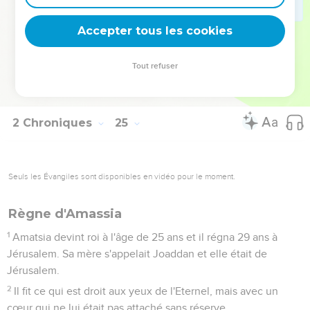
Shimeath, une Ammonite, et Jozabad, fils de Shimrith, une
Moabite.
Accepter tous les cookies
27
En ce qui concerne ses fils, le grand nombre de messages
dont il fut l'objet et les réparations faites à la maison de Dieu,
Tout refuser
cela est décrit dans le commentaire des annales des rois.
Son fils Amatsia devint roi à sa place.
2 Chroniques
25
Seuls les Évangiles sont disponibles en vidéo pour le moment.
Règne d'Amassia
1
Amatsia devint roi à l'âge de 25 ans et il régna 29 ans à
Jérusalem. Sa mère s'appelait Joaddan et elle était de
Jérusalem.
2
Il fit ce qui est droit aux yeux de l'Eternel, mais avec un
cœur qui ne lui était pas attaché sans réserve.