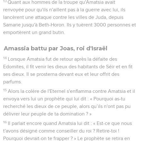
13
Quant aux hommes de la troupe qu'Amatsia avait
renvoyée pour qu'ils n'aillent pas à la guerre avec lui, ils
lancèrent une attaque contre les villes de Juda, depuis
Samarie jusqu'à Beth-Horon. Ils y tuèrent 3000 personnes et
emportèrent un grand butin.
Amassia battu par Joas, roi d'Israël
14
Lorsque Amatsia fut de retour après la défaite des
Edomites, il fit venir les dieux des habitants de Séir et en fit
ses dieux. Il se prosterna devant eux et leur offrit des
parfums.
15
Alors la colère de l'Eternel s'enflamma contre Amatsia et il
envoya vers lui un prophète qui lui dit : « Pourquoi as-tu
recherché les dieux de ce peuple, alors qu’ils n'ont pas pu
délivrer leur peuple de ta domination ? »
16
Il parlait encore quand Amatsia lui dit : « Est-ce que nous
t'avons désigné comme conseiller du roi ? Retire-toi !
Pourquoi devrait-on te frapper ? » Le prophète se retira en