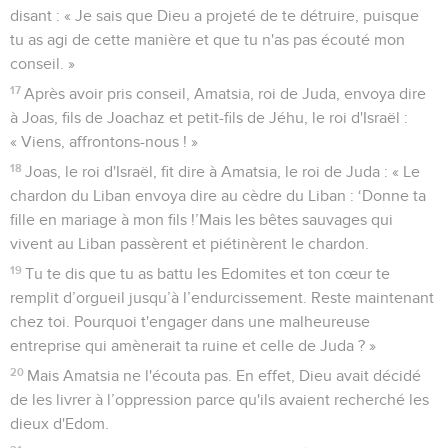
disant : « Je sais que Dieu a projeté de te détruire, puisque
tu as agi de cette manière et que tu n'as pas écouté mon
conseil. »
17
Après avoir pris conseil, Amatsia, roi de Juda, envoya dire
à Joas, fils de Joachaz et petit-fils de Jéhu, le roi d'Israël :
« Viens, affrontons-nous ! »
18
Joas, le roi d'Israël, fit dire à Amatsia, le roi de Juda : « Le
chardon du Liban envoya dire au cèdre du Liban : ‘Donne ta
fille en mariage à mon fils !’Mais les bêtes sauvages qui
vivent au Liban passèrent et piétinèrent le chardon.
19
Tu te dis que tu as battu les Edomites et ton cœur te
remplit d’orgueil jusqu’à l’endurcissement. Reste maintenant
chez toi. Pourquoi t'engager dans une malheureuse
entreprise qui amènerait ta ruine et celle de Juda ? »
20
Mais Amatsia ne l'écouta pas. En effet, Dieu avait décidé
de les livrer à l’oppression parce qu'ils avaient recherché les
dieux d'Edom.