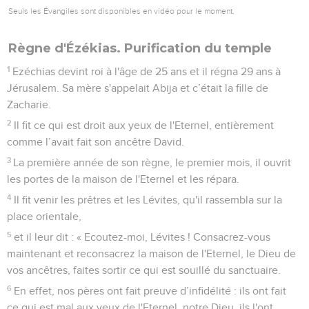
Seuls les Évangiles sont disponibles en vidéo pour le moment.
Règne d'Ézékias. Purification du temple
1
Ezéchias devint roi à l'âge de 25 ans et il régna 29 ans à
Jérusalem. Sa mère s'appelait Abija et c’était la fille de
Zacharie.
2
Il fit ce qui est droit aux yeux de l'Eternel, entièrement
comme l’avait fait son ancêtre David.
3
La première année de son règne, le premier mois, il ouvrit
les portes de la maison de l'Eternel et les répara.
4
Il fit venir les prêtres et les Lévites, qu'il rassembla sur la
place orientale,
5
et il leur dit : « Ecoutez-moi, Lévites ! Consacrez-vous
maintenant et reconsacrez la maison de l'Eternel, le Dieu de
vos ancêtres, faites sortir ce qui est souillé du sanctuaire.
6
En effet, nos pères ont fait preuve d’infidélité : ils ont fait
ce qui est mal aux yeux de l'Eternel, notre Dieu, ils l'ont