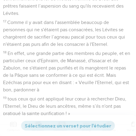
prêtres faisaient l’aspersion du sang qu'ils recevaient des
Lévites.
17
Comme il y avait dans l'assemblée beaucoup de
personnes qui ne s'étaient pas consacrées, les Lévites se
chargèrent de sacrifier l’agneau pascal pour tous ceux qui
n'étaient pas purs afin de les consacrer à l'Eternel.
18
En effet, une grande partie des membres du peuple, et en
particulier ceux d'Ephraïm, de Manassé, d'Issacar et de
Zabulon, ne s'étaient pas purifiés et ils mangèrent le repas
de la Pâque sans se conformer à ce qui est écrit. Mais
Ezéchias pria pour eux en disant : « Veuille l'Eternel, qui est
bon, pardonner à
19
tous ceux qui ont appliqué leur cœur à rechercher Dieu,
l'Eternel, le Dieu de leurs ancêtres, même s’ils n'ont pas
pratiqué la sainte purification ! »
20
L'Eternel exauça Ezéchias et il épargna le peuple.
Contenus
Versions
Commentaires
Strong
Dictionnaire
21
Ainsi, les Israélites qui se trouvaient à Jérusalem