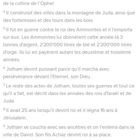
de la colline de l’Ophel.
4
Il construisit des villes dans la montagne de Juda, ainsi que
des forteresses et des tours dans les bois.
5
Il fut en guerre contre le roi des Ammonites et il l'emporta
sur eux. Les Ammonites lui donnèrent cette année-là 3
tonnes d'argent, 2'200'000 litres de blé et 2'200'000 litres
d'orge. Ils lui en payèrent autant les deuxième et troisième
années.
6
Jotham devint puissant parce qu'il marcha avec
persévérance devant l'Eternel, son Dieu.
7
Le reste des actes de Jotham, toutes ses guerres et tout ce
qu'il a fait, est décrit dans les annales des rois d'Israël et de
Juda.
8
Il avait 25 ans lorsqu'il devint roi et il régna 16 ans à
Jérusalem.
9
Jotham se coucha avec ses ancêtres et on l'enterra dans la
ville de David. Son fils Achaz devint roi à sa place.