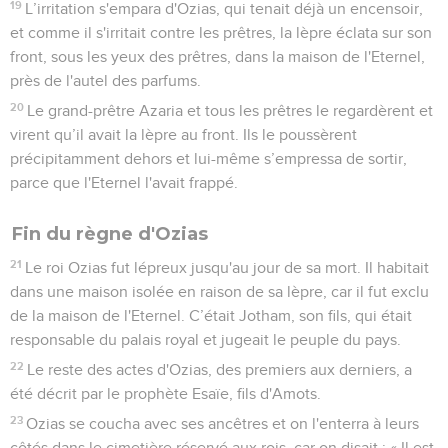
19
L’irritation s'empara d'Ozias, qui tenait déjà un encensoir,
et comme il s'irritait contre les prêtres, la lèpre éclata sur son
front, sous les yeux des prêtres, dans la maison de l'Eternel,
près de l'autel des parfums.
20
Le grand-prêtre Azaria et tous les prêtres le regardèrent et
virent qu’il avait la lèpre au front. Ils le poussèrent
précipitamment dehors et lui-même s’empressa de sortir,
parce que l'Eternel l'avait frappé.
Fin du règne d'Ozias
21
Le roi Ozias fut lépreux jusqu'au jour de sa mort. Il habitait
dans une maison isolée en raison de sa lèpre, car il fut exclu
de la maison de l'Eternel. C’était Jotham, son fils, qui était
responsable du palais royal et jugeait le peuple du pays.
22
Le reste des actes d'Ozias, des premiers aux derniers, a
été décrit par le prophète Esaïe, fils d'Amots.
23
Ozias se coucha avec ses ancêtres et on l'enterra à leurs
côtés dans le cimetière réservé aux rois, car on disait : « Il est