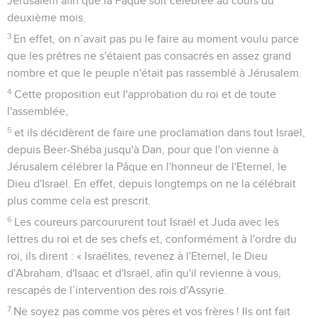
Jérusalem afin que la Pâque soit célébrée au cours du
deuxième mois.
3
En effet, on n’avait pas pu le faire au moment voulu parce
que les prêtres ne s'étaient pas consacrés en assez grand
nombre et que le peuple n'était pas rassemblé à Jérusalem.
4
Cette proposition eut l'approbation du roi et de toute
l'assemblée,
5
et ils décidèrent de faire une proclamation dans tout Israël,
depuis Beer-Shéba jusqu'à Dan, pour que l'on vienne à
Jérusalem célébrer la Pâque en l'honneur de l'Eternel, le
Dieu d'Israël. En effet, depuis longtemps on ne la célébrait
plus comme cela est prescrit.
6
Les coureurs parcoururent tout Israël et Juda avec les
lettres du roi et de ses chefs et, conformément à l'ordre du
roi, ils dirent : « Israélites, revenez à l'Eternel, le Dieu
d'Abraham, d'Isaac et d'Israël, afin qu'il revienne à vous,
rescapés de l’intervention des rois d'Assyrie.
7
Ne soyez pas comme vos pères et vos frères ! Ils ont fait