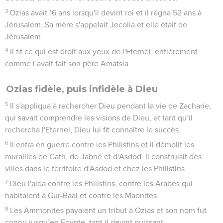
3
Ozias avait 16 ans lorsqu'il devint roi et il régna 52 ans à
Jérusalem. Sa mère s'appelait Jecolia et elle était de
Jérusalem.
4
Il fit ce qui est droit aux yeux de l'Eternel, entièrement
comme l’avait fait son père Amatsia.
Ozias fidèle, puis infidèle à Dieu
5
Il s'appliqua à rechercher Dieu pendant la vie de Zacharie,
qui savait comprendre les visions de Dieu, et tant qu’il
rechercha l'Eternel, Dieu lui fit connaître le succès.
6
Il entra en guerre contre les Philistins et il démolit les
murailles de Gath, de Jabné et d'Asdod. Il construisit des
villes dans le territoire d'Asdod et chez les Philistins.
7
Dieu l'aida contre les Philistins, contre les Arabes qui
habitaient à Gur-Baal et contre les Maonites.
8
Les Ammonites payaient un tribut à Ozias et son nom fut
connu jusqu’en Egypte, tant il devint puissant.