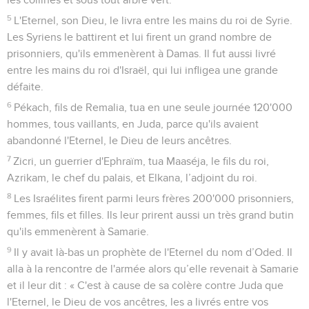
5
L'Eternel, son Dieu, le livra entre les mains du roi de Syrie.
Les Syriens le battirent et lui firent un grand nombre de
prisonniers, qu'ils emmenèrent à Damas. Il fut aussi livré
entre les mains du roi d'Israël, qui lui infligea une grande
défaite.
6
Pékach, fils de Remalia, tua en une seule journée 120'000
hommes, tous vaillants, en Juda, parce qu'ils avaient
abandonné l'Eternel, le Dieu de leurs ancêtres.
7
Zicri, un guerrier d'Ephraïm, tua Maaséja, le fils du roi,
Azrikam, le chef du palais, et Elkana, l’adjoint du roi.
8
Les Israélites firent parmi leurs frères 200'000 prisonniers,
femmes, fils et filles. Ils leur prirent aussi un très grand butin
qu'ils emmenèrent à Samarie.
9
Il y avait là-bas un prophète de l'Eternel du nom d’Oded. Il
alla à la rencontre de l'armée alors qu’elle revenait à Samarie
et il leur dit : « C'est à cause de sa colère contre Juda que
l'Eternel, le Dieu de vos ancêtres, les a livrés entre vos