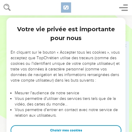
Fin du règne de Joas
Segond 21
23
Quand l'année fut terminée, l'armée des Syriens monta
Votre vie privée est importante
2 Chroniques
24
contre Joas et pénétra dans Juda et à Jérusalem. Elle tua
pour nous
parmi la population tous les chefs du peuple et envoya tout
son butin au roi de Damas.
En cliquant sur le bouton « Accepter tous les cookies », vous
24
L'armée des Syriens arriva avec un faible nombre
acceptez que TopChrétien utilise des traceurs (comme des
d'hommes et cependant l'Eternel livra entre ses mains une
cookies ou l'identifiant unique de votre compte utilisateur) et
armée très nombreuse, parce que les Judéens avaient
traite vos données à caractère personnel (comme vos
abandonné l'Eternel, le Dieu de leurs ancêtres. Ainsi, les
données de navigation et les informations renseignées dans
votre compte utilisateur) dans les buts suivants :
Syriens exercèrent les jugements contre Joas.
25
Lorsqu'ils se furent éloignés de lui en le laissant dans de
Mesurer l'audience de notre service
grandes souffrances, ses serviteurs conspirèrent contre lui à
Vous permettre d'utiliser des services tiers tels que de la
vidéo, des cartes du monde…
cause de l’assassinat du fils du prêtre Jehojada. Ils le tuèrent
Vous permettre d'entrer en contact avec notre service de
sur son lit et il mourut. On l'enterra dans la ville de David,
relation aux utilisateurs.
mais pas dans les tombeaux des rois.
26
Voici ceux qui conspirèrent contre lui : Zabad, fils de
Choisir mes cookies