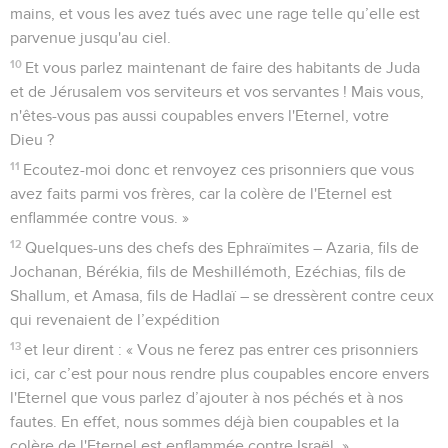
mains, et vous les avez tués avec une rage telle qu’elle est
parvenue jusqu'au ciel.
10
Et vous parlez maintenant de faire des habitants de Juda
et de Jérusalem vos serviteurs et vos servantes ! Mais vous,
n'êtes-vous pas aussi coupables envers l'Eternel, votre
Dieu ?
11
Ecoutez-moi donc et renvoyez ces prisonniers que vous
avez faits parmi vos frères, car la colère de l'Eternel est
enflammée contre vous. »
12
Quelques-uns des chefs des Ephraïmites – Azaria, fils de
Jochanan, Bérékia, fils de Meshillémoth, Ezéchias, fils de
Shallum, et Amasa, fils de Hadlaï – se dressèrent contre ceux
qui revenaient de l’expédition
13
et leur dirent : « Vous ne ferez pas entrer ces prisonniers
ici, car c’est pour nous rendre plus coupables encore envers
l'Eternel que vous parlez d’ajouter à nos péchés et à nos
fautes. En effet, nous sommes déjà bien coupables et la
colère de l'Eternel est enflammée contre Israël. »