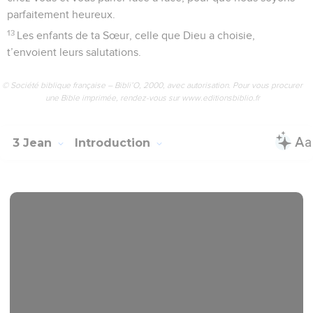
parfaitement heureux.
13
Les enfants de ta Sœur, celle que Dieu a choisie,
t’envoient leurs salutations.
© Société biblique française – Bibli’O, 2000, avec autorisation. Pour vous procurer
une Bible imprimée, rendez-vous sur www.editionsbiblio.fr
3 Jean
Introduction