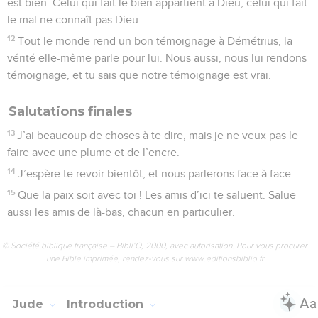
est bien. Celui qui fait le bien appartient à Dieu, celui qui fait
le mal ne connaît pas Dieu.
12
Tout le monde rend un bon témoignage à Démétrius, la
vérité elle-même parle pour lui. Nous aussi, nous lui rendons
témoignage, et tu sais que notre témoignage est vrai.
Salutations finales
13
J’ai beaucoup de choses à te dire, mais je ne veux pas le
faire avec une plume et de l’encre.
14
J’espère te revoir bientôt, et nous parlerons face à face.
15
Que la paix soit avec toi ! Les amis d’ici te saluent. Salue
aussi les amis de là-bas, chacun en particulier.
© Société biblique française – Bibli’O, 2000, avec autorisation. Pour vous procurer
une Bible imprimée, rendez-vous sur www.editionsbiblio.fr
Jude
Introduction