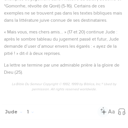
*Gomorrhe, révolte de Qoré) (5-16). Certains de ces
exemples ne se trouvent pas dans les textes bibliques mais
dans la littérature juive connue de ses destinataires.
« Mais vous, mes chers amis... » (17 et 20) continue Jude :
après le sombre tableau du jugement passé et futur, Jude
demande d’user d’amour envers les égarés : « ayez de la
pitié ! » dit-il à deux reprises.
La lettre se termine par une admirable prière à la gloire de
Dieu (25).
La Bible Du Semeur Copyright © 1992, 1999 by Biblica, Inc.® Used by
permission. All rights reserved worldwide.
Jude
1