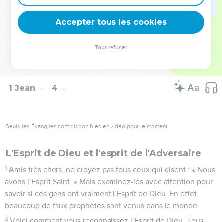
Dieu et Dieu vit en lui. Oui, Dieu vit en nous, à cause de
Accepter tous les cookies
l’Esprit Saint qu’il nous a donné.
© Société biblique française – Bibli’O, 2000, avec autorisation. Pour vous procurer
Tout refuser
une Bible imprimée, rendez-vous sur www.editionsbiblio.fr
1 Jean
4
Seuls les Évangiles sont disponibles en vidéo pour le moment.
L'Esprit de Dieu et l'esprit de l'Adversaire
1
Amis très chers, ne croyez pas tous ceux qui disent : « Nous
avons l’Esprit Saint. » Mais examinez-les avec attention pour
savoir si ces gens ont vraiment l’Esprit de Dieu. En effet,
beaucoup de faux prophètes sont venus dans le monde.
2
Voici comment vous reconnaissez l’Esprit de Dieu. Tous