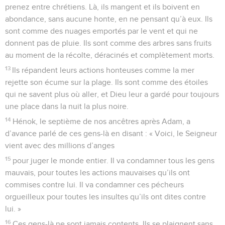
prenez entre chrétiens. Là, ils mangent et ils boivent en
abondance, sans aucune honte, en ne pensant qu’à eux. Ils
sont comme des nuages emportés par le vent et qui ne
donnent pas de pluie. Ils sont comme des arbres sans fruits
au moment de la récolte, déracinés et complètement morts.
13
Ils répandent leurs actions honteuses comme la mer
rejette son écume sur la plage. Ils sont comme des étoiles
qui ne savent plus où aller, et Dieu leur a gardé pour toujours
une place dans la nuit la plus noire.
14
Hénok, le septième de nos ancêtres après Adam, a
d’avance parlé de ces gens-là en disant : « Voici, le Seigneur
vient avec des millions d’anges
15
pour juger le monde entier. Il va condamner tous les gens
mauvais, pour toutes les actions mauvaises qu’ils ont
commises contre lui. Il va condamner ces pécheurs
orgueilleux pour toutes les insultes qu’ils ont dites contre
lui. »
16
Ces gens-là ne sont jamais contents. Ils se plaignent sans