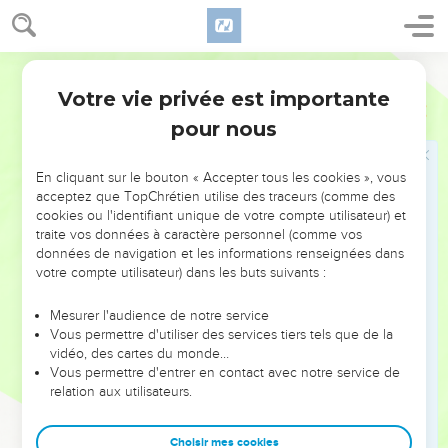
beaux discours, mais avec des actes. Ces actes montrent
que notre amour est vrai.
Parole de Vie
L'assurance devant Dieu
Votre vie privée est importante
1 Jean
3
pour nous
19
Par là, nous saurons que nous appartenons à la vérité, et
devant Dieu, nous rendrons la paix à notre cœur.
En cliquant sur le bouton « Accepter tous les cookies », vous
20
En effet, si notre cœur nous accuse, nous le savons, Dieu
acceptez que TopChrétien utilise des traceurs (comme des
est plus grand que notre cœur et il connaît tout.
cookies ou l'identifiant unique de votre compte utilisateur) et
traite vos données à caractère personnel (comme vos
21
Amis très chers, si notre cœur ne nous accuse pas, nous
données de navigation et les informations renseignées dans
sommes pleins de confiance devant Dieu
votre compte utilisateur) dans les buts suivants :
22
et nous recevons de lui tout ce que nous demandons.
Pourquoi ? Parce que nous obéissons à ses commandements
Mesurer l'audience de notre service
Vous permettre d'utiliser des services tiers tels que de la
et nous faisons ce qui lui plaît.
vidéo, des cartes du monde…
23
Voici ce que Dieu commande : nous devons croire au nom
Vous permettre d'entrer en contact avec notre service de
relation aux utilisateurs.
de son Fils, Jésus-Christ, et nous aimer les uns les autres,
comme le Christ l’a commandé.
Choisir mes cookies
24
Celui qui obéit aux commandements de Dieu, il vit en