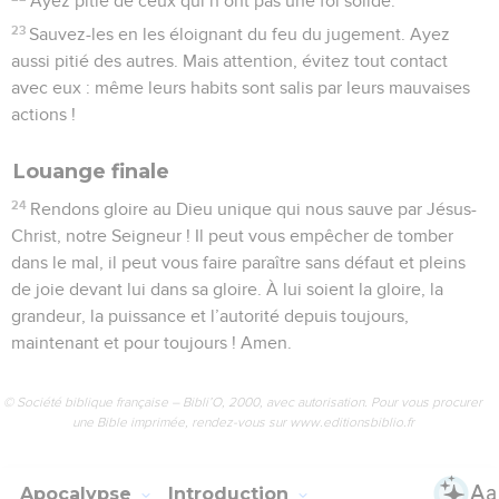
Ayez pitié de ceux qui n’ont pas une foi solide.
23
Sauvez-les en les éloignant du feu du jugement. Ayez
aussi pitié des autres. Mais attention, évitez tout contact
avec eux : même leurs habits sont salis par leurs mauvaises
actions !
Louange finale
24
Rendons gloire au Dieu unique qui nous sauve par Jésus-
Christ, notre Seigneur ! Il peut vous empêcher de tomber
dans le mal, il peut vous faire paraître sans défaut et pleins
de joie devant lui dans sa gloire. À lui soient la gloire, la
grandeur, la puissance et l’autorité depuis toujours,
maintenant et pour toujours ! Amen.
© Société biblique française – Bibli’O, 2000, avec autorisation. Pour vous procurer
une Bible imprimée, rendez-vous sur www.editionsbiblio.fr
Apocalypse
Introduction