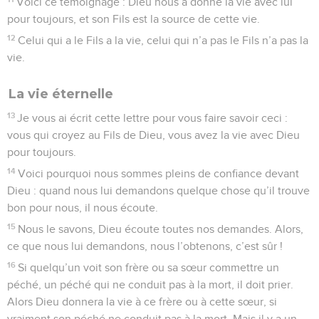
Voici ce témoignage : Dieu nous a donné la vie avec lui
pour toujours, et son Fils est la source de cette vie.
12
Celui qui a le Fils a la vie, celui qui n’a pas le Fils n’a pas la
vie.
La vie éternelle
13
Je vous ai écrit cette lettre pour vous faire savoir ceci :
vous qui croyez au Fils de Dieu, vous avez la vie avec Dieu
pour toujours.
14
Voici pourquoi nous sommes pleins de confiance devant
Dieu : quand nous lui demandons quelque chose qu’il trouve
bon pour nous, il nous écoute.
15
Nous le savons, Dieu écoute toutes nos demandes. Alors,
ce que nous lui demandons, nous l’obtenons, c’est sûr !
16
Si quelqu’un voit son frère ou sa sœur commettre un
péché, un péché qui ne conduit pas à la mort, il doit prier.
Alors Dieu donnera la vie à ce frère ou à cette sœur, si
vraiment son péché ne conduit pas à la mort. Mais il y a un