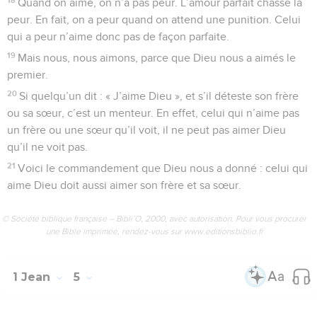
Quand on aime, on n’a pas peur. L’amour parfait chasse la
peur. En fait, on a peur quand on attend une punition. Celui
qui a peur n’aime donc pas de façon parfaite.
19
Mais nous, nous aimons, parce que Dieu nous a aimés le
premier.
20
Si quelqu’un dit : « J’aime Dieu », et s’il déteste son frère
ou sa sœur, c’est un menteur. En effet, celui qui n’aime pas
un frère ou une sœur qu’il voit, il ne peut pas aimer Dieu
qu’il ne voit pas.
21
Voici le commandement que Dieu nous a donné : celui qui
aime Dieu doit aussi aimer son frère et sa sœur.
© Société biblique française – Bibli’O, 2000, avec autorisation. Pour vous procurer
une Bible imprimée, rendez-vous sur www.editionsbiblio.fr
1 Jean
5