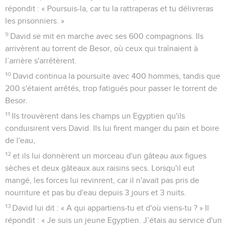
répondit : « Poursuis-la, car tu la rattraperas et tu délivreras
les prisonniers. »
9
David se mit en marche avec ses 600 compagnons. Ils
arrivèrent au torrent de Besor, où ceux qui traînaient à
l’arrière s'arrêtèrent.
10
David continua la poursuite avec 400 hommes, tandis que
200 s'étaient arrêtés, trop fatigués pour passer le torrent de
Besor.
11
Ils trouvèrent dans les champs un Egyptien qu'ils
conduisirent vers David. Ils lui firent manger du pain et boire
de l'eau,
12
et ils lui donnèrent un morceau d'un gâteau aux figues
sèches et deux gâteaux aux raisins secs. Lorsqu'il eut
mangé, les forces lui revinrent, car il n'avait pas pris de
nourriture et pas bu d'eau depuis 3 jours et 3 nuits.
13
David lui dit : « A qui appartiens-tu et d'où viens-tu ? » Il
répondit : « Je suis un jeune Egyptien. J’étais au service d'un