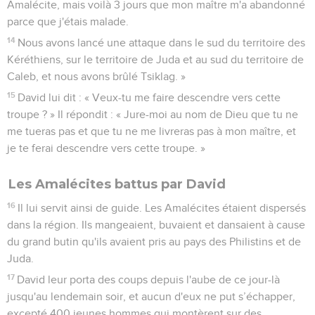
Amalécite, mais voilà 3 jours que mon maître m'a abandonné
parce que j'étais malade.
14
Nous avons lancé une attaque dans le sud du territoire des
Kéréthiens, sur le territoire de Juda et au sud du territoire de
Caleb, et nous avons brûlé Tsiklag. »
15
David lui dit : « Veux-tu me faire descendre vers cette
troupe ? » Il répondit : « Jure-moi au nom de Dieu que tu ne
me tueras pas et que tu ne me livreras pas à mon maître, et
je te ferai descendre vers cette troupe. »
Les Amalécites battus par David
16
Il lui servit ainsi de guide. Les Amalécites étaient dispersés
dans la région. Ils mangeaient, buvaient et dansaient à cause
du grand butin qu'ils avaient pris au pays des Philistins et de
Juda.
17
David leur porta des coups depuis l'aube de ce jour-là
jusqu'au lendemain soir, et aucun d'eux ne put s’échapper,
excepté 400 jeunes hommes qui montèrent sur des