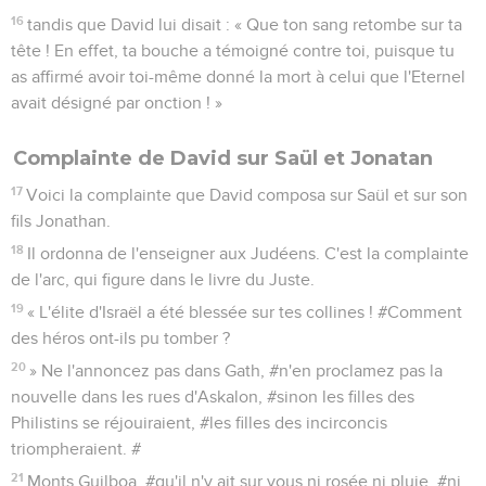
16
tandis que David lui disait : « Que ton sang retombe sur ta
tête ! En effet, ta bouche a témoigné contre toi, puisque tu
as affirmé avoir toi-même donné la mort à celui que l'Eternel
avait désigné par onction ! »
Complainte de David sur Saül et Jonatan
17
Voici la complainte que David composa sur Saül et sur son
fils Jonathan.
18
Il ordonna de l'enseigner aux Judéens. C'est la complainte
de l'arc, qui figure dans le livre du Juste.
19
« L'élite d'Israël a été blessée sur tes collines ! #Comment
des héros ont-ils pu tomber ?
20
» Ne l'annoncez pas dans Gath, #n'en proclamez pas la
nouvelle dans les rues d'Askalon, #sinon les filles des
Philistins se réjouiraient, #les filles des incirconcis
triompheraient. #
21
Monts Guilboa, #qu'il n'y ait sur vous ni rosée ni pluie, #ni