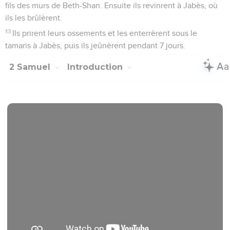
fils des murs de Beth-Shan. Ensuite ils revinrent à Jabès, où
ils les brûlèrent.
13
Ils prirent leurs ossements et les enterrèrent sous le
tamaris à Jabès, puis ils jeûnèrent pendant 7 jours.
2 Samuel
Introduction