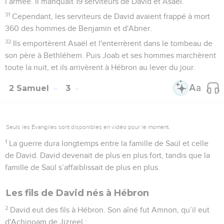
l’armée. Il manquait 19 serviteurs de David et Asaël.
31
Cependant, les serviteurs de David avaient frappé à mort
360 des hommes de Benjamin et d'Abner.
32
Ils emportèrent Asaël et l'enterrèrent dans le tombeau de
son père à Bethléhem. Puis Joab et ses hommes marchèrent
toute la nuit, et ils arrivèrent à Hébron au lever du jour.
2 Samuel
3
Seuls les Évangiles sont disponibles en vidéo pour le moment.
1
La guerre dura longtemps entre la famille de Saül et celle
de David. David devenait de plus en plus fort, tandis que la
famille de Saül s’affaiblissait de plus en plus.
Les fils de David nés à Hébron
2
David eut des fils à Hébron. Son aîné fut Amnon, qu’il eut
d'Achinoam de Jizreel ;