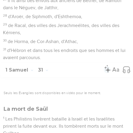
Il fit ainsi des envois aux anciens de Béthel, de Ramoth
dans le Néguev, de Jatthir,
28
d'Aroër, de Siphmoth, d'Eshthemoa,
29
de Racal, des villes des Jerachmeélites, des villes des
Kéniens,
30
de Horma, de Cor-Ashan, d'Athac,
31
d'Hébron et dans tous les endroits que ses hommes et lui
avaient parcourus.
1 Samuel
31
Seuls les Évangiles sont disponibles en vidéo pour le moment.
La mort de Saül
1
Les Philistins livrèrent bataille à Israël et les Israélites
prirent la fuite devant eux. Ils tombèrent morts sur le mont