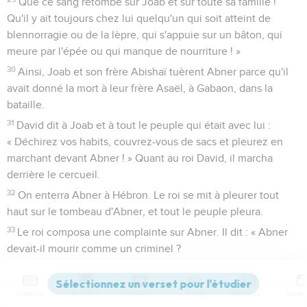
Que ce sang retombe sur Joab et sur toute sa famille !
Qu'il y ait toujours chez lui quelqu'un qui soit atteint de
blennorragie ou de la lèpre, qui s'appuie sur un bâton, qui
meure par l'épée ou qui manque de nourriture ! »
30
Ainsi, Joab et son frère Abishaï tuèrent Abner parce qu'il
avait donné la mort à leur frère Asaël, à Gabaon, dans la
bataille.
31
David dit à Joab et à tout le peuple qui était avec lui :
« Déchirez vos habits, couvrez-vous de sacs et pleurez en
marchant devant Abner ! » Quant au roi David, il marcha
derrière le cercueil.
32
On enterra Abner à Hébron. Le roi se mit à pleurer tout
haut sur le tombeau d'Abner, et tout le peuple pleura.
33
Le roi composa une complainte sur Abner. Il dit : « Abner
devait-il mourir comme un criminel ?
34
Tu n'avais ni les mains attachées, ni les pieds
emprisonnés ! Tu es tombé comme on tombe devant des
Contenus
Versions
Commentaires
Strong
Dictionnaire
méchants. » Et tout le peuple se remit à pleurer sur Abner.