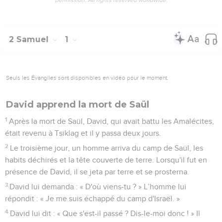
permission. All rights reserved worldwide.
2 Samuel
1
Seuls les Évangiles sont disponibles en vidéo pour le moment.
David apprend la mort de Saül
1
Après la mort de Saül, David, qui avait battu les Amalécites,
était revenu à Tsiklag et il y passa deux jours.
2
Le troisième jour, un homme arriva du camp de Saül, les
habits déchirés et la tête couverte de terre. Lorsqu'il fut en
présence de David, il se jeta par terre et se prosterna.
3
David lui demanda : « D'où viens-tu ? » L’homme lui
répondit : « Je me suis échappé du camp d'Israël. »
4
David lui dit : « Que s'est-il passé ? Dis-le-moi donc ! » Il