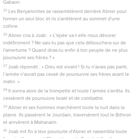
Gabaon.
25
Les Benjaminites se rassemblèrent derrière Abner pour
former un seul bloc et ils s'arrêtèrent au sommet d'une
colline.
26
Abner cria à Joab : « L'épée va-t-elle nous dévorer
indéfiniment ? Ne sais-tu pas que cela débouchera sur de
l'amertume ? Quand diras-tu enfin à ton peuple de ne plus
poursuivre ses frères ? »
27
Joab répondit : « Dieu est vivant ! Si tu n'avais pas parlé,
l’armée n'aurait pas cessé de poursuivre ses frères avant le
matin. »
28
Il sonna alors de la trompette et toute l’armée s'arrêta. Ils
cessèrent de poursuivre Israël et de combattre.
29
Abner et ses hommes marchèrent toute la nuit dans la
plaine. Ils passèrent le Jourdain, traversèrent tout le Bithron
et arrivèrent à Mahanaïm.
30
Joab mit fin à leur poursuite d'Abner et rassembla toute