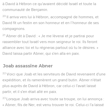
à David à Hébron ce qu'avaient décidé Israël et toute la
communauté de Benjamin.
20
Il arriva vers lui à Hébron, accompagné de hommes, et
David fit un festin en son honneur et en l’honneur de ses
compagnons.
21
Abner dit à David : « Je me lèverai et je partirai pour
rassembler tout Israël vers mon seigneur le roi. Ils feront
alliance avec toi et tu régneras partout où tu le désires. »
David laissa partir Abner, qui s'en alla en paix.
Joab assassine Abner
22
Voici que Joab et les serviteurs de David revenaient d'une
expédition, et ils ramenèrent un grand butin. Abner n'était
plus auprès de David à Hébron, car celui-ci l'avait laissé
partir, et il s'en était allé en paix.
23
Lorsque Joab arriva avec toute sa troupe, on lui annonça :
« Abner, fils de Ner, est venu trouver le roi. Celui-ci l'a laissé