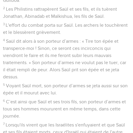
Guilboa.
2
Les Philistins rattrapèrent Saül et ses fils, et ils tuèrent
Jonathan, Abinadab et Malkishua, les fils de Saül.
3
L'effort du combat porta sur Saül. Les archers le touchèrent
et le blessèrent grièvement.
4
Saül dit alors à son porteur d’armes : « Tire ton épée et
transperce-moi ! Sinon, ce seront ces incirconcis qui
viendront le faire et ils me feront subir leurs mauvais
traitements. » Son porteur d’armes ne voulut pas le tuer, car
il était rempli de peur. Alors Saül prit son épée et se jeta
dessus.
5
Voyant Saül mort, son porteur d’armes se jeta aussi sur son
épée et il mourut avec lui.
6
C’est ainsi que Saül et ses trois fils, son porteur d’armes et
tous ses hommes moururent en même temps, dans cette
journée.
7
Lorsqu'ils virent que les Israélites s'enfuyaient et que Saül
et ses fils étaient morts, ceux d'Israël qui étaient de l'autre