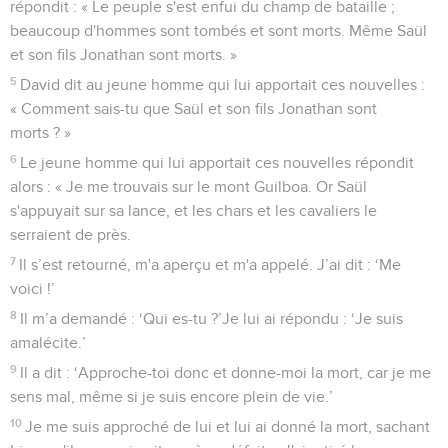
répondit : « Le peuple s'est enfui du champ de bataille ;
beaucoup d'hommes sont tombés et sont morts. Même Saül
et son fils Jonathan sont morts. »
5
David dit au jeune homme qui lui apportait ces nouvelles :
« Comment sais-tu que Saül et son fils Jonathan sont
morts ? »
6
Le jeune homme qui lui apportait ces nouvelles répondit
alors : « Je me trouvais sur le mont Guilboa. Or Saül
s'appuyait sur sa lance, et les chars et les cavaliers le
serraient de près.
7
Il s’est retourné, m'a aperçu et m'a appelé. J’ai dit : ‘Me
voici !’
8
Il m’a demandé : ‘Qui es-tu ?’Je lui ai répondu : ‘Je suis
amalécite.’
9
Il a dit : ‘Approche-toi donc et donne-moi la mort, car je me
sens mal, même si je suis encore plein de vie.’
10
Je me suis approché de lui et lui ai donné la mort, sachant