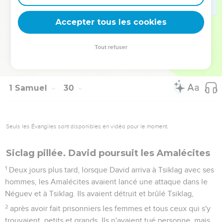
10
Par conséquent lève-toi de bon matin, ainsi que les
serviteurs de ton maître qui sont venus avec toi. Levez-vous
Accepter tous les cookies
de bon matin et partez dès qu’il fera jour. »
11
David et ses hommes se levèrent de bonne heure pour
Tout refuser
partir dès le matin et retourner dans le pays des Philistins.
Quant aux Philistins, ils montèrent à Jizreel.
1 Samuel
30
Seuls les Évangiles sont disponibles en vidéo pour le moment.
Siclag pillée. David poursuit les Amalécites
1
Deux jours plus tard, lorsque David arriva à Tsiklag avec ses
hommes, les Amalécites avaient lancé une attaque dans le
Néguev et à Tsiklag. Ils avaient détruit et brûlé Tsiklag,
2
après avoir fait prisonniers les femmes et tous ceux qui s'y
trouvaient, petits et grands. Ils n'avaient tué personne, mais