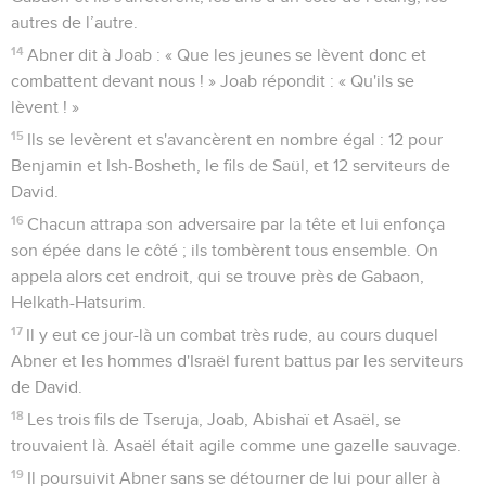
autres de l’autre.
14
Abner dit à Joab : « Que les jeunes se lèvent donc et
combattent devant nous ! » Joab répondit : « Qu'ils se
lèvent ! »
15
Ils se levèrent et s'avancèrent en nombre égal : 12 pour
Benjamin et Ish-Bosheth, le fils de Saül, et 12 serviteurs de
David.
16
Chacun attrapa son adversaire par la tête et lui enfonça
son épée dans le côté ; ils tombèrent tous ensemble. On
appela alors cet endroit, qui se trouve près de Gabaon,
Helkath-Hatsurim.
17
Il y eut ce jour-là un combat très rude, au cours duquel
Abner et les hommes d'Israël furent battus par les serviteurs
de David.
18
Les trois fils de Tseruja, Joab, Abishaï et Asaël, se
trouvaient là. Asaël était agile comme une gazelle sauvage.
19
Il poursuivit Abner sans se détourner de lui pour aller à