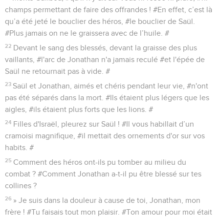
champs permettant de faire des offrandes ! #En effet, c’est là
qu’a été jeté le bouclier des héros, #le bouclier de Saül.
#Plus jamais on ne le graissera avec de l’huile. #
22
Devant le sang des blessés, devant la graisse des plus
vaillants, #l'arc de Jonathan n'a jamais reculé #et l'épée de
Saül ne retournait pas à vide. #
23
Saül et Jonathan, aimés et chéris pendant leur vie, #n'ont
pas été séparés dans la mort. #Ils étaient plus légers que les
aigles, #ils étaient plus forts que les lions. #
24
Filles d'Israël, pleurez sur Saül ! #Il vous habillait d’un
cramoisi magnifique, #il mettait des ornements d'or sur vos
habits. #
25
Comment des héros ont-ils pu tomber au milieu du
combat ? #Comment Jonathan a-t-il pu être blessé sur tes
collines ?
26
» Je suis dans la douleur à cause de toi, Jonathan, mon
frère ! #Tu faisais tout mon plaisir. #Ton amour pour moi était