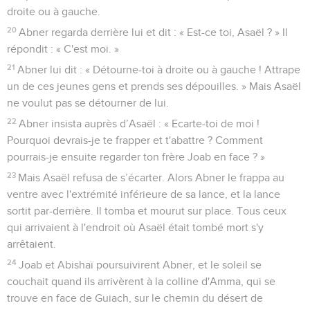
droite ou à gauche.
20
Abner regarda derrière lui et dit : « Est-ce toi, Asaël ? » Il
répondit : « C'est moi. »
21
Abner lui dit : « Détourne-toi à droite ou à gauche ! Attrape
un de ces jeunes gens et prends ses dépouilles. » Mais Asaël
ne voulut pas se détourner de lui.
22
Abner insista auprès d’Asaël : « Ecarte-toi de moi !
Pourquoi devrais-je te frapper et t'abattre ? Comment
pourrais-je ensuite regarder ton frère Joab en face ? »
23
Mais Asaël refusa de s’écarter. Alors Abner le frappa au
ventre avec l'extrémité inférieure de sa lance, et la lance
sortit par-derrière. Il tomba et mourut sur place. Tous ceux
qui arrivaient à l'endroit où Asaël était tombé mort s'y
arrêtaient.
24
Joab et Abishaï poursuivirent Abner, et le soleil se
couchait quand ils arrivèrent à la colline d'Amma, qui se
trouve en face de Guiach, sur le chemin du désert de