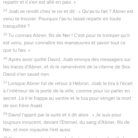
repartir et il s'en est allé en paix. »
24
Joab se rendit chez le roi et dit : « Qu'as-tu fait ? Abner est
venu te trouver. Pourquoi l'as-tu laissé repartir en toute
tranquillité ?
25
Tu connais Abner, fils de Ner ! C'est pour te tromper qu'il
est venu, pour connaître tes manœuvres et savoir tout ce
que tu fais. »
26
Après avoir quitté David, Joab envoya des messagers sur
les traces d'Abner, et ils le ramenèrent de la citerne de Sira.
David n'en savait rien.
27
Lorsque Abner fut de retour à Hébron, Joab le tira à l'écart
à l’intérieur de la porte de la ville, comme pour lui parler en
secret. Là il le frappa au ventre et le tua pour venger la mort
de son frère Asaël.
28
David l'apprit par la suite et il dit alors : « Je suis pour
toujours innocent, devant l'Eternel, du sang d'Abner, fils de
Ner, et mon royaume l'est aussi.
29