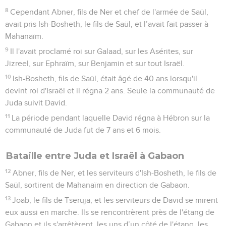
8
Cependant Abner, fils de Ner et chef de l'armée de Saül,
avait pris Ish-Bosheth, le fils de Saül, et l’avait fait passer à
Mahanaïm.
9
Il l'avait proclamé roi sur Galaad, sur les Asérites, sur
Jizreel, sur Ephraïm, sur Benjamin et sur tout Israël.
10
Ish-Bosheth, fils de Saül, était âgé de 40 ans lorsqu'il
devint roi d'Israël et il régna 2 ans. Seule la communauté de
Juda suivit David.
11
La période pendant laquelle David régna à Hébron sur la
communauté de Juda fut de 7 ans et 6 mois.
Bataille entre Juda et Israël à Gabaon
12
Abner, fils de Ner, et les serviteurs d'Ish-Bosheth, le fils de
Saül, sortirent de Mahanaïm en direction de Gabaon.
13
Joab, le fils de Tseruja, et les serviteurs de David se mirent
eux aussi en marche. Ils se rencontrèrent près de l'étang de
Gabaon et ils s'arrêtèrent, les uns d’un côté de l'étang, les