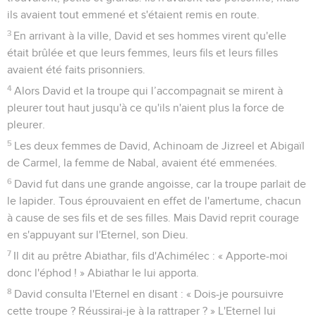
ils avaient tout emmené et s'étaient remis en route.
3
En arrivant à la ville, David et ses hommes virent qu'elle
était brûlée et que leurs femmes, leurs fils et leurs filles
avaient été faits prisonniers.
4
Alors David et la troupe qui l’accompagnait se mirent à
pleurer tout haut jusqu'à ce qu'ils n'aient plus la force de
pleurer.
5
Les deux femmes de David, Achinoam de Jizreel et Abigaïl
de Carmel, la femme de Nabal, avaient été emmenées.
6
David fut dans une grande angoisse, car la troupe parlait de
le lapider. Tous éprouvaient en effet de l'amertume, chacun
à cause de ses fils et de ses filles. Mais David reprit courage
en s'appuyant sur l'Eternel, son Dieu.
7
Il dit au prêtre Abiathar, fils d'Achimélec : « Apporte-moi
donc l'éphod ! » Abiathar le lui apporta.
8
David consulta l'Eternel en disant : « Dois-je poursuivre
cette troupe ? Réussirai-je à la rattraper ? » L'Eternel lui