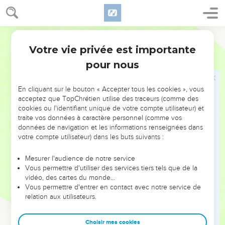
nos hommes ?
5
N'est-ce pas en l’honneur de ce David que l'on chantait en
Segond 21
dansant : ‘Saül a frappé ses 1000, et David ses 10'000’ ? »
Votre vie privée est importante
6
Akish appela David et lui dit : « L'Eternel est vivant ! Tu es
1 Samuel
29
un homme droit et j'aime te voir aller et venir avec moi dans
pour nous
le camp, car je n'ai rien trouvé de mal en toi depuis ton
arrivée chez moi jusqu'à aujourd’hui. Mais tu ne plais pas aux
En cliquant sur le bouton « Accepter tous les cookies », vous
princes.
acceptez que TopChrétien utilise des traceurs (comme des
cookies ou l'identifiant unique de votre compte utilisateur) et
7
Repars donc, va-t'en en paix, pour ne rien faire qui déplaise
traite vos données à caractère personnel (comme vos
aux princes des Philistins. »
données de navigation et les informations renseignées dans
votre compte utilisateur) dans les buts suivants :
8
David dit à Akish : « Mais qu'ai-je fait et qu'as-tu trouvé
chez moi, ton serviteur, depuis que je suis avec toi jusqu'à
Mesurer l'audience de notre service
aujourd’hui, pour que je ne puisse pas aller combattre les
Vous permettre d'utiliser des services tiers tels que de la
ennemis de mon seigneur le roi ? »
vidéo, des cartes du monde…
Vous permettre d'entrer en contact avec notre service de
9
Akish répondit à David : « Je le sais bien, car tu me plais
relation aux utilisateurs.
autant qu’un ange de Dieu. Mais les princes des Philistins
refusent que tu montes avec eux au combat.
Choisir mes cookies