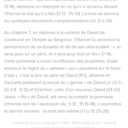
13.14), demeure un exemple en ce qu’il a reconnu devant
l’Eternel le mal qu’il a fait (12.13 ; Ps 51). Le livre se termine
sur quelques documents complémentaires (ch.21 à 24).
Au chapitre 7, en réponse à la volonté de David de
construire un Temple au Seigneur, l’Eternel lui annonce la
permanence de sa dynastie et dit de son descendant : « Je
serai pour lui un père, et il sera pour moi un fils » (7.14).
Cette promesse a nourri la réflexion des prophètes. Esaïe
annonce le règne du « rameau » qui « poussera sur le tronc
d’Isaï », c’est-à-dire du père de David (11.1), Jérémie et
Zacharie prédisent la venue du « germe » de David (Jr 23.5 ;
Za 3.8 ; 6.12) et Ezéchiel, celle d’un nouveau David (34.23).
Jésus, « fils » de David, est venu accomplir la promesse :
intronisé lors de l’ascension (Ac 5.31 ; 15.16-18), il soumettra
le dernier ennemi : la mort elle-même (1 Co 15.25-26).
La Bible Du Semeur Copyright © 1992, 1999 by Biblica, Inc.® Used by