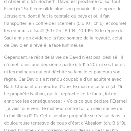
d’Abner et d’Ich-Bocheth, David est proclamé roi sur tout
Israël (5.1-5). Il consolide alors son pouvoir : il s’empare de
Jérusalem, dont il fait la capitale du pays et où il fait
transporter le « coffre de l’Eternel » (5.6-10 ; ch.6), et soumet
les ennemis d’Israël (5.17-25 ; 8.1-14 ; 10.1-19). Si le règne de
Saül a mis en évidence la face sombre de la royauté, celui
de David en a révélé la face lumineuse.
Cependant, le récit de la vie de David n’est pas idéalisé : il
n’omet, dans une deuxième partie (ch.11 à 20), ni ses fautes
ni les malheurs qui ont déchiré sa famille et parcouru son
règne. Car David s’est rendu coupable d’un adultère avec
Bath-Chéba et du meurtre d’Urie, le mari de celle-ci (ch.11).
Le prophète Nathan, qui lui reproche cette faute, lui en
annonce les conséquences : « Voici ce que déclare l’Eternel
: je vais faire venir le malheur contre toi, du sein même de
ta famille » (12.11). Cette sombre prophétie se réalise dans la
douloureuse tentative de coup d’état d’Absalom (ch.13 à 19).
David, homme « qui correspond aux désirs » de Dieu (1 S