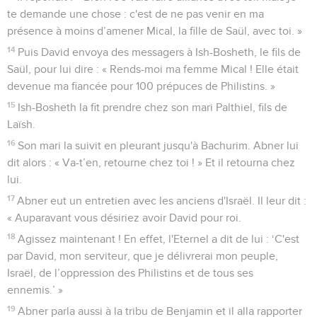
te demande une chose : c'est de ne pas venir en ma
présence à moins d’amener Mical, la fille de Saül, avec toi. »
14
Puis David envoya des messagers à Ish-Bosheth, le fils de
Saül, pour lui dire : « Rends-moi ma femme Mical ! Elle était
devenue ma fiancée pour 100 prépuces de Philistins. »
15
Ish-Bosheth la fit prendre chez son mari Palthiel, fils de
Laïsh.
16
Son mari la suivit en pleurant jusqu'à Bachurim. Abner lui
dit alors : « Va-t’en, retourne chez toi ! » Et il retourna chez
lui.
17
Abner eut un entretien avec les anciens d'Israël. Il leur dit :
« Auparavant vous désiriez avoir David pour roi.
18
Agissez maintenant ! En effet, l'Eternel a dit de lui : ‘C'est
par David, mon serviteur, que je délivrerai mon peuple,
Israël, de l’oppression des Philistins et de tous ses
ennemis.’ »
19
Abner parla aussi à la tribu de Benjamin et il alla rapporter