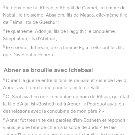
3
le deuxième fut Kileab, d'Abigaïl de Carmel, la femme de
Nabal ; le troisième, Absalom, fils de Maaca, elle-même fille
de Talmaï, roi de Gueshur ;
4
le quatrième, Adonija, fils de Haggith ; le cinquième,
Shephathia, fils d'Abithal ;
5
le sixième, Jithream, de sa femme Egla. Tels sont les fils
que David eut à Hébron.
Abner se brouille avec Ichebaal
6
Durant la guerre entre la famille de Saül et celle de David,
Abner avait tenu ferme pour la famille de Saül.
7
Or Saül avait eu une concubine du nom de Ritspa, qui était
la fille d'Ajja. Ish-Bosheth dit à Abner : « Pourquoi as-tu eu
des relations avec la concubine de mon père ? »
8
Abner fut très irrité des paroles d'Ish-Bosheth et répondit :
« Suis-je une tête de chien à la solde de Juda ? Je fais
aujourd'hui preuve de bonté envers la famille de ton père