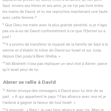
Saül, envers ses frères et ses amis, je ne t'ai pas livré entre
les mains de David, et tu me reproches maintenant une faute
avec cette femme ?
9
Que Dieu me traite avec la plus grande sévérité, si je n'agis
pas vis-à-vis de David conformément à ce que l'Eternel lui a
juré !
10
Il a promis de transférer la royauté de la famille de Saül à la
sienne et d’établir le trône de David sur Israël et sur Juda,
depuis Dan jusqu'à Beer-Shéba. »
11
Ish-Bosheth n'osa pas répliquer un seul mot à Abner, parce
qu'il avait peur de lui.
Abner se rallie à David
12
Abner envoya des messagers à David pour lui dire de sa
part : « A qui appartient le pays ? Fais alliance avec moi et je
t'aiderai à gagner la faveur de tout Israël. »
13
Il répondit : « Bien ! Je vais faire alliance avec toi. Mais je