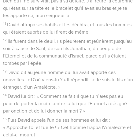
bien qu'il ne survivrait pas à sa défaite. J'ai retiré la couronne
qui était sur sa tête et le bracelet qu'il avait au bras et je te
les apporte ici, mon seigneur. »
11
David attrapa ses habits et les déchira, et tous les hommes
qui étaient auprès de lui firent de même.
12
Ils furent dans le deuil, ils pleurèrent et jeûnèrent jusqu'au
soir à cause de Saül, de son fils Jonathan, du peuple de
l'Eternel et de la communauté d'Israël, parce qu'ils étaient
tombés par l'épée.
13
David dit au jeune homme qui lui avait apporté ces
nouvelles : « D'où viens-tu ? » Il répondit : « Je suis le fils d'un
étranger, d'un Amalécite. »
14
David lui dit : « Comment se fait-il que tu n’aies pas eu
peur de porter la main contre celui que l'Eternel a désigné
par onction et de lui donner la mort ? »
15
Puis David appela l'un de ses hommes et lui dit :
« Approche-toi et tue-le ! » Cet homme frappa l'Amalécite et
celui-ci mourut