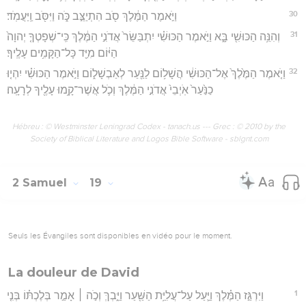
30
וַיֹּ֣אמֶר הַמֶּ֔לֶךְ סֹ֖ב הִתְיַצֵּ֣ב כֹּ֑ה וַיִּסֹּ֖ב וַֽיַּעֲמֹֽד׃
31
וְהִנֵּ֥ה הַכּוּשִׁ֖י בָּ֑א וַיֹּ֣אמֶר הַכּוּשִׁ֗י יִתְבַּשֵּׂר֙ אֲדֹנִ֣י הַמֶּ֔לֶךְ כִּֽי־שְׁפָטְךָ֤ יְהוָה֙
הַיּ֔וֹם מִיַּ֖ד כָּל־הַקָּמִ֥ים עָלֶֽיךָ׃
32
וַיֹּ֤אמֶר הַמֶּ֙לֶךְ֙ אֶל־הַכּוּשִׁ֔י הֲשָׁל֥וֹם לַנַּ֖עַר לְאַבְשָׁל֑וֹם וַיֹּ֣אמֶר הַכּוּשִׁ֗י יִהְי֤וּ
כַנַּ֙עַר֙ אֹֽיְבֵי֙ אֲדֹנִ֣י הַמֶּ֔לֶךְ וְכֹ֛ל אֲשֶׁר־קָ֥מוּ עָלֶ֖יךָ לְרָעָֽה׃
Hébreu : © Westminster Leningrad Codex - tanach.us --- Grec : © 2010 by the
Society of Biblical Literature and Logos Bible Software - sblgnt.com
2 Samuel
19
Seuls les Évangiles sont disponibles en vidéo pour le moment.
La douleur de David
1
וַיִּרְגַּ֣ז הַמֶּ֗לֶךְ וַיַּ֛עַל עַל־עֲלִיַּ֥ת הַשַּׁ֖עַר וַיֵּ֑בְךְּ וְכֹ֣ה ׀ אָמַ֣ר בְּלֶכְתּ֗וֹ בְּנִ֤י