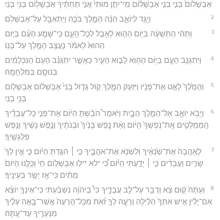
אַבְשָׁלוֹם֙ בְּנִ֣י בְנִ֣י אַבְשָׁל֔וֹם מִֽי־יִתֵּ֤ן מוּתִי֙ אֲנִ֣י תַחְתֶּ֔יךָ אַבְשָׁל֖וֹם בְּנִ֥י בְנִֽי׃
2
וַיֻּגַּ֖ד לְיוֹאָ֑ב הִנֵּ֨ה הַמֶּ֧לֶךְ בֹּכֶ֛ה וַיִּתְאַבֵּ֖ל עַל־אַבְשָׁלֹֽם׃
3
וַתְּהִ֨י הַתְּשֻׁעָ֜ה בַּיּ֥וֹם הַה֛וּא לְאֵ֖בֶל לְכָל־הָעָ֑ם כִּֽי־שָׁמַ֣ע הָעָ֗ם בַּיּ֤וֹם
הַהוּא֙ לֵאמֹ֔ר נֶעֱצַ֥ב הַמֶּ֖לֶךְ עַל־בְּנֽוֹ׃
4
וַיִּתְגַּנֵּ֥ב הָעָ֛ם בַּיּ֥וֹם הַה֖וּא לָב֣וֹא הָעִ֑יר כַּאֲשֶׁ֣ר יִתְגַּנֵּ֗ב הָעָם֙ הַנִּכְלָמִ֔ים
בְּנוּסָ֖ם בַּמִּלְחָמָֽה׃
5
וְהַמֶּ֙לֶךְ֙ לָאַ֣ט אֶת־פָּנָ֔יו וַיִּזְעַ֥ק הַמֶּ֖לֶךְ ק֣וֹל גָּד֑וֹל בְּנִי֙ אַבְשָׁל֔וֹם אַבְשָׁל֖וֹם
בְּנִ֥י בְנִֽי׃
6
וַיָּבֹ֥א יוֹאָ֛ב אֶל־הַמֶּ֖לֶךְ הַבָּ֑יִת וַיֹּאמֶר֩ הֹבַ֨שְׁתָּ הַיּ֜וֹם אֶת־פְּנֵ֣י כָל־עֲבָדֶ֗יךָ
הַֽמְמַלְּטִ֤ים אֶֽת־נַפְשְׁךָ֙ הַיּ֔וֹם וְאֵ֨ת נֶ֤פֶשׁ בָּנֶ֙יךָ֙ וּבְנֹתֶ֔יךָ וְנֶ֣פֶשׁ נָשֶׁ֔יךָ וְנֶ֖פֶשׁ
פִּלַגְשֶֽׁיךָ׃
7
לְאַֽהֲבָה֙ אֶת־שֹׂ֣נְאֶ֔יךָ וְלִשְׂנֹ֖א אֶת־אֹהֲבֶ֑יךָ כִּ֣י ׀ הִגַּ֣דְתָּ הַיּ֗וֹם כִּ֣י אֵ֤ין לְךָ֙
שָׂרִ֣ים וַעֲבָדִ֔ים כִּ֣י ׀ יָדַ֣עְתִּי הַיּ֗וֹם כִּ֠י *לא **ל֣וּ אַבְשָׁל֥וֹם חַי֙ וְכֻלָּ֤נוּ הַיּוֹם֙
מֵתִ֔ים כִּי־אָ֖ז יָשָׁ֥ר בְּעֵינֶֽיךָ׃
8
וְעַתָּה֙ ק֣וּם צֵ֔א וְדַבֵּ֖ר עַל־לֵ֣ב עֲבָדֶ֑יךָ כִּי֩ בַיהוָ֨ה נִשְׁבַּ֜עְתִּי כִּי־אֵינְךָ֣ יוֹצֵ֗א
אִם־יָלִ֨ין אִ֤ישׁ אִתְּךָ֙ הַלַּ֔יְלָה וְרָעָ֧ה לְךָ֣ זֹ֗את מִכָּל־הָרָעָה֙ אֲשֶׁר־בָּ֣אָה עָלֶ֔יךָ
מִנְּעֻרֶ֖יךָ עַד־עָֽתָּה׃