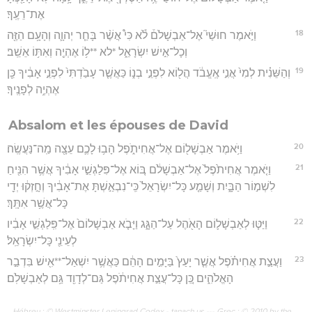
אֶת־רֵעֶֽךָ׃
18
וַיֹּ֣אמֶר חוּשַׁי֮ אֶל־אַבְשָׁלֹם֒ לֹ֕א כִּי֩ אֲשֶׁ֨ר בָּחַ֧ר יְהוָ֛ה וְהָעָ֥ם הַזֶּ֖ה
וְכָל־אִ֣ישׁ יִשְׂרָאֵ֑ל *לא **ל֥וֹ אֶהְיֶ֖ה וְאִתּ֥וֹ אֵשֵֽׁב׃
19
וְהַשֵּׁנִ֗ית לְמִי֙ אֲנִ֣י אֶֽעֱבֹ֔ד הֲל֖וֹא לִפְנֵ֣י בְנ֑וֹ כַּאֲשֶׁ֤ר עָבַ֙דְתִּי֙ לִפְנֵ֣י אָבִ֔יךָ כֵּ֖ן
אֶהְיֶ֥ה לְפָנֶֽיךָ׃
Absalom et les épouses de David
20
וַיֹּ֥אמֶר אַבְשָׁל֖וֹם אֶל־אֲחִיתֹ֑פֶל הָב֥וּ לָכֶ֛ם עֵצָ֖ה מַֽה־נַּעֲשֶֽׂה׃
21
וַיֹּ֤אמֶר אֲחִיתֹ֙פֶל֙ אֶל־אַבְשָׁלֹ֔ם בּ֚וֹא אֶל־פִּלַגְשֵׁ֣י אָבִ֔יךָ אֲשֶׁ֥ר הִנִּ֖יחַ
לִשְׁמ֣וֹר הַבָּ֑יִת וְשָׁמַ֤ע כָּל־יִשְׂרָאֵל֙ כִּֽי־נִבְאַ֣שְׁתָּ אֶת־אָבִ֔יךָ וְחָ֣זְק֔וּ יְדֵ֖י
כָּל־אֲשֶׁ֥ר אִתָּֽךְ׃
22
וַיַּטּ֧וּ לְאַבְשָׁל֛וֹם הָאֹ֖הֶל עַל־הַגָּ֑ג וַיָּבֹ֤א אַבְשָׁלוֹם֙ אֶל־פִּֽלַגְשֵׁ֣י אָבִ֔יו
לְעֵינֵ֖י כָּל־יִשְׂרָאֵֽל׃
23
וַעֲצַ֣ת אֲחִיתֹ֗פֶל אֲשֶׁ֤ר יָעַץ֙ בַּיָּמִ֣ים הָהֵ֔ם כַּאֲשֶׁ֥ר יִשְׁאַל־**אִ֖ישׁ בִּדְבַ֣ר
הָאֱלֹהִ֑ים כֵּ֚ן כָּל־עֲצַ֣ת אֲחִיתֹ֔פֶל גַּם־לְדָוִ֖ד גַּ֥ם לְאַבְשָׁלֹֽם׃
Hébreu : © Westminster Leningrad Codex - tanach.us --- Grec : © 2010 by the