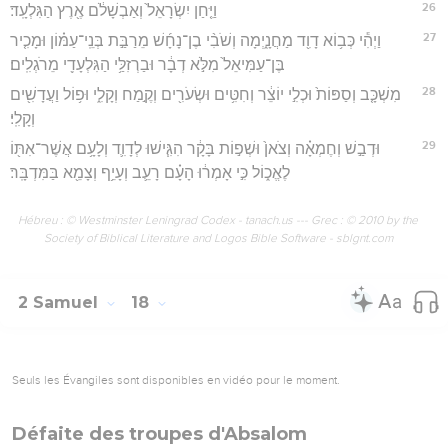
26
וַיִּ֤חַן יִשְׂרָאֵל֙ וְאַבְשָׁלֹ֔ם אֶ֖רֶץ הַגִּלְעָֽד׃
27
וַיְהִ֕י כְּב֥וֹא דָוִ֖ד מַחֲנָ֑יְמָה וְשֹׁבִ֨י בֶן־נָחָ֜שׁ מֵרַבַּ֣ת בְּנֵֽי־עַמּ֗וֹן וּמָכִ֤יר
בֶּן־עַמִּיאֵל֙ מִלֹּ֣א דְבָ֔ר וּבַרְזִלַּ֥י הַגִּלְעָדִ֖י מֵרֹגְלִֽים׃
28
מִשְׁכָּ֤ב וְסַפּוֹת֙ וּכְלִ֣י יוֹצֵ֔ר וְחִטִּ֥ים וּשְׂעֹרִ֖ים וְקֶ֣מַח וְקָלִ֑י וּפ֥וֹל וַעֲדָשִׁ֖ים
וְקָלִֽי׃
29
וּדְבַ֣שׁ וְחֶמְאָ֗ה וְצֹאן֙ וּשְׁפ֣וֹת בָּקָ֔ר הִגִּ֧ישׁוּ לְדָוִ֛ד וְלָעָ֥ם אֲשֶׁר־אִתּ֖וֹ
לֶאֱכ֑וֹל כִּ֣י אָמְר֔וּ הָעָ֗ם רָעֵ֛ב וְעָיֵ֥ף וְצָמֵ֖א בַּמִּדְבָּֽר׃
Hébreu : © Westminster Leningrad Codex - tanach.us --- Grec : © 2010 by the
Society of Biblical Literature and Logos Bible Software - sblgnt.com
2 Samuel
18
Seuls les Évangiles sont disponibles en vidéo pour le moment.
Défaite des troupes d'Absalom