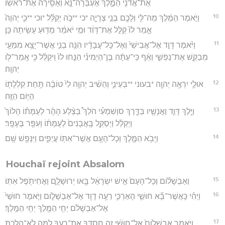
אֶת־אֲדֹנִ֖י הַמֶּ֑לֶךְ אֶעְבְּרָה־נָּ֖א וְאָסִ֥ירָה אֶת־רֹאשֽׁוֹ׃
10
וַיֹּ֣אמֶר הַמֶּ֔לֶךְ מַה־לִּ֥י וְלָכֶ֖ם בְּנֵ֣י צְרֻיָ֑ה *כי **כֹּ֣ה יְקַלֵּ֗ל *וכי **כִּ֤י יְהוָה֙
אָ֤מַר לוֹ֙ קַלֵּ֣ל אֶת־דָּוִ֔ד וּמִ֣י יֹאמַ֔ר מַדּ֖וּעַ עָשִׂ֥יתָה כֵּֽן׃
11
וַיֹּ֨אמֶר דָּוִ֤ד אֶל־אֲבִישַׁי֙ וְאֶל־כָּל־עֲבָדָ֔יו הִנֵּ֥ה בְנִ֛י אֲשֶׁר־יָצָ֥א מִמֵּעַ֖י
מְבַקֵּ֣שׁ אֶת־נַפְשִׁ֑י וְאַ֨ף כִּֽי־עַתָּ֜ה בֶּן־הַיְמִינִ֗י הַנִּ֤חוּ לוֹ֙ וִֽיקַלֵּ֔ל כִּ֥י אָֽמַר־ל֖וֹ
יְהוָֽה׃
12
אוּלַ֛י יִרְאֶ֥ה יְהוָ֖ה *בעוני **בְּעֵינִ֑י וְהֵשִׁ֨יב יְהוָ֥ה לִי֙ טוֹבָ֔ה תַּ֥חַת קִלְלָת֖וֹ
הַיּ֥וֹם הַזֶּֽה׃
13
וַיֵּ֧לֶךְ דָּוִ֛ד וַאֲנָשָׁ֖יו בַּדָּ֑רֶךְ סוְשִׁמְעִ֡י הֹלֵךְ֩ בְּצֵ֨לַע הָהָ֜ר לְעֻמָּת֗וֹ הָלוֹךְ֙
וַיְקַלֵּ֔ל וַיְסַקֵּ֤ל בָּֽאֲבָנִים֙ לְעֻמָּת֔וֹ וְעִפַּ֖ר בֶּעָפָֽר׃
14
וַיָּבֹ֥א הַמֶּ֛לֶךְ וְכָל־הָעָ֥ם אֲשֶׁר־אִתּ֖וֹ עֲיֵפִ֑ים וַיִּנָּפֵ֖שׁ שָֽׁם׃
Houchaï rejoint Absalom
15
וְאַבְשָׁל֗וֹם וְכָל־הָעָם֙ אִ֣ישׁ יִשְׂרָאֵ֔ל בָּ֖אוּ יְרוּשָׁלִָ֑ם וַאֲחִיתֹ֖פֶל אִתּֽוֹ׃
16
וַיְהִ֗י כַּֽאֲשֶׁר־בָּ֞א חוּשַׁ֧י הָאַרְכִּ֛י רֵעֶ֥ה דָוִ֖ד אֶל־אַבְשָׁל֑וֹם וַיֹּ֤אמֶר חוּשַׁי֙
אֶל־אַבְשָׁלֹ֔ם יְחִ֥י הַמֶּ֖לֶךְ יְחִ֥י הַמֶּֽלֶךְ׃
17
וַיֹּ֤אמֶר אַבְשָׁלוֹם֙ אֶל־חוּשַׁ֔י זֶ֥ה חַסְדְּךָ֖ אֶת־רֵעֶ֑ךָ לָ֥מָּה לֹֽא־הָלַ֖כְתָּ