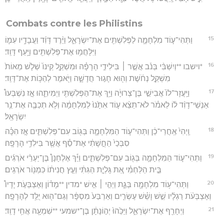
Combats contre les Philistins
15
וַתְּהִי־ע֧וֹד מִלְחָמָ֛ה לַפְּלִשְׁתִּ֖ים אֶת־יִשְׂרָאֵ֑ל וַיֵּ֨רֶד דָּוִ֜ד וַעֲבָדָ֥יו עִמּ֛וֹ
וַיִּלָּחֲמ֥וּ אֶת־פְּלִשְׁתִּ֖ים וַיָּ֥עַף דָּוִֽד׃
16
*וישבו **וְיִשְׁבִּ֨י בְּנֹ֜ב אֲשֶׁ֣ר ׀ בִּילִידֵ֣י הָרָפָ֗ה וּמִשְׁקַ֤ל קֵינוֹ֙ שְׁלֹ֤שׁ מֵאוֹת֙
מִשְׁקַ֣ל נְחֹ֔שֶׁת וְה֖וּא חָג֣וּר חֲדָשָׁ֑ה וַיֹּ֖אמֶר לְהַכּ֥וֹת אֶת־דָּוִֽד׃
17
וַיַּֽעֲזָר־לוֹ֙ אֲבִישַׁ֣י בֶּן־צְרוּיָ֔ה וַיַּ֥ךְ אֶת־הַפְּלִשְׁתִּ֖י וַיְמִיתֵ֑הוּ אָ֣ז נִשְׁבְּעוּ֩
אַנְשֵׁי־דָוִ֨ד ל֜וֹ לֵאמֹ֗ר לֹא־תֵצֵ֨א ע֤וֹד אִתָּ֙נוּ֙ לַמִּלְחָמָ֔ה וְלֹ֥א תְכַבֶּ֖ה אֶת־נֵ֥ר
יִשְׂרָאֵֽל׃
18
וַֽיְהִי֙ אַֽחֲרֵי־כֵ֔ן וַתְּהִי־ע֧וֹד הַמִּלְחָמָ֛ה בְּג֖וֹב עִם־פְּלִשְׁתִּ֑ים אָ֣ז הִכָּ֗ה
סִבְּכַי֙ הַחֻ֣שָׁתִ֔י אֶת־סַ֕ף אֲשֶׁ֖ר בִּילִדֵ֥י הָרָפָֽה׃
19
וַתְּהִי־ע֧וֹד הַמִּלְחָמָ֛ה בְּג֖וֹב עִם־פְּלִשְׁתִּ֑ים וַיַּ֡ךְ אֶלְחָנָן֩ בֶּן־יַעְרֵ֨י אֹרְגִ֜ים
בֵּ֣ית הַלַּחְמִ֗י אֵ֚ת גָּלְיָ֣ת הַגִּתִּ֔י וְעֵ֣ץ חֲנִית֔וֹ כִּמְנ֖וֹר אֹרְגִֽים׃
20
וַתְּהִי־ע֥וֹד מִלְחָמָ֖ה בְּגַ֑ת וַיְהִ֣י ׀ אִ֣ישׁ *מדין **מָד֗וֹן וְאֶצְבְּעֹ֣ת יָדָיו֩
וְאֶצְבְּעֹ֨ת רַגְלָ֜יו שֵׁ֣שׁ וָשֵׁ֗שׁ עֶשְׂרִ֤ים וְאַרְבַּע֙ מִסְפָּ֔ר וְגַם־ה֖וּא יֻלַּ֥ד לְהָרָפָֽה׃
21
וַיְחָרֵ֖ף אֶת־יִשְׂרָאֵ֑ל וַיַּכֵּ֙הוּ֙ יְה֣וֹנָתָ֔ן בֶּן־*שמעי **שִׁמְעָ֖ה אֲחִ֥י דָוִֽד׃