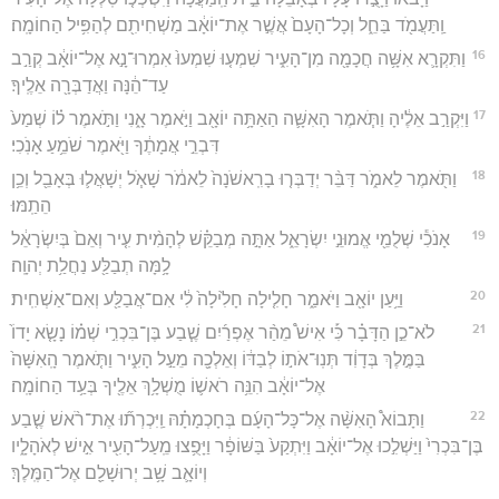
וַֽתַּעֲמֹ֖ד בַּחֵ֑ל וְכָל־הָעָם֙ אֲשֶׁ֣ר אֶת־יוֹאָ֔ב מַשְׁחִיתִ֖ם לְהַפִּ֥יל הַחוֹמָֽה׃
16
וַתִּקְרָ֛א אִשָּׁ֥ה חֲכָמָ֖ה מִן־הָעִ֑יר שִׁמְע֤וּ שִׁמְעוּ֙ אִמְרוּ־נָ֣א אֶל־יוֹאָ֔ב קְרַ֣ב
עַד־הֵ֔נָּה וַאֲדַבְּרָ֖ה אֵלֶֽיךָ׃
17
וַיִּקְרַ֣ב אֵלֶ֔יהָ וַתֹּ֧אמֶר הָאִשָּׁ֛ה הַאַתָּ֥ה יוֹאָ֖ב וַיֹּ֣אמֶר אָ֑נִי וַתֹּ֣אמֶר ל֗וֹ שְׁמַע֙
דִּבְרֵ֣י אֲמָתֶ֔ךָ וַיֹּ֖אמֶר שֹׁמֵ֥עַ אָנֹֽכִי׃
18
וַתֹּ֖אמֶר לֵאמֹ֑ר דַּבֵּ֨ר יְדַבְּר֤וּ בָרִֽאשֹׁנָה֙ לֵאמֹ֔ר שָׁאֹ֧ל יְשָׁאֲל֛וּ בְּאָבֵ֖ל וְכֵ֥ן
הֵתַֽמּוּ׃
19
אָנֹכִ֕י שְׁלֻמֵ֖י אֱמוּנֵ֣י יִשְׂרָאֵ֑ל אַתָּ֣ה מְבַקֵּ֗שׁ לְהָמִ֨ית עִ֤יר וְאֵם֙ בְּיִשְׂרָאֵ֔ל
לָ֥מָּה תְבַלַּ֖ע נַחֲלַ֥ת יְהוָֽה׃
20
וַיַּ֥עַן יוֹאָ֖ב וַיֹּאמַ֑ר חָלִ֤ילָה חָלִ֙ילָה֙ לִ֔י אִם־אֲבַלַּ֖ע וְאִם־אַשְׁחִֽית׃
21
לֹא־כֵ֣ן הַדָּבָ֗ר כִּ֡י אִישׁ֩ מֵהַ֨ר אֶפְרַ֜יִם שֶׁ֧בַע בֶּן־בִּכְרִ֣י שְׁמ֗וֹ נָשָׂ֤א יָדוֹ֙
בַּמֶּ֣לֶךְ בְּדָוִ֔ד תְּנֽוּ־אֹת֣וֹ לְבַדּ֔וֹ וְאֵלְכָ֖ה מֵעַ֣ל הָעִ֑יר וַתֹּ֤אמֶר הָֽאִשָּׁה֙
אֶל־יוֹאָ֔ב הִנֵּ֥ה רֹאשׁ֛וֹ מֻשְׁלָ֥ךְ אֵלֶ֖יךָ בְּעַ֥ד הַחוֹמָֽה׃
22
וַתָּבוֹא֩ הָאִשָּׁ֨ה אֶל־כָּל־הָעָ֜ם בְּחָכְמָתָ֗הּ וַֽיִּכְרְת֞וּ אֶת־רֹ֨אשׁ שֶׁ֤בַע
בֶּן־בִּכְרִי֙ וַיַּשְׁלִ֣כוּ אֶל־יוֹאָ֔ב וַיִּתְקַע֙ בַּשּׁוֹפָ֔ר וַיָּפֻ֥צוּ מֵֽעַל־הָעִ֖יר אִ֣ישׁ לְאֹהָלָ֑יו
וְיוֹאָ֛ב שָׁ֥ב יְרוּשָׁלִַ֖ם אֶל־הַמֶּֽלֶךְ׃