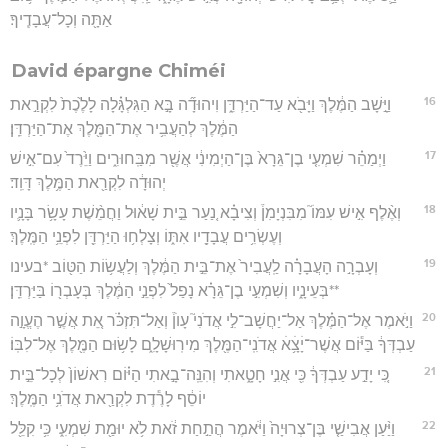
אַתָּ֖ה וְכָל־עֲבָדֶֽיךָ׃
David épargne Chiméi
16
וַיָּ֣שָׁב הַמֶּ֔לֶךְ וַיָּבֹ֖א עַד־הַיַּרְדֵּ֑ן וִיהוּדָ֞ה בָּ֣א הַגִּלְגָּ֗לָה לָלֶ֙כֶת֙ לִקְרַ֣את
הַמֶּ֔לֶךְ לְהַעֲבִ֥יר אֶת־הַמֶּ֖לֶךְ אֶת־הַיַּרְדֵּֽן׃
17
וַיְמַהֵ֗ר שִׁמְעִ֤י בֶן־גֵּרָא֙ בֶּן־הַיְמִינִ֔י אֲשֶׁ֖ר מִבַּֽחוּרִ֑ים וַיֵּ֙רֶד֙ עִם־אִ֣ישׁ
יְהוּדָ֔ה לִקְרַ֖את הַמֶּ֥לֶךְ דָּוִֽד׃
18
וְאֶ֨לֶף אִ֣ישׁ עִמּוֹ֮ מִבִּנְיָמִן֒ וְצִיבָ֗א נַ֚עַר בֵּ֣ית שָׁא֔וּל וַחֲמֵ֨שֶׁת עָשָׂ֥ר בָּנָ֛יו
וְעֶשְׂרִ֥ים עֲבָדָ֖יו אִתּ֑וֹ וְצָלְח֥וּ הַיַּרְדֵּ֖ן לִפְנֵ֥י הַמֶּֽלֶךְ׃
19
וְעָבְרָ֣ה הָעֲבָרָ֗ה לַֽעֲבִיר֙ אֶת־בֵּ֣ית הַמֶּ֔לֶךְ וְלַעֲשׂ֥וֹת הַטּ֖וֹב *בעינו
**בְּעֵינָ֑יו וְשִׁמְעִ֣י בֶן־גֵּרָ֗א נָפַל֙ לִפְנֵ֣י הַמֶּ֔לֶךְ בְּעָבְר֖וֹ בַּיַּרְדֵּֽן׃
20
וַיֹּ֣אמֶר אֶל־הַמֶּ֗לֶךְ אַל־יַחֲשָׁב־לִ֣י אֲדֹנִי֮ עָוֺן֒ וְאַל־תִּזְכֹּ֗ר אֵ֚ת אֲשֶׁ֣ר הֶעֱוָ֣ה
עַבְדְּךָ֔ בַּיּ֕וֹם אֲשֶׁר־יָׄצָ֥ׄאׄ אֲדֹנִֽי־הַמֶּ֖לֶךְ מִירֽוּשָׁלִָ֑ם לָשׂ֥וּם הַמֶּ֖לֶךְ אֶל־לִבּֽוֹ׃
21
כִּ֚י יָדַ֣ע עַבְדְּךָ֔ כִּ֖י אֲנִ֣י חָטָ֑אתִי וְהִנֵּֽה־בָ֣אתִי הַיּ֗וֹם רִאשׁוֹן֙ לְכָל־בֵּ֣ית
יוֹסֵ֔ף לָרֶ֕דֶת לִקְרַ֖את אֲדֹנִ֥י הַמֶּֽלֶךְ׃
22
וַיַּ֨עַן אֲבִישַׁ֤י בֶּן־צְרוּיָה֙ וַיֹּ֔אמֶר הֲתַ֣חַת זֹ֔את לֹ֥א יוּמַ֖ת שִׁמְעִ֑י כִּ֥י קִלֵּ֖ל