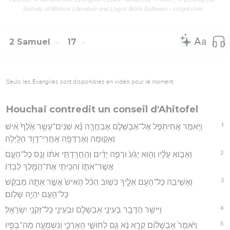
Society of Biblical Literature and Logos Bible Software - sblgnt.com
2 Samuel
17
Seuls les Évangiles sont disponibles en vidéo pour le moment.
Houchaï contredit un conseil d'Ahitofel
1
וַיֹּ֥אמֶר אֲחִיתֹ֖פֶל אֶל־אַבְשָׁלֹ֑ם אֶבְחֲרָ֣ה נָּ֗א שְׁנֵים־עָשָׂ֥ר אֶ֙לֶף֙ אִ֔ישׁ
וְאָק֛וּמָה וְאֶרְדְּפָ֥ה אַחֲרֵי־דָוִ֖ד הַלָּֽיְלָה׃
2
וְאָב֣וֹא עָלָ֗יו וְה֤וּא יָגֵ֙עַ֙ וּרְפֵ֣ה יָדַ֔יִם וְהַֽחֲרַדְתִּ֣י אֹת֔וֹ וְנָ֖ס כָּל־הָעָ֣ם
אֲשֶׁר־אִתּ֑וֹ וְהִכֵּיתִ֥י אֶת־הַמֶּ֖לֶךְ לְבַדּֽוֹ׃
3
וְאָשִׁ֥יבָה כָל־הָעָ֖ם אֵלֶ֑יךָ כְּשׁ֣וּב הַכֹּ֔ל הָאִישׁ֙ אֲשֶׁ֣ר אַתָּ֣ה מְבַקֵּ֔שׁ
כָּל־הָעָ֖ם יִהְיֶ֥ה שָׁלֽוֹם׃
4
וַיִּישַׁ֥ר הַדָּבָ֖ר בְּעֵינֵ֣י אַבְשָׁלֹ֑ם וּבְעֵינֵ֖י כָּל־זִקְנֵ֥י יִשְׂרָאֵֽל׃
5
וַיֹּ֙אמֶר֙ אַבְשָׁל֔וֹם קְרָ֣א נָ֔א גַּ֖ם לְחוּשַׁ֣י הָאַרְכִּ֑י וְנִשְׁמְעָ֥ה מַה־בְּפִ֖יו