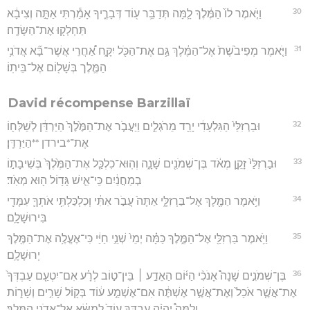
30
וַיֹּ֤אמֶר לוֹ֙ הַמֶּ֔לֶךְ לָ֛מָּה תְּדַבֵּ֥ר ע֖וֹד דְּבָרֶ֑יךָ אָמַ֕רְתִּי אַתָּ֣ה וְצִיבָ֔א
תַּחְלְק֖וּ אֶת־הַשָּׂדֶֽה׃
31
וַיֹּ֤אמֶר מְפִיבֹ֙שֶׁת֙ אֶל־הַמֶּ֔לֶךְ גַּ֥ם אֶת־הַכֹּ֖ל יִקָּ֑ח אַ֠חֲרֵי אֲשֶׁר־בָּ֞א אֲדֹנִ֥י
הַמֶּ֛לֶך בְּשָׁל֖וֹם אֶל־בֵּיתֽוֹ׃
David récompense Barzillaï
32
וּבַרְזִלַּי֙ הַגִּלְעָדִ֔י יָרַ֖ד מֵרֹגְלִ֑ים וַיַּעֲבֹ֤ר אֶת־הַמֶּ֙לֶךְ֙ הַיַּרְדֵּ֔ן לְשַׁלְּח֖וֹ
אֶת־*בירדן **הַיַּרְדֵּֽן׃
33
וּבַרְזִלַּי֙ זָקֵ֣ן מְאֹ֔ד בֶּן־שְׁמֹנִ֖ים שָׁנָ֑ה וְהֽוּא־כִלְכַּ֤ל אֶת־הַמֶּ֙לֶךְ֙ בְּשִׁיבָת֣וֹ
בְמַחֲנַ֔יִם כִּֽי־אִ֛ישׁ גָּד֥וֹל ה֖וּא מְאֹֽד׃
34
וַיֹּ֥אמֶר הַמֶּ֖לֶךְ אֶל־בַּרְזִלָּ֑י אַתָּה֙ עֲבֹ֣ר אִתִּ֔י וְכִלְכַּלְתִּ֥י אֹתְךָ֛ עִמָּדִ֖י
בִּירוּשָׁלִָֽם׃
35
וַיֹּ֥אמֶר בַּרְזִלַּ֖י אֶל־הַמֶּ֑לֶךְ כַּמָּ֗ה יְמֵי֙ שְׁנֵ֣י חַיַּ֔י כִּי־אֶעֱלֶ֥ה אֶת־הַמֶּ֖לֶךְ
יְרוּשָׁלִָֽם׃
36
בֶּן־שְׁמֹנִ֣ים שָׁנָה֩ אָנֹכִ֨י הַיּ֜וֹם הַאֵדַ֣ע ׀ בֵּין־ט֣וֹב לְרָ֗ע אִם־יִטְעַ֤ם עַבְדְּךָ֙
אֶת־אֲשֶׁ֤ר אֹכַל֙ וְאֶת־אֲשֶׁ֣ר אֶשְׁתֶּ֔ה אִם־אֶשְׁמַ֣ע ע֔וֹד בְּק֖וֹל שָׁרִ֣ים וְשָׁר֑וֹת
וְלָמָּה֩ יִֽהְיֶ֨ה עַבְדְּךָ֥ עוֹד֙ לְמַשָּׂ֔א אֶל־אֲדֹנִ֖י הַמֶּֽלֶךְ׃