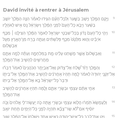
David invité à rentrer à Jérusalem
9
וַיָּ֥קָם הַמֶּ֖לֶךְ וַיֵּ֣שֶׁב בַּשָּׁ֑עַר וּֽלְכָל־הָעָ֞ם הִגִּ֣ידוּ לֵאמֹ֗ר הִנֵּ֤ה הַמֶּ֙לֶךְ֙ יוֹשֵׁ֣ב
בַּשַּׁ֔עַר וַיָּבֹ֤א כָל־הָעָם֙ לִפְנֵ֣י הַמֶּ֔לֶךְ וְיִשְׂרָאֵ֔ל נָ֖ס אִ֥ישׁ לְאֹהָלָֽיו׃
10
וַיְהִ֤י כָל־הָעָם֙ נָד֔וֹן בְּכָל־שִׁבְטֵ֥י יִשְׂרָאֵ֖ל לֵאמֹ֑ר הַמֶּ֜לֶךְ הִצִּילָ֣נוּ ׀ מִכַּ֣ף
אֹיְבֵ֗ינוּ וְה֤וּא מִלְּטָ֙נוּ֙ מִכַּ֣ף פְּלִשְׁתִּ֔ים וְעַתָּ֛ה בָּרַ֥ח מִן־הָאָ֖רֶץ מֵעַ֥ל
אַבְשָׁלֽוֹם׃
11
וְאַבְשָׁלוֹם֙ אֲשֶׁ֣ר מָשַׁ֣חְנוּ עָלֵ֔ינוּ מֵ֖ת בַּמִּלְחָמָ֑ה וְעַתָּ֗ה לָמָ֥ה אַתֶּ֛ם
מַחֲרִשִׁ֖ים לְהָשִׁ֥יב אֶת־הַמֶּֽלֶךְ׃
12
וְהַמֶּ֣לֶךְ דָּוִ֗ד שָׁ֠לַח אֶל־צָד֨וֹק וְאֶל־אֶבְיָתָ֥ר הַכֹּהֲנִים֮ לֵאמֹר֒ דַּבְּר֞וּ
אֶל־זִקְנֵ֤י יְהוּדָה֙ לֵאמֹ֔ר לָ֤מָּה תִֽהְיוּ֙ אַֽחֲרֹנִ֔ים לְהָשִׁ֥יב אֶת־הַמֶּ֖לֶךְ אֶל־בֵּית֑וֹ
וּדְבַר֙ כָּל־יִשְׂרָאֵ֔ל בָּ֥א אֶל־הַמֶּ֖לֶךְ אֶל־בֵּיתֽוֹ׃
13
אַחַ֣י אַתֶּ֔ם עַצְמִ֥י וּבְשָׂרִ֖י אַתֶּ֑ם וְלָ֧מָּה תִהְי֛וּ אַחֲרֹנִ֖ים לְהָשִׁ֥יב
אֶת־הַמֶּֽלֶךְ׃
14
וְלַֽעֲמָשָׂא֙ תֹּֽמְר֔וּ הֲל֛וֹא עַצְמִ֥י וּבְשָׂרִ֖י אָ֑תָּה כֹּ֣ה יַֽעֲשֶׂה־לִּ֤י אֱלֹהִים֙ וְכֹ֣ה
יוֹסִ֔יף אִם־לֹ֠א שַׂר־צָבָ֞א תִּהְיֶ֧ה לְפָנַ֛י כָּל־הַיָּמִ֖ים תַּ֥חַת יוֹאָֽב׃
15
וַיַּ֛ט אֶת־לְבַ֥ב כָּל־אִישׁ־יְהוּדָ֖ה כְּאִ֣ישׁ אֶחָ֑ד וַֽיִּשְׁלְחוּ֙ אֶל־הַמֶּ֔לֶךְ שׁ֥וּב