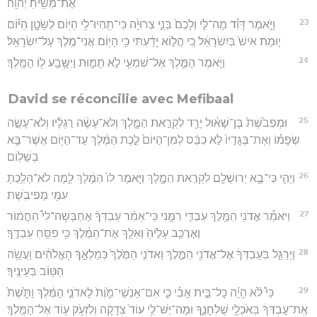
אֶת־מְשִׁ֥יחַ יְהוָֽה׃
23
וַיֹּ֣אמֶר דָּוִ֗ד מַה־לִּ֤י וְלָכֶם֙ בְּנֵ֣י צְרוּיָ֔ה כִּי־תִֽהְיוּ־לִ֥י הַיּ֖וֹם לְשָׂטָ֑ן הַיּ֗וֹם
י֤וּמַת אִישׁ֙ בְּיִשְׂרָאֵ֔ל כִּ֚י הֲל֣וֹא יָדַ֔עְתִּי כִּ֥י הַיּ֖וֹם אֲנִי־מֶ֥לֶךְ עַל־יִשְׂרָאֵֽל׃
24
וַיֹּ֧אמֶר הַמֶּ֛לֶךְ אֶל־שִׁמְעִ֖י לֹ֣א תָמ֑וּת וַיִּשָּׁ֥בַֽע ל֖וֹ הַמֶּֽלֶךְ׃
David se réconcilie avec Mefibaal
25
וּמְפִבֹ֙שֶׁת֙ בֶּן־שָׁא֔וּל יָרַ֖ד לִקְרַ֣את הַמֶּ֑לֶךְ וְלֹא־עָשָׂ֨ה רַגְלָ֜יו וְלֹא־עָשָׂ֣ה
שְׂפָמ֗וֹ וְאֶת־בְּגָדָיו֙ לֹ֣א כִבֵּ֔ס לְמִן־הַיּוֹם֙ לֶ֣כֶת הַמֶּ֔לֶךְ עַד־הַיּ֖וֹם אֲשֶׁר־בָּ֥א
בְשָׁלֽוֹם׃
26
וַיְהִ֛י כִּי־בָ֥א יְרוּשָׁלִַ֖ם לִקְרַ֣את הַמֶּ֑לֶךְ וַיֹּ֤אמֶר לוֹ֙ הַמֶּ֔לֶךְ לָ֛מָּה לֹא־הָלַ֥כְתָּ
עִמִּ֖י מְפִיבֹֽשֶׁת׃
27
וַיֹּאמַ֕ר אֲדֹנִ֥י הַמֶּ֖לֶךְ עַבְדִּ֣י רִמָּ֑נִי כִּֽי־אָמַ֨ר עַבְדְּךָ֜ אֶחְבְּשָׁה־לִּי֩ הַחֲמ֨וֹר
וְאֶרְכַּ֤ב עָלֶ֙יהָ֙ וְאֵלֵ֣ךְ אֶת־הַמֶּ֔לֶךְ כִּ֥י פִסֵּ֖חַ עַבְדֶּֽךָ׃
28
וַיְרַגֵּ֣ל בְּעַבְדְּךָ֔ אֶל־אֲדֹנִ֖י הַמֶּ֑לֶךְ וַאדֹנִ֤י הַמֶּ֙לֶךְ֙ כְּמַלְאַ֣ךְ הָאֱלֹהִ֔ים וַעֲשֵׂ֥ה
הַטּ֖וֹב בְּעֵינֶֽיךָ׃
29
כִּי֩ לֹ֨א הָיָ֜ה כָּל־בֵּ֣ית אָבִ֗י כִּ֤י אִם־אַנְשֵׁי־מָ֙וֶת֙ לַאדֹנִ֣י הַמֶּ֔לֶךְ וַתָּ֙שֶׁת֙
אֶֽת־עַבְדְּךָ֔ בְּאֹכְלֵ֖י שֻׁלְחָנֶ֑ךָ וּמַה־יֶּשׁ־לִ֥י עוֹד֙ צְדָקָ֔ה וְלִזְעֹ֥ק ע֖וֹד אֶל־הַמֶּֽלֶךְ׃