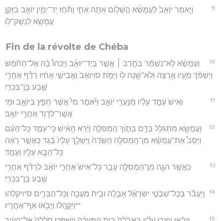
9
וַיֹּ֤אמֶר יוֹאָב֙ לַעֲמָשָׂ֔א הֲשָׁל֥וֹם אַתָּ֖ה אָחִ֑י וַתֹּ֜חֶז יַד־יְמִ֥ין יוֹאָ֛ב בִּזְקַ֥ן
עֲמָשָׂ֖א לִנְשָׁק־לֽוֹ׃
Fin de la révolte de Chéba
10
וַעֲמָשָׂ֨א לֹֽא־נִשְׁמַ֜ר בַּחֶ֣רֶב ׀ אֲשֶׁ֣ר בְּיַד־יוֹאָ֗ב וַיַּכֵּהוּ֩ בָ֨הּ אֶל־הַחֹ֜מֶשׁ
וַיִּשְׁפֹּ֨ךְ מֵעָ֥יו אַ֛רְצָה וְלֹא־שָׁ֥נָה ל֖וֹ וַיָּמֹ֑ת סוְיוֹאָב֙ וַאֲבִישַׁ֣י אָחִ֔יו רָדַ֕ף אַחֲרֵ֖י
שֶׁ֥בַע בֶּן־בִּכְרִֽי׃
11
וְאִישׁ֙ עָמַ֣ד עָלָ֔יו מִֽנַּעֲרֵ֖י יוֹאָ֑ב וַיֹּ֗אמֶר מִי֩ אֲשֶׁ֨ר חָפֵ֧ץ בְּיוֹאָ֛ב וּמִ֥י
אֲשֶׁר־לְדָוִ֖ד אַחֲרֵ֥י יוֹאָֽב׃
12
וַעֲמָשָׂ֛א מִתְגֹּלֵ֥ל בַּדָּ֖ם בְּת֣וֹךְ הַֽמְסִּלָּ֑ה וַיַּ֨רְא הָאִ֜ישׁ כִּֽי־עָמַ֣ד כָּל־הָעָ֗ם
וַיַּסֵּב֩ אֶת־עֲמָשָׂ֨א מִן־הַֽמְסִלָּ֤ה הַשָּׂדֶה֙ וַיַּשְׁלֵ֤ךְ עָלָיו֙ בֶּ֔גֶד כַּאֲשֶׁ֣ר רָאָ֔ה
כָּל־הַבָּ֥א עָלָ֖יו וְעָמָֽד׃
13
כַּאֲשֶׁ֥ר הֹגָ֖ה מִן־הַֽמְסִלָּ֑ה עָבַ֤ר כָּל־אִישׁ֙ אַחֲרֵ֣י יוֹאָ֔ב לִרְדֹּ֕ף אַחֲרֵ֖י
שֶׁ֥בַע בֶּן־בִּכְרִֽי׃
14
וַֽיַּעֲבֹ֞ר בְּכָל־שִׁבְטֵ֣י יִשְׂרָאֵ֗ל אָבֵ֛לָה וּבֵ֥ית מַעֲכָ֖ה וְכָל־הַבֵּרִ֑ים ס*ויקלהו
**וַיִּקָּ֣הֲל֔וּ וַיָּבֹ֖אוּ אַף־אַחֲרָֽיו׃
15
וַיָּבֹ֜אוּ וַיָּצֻ֣רוּ עָלָ֗יו בְּאָבֵ֙לָה֙ בֵּ֣ית הַֽמַּעֲכָ֔ה וַיִּשְׁפְּכ֤וּ סֹֽלְלָה֙ אֶל־הָעִ֔יר