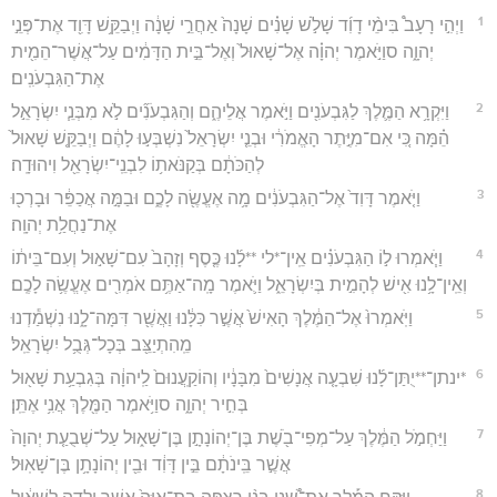
1
וַיְהִ֣י רָעָב֩ בִּימֵ֨י דָוִ֜ד שָׁלֹ֣שׁ שָׁנִ֗ים שָׁנָה֙ אַחֲרֵ֣י שָׁנָ֔ה וַיְבַקֵּ֥שׁ דָּוִ֖ד אֶת־פְּנֵ֣י
יְהוָ֑ה סוַיֹּ֣אמֶר יְהוָ֗ה אֶל־שָׁאוּל֙ וְאֶל־בֵּ֣ית הַדָּמִ֔ים עַל־אֲשֶׁר־הֵמִ֖ית
אֶת־הַגִּבְעֹנִֽים׃
2
וַיִּקְרָ֥א הַמֶּ֛לֶךְ לַגִּבְעֹנִ֖ים וַיֹּ֣אמֶר אֲלֵיהֶ֑ם וְהַגִּבְעֹנִ֞ים לֹ֣א מִבְּנֵ֧י יִשְׂרָאֵ֣ל
הֵ֗מָּה כִּ֚י אִם־מִיֶּ֣תֶר הָאֱמֹרִ֔י וּבְנֵ֤י יִשְׂרָאֵל֙ נִשְׁבְּע֣וּ לָהֶ֔ם וַיְבַקֵּ֤שׁ שָׁאוּל֙
לְהַכֹּתָ֔ם בְּקַנֹּאת֥וֹ לִבְנֵֽי־יִשְׂרָאֵ֖ל וִיהוּדָֽה׃
3
וַיֹּ֤אמֶר דָּוִד֙ אֶל־הַגִּבְעֹנִ֔ים מָ֥ה אֶעֱשֶׂ֖ה לָכֶ֑ם וּבַמָּ֣ה אֲכַפֵּ֔ר וּבָרְכ֖וּ
אֶת־נַחֲלַ֥ת יְהוָֽה׃
4
וַיֹּ֧אמְרוּ ל֣וֹ הַגִּבְעֹנִ֗ים אֵֽין־*לי **לָ֜נוּ כֶּ֤סֶף וְזָהָב֙ עִם־שָׁא֣וּל וְעִם־בֵּית֔וֹ
וְאֵֽין־לָ֥נוּ אִ֖ישׁ לְהָמִ֣ית בְּיִשְׂרָאֵ֑ל וַיֹּ֛אמֶר מָֽה־אַתֶּ֥ם אֹמְרִ֖ים אֶעֱשֶׂ֥ה לָכֶֽם׃
5
וַיֹּֽאמְרוּ֙ אֶל־הַמֶּ֔לֶךְ הָאִישׁ֙ אֲשֶׁ֣ר כִּלָּ֔נוּ וַאֲשֶׁ֖ר דִּמָּה־לָ֑נוּ נִשְׁמַ֕דְנוּ
מֵֽהִתְיַצֵּ֖ב בְּכָל־גְּבֻ֥ל יִשְׂרָאֵֽל׃
6
*ינתן־**יֻתַּן־לָ֜נוּ שִׁבְעָ֤ה אֲנָשִׁים֙ מִבָּנָ֔יו וְהוֹקַֽעֲנוּם֙ לַֽיהוָ֔ה בְּגִבְעַ֥ת שָׁא֖וּל
בְּחִ֣יר יְהוָ֑ה סוַיֹּ֥אמֶר הַמֶּ֖לֶךְ אֲנִ֥י אֶתֵּֽן׃
7
וַיַּחְמֹ֣ל הַמֶּ֔לֶךְ עַל־מְפִי־בֹ֖שֶׁת בֶּן־יְהוֹנָתָ֣ן בֶּן־שָׁא֑וּל עַל־שְׁבֻעַ֤ת יְהוָה֙
אֲשֶׁ֣ר בֵּֽינֹתָ֔ם בֵּ֣ין דָּוִ֔ד וּבֵ֖ין יְהוֹנָתָ֥ן בֶּן־שָׁאֽוּל׃
8