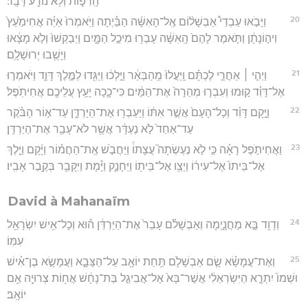
הָֽרִפ֑וֹת וְלֹ֥א נוֹדַ֖ע דָּבָֽר׃
20
וַיָּבֹ֣אוּ עַבְדֵי֩ אַבְשָׁל֨וֹם אֶֽל־הָאִשָּׁ֜ה הַבַּ֗יְתָה וַיֹּֽאמְרוּ֙ אַיֵּ֗ה אֲחִימַ֙עַץ֙
וִיה֣וֹנָתָ֔ן וַתֹּ֤אמֶר לָהֶם֙ הָֽאִשָּׁ֔ה עָבְר֖וּ מִיכַ֣ל הַמָּ֑יִם וַיְבַקְשׁוּ֙ וְלֹ֣א מָצָ֔אוּ
וַיָּשֻׁ֖בוּ יְרוּשָׁלִָֽם׃
21
וַיְהִ֣י ׀ אַחֲרֵ֣י לֶכְתָּ֗ם וַֽיַּעֲלוּ֙ מֵֽהַבְּאֵ֔ר וַיֵּ֣לְכ֔וּ וַיַּגִּ֖דוּ לַמֶּ֣לֶךְ דָּוִ֑ד וַיֹּאמְר֣וּ
אֶל־דָּוִ֗ד ק֣וּמוּ וְעִבְר֤וּ מְהֵרָה֙ אֶת־הַמַּ֔יִם כִּי־כָ֛כָה יָעַ֥ץ עֲלֵיכֶ֖ם אֲחִיתֹֽפֶל׃
22
וַיָּ֣קָם דָּוִ֗ד וְכָל־הָעָם֙ אֲשֶׁ֣ר אִתּ֔וֹ וַיַּעַבְר֖וּ אֶת־הַיַּרְדֵּ֑ן עַד־א֣וֹר הַבֹּ֗קֶר
עַד־אַחַד֙ לֹ֣א נֶעְדָּ֔ר אֲשֶׁ֥ר לֹא־עָבַ֖ר אֶת־הַיַּרְדֵּֽן׃
23
וַאֲחִיתֹ֣פֶל רָאָ֗ה כִּ֣י לֹ֣א נֶעֶשְׂתָה֮ עֲצָתוֹ֒ וַיַּחֲבֹ֣שׁ אֶֽת־הַחֲמ֗וֹר וַיָּ֜קָם וַיֵּ֤לֶךְ
אֶל־בֵּיתוֹ֙ אֶל־עִיר֔וֹ וַיְצַ֥ו אֶל־בֵּית֖וֹ וַיֵּחָנַ֑ק וַיָּ֕מָת וַיִּקָּבֵ֖ר בְּקֶ֥בֶר אָבִֽיו׃
David à Mahanaïm
24
וְדָוִ֖ד בָּ֣א מַחֲנָ֑יְמָה וְאַבְשָׁלֹ֗ם עָבַר֙ אֶת־הַיַּרְדֵּ֔ן ה֕וּא וְכָל־אִ֥ישׁ יִשְׂרָאֵ֖ל
עִמּֽוֹ׃
25
וְאֶת־עֲמָשָׂ֗א שָׂ֧ם אַבְשָׁלֹ֛ם תַּ֥חַת יוֹאָ֖ב עַל־הַצָּבָ֑א וַעֲמָשָׂ֣א בֶן־אִ֗ישׁ
וּשְׁמוֹ֙ יִתְרָ֣א הַיִּשְׂרְאֵלִ֔י אֲשֶׁר־בָּא֙ אֶל־אֲבִיגַ֣ל בַּת־נָחָ֔שׁ אֲח֥וֹת צְרוּיָ֖ה אֵ֥ם
יוֹאָֽב׃