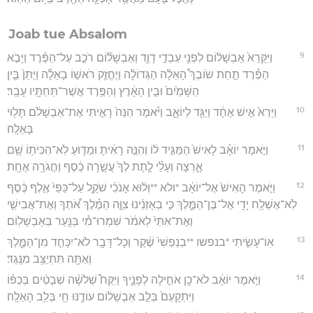
Joab tue Absalom
9
וַיִּקָּרֵא֙ אַבְשָׁל֔וֹם לִפְנֵ֖י עַבְדֵ֣י דָוִ֑ד וְאַבְשָׁל֞וֹם רֹכֵ֣ב עַל־הַפֶּ֗רֶד וַיָּבֹ֣א
הַפֶּ֡רֶד תַּ֣חַת שׂוֹבֶךְ֩ הָאֵלָ֨ה הַגְּדוֹלָ֜ה וַיֶּחֱזַ֧ק רֹאשׁ֣וֹ בָאֵלָ֗ה וַיֻּתַּן֙ בֵּ֤ין
הַשָּׁמַ֙יִם֙ וּבֵ֣ין הָאָ֔רֶץ וְהַפֶּ֥רֶד אֲשֶׁר־תַּחְתָּ֖יו עָבָֽר׃
10
וַיַּרְא֙ אִ֣ישׁ אֶחָ֔ד וַיַּגֵּ֖ד לְיוֹאָ֑ב וַיֹּ֗אמֶר הִנֵּה֙ רָאִ֣יתִי אֶת־אַבְשָׁלֹ֔ם תָּל֖וּי
בָּאֵלָֽה׃
11
וַיֹּ֣אמֶר יוֹאָ֗ב לָאִישׁ֙ הַמַּגִּ֣יד ל֔וֹ וְהִנֵּ֣ה רָאִ֔יתָ וּמַדּ֛וּעַ לֹֽא־הִכִּית֥וֹ שָׁ֖ם
אָ֑רְצָה וְעָלַ֗י לָ֤תֶת לְךָ֙ עֲשָׂ֣רָה כֶ֔סֶף וַחֲגֹרָ֖ה אֶחָֽת׃
12
וַיֹּ֤אמֶר הָאִישׁ֙ אֶל־יוֹאָ֔ב *ולא **וְל֨וּא אָנֹכִ֜י שֹׁקֵ֤ל עַל־כַּפַּי֙ אֶ֣לֶף כֶּ֔סֶף
לֹֽא־אֶשְׁלַ֥ח יָדִ֖י אֶל־בֶּן־הַמֶּ֑לֶךְ כִּ֣י בְאָזְנֵ֜ינוּ צִוָּ֣ה הַמֶּ֗לֶךְ אֹ֠תְךָ וְאֶת־אֲבִישַׁ֤י
וְאֶת־אִתַּי֙ לֵאמֹ֔ר שִׁמְרוּ־מִ֕י בַּנַּ֖עַר בְּאַבְשָׁלֽוֹם׃
13
אֽוֹ־עָשִׂ֤יתִי *בנפשו **בְנַפְשִׁי֙ שֶׁ֔קֶר וְכָל־דָּבָ֖ר לֹא־יִכָּחֵ֣ד מִן־הַמֶּ֑לֶךְ
וְאַתָּ֖ה תִּתְיַצֵּ֥ב מִנֶּֽגֶד׃
14
וַיֹּ֣אמֶר יוֹאָ֔ב לֹא־כֵ֖ן אֹחִ֣ילָה לְפָנֶ֑יךָ וַיִּקַּח֩ שְׁלֹשָׁ֨ה שְׁבָטִ֜ים בְּכַפּ֗וֹ
וַיִּתְקָעֵם֙ בְּלֵ֣ב אַבְשָׁל֔וֹם עוֹדֶ֥נּוּ חַ֖י בְּלֵ֥ב הָאֵלָֽה׃