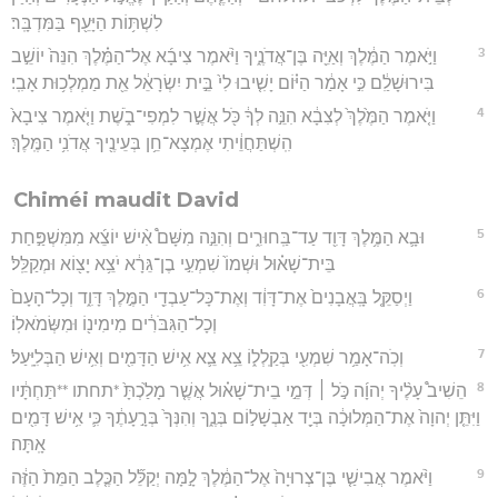
לִשְׁתּ֥וֹת הַיָּעֵ֖ף בַּמִּדְבָּֽר׃
3
וַיֹּ֣אמֶר הַמֶּ֔לֶךְ וְאַיֵּ֖ה בֶּן־אֲדֹנֶ֑יךָ וַיֹּ֨אמֶר צִיבָ֜א אֶל־הַמֶּ֗לֶךְ הִנֵּה֙ יוֹשֵׁ֣ב
בִּירוּשָׁלִַ֔ם כִּ֣י אָמַ֔ר הַיּ֗וֹם יָשִׁ֤יבוּ לִי֙ בֵּ֣ית יִשְׂרָאֵ֔ל אֵ֖ת מַמְלְכ֥וּת אָבִֽי׃
4
וַיֹּ֤אמֶר הַמֶּ֙לֶךְ֙ לְצִבָ֔א הִנֵּ֣ה לְךָ֔ כֹּ֖ל אֲשֶׁ֣ר לִמְפִי־בֹ֑שֶׁת וַיֹּ֤אמֶר צִיבָא֙
הִֽשְׁתַּחֲוֵ֔יתִי אֶמְצָא־חֵ֥ן בְּעֵינֶ֖יךָ אֲדֹנִ֥י הַמֶּֽלֶךְ׃
Chiméi maudit David
5
וּבָ֛א הַמֶּ֥לֶךְ דָּוִ֖ד עַד־בַּֽחוּרִ֑ים וְהִנֵּ֣ה מִשָּׁם֩ אִ֨ישׁ יוֹצֵ֜א מִמִּשְׁפַּ֣חַת
בֵּית־שָׁא֗וּל וּשְׁמוֹ֙ שִׁמְעִ֣י בֶן־גֵּרָ֔א יֹצֵ֥א יָצ֖וֹא וּמְקַלֵּֽל׃
6
וַיְסַקֵּ֤ל בָּֽאֲבָנִים֙ אֶת־דָּוִ֔ד וְאֶת־כָּל־עַבְדֵ֖י הַמֶּ֣לֶךְ דָּוִ֑ד וְכָל־הָעָם֙
וְכָל־הַגִּבֹּרִ֔ים מִימִינ֖וֹ וּמִשְּׂמֹאלֽוֹ׃
7
וְכֹֽה־אָמַ֥ר שִׁמְעִ֖י בְּקַֽלְל֑וֹ צֵ֥א צֵ֛א אִ֥ישׁ הַדָּמִ֖ים וְאִ֥ישׁ הַבְּלִיָּֽעַל׃
8
הֵשִׁיב֩ עָלֶ֨יךָ יְהוָ֜ה כֹּ֣ל ׀ דְּמֵ֣י בֵית־שָׁא֗וּל אֲשֶׁ֤ר מָלַ֙כְתָּ֙ *תחתו **תַּחְתָּ֔יו
וַיִּתֵּ֤ן יְהוָה֙ אֶת־הַמְּלוּכָ֔ה בְּיַ֖ד אַבְשָׁל֣וֹם בְּנֶ֑ךָ וְהִנְּךָ֙ בְּרָ֣עָתֶ֔ךָ כִּ֛י אִ֥ישׁ דָּמִ֖ים
אָֽתָּה׃
9
וַיֹּ֨אמֶר אֲבִישַׁ֤י בֶּן־צְרוּיָה֙ אֶל־הַמֶּ֔לֶךְ לָ֣מָּה יְקַלֵּ֞ל הַכֶּ֤לֶב הַמֵּת֙ הַזֶּ֔ה