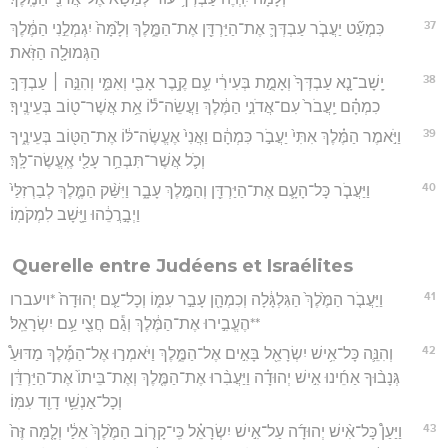
37
כִּמְעַ֞ט יַעֲבֹ֧ר עַבְדְּךָ֛ אֶת־הַיַּרְדֵּ֖ן אֶת־הַמֶּ֑לֶךְ וְלָ֙מָּה֙ יִגְמְלֵ֣נִי הַמֶּ֔לֶךְ
הַגְּמוּלָ֖ה הַזֹּֽאת׃
38
יָֽשָׁב־נָ֤א עַבְדְּךָ֙ וְאָמֻ֣ת בְּעִירִ֔י עִ֛ם קֶ֥בֶר אָבִ֖י וְאִמִּ֑י וְהִנֵּ֣ה ׀ עַבְדְּךָ֣
כִמְהָ֗ם יַֽעֲבֹר֙ עִם־אֲדֹנִ֣י הַמֶּ֔לֶךְ וַעֲשֵׂה־ל֕וֹ אֵ֥ת אֲשֶׁר־ט֖וֹב בְּעֵינֶֽיךָ׃
39
וַיֹּ֣אמֶר הַמֶּ֗לֶךְ אִתִּי֙ יַעֲבֹ֣ר כִּמְהָ֔ם וַאֲנִי֙ אֶעֱשֶׂה־לּ֔וֹ אֶת־הַטּ֖וֹב בְּעֵינֶ֑יךָ
וְכֹ֛ל אֲשֶׁר־תִּבְחַ֥ר עָלַ֖י אֶֽעֱשֶׂה־לָּֽךְ׃
40
וַיַּעֲבֹ֧ר כָּל־הָעָ֛ם אֶת־הַיַּרְדֵּ֖ן וְהַמֶּ֣לֶךְ עָבָ֑ר וַיִּשַּׁ֨ק הַמֶּ֤לֶךְ לְבַרְזִלַּי֙
וַיְבָ֣רֲכֵ֔הוּ וַיָּ֖שָׁב לִמְקֹמֽוֹ׃
Querelle entre Judéens et Israélites
41
וַיַּעֲבֹ֤ר הַמֶּ֙לֶךְ֙ הַגִּלְגָּ֔לָה וְכִמְהָ֖ן עָבַ֣ר עִמּ֑וֹ וְכָל־עַ֤ם יְהוּדָה֙ *ויעברו
**הֶעֱבִ֣ירוּ אֶת־הַמֶּ֔לֶךְ וְגַ֕ם חֲצִ֖י עַ֥ם יִשְׂרָאֵֽל׃
42
וְהִנֵּ֛ה כָּל־אִ֥ישׁ יִשְׂרָאֵ֖ל בָּאִ֣ים אֶל־הַמֶּ֑לֶךְ וַיֹּאמְר֣וּ אֶל־הַמֶּ֡לֶךְ מַדּוּעַ֩
גְּנָב֨וּךָ אַחֵ֜ינוּ אִ֣ישׁ יְהוּדָ֗ה וַיַּעֲבִ֨רוּ אֶת־הַמֶּ֤לֶךְ וְאֶת־בֵּיתוֹ֙ אֶת־הַיַּרְדֵּ֔ן
וְכָל־אַנְשֵׁ֥י דָוִ֖ד עִמּֽוֹ׃
43
וַיַּעַן֩ כָּל־אִ֨ישׁ יְהוּדָ֜ה עַל־אִ֣ישׁ יִשְׂרָאֵ֗ל כִּֽי־קָר֤וֹב הַמֶּ֙לֶךְ֙ אֵלַ֔י וְלָ֤מָּה זֶּה֙