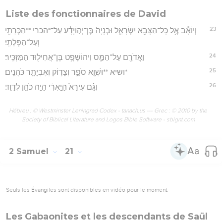
Liste des fonctionnaires de David
23
וְיוֹאָ֕ב אֶ֥ל כָּל־הַצָּבָ֖א יִשְׂרָאֵ֑ל וּבְנָיָה֙ בֶּן־יְה֣וֹיָדָ֔ע עַל־*הכרי **הַכְּרֵתִ֖י
וְעַל־הַפְּלֵתִֽי׃
24
וַאֲדֹרָ֖ם עַל־הַמַּ֑ס וִיהוֹשָׁפָ֥ט בֶּן־אֲחִיל֖וּד הַמַּזְכִּֽיר׃
25
*ושיא **וּשְׁוָ֖א סֹפֵ֑ר וְצָד֥וֹק וְאֶבְיָתָ֖ר כֹּהֲנִֽים׃
26
וְגַ֗ם עִירָא֙ הַיָּ֣אִרִ֔י הָיָ֥ה כֹהֵ֖ן לְדָוִֽד׃
Hébreu : © Westminster Leningrad Codex - tanach.us --- Grec : © 2010 by the
Society of Biblical Literature and Logos Bible Software - sblgnt.com
2 Samuel
21
Seuls les Évangiles sont disponibles en vidéo pour le moment.
Les Gabaonites et les descendants de Saül