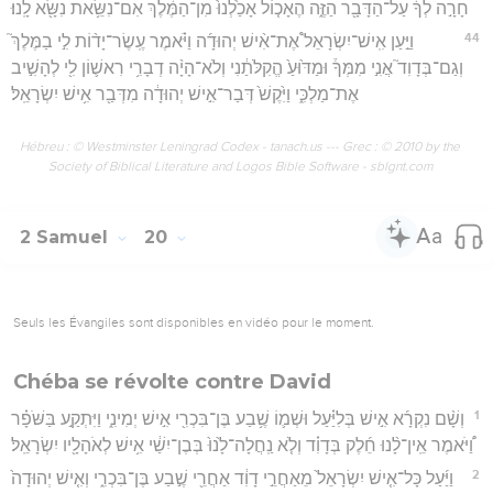
חָרָ֣ה לְךָ֔ עַל־הַדָּבָ֖ר הַזֶּ֑ה הֶאָכ֤וֹל אָכַ֙לְנוּ֙ מִן־הַמֶּ֔לֶךְ אִם־נִשֵּׂ֥את נִשָּׂ֖א לָֽנוּ׃
44
וַיַּ֣עַן אִֽישׁ־יִשְׂרָאֵל֩ אֶת־אִ֨ישׁ יְהוּדָ֜ה וַיֹּ֗אמֶר עֶֽשֶׂר־יָד֨וֹת לִ֣י בַמֶּלֶךְ֮
וְגַם־בְּדָוִד֮ אֲנִ֣י מִמְּךָ֒ וּמַדּ֙וּעַ֙ הֱקִלֹּתַ֔נִי וְלֹא־הָיָ֨ה דְבָרִ֥י רִאשׁ֛וֹן לִ֖י לְהָשִׁ֣יב
אֶת־מַלְכִּ֑י וַיִּ֙קֶשׁ֙ דְּבַר־אִ֣ישׁ יְהוּדָ֔ה מִדְּבַ֖ר אִ֥ישׁ יִשְׂרָאֵֽל׃
Hébreu : © Westminster Leningrad Codex - tanach.us --- Grec : © 2010 by the
Society of Biblical Literature and Logos Bible Software - sblgnt.com
2 Samuel
20
Seuls les Évangiles sont disponibles en vidéo pour le moment.
Chéba se révolte contre David
1
וְשָׁ֨ם נִקְרָ֜א אִ֣ישׁ בְּלִיַּ֗עַל וּשְׁמ֛וֹ שֶׁ֥בַע בֶּן־בִּכְרִ֖י אִ֣ישׁ יְמִינִ֑י וַיִּתְקַ֣ע בַּשֹּׁפָ֗ר
וַ֠יֹּאמֶר אֵֽין־לָ֨נוּ חֵ֜לֶק בְּדָוִ֗ד וְלֹ֤א נַֽחֲלָה־לָ֙נוּ֙ בְּבֶן־יִשַׁ֔י אִ֥ישׁ לְאֹהָלָ֖יו יִשְׂרָאֵֽל׃
2
וַיַּ֜עַל כָּל־אִ֤ישׁ יִשְׂרָאֵל֙ מֵאַחֲרֵ֣י דָוִ֔ד אַחֲרֵ֖י שֶׁ֣בַע בֶּן־בִּכְרִ֑י וְאִ֤ישׁ יְהוּדָה֙