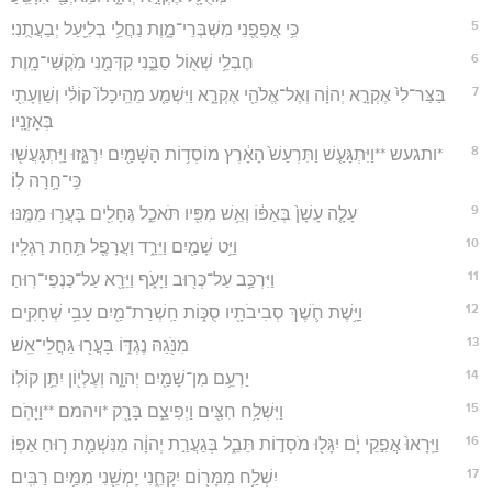
5
כִּ֥י אֲפָפֻ֖נִי מִשְׁבְּרֵי־מָ֑וֶת נַחֲלֵ֥י בְלִיַּ֖עַל יְבַעֲתֻֽנִי׃
6
חֶבְלֵ֥י שְׁא֖וֹל סַבֻּ֑נִי קִדְּמֻ֖נִי מֹֽקְשֵׁי־מָֽוֶת׃
7
בַּצַּר־לִי֙ אֶקְרָ֣א יְהוָ֔ה וְאֶל־אֱלֹהַ֖י אֶקְרָ֑א וַיִּשְׁמַ֤ע מֵהֵֽיכָלוֹ֙ קוֹלִ֔י וְשַׁוְעָתִ֖י
בְּאָזְנָֽיו׃
8
*ותגעש **וַיִּתְגָּעַ֤שׁ וַתִּרְעַשׁ֙ הָאָ֔רֶץ מוֹסְד֥וֹת הַשָּׁמַ֖יִם יִרְגָּ֑זוּ וַיִּֽתְגָּעֲשׁ֖וּ
כִּֽי־חָ֥רָה לֽוֹ׃
9
עָלָ֤ה עָשָׁן֙ בְּאַפּ֔וֹ וְאֵ֥שׁ מִפִּ֖יו תֹּאכֵ֑ל גֶּחָלִ֖ים בָּעֲר֥וּ מִמֶּֽנּוּ׃
10
וַיֵּ֥ט שָׁמַ֖יִם וַיֵּרַ֑ד וַעֲרָפֶ֖ל תַּ֥חַת רַגְלָֽיו׃
11
וַיִּרְכַּ֥ב עַל־כְּר֖וּב וַיָּעֹ֑ף וַיֵּרָ֖א עַל־כַּנְפֵי־רֽוּחַ׃
12
וַיָּ֥שֶׁת חֹ֛שֶׁךְ סְבִיבֹתָ֖יו סֻכּ֑וֹת חַֽשְׁרַת־מַ֖יִם עָבֵ֥י שְׁחָקִֽים׃
13
מִנֹּ֖גַהּ נֶגְדּ֑וֹ בָּעֲר֖וּ גַּחֲלֵי־אֵֽשׁ׃
14
יַרְעֵ֥ם מִן־שָׁמַ֖יִם יְהוָ֑ה וְעֶלְי֖וֹן יִתֵּ֥ן קוֹלֽוֹ׃
15
וַיִּשְׁלַ֥ח חִצִּ֖ים וַיְפִיצֵ֑ם בָּרָ֖ק *ויהמם **וַיָּהֹֽם׃
16
וַיֵּֽרָאוּ֙ אֲפִ֣קֵי יָ֔ם יִגָּל֖וּ מֹסְד֣וֹת תֵּבֵ֑ל בְּגַעֲרַ֣ת יְהוָ֔ה מִנִּשְׁמַ֖ת ר֥וּחַ אַפּֽוֹ׃
17
יִשְׁלַ֥ח מִמָּר֖וֹם יִקָּחֵ֑נִי יַֽמְשֵׁ֖נִי מִמַּ֥יִם רַבִּֽים׃