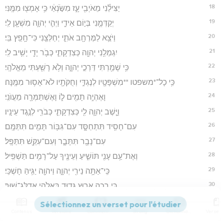
18
יַצִּילֵ֕נִי מֵאֹיְבִ֖י עָ֑ז מִשֹּׂ֣נְאַ֔י כִּ֥י אָמְצ֖וּ מִמֶּֽנִּי׃
19
יְקַדְּמֻ֖נִי בְּי֣וֹם אֵידִ֑י וַיְהִ֧י יְהוָ֛ה מִשְׁעָ֖ן לִֽי׃
20
וַיֹּצֵ֥א לַמֶּרְחָ֖ב אֹתִ֑י יְחַלְּצֵ֖נִי כִּי־חָ֥פֵֽץ בִּֽי׃
21
יִגְמְלֵ֥נִי יְהוָ֖ה כְּצִדְקָתִ֑י כְּבֹ֥ר יָדַ֖י יָשִׁ֥יב לִֽי׃
22
כִּ֥י שָׁמַ֖רְתִּי דַּרְכֵ֣י יְהוָ֑ה וְלֹ֥א רָשַׁ֖עְתִּי מֵאֱלֹהָֽי׃
23
כִּ֥י כָל־*משפטו **מִשְׁפָּטָ֖יו לְנֶגְדִּ֑י וְחֻקֹּתָ֖יו לֹא־אָס֥וּר מִמֶּֽנָּה׃
24
וָאֶהְיֶ֥ה תָמִ֖ים ל֑וֹ וָאֶשְׁתַּמְּרָ֖ה מֵעֲוֺנִֽי׃
25
וַיָּ֧שֶׁב יְהוָ֛ה לִ֖י כְּצִדְקָתִ֑י כְּבֹרִ֖י לְנֶ֥גֶד עֵינָֽיו׃
26
עִם־חָסִ֖יד תִּתְחַסָּ֑ד עִם־גִּבּ֥וֹר תָּמִ֖ים תִּתַּמָּֽם׃
27
עִם־נָבָ֖ר תִּתָּבָ֑ר וְעִם־עִקֵּ֖שׁ תִּתַּפָּֽל׃
28
וְאֶת־עַ֥ם עָנִ֖י תּוֹשִׁ֑יעַ וְעֵינֶ֖יךָ עַל־רָמִ֥ים תַּשְׁפִּֽיל׃
29
כִּֽי־אַתָּ֥ה נֵירִ֖י יְהוָ֑ה וַיהוָ֖ה יַגִּ֥יהַּ חָשְׁכִּֽי׃
30
כִּ֥י בְכָ֖ה אָר֣וּץ גְּד֑וּד בֵּאלֹהַ֖י אֲדַלֶּג־שֽׁוּר׃
31
הָאֵ֖ל תָּמִ֣ים דַּרְכּ֑וֹ אִמְרַ֤ת יְהוָה֙ צְרוּפָ֔ה מָגֵ֣ן ה֔וּא לְכֹ֖ל הַחֹסִ֥ים בּֽוֹ׃
Contenus
Versions
Commentaires
Strong
Dictionnaire
32
כִּ֥י מִי־אֵ֖ל מִבַּלְעֲדֵ֣י יְהוָ֑ה וּמִ֥י צ֖וּר מִֽבַּלְעֲדֵ֥י אֱלֹהֵֽינוּ׃