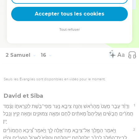
וּשְׁלַחְתֶּ֤ם בְּיָדָם֙ אֵלַ֔י כָּל־דָּבָ֖ר אֲשֶׁ֥ר תִּשְׁמָֽעוּ׃
Accepter tous les cookies
37
וַיָּבֹ֥א חוּשַׁ֛י רֵעֶ֥ה דָוִ֖ד הָעִ֑יר וְאַבְשָׁלֹ֔ם יָבֹ֖א יְרוּשָׁלִָֽם׃
Hébreu : © Westminster Leningrad Codex - tanach.us --- Grec : © 2010 by the
Tout refuser
Society of Biblical Literature and Logos Bible Software - sblgnt.com
2 Samuel
16
Seuls les Évangiles sont disponibles en vidéo pour le moment.
David et Siba
1
וְדָוִ֗ד עָבַ֤ר מְעַט֙ מֵֽהָרֹ֔אשׁ וְהִנֵּ֥ה צִיבָ֛א נַ֥עַר מְפִי־בֹ֖שֶׁת לִקְרָאת֑וֹ וְצֶ֨מֶד
חֲמֹרִ֜ים חֲבֻשִׁ֗ים וַעֲלֵיהֶם֩ מָאתַ֨יִם לֶ֜חֶם וּמֵאָ֧ה צִמּוּקִ֛ים וּמֵ֥אָה קַ֖יִץ וְנֵ֥בֶל
יָֽיִן׃
2
וַיֹּ֧אמֶר הַמֶּ֛לֶךְ אֶל־צִיבָ֖א מָה־אֵ֣לֶּה לָּ֑ךְ וַיֹּ֣אמֶר צִ֠יבָא הַחֲמוֹרִ֨ים
לְבֵית־הַמֶּ֜לֶךְ לִרְכֹּ֗ב *ולהלחם **וְהַלֶּ֤חֶם וְהַקַּ֙יִץ֙ לֶאֱכ֣וֹל הַנְּעָרִ֔ים וְהַיַּ֕יִן