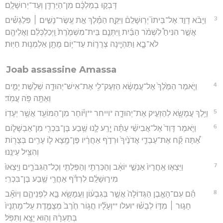
דָּבְק֣וּ בְמַלְכָּ֔ם מִן־הַיַּרְדֵּ֖ן וְעַד־יְרוּשָׁלִָֽם׃
3
וַיָּבֹ֨א דָוִ֣ד אֶל־בֵּיתוֹ֮ יְרֽוּשָׁלִַם֒ וַיִּקַּ֣ח הַמֶּ֡לֶךְ אֵ֣ת עֶֽשֶׂר־נָשִׁ֣ים ׀ פִּלַגְשִׁ֡ים
אֲשֶׁ֣ר הִנִּיחַ֩ לִשְׁמֹ֨ר הַבַּ֜יִת וַֽיִּתְּנֵ֤ם בֵּית־מִשְׁמֶ֙רֶת֙ וַֽיְכַלְכְּלֵ֔ם וַאֲלֵיהֶ֖ם
לֹא־בָ֑א וַתִּהְיֶ֧ינָה צְרֻר֛וֹת עַד־י֥וֹם מֻתָ֖ן אַלְמְנ֥וּת חַיּֽוּת׃
Joab assassine Amassa
4
וַיֹּ֤אמֶר הַמֶּ֙לֶךְ֙ אֶל־עֲמָשָׂ֔א הַזְעֶק־לִ֥י אֶת־אִישׁ־יְהוּדָ֖ה שְׁלֹ֣שֶׁת יָמִ֑ים
וְאַתָּ֖ה פֹּ֥ה עֲמֹֽד׃
5
וַיֵּ֥לֶךְ עֲמָשָׂ֖א לְהַזְעִ֣יק אֶת־יְהוּדָ֑ה *וייחר **וַיּ֕וֹחֶר מִן־הַמּוֹעֵ֖ד אֲשֶׁ֥ר יְעָדֽוֹ׃
6
וַיֹּ֤אמֶר דָּוִד֙ אֶל־אֲבִישַׁ֔י עַתָּ֗ה יֵ֧רַֽע לָ֛נוּ שֶׁ֥בַע בֶּן־בִּכְרִ֖י מִן־אַבְשָׁל֑וֹם
אַ֠תָּה קַ֞ח אֶת־עַבְדֵ֤י אֲדֹנֶ֙יךָ֙ וּרְדֹ֣ף אַחֲרָ֔יו פֶּן־מָ֥צָא ל֛וֹ עָרִ֥ים בְּצֻר֖וֹת
וְהִצִּ֥יל עֵינֵֽנוּ׃
7
וַיֵּצְא֤וּ אַֽחֲרָיו֙ אַנְשֵׁ֣י יוֹאָ֔ב וְהַכְּרֵתִ֥י וְהַפְּלֵתִ֖י וְכָל־הַגִּבֹּרִ֑ים וַיֵּֽצְאוּ֙
מִיר֣וּשָׁלִַ֔ם לִרְדֹּ֕ף אַחֲרֵ֖י שֶׁ֥בַע בֶּן־בִּכְרִֽי׃
8
הֵ֗ם עִם־הָאֶ֤בֶן הַגְּדוֹלָה֙ אֲשֶׁ֣ר בְּגִבְע֔וֹן וַעֲמָשָׂ֖א בָּ֣א לִפְנֵיהֶ֑ם וְיוֹאָ֞ב
חָג֣וּר ׀ מִדּ֣וֹ לְבֻשׁ֗וּ *ועלו **וְעָלָ֞יו חֲג֥וֹר חֶ֙רֶב֙ מְצֻמֶּ֤דֶת עַל־מָתְנָיו֙
בְּתַעְרָ֔הּ וְה֥וּא יָצָ֖א וַתִּפֹּֽל׃