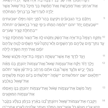
וַיִּקַּ֣ח הַמֶּ֡לֶךְ אֶת־שְׁ֠נֵי בְּנֵ֨י רִצְפָּ֤ה בַת־אַיָּה֙ אֲשֶׁ֣ר יָלְדָ֣ה לְשָׁא֔וּל
אֶת־אַרְמֹנִ֖י וְאֶת־מְפִבֹ֑שֶׁת וְאֶת־חֲמֵ֗שֶׁת בְּנֵי֙ מִיכַ֣ל בַּת־שָׁא֔וּל אֲשֶׁ֥ר
יָלְדָ֛ה לְעַדְרִיאֵ֥ל בֶּן־בַּרְזִלַּ֖י הַמְּחֹלָתִֽי׃
9
וַֽיִּתְּנֵ֞ם בְּיַ֣ד הַגִּבְעֹנִ֗ים וַיֹּקִיעֻ֤ם בָּהָר֙ לִפְנֵ֣י יְהוָ֔ה וַיִּפְּל֥וּ *שבעתים
**שְׁבַעְתָּ֖ם יָ֑חַד *והם **וְהֵ֨מָּה הֻמְת֜וּ בִּימֵ֤י קָצִיר֙ בָּרִ֣אשֹׁנִ֔ים *תחלת
**בִּתְחִלַּ֖ת קְצִ֥יר שְׂעֹרִֽים׃
10
וַתִּקַּ֣ח רִצְפָּה֩ בַת־אַיָּ֨ה אֶת־הַשַּׂ֜ק וַתַּטֵּ֨הוּ לָ֤הּ אֶל־הַצּוּר֙ מִתְּחִלַּ֣ת קָצִ֔יר
עַ֛ד נִתַּךְ־מַ֥יִם עֲלֵיהֶ֖ם מִן־הַשָּׁמָ֑יִם וְלֹֽא־נָתְנָה֩ ע֨וֹף הַשָּׁמַ֜יִם לָנ֤וּחַ עֲלֵיהֶם֙
יוֹמָ֔ם וְאֶת־חַיַּ֥ת הַשָּׂדֶ֖ה לָֽיְלָה׃
11
וַיֻּגַּ֖ד לְדָוִ֑ד אֵ֧ת אֲשֶׁר־עָשְׂתָ֛ה רִצְפָּ֥ה בַת־אַיָּ֖ה פִּלֶ֥גֶשׁ שָׁאֽוּל׃
12
וַיֵּ֣לֶךְ דָּוִ֗ד וַיִּקַּ֞ח אֶת־עַצְמ֤וֹת שָׁאוּל֙ וְאֶת־עַצְמוֹת֙ יְהוֹנָתָ֣ן בְּנ֔וֹ מֵאֵ֕ת
בַּעֲלֵ֖י יָבֵ֣ישׁ גִּלְעָ֑ד אֲשֶׁר֩ גָּנְב֨וּ אֹתָ֜ם מֵרְחֹ֣ב בֵּֽית־שַׁ֗ן אֲשֶׁ֨ר *תלום
**תְּלָא֥וּם *שם *הפלשתים **שָׁ֙מָּה֙ **פְּלִשְׁתִּ֔ים בְּי֨וֹם הַכּ֧וֹת פְּלִשְׁתִּ֛ים
אֶת־שָׁא֖וּל בַּגִּלְבֹּֽעַ׃
13
וַיַּ֤עַל מִשָּׁם֙ אֶת־עַצְמ֣וֹת שָׁא֔וּל וְאֶת־עַצְמ֖וֹת יְהוֹנָתָ֣ן בְּנ֑וֹ וַיַּ֣אַסְפ֔וּ
אֶת־עַצְמ֖וֹת הַמּוּקָעִֽים׃
14
וַיִּקְבְּר֣וּ אֶת־עַצְמוֹת־שָׁא֣וּל וִיהוֹנָֽתָן־בְּ֠נוֹ בְּאֶ֨רֶץ בִּנְיָמִ֜ן בְּצֵלָ֗ע בְּקֶ֙בֶר֙
קִ֣ישׁ אָבִ֔יו וַֽיַּעֲשׂ֔וּ כֹּ֥ל אֲשֶׁר־צִוָּ֖ה הַמֶּ֑לֶךְ וַיֵּעָתֵ֧ר אֱלֹהִ֛ים לָאָ֖רֶץ אַֽחֲרֵי־כֵֽן׃