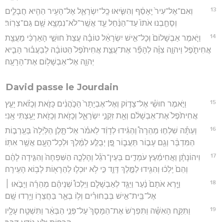
13
וְאִם־אֶל־עִיר֙ יֵֽאָסֵ֔ף וְהִשִּׂ֧יאוּ כָֽל־יִשְׂרָאֵ֛ל אֶל־הָעִ֥יר הַהִ֖יא חֲבָלִ֑ים
וְסָחַ֤בְנוּ אֹתוֹ֙ עַד־הַנַּ֔חַל עַ֛ד אֲשֶֽׁר־לֹא־נִמְצָ֥א שָׁ֖ם גַּם־צְרֽוֹר׃
14
וַיֹּ֤אמֶר אַבְשָׁלוֹם֙ וְכָל־אִ֣ישׁ יִשְׂרָאֵ֔ל טוֹבָ֗ה עֲצַת֙ חוּשַׁ֣י הָאַרְכִּ֔י מֵעֲצַ֖ת
אֲחִיתֹ֑פֶל וַיהוָ֣ה צִוָּ֗ה לְהָפֵ֞ר אֶת־עֲצַ֤ת אֲחִיתֹ֙פֶל֙ הַטּוֹבָ֔ה לְבַעֲב֗וּר הָבִ֧יא
יְהוָ֛ה אֶל־אַבְשָׁל֖וֹם אֶת־הָרָעָֽה׃
David passe le Jourdain
15
וַיֹּ֣אמֶר חוּשַׁ֗י אֶל־צָד֤וֹק וְאֶל־אֶבְיָתָר֙ הַכֹּ֣הֲנִ֔ים כָּזֹ֣את וְכָזֹ֗את יָעַ֤ץ
אֲחִיתֹ֙פֶל֙ אֶת־אַבְשָׁלֹ֔ם וְאֵ֖ת זִקְנֵ֣י יִשְׂרָאֵ֑ל וְכָזֹ֥את וְכָזֹ֖את יָעַ֥צְתִּי אָֽנִי׃
16
וְעַתָּ֡ה שִׁלְח֣וּ מְהֵרָה֩ וְהַגִּ֨ידוּ לְדָוִ֜ד לֵאמֹ֗ר אַל־תָּ֤לֶן הַלַּ֙יְלָה֙ בְּעַֽרְב֣וֹת
הַמִּדְבָּ֔ר וְגַ֖ם עָב֣וֹר תַּעֲב֑וֹר פֶּ֚ן יְבֻלַּ֣ע לַמֶּ֔לֶךְ וּלְכָל־הָעָ֖ם אֲשֶׁ֥ר אִתּֽוֹ׃
17
וִיהוֹנָתָ֨ן וַאֲחִימַ֜עַץ עֹמְדִ֣ים בְּעֵין־רֹגֵ֗ל וְהָלְכָ֤ה הַשִּׁפְחָה֙ וְהִגִּ֣ידָה לָהֶ֔ם
וְהֵם֙ יֵֽלְכ֔וּ וְהִגִּ֖ידוּ לַמֶּ֣לֶךְ דָּוִ֑ד כִּ֣י לֹ֥א יוּכְל֛וּ לְהֵרָא֖וֹת לָב֥וֹא הָעִֽירָה׃
18
וַיַּ֤רְא אֹתָם֙ נַ֔עַר וַיַּגֵּ֖ד לְאַבְשָׁלֹ֑ם וַיֵּלְכוּ֩ שְׁנֵיהֶ֨ם מְהֵרָ֜ה וַיָּבֹ֣אוּ ׀
אֶל־בֵּֽית־אִ֣ישׁ בְּבַחוּרִ֗ים וְל֥וֹ בְאֵ֛ר בַּחֲצֵר֖וֹ וַיֵּ֥רְדוּ שָֽׁם׃
19
וַתִּקַּ֣ח הָאִשָּׁ֗ה וַתִּפְרֹ֤שׂ אֶת־הַמָּסָךְ֙ עַל־פְּנֵ֣י הַבְּאֵ֔ר וַתִּשְׁטַ֥ח עָלָ֖יו