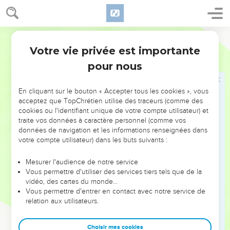
רְאוּ֙ אָנֹכִ֣י מִתְמַהְמֵ֔הַּ *בעברות **בְּעַֽרְב֖וֹת הַמִּדְבָּ֑ר עַ֣ד בּ֥וֹא דָבָ֛ר
מֵעִמָּכֶ֖ם לְהַגִּ֥יד לִֽי׃
29
וַיָּ֨שֶׁב צָד֧וֹק וְאֶבְיָתָ֛ר אֶת־אֲר֥וֹן הָאֱלֹהִ֖ים יְרוּשָׁלִָ֑ם וַיֵּשְׁב֖וּ שָֽׁם׃
Hébreu / Grec - Texte original
Votre vie privée est importante
2 Samuel
15
David envoie Houchaï espionner Absalom
pour nous
30
וְדָוִ֡ד עֹלֶה֩ בְמַעֲלֵ֨ה הַזֵּיתִ֜ים עֹלֶ֣ה ׀ וּבוֹכֶ֗ה וְרֹ֥אשׁ לוֹ֙ חָפ֔וּי וְה֖וּא הֹלֵ֣ךְ
יָחֵ֑ף וְכָל־הָעָ֣ם אֲשֶׁר־אִתּ֗וֹ חָפוּ֙ אִ֣ישׁ רֹאשׁ֔וֹ וְעָל֥וּ עָלֹ֖ה וּבָכֹֽה׃
En cliquant sur le bouton « Accepter tous les cookies », vous
31
וְדָוִד֙ הִגִּ֣יד לֵאמֹ֔ר אֲחִיתֹ֥פֶל בַּקֹּשְׁרִ֖ים עִם־אַבְשָׁל֑וֹם וַיֹּ֣אמֶר דָּוִ֔ד
acceptez que TopChrétien utilise des traceurs (comme des
cookies ou l'identifiant unique de votre compte utilisateur) et
סַכֶּל־נָ֛א אֶת־עֲצַ֥ת אֲחִיתֹ֖פֶל יְהוָֽה׃
traite vos données à caractère personnel (comme vos
32
וַיְהִ֤י דָוִד֙ בָּ֣א עַד־הָרֹ֔אשׁ אֲשֶֽׁר־יִשְׁתַּחֲוֶ֥ה שָׁ֖ם לֵאלֹהִ֑ים וְהִנֵּ֤ה לִקְרָאתוֹ֙
données de navigation et les informations renseignées dans
votre compte utilisateur) dans les buts suivants :
חוּשַׁ֣י הָאַרְכִּ֔י קָר֙וּעַ֙ כֻּתָּנְתּ֔וֹ וַאֲדָמָ֖ה עַל־רֹאשֽׁוֹ׃
33
וַיֹּ֥אמֶר ל֖וֹ דָּוִ֑ד אִ֚ם עָבַ֣רְתָּ אִתִּ֔י וְהָיִ֥תָ עָלַ֖י לְמַשָּֽׂא׃
Mesurer l'audience de notre service
34
וְאִם־הָעִ֣יר תָּשׁ֗וּב וְאָמַרְתָּ֤ לְאַבְשָׁלוֹם֙ עַבְדְּךָ֨ אֲנִ֤י הַמֶּ֙לֶךְ֙ אֶֽהְיֶ֔ה עֶ֣בֶד
Vous permettre d'utiliser des services tiers tels que de la
vidéo, des cartes du monde…
אָבִ֤יךָ וַֽאֲנִי֙ מֵאָ֔ז וְעַתָּ֖ה וַאֲנִ֣י עַבְדֶּ֑ךָ וְהֵפַרְתָּ֣ה לִ֔י אֵ֖ת עֲצַ֥ת אֲחִיתֹֽפֶל׃
Vous permettre d'entrer en contact avec notre service de
35
וַהֲל֤וֹא עִמְּךָ֙ שָׁ֔ם צָד֥וֹק וְאֶבְיָתָ֖ר הַכֹּהֲנִ֑ים וְהָיָ֗ה כָּל־הַדָּבָר֙ אֲשֶׁ֤ר
relation aux utilisateurs.
תִּשְׁמַע֙ מִבֵּ֣ית הַמֶּ֔לֶךְ תַּגִּ֕יד לְצָד֥וֹק וּלְאֶבְיָתָ֖ר הַכֹּהֲנִֽים׃
36
הִנֵּה־שָׁ֤ם עִמָּם֙ שְׁנֵ֣י בְנֵיהֶ֔ם אֲחִימַ֣עַץ לְצָד֔וֹק וִיהוֹנָתָ֖ן לְאֶבְיָתָ֑ר
Choisir mes cookies