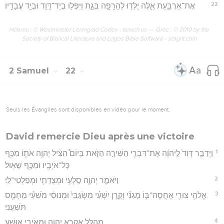
22
אֶת־אַרְבַּ֥עַת אֵ֛לֶּה יֻלְּד֥וּ לְהָרָפָ֖ה בְּגַ֑ת וַיִּפְּל֥וּ בְיַד־דָּוִ֖ד וּבְיַ֥ד עֲבָדָֽיו׃
Hébreu : © Westminster Leningrad Codex - tanach.us --- Grec : © 2010 by the
Society of Biblical Literature and Logos Bible Software - sblgnt.com
2 Samuel
22
Seuls les Évangiles sont disponibles en vidéo pour le moment.
David remercie Dieu après une victoire
1
וַיְדַבֵּ֤ר דָּוִד֙ לַֽיהוָ֔ה אֶת־דִּבְרֵ֖י הַשִּׁירָ֣ה הַזֹּ֑את בְּיוֹם֩ הִצִּ֨יל יְהוָ֥ה אֹת֛וֹ מִכַּ֥ף
כָּל־אֹיְבָ֖יו וּמִכַּ֥ף שָׁאֽוּל׃
2
וַיֹּאמַ֑ר יְהוָ֛ה סַֽלְעִ֥י וּמְצֻדָתִ֖י וּמְפַלְטִי־לִֽי׃
3
אֱלֹהֵ֥י צוּרִ֖י אֶחֱסֶה־בּ֑וֹ מָגִנִּ֞י וְקֶ֣רֶן יִשְׁעִ֗י מִשְׂגַּבִּי֙ וּמְנוּסִ֔י מֹשִׁעִ֕י מֵחָמָ֖ס
תֹּשִׁעֵֽנִי׃
4
מְהֻלָּ֖ל אֶקְרָ֣א יְהוָ֑ה וּמֵאֹיְבַ֖י אִוָּשֵֽׁעַ׃