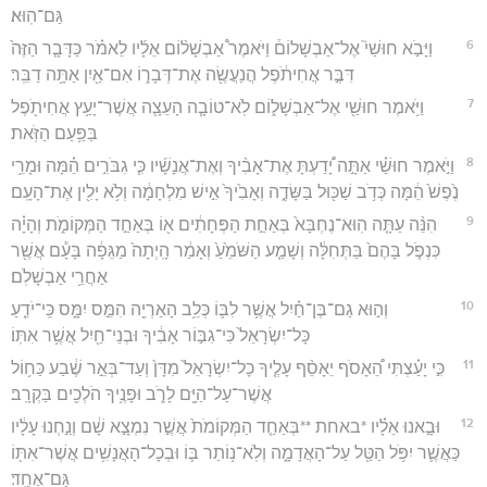
גַּם־הֽוּא׃
6
וַיָּבֹ֣א חוּשַׁי֮ אֶל־אַבְשָׁלוֹם֒ וַיֹּאמֶר֩ אַבְשָׁל֨וֹם אֵלָ֜יו לֵאמֹ֗ר כַּדָּבָ֤ר הַזֶּה֙
דִּבֶּ֣ר אֲחִיתֹ֔פֶל הֲנַעֲשֶׂ֖ה אֶת־דְּבָר֑וֹ אִם־אַ֖יִן אַתָּ֥ה דַבֵּֽר׃
7
וַיֹּ֥אמֶר חוּשַׁ֖י אֶל־אַבְשָׁל֑וֹם לֹֽא־טוֹבָ֧ה הָעֵצָ֛ה אֲשֶׁר־יָעַ֥ץ אֲחִיתֹ֖פֶל
בַּפַּ֥עַם הַזֹּֽאת׃
8
וַיֹּ֣אמֶר חוּשַׁ֗י אַתָּ֣ה יָ֠דַעְתָּ אֶת־אָבִ֨יךָ וְאֶת־אֲנָשָׁ֜יו כִּ֧י גִבֹּרִ֣ים הֵ֗מָּה וּמָרֵ֥י
נֶ֙פֶשׁ֙ הֵ֔מָּה כְּדֹ֥ב שַׁכּ֖וּל בַּשָּׂדֶ֑ה וְאָבִ֙יךָ֙ אִ֣ישׁ מִלְחָמָ֔ה וְלֹ֥א יָלִ֖ין אֶת־הָעָֽם׃
9
הִנֵּ֨ה עַתָּ֤ה הֽוּא־נֶחְבָּא֙ בְּאַחַ֣ת הַפְּחָתִ֔ים א֖וֹ בְּאַחַ֣ד הַמְּקוֹמֹ֑ת וְהָיָ֗ה
כִּנְפֹ֤ל בָּהֶם֙ בַּתְּחִלָּ֔ה וְשָׁמַ֤ע הַשֹּׁמֵ֙עַ֙ וְאָמַ֔ר הָֽיְתָה֙ מַגֵּפָ֔ה בָּעָ֕ם אֲשֶׁ֖ר
אַחֲרֵ֥י אַבְשָׁלֹֽם׃
10
וְה֣וּא גַם־בֶּן־חַ֗יִל אֲשֶׁ֥ר לִבּ֛וֹ כְּלֵ֥ב הָאַרְיֵ֖ה הִמֵּ֣ס יִמָּ֑ס כִּֽי־יֹדֵ֤עַ
כָּל־יִשְׂרָאֵל֙ כִּי־גִבּ֣וֹר אָבִ֔יךָ וּבְנֵי־חַ֖יִל אֲשֶׁ֥ר אִתּֽוֹ׃
11
כִּ֣י יָעַ֗צְתִּי הֵ֠אָסֹף יֵאָסֵ֨ף עָלֶ֤יךָ כָל־יִשְׂרָאֵל֙ מִדָּן֙ וְעַד־בְּאֵ֣ר שֶׁ֔בַע כַּח֥וֹל
אֲשֶׁר־עַל־הַיָּ֖ם לָרֹ֑ב וּפָנֶ֥יךָ הֹלְכִ֖ים בַּקְרָֽב׃
12
וּבָ֣אנוּ אֵלָ֗יו *באחת **בְּאַחַ֤ד הַמְּקוֹמֹת֙ אֲשֶׁ֣ר נִמְצָ֣א שָׁ֔ם וְנַ֣חְנוּ עָלָ֔יו
כַּאֲשֶׁ֛ר יִפֹּ֥ל הַטַּ֖ל עַל־הָאֲדָמָ֑ה וְלֹֽא־נ֥וֹתַר בּ֛וֹ וּבְכָל־הָאֲנָשִׁ֥ים אֲשֶׁר־אִתּ֖וֹ
גַּם־אֶחָֽד׃