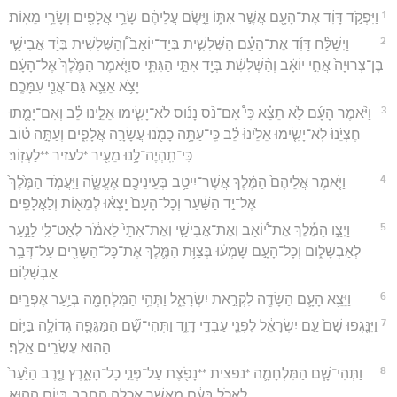
1
וַיִּפְקֹ֣ד דָּוִ֔ד אֶת־הָעָ֖ם אֲשֶׁ֣ר אִתּ֑וֹ וַיָּ֣שֶׂם עֲלֵיהֶ֔ם שָׂרֵ֥י אֲלָפִ֖ים וְשָׂרֵ֥י מֵאֽוֹת׃
2
וַיְשַׁלַּ֨ח דָּוִ֜ד אֶת־הָעָ֗ם הַשְּׁלִשִׁ֤ית בְּיַד־יוֹאָב֙ וְ֠הַשְּׁלִשִׁית בְּיַ֨ד אֲבִישַׁ֤י
בֶּן־צְרוּיָה֙ אֲחִ֣י יוֹאָ֔ב וְהַ֨שְּׁלִשִׁ֔ת בְּיַ֖ד אִתַּ֣י הַגִּתִּ֑י סוַיֹּ֤אמֶר הַמֶּ֙לֶךְ֙ אֶל־הָעָ֔ם
יָצֹ֥א אֵצֵ֛א גַּם־אֲנִ֖י עִמָּכֶֽם׃
3
וַיֹּ֨אמֶר הָעָ֜ם לֹ֣א תֵצֵ֗א כִּי֩ אִם־נֹ֨ס נָנ֜וּס לֹא־יָשִׂ֧ימוּ אֵלֵ֣ינוּ לֵ֗ב וְאִם־יָמֻ֤תוּ
חֶצְיֵ֙נוּ֙ לֹֽא־יָשִׂ֤ימוּ אֵלֵ֙ינוּ֙ לֵ֔ב כִּֽי־עַתָּ֥ה כָמֹ֖נוּ עֲשָׂרָ֣ה אֲלָפִ֑ים וְעַתָּ֣ה ט֔וֹב
כִּי־תִֽהְיֶה־לָּ֥נוּ מֵעִ֖יר *לעזיר **לַעְזֽוֹר׃
4
וַיֹּ֤אמֶר אֲלֵיהֶם֙ הַמֶּ֔לֶךְ אֲשֶׁר־יִיטַ֥ב בְּעֵינֵיכֶ֖ם אֶעֱשֶׂ֑ה וַיַּעֲמֹ֤ד הַמֶּ֙לֶךְ֙
אֶל־יַ֣ד הַשַּׁ֔עַר וְכָל־הָעָם֙ יָֽצְא֔וּ לְמֵא֖וֹת וְלַאֲלָפִֽים׃
5
וַיְצַ֣ו הַמֶּ֡לֶךְ אֶת־י֠וֹאָב וְאֶת־אֲבִישַׁ֤י וְאֶת־אִתַּי֙ לֵאמֹ֔ר לְאַט־לִ֖י לַנַּ֣עַר
לְאַבְשָׁל֑וֹם וְכָל־הָעָ֣ם שָׁמְע֗וּ בְּצַוֺּ֥ת הַמֶּ֛לֶךְ אֶת־כָּל־הַשָּׂרִ֖ים עַל־דְּבַ֥ר
אַבְשָׁלֽוֹם׃
6
וַיֵּצֵ֥א הָעָ֛ם הַשָּׂדֶ֖ה לִקְרַ֣את יִשְׂרָאֵ֑ל וַתְּהִ֥י הַמִּלְחָמָ֖ה בְּיַ֥עַר אֶפְרָֽיִם׃
7
וַיִּנָּ֤גְפוּ שָׁם֙ עַ֣ם יִשְׂרָאֵ֔ל לִפְנֵ֖י עַבְדֵ֣י דָוִ֑ד וַתְּהִי־שָׁ֞ם הַמַּגֵּפָ֧ה גְדוֹלָ֛ה בַּיּ֥וֹם
הַה֖וּא עֶשְׂרִ֥ים אָֽלֶף׃
8
וַתְּהִי־שָׁ֧ם הַמִּלְחָמָ֛ה *נפצית **נָפֹ֖צֶת עַל־פְּנֵ֣י כָל־הָאָ֑רֶץ וַיֶּ֤רֶב הַיַּ֙עַר֙
לֶאֱכֹ֣ל בָּעָ֔ם מֵאֲשֶׁ֥ר אָכְלָ֛ה הַחֶ֖רֶב בַּיּ֥וֹם הַהֽוּא׃