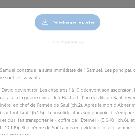
Télécharger le poster
© Le Projet Biblique
Samuel constitue la suite immédiate de 1 Samuel. Les principaux
e sont les suivants :
 David devient roi. Les chapitres 1 à 10 décrivent son ascension
re face à la guerre civile : Ich-Bocheth, l’un des fils de Saül, rev
néral en chef de l’armée de Saül (ch.2). Après la mort d’Abner e
sur tout Israël (5.1-5). Il consolide alors son pouvoir : il s’empar
s et où il fait transporter le « coffre de l’Eternel » (5.6-10 ; ch.6)
-14 ; 10.1-19). Si le règne de Saül a mis en évidence la face sombre 