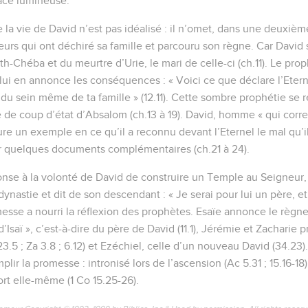
face lumineuse.
 la vie de David n’est pas idéalisé : il n’omet, dans une deuxième 
heurs qui ont déchiré sa famille et parcouru son règne. Car David
h-Chéba et du meurtre d’Urie, le mari de celle-ci (ch.11). Le prop
lui en annonce les conséquences : « Voici ce que déclare l’Eternel
 du sein même de ta famille » (12.11). Cette sombre prophétie se r
 de coup d’état d’Absalom (ch.13 à 19). David, homme « qui corr
re un exemple en ce qu’il a reconnu devant l’Eternel le mal qu’il a 
ur quelques documents complémentaires (ch.21 à 24).
onse à la volonté de David de construire un Temple au Seigneur, 
nastie et dit de son descendant : « Je serai pour lui un père, et
romesse a nourri la réflexion des prophètes. Esaïe annonce le règn
d’Isaï », c’est-à-dire du père de David (11.1), Jérémie et Zacharie 
3.5 ; Za 3.8 ; 6.12) et Ezéchiel, celle d’un nouveau David (34.23). 
ir la promesse : intronisé lors de l’ascension (Ac 5.31 ; 15.16-18)
ort elle-même (1 Co 15.25-26).