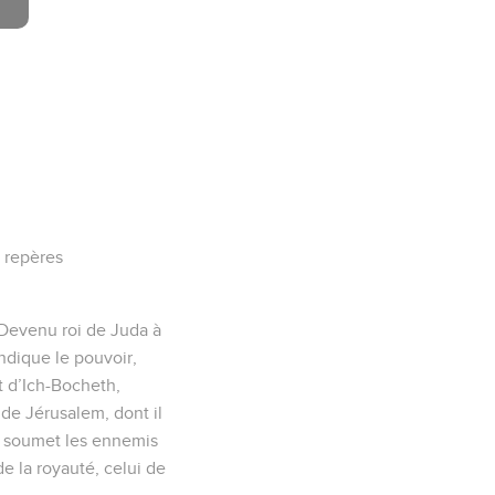
 repères
. Devenu roi de Juda à
endique le pouvoir,
t d’Ich-Bocheth,
e de Jérusalem, dont il
, et soumet les ennemis
de la royauté, celui de