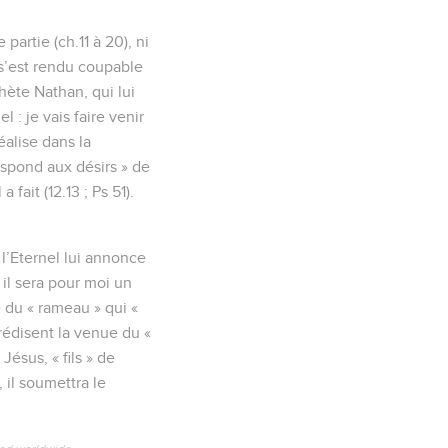
partie (ch.11 à 20), ni
 s’est rendu coupable
hète Nathan, qui lui
 : je vais faire venir
éalise dans la
espond aux désirs » de
fait (12.13 ; Ps 51).
l’Eternel lui annonce
 il sera pour moi un
e du « rameau » qui «
prédisent la venue du «
Jésus, « fils » de
, il soumettra le