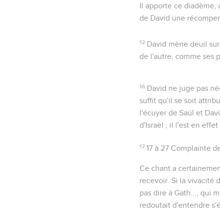
Il apporte ce diadème, 
de David une récompens
12
David mène deuil sur
de l'autre, comme ses p
16
David ne juge pas néc
suffit qu'il se soit att
l'écuyer de Saül et Davi
d'Israël ; il l'est en eff
17
17 à 27
Complainte de 
Ce chant a certainemen
recevoir. Si la vivacité
pas dire à Gath...
, qui m
redoutait d'entendre s'é