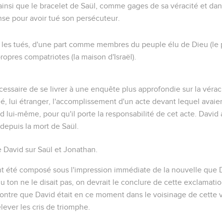
ainsi que le bracelet de Saül, comme gages de sa véracité et dans
e pour avoir tué son persécuteur.
 les tués, d'une part comme membres du peuple élu de Dieu (
le
ropres compatriotes (
la maison d'Israël
).
essaire de se livrer à une enquête plus approfondie sur la véra
ribué, lui étranger, l'accomplissement d'un acte devant lequel avaie
d lui-même, pour qu'il porte la responsabilité de cet acte. David 
et depuis la mort de Saül.
David sur Saül et Jonathan.
t été composé sous l'impression immédiate de la nouvelle que 
 du ton ne le disait pas, on devrait le conclure de cette exclamatio
ontre que David était en ce moment dans le voisinage de cette vill
lever les cris de triomphe.