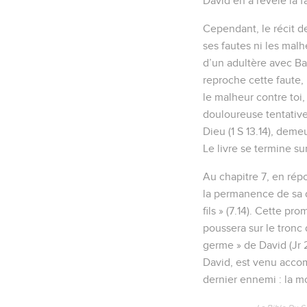
David en a révélé la 
Cependant, le récit de
ses fautes ni les mal
d’un adultère avec Bat
reproche cette faute, 
le malheur contre toi,
douloureuse tentative
Dieu (1 S 13.14), demeu
Le livre se termine s
Au chapitre 7, en rép
la permanence de sa dy
fils » (7.14). Cette p
poussera sur le tronc 
germe » de David (Jr 2
David, est venu accompl
dernier ennemi : la m