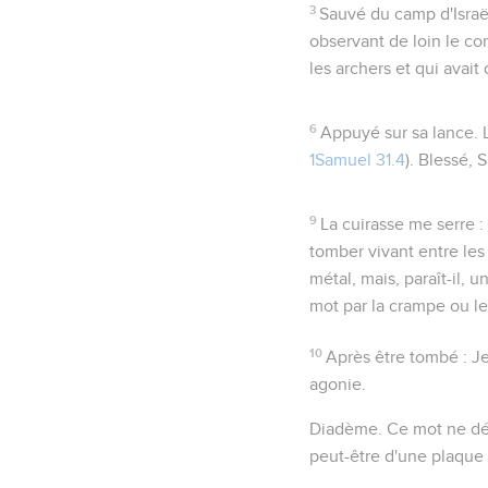
3
Sauvé du camp d'Israë
observant de loin le com
les archers et qui avait
6
Appuyé sur sa lance
.
1Samuel 31.4
). Blessé, 
9
La cuirasse me serre
:
tomber vivant entre le
métal, mais, paraît-il, 
mot par la crampe ou le
10
Après être tombé
: Je
agonie.
Diadème
. Ce mot ne d
peut-être d'une plaque 