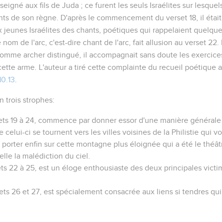
seigné aux fils de
Juda
; ce furent les seuls Israélites sur lesque
 de son règne. D'après le commencement du verset 18, il était 
 jeunes Israélites des chants, poétiques qui rappelaient quel
Le nom de
l'arc
, c'est-dire chant de l'arc, fait allusion au verset 22
omme archer distingué, il accompagnait sans doute les exercices
tte arme. L'auteur a tiré cette complainte du recueil poétique
10.13
.
n trois strophes:
ets 19 à 24, commence par donner essor d'une manière générale 
 celui-ci se tournent vers les villes voisines de la Philistie qui v
 porter enfin sur cette montagne plus éloignée qui a été le théât
elle la malédiction du ciel.
s 22 à 25, est un éloge enthousiaste des deux principales victimes
ets 26 et 27, est spécialement consacrée aux liens si tendres qui 