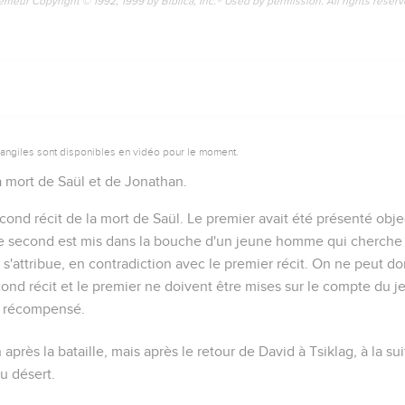
emeur Copyright © 1992, 1999 by Biblica, Inc.® Used by permission. All rights reser
vangiles sont disponibles en vidéo pour le moment.
a mort de Saül et de Jonathan.
cond récit de la mort de Saül. Le premier avait été présenté ob
 le second est mis dans la bouche d'un jeune homme qui cherc
il s'attribue, en contradiction avec le premier récit. On ne peut d
cond récit et le premier ne doivent être mises sur le compte du 
t récompensé.
 après la bataille, mais après le retour de David à Tsiklag, à la s
u désert.