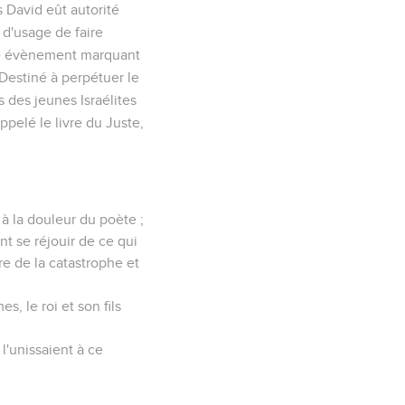
ls David eût autorité
d'usage de faire
que évènement marquant
. Destiné à perpétuer le
 des jeunes Israélites
 appelé
le livre du Juste
,
à la douleur du poète ;
ont se réjouir de ce qui
re de la catastrophe et
, le roi et son fils
l'unissaient à ce