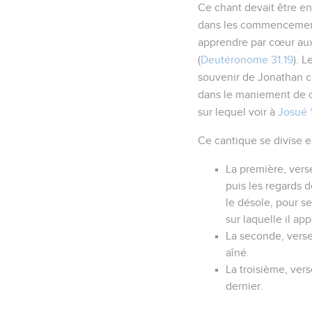
Ce chant devait être en
dans les commencements
apprendre par cœur aux
(
Deutéronome 31.19
). 
souvenir de Jonathan c
dans le maniement de ce
sur lequel voir à
Josué 
Ce cantique se divise e
La première, vers
puis les regards de
le désole, pour se
sur laquelle il app
La seconde, verset
aîné.
La troisième, vers
dernier.