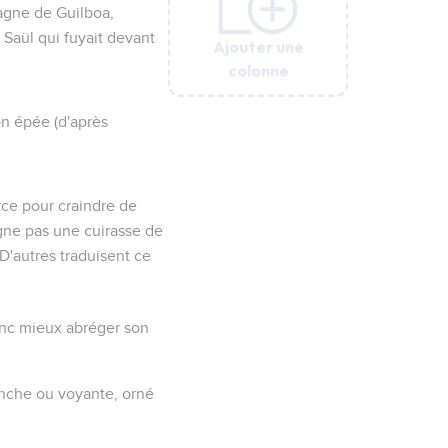
tagne de Guilboa,
 Saül qui fuyait devant
Ajouter une
Ajouter une
Ajouter une
Ajouter une
colonne
colonne
colonne
colonne
on épée (d'après
rce pour craindre de
ne pas une cuirasse de
 D'autres traduisent ce
 donc mieux abréger son
anche ou voyante, orné