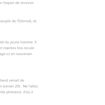
 l'espoir de recevoir
 peuple de l'Eternel
), et,
cité du jeune homme. Il
nt maintes fois reculé
agit ici en souverain
David venait de
n (verset 20) :
Ne l'allez
e philistine, d'où il