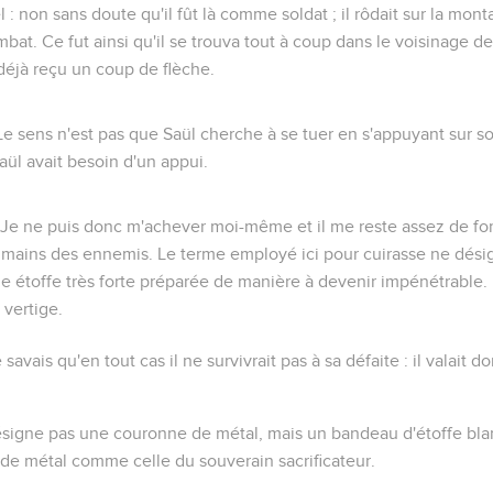
l
: non sans doute qu'il fût là comme soldat ; il rôdait sur la mon
bat. Ce fut ainsi qu'il se trouva tout à coup dans le voisinage de
 déjà reçu un coup de flèche.
 Le sens n'est pas que Saül cherche à se tuer en s'appuyant sur s
Saül avait besoin d'un appui.
 Je ne puis donc m'achever moi-même et il me reste assez de fo
s mains des ennemis. Le terme employé ici pour
cuirasse
ne désig
une étoffe très forte préparée de manière à devenir impénétrable.
 vertige.
 savais qu'en tout cas il ne survivrait pas à sa défaite : il valait
ésigne pas une couronne de métal, mais un bandeau d'étoffe bl
de métal comme celle du souverain sacrificateur.