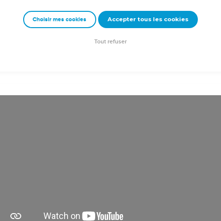
Accepter tous les cookies
Choisir mes cookies
Autres ressources sur theotex.org, contact theotex@gmail.com
Tout refuser
uction