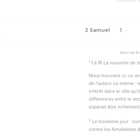
La Bible Du S
2 Samuel
1
Seuls les É
1
1 à 16
La nouvelle de l
Nous trouvons ici un se
de l'auteur lui-même ;
intérêt dans le rôle qu'
différences entre le se
espérait être richemen
2
Le troisième jour
: non
contre les Amalékites d