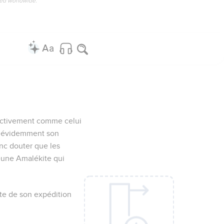
ved worldwide.
jectivement comme celui
he évidemment son
onc douter que les
jeune Amalékite qui
uite de son expédition