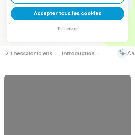
26
Saluez tous les frères et sœurs par un saint baiser.
Accepter tous les cookies
27
Je vous en supplie par le Seigneur : que cette lettre soit
lue à tous les frères et sœurs !
Tout refuser
28
Que la grâce de notre Seigneur Jésus-Christ soit avec
vous !
2 Thessaloniciens
Introduction