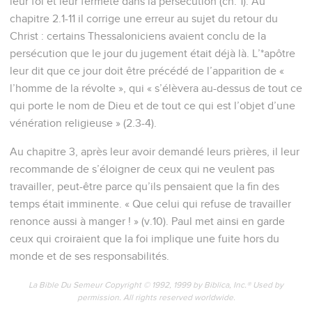
leur foi et leur fermeté dans la persécution (ch. 1). Au
chapitre 2.1-11 il corrige une erreur au sujet du retour du
Christ : certains Thessaloniciens avaient conclu de la
persécution que le jour du jugement était déjà là. L’*apôtre
leur dit que ce jour doit être précédé de l’apparition de «
l’homme de la révolte », qui « s’élèvera au-dessus de tout ce
qui porte le nom de Dieu et de tout ce qui est l’objet d’une
vénération religieuse » (2.3-4).
Au chapitre 3, après leur avoir demandé leurs prières, il leur
recommande de s’éloigner de ceux qui ne veulent pas
travailler, peut-être parce qu’ils pensaient que la fin des
temps était imminente. « Que celui qui refuse de travailler
renonce aussi à manger ! » (v.10). Paul met ainsi en garde
ceux qui croiraient que la foi implique une fuite hors du
monde et de ses responsabilités.
La Bible Du Semeur Copyright © 1992, 1999 by Biblica, Inc.® Used by
permission. All rights reserved worldwide.