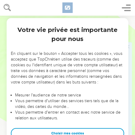
Veillez à ce que personne ne rende à autrui le mal pour le
mal, mais recherchez toujours le bien, soit entre vous, soit
envers tous les hommes.
Segond 21
16
Soyez toujours joyeux.
Votre vie privée est importante
1 Thessaloniciens
5
17
Priez sans cesse,
pour nous
18
exprimez votre reconnaissance en toute circonstance, car
c'est la volonté de Dieu pour vous en Jésus-Christ.
En cliquant sur le bouton « Accepter tous les cookies », vous
19
N'éteignez pas l'Esprit,
acceptez que TopChrétien utilise des traceurs (comme des
cookies ou l'identifiant unique de votre compte utilisateur) et
20
ne méprisez pas les prophéties,
traite vos données à caractère personnel (comme vos
21
mais examinez tout et retenez ce qui est bon.
données de navigation et les informations renseignées dans
votre compte utilisateur) dans les buts suivants :
22
Abstenez-vous de toute forme de mal.
23
Que le Dieu de la paix vous conduise lui-même à une
Mesurer l'audience de notre service
Vous permettre d'utiliser des services tiers tels que de la
sainteté totale et que tout votre être, l'esprit, l'âme et le
vidéo, des cartes du monde…
corps, soit conservé irréprochable lors du retour de notre
Vous permettre d'entrer en contact avec notre service de
Seigneur Jésus-Christ !
relation aux utilisateurs.
24
Celui qui vous appelle est fidèle, c'est aussi lui qui le fera.
25
Choisir mes cookies
Frères et sœurs, priez pour nous.