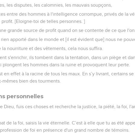
ies, les disputes, les calomnies, les mauvais soupçons,
tes entre des hommes à l'intelligence corrompue, privés de la vér
profit. [Eloigne-toi de telles personnes. ]
 une grande source de profit quand on se contente de ce que l'on
 rien apporté dans le monde et [il est évident que] nous ne pou
la nourriture et des vêtements, cela nous suffira.
nt s'enrichir, ils tombent dans la tentation, dans un piège et da
ui plongent les hommes dans la ruine et provoquent leur perte.
t en effet à la racine de tous les maux. En s’y livrant, certains se
eux-mêmes bien des tourments.
s personnelles
Dieu, fuis ces choses et recherche la justice, la piété, la foi, l
de la foi, saisis la vie éternelle. C’est à elle que tu as été appe
e profession de foi en présence d'un grand nombre de témoins.