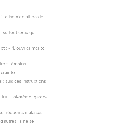
'Eglise n'en ait pas la
, surtout ceux qui
et : « *L'ouvrier mérite
trois témoins.
crainte.
 : suis ces instructions
utrui. Toi-même, garde-
es fréquents malaises.
'autres ils ne se