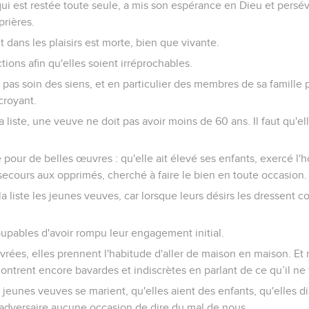
qui est restée toute seule, a mis son espérance en Dieu et persév
prières.
it dans les plaisirs est morte, bien que vivante.
tions afin qu'elles soient irréprochables.
pas soin des siens, et en particulier des membres de sa famille pr
-croyant.
la liste, une veuve ne doit pas avoir moins de 60 ans. Il faut qu'ell
 pour de belles œuvres : qu'elle ait élevé ses enfants, exercé l'ho
 secours aux opprimés, cherché à faire le bien en toute occasion.
la liste les jeunes veuves, car lorsque leurs désirs les dressent co
oupables d'avoir rompu leur engagement initial.
rées, elles prennent l'habitude d'aller de maison en maison. Et
ntrent encore bavardes et indiscrètes en parlant de ce qu’il ne 
jeunes veuves se marient, qu'elles aient des enfants, qu'elles di
'adversaire aucune occasion de dire du mal de nous.