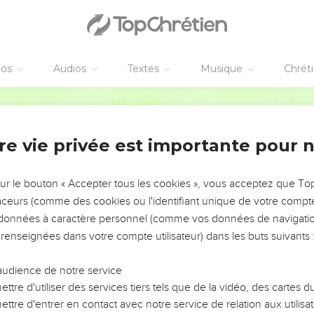
 de Jésus-Christ
rères et sœurs, tu seras un bon serviteur de Jésus-Christ, nourri 
e tu as fidèlement suivi.
éos
Audios
Textes
Musique
Chrét
fanes de vieilles femmes. Exerce-toi plutôt à la piété.
Segond 21
ysique est utile à peu de chose, tandis que la piété est utile à tout
nte et de la vie à venir.
ine, digne d'être acceptée sans réserve.
re vie privée est importante pour 
pective en effet que nous travaillons et que nous nous laissons 
ce dans le Dieu vivant qui est le Sauveur de tous les hommes, et
sur le bouton « Accepter tous les cookies », vous acceptez que T
traceurs (comme des cookies ou l'identifiant unique de votre compte 
tions et enseigne-les.
s données à caractère personnel (comme vos données de navigatio
 renseignées dans votre compte utilisateur) dans les buts suivants 
se ta jeunesse, mais sois un modèle pour les croyants par tes p
ta foi, ta pureté.
audience de notre service
ienne, applique-toi à lire les Ecritures dans l’assemblée, à encou
ttre d'utiliser des services tiers tels que de la vidéo, des cartes
 que tu as reçu, celui qui t'a été donné d’après une prophétie lo
ttre d'entrer en contact avec notre service de relation aux utilisat
 sur toi.