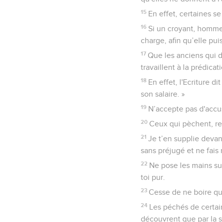
15
En effet, certaines s
16
Si un croyant, homme 
charge, afin qu’elle pui
17
Que les anciens qui 
travaillent à la prédica
18
En effet, l'Ecriture d
son salaire. »
19
N’accepte pas d'accus
20
Ceux qui pèchent, rep
21
Je t’en supplie devan
sans préjugé et ne fais 
22
Ne pose les mains su
toi pur.
23
Cesse de ne boire qu
24
Les péchés de certai
découvrent que par la s