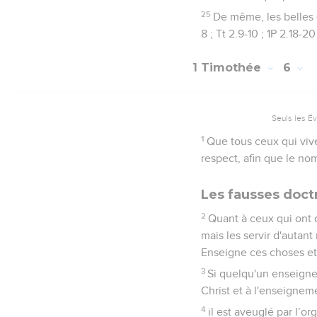
25
De même, les belles 
8 ; Tt 2.9-10 ; 1P 2.18-20
1 Timothée
6
Seuls les É
1
Que tous ceux qui viv
respect, afin que le no
Les fausses doctr
2
Quant à ceux qui ont d
mais les servir d'autan
Enseigne ces choses e
3
Si quelqu'un enseigne
Christ et à l'enseignem
4
il est aveuglé par l’or