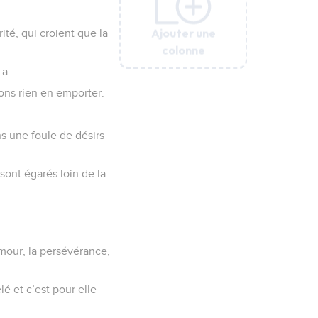
Ajouter une
Ajouter une
Ajouter une
Ajouter une
Ajouter une
Ajouter une
ité, qui croient que la
colonne
colonne
colonne
colonne
colonne
colonne
 a.
vons rien en emporter.
ns une foule de désirs
 sont égarés loin de la
'amour, la persévérance,
lé et c’est pour elle