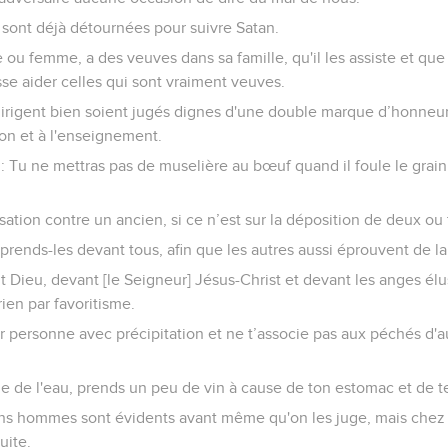
e sont déjà détournées pour suivre Satan.
ou femme, a des veuves dans sa famille, qu'il les assiste et que l
sse aider celles qui sont vraiment veuves.
dirigent bien soient jugés dignes d'une double marque d’honneur
tion et à l'enseignement.
it : Tu ne mettras pas de muselière au bœuf quand il foule le grain 
ation contre un ancien, si ce n’est sur la déposition de deux ou 
rends-les devant tous, afin que les autres aussi éprouvent de la 
t Dieu, devant [le Seigneur] Jésus-Christ et devant les anges élus
rien par favoritisme.
r personne avec précipitation et ne t’associe pas aux péchés d'a
e de l'eau, prends un peu de vin à cause de ton estomac et de t
ns hommes sont évidents avant même qu'on les juge, mais chez d
uite.