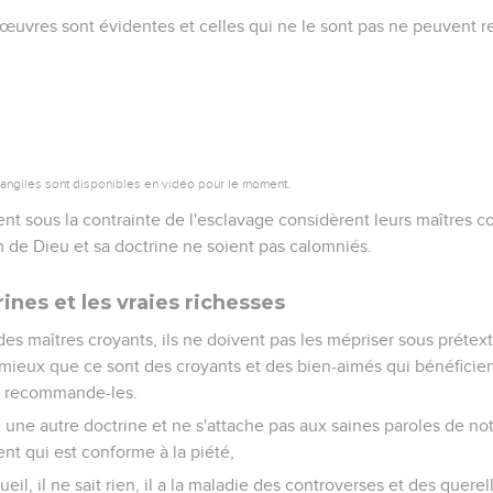
œuvres sont évidentes et celles qui ne le sont pas ne peuvent re
vangiles sont disponibles en vidéo pour le moment.
ent sous la contrainte de l'esclavage considèrent leurs maîtres 
m de Dieu et sa doctrine ne soient pas calomniés.
ines et les vraies richesses
es maîtres croyants, ils ne doivent pas les mépriser sous prétexte
t mieux que ce sont des croyants et des bien-aimés qui bénéficien
t recommande-les.
 une autre doctrine et ne s'attache pas aux saines paroles de no
ent qui est conforme à la piété,
gueil, il ne sait rien, il a la maladie des controverses et des quere