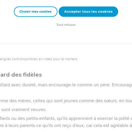
ses, donne-toi tout entier à elles, afin que tes progrès soient é
Accepter tous les cookies
Choisir mes cookies
t sur ton enseignement. Mets-y de la persévérance, car en agissa
 qui t'écoutent.
Tout refuser
vangiles sont disponibles en vidéo pour le moment.
gard des fidèles
eillard avec dureté, mais encourage-le comme un père. Encourag
me des mères, celles qui sont jeunes comme des sœurs, en tou
 sont vraiment veuves.
ants ou des petits-enfants, qu'ils apprennent à exercer la piété 
re à leurs parents ce qu'ils ont reçu d'eux, car cela est agréable 