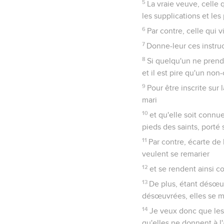
5
La vraie veuve, celle 
les supplications et les 
6
Par contre, celle qui v
7
Donne-leur ces instruc
8
Si quelqu'un ne prend 
et il est pire qu'un non
9
Pour être inscrite sur 
mari
10
et qu'elle soit connue
pieds des saints, porté
11
Par contre, écarte de 
veulent se remarier
12
et se rendent ainsi c
13
De plus, étant désœuv
désœuvrées, elles se mo
14
Je veux donc que les 
qu'elles ne donnent à l