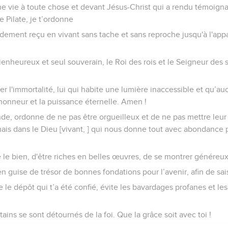
e vie à toute chose et devant Jésus-Christ qui a rendu témoigna
e Pilate, je t’ordonne
ement reçu en vivant sans tache et sans reproche jusqu'à l'appa
bienheureux et seul souverain, le Roi des rois et le Seigneur des 
éder l'immortalité, lui qui habite une lumière inaccessible et qu’
l'honneur et la puissance éternelle. Amen !
de, ordonne de ne pas être orgueilleux et de ne pas mettre leu
mais dans le Dieu [vivant, ] qui nous donne tout avec abondance
 le bien, d'être riches en belles œuvres, de se montrer généreux,
 en guise de trésor de bonnes fondations pour l’avenir, afin de sais
le dépôt qui t’a été confié, évite les bavardages profanes et les
ains se sont détournés de la foi. Que la grâce soit avec toi !