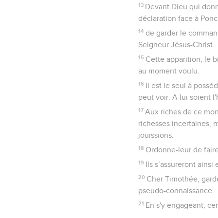
13
Devant Dieu qui donn
déclaration face à Ponc
14
de garder le command
Seigneur Jésus-Christ.
15
Cette apparition, le 
au moment voulu.
16
Il est le seul à poss
peut voir. A lui soient 
17
Aux riches de ce mon
richesses incertaines, 
jouissions.
18
Ordonne-leur de faire
19
Ils s’assureront ainsi
20
Cher Timothée, garde 
pseudo-connaissance.
21
En s'y engageant, cert