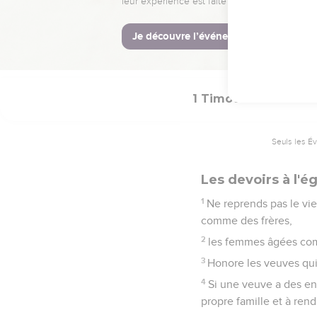
15
Occupe-toi de ces cho
16
Veille sur toi-même e
toi-même ainsi que ceux
1 Timothée
5
Seuls les É
Les devoirs à l'é
1
Ne reprends pas le vi
comme des frères,
2
les femmes âgées com
3
Honore les veuves qui
4
Si une veuve a des enf
propre famille et à rend