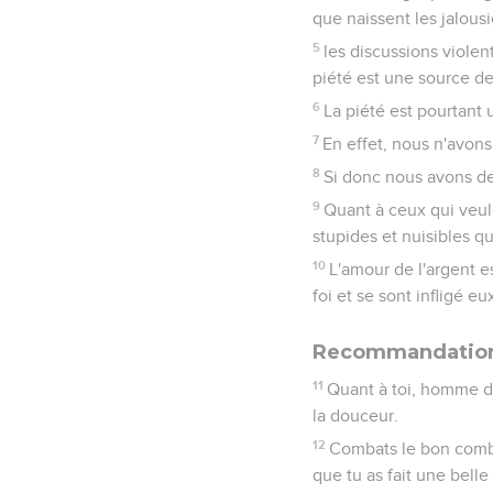
que naissent les jalous
5
les discussions violen
piété est une source de 
6
La piété est pourtant
7
En effet, nous n'avons
8
Si donc nous avons de 
9
Quant à ceux qui veule
stupides et nuisibles q
10
L'amour de l'argent es
foi et se sont infligé 
Recommandation
11
Quant à toi, homme de 
la douceur.
12
Combats le bon combat 
que tu as fait une bell