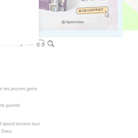
vidents pour tous.
nt ainsi, tu te sauveras
e les jeunes gens
te pureté.
d’abord envers leur
à Dieu.