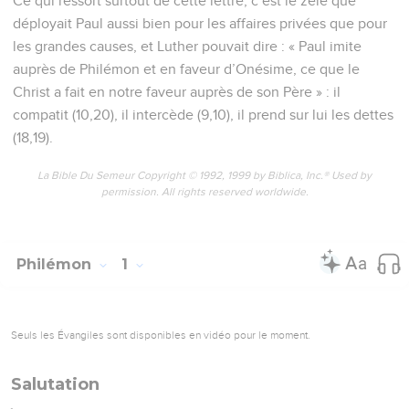
Ce qui ressort surtout de cette lettre, c’est le zèle que
déployait Paul aussi bien pour les affaires privées que pour
les grandes causes, et Luther pouvait dire : « Paul imite
auprès de Philémon et en faveur d’Onésime, ce que le
Christ a fait en notre faveur auprès de son Père » : il
compatit (10,20), il intercède (9,10), il prend sur lui les dettes
(18,19).
La Bible Du Semeur Copyright © 1992, 1999 by Biblica, Inc.® Used by
permission. All rights reserved worldwide.
Philémon
1
Seuls les Évangiles sont disponibles en vidéo pour le moment.
Salutation