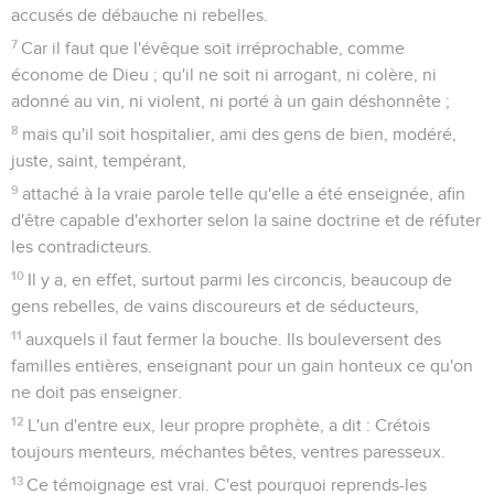
accusés de débauche ni rebelles.
7
Car il faut que l'évêque soit irréprochable, comme
économe de Dieu ; qu'il ne soit ni arrogant, ni colère, ni
adonné au vin, ni violent, ni porté à un gain déshonnête ;
8
mais qu'il soit hospitalier, ami des gens de bien, modéré,
juste, saint, tempérant,
9
attaché à la vraie parole telle qu'elle a été enseignée, afin
d'être capable d'exhorter selon la saine doctrine et de réfuter
les contradicteurs.
10
Il y a, en effet, surtout parmi les circoncis, beaucoup de
gens rebelles, de vains discoureurs et de séducteurs,
11
auxquels il faut fermer la bouche. Ils bouleversent des
familles entières, enseignant pour un gain honteux ce qu'on
ne doit pas enseigner.
12
L'un d'entre eux, leur propre prophète, a dit : Crétois
toujours menteurs, méchantes bêtes, ventres paresseux.
13
Ce témoignage est vrai. C'est pourquoi reprends-les