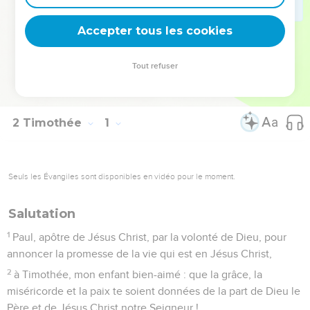
réfuter, redresser et apprendre à mener une vie conforme à
la volonté de Dieu » (3.16).
Accepter tous les cookies
La Bible Du Semeur Copyright © 1992, 1999 by Biblica, Inc.® Used by
Tout refuser
permission. All rights reserved worldwide.
2 Timothée
1
Seuls les Évangiles sont disponibles en vidéo pour le moment.
Salutation
1
Paul, apôtre de Jésus Christ, par la volonté de Dieu, pour
annoncer la promesse de la vie qui est en Jésus Christ,
2
à Timothée, mon enfant bien-aimé : que la grâce, la
miséricorde et la paix te soient données de la part de Dieu le
Père et de Jésus Christ notre Seigneur !