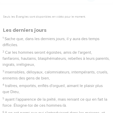
Seuls les Évangiles sont disponibles en vidéo pour le moment.
Les derniers jours
1
Sache que, dans les derniers jours, il y aura des temps
difficiles.
2
Car les hommes seront égoïstes, amis de l'argent,
fanfarons, hautains, blasphémateurs, rebelles à leurs parents,
ingrats, irréligieux,
3
insensibles, déloyaux, calomniateurs, intempérants, cruels,
ennemis des gens de bien,
4
traîtres, emportés, enflés d'orgueil, aimant le plaisir plus
que Dieu,
5
ayant l'apparence de la piété, mais reniant ce qui en fait la
force. Éloigne-toi de ces hommes-là.
6
Il en est parmi eux qui s'introduisent dans les maisons, et