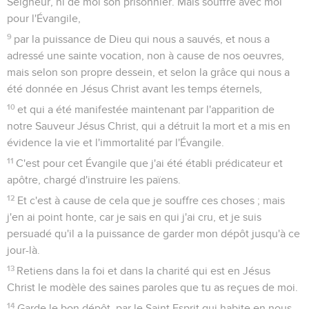
Seigneur, ni de moi son prisonnier. Mais souffre avec moi
pour l'Évangile,
9
par la puissance de Dieu qui nous a sauvés, et nous a
adressé une sainte vocation, non à cause de nos oeuvres,
mais selon son propre dessein, et selon la grâce qui nous a
été donnée en Jésus Christ avant les temps éternels,
10
et qui a été manifestée maintenant par l'apparition de
notre Sauveur Jésus Christ, qui a détruit la mort et a mis en
évidence la vie et l'immortalité par l'Évangile.
11
C'est pour cet Évangile que j'ai été établi prédicateur et
apôtre, chargé d'instruire les païens.
12
Et c'est à cause de cela que je souffre ces choses ; mais
j'en ai point honte, car je sais en qui j'ai cru, et je suis
persuadé qu'il a la puissance de garder mon dépôt jusqu'à ce
jour-là.
13
Retiens dans la foi et dans la charité qui est en Jésus
Christ le modèle des saines paroles que tu as reçues de moi.
14
Garde le bon dépôt, par le Saint Esprit qui habite en nous.