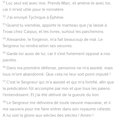
11
Luc seul est avec moi. Prends Marc, et amène-le avec toi,
car il m'est utile pour le ministère.
12
J'ai envoyé Tychique à Éphèse.
13
Quand tu viendras, apporte le manteau que j'ai laissé à
Troas chez Carpus, et les livres, surtout les parchemins.
14
Alexandre, le forgeron, m'a fait beaucoup de mal. Le
Seigneur lui rendra selon ses oeuvres.
15
Garde-toi aussi de lui, car il s'est fortement opposé à nos
paroles.
16
Dans ma première défense, personne ne m'a assisté, mais
tous m'ont abandonné. Que cela ne leur soit point imputé !
17
C'est le Seigneur qui m'a assisté et qui m'a fortifié, afin que
la prédication fût accomplie par moi et que tous les païens
l'entendissent. Et j'ai été délivré de la gueule du lion.
18
Le Seigneur me délivrera de toute oeuvre mauvaise, et il
me sauvera pour me faire entrer dans son royaume céleste.
A lui soit la gloire aux siècles des siècles ! Amen !