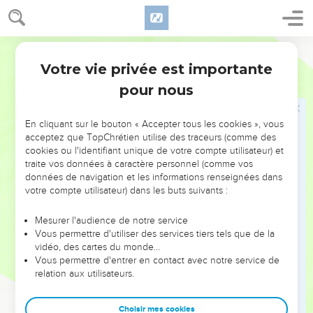
laissés à Troas (4.13). Mais il n’est pas sûr de le revoir : il sait
que « le moment de son départ est arrivé » (4.6). Aussi ce
Segond 1910
texte a-t-il des allures de testament : le regard de Paul se
Votre vie privée est importante
pose à la fois sur son passé (ses souvenirs : 1.5-6,11 ; 3.10-11),
2 Timothée
Introduction
son présent (son procès : 4.16) et son avenir proche (son «
pour nous
départ » imminent).
En cliquant sur le bouton « Accepter tous les cookies », vous
La lettre contient donc de nombreuses directives sur ce que
acceptez que TopChrétien utilise des traceurs (comme des
Timothée devra faire pour rester fidèle à l’enseignement
cookies ou l'identifiant unique de votre compte utilisateur) et
traite vos données à caractère personnel (comme vos
reçu. Dans la situation de persécution qui a amené Paul en
données de navigation et les informations renseignées dans
prison, et en raison des enseignements erronés qui
votre compte utilisateur) dans les buts suivants :
menacent les Eglises, Paul donne à Timothée des
encouragements (ch. 1) pour supporter la souffrance (2.1-13)
Mesurer l'audience de notre service
Vous permettre d'utiliser des services tiers tels que de la
et pour défendre la vérité (2.14 à 4.15) : il devra éviter les
vidéo, des cartes du monde…
discussions inutiles (2.14-26), s’éloigner des gens qui
Vous permettre d'entrer en contact avec notre service de
enseignent des erreurs (3.1-19), rester attaché à ce qu’il a
relation aux utilisateurs.
appris (3.10-17) et prêcher la Parole (4.1-5). Car « toute
l’Ecriture est inspirée de Dieu et utile pour enseigner,
Choisir mes cookies