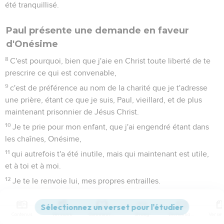
été tranquillisé.
Paul présente une demande en faveur
d'Onésime
8
C'est pourquoi, bien que j'aie en Christ toute liberté de te
prescrire ce qui est convenable,
9
c'est de préférence au nom de la charité que je t'adresse
une prière, étant ce que je suis, Paul, vieillard, et de plus
maintenant prisonnier de Jésus Christ.
10
Je te prie pour mon enfant, que j'ai engendré étant dans
les chaînes, Onésime,
11
qui autrefois t'a été inutile, mais qui maintenant est utile,
et à toi et à moi.
12
Je te le renvoie lui, mes propres entrailles.
13
J'aurais désiré le retenir auprès de moi, pour qu'il me servît
à ta place, pendant que je suis dans les chaînes pour
Contenus
Versions
Commentaires
Strong
Dictionnaire
l'Évangile.