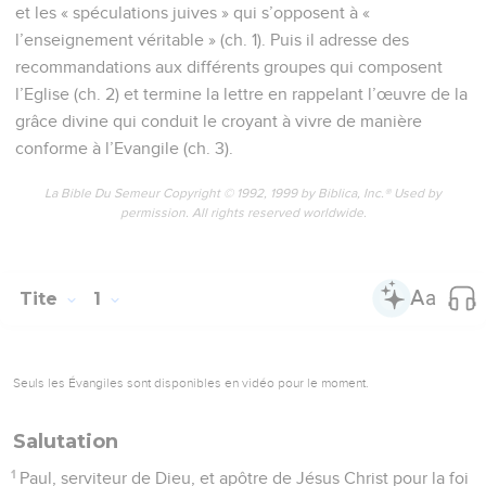
et les « spéculations juives » qui s’opposent à «
l’enseignement véritable » (ch. 1). Puis il adresse des
recommandations aux différents groupes qui composent
l’Eglise (ch. 2) et termine la lettre en rappelant l’œuvre de la
grâce divine qui conduit le croyant à vivre de manière
conforme à l’Evangile (ch. 3).
La Bible Du Semeur Copyright © 1992, 1999 by Biblica, Inc.® Used by
permission. All rights reserved worldwide.
Tite
1
Seuls les Évangiles sont disponibles en vidéo pour le moment.
Salutation
1
Paul, serviteur de Dieu, et apôtre de Jésus Christ pour la foi