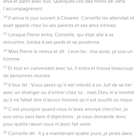
leva et partit avec eux. Quelques-uns des frères de Jaffa
l’accompagnèrent.
24
Il arriva le jour suivant à Césarée. Corneille les attendait et
avait appelé chez lui ses parents et ses amis intimes.
25
Lorsque Pierre entra, Corneille, qui était allé à sa
rencontre, tomba à ses pieds et se prosterna.
26
Mais Pierre le releva et dit : Lève-toi ; moi aussi, je suis un
homme.
27
Et tout en conversant avec lui, il entra et trouva beaucoup
de personnes réunies.
28
Il leur dit : Vous savez qu’il est interdit à un Juif de se lier
avec un étranger ou d’entrer chez lui ; mais Dieu m’a montré
qu’il ne fallait dire d’aucun homme qu’il est souillé ou impur.
29
C’est pourquoi quand vous m’avez envoyé chercher, je
suis venu sans faire d’objections ; je vous demande donc
pour quelle raison vous m’avez fait venir.
30
Corneille dit : Il y a maintenant quatre jours, je priais dans