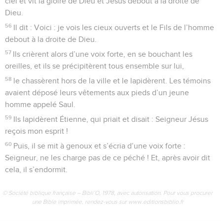
ciel et vit la gloire de Dieu et Jésus debout à la droite de
Dieu.
56
Il dit : Voici : je vois les cieux ouverts et le Fils de l’homme
debout à la droite de Dieu.
57
Ils crièrent alors d’une voix forte, en se bouchant les
oreilles, et ils se précipitèrent tous ensemble sur lui,
58
le chassèrent hors de la ville et le lapidèrent. Les témoins
avaient déposé leurs vêtements aux pieds d’un jeune
homme appelé Saul.
59
Ils lapidèrent Étienne, qui priait et disait : Seigneur Jésus
reçois mon esprit !
60
Puis, il se mit à genoux et s’écria d’une voix forte :
Seigneur, ne les charge pas de ce péché ! Et, après avoir dit
cela, il s’endormit.
© Société biblique française – Bibli’O, 1978, avec autorisation. Pour vous procurer
une Bible imprimée, rendez-vous sur www.editionsbiblio.fr