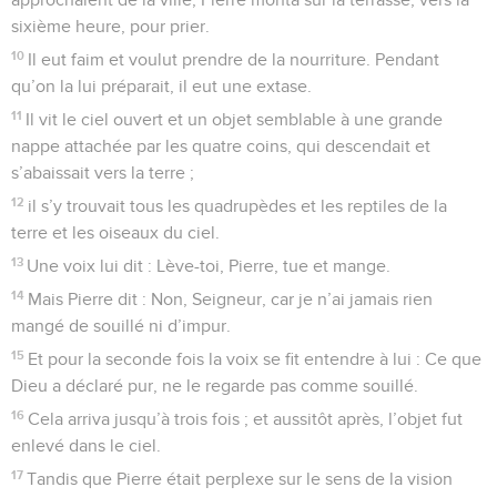
sixième heure, pour prier.
10
Il eut faim et voulut prendre de la nourriture. Pendant
qu’on la lui préparait, il eut une extase.
11
Il vit le ciel ouvert et un objet semblable à une grande
nappe attachée par les quatre coins, qui descendait et
s’abaissait vers la terre ;
12
il s’y trouvait tous les quadrupèdes et les reptiles de la
terre et les oiseaux du ciel.
13
Une voix lui dit : Lève-toi, Pierre, tue et mange.
14
Mais Pierre dit : Non, Seigneur, car je n’ai jamais rien
mangé de souillé ni d’impur.
15
Et pour la seconde fois la voix se fit entendre à lui : Ce que
Dieu a déclaré pur, ne le regarde pas comme souillé.
16
Cela arriva jusqu’à trois fois ; et aussitôt après, l’objet fut
enlevé dans le ciel.
17
Tandis que Pierre était perplexe sur le sens de la vision