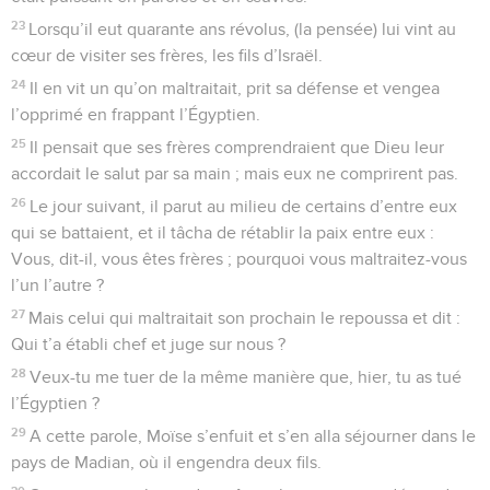
23
Lorsqu’il eut quarante ans révolus, (la pensée) lui vint au
cœur de visiter ses frères, les fils d’Israël.
24
Il en vit un qu’on maltraitait, prit sa défense et vengea
l’opprimé en frappant l’Égyptien.
25
Il pensait que ses frères comprendraient que Dieu leur
accordait le salut par sa main ; mais eux ne comprirent pas.
26
Le jour suivant, il parut au milieu de certains d’entre eux
qui se battaient, et il tâcha de rétablir la paix entre eux :
Vous, dit-il, vous êtes frères ; pourquoi vous maltraitez-vous
l’un l’autre ?
27
Mais celui qui maltraitait son prochain le repoussa et dit :
Qui t’a établi chef et juge sur nous ?
28
Veux-tu me tuer de la même manière que, hier, tu as tué
l’Égyptien ?
29
A cette parole, Moïse s’enfuit et s’en alla séjourner dans le
pays de Madian, où il engendra deux fils.