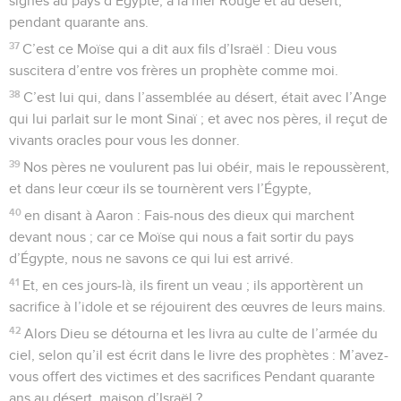
signes au pays d’Égypte, à la mer Rouge et au désert,
pendant quarante ans.
37
C’est ce Moïse qui a dit aux fils d’Israël : Dieu vous
suscitera d’entre vos frères un prophète comme moi.
38
C’est lui qui, dans l’assemblée au désert, était avec l’Ange
qui lui parlait sur le mont Sinaï ; et avec nos pères, il reçut de
vivants oracles pour vous les donner.
39
Nos pères ne voulurent pas lui obéir, mais le repoussèrent,
et dans leur cœur ils se tournèrent vers l’Égypte,
40
en disant à Aaron : Fais-nous des dieux qui marchent
devant nous ; car ce Moïse qui nous a fait sortir du pays
d’Égypte, nous ne savons ce qui lui est arrivé.
41
Et, en ces jours-là, ils firent un veau ; ils apportèrent un
sacrifice à l’idole et se réjouirent des œuvres de leurs mains.
42
Alors Dieu se détourna et les livra au culte de l’armée du
ciel, selon qu’il est écrit dans le livre des prophètes : M’avez-
vous offert des victimes et des sacrifices Pendant quarante
ans au désert, maison d’Israël ?