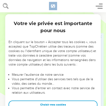
9
Quelques-uns parmi ceux de la synagogue dite des
Affranchis, parmi les Cyrénéens et les Alexandrins, et parmi
Segond 1978 (Colombe)
ceux de Cilicie et d’Asie, se mirent à discuter avec Étienne ;
Votre vie privée est importante
Actes
6
10
mais ils n’étaient pas capables de résister à la sagesse et à
pour nous
l’Esprit par lequel il parlait.
11
Alors ils soudoyèrent des hommes qui dirent : Nous l’avons
En cliquant sur le bouton « Accepter tous les cookies », vous
entendu proférer des paroles blasphématoires contre Moïse
acceptez que TopChrétien utilise des traceurs (comme des
et contre Dieu.
cookies ou l'identifiant unique de votre compte utilisateur) et
traite vos données à caractère personnel (comme vos
12
Ils ameutèrent le peuple, les anciens et les scribes, puis ils
données de navigation et les informations renseignées dans
survinrent, le saisirent de force et l’emmenèrent au
votre compte utilisateur) dans les buts suivants :
sanhédrin.
13
Ils produisirent de faux témoins qui disaient : Cet homme
Mesurer l'audience de notre service
Vous permettre d'utiliser des services tiers tels que de la
ne cesse de proférer des paroles contre ce lieu saint et
vidéo, des cartes du monde…
contre la loi ;
Vous permettre d'entrer en contact avec notre service de
14
relation aux utilisateurs.
car nous l’avons entendu dire que Jésus, ce Nazaréen,
détruira ce lieu et changera les coutumes que Moïse nous a
transmises.
Choisir mes cookies