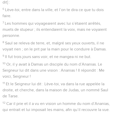
dit] :
6
Lève-toi, entre dans la ville, et l’on te dira ce que tu dois
faire.
7
Les hommes qui voyageaient avec lui s’étaient arrêtés,
muets de stupeur ; ils entendaient la voix, mais ne voyaient
personne.
8
Saul se releva de terre, et, malgré ses yeux ouverts, il ne
voyait rien ; on le prit par la main pour le conduire à Damas.
9
Il fut trois jours sans voir, et ne mangea ni ne but.
10
Or, il y avait à Damas un disciple du nom d’Ananias. Le
Seigneur lui dit dans une vision : Ananias ! Il répondit : Me
voici, Seigneur !
11
Et le Seigneur lui dit : Lève-toi, va dans la rue appelée la
droite, et cherche, dans la maison de Judas, un nommé Saul
de Tarse.
12
Car il prie et il a vu en vision un homme du nom d’Ananias,
qui entrait et lui imposait les mains, afin qu’il recouvre la vue.