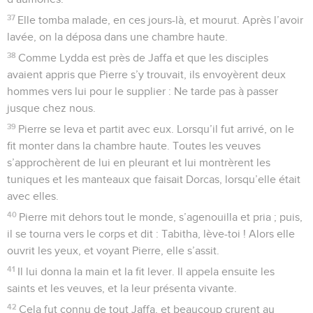
37
Elle tomba malade, en ces jours-là, et mourut. Après l’avoir
lavée, on la déposa dans une chambre haute.
38
Comme Lydda est près de Jaffa et que les disciples
avaient appris que Pierre s’y trouvait, ils envoyèrent deux
hommes vers lui pour le supplier : Ne tarde pas à passer
jusque chez nous.
39
Pierre se leva et partit avec eux. Lorsqu’il fut arrivé, on le
fit monter dans la chambre haute. Toutes les veuves
s’approchèrent de lui en pleurant et lui montrèrent les
tuniques et les manteaux que faisait Dorcas, lorsqu’elle était
avec elles.
40
Pierre mit dehors tout le monde, s’agenouilla et pria ; puis,
il se tourna vers le corps et dit : Tabitha, lève-toi ! Alors elle
ouvrit les yeux, et voyant Pierre, elle s’assit.
41
Il lui donna la main et la fit lever. Il appela ensuite les
saints et les veuves, et la leur présenta vivante.
42
Cela fut connu de tout Jaffa, et beaucoup crurent au