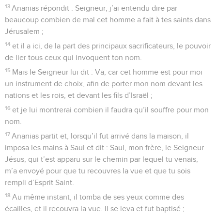
13
Ananias répondit : Seigneur, j’ai entendu dire par
beaucoup combien de mal cet homme a fait à tes saints dans
Jérusalem ;
14
et il a ici, de la part des principaux sacrificateurs, le pouvoir
de lier tous ceux qui invoquent ton nom.
15
Mais le Seigneur lui dit : Va, car cet homme est pour moi
un instrument de choix, afin de porter mon nom devant les
nations et les rois, et devant les fils d’Israël ;
16
et je lui montrerai combien il faudra qu’il souffre pour mon
nom.
17
Ananias partit et, lorsqu’il fut arrivé dans la maison, il
imposa les mains à Saul et dit : Saul, mon frère, le Seigneur
Jésus, qui t’est apparu sur le chemin par lequel tu venais,
m’a envoyé pour que tu recouvres la vue et que tu sois
rempli d’Esprit Saint.
18
Au même instant, il tomba de ses yeux comme des
écailles, et il recouvra la vue. Il se leva et fut baptisé ;