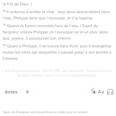
le Fils de Dieu. ]
38
Il ordonna d’arrêter le char ; tous deux descendirent dans
l’eau, Philippe ainsi que l’eunuque, et il le baptisa.
39
Quand ils furent remontés hors de l’eau, l’Esprit du
Seigneur enleva Philippe, et l’eunuque ne le vit plus, alors
que, joyeux, il poursuivait son chemin.
40
Quant à Philippe, il se trouva dans Azot, puis il évangélisa
toutes les villes par lesquelles il passait jusqu’à son arrivée à
Césarée.
© Société biblique française – Bibli’O, 1978, avec autorisation. Pour vous procurer
une Bible imprimée, rendez-vous sur www.editionsbiblio.fr
Actes
9
Seuls les Évangiles sont disponibles en vidéo pour le moment.