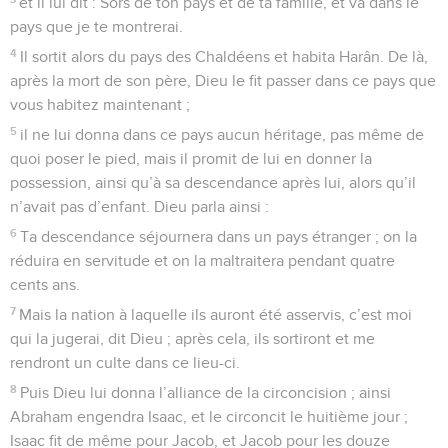
et il lui dit : Sors de ton pays et de ta famille, et va dans le
pays que je te montrerai.
4
Il sortit alors du pays des Chaldéens et habita Harân. De là,
après la mort de son père, Dieu le fit passer dans ce pays que
vous habitez maintenant ;
5
il ne lui donna dans ce pays aucun héritage, pas même de
quoi poser le pied, mais il promit de lui en donner la
possession, ainsi qu’à sa descendance après lui, alors qu’il
n’avait pas d’enfant. Dieu parla ainsi :
6
Ta descendance séjournera dans un pays étranger ; on la
réduira en servitude et on la maltraitera pendant quatre
cents ans.
7
Mais la nation à laquelle ils auront été asservis, c’est moi
qui la jugerai, dit Dieu ; après cela, ils sortiront et me
rendront un culte dans ce lieu-ci.
8
Puis Dieu lui donna l’alliance de la circoncision ; ainsi
Abraham engendra Isaac, et le circoncit le huitième jour ;
Isaac fit de même pour Jacob, et Jacob pour les douze