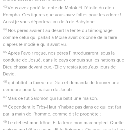
43
Vous avez porté la tente de Molok Et l’étoile du dieu
Rompha. Ces figures que vous avez faites pour les adorer !
Aussi je vous déporterai au-delà de Babylone.
44
Nos pères avaient au désert la tente du témoignage,
comme celui qui parlait à Moïse avait ordonné de la faire
d’après le modèle qu’il avait vu.
45
Après l’avoir reçue, nos pères l’introduisirent, sous la
conduite de Josué, dans le pays conquis sur les nations que
Dieu chassa devant eux. (Elle y resta) jusqu’aux jours de
David,
46
qui obtint la faveur de Dieu et demanda de trouver une
demeure pour la maison de Jacob.
47
Mais ce fut Salomon qui lui bâtit une maison.
48
Cependant le Très-Haut n’habite pas dans ce qui est fait
par la main de l’homme, comme dit le prophète :
49
Le ciel est mon trône, Et la terre mon marchepied. Quelle
maison me bâtirez-vous, dit le Seigneur, Ou quel sera le lieu