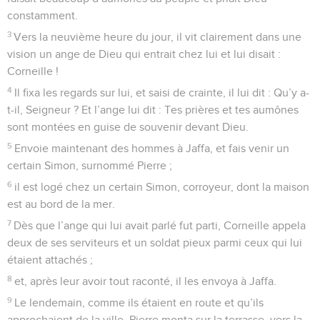
constamment.
3
Vers la neuvième heure du jour, il vit clairement dans une
vision un ange de Dieu qui entrait chez lui et lui disait :
Corneille !
4
Il fixa les regards sur lui, et saisi de crainte, il lui dit : Qu’y a-
t-il, Seigneur ? Et l’ange lui dit : Tes prières et tes aumônes
sont montées en guise de souvenir devant Dieu.
5
Envoie maintenant des hommes à Jaffa, et fais venir un
certain Simon, surnommé Pierre ;
6
il est logé chez un certain Simon, corroyeur, dont la maison
est au bord de la mer.
7
Dès que l’ange qui lui avait parlé fut parti, Corneille appela
deux de ses serviteurs et un soldat pieux parmi ceux qui lui
étaient attachés ;
8
et, après leur avoir tout raconté, il les envoya à Jaffa.
9
Le lendemain, comme ils étaient en route et qu’ils
approchaient de la ville, Pierre monta sur la terrasse, vers la