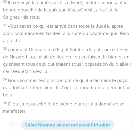
36
Il a envoyé la parole aux fils d’Israël, en leur annonçant la
bonne nouvelle de la paix par Jésus-Christ ; c’est lui, le
Seigneur de tous.
37
Vous savez ce qui est arrivé dans toute la Judée, après
avoir commencé en Galilée, à la suite du baptême que Jean
a prêché :
38
comment Dieu a oint d’Esprit Saint et de puissance Jésus
de Nazareth, qui allait de lieu en lieu en faisant le bien et en
guérissant tous ceux qui étaient sous l’oppression du diable ;
car Dieu était avec lui.
39
Nous sommes témoins de tout ce qu’il a fait dans le pays
des Juifs et à Jérusalem. Ils l’ont fait mourir en le pendant au
bois.
40
Dieu l’a ressuscité le troisième jour et lui a donné de se
manifester,
41
non à tout le peuple, mais aux témoins choisis d’avance
par Dieu, à nous qui avons mangé et bu avec lui, après sa
Contenus
Versions
Commentaires
Strong
Dictionnaire
résurrection d’entre les morts.