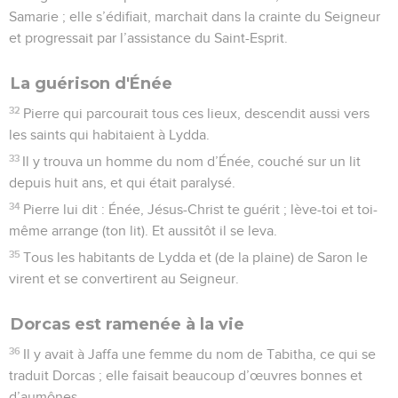
Samarie ; elle s’édifiait, marchait dans la crainte du Seigneur
et progressait par l’assistance du Saint-Esprit.
La guérison d'Énée
32
Pierre qui parcourait tous ces lieux, descendit aussi vers
les saints qui habitaient à Lydda.
33
Il y trouva un homme du nom d’Énée, couché sur un lit
depuis huit ans, et qui était paralysé.
34
Pierre lui dit : Énée, Jésus-Christ te guérit ; lève-toi et toi-
même arrange (ton lit). Et aussitôt il se leva.
35
Tous les habitants de Lydda et (de la plaine) de Saron le
virent et se convertirent au Seigneur.
Dorcas est ramenée à la vie
36
Il y avait à Jaffa une femme du nom de Tabitha, ce qui se
traduit Dorcas ; elle faisait beaucoup d’œuvres bonnes et
d’aumônes.