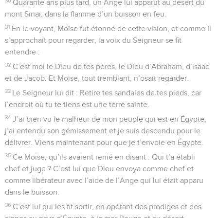
30
Quarante ans plus tard, un Ange lui apparut au désert du
mont Sinaï, dans la flamme d’un buisson en feu.
31
En le voyant, Moïse fut étonné de cette vision, et comme il
s’approchait pour regarder, la voix du Seigneur se fit
entendre :
32
C’est moi le Dieu de tes pères, le Dieu d’Abraham, d’Isaac
et de Jacob. Et Moïse, tout tremblant, n’osait regarder.
33
Le Seigneur lui dit : Retire tes sandales de tes pieds, car
l’endroit où tu te tiens est une terre sainte.
34
J’ai bien vu le malheur de mon peuple qui est en Égypte,
j’ai entendu son gémissement et je suis descendu pour le
délivrer. Viens maintenant pour que je t’envoie en Égypte.
35
Ce Moïse, qu’ils avaient renié en disant : Qui t’a établi
chef et juge ? C’est lui que Dieu envoya comme chef et
comme libérateur avec l’aide de l’Ange qui lui était apparu
dans le buisson.
36
C’est lui qui les fit sortir, en opérant des prodiges et des