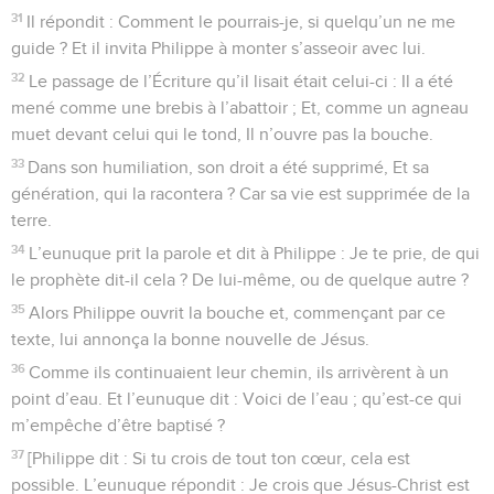
31
Il répondit : Comment le pourrais-je, si quelqu’un ne me
guide ? Et il invita Philippe à monter s’asseoir avec lui.
32
Le passage de l’Écriture qu’il lisait était celui-ci : Il a été
mené comme une brebis à l’abattoir ; Et, comme un agneau
muet devant celui qui le tond, Il n’ouvre pas la bouche.
33
Dans son humiliation, son droit a été supprimé, Et sa
génération, qui la racontera ? Car sa vie est supprimée de la
terre.
34
L’eunuque prit la parole et dit à Philippe : Je te prie, de qui
le prophète dit-il cela ? De lui-même, ou de quelque autre ?
35
Alors Philippe ouvrit la bouche et, commençant par ce
texte, lui annonça la bonne nouvelle de Jésus.
36
Comme ils continuaient leur chemin, ils arrivèrent à un
point d’eau. Et l’eunuque dit : Voici de l’eau ; qu’est-ce qui
m’empêche d’être baptisé ?
37
[Philippe dit : Si tu crois de tout ton cœur, cela est
possible. L’eunuque répondit : Je crois que Jésus-Christ est