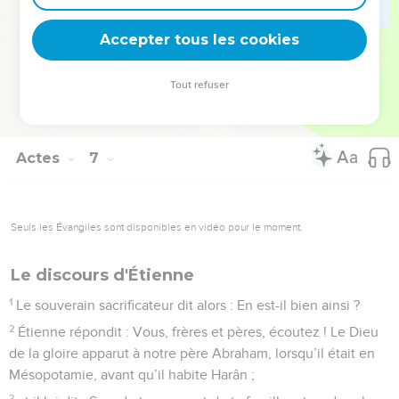
15
Tous ceux qui siégeaient au sanhédrin fixaient les regards
Accepter tous les cookies
sur lui et virent son visage comme celui d’un ange.
© Société biblique française – Bibli’O, 1978, avec autorisation. Pour vous procurer
Tout refuser
une Bible imprimée, rendez-vous sur www.editionsbiblio.fr
Actes
7
Seuls les Évangiles sont disponibles en vidéo pour le moment.
Le discours d'Étienne
1
Le souverain sacrificateur dit alors : En est-il bien ainsi ?
2
Étienne répondit : Vous, frères et pères, écoutez ! Le Dieu
de la gloire apparut à notre père Abraham, lorsqu’il était en
Mésopotamie, avant qu’il habite Harân ;
3