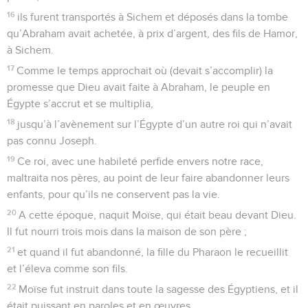
16
ils furent transportés à Sichem et déposés dans la tombe
qu’Abraham avait achetée, à prix d’argent, des fils de Hamor,
à Sichem.
17
Comme le temps approchait où (devait s’accomplir) la
promesse que Dieu avait faite à Abraham, le peuple en
Égypte s’accrut et se multiplia,
18
jusqu’à l’avènement sur l’Égypte d’un autre roi qui n’avait
pas connu Joseph.
19
Ce roi, avec une habileté perfide envers notre race,
maltraita nos pères, au point de leur faire abandonner leurs
enfants, pour qu’ils ne conservent pas la vie.
20
A cette époque, naquit Moïse, qui était beau devant Dieu.
Il fut nourri trois mois dans la maison de son père ;
21
et quand il fut abandonné, la fille du Pharaon le recueillit
et l’éleva comme son fils.
22
Moïse fut instruit dans toute la sagesse des Égyptiens, et il
était puissant en paroles et en œuvres.