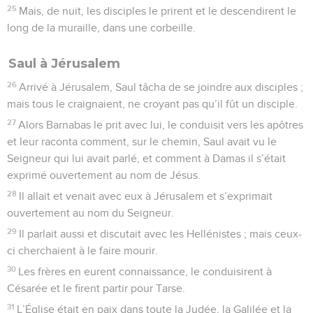
25
Mais, de nuit, les disciples le prirent et le descendirent le
long de la muraille, dans une corbeille.
Saul à Jérusalem
26
Arrivé à Jérusalem, Saul tâcha de se joindre aux disciples ;
mais tous le craignaient, ne croyant pas qu’il fût un disciple.
27
Alors Barnabas le prit avec lui, le conduisit vers les apôtres
et leur raconta comment, sur le chemin, Saul avait vu le
Seigneur qui lui avait parlé, et comment à Damas il s’était
exprimé ouvertement au nom de Jésus.
28
Il allait et venait avec eux à Jérusalem et s’exprimait
ouvertement au nom du Seigneur.
29
Il parlait aussi et discutait avec les Hellénistes ; mais ceux-
ci cherchaient à le faire mourir.
30
Les frères en eurent connaissance, le conduisirent à
Césarée et le firent partir pour Tarse.
31
L’Église était en paix dans toute la Judée, la Galilée et la