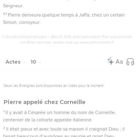
Seigneur.
43
Pierre demeura quelque temps à Jaffa, chez un certain
Simon, corroyeur.
© Société biblique française – Bibli’O, 1978, avec autorisation. Pour vous procurer
une Bible imprimée, rendez-vous sur www.editionsbiblio.fr
Actes
10
Seuls les Évangiles sont disponibles en vidéo pour le moment.
Pierre appelé chez Corneille
1
Il y avait à Césarée un homme du nom de Corneille,
centenier de la cohorte appelée italienne.
2
Il était pieux et avec toute sa maison il craignait Dieu ; il
faisait beaucoup d’aumônes au peuple et priait Dieu