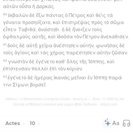
αὐτῶν οὖσα ἡ Δορκάς.
40
ἐκβαλὼν δὲ ἔξω πάντας ὁ Πέτρος καὶ θεὶς τὰ
γόνατα προσηύξατο, καὶ ἐπιστρέψας πρὸς τὸ σῶμα
εἶπεν· Ταβιθά, ἀνάστηθι. ἡ δὲ ἤνοιξεν τοὺς
ὀφθαλμοὺς αὐτῆς, καὶ ἰδοῦσα τὸν Πέτρον ἀνεκάθισεν.
41
δοὺς δὲ αὐτῇ χεῖρα ἀνέστησεν αὐτήν, φωνήσας δὲ
τοὺς ἁγίους καὶ τὰς χήρας παρέστησεν αὐτὴν ζῶσαν.
42
γνωστὸν δὲ ἐγένετο καθ’ ὅλης τῆς Ἰόππης, καὶ
ἐπίστευσαν πολλοὶ ἐπὶ τὸν κύριον.
43
ἐγένετο δὲ ἡμέρας ἱκανὰς μεῖναι ἐν Ἰόππῃ παρά
τινι Σίμωνι βυρσεῖ.
Hébreu : © Westminster Leningrad Codex - tanach.us --- Grec : © 2010 by the
Society of Biblical Literature and Logos Bible Software - sblgnt.com
Actes
10