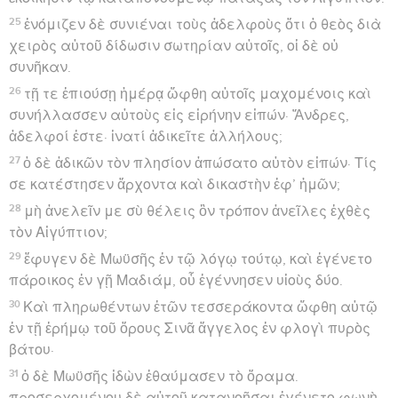
25
ἐνόμιζεν δὲ συνιέναι τοὺς ἀδελφοὺς ὅτι ὁ θεὸς διὰ
χειρὸς αὐτοῦ δίδωσιν σωτηρίαν αὐτοῖς, οἱ δὲ οὐ
συνῆκαν.
26
τῇ τε ἐπιούσῃ ἡμέρᾳ ὤφθη αὐτοῖς μαχομένοις καὶ
συνήλλασσεν αὐτοὺς εἰς εἰρήνην εἰπών· Ἄνδρες,
ἀδελφοί ἐστε· ἱνατί ἀδικεῖτε ἀλλήλους;
27
ὁ δὲ ἀδικῶν τὸν πλησίον ἀπώσατο αὐτὸν εἰπών· Τίς
σε κατέστησεν ἄρχοντα καὶ δικαστὴν ἐφ’ ἡμῶν;
28
μὴ ἀνελεῖν με σὺ θέλεις ὃν τρόπον ἀνεῖλες ἐχθὲς
τὸν Αἰγύπτιον;
29
ἔφυγεν δὲ Μωϋσῆς ἐν τῷ λόγῳ τούτῳ, καὶ ἐγένετο
πάροικος ἐν γῇ Μαδιάμ, οὗ ἐγέννησεν υἱοὺς δύο.
30
Καὶ πληρωθέντων ἐτῶν τεσσεράκοντα ὤφθη αὐτῷ
ἐν τῇ ἐρήμῳ τοῦ ὄρους Σινᾶ ἄγγελος ἐν φλογὶ πυρὸς
βάτου·
31
ὁ δὲ Μωϋσῆς ἰδὼν ἐθαύμασεν τὸ ὅραμα.
προσερχομένου δὲ αὐτοῦ κατανοῆσαι ἐγένετο φωνὴ