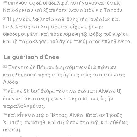
30
ἐπιγνόντες δὲ οἱ ἀδελφοὶ κατήγαγον αὐτὸν εἰς
Καισάρειαν καὶ ἐξαπέστειλαν αὐτὸν εἰς Ταρσόν.
31
Ἡ μὲν οὖν ἐκκλησία καθ’ ὅλης τῆς Ἰουδαίας καὶ
Γαλιλαίας καὶ Σαμαρείας εἶχεν εἰρήνην
οἰκοδομουμένη, καὶ πορευομένη τῷ φόβῳ τοῦ κυρίου
καὶ τῇ παρακλήσει τοῦ ἁγίου πνεύματος ἐπληθύνετο.
La guérison d'Énée
32
Ἐγένετο δὲ Πέτρον διερχόμενον διὰ πάντων
κατελθεῖν καὶ πρὸς τοὺς ἁγίους τοὺς κατοικοῦντας
Λύδδα.
33
εὗρεν δὲ ἐκεῖ ἄνθρωπόν τινα ὀνόματι Αἰνέαν ἐξ
ἐτῶν ὀκτὼ κατακείμενον ἐπὶ κραβάττου, ὃς ἦν
παραλελυμένος.
34
καὶ εἶπεν αὐτῷ ὁ Πέτρος· Αἰνέα, ἰᾶταί σε Ἰησοῦς
Χριστός· ἀνάστηθι καὶ στρῶσον σεαυτῷ· καὶ εὐθέως
ἀνέστη.