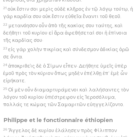
21
οὐκ ἔστιν σοι μερὶς οὐδὲ κλῆρος ἐν τῷ λόγῳ τούτῳ, ἡ
γὰρ καρδία σου οὐκ ἔστιν εὐθεῖα ἔναντι τοῦ θεοῦ.
22
μετανόησον οὖν ἀπὸ τῆς κακίας σου ταύτης, καὶ
δεήθητι τοῦ κυρίου εἰ ἄρα ἀφεθήσεταί σοι ἡ ἐπίνοια
τῆς καρδίας σου·
23
εἰς γὰρ χολὴν πικρίας καὶ σύνδεσμον ἀδικίας ὁρῶ
σε ὄντα.
24
ἀποκριθεὶς δὲ ὁ Σίμων εἶπεν· Δεήθητε ὑμεῖς ὑπὲρ
ἐμοῦ πρὸς τὸν κύριον ὅπως μηδὲν ἐπέλθῃ ἐπ’ ἐμὲ ὧν
εἰρήκατε.
25
Οἱ μὲν οὖν διαμαρτυράμενοι καὶ λαλήσαντες τὸν
λόγον τοῦ κυρίου ὑπέστρεφον εἰς Ἱεροσόλυμα,
πολλάς τε κώμας τῶν Σαμαριτῶν εὐηγγελίζοντο.
Philippe et le fonctionnaire éthiopien
26
Ἄγγελος δὲ κυρίου ἐλάλησεν πρὸς Φίλιππον