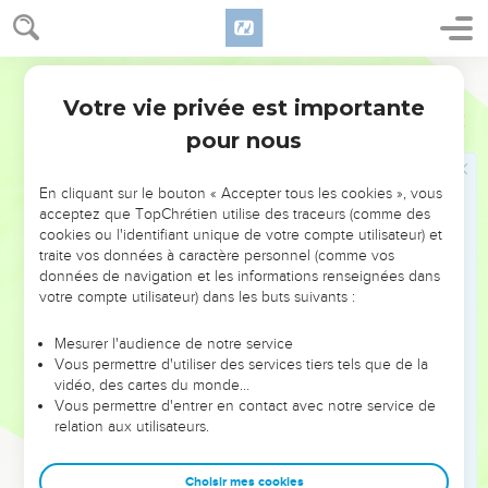
αὐτῷ διελύθησαν καὶ ἐγένοντο εἰς οὐδέν.
37
μετὰ τοῦτον ἀνέστη Ἰούδας ὁ Γαλιλαῖος ἐν ταῖς
ἡμέραις τῆς ἀπογραφῆς καὶ ἀπέστησε λαὸν ὀπίσω
Hébreu / Grec - Texte original
αὐτοῦ· κἀκεῖνος ἀπώλετο καὶ πάντες ὅσοι ἐπείθοντο
Votre vie privée est importante
Actes
5
αὐτῷ διεσκορπίσθησαν.
pour nous
38
καὶ τὰ νῦν λέγω ὑμῖν, ἀπόστητε ἀπὸ τῶν ἀνθρώπων
τούτων καὶ ἄφετε αὐτούς· (ὅτι ἐὰν ᾖ ἐξ ἀνθρώπων ἡ
En cliquant sur le bouton « Accepter tous les cookies », vous
βουλὴ αὕτη ἢ τὸ ἔργον τοῦτο, καταλυθήσεται,
acceptez que TopChrétien utilise des traceurs (comme des
39
εἰ δὲ ἐκ θεοῦ ἐστιν, οὐ δυνήσεσθε καταλῦσαι
cookies ou l'identifiant unique de votre compte utilisateur) et
traite vos données à caractère personnel (comme vos
αὐτούς·) μήποτε καὶ θεομάχοι εὑρεθῆτε. ἐπείσθησαν
données de navigation et les informations renseignées dans
δὲ αὐτῷ,
votre compte utilisateur) dans les buts suivants :
40
καὶ προσκαλεσάμενοι τοὺς ἀποστόλους δείραντες
παρήγγειλαν μὴ λαλεῖν ἐπὶ τῷ ὀνόματι τοῦ Ἰησοῦ καὶ
Mesurer l'audience de notre service
Vous permettre d'utiliser des services tiers tels que de la
ἀπέλυσαν.
vidéo, des cartes du monde…
41
οἱ μὲν οὖν ἐπορεύοντο χαίροντες ἀπὸ προσώπου τοῦ
Vous permettre d'entrer en contact avec notre service de
relation aux utilisateurs.
συνεδρίου ὅτι κατηξιώθησαν ὑπὲρ τοῦ ὀνόματος
ἀτιμασθῆναι·
Choisir mes cookies
42
πᾶσάν τε ἡμέραν ἐν τῷ ἱερῷ καὶ κατ’ οἶκον οὐκ