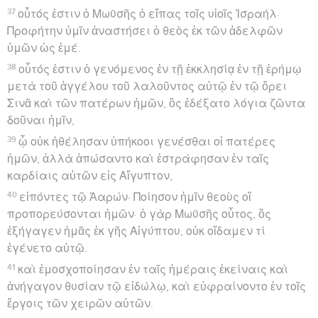
37
οὗτός ἐστιν ὁ Μωϋσῆς ὁ εἴπας τοῖς υἱοῖς Ἰσραήλ·
Προφήτην ὑμῖν ἀναστήσει ὁ θεὸς ἐκ τῶν ἀδελφῶν
ὑμῶν ὡς ἐμέ.
38
οὗτός ἐστιν ὁ γενόμενος ἐν τῇ ἐκκλησίᾳ ἐν τῇ ἐρήμῳ
μετὰ τοῦ ἀγγέλου τοῦ λαλοῦντος αὐτῷ ἐν τῷ ὄρει
Σινᾶ καὶ τῶν πατέρων ἡμῶν, ὃς ἐδέξατο λόγια ζῶντα
δοῦναι ἡμῖν,
39
ᾧ οὐκ ἠθέλησαν ὑπήκοοι γενέσθαι οἱ πατέρες
ἡμῶν, ἀλλὰ ἀπώσαντο καὶ ἐστράφησαν ἐν ταῖς
καρδίαις αὐτῶν εἰς Αἴγυπτον,
40
εἰπόντες τῷ Ἀαρών· Ποίησον ἡμῖν θεοὺς οἳ
προπορεύσονται ἡμῶν· ὁ γὰρ Μωϋσῆς οὗτος, ὃς
ἐξήγαγεν ἡμᾶς ἐκ γῆς Αἰγύπτου, οὐκ οἴδαμεν τί
ἐγένετο αὐτῷ.
41
καὶ ἐμοσχοποίησαν ἐν ταῖς ἡμέραις ἐκείναις καὶ
ἀνήγαγον θυσίαν τῷ εἰδώλῳ, καὶ εὐφραίνοντο ἐν τοῖς
ἔργοις τῶν χειρῶν αὐτῶν.