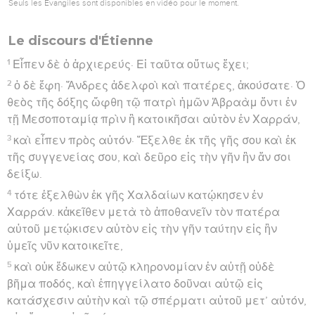
Seuls les Évangiles sont disponibles en vidéo pour le moment.
Le discours d'Étienne
1
Εἶπεν δὲ ὁ ἀρχιερεύς· Εἰ ταῦτα οὕτως ἔχει;
2
ὁ δὲ ἔφη· Ἄνδρες ἀδελφοὶ καὶ πατέρες, ἀκούσατε· Ὁ
θεὸς τῆς δόξης ὤφθη τῷ πατρὶ ἡμῶν Ἀβραὰμ ὄντι ἐν
τῇ Μεσοποταμίᾳ πρὶν ἢ κατοικῆσαι αὐτὸν ἐν Χαρράν,
3
καὶ εἶπεν πρὸς αὐτόν· Ἔξελθε ἐκ τῆς γῆς σου καὶ ἐκ
τῆς συγγενείας σου, καὶ δεῦρο εἰς τὴν γῆν ἣν ἄν σοι
δείξω.
4
τότε ἐξελθὼν ἐκ γῆς Χαλδαίων κατῴκησεν ἐν
Χαρράν. κἀκεῖθεν μετὰ τὸ ἀποθανεῖν τὸν πατέρα
αὐτοῦ μετῴκισεν αὐτὸν εἰς τὴν γῆν ταύτην εἰς ἣν
ὑμεῖς νῦν κατοικεῖτε,
5
καὶ οὐκ ἔδωκεν αὐτῷ κληρονομίαν ἐν αὐτῇ οὐδὲ
βῆμα ποδός, καὶ ἐπηγγείλατο δοῦναι αὐτῷ εἰς
κατάσχεσιν αὐτὴν καὶ τῷ σπέρματι αὐτοῦ μετ’ αὐτόν,