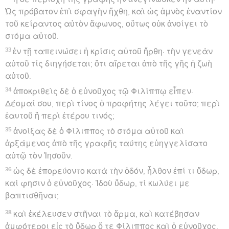
Ὡς πρόβατον ἐπὶ σφαγὴν ἤχθη, καὶ ὡς ἀμνὸς ἐναντίον
τοῦ κείραντος αὐτὸν ἄφωνος, οὕτως οὐκ ἀνοίγει τὸ
στόμα αὐτοῦ.
33
ἐν τῇ ταπεινώσει ἡ κρίσις αὐτοῦ ἤρθη· τὴν γενεὰν
αὐτοῦ τίς διηγήσεται; ὅτι αἴρεται ἀπὸ τῆς γῆς ἡ ζωὴ
αὐτοῦ.
34
ἀποκριθεὶς δὲ ὁ εὐνοῦχος τῷ Φιλίππῳ εἶπεν·
Δέομαί σου, περὶ τίνος ὁ προφήτης λέγει τοῦτο; περὶ
ἑαυτοῦ ἢ περὶ ἑτέρου τινός;
35
ἀνοίξας δὲ ὁ Φίλιππος τὸ στόμα αὐτοῦ καὶ
ἀρξάμενος ἀπὸ τῆς γραφῆς ταύτης εὐηγγελίσατο
αὐτῷ τὸν Ἰησοῦν.
36
ὡς δὲ ἐπορεύοντο κατὰ τὴν ὁδόν, ἦλθον ἐπί τι ὕδωρ,
καί φησιν ὁ εὐνοῦχος· Ἰδοὺ ὕδωρ, τί κωλύει με
βαπτισθῆναι;
38
καὶ ἐκέλευσεν στῆναι τὸ ἅρμα, καὶ κατέβησαν
ἀμφότεροι εἰς τὸ ὕδωρ ὅ τε Φίλιππος καὶ ὁ εὐνοῦχος,