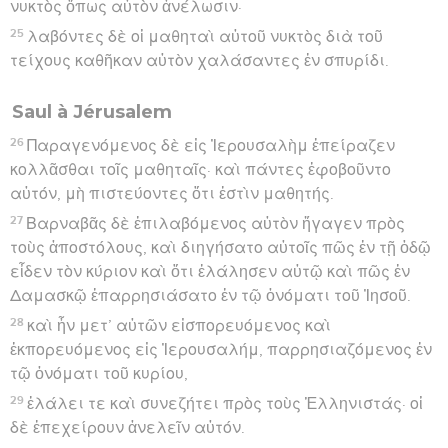
νυκτὸς ὅπως αὐτὸν ἀνέλωσιν·
25
λαβόντες δὲ οἱ μαθηταὶ αὐτοῦ νυκτὸς διὰ τοῦ
τείχους καθῆκαν αὐτὸν χαλάσαντες ἐν σπυρίδι.
Saul à Jérusalem
26
Παραγενόμενος δὲ εἰς Ἰερουσαλὴμ ἐπείραζεν
κολλᾶσθαι τοῖς μαθηταῖς· καὶ πάντες ἐφοβοῦντο
αὐτόν, μὴ πιστεύοντες ὅτι ἐστὶν μαθητής.
27
Βαρναβᾶς δὲ ἐπιλαβόμενος αὐτὸν ἤγαγεν πρὸς
τοὺς ἀποστόλους, καὶ διηγήσατο αὐτοῖς πῶς ἐν τῇ ὁδῷ
εἶδεν τὸν κύριον καὶ ὅτι ἐλάλησεν αὐτῷ καὶ πῶς ἐν
Δαμασκῷ ἐπαρρησιάσατο ἐν τῷ ὀνόματι τοῦ Ἰησοῦ.
28
καὶ ἦν μετ’ αὐτῶν εἰσπορευόμενος καὶ
ἐκπορευόμενος εἰς Ἰερουσαλήμ, παρρησιαζόμενος ἐν
τῷ ὀνόματι τοῦ κυρίου,
29
ἐλάλει τε καὶ συνεζήτει πρὸς τοὺς Ἑλληνιστάς· οἱ
δὲ ἐπεχείρουν ἀνελεῖν αὐτόν.