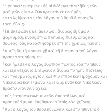
2
προσκαλεσάμενοι δὲ οἱ δώδεκα τὸ πλῆθος τῶν
μαθητῶν εἶπαν· Οὐκ ἀρεστόν ἐστιν ἡμᾶς
καταλείψαντας τὸν λόγον τοῦ θεοῦ διακονεῖν
τραπέζαις·
3
ἐπισκέψασθε δέ, ἀδελφοί, ἄνδρας ἐξ ὑμῶν
μαρτυρουμένους ἑπτὰ πλήρεις πνεύματος καὶ
σοφίας, οὓς καταστήσομεν ἐπὶ τῆς χρείας ταύτης·
4
ἡμεῖς δὲ τῇ προσευχῇ καὶ τῇ διακονίᾳ τοῦ λόγου
προσκαρτερήσομεν.
5
καὶ ἤρεσεν ὁ λόγος ἐνώπιον παντὸς τοῦ πλήθους,
καὶ ἐξελέξαντο Στέφανον, ἄνδρα πλήρης πίστεως
καὶ πνεύματος ἁγίου, καὶ Φίλιππον καὶ Πρόχορον καὶ
Νικάνορα καὶ Τίμωνα καὶ Παρμενᾶν καὶ Νικόλαον
προσήλυτον Ἀντιοχέα,
6
οὓς ἔστησαν ἐνώπιον τῶν ἀποστόλων, καὶ
προσευξάμενοι ἐπέθηκαν αὐτοῖς τὰς χεῖρας.
7
Καὶ ὁ λόγος τοῦ θεοῦ ηὔξανεν, καὶ ἐπληθύνετο ὁ