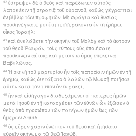
42
ἔστρεψεν δὲ ὁ θεὸς καὶ παρέδωκεν αὐτοὺς
λατρεύειν τῇ στρατιᾷ τοῦ οὐρανοῦ, καθὼς γέγραπται
ἐν βίβλῳ τῶν προφητῶν· Μὴ σφάγια καὶ θυσίας
προσηνέγκατέ μοι ἔτη τεσσεράκοντα ἐν τῇ ἐρήμῳ,
οἶκος Ἰσραήλ;
43
καὶ ἀνελάβετε τὴν σκηνὴν τοῦ Μολὸχ καὶ τὸ ἄστρον
τοῦ θεοῦ Ῥαιφάν, τοὺς τύπους οὓς ἐποιήσατε
προσκυνεῖν αὐτοῖς. καὶ μετοικιῶ ὑμᾶς ἐπέκεινα
Βαβυλῶνος.
44
Ἡ σκηνὴ τοῦ μαρτυρίου ἦν τοῖς πατράσιν ἡμῶν ἐν τῇ
ἐρήμῳ, καθὼς διετάξατο ὁ λαλῶν τῷ Μωϋσῇ ποιῆσαι
αὐτὴν κατὰ τὸν τύπον ὃν ἑωράκει,
45
ἣν καὶ εἰσήγαγον διαδεξάμενοι οἱ πατέρες ἡμῶν
μετὰ Ἰησοῦ ἐν τῇ κατασχέσει τῶν ἐθνῶν ὧν ἐξῶσεν ὁ
θεὸς ἀπὸ προσώπου τῶν πατέρων ἡμῶν ἕως τῶν
ἡμερῶν Δαυίδ·
46
ὃς εὗρεν χάριν ἐνώπιον τοῦ θεοῦ καὶ ᾐτήσατο
εὑρεῖν σκήνωμα τῷ θεῷ Ἰακώβ.