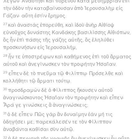
λέγων· Ἀνάστηθι καὶ πορεύου κατὰ μεσημβρίαν ἐπὶ
τὴν ὁδὸν τὴν καταβαίνουσαν ἀπὸ Ἰερουσαλὴμ εἰς
Γάζαν· αὕτη ἐστὶν ἔρημος.
27
καὶ ἀναστὰς ἐπορεύθη, καὶ ἰδοὺ ἀνὴρ Αἰθίοψ
εὐνοῦχος δυνάστης Κανδάκης βασιλίσσης Αἰθιόπων,
ὃς ἦν ἐπὶ πάσης τῆς γάζης αὐτῆς, ὃς ἐληλύθει
προσκυνήσων εἰς Ἰερουσαλήμ,
28
ἦν τε ὑποστρέφων καὶ καθήμενος ἐπὶ τοῦ ἅρματος
αὐτοῦ καὶ ἀνεγίνωσκεν τὸν προφήτην Ἠσαΐαν.
29
εἶπεν δὲ τὸ πνεῦμα τῷ Φιλίππῳ· Πρόσελθε καὶ
κολλήθητι τῷ ἅρματι τούτῳ.
30
προσδραμὼν δὲ ὁ Φίλιππος ἤκουσεν αὐτοῦ
ἀναγινώσκοντος Ἠσαΐαν τὸν προφήτην καὶ εἶπεν·
Ἆρά γε γινώσκεις ἃ ἀναγινώσκεις;
31
ὁ δὲ εἶπεν· Πῶς γὰρ ἂν δυναίμην ἐὰν μή τις
ὁδηγήσει με; παρεκάλεσέν τε τὸν Φίλιππον
ἀναβάντα καθίσαι σὺν αὐτῷ.
32
ἡ δὲ περιοχὴ τῆς γραφῆς ἣν ἀνεγίνωσκεν ἦν αὕτη·