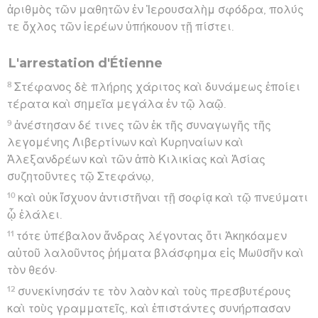
ἀριθμὸς τῶν μαθητῶν ἐν Ἰερουσαλὴμ σφόδρα, πολύς
τε ὄχλος τῶν ἱερέων ὑπήκουον τῇ πίστει.
L'arrestation d'Étienne
8
Στέφανος δὲ πλήρης χάριτος καὶ δυνάμεως ἐποίει
τέρατα καὶ σημεῖα μεγάλα ἐν τῷ λαῷ.
9
ἀνέστησαν δέ τινες τῶν ἐκ τῆς συναγωγῆς τῆς
λεγομένης Λιβερτίνων καὶ Κυρηναίων καὶ
Ἀλεξανδρέων καὶ τῶν ἀπὸ Κιλικίας καὶ Ἀσίας
συζητοῦντες τῷ Στεφάνῳ,
10
καὶ οὐκ ἴσχυον ἀντιστῆναι τῇ σοφίᾳ καὶ τῷ πνεύματι
ᾧ ἐλάλει.
11
τότε ὑπέβαλον ἄνδρας λέγοντας ὅτι Ἀκηκόαμεν
αὐτοῦ λαλοῦντος ῥήματα βλάσφημα εἰς Μωϋσῆν καὶ
τὸν θεόν·
12
συνεκίνησάν τε τὸν λαὸν καὶ τοὺς πρεσβυτέρους
καὶ τοὺς γραμματεῖς, καὶ ἐπιστάντες συνήρπασαν