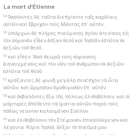
La mort d'Étienne
54
Ἀκούοντες δὲ ταῦτα διεπρίοντο ταῖς καρδίαις
αὐτῶν καὶ ἔβρυχον τοὺς ὀδόντας ἐπ’ αὐτόν.
55
ὑπάρχων δὲ πλήρης πνεύματος ἁγίου ἀτενίσας εἰς
τὸν οὐρανὸν εἶδεν δόξαν θεοῦ καὶ Ἰησοῦν ἑστῶτα ἐκ
δεξιῶν τοῦ θεοῦ,
56
καὶ εἶπεν· Ἰδοὺ θεωρῶ τοὺς οὐρανοὺς
διηνοιγμένους καὶ τὸν υἱὸν τοῦ ἀνθρώπου ἐκ δεξιῶν
ἑστῶτα τοῦ θεοῦ.
57
κράξαντες δὲ φωνῇ μεγάλῃ συνέσχον τὰ ὦτα
αὐτῶν, καὶ ὥρμησαν ὁμοθυμαδὸν ἐπ’ αὐτόν,
58
καὶ ἐκβαλόντες ἔξω τῆς πόλεως ἐλιθοβόλουν. καὶ οἱ
μάρτυρες ἀπέθεντο τὰ ἱμάτια αὐτῶν παρὰ τοὺς
πόδας νεανίου καλουμένου Σαύλου.
59
καὶ ἐλιθοβόλουν τὸν Στέφανον ἐπικαλούμενον καὶ
λέγοντα· Κύριε Ἰησοῦ, δέξαι τὸ πνεῦμά μου·