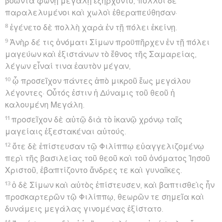
βοῶντα φωνῇ μεγάλῃ ἐξήρχοντο, πολλοὶ δὲ
παραλελυμένοι καὶ χωλοὶ ἐθεραπεύθησαν·
8
ἐγένετο δὲ πολλὴ χαρὰ ἐν τῇ πόλει ἐκείνῃ.
9
Ἀνὴρ δέ τις ὀνόματι Σίμων προϋπῆρχεν ἐν τῇ πόλει
μαγεύων καὶ ἐξιστάνων τὸ ἔθνος τῆς Σαμαρείας,
λέγων εἶναί τινα ἑαυτὸν μέγαν,
10
ᾧ προσεῖχον πάντες ἀπὸ μικροῦ ἕως μεγάλου
λέγοντες· Οὗτός ἐστιν ἡ Δύναμις τοῦ θεοῦ ἡ
καλουμένη Μεγάλη.
11
προσεῖχον δὲ αὐτῷ διὰ τὸ ἱκανῷ χρόνῳ ταῖς
μαγείαις ἐξεστακέναι αὐτούς.
12
ὅτε δὲ ἐπίστευσαν τῷ Φιλίππῳ εὐαγγελιζομένῳ
περὶ τῆς βασιλείας τοῦ θεοῦ καὶ τοῦ ὀνόματος Ἰησοῦ
Χριστοῦ, ἐβαπτίζοντο ἄνδρες τε καὶ γυναῖκες.
13
ὁ δὲ Σίμων καὶ αὐτὸς ἐπίστευσεν, καὶ βαπτισθεὶς ἦν
προσκαρτερῶν τῷ Φιλίππῳ, θεωρῶν τε σημεῖα καὶ
δυνάμεις μεγάλας γινομένας ἐξίστατο.
14