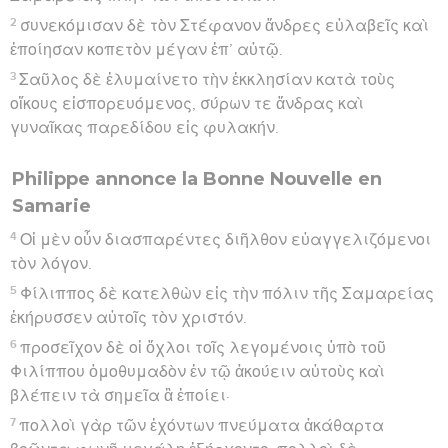
2
συνεκόμισαν δὲ τὸν Στέφανον ἄνδρες εὐλαβεῖς καὶ
ἐποίησαν κοπετὸν μέγαν ἐπ’ αὐτῷ.
3
Σαῦλος δὲ ἐλυμαίνετο τὴν ἐκκλησίαν κατὰ τοὺς
οἴκους εἰσπορευόμενος, σύρων τε ἄνδρας καὶ
γυναῖκας παρεδίδου εἰς φυλακήν.
Philippe annonce la Bonne Nouvelle en
Samarie
4
Οἱ μὲν οὖν διασπαρέντες διῆλθον εὐαγγελιζόμενοι
τὸν λόγον.
5
Φίλιππος δὲ κατελθὼν εἰς τὴν πόλιν τῆς Σαμαρείας
ἐκήρυσσεν αὐτοῖς τὸν χριστόν.
6
προσεῖχον δὲ οἱ ὄχλοι τοῖς λεγομένοις ὑπὸ τοῦ
Φιλίππου ὁμοθυμαδὸν ἐν τῷ ἀκούειν αὐτοὺς καὶ
βλέπειν τὰ σημεῖα ἃ ἐποίει·
7
πολλοὶ γὰρ τῶν ἐχόντων πνεύματα ἀκάθαρτα