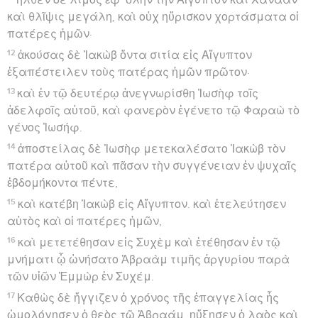
καὶ θλῖψις μεγάλη, καὶ οὐχ ηὕρισκον χορτάσματα οἱ
πατέρες ἡμῶν·
12
ἀκούσας δὲ Ἰακὼβ ὄντα σιτία εἰς Αἴγυπτον
ἐξαπέστειλεν τοὺς πατέρας ἡμῶν πρῶτον·
13
καὶ ἐν τῷ δευτέρῳ ἀνεγνωρίσθη Ἰωσὴφ τοῖς
ἀδελφοῖς αὐτοῦ, καὶ φανερὸν ἐγένετο τῷ Φαραὼ τὸ
γένος Ἰωσήφ.
14
ἀποστείλας δὲ Ἰωσὴφ μετεκαλέσατο Ἰακὼβ τὸν
πατέρα αὐτοῦ καὶ πᾶσαν τὴν συγγένειαν ἐν ψυχαῖς
ἑβδομήκοντα πέντε,
15
καὶ κατέβη Ἰακὼβ εἰς Αἴγυπτον. καὶ ἐτελεύτησεν
αὐτὸς καὶ οἱ πατέρες ἡμῶν,
16
καὶ μετετέθησαν εἰς Συχὲμ καὶ ἐτέθησαν ἐν τῷ
μνήματι ᾧ ὠνήσατο Ἀβραὰμ τιμῆς ἀργυρίου παρὰ
τῶν υἱῶν Ἑμμὼρ ἐν Συχέμ.
17
Καθὼς δὲ ἤγγιζεν ὁ χρόνος τῆς ἐπαγγελίας ἧς
ὡμολόγησεν ὁ θεὸς τῷ Ἀβραάμ, ηὔξησεν ὁ λαὸς καὶ