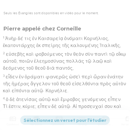
Seuls les Évangiles sont disponibles en vidéo pour le moment.
Pierre appelé chez Corneille
1
Ἀνὴρ δέ τις ἐν Καισαρείᾳ ὀνόματι Κορνήλιος,
ἑκατοντάρχης ἐκ σπείρης τῆς καλουμένης Ἰταλικῆς,
2
εὐσεβὴς καὶ φοβούμενος τὸν θεὸν σὺν παντὶ τῷ οἴκῳ
αὐτοῦ, ποιῶν ἐλεημοσύνας πολλὰς τῷ λαῷ καὶ
δεόμενος τοῦ θεοῦ διὰ παντός,
3
εἶδεν ἐν ὁράματι φανερῶς ὡσεὶ περὶ ὥραν ἐνάτην
τῆς ἡμέρας ἄγγελον τοῦ θεοῦ εἰσελθόντα πρὸς αὐτὸν
καὶ εἰπόντα αὐτῷ· Κορνήλιε.
4
ὁ δὲ ἀτενίσας αὐτῷ καὶ ἔμφοβος γενόμενος εἶπεν·
Τί ἐστιν, κύριε; εἶπεν δὲ αὐτῷ· Αἱ προσευχαί σου καὶ
αἱ ἐλεημοσύναι σου ἀνέβησαν εἰς μνημόσυνον
ἔμπροσθεν τοῦ θεοῦ·
Contenus
Versions
Commentaires
Strong
Dictionnaire
5
καὶ νῦν πέμψον ἄνδρας εἰς Ἰόππην καὶ μετάπεμψαι