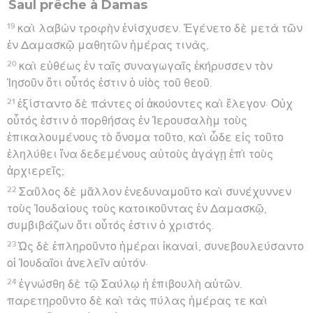
Saul prêche à Damas
19
καὶ λαβὼν τροφὴν ἐνίσχυσεν. Ἐγένετο δὲ μετὰ τῶν
ἐν Δαμασκῷ μαθητῶν ἡμέρας τινὰς,
20
καὶ εὐθέως ἐν ταῖς συναγωγαῖς ἐκήρυσσεν τὸν
Ἰησοῦν ὅτι οὗτός ἐστιν ὁ υἱὸς τοῦ θεοῦ.
21
ἐξίσταντο δὲ πάντες οἱ ἀκούοντες καὶ ἔλεγον· Οὐχ
οὗτός ἐστιν ὁ πορθήσας ἐν Ἰερουσαλὴμ τοὺς
ἐπικαλουμένους τὸ ὄνομα τοῦτο, καὶ ὧδε εἰς τοῦτο
ἐληλύθει ἵνα δεδεμένους αὐτοὺς ἀγάγῃ ἐπὶ τοὺς
ἀρχιερεῖς;
22
Σαῦλος δὲ μᾶλλον ἐνεδυναμοῦτο καὶ συνέχυννεν
τοὺς Ἰουδαίους τοὺς κατοικοῦντας ἐν Δαμασκῷ,
συμβιβάζων ὅτι οὗτός ἐστιν ὁ χριστός.
23
Ὡς δὲ ἐπληροῦντο ἡμέραι ἱκαναί, συνεβουλεύσαντο
οἱ Ἰουδαῖοι ἀνελεῖν αὐτόν·
24
ἐγνώσθη δὲ τῷ Σαύλῳ ἡ ἐπιβουλὴ αὐτῶν.
παρετηροῦντο δὲ καὶ τὰς πύλας ἡμέρας τε καὶ