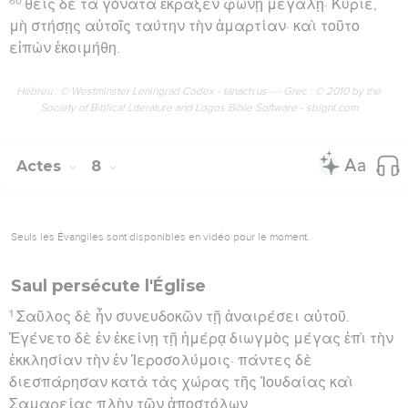
60
θεὶς δὲ τὰ γόνατα ἔκραξεν φωνῇ μεγάλῃ· Κύριε,
μὴ στήσῃς αὐτοῖς ταύτην τὴν ἁμαρτίαν· καὶ τοῦτο
εἰπὼν ἐκοιμήθη.
Hébreu : © Westminster Leningrad Codex - tanach.us --- Grec : © 2010 by the
Society of Biblical Literature and Logos Bible Software - sblgnt.com
Actes
8
Seuls les Évangiles sont disponibles en vidéo pour le moment.
Saul persécute l'Église
1
Σαῦλος δὲ ἦν συνευδοκῶν τῇ ἀναιρέσει αὐτοῦ.
Ἐγένετο δὲ ἐν ἐκείνῃ τῇ ἡμέρᾳ διωγμὸς μέγας ἐπὶ τὴν
ἐκκλησίαν τὴν ἐν Ἱεροσολύμοις· πάντες δὲ
διεσπάρησαν κατὰ τὰς χώρας τῆς Ἰουδαίας καὶ
Σαμαρείας πλὴν τῶν ἀποστόλων.