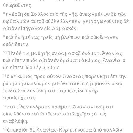
θεωροῦντες.
8
ἠγέρθη δὲ Σαῦλος ἀπὸ τῆς γῆς, ἀνεῳγμένων δὲ τῶν
ὀφθαλμῶν αὐτοῦ οὐδὲν ἔβλεπεν· χειραγωγοῦντες δὲ
αὐτὸν εἰσήγαγον εἰς Δαμασκόν.
9
καὶ ἦν ἡμέρας τρεῖς μὴ βλέπων, καὶ οὐκ ἔφαγεν
οὐδὲ ἔπιεν.
10
Ἦν δέ τις μαθητὴς ἐν Δαμασκῷ ὀνόματι Ἁνανίας,
καὶ εἶπεν πρὸς αὐτὸν ἐν ὁράματι ὁ κύριος· Ἁνανία. ὁ
δὲ εἶπεν· Ἰδοὺ ἐγώ, κύριε.
11
ὁ δὲ κύριος πρὸς αὐτόν· Ἀναστὰς πορεύθητι ἐπὶ τὴν
ῥύμην τὴν καλουμένην Εὐθεῖαν καὶ ζήτησον ἐν οἰκίᾳ
Ἰούδα Σαῦλον ὀνόματι Ταρσέα, ἰδοὺ γὰρ
προσεύχεται,
12
καὶ εἶδεν ἄνδρα ἐν ὁράματι Ἁνανίαν ὀνόματι
εἰσελθόντα καὶ ἐπιθέντα αὐτῷ χεῖρας ὅπως
ἀναβλέψῃ.
13
ἀπεκρίθη δὲ Ἁνανίας· Κύριε, ἤκουσα ἀπὸ πολλῶν