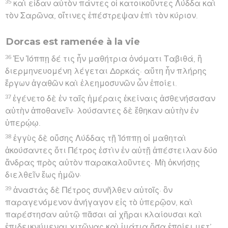
35
καὶ εἶδαν αὐτὸν πάντες οἱ κατοικοῦντες Λύδδα καὶ
τὸν Σαρῶνα, οἵτινες ἐπέστρεψαν ἐπὶ τὸν κύριον.
Dorcas est ramenée à la vie
36
Ἐν Ἰόππῃ δέ τις ἦν μαθήτρια ὀνόματι Ταβιθά, ἣ
διερμηνευομένη λέγεται Δορκάς· αὕτη ἦν πλήρης
ἔργων ἀγαθῶν καὶ ἐλεημοσυνῶν ὧν ἐποίει.
37
ἐγένετο δὲ ἐν ταῖς ἡμέραις ἐκείναις ἀσθενήσασαν
αὐτὴν ἀποθανεῖν· λούσαντες δὲ ἔθηκαν αὐτὴν ἐν
ὑπερῴῳ.
38
ἐγγὺς δὲ οὔσης Λύδδας τῇ Ἰόππῃ οἱ μαθηταὶ
ἀκούσαντες ὅτι Πέτρος ἐστὶν ἐν αὐτῇ ἀπέστειλαν δύο
ἄνδρας πρὸς αὐτὸν παρακαλοῦντες· Μὴ ὀκνήσῃς
διελθεῖν ἕως ἡμῶν·
39
ἀναστὰς δὲ Πέτρος συνῆλθεν αὐτοῖς· ὃν
παραγενόμενον ἀνήγαγον εἰς τὸ ὑπερῷον, καὶ
παρέστησαν αὐτῷ πᾶσαι αἱ χῆραι κλαίουσαι καὶ
ἐπιδεικνύμεναι χιτῶνας καὶ ἱμάτια ὅσα ἐποίει μετ’