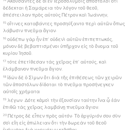
Ἀκούσαντες δὲ οἱ ἐν Ἱεροσολύμοις ἀπόστολοι ὅτι
δέδεκται ἡ Σαμάρεια τὸν λόγον τοῦ θεοῦ,
ἀπέστειλαν πρὸς αὐτοὺς Πέτρον καὶ Ἰωάννην,
15
οἵτινες καταβάντες προσηύξαντο περὶ αὐτῶν ὅπως
λάβωσιν πνεῦμα ἅγιον·
16
οὐδέπω γὰρ ἦν ἐπ’ οὐδενὶ αὐτῶν ἐπιπεπτωκός,
μόνον δὲ βεβαπτισμένοι ὑπῆρχον εἰς τὸ ὄνομα τοῦ
κυρίου Ἰησοῦ.
17
τότε ἐπετίθεσαν τὰς χεῖρας ἐπ’ αὐτούς, καὶ
ἐλάμβανον πνεῦμα ἅγιον.
18
ἰδὼν δὲ ὁ Σίμων ὅτι διὰ τῆς ἐπιθέσεως τῶν χειρῶν
τῶν ἀποστόλων δίδοται τὸ πνεῦμα προσήνεγκεν
αὐτοῖς χρήματα
19
λέγων· Δότε κἀμοὶ τὴν ἐξουσίαν ταύτην ἵνα ᾧ ἐὰν
ἐπιθῶ τὰς χεῖρας λαμβάνῃ πνεῦμα ἅγιον.
20
Πέτρος δὲ εἶπεν πρὸς αὐτόν· Τὸ ἀργύριόν σου σὺν
σοὶ εἴη εἰς ἀπώλειαν ὅτι τὴν δωρεὰν τοῦ θεοῦ
ἐνόμισας διὰ χρημάτων κτᾶσθαι.