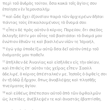
περὶ τοῦ ἀνδρὸς τούτου, ὅσα κακὰ τοῖς ἁγίοις σου
ἐποίησεν ἐν Ἰερουσαλήμ·
14
καὶ ὧδε ἔχει ἐξουσίαν παρὰ τῶν ἀρχιερέων δῆσαι
πάντας τοὺς ἐπικαλουμένους τὸ ὄνομά σου.
15
εἶπεν δὲ πρὸς αὐτὸν ὁ κύριος· Πορεύου, ὅτι σκεῦος
ἐκλογῆς ἐστίν μοι οὗτος τοῦ βαστάσαι τὸ ὄνομά μου
ἐνώπιον ἐθνῶν τε καὶ βασιλέων υἱῶν τε Ἰσραήλ,
16
ἐγὼ γὰρ ὑποδείξω αὐτῷ ὅσα δεῖ αὐτὸν ὑπὲρ τοῦ
ὀνόματός μου παθεῖν.
17
ἀπῆλθεν δὲ Ἁνανίας καὶ εἰσῆλθεν εἰς τὴν οἰκίαν,
καὶ ἐπιθεὶς ἐπ’ αὐτὸν τὰς χεῖρας εἶπεν· Σαοὺλ
ἀδελφέ, ὁ κύριος ἀπέσταλκέν με, Ἰησοῦς ὁ ὀφθείς σοι
ἐν τῇ ὁδῷ ᾗ ἤρχου, ὅπως ἀναβλέψῃς καὶ πλησθῇς
πνεύματος ἁγίου.
18
καὶ εὐθέως ἀπέπεσαν αὐτοῦ ἀπὸ τῶν ὀφθαλμῶν
ὡς λεπίδες, ἀνέβλεψέν τε καὶ ἀναστὰς ἐβαπτίσθη,