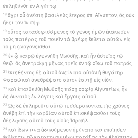
ἐπληθύνθη ἐν Αἰγύπτῳ,
18
ἄχρι οὗ ἀνέστη βασιλεὺς ἕτερος ἐπ’ Αἴγυπτον, ὃς οὐκ
ᾔδει τὸν Ἰωσήφ.
19
οὗτος κατασοφισάμενος τὸ γένος ἡμῶν ἐκάκωσεν
τοὺς πατέρας τοῦ ποιεῖν τὰ βρέφη ἔκθετα αὐτῶν εἰς
τὸ μὴ ζῳογονεῖσθαι.
20
ἐν ᾧ καιρῷ ἐγεννήθη Μωϋσῆς, καὶ ἦν ἀστεῖος τῷ
θεῷ· ὃς ἀνετράφη μῆνας τρεῖς ἐν τῷ οἴκῳ τοῦ πατρός·
21
ἐκτεθέντος δὲ αὐτοῦ ἀνείλατο αὐτὸν ἡ θυγάτηρ
Φαραὼ καὶ ἀνεθρέψατο αὐτὸν ἑαυτῇ εἰς υἱόν.
22
καὶ ἐπαιδεύθη Μωϋσῆς πάσῃ σοφίᾳ Αἰγυπτίων, ἦν
δὲ δυνατὸς ἐν λόγοις καὶ ἔργοις αὐτοῦ.
23
Ὡς δὲ ἐπληροῦτο αὐτῷ τεσσερακονταετὴς χρόνος,
ἀνέβη ἐπὶ τὴν καρδίαν αὐτοῦ ἐπισκέψασθαι τοὺς
ἀδελφοὺς αὐτοῦ τοὺς υἱοὺς Ἰσραήλ.
24
καὶ ἰδών τινα ἀδικούμενον ἠμύνατο καὶ ἐποίησεν
ἐκδίκησιν τῷ καταπονουμένῳ πατάξας τὸν Αἰγύπτιον.