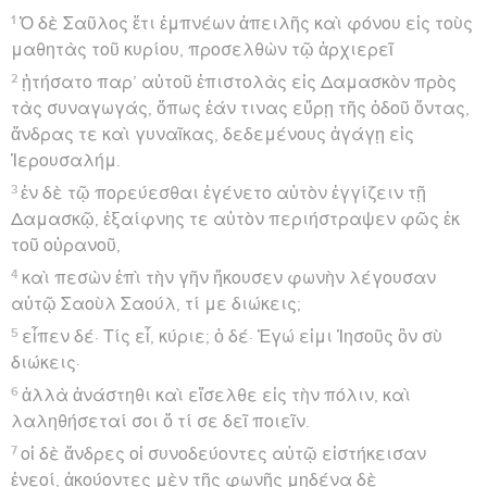
1
Ὁ δὲ Σαῦλος ἔτι ἐμπνέων ἀπειλῆς καὶ φόνου εἰς τοὺς
μαθητὰς τοῦ κυρίου, προσελθὼν τῷ ἀρχιερεῖ
2
ᾐτήσατο παρ’ αὐτοῦ ἐπιστολὰς εἰς Δαμασκὸν πρὸς
τὰς συναγωγάς, ὅπως ἐάν τινας εὕρῃ τῆς ὁδοῦ ὄντας,
ἄνδρας τε καὶ γυναῖκας, δεδεμένους ἀγάγῃ εἰς
Ἰερουσαλήμ.
3
ἐν δὲ τῷ πορεύεσθαι ἐγένετο αὐτὸν ἐγγίζειν τῇ
Δαμασκῷ, ἐξαίφνης τε αὐτὸν περιήστραψεν φῶς ἐκ
τοῦ οὐρανοῦ,
4
καὶ πεσὼν ἐπὶ τὴν γῆν ἤκουσεν φωνὴν λέγουσαν
αὐτῷ Σαοὺλ Σαούλ, τί με διώκεις;
5
εἶπεν δέ· Τίς εἶ, κύριε; ὁ δέ· Ἐγώ εἰμι Ἰησοῦς ὃν σὺ
διώκεις·
6
ἀλλὰ ἀνάστηθι καὶ εἴσελθε εἰς τὴν πόλιν, καὶ
λαληθήσεταί σοι ὅ τί σε δεῖ ποιεῖν.
7
οἱ δὲ ἄνδρες οἱ συνοδεύοντες αὐτῷ εἱστήκεισαν
ἐνεοί, ἀκούοντες μὲν τῆς φωνῆς μηδένα δὲ