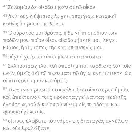
47
Σολομῶν δὲ οἰκοδόμησεν αὐτῷ οἶκον.
48
ἀλλ’ οὐχ ὁ ὕψιστος ἐν χειροποιήτοις κατοικεῖ·
καθὼς ὁ προφήτης λέγει·
49
Ὁ οὐρανός μοι θρόνος, ἡ δὲ γῆ ὑποπόδιον τῶν
ποδῶν μου· ποῖον οἶκον οἰκοδομήσετέ μοι, λέγει
κύριος, ἢ τίς τόπος τῆς καταπαύσεώς μου;
50
οὐχὶ ἡ χείρ μου ἐποίησεν ταῦτα πάντα;
51
Σκληροτράχηλοι καὶ ἀπερίτμητοι καρδίαις καὶ τοῖς
ὠσίν, ὑμεῖς ἀεὶ τῷ πνεύματι τῷ ἁγίῳ ἀντιπίπτετε, ὡς
οἱ πατέρες ὑμῶν καὶ ὑμεῖς.
52
τίνα τῶν προφητῶν οὐκ ἐδίωξαν οἱ πατέρες ὑμῶν;
καὶ ἀπέκτειναν τοὺς προκαταγγείλαντας περὶ τῆς
ἐλεύσεως τοῦ δικαίου οὗ νῦν ὑμεῖς προδόται καὶ
φονεῖς ἐγένεσθε,
53
οἵτινες ἐλάβετε τὸν νόμον εἰς διαταγὰς ἀγγέλων,
καὶ οὐκ ἐφυλάξατε.