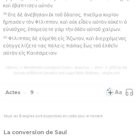
καὶ ἐβάπτισεν αὐτόν.
39
ὅτε δὲ ἀνέβησαν ἐκ τοῦ ὕδατος, πνεῦμα κυρίου
ἥρπασεν τὸν Φίλιππον, καὶ οὐκ εἶδεν αὐτὸν οὐκέτι ὁ
εὐνοῦχος, ἐπορεύετο γὰρ τὴν ὁδὸν αὐτοῦ χαίρων.
40
Φίλιππος δὲ εὑρέθη εἰς Ἄζωτον, καὶ διερχόμενος
εὐηγγελίζετο τὰς πόλεις πάσας ἕως τοῦ ἐλθεῖν
αὐτὸν εἰς Καισάρειαν.
Hébreu : © Westminster Leningrad Codex - tanach.us --- Grec : © 2010 by the
Society of Biblical Literature and Logos Bible Software - sblgnt.com
Actes
9
Seuls les Évangiles sont disponibles en vidéo pour le moment.
La conversion de Saul