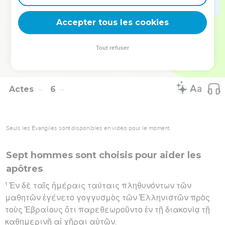
ἐπαύοντο διδάσκοντες καὶ εὐαγγελιζόμενοι τὸν
Accepter tous les cookies
χριστὸν Ἰησοῦν.
Hébreu : © Westminster Leningrad Codex - tanach.us --- Grec : © 2010 by the
Tout refuser
Society of Biblical Literature and Logos Bible Software - sblgnt.com
Actes
6
Seuls les Évangiles sont disponibles en vidéo pour le moment.
Sept hommes sont choisis pour aider les
apôtres
1
Ἐν δὲ ταῖς ἡμέραις ταύταις πληθυνόντων τῶν
μαθητῶν ἐγένετο γογγυσμὸς τῶν Ἑλληνιστῶν πρὸς
τοὺς Ἑβραίους ὅτι παρεθεωροῦντο ἐν τῇ διακονίᾳ τῇ
καθημερινῇ αἱ χῆραι αὐτῶν.