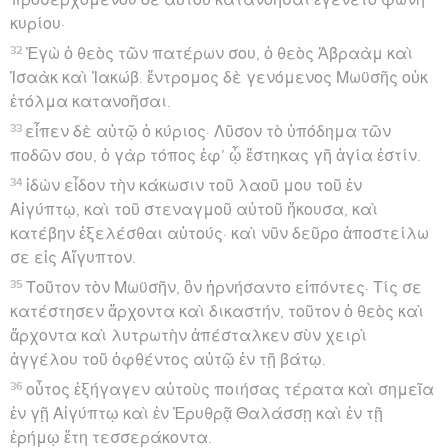
κυρίου·
32
Ἐγὼ ὁ θεὸς τῶν πατέρων σου, ὁ θεὸς Ἀβραὰμ καὶ
Ἰσαὰκ καὶ Ἰακώβ. ἔντρομος δὲ γενόμενος Μωϋσῆς οὐκ
ἐτόλμα κατανοῆσαι.
33
εἶπεν δὲ αὐτῷ ὁ κύριος· Λῦσον τὸ ὑπόδημα τῶν
ποδῶν σου, ὁ γὰρ τόπος ἐφ’ ᾧ ἕστηκας γῆ ἁγία ἐστίν.
34
ἰδὼν εἶδον τὴν κάκωσιν τοῦ λαοῦ μου τοῦ ἐν
Αἰγύπτῳ, καὶ τοῦ στεναγμοῦ αὐτοῦ ἤκουσα, καὶ
κατέβην ἐξελέσθαι αὐτούς· καὶ νῦν δεῦρο ἀποστείλω
σε εἰς Αἴγυπτον.
35
Τοῦτον τὸν Μωϋσῆν, ὃν ἠρνήσαντο εἰπόντες· Τίς σε
κατέστησεν ἄρχοντα καὶ δικαστήν, τοῦτον ὁ θεὸς καὶ
ἄρχοντα καὶ λυτρωτὴν ἀπέσταλκεν σὺν χειρὶ
ἀγγέλου τοῦ ὀφθέντος αὐτῷ ἐν τῇ βάτῳ.
36
οὗτος ἐξήγαγεν αὐτοὺς ποιήσας τέρατα καὶ σημεῖα
ἐν γῇ Αἰγύπτῳ καὶ ἐν Ἐρυθρᾷ Θαλάσσῃ καὶ ἐν τῇ
ἐρήμῳ ἔτη τεσσεράκοντα.