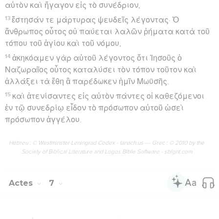
αὐτὸν καὶ ἤγαγον εἰς τὸ συνέδριον,
13
ἔστησάν τε μάρτυρας ψευδεῖς λέγοντας· Ὁ
ἄνθρωπος οὗτος οὐ παύεται λαλῶν ῥήματα κατὰ τοῦ
τόπου τοῦ ἁγίου καὶ τοῦ νόμου,
14
ἀκηκόαμεν γὰρ αὐτοῦ λέγοντος ὅτι Ἰησοῦς ὁ
Ναζωραῖος οὗτος καταλύσει τὸν τόπον τοῦτον καὶ
ἀλλάξει τὰ ἔθη ἃ παρέδωκεν ἡμῖν Μωϋσῆς.
15
καὶ ἀτενίσαντες εἰς αὐτὸν πάντες οἱ καθεζόμενοι
ἐν τῷ συνεδρίῳ εἶδον τὸ πρόσωπον αὐτοῦ ὡσεὶ
πρόσωπον ἀγγέλου.
Hébreu : © Westminster Leningrad Codex - tanach.us --- Grec : © 2010 by the
Society of Biblical Literature and Logos Bible Software - sblgnt.com
Actes
7