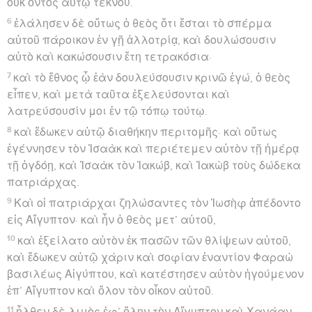
οὐκ ὄντος αὐτῷ τέκνου.
6
ἐλάλησεν δὲ οὕτως ὁ θεὸς ὅτι ἔσται τὸ σπέρμα
αὐτοῦ πάροικον ἐν γῇ ἀλλοτρίᾳ, καὶ δουλώσουσιν
αὐτὸ καὶ κακώσουσιν ἔτη τετρακόσια·
7
καὶ τὸ ἔθνος ᾧ ἐὰν δουλεύσουσιν κρινῶ ἐγώ, ὁ θεὸς
εἶπεν, καὶ μετὰ ταῦτα ἐξελεύσονται καὶ
λατρεύσουσίν μοι ἐν τῷ τόπῳ τούτῳ.
8
καὶ ἔδωκεν αὐτῷ διαθήκην περιτομῆς· καὶ οὕτως
ἐγέννησεν τὸν Ἰσαὰκ καὶ περιέτεμεν αὐτὸν τῇ ἡμέρᾳ
τῇ ὀγδόῃ, καὶ Ἰσαὰκ τὸν Ἰακώβ, καὶ Ἰακὼβ τοὺς δώδεκα
πατριάρχας.
9
Καὶ οἱ πατριάρχαι ζηλώσαντες τὸν Ἰωσὴφ ἀπέδοντο
εἰς Αἴγυπτον· καὶ ἦν ὁ θεὸς μετ’ αὐτοῦ,
10
καὶ ἐξείλατο αὐτὸν ἐκ πασῶν τῶν θλίψεων αὐτοῦ,
καὶ ἔδωκεν αὐτῷ χάριν καὶ σοφίαν ἐναντίον Φαραὼ
βασιλέως Αἰγύπτου, καὶ κατέστησεν αὐτὸν ἡγούμενον
ἐπ’ Αἴγυπτον καὶ ὅλον τὸν οἶκον αὐτοῦ.
11
ἦλθεν δὲ λιμὸς ἐφ’ ὅλην τὴν Αἴγυπτον καὶ Χανάαν