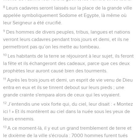
8
Leurs cadavres seront laissés sur la place de la grande ville
appelée symboliquement Sodome et Egypte, là même où
leur Seigneur a été crucifié.
9
Des hommes de divers peuples, tribus, langues et nations
verront leurs cadavres pendant trois jours et demi, et ils ne
permettront pas qu’on les mette au tombeau.
10
Les habitants de la terre se réjouiront à leur sujet, ils feront
la fête et ils échangeront des cadeaux, parce que ces deux
prophètes leur auront causé bien des tourments.
11
Après les trois jours et demi, un esprit de vie venu de Dieu
entra en eux et ils se tinrent debout sur leurs pieds ; une
grande crainte s'empara alors de ceux qui les voyaient.
12
J’entendis une voix forte qui, du ciel, leur disait : « Montez
ici ! » Et ils montèrent au ciel dans la nuée sous les yeux de
leurs ennemis.
13
A ce moment-là, il y eut un grand tremblement de terre et
le dixième de la ville s'écroula : 7000 hommes furent tués