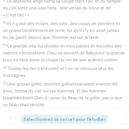
Le septième ange versa sa coupe dans l'air, et du temple
du ciel sortit une voix forte ; elle venait du trône et dit :
« C'est fait ! »
18
Et il y eut des éclairs, des voix, des coups de tonnerre et
un grand tremblement de terre, tel qu'il n'y en avait jamais
eu de pareil depuis que l'homme est sur la terre.
19
La grande ville fut divisée en trois parties et les villes des
nations s'écroulèrent. Dieu se souvint de Babylone la grande
pour lui faire boire la coupe du vin de son ardente colère.
20
Toutes les îles s'enfuirent et l’on ne retrouva plus les
montagnes.
21
Une grosse grêle, dont les grêlons pesaient environ 40
kilos, tomba du ciel sur les hommes. Et les hommes
blasphémèrent Dieu à cause du fléau de la grêle, parce que
ce fléau était terrible.
Apocalypse
17
Contenus
Versions
Commentaires
Strong
Dictionnaire