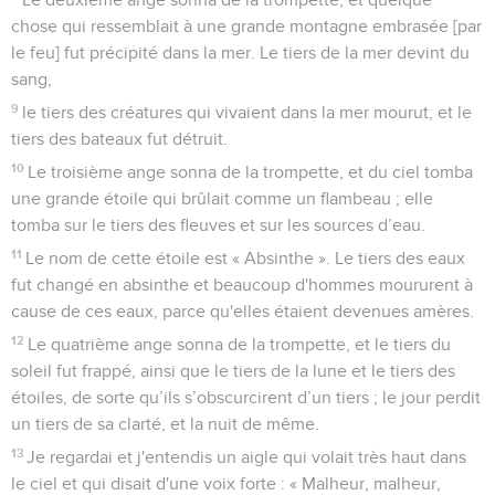
chose qui ressemblait à une grande montagne embrasée [par
le feu] fut précipité dans la mer. Le tiers de la mer devint du
sang,
9
le tiers des créatures qui vivaient dans la mer mourut, et le
tiers des bateaux fut détruit.
10
Le troisième ange sonna de la trompette, et du ciel tomba
une grande étoile qui brûlait comme un flambeau ; elle
tomba sur le tiers des fleuves et sur les sources d’eau.
11
Le nom de cette étoile est « Absinthe ». Le tiers des eaux
fut changé en absinthe et beaucoup d'hommes moururent à
cause de ces eaux, parce qu'elles étaient devenues amères.
12
Le quatrième ange sonna de la trompette, et le tiers du
soleil fut frappé, ainsi que le tiers de la lune et le tiers des
étoiles, de sorte qu’ils s’obscurcirent d’un tiers ; le jour perdit
un tiers de sa clarté, et la nuit de même.
13
Je regardai et j'entendis un aigle qui volait très haut dans
le ciel et qui disait d'une voix forte : « Malheur, malheur,