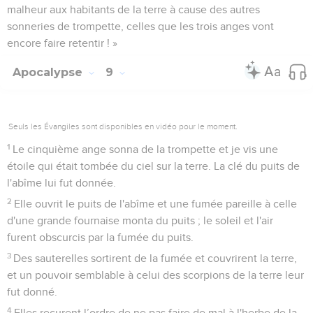
malheur aux habitants de la terre à cause des autres
sonneries de trompette, celles que les trois anges vont
encore faire retentir ! »
Apocalypse
9
Seuls les Évangiles sont disponibles en vidéo pour le moment.
1
Le cinquième ange sonna de la trompette et je vis une
étoile qui était tombée du ciel sur la terre. La clé du puits de
l'abîme lui fut donnée.
2
Elle ouvrit le puits de l'abîme et une fumée pareille à celle
d'une grande fournaise monta du puits ; le soleil et l'air
furent obscurcis par la fumée du puits.
3
Des sauterelles sortirent de la fumée et couvrirent la terre,
et un pouvoir semblable à celui des scorpions de la terre leur
fut donné.
4
Elles reçurent l’ordre de ne pas faire de mal à l'herbe de la