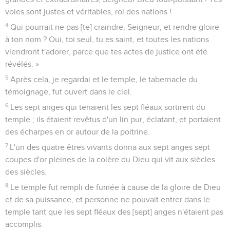
voies sont justes et véritables, roi des nations !
4
Qui pourrait ne pas [te] craindre, Seigneur, et rendre gloire
à ton nom ? Oui, toi seul, tu es saint, et toutes les nations
viendront t'adorer, parce que tes actes de justice ont été
révélés. »
5
Après cela, je regardai et le temple, le tabernacle du
témoignage, fut ouvert dans le ciel.
6
Les sept anges qui tenaient les sept fléaux sortirent du
temple ; ils étaient revêtus d'un lin pur, éclatant, et portaient
des écharpes en or autour de la poitrine.
7
L'un des quatre êtres vivants donna aux sept anges sept
coupes d'or pleines de la colère du Dieu qui vit aux siècles
des siècles.
8
Le temple fut rempli de fumée à cause de la gloire de Dieu
et de sa puissance, et personne ne pouvait entrer dans le
temple tant que les sept fléaux des [sept] anges n'étaient pas
accomplis.