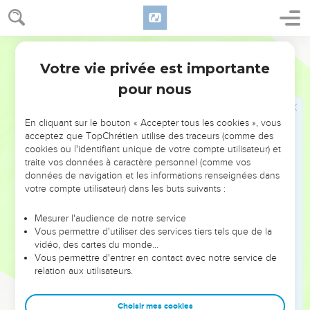
10
et ils criaient d'une voix forte : « Le salut est à notre Dieu
qui est assis sur le trône et à l'Agneau. »
11
Segond 21
Tous les anges qui se tenaient autour du trône, des
anciens et des quatre êtres vivants se prosternèrent, le
Votre vie privée est importante
Apocalypse
7
visage contre terre, devant le trône et ils adorèrent Dieu
pour nous
12
en disant : « Amen ! La louange, la gloire, la sagesse, la
reconnaissance, l'honneur, la puissance et la force sont à
En cliquant sur le bouton « Accepter tous les cookies », vous
notre Dieu, aux siècles des siècles ! Amen ! »
acceptez que TopChrétien utilise des traceurs (comme des
cookies ou l'identifiant unique de votre compte utilisateur) et
13
L'un des anciens prit la parole et me dit : « Ceux qui sont
traite vos données à caractère personnel (comme vos
habillés d’une robe blanche, qui sont-ils et d'où sont-ils
données de navigation et les informations renseignées dans
venus ? »
votre compte utilisateur) dans les buts suivants :
14
Je lui répondis : « [Mon] seigneur, tu le sais. » Il me dit
Mesurer l'audience de notre service
alors : « Ce sont ceux qui viennent de la grande tribulation.
Vous permettre d'utiliser des services tiers tels que de la
Ils ont lavé leur robe, ils l’ont blanchie dans le sang de
vidéo, des cartes du monde…
Vous permettre d'entrer en contact avec notre service de
l'Agneau.
relation aux utilisateurs.
15
C'est pourquoi ils se tiennent devant le trône de Dieu et le
servent jour et nuit dans son temple. Celui qui est assis sur le
Choisir mes cookies