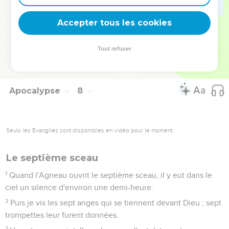
trône les abritera sous sa tente.
16
Ils n'auront plus faim, ils n'auront plus soif, le soleil ne les
Accepter tous les cookies
frappera plus, ni aucune chaleur brûlante.
17
En effet, l'Agneau qui est au milieu du trône prendra soin
Tout refuser
d’eux et les conduira aux sources des eaux de la vie, et Dieu
essuiera toute larme de leurs yeux. »
Apocalypse
8
Seuls les Évangiles sont disponibles en vidéo pour le moment.
Le septième sceau
1
Quand l'Agneau ouvrit le septième sceau, il y eut dans le
ciel un silence d'environ une demi-heure.
2
Puis je vis les sept anges qui se tiennent devant Dieu ; sept
trompettes leur furent données.
3