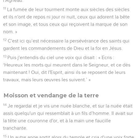
l'Agneau.
11
La fumée de leur tourment monte aux siècles des siècles
et ils n'ont de repos ni jour ni nuit, ceux qui adorent la bête
et son image, et tous ceux qui reçoivent la marque de son
nom. »
12
C'est ici qu’est nécessaire la persévérance des saints qui
gardent les commandements de Dieu et la foi en Jésus.
13
Puis j'entendis du ciel une voix qui disait : « Ecris :
‘Heureux les morts qui meurent dans le Seigneur, et ce dès
maintenant ! Oui, dit l'Esprit, ainsi ils se reposent de leurs
travaux, mais leurs œuvres les suivent.’ »
Moisson et vendange de la terre
14
Je regardai et je vis une nuée blanche, et sur la nuée était
assis quelqu'un qui ressemblait à un fils d’homme. Il avait sur
la tête une couronne d'or, et à la main une faucille
tranchante.
15
Un autre ange sortit alors du temple et cria d'une voix forte