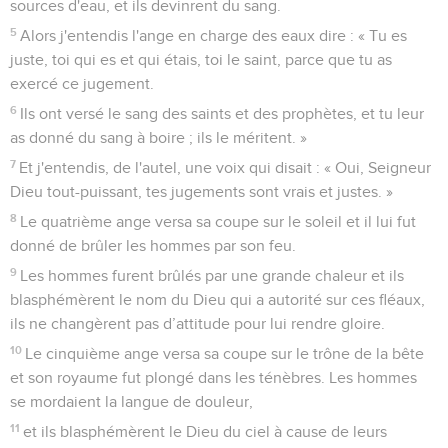
sources d'eau, et ils devinrent du sang.
5
Alors j'entendis l'ange en charge des eaux dire : « Tu es
juste, toi qui es et qui étais, toi le saint, parce que tu as
exercé ce jugement.
6
Ils ont versé le sang des saints et des prophètes, et tu leur
as donné du sang à boire ; ils le méritent. »
7
Et j'entendis, de l'autel, une voix qui disait : « Oui, Seigneur
Dieu tout-puissant, tes jugements sont vrais et justes. »
8
Le quatrième ange versa sa coupe sur le soleil et il lui fut
donné de brûler les hommes par son feu.
9
Les hommes furent brûlés par une grande chaleur et ils
blasphémèrent le nom du Dieu qui a autorité sur ces fléaux,
ils ne changèrent pas d’attitude pour lui rendre gloire.
10
Le cinquième ange versa sa coupe sur le trône de la bête
et son royaume fut plongé dans les ténèbres. Les hommes
se mordaient la langue de douleur,
11
et ils blasphémèrent le Dieu du ciel à cause de leurs