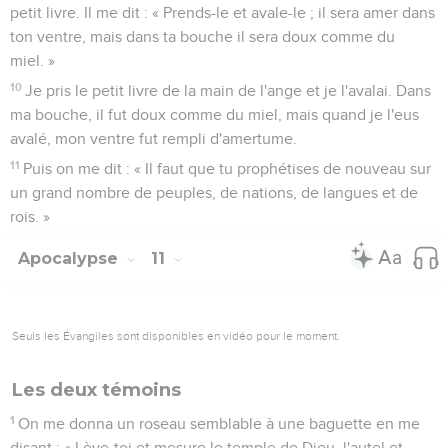
petit livre. Il me dit : « Prends-le et avale-le ; il sera amer dans
ton ventre, mais dans ta bouche il sera doux comme du
miel. »
10
Je pris le petit livre de la main de l'ange et je l'avalai. Dans
ma bouche, il fut doux comme du miel, mais quand je l'eus
avalé, mon ventre fut rempli d'amertume.
11
Puis on me dit : « Il faut que tu prophétises de nouveau sur
un grand nombre de peuples, de nations, de langues et de
rois. »
Apocalypse
11
Seuls les Évangiles sont disponibles en vidéo pour le moment.
Les deux témoins
1
On me donna un roseau semblable à une baguette en me
disant : « Lève-toi et mesure le temple de Dieu, l'autel et