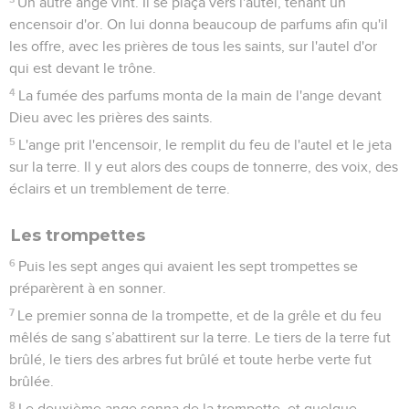
Un autre ange vint. Il se plaça vers l'autel, tenant un
encensoir d'or. On lui donna beaucoup de parfums afin qu'il
les offre, avec les prières de tous les saints, sur l'autel d'or
qui est devant le trône.
4
La fumée des parfums monta de la main de l'ange devant
Dieu avec les prières des saints.
5
L'ange prit l'encensoir, le remplit du feu de l'autel et le jeta
sur la terre. Il y eut alors des coups de tonnerre, des voix, des
éclairs et un tremblement de terre.
Les trompettes
6
Puis les sept anges qui avaient les sept trompettes se
préparèrent à en sonner.
7
Le premier sonna de la trompette, et de la grêle et du feu
mêlés de sang s’abattirent sur la terre. Le tiers de la terre fut
brûlé, le tiers des arbres fut brûlé et toute herbe verte fut
brûlée.
8
Le deuxième ange sonna de la trompette, et quelque