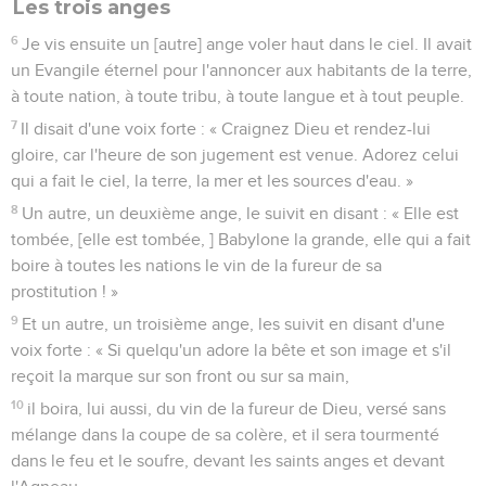
Les trois anges
6
Je vis ensuite un [autre] ange voler haut dans le ciel. Il avait
un Evangile éternel pour l'annoncer aux habitants de la terre,
à toute nation, à toute tribu, à toute langue et à tout peuple.
7
Il disait d'une voix forte : « Craignez Dieu et rendez-lui
gloire, car l'heure de son jugement est venue. Adorez celui
qui a fait le ciel, la terre, la mer et les sources d'eau. »
8
Un autre, un deuxième ange, le suivit en disant : « Elle est
tombée, [elle est tombée, ] Babylone la grande, elle qui a fait
boire à toutes les nations le vin de la fureur de sa
prostitution ! »
9
Et un autre, un troisième ange, les suivit en disant d'une
voix forte : « Si quelqu'un adore la bête et son image et s'il
reçoit la marque sur son front ou sur sa main,
10
il boira, lui aussi, du vin de la fureur de Dieu, versé sans
mélange dans la coupe de sa colère, et il sera tourmenté
dans le feu et le soufre, devant les saints anges et devant