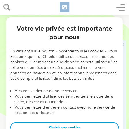
15
Ainsi les quatre anges qui étaient prêts pour l'heure, le
jour, le mois et l'année furent relâchés afin de faire mourir le
Segond 21
tiers des hommes.
Votre vie privée est importante
16
Le nombre des troupes de la cavalerie était de 200
Apocalypse
9
millions ; j'en entendis le nombre.
pour nous
17
Voici comment, dans la vision, je vis les chevaux et ceux
qui les montaient : ils avaient des cuirasses couleur de feu,
En cliquant sur le bouton « Accepter tous les cookies », vous
acceptez que TopChrétien utilise des traceurs (comme des
d'hyacinthe et de soufre. Les têtes des chevaux étaient
cookies ou l'identifiant unique de votre compte utilisateur) et
comme des têtes de lions, et de leur bouche sortaient du
traite vos données à caractère personnel (comme vos
feu, de la fumée et du soufre.
données de navigation et les informations renseignées dans
votre compte utilisateur) dans les buts suivants :
18
Le tiers des hommes fut tué par ces trois fléaux : le feu, la
fumée et le soufre, qui sortaient de leur bouche.
Mesurer l'audience de notre service
19
En effet, le pouvoir des chevaux se trouvait dans leur
Vous permettre d'utiliser des services tiers tels que de la
vidéo, des cartes du monde…
bouche et dans leur queue. Leurs queues ressemblaient à
Vous permettre d'entrer en contact avec notre service de
des serpents ; elles avaient des têtes, et c'est par elles qu'ils
relation aux utilisateurs.
faisaient du mal.
20
Les autres hommes, ceux qui n'avaient pas été tués par
Choisir mes cookies