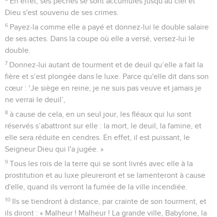
En effet, ses péchés se sont accumulés jusqu'au ciel et
Dieu s'est souvenu de ses crimes.
6
Payez-la comme elle a payé et donnez-lui le double salaire
de ses actes. Dans la coupe où elle a versé, versez-lui le
double.
7
Donnez-lui autant de tourment et de deuil qu’elle a fait la
fière et s’est plongée dans le luxe. Parce qu'elle dit dans son
cœur : ‘Je siège en reine, je ne suis pas veuve et jamais je
ne verrai le deuil’,
8
à cause de cela, en un seul jour, les fléaux qui lui sont
réservés s’abattront sur elle : la mort, le deuil, la famine, et
elle sera réduite en cendres. En effet, il est puissant, le
Seigneur Dieu qui l'a jugée. »
9
Tous les rois de la terre qui se sont livrés avec elle à la
prostitution et au luxe pleureront et se lamenteront à cause
d'elle, quand ils verront la fumée de la ville incendiée.
10
Ils se tiendront à distance, par crainte de son tourment, et
ils diront : « Malheur ! Malheur ! La grande ville, Babylone, la