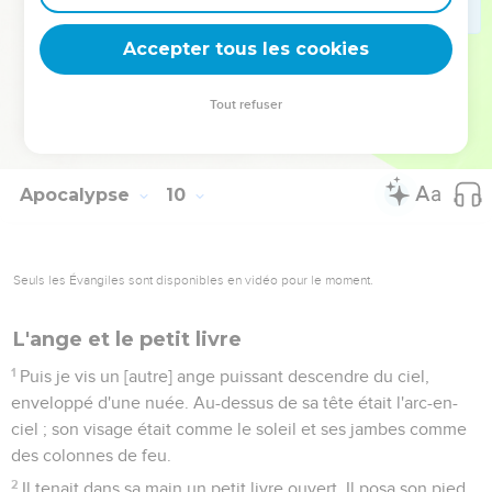
ces fléaux, ne se détournèrent pas de ce que leurs mains
avaient fait : ils ne cessèrent pas d’adorer les démons et les
Accepter tous les cookies
idoles en or, en argent, en bronze, en pierre et en bois qui
ne peuvent ni voir, ni entendre, ni marcher,
Tout refuser
21
et ils ne se repentirent pas de leurs meurtres, ni de leur
sorcellerie, ni de leur immoralité sexuelle, ni de leurs vols.
Apocalypse
10
Seuls les Évangiles sont disponibles en vidéo pour le moment.
L'ange et le petit livre
1
Puis je vis un [autre] ange puissant descendre du ciel,
enveloppé d'une nuée. Au-dessus de sa tête était l'arc-en-
ciel ; son visage était comme le soleil et ses jambes comme
des colonnes de feu.
2
Il tenait dans sa main un petit livre ouvert. Il posa son pied