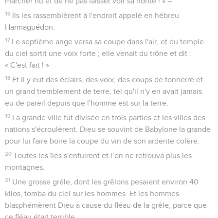
marcher nu et de ne pas laisser voir sa honte ! » –
16
Ils les rassemblèrent à l'endroit appelé en hébreu
Harmaguédon.
17
Le septième ange versa sa coupe dans l'air, et du temple
du ciel sortit une voix forte ; elle venait du trône et dit :
« C'est fait ! »
18
Et il y eut des éclairs, des voix, des coups de tonnerre et
un grand tremblement de terre, tel qu'il n'y en avait jamais
eu de pareil depuis que l'homme est sur la terre.
19
La grande ville fut divisée en trois parties et les villes des
nations s'écroulèrent. Dieu se souvint de Babylone la grande
pour lui faire boire la coupe du vin de son ardente colère.
20
Toutes les îles s'enfuirent et l’on ne retrouva plus les
montagnes.
21
Une grosse grêle, dont les grêlons pesaient environ 40
kilos, tomba du ciel sur les hommes. Et les hommes
blasphémèrent Dieu à cause du fléau de la grêle, parce que
ce fléau était terrible.