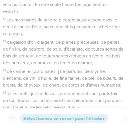
ville puissante ! En une seule heure ton jugement est
venu ! »
11
Les marchands de la terre pleurent aussi et sont dans le
deuil à cause d'elle, parce que plus personne n'achète leur
cargaison,
12
cargaison d'or, d'argent, de pierres précieuses, de perles,
de fin lin, de pourpre, de soie, d'écarlate, de toutes sortes de
bois de senteur, de toutes sortes d'objets en ivoire, en bois
très précieux, en bronze, en fer et en marbre,
13
de cannelle, [d'aromates, ] de parfums, de myrrhe,
d'encens, de vin, d'huile, de fine farine, de blé, de bœufs, de
brebis, de chevaux, de chars, de corps et d'âmes humaines.
14
« Les fruits que tu désirais profondément sont partis loin
de toi ; toutes ces richesses et ces splendeurs sont perdues
pour toi et tu ne les retrouveras plus. »
15
Les marchands de ces produits, qui se sont enrichis en
commerçant avec elle, se tiendront à distance, par crainte de
Contenus
Versions
Commentaires
Strong
Dictionnaire