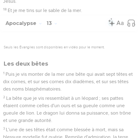
Jésus.
18
Et je me tins sur le sable de la mer.
Apocalypse
13
Seuls les Évangiles sont disponibles en vidéo pour le moment.
Les deux bêtes
1
Puis je vis monter de la mer une bête qui avait sept têtes et
dix cornes, et sur ses cornes dix diadèmes, et sur ses têtes
des noms blasphématoires.
2
La bête que je vis ressemblait à un léopard ; ses pattes
étaient comme celles d'un ours et sa gueule comme une
gueule de lion. Le dragon lui donna sa puissance, son trône
et une grande autorité.
3
L'une de ses têtes était comme blessée à mort, mais sa
blessure mortelle fut guérie. Remplie d'admiration, la terre