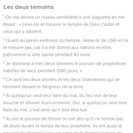
Les deux témoins
1
On me donna un roseau semblable à une baguette en me
disant : « Lève-toi et mesure le temple de Dieu, l'autel et
ceux qui y adorent.
2
Quant au parvis extérieur du temple, laisse-le de côté et ne
le mesure pas, car il a été donné aux nations et elles
piétineront la ville sainte pendant 42 mois.
3
Je donnerai à mes deux témoins le pouvoir de prophétiser,
habillés de sacs, pendant 1260 jours. »
4
Ce sont les deux oliviers et les deux chandeliers qui se
tiennent devant le Seigneur de la terre.
5
Si quelqu'un veut leur faire du mal, du feu sort de leur
bouche et dévore leurs ennemis. Oui, si quelqu'un veut leur
faire du mal, c’est ainsi qu’il doit être tué.
6
Ils ont le pouvoir de fermer le ciel afin qu'il ne tombe pas
de pluie durant le temps de leur prophétie. Ils ont aussi le
pouvoir de changer l’eau en sang et de frapper la terre de