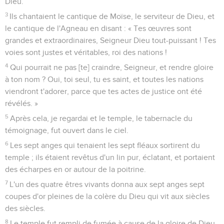
Dieu.
3
Ils chantaient le cantique de Moïse, le serviteur de Dieu, et
le cantique de l'Agneau en disant : « Tes œuvres sont
grandes et extraordinaires, Seigneur Dieu tout-puissant ! Tes
voies sont justes et véritables, roi des nations !
4
Qui pourrait ne pas [te] craindre, Seigneur, et rendre gloire
à ton nom ? Oui, toi seul, tu es saint, et toutes les nations
viendront t'adorer, parce que tes actes de justice ont été
révélés. »
5
Après cela, je regardai et le temple, le tabernacle du
témoignage, fut ouvert dans le ciel.
6
Les sept anges qui tenaient les sept fléaux sortirent du
temple ; ils étaient revêtus d'un lin pur, éclatant, et portaient
des écharpes en or autour de la poitrine.
7
L'un des quatre êtres vivants donna aux sept anges sept
coupes d'or pleines de la colère du Dieu qui vit aux siècles
des siècles.
8
Le temple fut rempli de fumée à cause de la gloire de Dieu