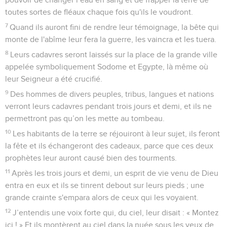
toutes sortes de fléaux chaque fois qu'ils le voudront.
7
Quand ils auront fini de rendre leur témoignage, la bête qui
monte de l'abîme leur fera la guerre, les vaincra et les tuera.
8
Leurs cadavres seront laissés sur la place de la grande ville
appelée symboliquement Sodome et Egypte, là même où
leur Seigneur a été crucifié.
9
Des hommes de divers peuples, tribus, langues et nations
verront leurs cadavres pendant trois jours et demi, et ils ne
permettront pas qu’on les mette au tombeau.
10
Les habitants de la terre se réjouiront à leur sujet, ils feront
la fête et ils échangeront des cadeaux, parce que ces deux
prophètes leur auront causé bien des tourments.
11
Après les trois jours et demi, un esprit de vie venu de Dieu
entra en eux et ils se tinrent debout sur leurs pieds ; une
grande crainte s'empara alors de ceux qui les voyaient.
12
J’entendis une voix forte qui, du ciel, leur disait : « Montez
ici ! » Et ils montèrent au ciel dans la nuée sous les yeux de