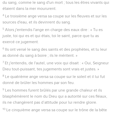
du sang, comme le sang d'un mort ; tous les êtres vivants qui
étaient dans la mer moururent.
4
Le troisième ange versa sa coupe sur les fleuves et sur les
sources d'eau, et ils devinrent du sang.
5
Alors j'entendis l'ange en charge des eaux dire : « Tu es
juste, toi qui es et qui étais, toi le saint, parce que tu as
exercé ce jugement.
6
Ils ont versé le sang des saints et des prophètes, et tu leur
as donné du sang à boire ; ils le méritent. »
7
Et j'entendis, de l'autel, une voix qui disait : « Oui, Seigneur
Dieu tout-puissant, tes jugements sont vrais et justes. »
8
Le quatrième ange versa sa coupe sur le soleil et il lui fut
donné de brûler les hommes par son feu.
9
Les hommes furent brûlés par une grande chaleur et ils
blasphémèrent le nom du Dieu qui a autorité sur ces fléaux,
ils ne changèrent pas d’attitude pour lui rendre gloire.
10
Le cinquième ange versa sa coupe sur le trône de la bête